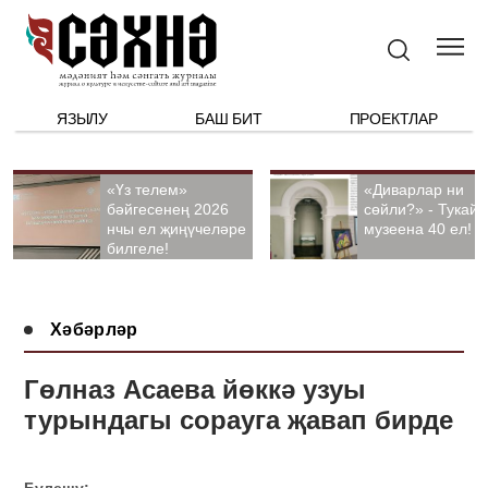
ЯЗЫЛУ
БАШ БИТ
ПРОЕКТЛАР
«Үз телем»
«Диварлар ни
бәйгесенең 2026
сөйли?» - Тукай
нчы ел җиңүчеләре
музеена 40 ел!
билгеле!
Хәбәрләр
Гөлназ Асаева йөккә узуы
турындагы сорауга җавап бирде
Бүлешү: