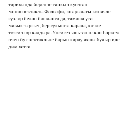
тарихында беренче тапкыр куелган
моноспектакль. Фәлсәфи, югарыдагы кинаяле
сүзләр белән башланса да, тамаша үтә
мавыктыргыч, бер сулышта карала, көчле
тәэсирләр калдыра. Унсигез яшьтән өлкән һәркем
өчен бу спектакльне барып карау яхшы булыр иде
дим хәтта.