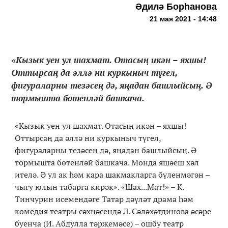
Әдилә Борһанова
21 мая 2021 - 14:48
«Кызык уен ул шахмат. Отасың икән – яхшы!
Оттырсаң да әллә ни куркыныч түгел,
фигураларны тезәсең дә, яңадан башлыйсың. Ә
тормышта бөтенләй башкача.
«Кызык уен ул шахмат. Отасың икән – яхшы!
Оттырсаң да әллә ни куркыныч түгел,
фигураларны тезәсең дә, яңадан башлыйсың. Ә
тормышта бөтенләй башкача. Монда яшәеш хәл
ителә. Ә ул ак һәм кара шакмакларга бүленмәгән –
чыгу юлын табарга кирәк». «Шах...Мат!» – К.
Тинчурин исемендәге Татар дәүләт драма һәм
комедия театры сәхнәсендә Л. Сәләхәтдинова әсәре
буенча (И. Абдулла тәрҗемәсе) – ошбу театр