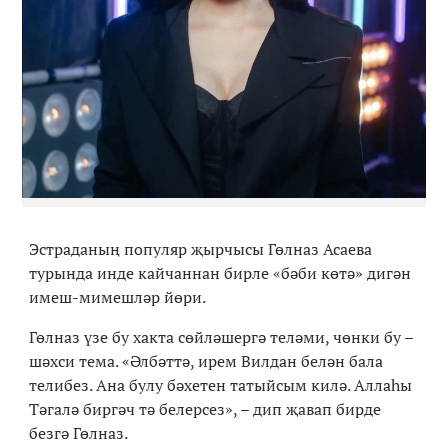
Эстраданың популяр җырчысы Гөлназ Асаева
турында инде кайчаннан бирле
«
бәби көтә
»
дигән
имеш-мимешләр йөри.
Гөлназ үзе бу хакта сөйләшергә теләми, чөнки бу –
шәхси тема.
«
Әлбәттә, ирем Вилдан белән бала
телибез. Ана булу бәхетен татыйсым килә. Аллаһы
Тәгалә биргәч тә белерсез
»
, – дип җавап бирде
безгә Гөлназ.