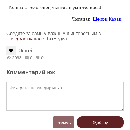
Гөлназга теләгенең чынга ашуын телибез!
Чыганак:
Шәһри Казан
Следите за самым важным и интересным в
Telegram-канале
Татмедиа
Ошый
2093
0
0
Комментарий юк
Теркәлү
Җибәрү