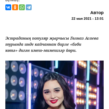
Автор
22 мая 2021 - 13:01
Эстраданың популяр җырчысы Гөлназ Асаева
турында инде кайчаннан бирле «бәби
көтә» дигән имеш-мимешләр йөри.