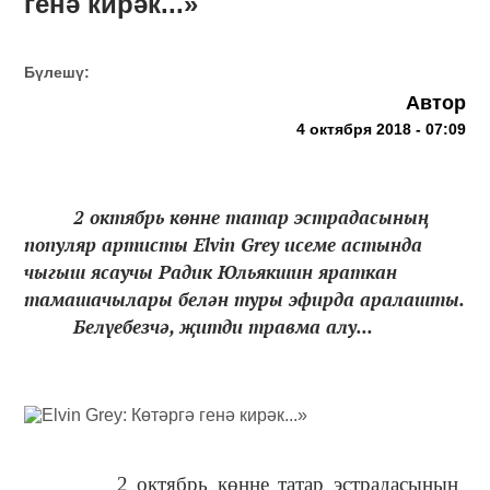
генә кирәк...»
Бүлешү:
Автор
4 октября 2018 - 07:09
2 октябрь көнне татар эстрадасының
популяр артисты Elvin Grey исеме астында
чыгыш ясаучы Радик Юльякшин яраткан
тамашачылары белән туры эфирда аралашты.
Белүебезчә, җитди травма алу...
2 октябрь көнне татар эстрадасының