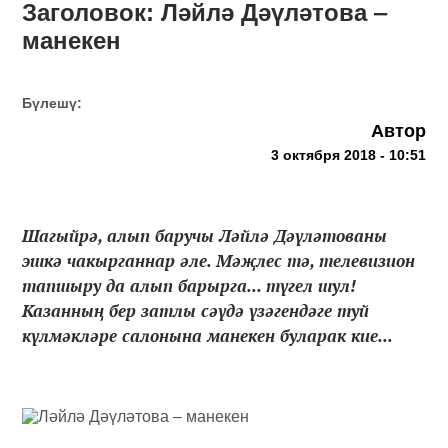
Заголовок: Ләйлә Дәүләтова ‒
манекен
Бүлешү:
Автор
3 октября 2018 - 10:51
Шагыйрә, алып баручы Ләйлә Дәүләтованы
эшкә чакырганнар әле. Мәҗлес тә, телевизион
тапшыру да алып барырга... түгел шул!
Казанның бер затлы сәүдә үзәгендәге туй
күлмәкләре салонына манекен буларак кие...