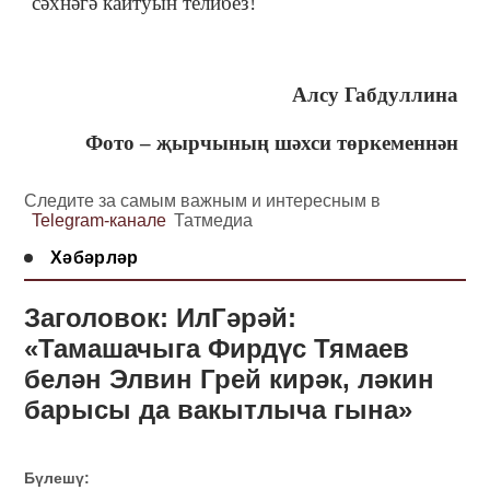
сәхнәгә кайтуын телибез!
Алсу Габдуллина
Фото – җырчының шәхси төркеменнән
Следите за самым важным и интересным в
Telegram-канале
Татмедиа
Хәбәрләр
Заголовок: ИлГәрәй:
«Тамашачыга Фирдүс Тямаев
белән Элвин Грей кирәк, ләкин
барысы да вакытлыча гына»
Бүлешү: