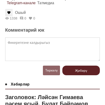
Telegram-канале
Татмедиа
Ошый
1338
0
0
Комментарий юк
Теркәлү
Җибәрү
Хәбәрләр
Заголовок: Ләйсән Гимаева
рәсем ясый, Булат Бәйрәмов