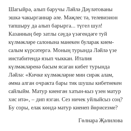
Шагыйрә, алып баручы Ләйлә Дәүләтованы
эшкә чакырганнар әле. Мәҗлес тә, телевизион
тапшыру да алып барырга... түгел шул!
Казанның бер затлы сәүдә үзәгендәге туй
күлмәкләре салонына манекен буларак кием-
салым күрсәтергә. Моның турында Ләйлә үзе
инстабитендә язып чыккан. Италия
күлмәкләренә басым ясаган кибет турында
Ләйлә: «Кичке күлмәкләрне мин сирәк алам,
әмма алган очракта бары тик шушы кибетнекен
сайлыйм. Матур киенгән хатын-кыз үзен матур
хис итә», ‒ дип язган. Сез ничек уйлыйсыз соң?
Бу соры, елак көндә матур киенеп йөрисезме?
Гөлнара Җәлилова