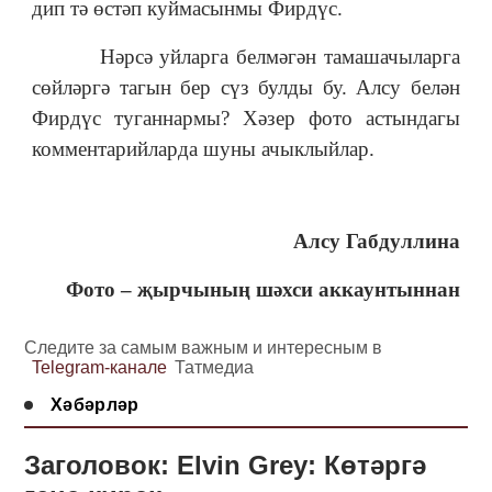
дип тә өстәп куймасынмы Фирдүс.
Нәрсә уйларга белмәгән тамашачыларга
сөйләргә тагын бер сүз булды бу. Алсу белән
Фирдүс туганнармы? Хәзер фото астындагы
комментарийларда шуны ачыклыйлар.
Алсу Габдуллина
Фото – җырчының шәхси аккаунтыннан
Следите за самым важным и интересным в
Telegram-канале
Татмедиа
Хәбәрләр
Заголовок: Elvin Grey: Көтәргә