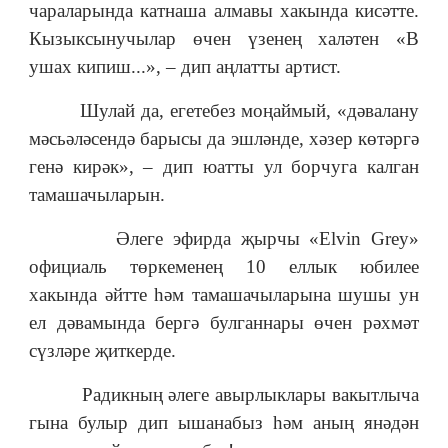
чараларында катнаша алмавы хакында кисәтте.
Кызыксынучылар өчен үзенең халәтен «В
ушах кипиш...», – дип аңлатты артист.
Шулай да, егетебез моңаймый, «дәвалану
мәсьәләсендә барысы да эшләнде, хәзер көтәргә
генә кирәк», – дип юатты ул борчуга калган
тамашачыларын.
Әлеге эфирда җырчы «Elvin Grey»
официаль төркеменең 10 еллык юбилее
хакында әйтте һәм тамашачыларына шушы ун
ел дәвамында бергә булганнары өчен рәхмәт
сүзләре җиткерде.
Радикның әлеге авырлыклары вакытлыча
гына булыр дип ышанабыз һәм аның янәдән