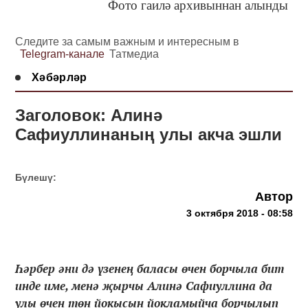
Фото гаилә архивыннан алынды
Следите за самым важным и интересным в
Telegram-канале
Татмедиа
Хәбәрләр
Заголовок: Алинә
Сафиуллинаның улы акча эшли
Бүлешү:
Автор
3 октября 2018 - 08:58
Һәрбер әни дә үзенең баласы өчен борчыла бит
инде име, менә җырчы Алинә Сафиуллина да
улы өчен төн йокысын йокламыйча борчылып