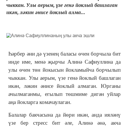
чыккан. Улы аерым, үзе генә йоклый башлаган
икән, ләкин әнисе йоклый алма...
Һәрбер әни дә үзенең баласы өчен борчыла бит
инде име, менә җырчы Алинә Сафиуллина да
улы өчен төн йокысын йокламыйча борчылып
чыккан. Улы аерым, үзе генә йоклый башлаган
икән, ләкин әнисе йоклый алмаган. Юрганы
ачылмаганмы, егылып төшмиме дигән уйлар
аңа йокларга комачаулаган.
Балалар бакчасына да йөри икән, анда ияләнү
үзе бер стресс бит әле, Алинә әнә, акча