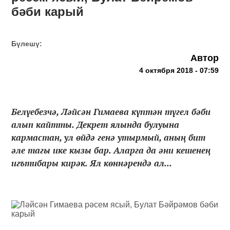
бәби карый
Бүлешү:
Автор
4 октября 2018 - 07:59
Белүебезчә, Ләйсән Гимаева күптән түгел бәби
алып кайтты. Декрет ялында булуына
кармастан, ул өйдә генә утырмый, аның бит
әле тагы ике кызы бар. Аларга да әни кешенең
игътибары кирәк. Ял көннәрендә ал...