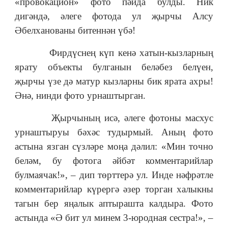
«провокацион» фото пәйда булды. Ник
дигәндә, әлеге фотода ул җырчы Алсу
Әбелханованы битеннән үбә!
Фирдүснең күп кенә хатын-кызларның
ярату объекты булганын беләбез белүен,
җырчы үзе дә матур кызларны бик ярата ахры!
Әнә, нинди фото урнаштырган.
Җырчының исә, әлеге фотоны масхус
урнаштыруы бәхәс тудырмый. Аның фото
астына язган сүзләре моңа дәлил: «Мин точно
беләм, бу фотога әйбәт комментарийлар
булмаячак!», – дип төрттерә ул. Инде нәфрәтле
комментарийлар күрергә әзер торган халыкны
тагын бер яңалык аптырашта калдыра. Фото
астында «Ә бит ул минем 3-юродная сестра!», –