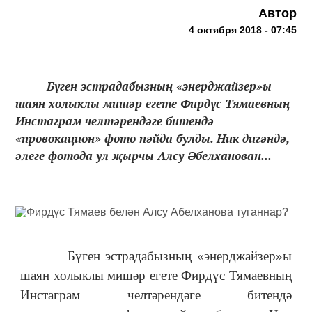
Автор
4 октября 2018 - 07:45
Бүген эстрадабызның «энерджайзер»ы
шаян холыклы мишәр егете Фирдүс Тямаевның
Инстаграм челтәрендәге битендә
«провокацион» фото пәйда булды. Ник дигәндә,
әлеге фотода ул җырчы Алсу Әбелханован...
Бүген эстрадабызның «энерджайзер»ы
шаян холыклы мишәр егете Фирдүс Тямаевның
Инстаграм челтәрендәге битендә