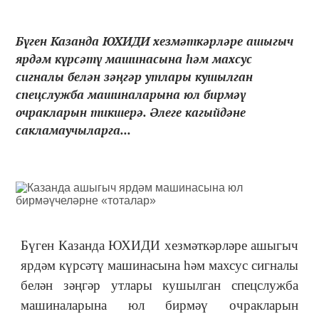
Бүген Казанда ЮХИДИ хезмәткәрләре ашыгыч
ярдәм күрсәтү машинасына һәм махсус
сигналы белән зәңгәр утлары кушылган
спецслужба машиналарына юл бирмәү
очракларын тикшерә. Әлеге кагыйдәне
сакламаучыларга...
Бүген Казанда ЮХИДИ хезмәткәрләре ашыгыч
ярдәм күрсәтү машинасына һәм махсус сигналы
белән зәңгәр утлары кушылган спецслужба
машиналарына юл бирмәү очракларын