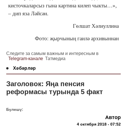
кисточкаларсыз гына картина килеп чыкты…»,
‒ дип яза Ләйсән.
Гөлшат Хәлиуллина
Фото: җырчының гаилә архивыннан
Следите за самым важным и интересным в
Telegram-канале
Татмедиа
Хәбәрләр
Заголовок: Яңа пенсия
реформасы турында 5 факт
Бүлешү:
Автор
4 октября 2018 - 07:52