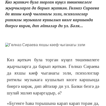
Көз җиткәч була торган күңел төшенкелеге
җырчыларга да барып җиткән. Гөлназ Сираева
да яхшы кәеф чыганагы эзли, психологлар
ритмлы музыкага кушылып көзге каршында
биергә кирәк, дип әйтәләр ди ул. Бәлк...
Көз җиткәч була торган күңел төшенкелеге
җырчыларга да барып җиткән. Гөлназ Сираева
да яхшы кәеф чыганагы эзли, психологлар
ритмлы музыкага кушылып көзге каршында
биергә кирәк, дип әйтәләр ди ул. Бәлки безгә дә
шулай эшләп караргадыр, ә?
«Бүгенге haва торышына карап карап торам да,