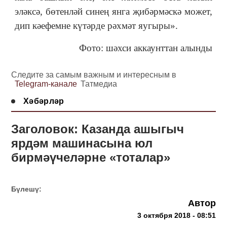
эләксә, бөтенләй синең янга җибәрмәскә может,
дип кәефемне күтәрде рәхмәт яугыры».
Фото: шәхси аккаунттан алынды
Следите за самым важным и интересным в
Telegram-канале
Татмедиа
Хәбәрләр
Заголовок: Казанда ашыгыч
ярдәм машинасына юл
бирмәүчеләрне «тоталар»
Бүлешү:
Автор
3 октября 2018 - 08:51