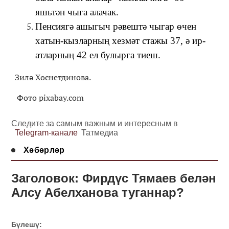
яшьтән чыга алачак.
Пенсиягә ашыгыч рәвештә чыгар өчен
хатын-кызларның хезмәт стажы 37, ә ир-
атларның 42 ел булырга тиеш.
Зилә Хөснетдинова.
Фото pixabay.com
Следите за самым важным и интересным в
Telegram-канале
Татмедиа
Хәбәрләр
Заголовок: Фирдүс Тямаев белән
Алсу Абелханова туганнар?
Бүлешү: