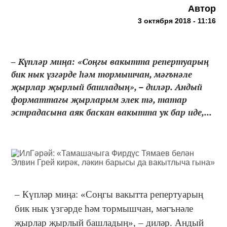
Автор
3 октября 2018 - 11:16
‒ Күпләр миңа: «Соңгы вакытта репертуарың
бик нык үзгәрде һәм тормышчан, мәгънәле
җырлар җырлый башладың», – диләр. Андый
форматтагы җырларым элек тә, татар
эстрадасына аяк баскан вакытта ук бар иде,...
‒ Күпләр миңа: «Соңгы вакытта репертуарың
бик нык үзгәрде һәм тормышчан, мәгънәле
җырлар җырлый башладың», – диләр. Андый