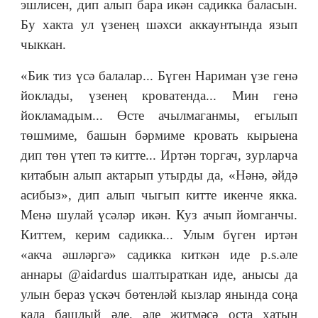
эшлисен, дип алып бара икән садикка баласын.
Бу хакта ул үзенең шәхси аккаунтында язып
чыккан.
«Бик тиз үсә балалар... Бүген Нариман үзе генә
йоклады, үзенең кроватенда... Мин генә
йокламадым... Өсте ачылмаганмы, егылып
төшмиме, башын бәрмиме кровать кырыена
дип төн үтеп тә китте... Иртән торгач, зурларча
китабын алып актарып утырды да, «Нәнә, әйдә
асибыз», дип алып чыгып китте икенче якка.
Менә шулай үсәләр икән. Куз ачып йомганчы.
Киттем, керим садикка... Улым бүген иртән
«акча әшләргә» садикка киткән иде p.s.әле
аннары @aidardus шалтыраткан иде, анысы да
улын бераз үскәч бөтенләй кызлар янында соңа
кала башлый әле, әле житмәсә оста хатын