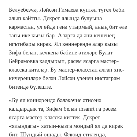
Белүебезчә, Ләйсән Гимаева күптән түгел бәби
алып кайтты. Декрет ялында булуына
кармастан, ул өйдә генә утырмый, аның бит әле
тагы ике кызы бар. Аларга да әни кешенең
игътибары кирәк. Ял көннәрендә алар кызы
Зифа белән, кечкенә бәбине әтиләре Булат
Бәйрәмовка калдырып, рәсем ясарга мастер-
класска китәләр. Бу мастер-класстан алган хис-
кичерешләре белән Ләйсән үзенең инстаграм
битендә бүлеште.
«Бу ял көннәрендә бәләкәчне әтисенә
калдырдык та, Зифам белән ihsanrt га рәсем
ясарга мастер-класска киттек. Декрет
«ялындагы» хатын-кызга мондый ял да кирәк
бит. Шундый ошады. Флюид стилендә,