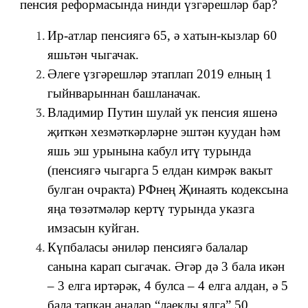
пенсия реформасында нинди үзгәрешләр бар?
Ир-атлар пенсиягә 65, ә хатын-кызлар 60
яшьтән чыгачак.
Әлеге үзгәрешләр этаплап 2019 елның 1
гыйнварыннан башланачак.
Владимир Путин шулай ук пенсия яшенә
җиткән хезмәткәрләрне эштән куудан һәм
яшь эш урынына кабул итү турында
(пенсиягә чыгарга 5 елдан кимрәк вакыт
булган очракта) РФнең Җинаять кодексына
яңа төзәтмәләр кертү турында указга
имзасын куйган.
Күпбаласы әниләр пенсиягә балалар
санына карап сыгачак. Әгәр дә 3 бала икән
– 3 елга иртәрәк, 4 булса – 4 елга алдан, ә 5
бала тапкан аналар “лаеклы ялга” 50