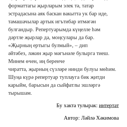
форматтагы җырларым элек тә, татар
эстрадасына аяк баскан вакытта ук бар иде,
тамашачылар артык игътибар итмәгән
булгандыр. Репертуарымда күңелле һәм
дәртле җырлар да, моңсулары да бар.
«Җырның ертыгы булмый», – дип
әйтәбез, ләкин җыр мәгънәле булырга тиеш.
Минем өчен, иң беренче
чиратта, җырның сүзләре нинди булуы мөһим.
Шуңа күрә репертуар туплауга бик җитди
карыйм, барысын да сыйфатлы эшләргә
тырышам.
Бу хакта тулырак:
интертат
Автор: Ләйлә Хәкимова