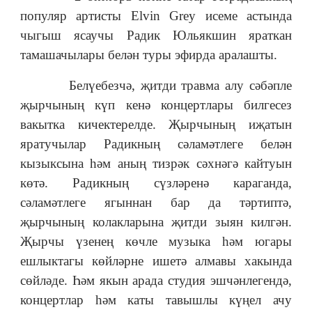
популяр артисты Elvin Grey исеме астында
чыгыш ясаучы Радик Юльякшин яраткан
тамашачылары белән туры эфирда аралашты.
Белүебезчә, җитди травма алу сәбәпле
җырчының күп кенә концертлары билгесез
вакытка кичектерелде. Җырчының иҗатын
яратучылар Радикның сәламәтлеге белән
кызыксына һәм аның тизрәк сәхнәгә кайтуын
көтә. Радикның сүзләренә караганда,
сәламәтлеге ягыннан бар да тәртиптә,
җырчының колакларына җитди зыян килгән.
Җырчы үзенең көчле музыка һәм югары
ешлыктагы көйләрне ишетә алмавы хакында
сөйләде. Һәм якын арада студия эшчәнлегендә,
концертлар һәм каты тавышлы күңел ачу