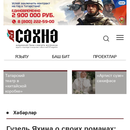
ЯЗЫЛУ
БАШ БИТ
ПРОЕКТЛАР
Татарский
«Артист сүзе»
театр в
сәхифәсе
«китайской
коробке»
Хәбәрләр
Гузель Яхина о своих романах: