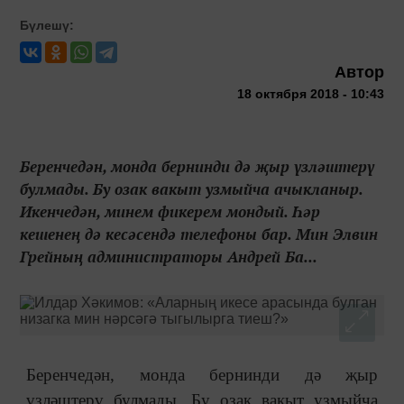
Бүлешү:
Автор
18 октября 2018 - 10:43
Беренчедән, монда бернинди дә җыр үзләштерү
булмады. Бу озак вакыт узмыйча ачыкланыр.
Икенчедән, минем фикерем мондый. Һәр
кешенең дә кесәсендә телефоны бар. Мин Элвин
Грейның администраторы Андрей Ба...
Беренчедән, монда бернинди дә җыр
үзләштерү булмады. Бу озак вакыт узмыйча