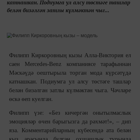
катнашкан. Подиумга ул алсу төстәге ташлар
белән бизәлгән затлы күлмәктән чыг...
Филипп Киркоровның кызы Алла-Виктория ел
саен Mercedes-Benz компаниясе тарафыннан
Мәскәүдә оештырыла торган мода күрсәтүдә
катнашкан. Подиумга ул алсу төстәге ташлар
белән бизәлгән затлы күлмәктән чыга. Чәчләре
өскә өеп куелган.
Филипп үзе: «Без кичергән онытылмаслык
эмоцияләр өчен барыгызга да рәхмәт!», ‒ дип
яза. Комментарийларның күбесендә ата белән
кыз арасында булган охшашлык турында