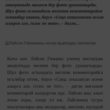
аккаунтыда мөлаем бер фото урнаштырды.
Шул фото астындагы негатив комментарийга
игътибар иттек, берсе «Сиңа атказанган исеме
алырга әле, голос не тот», ‒ дигән...
Кичә кич Ләйсән Гимаева үзенең инстаграм
аккаунтыда мөлаем бер фото урнаштырды.
Шул фото астындагы негатив комментарийга
игътибар иттек, берсе «Сиңа атказанган исеме
алырга әле, голос не тот», ‒ дигән мәгънәле
комментарий калдырган иде. Ләйсән аны алып
аткан ахры, хәзер ул юк. Ләйсәннең тугры
язылучылары аны якладылар, мәсәлән, шундый