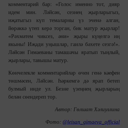
комментарий бар: «Голос именно тот, дияр
идем мин. Ләйсән, сезнең җырларыгыз,
иҗатыгыз күп темаларны үз эченә алган,
йөрәккә үтеп керә торган, бик матур җырлар!
«Рәхмәтем чиксез, әни» җыры күңелгә иң
якыны! Иҗади уңышлар, гаилә бәхете сезгә!».
Ләйсән Гимаеваны тамашачы яратып тыңлый,
җырлары, тавышы матур.
Көнчелекле комментарийлар өчен генә кәефен
төшмәсен, Ләйсән. Һәркемгә дә ярап бетеп
булмый инде ул. Безне үзеңнең җырларың
белән сөендереп тор.
Автор: Гөлшат Хәлиуллина
Фото:
@leisan_gimaeva_official