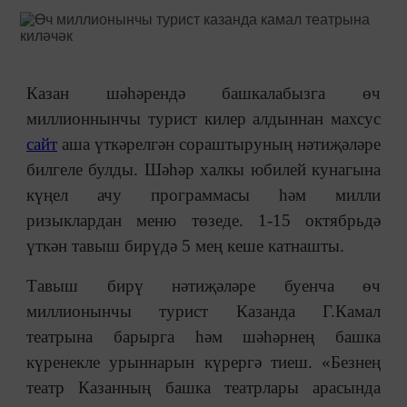
Казан шәһәрендә башкалабызга өч
миллионнынчы турист килер алдыннан махсус
сайт
аша үткәрелгән сораштыруның нәтиҗәләре
билгеле булды. Шәһәр халкы юбилей кунагына
күңел ачу программасы һәм милли
ризыклардан меню төзеде. 1-15 октябрьдә
үткән тавыш бирүдә 5 мең кеше катнашты.
Тавыш бирү нәтиҗәләре буенча өч
миллионынчы турист Казанда Г.Камал
театрына барырга һәм шәһәрнең башка
күренекле урыннарын күрергә тиеш. «Безнең
театр Казанның башка театрлары арасында