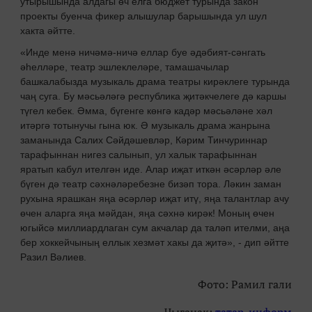
утырышында алдагы өч елга бюджет турында закон
проекты буенча фикер алышулар барышында ул шул
хакта әйтте.
«Инде менә ничәмә-ничә еллар буе әдәбият-сәнгать
әһелләре, театр эшлеклеләре, тамашачылар
башкалабызда музыкаль драма театры кирәклеге турында
чаң суга. Бу мәсьәләгә республика җитәкчелеге дә каршы
түгел кебек. Әмма, бүгенге көнгә кадәр мәсьәләне хәл
итәргә тотынучы гына юк. Ә музыкаль драма жанрына
заманында Салих Сәйдәшевләр, Кәрим Тинчуриннар
тарафыннан нигез салынып, ул халык тарафыннан
яратып кабул ителгән иде. Алар иҗат иткән әсәрләр әле
бүген дә театр сәхнәләребезне бизәп тора. Ләкин заман
рухына ярашкан яңа әсәрләр иҗат итү, яңа талантлар ачу
өчен аларга яңа мәйдан, яңа сәхнә кирәк! Моның өчен
югыйсә миллиардлаган сум акчалар да таләп ителми, аңа
бер хоккейчының еллык хезмәт хакы да җитә», - дип әйтте
Разил Вәлиев.
Фото: Рамил гали
Чыганак:
татар-информ