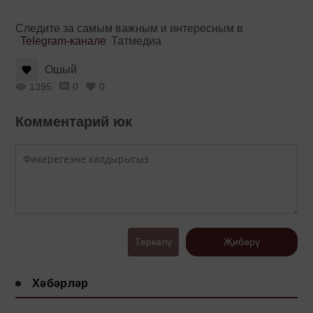
Следите за самым важным и интересным в
Telegram-канале
Татмедиа
Ошый
1395
0
0
Комментарий юк
Теркәлү
Җибәрү
Хәбәрләр