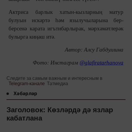
Актриса барлык хатын-кызларның матур
булуын искәртә һәм язылучыларына бер-
берсенә карата игътибарлырак, мәрхәмәтлерәк
булырга киңәш итә.
Автор: Алсу Габдуллина
Фото: Инстаграм
@glafiratarhanova
Следите за самым важным и интересным в
Telegram-канале
Татмедиа
Хәбәрләр
Заголовок: Көзләрдә дә язлар
кабатлана