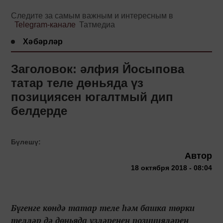
Следите за самым важным и интересным в
Telegram-канале
Татмедиа
Хәбәрләр
Заголовок: әлфия Йосыпова
татар теле дөньяда үз
позициясен югалтмый дип
белдерде
Бүлешү:
Автор
18 октября 2018 - 08:04
Бүгенге көндә татар теле һәм башка төрки
телләр дә дөньяда үзләренең позицияләрен