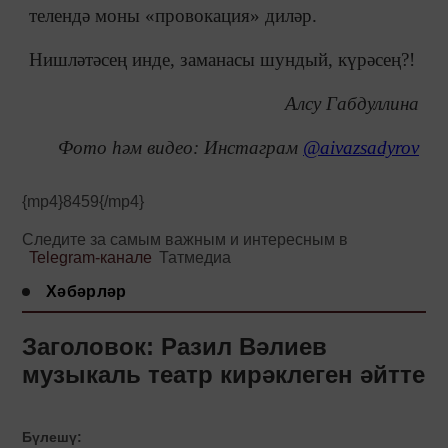
телендә моны «провокация» диләр.
Нишләтәсең инде, заманасы шундый, күрәсең?!
Алсу Габдуллина
Фото һәм видео: Инстаграм
@aivazsadyrov
{mp4}8459{/mp4}
Следите за самым важным и интересным в
Telegram-канале
Татмедиа
Хәбәрләр
Заголовок: Разил Вәлиев
музыкаль театр кирәклеген әйтте
Бүлешү: