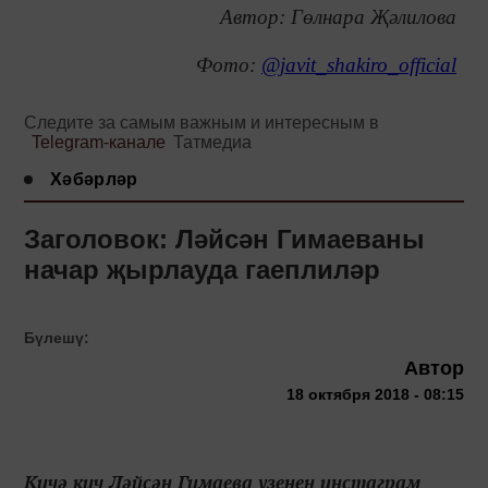
Автор:
Гөлнара Җәлилова
Фото:
@javit_shakiro_official
Следите за самым важным и интересным в
Telegram-канале
Татмедиа
Хәбәрләр
Заголовок: Ләйсән Гимаеваны
начар җырлауда гаеплиләр
Бүлешү:
Автор
18 октября 2018 - 08:15
Кичә кич Ләйсән Гимаева үзенең инстаграм