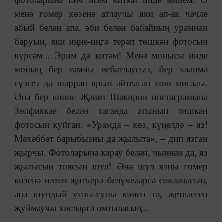
менә гомер көзенә атлаучы яки ап-ак чәчле
абый белән апа, әби белән бабайның урамнан
баруын, яки иңне-иңгә терәп төшкән фотосын
күрсәм... Эрим дә китәм! Менә монысы инде
моның бер тамчы исбатлаусыз, бер кәлимә
сүзсез дә шәрран ярып әйтелгән сөю мисалы.
Әнә бер көнне Җәвит Шакиров инстаграмына
Зөлфиякәе белән таганда атынып төшкән
фотосын куйган. «Урамда ‒ көз, күңелдә ‒ яз!
Мәхәббәт барыбызны да җылыта», ‒ дип язган
җырчы. Фотоларына карау белән, чыннан да, яз
җылысын тоясың шул! Әнә шул язны гомер
көзенә илтеп җиткерә белүчеләргә сокланасың,
әнә шундый утны-суны кичеп тә, җетелеген
җуймаучы хисләргә омтыласың...