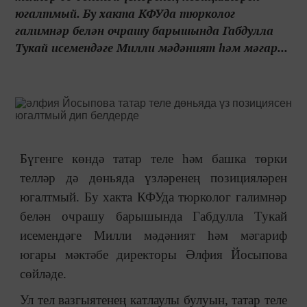
югалтмый. Бу хакта КФУда тюрколог
галимнәр белән очрашу барышында Габдулла
Тукай исемендәге Милли мәдәният һәм мәгар...
Бүгенге көндә татар теле һәм башка төрки
телләр дә дөньяда үзләренең позицияләрен
югалтмый. Бу хакта КФУда тюрколог галимнәр
белән очрашу барышында Габдулла Тукай
исемендәге Милли мәдәният һәм мәгариф
югары мәктәбе директоры Әлфия Йосыпова
сөйләде.
Ул тел вазгыятенең катлаулы булуын, татар теле