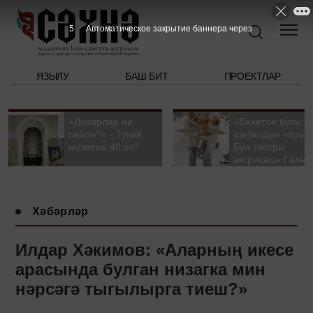
4
Автоматическое закрытие баннера через
ЯЗЫЛУ
БАШ БИТ
ПРОЕКТЛАР
«Диварлар ни
«Бәхетле булу
сөйли?» - Тукай
үзебездән тора».
музеена 40 ел!
Буа театры
актрисасы Гөлна
Гыйззәтуллина-
Гатауллина белә
әңгәмә
Хәбәрләр
Илдар Хәкимов: «Аларның икесе
арасында булган низагка мин
нәрсәгә тыгылырга тиеш?»