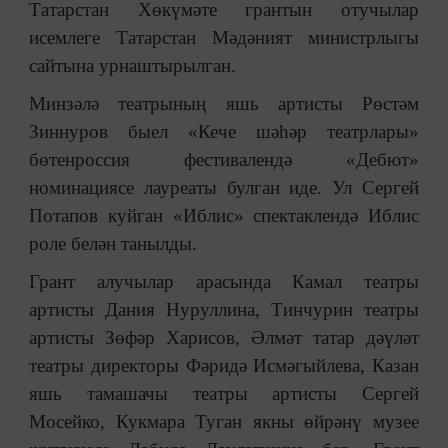
Татарстан Хөкүмәте грантын отучылар
исемлеге Татарстан Мәдәният министрлыгы
сайтына урнаштырылган.
Минзәлә театрының яшь артисты Рөстәм
Зиннуров быел «Кече шәһәр театрлары»
бөтенроссия фестивалендә «Дебют»
номинациясе лауреаты булган иде. Ул Сергей
Потапов куйган «Иблис» спектаклендә Иблис
роле белән танылды.
Грант алучылар арасында Камал театры
артисты Дания Нуруллина, Тинчурин театры
артисты Зөфәр Харисов, Әлмәт татар дәүләт
театры директоры Фәридә Исмәгыйлева, Казан
яшь тамашачы театры артисты Сергей
Мосейко, Кукмара Туган якны өйрәнү музее