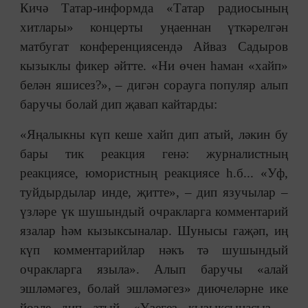
Кичә Татар-информда «Татар радиосының
хитлары» концерты уңаеннан үткәрелгән
матбугат конференциясендә Айваз Садыров
кызыклы фикер әйтте. «Ни өчен һаман «хайп»
белән яшисез?», – дигән сорауга популяр алып
баручы болай дип җавап кайтарды:
«Яңалыкны күп кеше хайп дип атый, ләкин бу
бары тик реакция генә: журналистның
реакциясе, юмористның реакциясе һ.б... «Уф,
туйдырдылар инде, җитте», – дип язучылар –
үзләре үк шушындый очракларга комментарий
язалар һәм кызыксыналар. Шунысы гаҗәп, иң
күп комментарийлар нәкъ тә шушындый
очракларга языла». Алып баручы «алай
эшләмәгез, болай эшләмәгез» диючеләрне ике
йөзле дип атый. «Үзегез кызыксынасыз –