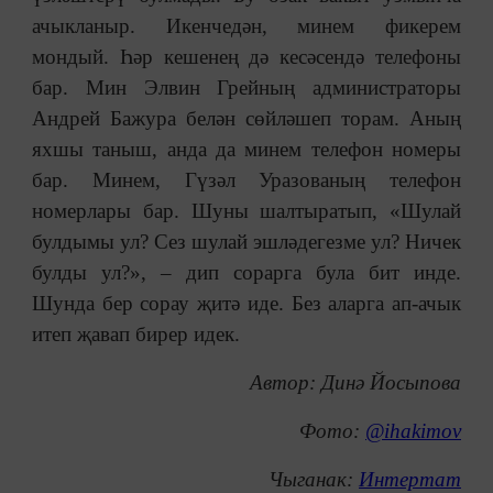
ачыкланыр. Икенчедән, минем фикерем
мондый. Һәр кешенең дә кесәсендә телефоны
бар. Мин Элвин Грейның администраторы
Андрей Бажура белән сөйләшеп торам. Аның
яхшы таныш, анда да минем телефон номеры
бар. Минем, Гүзәл Уразованың телефон
номерлары бар. Шуны шалтыратып, «Шулай
булдымы ул? Сез шулай эшләдегезме ул? Ничек
булды ул?», ‒ дип сорарга була бит инде.
Шунда бер сорау җитә иде. Без аларга ап-ачык
итеп җавап бирер идек.
Автор: Динә Й
осыпова
Фото:
@ihakimov
Чыганак:
Интертат