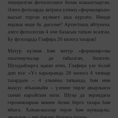
төшерелгән фотосессиясе белән шаккаттырган.
Әлеге фотоларда актриса үзенең «формаларын»
кысып торган күлмәге аша күрсәтә. Нинди
яңалык инде бу дисезме? Артистның әйтүенчә,
әлеге фотосессия 4 нче баласын тапкач ясалган.
Бу фотоларда Глафира 20 килога тазарак!
Матур күлмәк һәм матур «формалар»ны
ошатмаучылар да табылган, билгеле.
Шундыйларга җавап итеп, Глафира үзе болай
дип яза: «Үз карьерамда 20 килога 4 тапкыр
тазардым – 4 улымны тапканда, һәм мин
махсус ябыкмыйм – үземне төрле авырлыкта
сынап карыйсым килә. Шуңа да экрандагы
героиняларым минем белән бергә тазара һәм
ябыга. Хатын-кызлар төрле һәм күпкырлы,
авырлык – төп бәяләү билгесе түгел».