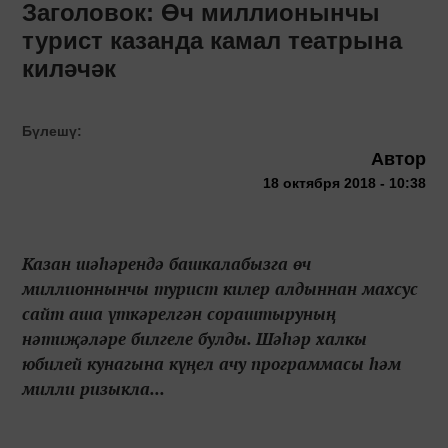
Заголовок: Өч миллионынчы
турист казанда камал театрына
киләчәк
Бүлешү:
Автор
18 октября 2018 - 10:38
Казан шәһәрендә башкалабызга өч
миллионнынчы турист килер алдыннан махсус
сайт аша үткәрелгән сораштыруның
нәтиҗәләре билгеле булды. Шәһәр халкы
юбилей кунагына күңел ачу программасы һәм
милли ризыкла...