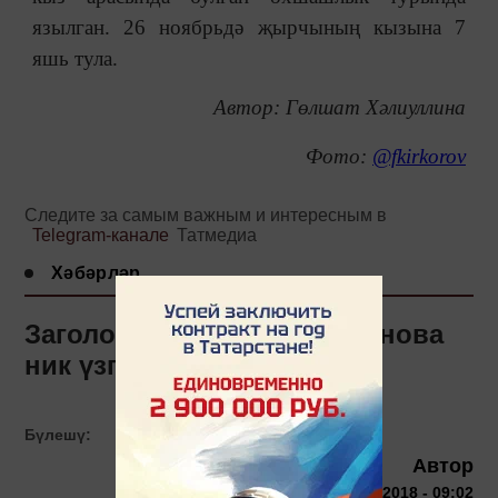
язылган. 26 ноябрьдә җырчының кызына 7
яшь тула.
Автор: Гөлшат Хәлиуллина
Фото:
@fkirkorov
Следите за самым важным и интересным в
Telegram-канале
Татмедиа
Хәбәрләр
Заголовок: Глафира Тарханова
ник үзгәргән?
Бүлешү:
Автор
18 октября 2018 - 09:02