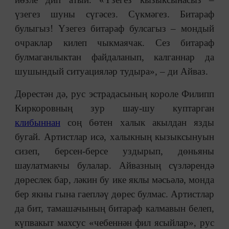
үзегез шуны сүгәсез. Сүкмәгез. Битараф
булыгыз! Үзегез битараф булсагыз – мондый
очраклар килеп чыкмаячак. Сез битараф
булмаганлыктан файдаланып, калганнар да
шушындый ситуацияләр тудыра», – ди Айваз.
Дөрестән дә, рус эстрадасының короле Филипп
Киркоровның зур шау-шу куптарган
клибыннан
соң бөтен халык акылдан язды
бугай. Артистлар исә, халыкның кызыксынуын
сизеп, берсен-берсе уздырып, дөньяны
шаулатмакчы булалар. Айвазның сүзләрендә
дөреслек бар, ләкин бу ике яклы мәсьәлә, монда
бер якны гына гаепләү дөрес булмас. Артистлар
да бит, тамашачының битараф калмавын белеп,
күпвакыт махсус «чебеннән фил ясыйлар», рус