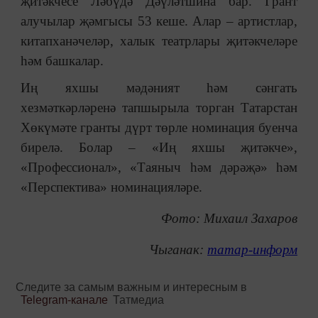
җитәкчесе Ләбүдә Дәүләтшина бар. Грант
алучылар җәмгысы 53 кеше. Алар – артистлар,
китапханәчеләр, халык театрлары җитәкчеләре
һәм башкалар.
Иң яхшы мәдәният һәм сәнгать
хезмәткәрләренә тапшырыла торган Татарстан
Хөкүмәте гранты дүрт төрле номинация буенча
бирелә. Болар – «Иң яхшы җитәкче»,
«Профессионал», «Таяныч һәм дәрәҗә» һәм
«Перспектива» номинацияләре.
Фото: Михаил Захаров
Чыганак:
татар-информ
Следите за самым важным и интересным в
Telegram-канале
Татмедиа