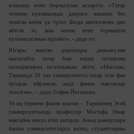
язмышы өчен борчылуын искәртте. «Татар
теленең кулланылыш даирәсе, яшәеше без
теләгән кебек үк түгел. Бездә икетеллелек дип
әйтсәк тә, аны ничек итеп тормышта
кулланылганын күрәбез», - диде ул.
Югары мәктәп директоры дөньякүләм
масштабта татар һәм төрки телләрнең
позицияләрен югалтмавын әйтте. «Мәсәлән,
Төркиядә 20 ләп университетта татар теле фән
буларак өйрәнелә, анда фәнни мәктәпләр
төзелгән»,
–
диде Әлфия Йосыпова.
Ул иң беренче фәнни мәктәп – Төркиянең Эгей
университетында профессор Мостафа Өнәр
мәктәбен мисал итеп китерде. Аның шәкертләре
башка университетларга китеп, студентларны