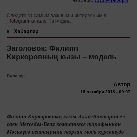
Следите за самым важным и интересным в
Telegram-канале
Татмедиа
Хәбәрләр
Заголовок: Филипп
Киркоровның кызы ‒ модель
Бүлешү:
Автор
18 октября 2018 - 09:07
Филипп Киркоровның кызы Алла-Виктория ел
саен Mercedes-Benz компаниясе тарафыннан
Мәскәүдә оештырыла торган мода күрсәтүдә