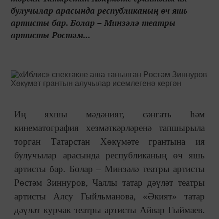
булучылар арасында республиканың өч яшь
артисты бар. Болар – Минзәлә театры
артисты Рөстәм...
Иң яхшы мәдәният, сәнгать һәм
кинематография хезмәткәрләренә тапшырыла
торган Татарстан Хөкүмәте грантына ия
булучылар арасында республиканың өч яшь
артисты бар. Болар
–
Минзәлә театры артисты
Рөстәм Зиннуров, Чаллы татар дәүләт театры
артисты Алсу Гыйльманова, «Әкият» татар
дәүләт курчак театры артисты Айвар Гыймаев.