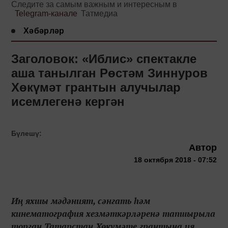
Следите за самым важным и интересным в
Telegram-канале
Татмедиа
Хәбәрләр
Заголовок: «Иблис» спектакле
аша танылган Рөстәм Зиннуров
Хөкүмәт грантын алучылар
исемлегенә кергән
Бүлешү:
Автор
18 октября 2018 - 07:52
Иң яхшы мәдәният, сәнгать һәм
кинематография хезмәткәрләренә тапшырыла
торган Татарстан Хөкүмәте грантына ия