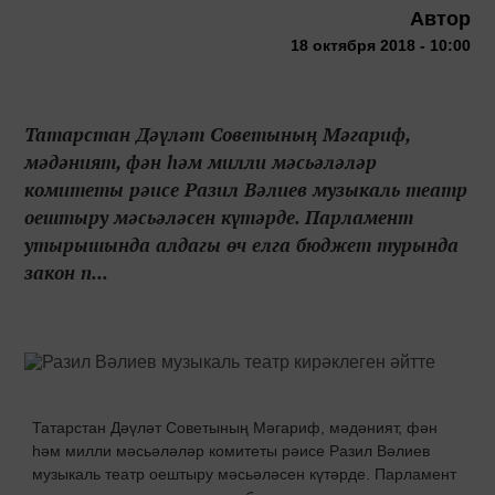
Автор
18 октября 2018 - 10:00
Татарстан Дәүләт Советының Мәгариф,
мәдәният, фән һәм милли мәсьәләләр
комитеты рәисе Разил Вәлиев музыкаль театр
оештыру мәсьәләсен күтәрде. Парламент
утырышында алдагы өч елга бюджет турында
закон п...
Татарстан Дәүләт Советының Мәгариф, мәдәният, фән
һәм милли мәсьәләләр комитеты рәисе Разил Вәлиев
музыкаль театр оештыру мәсьәләсен күтәрде. Парламент