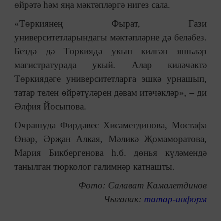
өйрәтә һәм яңа мәктәпләргә нигез сала.
«Төркиянең Фырат, Гази
университетларындагы мәктәпләрне дә беләбез.
Бездә дә Төркиядә укып килгән яшьләр
магистратурада укый. Алар киләчәктә
Төркиядәге университетларга эшкә урнашып,
татар телен өйрәтүләрен дәвам итәчәкләр»,
–
ди
Әлфия Йосыпова.
Очрашуда Фирдәвес Хисаметдинова, Мостафа
Өнәр, Әрҗан Алкая, Мәликә Җомаморатова,
Мария Бикбергенова һ.б. дөнья күләмендә
танылган тюрколог галимнәр катнашты.
Фото: Салават Камалетдинов
Чыганак:
татар-информ