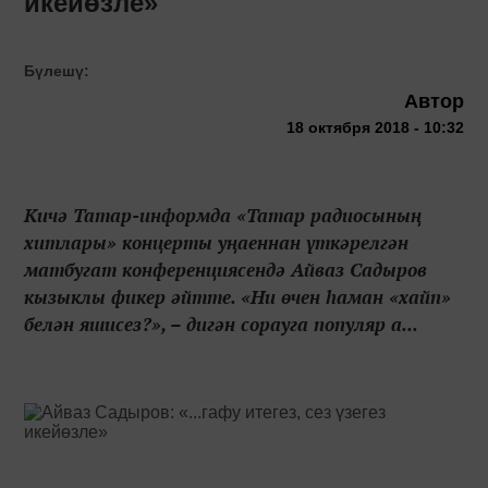
икейөзле»
Бүлешү:
Автор
18 октября 2018 - 10:32
Кичә Татар-информда «Татар радиосының
хитлары» концерты уңаеннан үткәрелгән
матбугат конференциясендә Айваз Садыров
кызыклы фикер әйтте. «Ни өчен һаман «хайп»
белән яшисез?», – дигән сорауга популяр а...