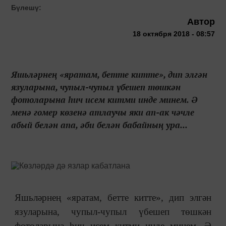
Бүлешү:
Автор
18 октября 2018 - 08:57
Яшьләрнең «яратам, бетте китте», дип элгән
язуларына, чупыл-чупыл үбешеп төшкән
фотоларына һич исем китми инде минем. Ә
менә гомер көзенә атлаучы яки ап-ак чәчле
абый белән апа, әби белән бабайның ура...
Яшьләрнең «яратам, бетте китте», дип элгән
язуларына, чупыл-чупыл үбешеп төшкән
фотоларына һич исем китми инде минем. Ә