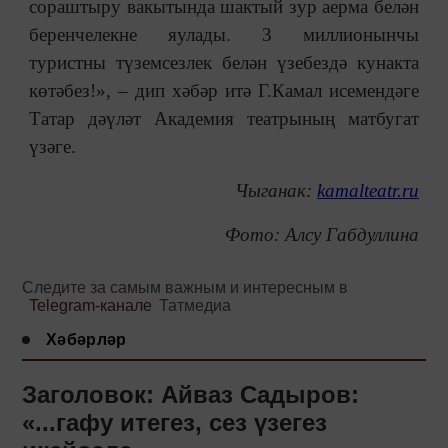
сораштыру вакытында шактый зур аерма белән
беренчелекне яулады. 3 миллионынчы
туристны түземсезлек белән үзебездә кунакта
көтәбез!», – дип хәбәр итә Г.Камал исемендәге
Татар дәүләт Академия театрының матбугат
үзәге.
Чыганак:
kamalteatr.ru
Фото: Алсу Габдуллина
Следите за самым важным и интересным в
Telegram-канале
Татмедиа
Хәбәрләр
Заголовок: Айваз Садыров:
«...гафу итегез, сез үзегез