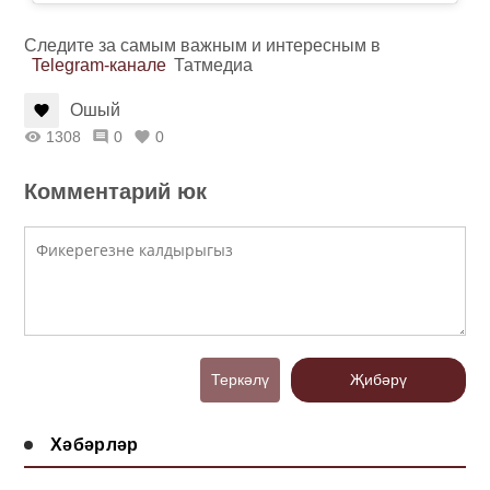
Следите за самым важным и интересным в
Telegram-канале
Татмедиа
Ошый
1308
0
0
Комментарий юк
Теркәлү
Җибәрү
Хәбәрләр