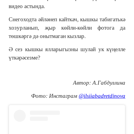
видео астында.
Снегоходта әйләнеп кайткач, кышкы табигатькә
хозурланып, җыр көйли-көйли фотога да
төшкәргә дә онытмаган кызлар.
Ә сез кышкы ялларыгызны шулай ук күңелле
үткәрәсезме?
Автор: А.Габдуллина
Фото: Инстаграм
@ilsiiabadretdinova