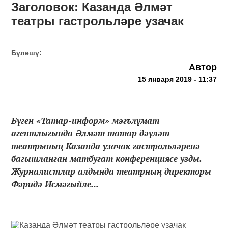
Заголовок: Казанда Әлмәт
театры гастрольләре узачак
Бүлешү:
Автор
15 января 2019 - 11:37
Бүген «Татар-информ» мәгълүмат
агентлыгында Әлмәт татар дәүләт
театрының Казанда узачак гастрольләренә
багышланган матбугат конференциясе узды.
Журналистлар алдында театрның директоры
Фәридә Исмәгыйле...