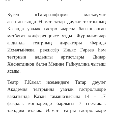
Бүген «Татар-информ» мәгълүмат
агентлыгында Әлмәт татар дәүләт театрының
Казанда узачак гастрольләренә багышланган
матбугат конференциясе узды. Журналистлар
алдында театрның директоры Фәридә
Исмәгыйлева, режиссёр Ильяс Гәрәев һәм
театрның алдынгы артистлары Динар
Хөснетдинов белән Мәдинә Гайнуллина чыгыш
ясады.
Театр Г.Камал исемендәге Татар дәүләт
Академия театрында узачак гастрольләре
вакытында Казан тамашачысына 14 – 17
февраль көннәрендә барлыгы 7 спектакль
тәкъдим итәчәк. Әлмәт театры гастрольләре