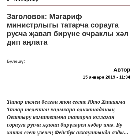
Заголовок: Мәгариф
министрлыгы татарча сорауга
русча җавап бирүне очраклы хәл
дип аңлата
Бүлешү:
Автор
15 января 2019 - 11:34
Татар телен белгән япон егете Юто Хишияма
Татар теленнән халыкара олимпиаданың
Оештыру комитетына татарча юллаган
сорауга русча җавап бирүләрен хәбәр итә. Бу
хакта егет үзенең Фейсбук аккаунтында язды...