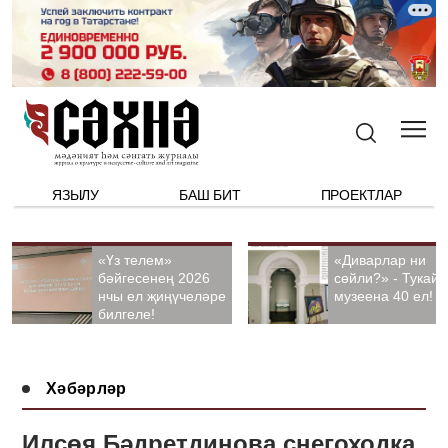
ЯЗЫЛУ
БАШ БИТ
ПРОЕКТЛАР
«Үз телем»
«Диварлар ни
бәйгесенең 2026
сөйли?» - Тукай
нчы ел җиңүчеләре
музеена 40 ел!
билгеле!
Хәбәрләр
Илсөя Бәдретдинова снегоходка