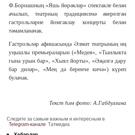
Ф.Борнашның «Яшь йөрәкләр» спектакле белән
ачылып, театрның традициясенә әверелгән
гастрольләрне йомгаклау концерты белән
тәмамланачак.
Гастрольләр афишасында Әлмәт театрының иң
уңышлы премьераларын («Медея», «Тынлыкта
гына урын бар», «Хыял йорты», «Әҗәлгә дару
бар диләр», «Мең дә беренче кичә») күреп
булачак.
Текст һәм фото: А.Габдуллина
Следите за самым важным и интересным в
Telegram-канале
Татмедиа
Хәбәрләр