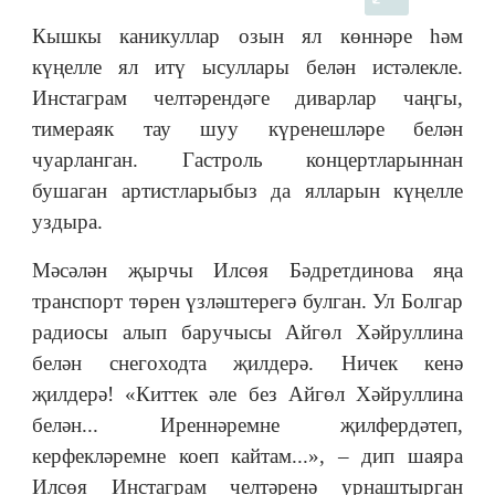
Кышкы каникуллар озын ял көннәре һәм
күңелле ял итү ысуллары белән истәлекле.
Инстаграм челтәрендәге диварлар чаңгы,
тимераяк тау шуу күренешләре белән
чуарланган. Гастроль концертларыннан
бушаган артистларыбыз да ялларын күңелле
уздыра.
Мәсәлән җырчы Илсөя Бәдретдинова яңа
транспорт төрен үзләштерегә булган. Ул Болгар
радиосы алып баручысы Айгөл Хәйруллина
белән снегоходта җилдерә. Ничек кенә
җилдерә! «Киттек әле без Айгөл Хәйруллина
белән... Иреннәремне җилфердәтеп,
керфекләремне коеп кайтам...», – дип шаяра
Илсөя Инстаграм челтәренә урнаштырган