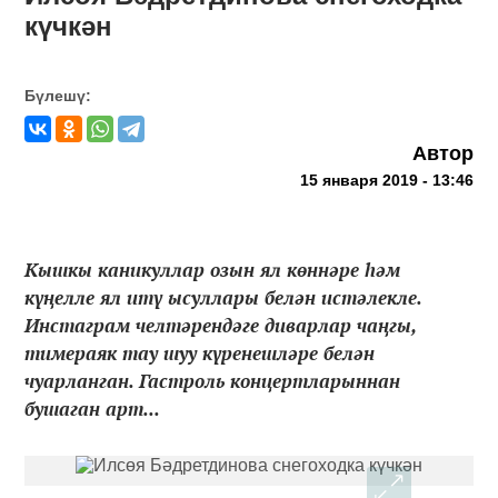
күчкән
Бүлешү:
Автор
15 января 2019 - 13:46
Кышкы каникуллар озын ял көннәре һәм
күңелле ял итү ысуллары белән истәлекле.
Инстаграм челтәрендәге диварлар чаңгы,
тимераяк тау шуу күренешләре белән
чуарланган. Гастроль концертларыннан
бушаган арт...