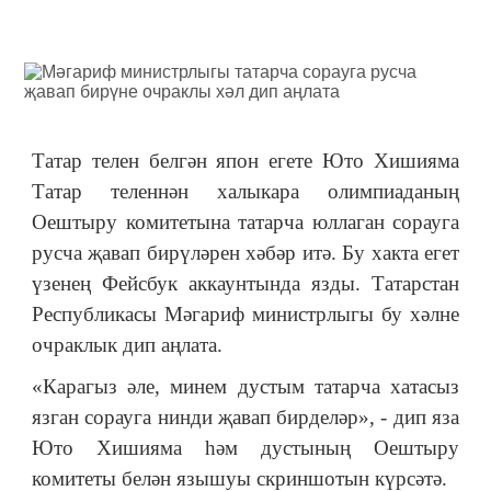
Татар телен белгән япон егете Юто Хишияма
Татар теленнән халыкара олимпиаданың
Оештыру комитетына татарча юллаган сорауга
русча җавап бирүләрен хәбәр итә. Бу хакта егет
үзенең Фейсбук аккаунтында язды. Татарстан
Республикасы Мәгариф министрлыгы бу хәлне
очраклык дип аңлата.
«Карагыз әле, минем дустым татарча хатасыз
язган сорауга нинди җавап бирделәр», - дип яза
Юто Хишияма һәм дустының Оештыру
комитеты белән язышуы скриншотын күрсәтә.