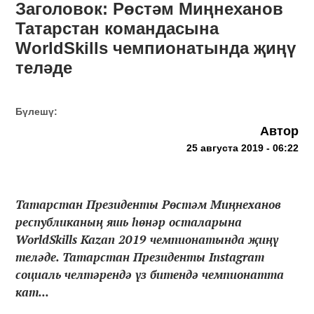
Заголовок: Рөстәм Миңнеханов
Татарстан командасына
WorldSkills чемпионатында җиңү
теләде
Бүлешү:
Автор
25 августа 2019 - 06:22
Татарстан Президенты Рөстәм Миңнеханов
республиканың яшь һөнәр осталарына
WorldSkills Kazan 2019 чемпионатында җиңү
теләде. Татарстан Президенты Instagram
социаль челтәрендә үз битендә чемпионатта
кат...