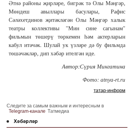
Әтнә районы җирләре, бигрәк тә Олы Мәңгәр,
Мөндеш авыллары басулары, Рафис
Сәләхетдинов җитәкләгән Олы Мәңгәр халык
театры коллективы "Мин сине сагынам"
фильмын төшерү төркемен һәм актерларын
кабул итәчәк. Шулай ук үзләре дә бу фильмда
төшәчәкләр, дип хәбәр ителгән иде.
Автор:Сүрия Мингатина
Фото: atnya-rt.ru
татар-информ
Следите за самым важным и интересным в
Telegram-канале
Татмедиа
Хәбәрләр