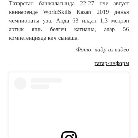
Татарстан башкаласында 22-27 нче август
көннәрендә WorldSkills Kazan 2019 дөнья
чемпионаты уза. Анда 63 илдән 1,3 меңнән
артык яшь белгеч катнаша, алар 56
компетенциядә көч сынаша.
Фото: кадр из видео
татар-информ