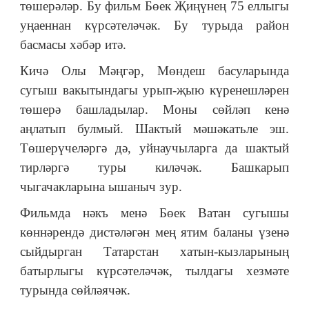
төшерәләр. Бу фильм Бөек Җиңүнең 75 еллыгы
уңаеннан күрсәтеләчәк. Бу турыда район
басмасы хәбәр итә.
Кичә Олы Мәңгәр, Мөндеш басуларында
сугыш вакытындагы урып-җыю күренешләрен
төшерә башладылар. Моны сөйләп кенә
аңлатып булмый. Шактый мәшәкатьле эш.
Төшерүчеләргә дә, уйнаучыларга да шактый
тирләргә туры киләчәк. Башкарып
чыгачакларына ышаныч зур.
Фильмда нәкъ менә Бөек Ватан сугышы
көннәрендә дистәләгән мең ятим баланы үзенә
сыйдырган Татарстан хатын-кызларының
батырлыгы күрсәтеләчәк, тылдагы хезмәте
турында сөйләячәк.