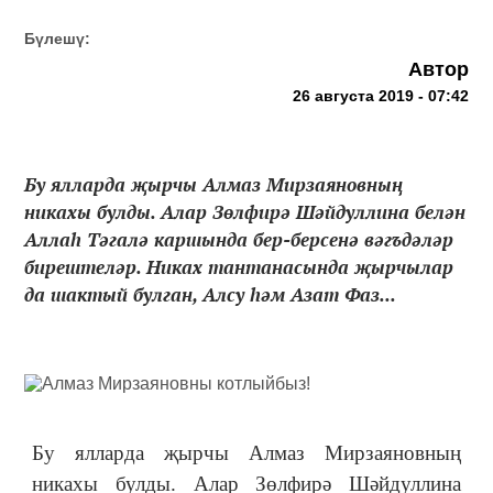
Бүлешү:
Автор
26 августа 2019 - 07:42
Бу ялларда җырчы Алмаз Мирзаяновның
никахы булды. Алар Зөлфирә Шәйдуллина белән
Аллаһ Тәгалә каршында бер-берсенә вәгъдәләр
бирештеләр. Никах тантанасында җырчылар
да шактый булган, Алсу һәм Азат Фаз...
Бу ялларда җырчы Алмаз Мирзаяновның
никахы булды. Алар Зөлфирә Шәйдуллина