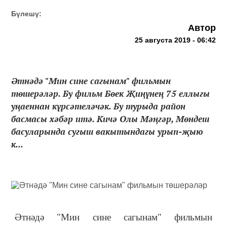
Бүлешү:
Автор
25 августа 2019 - 06:42
Әтнәдә "Мин сине сагынам" фильмын
төшерәләр. Бу фильм Бөек Җиңүнең 75 еллыгы
уңаеннан күрсәтеләчәк. Бу турыда район
басмасы хәбәр итә. Кичә Олы Мәңгәр, Мөндеш
басуларында сугыш вакытындагы урып-җыю
к...
Әтнәдә "Мин сине сагынам" фильмын