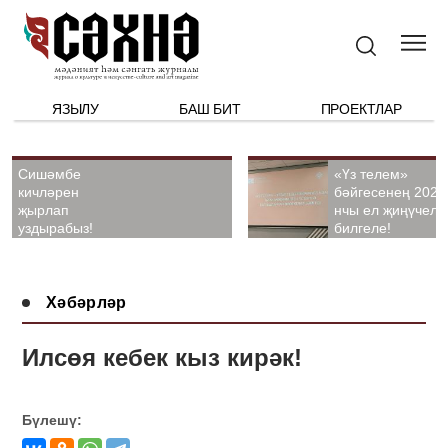
ЯЗЫЛУ
БАШ БИТ
ПРОЕКТЛАР
Сишәмбе
«Үз телем»
кичләрен
бәйгесенең 2026
җырлап
нчы ел җиңүчелә
уздырабыз!
билгеле!
Хәбәрләр
Илсөя кебек кыз кирәк!
Бүлешү: