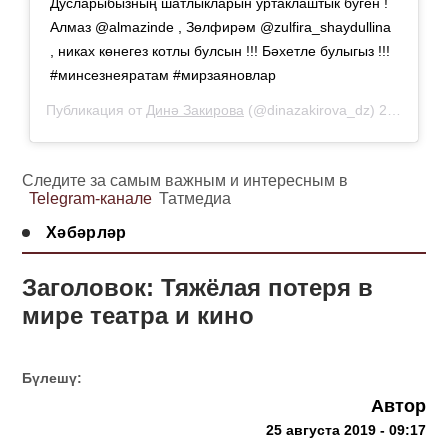
Дусларыбызның шатлыкларын уртаклаштык буген !
Алмаз @almazinde , Зөлфирәм @zulfira_shaydullina
, никах көнегез котлы булсын !!! Бәхетле булыгыз !!!
#минсезнеяратам #мирзаяновлар
Публикация от
Динә Закирова
(@dinazakirova_dz)
25 Авг 2019 в 1:21 PDT
Следите за самым важным и интересным в
Telegram-канале
Татмедиа
Хәбәрләр
Заголовок: Тяжёлая потеря в
мире театра и кино
Бүлешү:
Автор
25 августа 2019 - 09:17