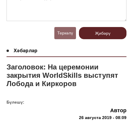
Теркәлү
Җибәрү
Хәбәрләр
Заголовок: На церемонии
закрытия WorldSkills выступят
Лобода и Киркоров
Бүлешү:
Автор
26 августа 2019 - 08:09