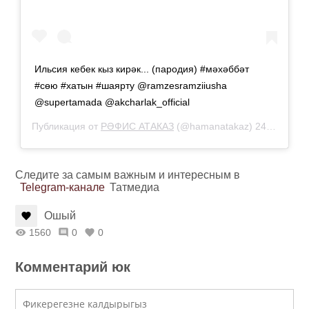
Ильсия кебек кыз кирәк... (пародия) #мәхәббәт
#сөю #хатын #шаярту @ramzesramziiusha
@supertamada @akcharlak_official
Публикация от
РӘФИС АТАКАЗ
(@hamanatakaz)
24 Авг 2019 в 11:31 PDT
Следите за самым важным и интересным в
Telegram-канале
Татмедиа
Ошый
1560
0
0
Комментарий юк