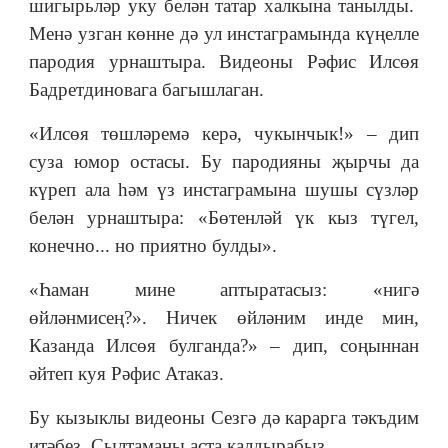
шигырьләр уку белән татар халкына танылды.
Менә узган көнне дә ул инстаграмында күңелле
пародия урнаштыра. Видеоны Рәфис Илсөя
Бадретдиновага багышлаган.
«Илсөя төшләремә керә, чукынчык!» – дип
суза юмор остасы. Бу пародияны җырчы да
күреп ала һәм үз инстаграмына шушы сүзләр
белән урнаштыра: «Бөтенләй үк кыз түгел,
конечно... но приятно булды».
«Һаман мине аптыратасыз: «нигә
өйләнмисең?». Ничек өйләним инде мин,
Казанда Илсөя булганда?» – дип, соңыннан
әйтеп куя Рәфис Атаказ.
Бу кызыклы видеоны Сезгә дә карарга тәкъдим
итәбез. Сылтаманы аста калдырабыз.