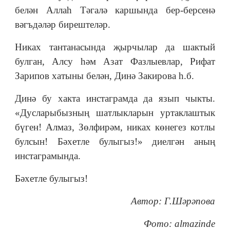
белән Аллаһ Тәгалә каршында бер-берсенә
вәгъдәләр бирештеләр.
Никах тантанасында җырчылар да шактый
булган, Алсу һәм Азат Фазлыевлар, Рифат
Зарипов хатыны белән, Динә Закирова һ.б.
Динә бу хакта инстаграмда да язып чыкты.
«Дусларыбызның шатлыкларын уртаклаштык
бүген! Алмаз, Зөлфирәм, никах көнегез котлы
булсын! Бәхетле булыгыз!» диелгән аның
инстаграмында.
Бәхетле булыгыз!
Автор: Г.Шәрәпова
Фото: almazinde