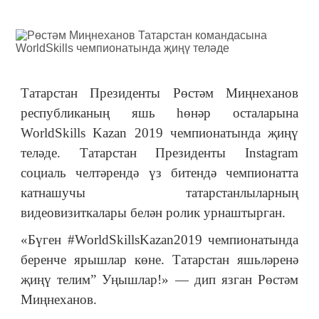
Татарстан Президенты Рөстәм Миңнеханов
республиканың яшь һөнәр осталарына
WorldSkills Kazan 2019 чемпионатында җиңү
теләде. Татарстан Президенты Instagram
социаль челтәрендә үз битендә чемпионатта
катнашучы татарстанлыларның
видеовизиткалары белән ролик урнаштырган.
«Бүген #WorldSkillsKazan2019 чемпионатында
беренче ярышлар көне. Татарстан яшьләренә
җиңү телим” Уңышлар!» — дип язган Рөстәм
Миңнеханов.