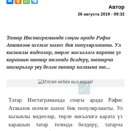
Автор
26 августа 2019 - 09:32
Татар Инстаграмында соңгы арада Рәфис
Атаказов исемле шәхес бик популярлашты. Ул
кызыклы видеолар, төрле мәсьәләгә карата үз
карашын татар телендә белдерү, татарча
шигырьләр уку белән татар халкына та...
Татар Инстаграмында соңгы арада Рәфис
Атаказов исемле шәхес бик популярлашты. Ул
кызыклы видеолар, төрле мәсьәләгә карата үз
карашын татар телендә белдерү, татарча