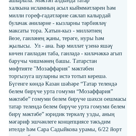
ашырыла. Мәктәп алдында татар
халкына исламның асыл кыйммәтләрен һәм
милли гореф-гадәтләрне саклап калырдай
булачак әниләрне - кызларны тәрбияләү
максаты тора. Хатын-кыз - милләтнең
йөзе, гаиләнең җаны, терәге, нуры һәм
җылысы. Ул - ана. Һәр милләт үзенә яшәү
көчен гаиләдән таба, гаиләдә - киләчәккә агып
баручы чишмәнең башы. Татарстан
мөфтияте "Мозаффария" мәктәбен
торгызуга шуларны истә тотып керешә.
Бүгенге көндә Казан шәһәре “Татар телендә
белем бирүче урта гомуми “Мозаффария”
мәктәбе” гомуми белем бирүче шәхси оешмасы
татар телендә белем бирүче урта гомуми белем
бирү мәктәбе” юридик теркәлү узды, аның
мәгариф эшчәнлеге концепциясе тәкъдим
ителде һәм Сара Садыйкова урамы, 6/22 йорт