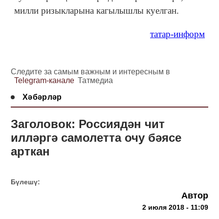
милли ризыкларына кагылышлы куелган.
татар-информ
Следите за самым важным и интересным в
Telegram-канале
Татмедиа
Хәбәрләр
Заголовок: Россиядән чит
илләргә самолетта очу бәясе
арткан
Бүлешү:
Автор
2 июля 2018 - 11:09