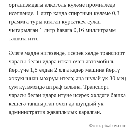
организмдагы алкоголь күләме промилледә
исәпләнде. 1 литр канда спиртның күләме 0,3
граммга туры килгән күрсәткеч сулап
чыгарылган 1 литр һавага 0,16 миллиграмм
тәшкил итте.
Әлеге маддә нигезендә, исерек хәлдә транспорт
чарасы белән идарә иткән өчен автомобиль
йөртүче 1,5 елдан 2 елга кадәр машина йөртү
хокукыннан мәхрүм ителә; аңа шулай ук 30 мең
сум күләмендә штраф салына. Транспорт
чарасы белән идарә итүне исерек хәлдәге башка
кешегә тапшырган өчен дә шундый ук
административ җаваплылык каралган.
Фото: pixabay.com