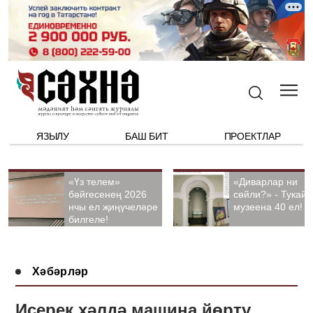
ЯЗЫЛУ
БАШ БИТ
ПРОЕКТЛАР
«Үз телем»
«Диварлар ни
бәйгесенең 2026
сөйли?» - Тукай
нчы ел җиңүчеләре
музеена 40 ел!
билгеле!
Хәбәрләр
Исерек хәлдә машина йөртү