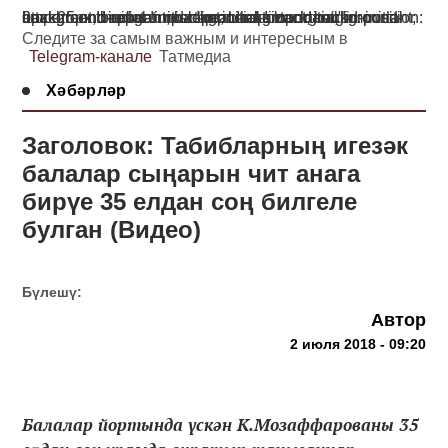
background-color: initial !important; background-position: 0px -25px !important; background-size: initial !important; background-repeat: no-repeat !important; background-attachment: initial !important; background-origin: initial !important; background-clip: initial !important;">
Следите за самым важным и интересным в
Telegram-канале
Татмедиа
Хәбәрләр
Заголовок: Табибларның игезәк
балалар сыңарын чит анага
бирүе 35 елдан соң билгеле
булган (Видео)
Бүлешү:
Автор
2 июля 2018 - 09:20
Балалар йортында үскән К.Мозаффарованы 35