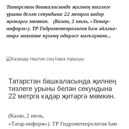
Татарстан башкаласында җилнең тизлеге
урыны белән секундына 22 метрга кадәр
җитәргә мөмкин. (Казан, 2 июль, «Татар-
информ»). ТР Гидрометеорология һәм әйләнә-
тирә мохитне күзәтү идарәсе мәгълүмат...
Татарстан башкаласында җилнең
тизлеге урыны белән секундына
22 метрга кадәр җитәргә мөмкин.
(Казан, 2 июль,
«Татар-информ»). ТР Гидрометеорология һәм