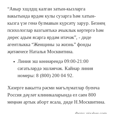
“Авыр хщлдщ калган затын-кызларга
вакытында ярдәм кулы сузарга һәм хатын-
кызга үзе генә булмавын күрсәтү зарур. Безнең
психологлар вазгыятькә ачыклык кертергә һәм
дөрес адым ясарга ярдәм итәчәк”, - диде
агентлыкка “Женщины за жизнь” фонды
җитәкчесе Наталья Москвитина.
Линия эш көннәрендә 09:00-21:00
сәгатьләрдә эшләячәк. Кайнар линия
номеры: 8 (800) 200 04 92.
Хәзерге вакытта рәсми мәгълүматлар буенча
Россия дәүләт клиникаларында ел саен 800
меңнән артык аборт ясала, диде Н.Москвитина.
Фото: pixabay.com