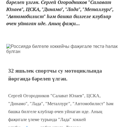
бәрелеп үлгән. Сергей Огородников "Салават
Юлаев", ЦСКА, "Динамо", "Лада", "Металлург",
"Автомобилист" һәм башка билгеле клублар
өчен уйнаган иде. Аның фаҗи...
32 яшьлек спортчы су мотоциклында
йөргәндә бәрелеп үлгән.
Сергей Огородников "Салават Юлаев", ЦСКА,
"Динамо", "Лада", "Металлург", "Автомобилист" һәм
башка билгеле клублар өчен уйнаган иде. Аның
фаҗигале үлеме турында "Лада" хоккей