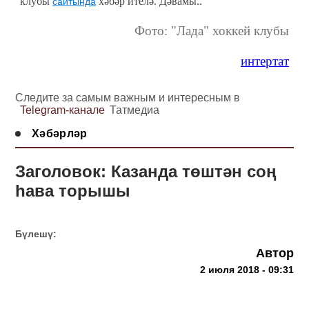
клубы
хәбәр ителә. Дәвамы..
сайтында
Фото: "Лада" хоккей клубы
интертат
Следите за самым важным и интересным в
Telegram-канале
Татмедиа
Хәбәрләр
Заголовок: Казанда төштән соң
һава торышы
Бүлешү:
Автор
2 июля 2018 - 09:31