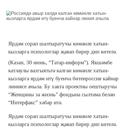
Ярдәм сорап шалтыратучы көмәнле хатын-
кызларга психологлар җавап бирер дип көтелә.
(Казан, 30 июнь, “Татар-информ”). Якшәмбе
катлаулы вазгыятьтә калган көмәнле хатын-
кызларга ярдәм итү буенча бөтенроссия кайнар
линиясе ачыла. Бу хакта проектны оештыручы
“Женщины за жизнь” фондына сылтама белән
“Интерфакс” хәбәр итә.
Ярдәм сорап шалтыратучы көмәнле хатын-
кызларга психологлар җавап бирер дип көтелә.