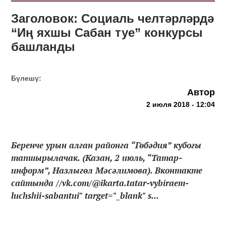
Заголовок: Социаль челтәрләрдә
“Иң яхшы Сабан туе” конкурсы
башланды
Бүлешү:
Автор
2 июля 2018 - 12:04
Беренче урын алган районга “Гөбәдия” кубогы
тапшырылачак. (Казан, 2 июль, “Татар-
информ”, Назлыгөл Мәсәлимова). Вконтакте
сайтында //vk.com/@ikarta.tatar-vybiraem-
luchshii-sabantui" target="_blank" s...