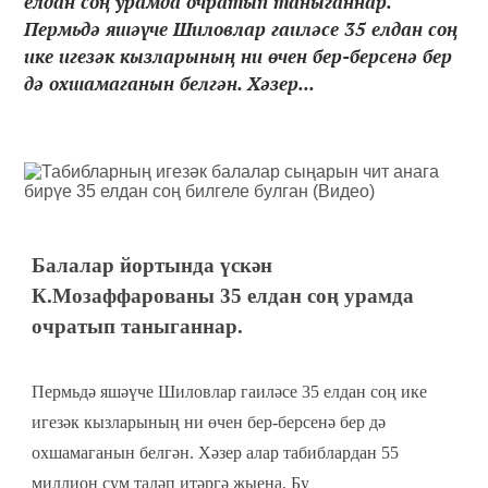
елдан соң урамда очратып таныганнар.
Пермьдә яшәүче Шиловлар гаиләсе 35 елдан соң
ике игезәк кызларының ни өчен бер-берсенә бер
дә охшамаганын белгән. Хәзер...
Балалар йортында үскән
К.Мозаффарованы 35 елдан соң урамда
очратып таныганнар.
Пермьдә яшәүче Шиловлар гаиләсе 35 елдан соң ике
игезәк кызларының ни өчен бер-берсенә бер дә
охшамаганын белгән. Хәзер алар табиблардан 55
миллион сум таләп итәргә җыена. Бу