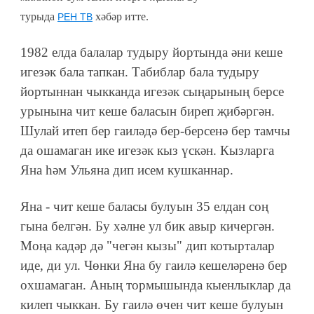
турыда
хәбәр итте.
РЕН ТВ
1982 елда балалар тудыру йортында әни кеше
игезәк бала тапкан. Табиблар бала тудыру
йортыннан чыкканда игезәк сыңарының берсе
урынына чит кеше баласын биреп җибәргән.
Шулай итеп бер гаиләдә бер-берсенә бер тамчы
да ошамаган ике игезәк кыз үскән. Кызларга
Яна һәм Ульяна дип исем кушканнар.
Яна - чит кеше баласы булуын 35 елдан соң
гына белгән. Бу хәлне ул бик авыр кичергән.
Моңа кадәр дә "чегән кызы" дип котырталар
иде, ди ул. Чөнки Яна бу гаилә кешеләренә бер
охшамаган. Аның тормышында кыенлыклар да
килеп чыккан. Бу гаилә өчен чит кеше булуын