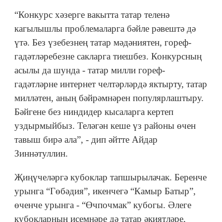
“Конкурс хәзерге вакытта татар теленә
кагылышлы проблемаларга бәйле рәвештә дә
үтә. Без үзебезнең татар мәдәниятен, гореф-
гадәтләребезне сакларга тиешбез. Конкурсның
асылы да шунда - татар милли гореф-
гадәтләрне интернет челтәрләрдә яктырту, татар
милләтен, аның бәйрәмнәрен популярлаштыру.
Бәйгене без ниндидер кысаларга кертеп
уздырмыйбыз. Теләгән кеше үз районы өчен
тавыш бирә ала”, - дип әйтте Айдар
Зиннәтуллин.
Җиңүчеләргә кубоклар тапшырылачак. Беренче
урынга “Гөбәдия”, икенчегә “Камыр Батыр”,
өченче урынга - “Өчпочмак” кубогы. Әлеге
кубокларның исемнәре дә татар әкиятләре,