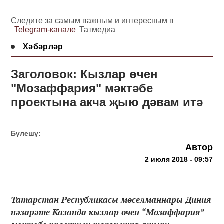
Следите за самым важным и интересным в
Telegram-канале
Татмедиа
Хәбәрләр
Заголовок: Кызлар өчен
"Мозаффария" мәктәбе
проектына акча җыю дәвам итә
Бүлешү:
Автор
2 июля 2018 - 09:57
Татарстан Республикасы мөселманнары Диния
нәзарәте Казанда кызлар өчен “Мозаффария”