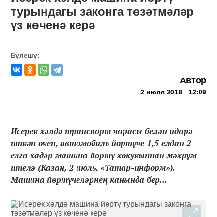
турындагы законга төзәтмәләр
үз көченә керә
Бүлешү:
Автор
2 июля 2018 - 12:09
Исерек хәлдә транспорт чарасы белән идарә
иткән өчен, автомобиль йөртүче 1,5 елдан 2
елга кадәр машина йөртү хокукыннан мәхрүм
ителә (Казан, 2 июль, «Татар-информ»).
Машина йөртүчеләрнең канында бер...