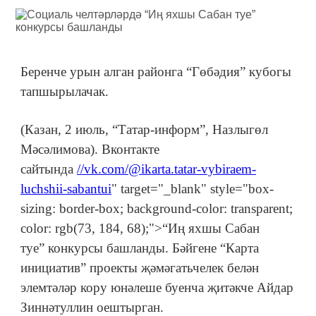
Беренче урын алган районга “Гөбәдия” кубогы
тапшырылачак.
(Казан, 2 июль, “Татар-информ”, Назлыгөл
Мәсәлимова). Вконтакте
сайтында
//vk.com/@ikarta.tatar-vybiraem-
luchshii-sabantui
" target="_blank" style="box-
sizing: border-box; background-color: transparent;
color: rgb(73, 184, 68);">“Иң яхшы Сабан
туе” конкурсы башланды. Бәйгене “Карта
инициатив” проекты җәмәгатьчелек белән
элемтәләр кору юнәлеше буенча җитәкче Айдар
Зиннәтуллин оештырган.