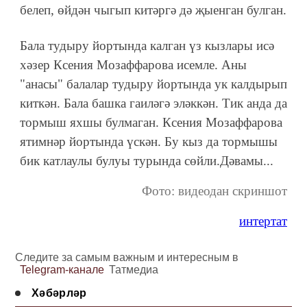
белеп, өйдән чыгып китәргә дә җыенган булган.
Бала тудыру йортында калган үз кызлары исә
хәзер Ксения Мозаффарова исемле. Аны
"анасы" балалар тудыру йортында ук калдырып
киткән. Бала башка гаиләгә эләккән. Тик анда да
тормыш яхшы булмаган. Ксения Мозаффарова
ятимнәр йортында үскән. Бу кыз да тормышы
бик катлаулы булуы турында сөйли.Дәвамы...
Фото: видеодан скриншот
интертат
Следите за самым важным и интересным в
Telegram-канале
Татмедиа
Хәбәрләр