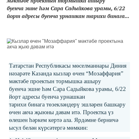
мәктәбе проектын тормышка ашыру
буенча эшне һәм Сара Садыйкова урамы, 6/22
йорт адресы буенча урнашкан тарихи бинага...
Татарстан Республикасы мөселманнары Диния
нәзарәте Казанда кызлар өчен “Мозаффария”
мәктәбе проектын тормышка ашыру
буенча эшне һәм Сара Садыйкова урамы, 6/22
йорт адресы буенча урнашкан
тарихи бинага төзекләндерү эшләрен башкару
өчен акча җыюны дәвам итә. Проектка үз
өлешен һәркем кертә ала. Ярдәмне берничә
ысул белән күрсәтергә мөмкин: