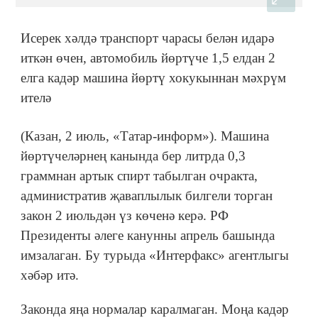
Исерек хәлдә транспорт чарасы белән идарә
иткән өчен, автомобиль йөртүче 1,5 елдан 2
елга кадәр машина йөртү хокукыннан мәхрүм
ителә
(Казан, 2 июль, «Татар-информ»). Машина
йөртүчеләрнең канында бер литрда 0,3
граммнан артык спирт табылган очракта,
административ җаваплылык билгели торган
закон 2 июльдән үз көченә керә. РФ
Президенты әлеге канунны апрель башында
имзалаган. Бу турыда «Интерфакс» агентлыгы
хәбәр итә.
Законда яңа нормалар каралмаган. Моңа кадәр