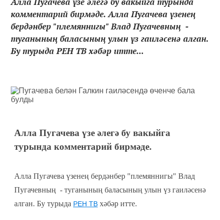
Алла Пугачева үзе әлегә бу вакыйга турында
комментарий бирмәде. Алла Пугачева үзенең
бердәнбер "племяннигы" Влад Пугачевның -
туганының баласының улын үз гаиләсенә алган.
Бу турыда РЕН ТВ хәбәр итте...
Алла Пугачева үзе әлегә бу вакыйга
турында комментарий бирмәде.
Алла Пугачева үзенең бердәнбер "племяннигы" Влад
Пугачевның - туганының баласының улын үз гаиләсенә
алган. Бу турыда
хәбәр итте.
РЕН ТВ