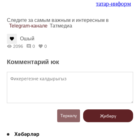
татар-информ
Следите за самым важным и интересным в
Telegram-канале
Татмедиа
Ошый
2096
0
0
Комментарий юк
Теркәлү
Җибәрү
Хәбәрләр