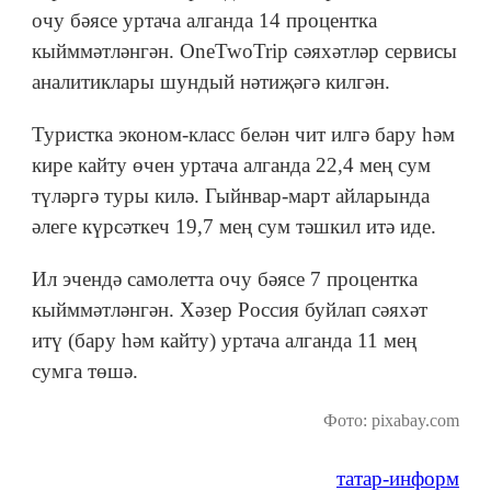
очу бәясе уртача алганда 14 процентка
кыйммәтләнгән. OneTwoTrip сәяхәтләр сервисы
аналитиклары шундый нәтиҗәгә килгән.
Туристка эконом-класс белән чит илгә бару һәм
кире кайту өчен уртача алганда 22,4 мең сум
түләргә туры килә. Гыйнвар-март айларында
әлеге күрсәткеч 19,7 мең сум тәшкил итә иде.
Ил эчендә самолетта очу бәясе 7 процентка
кыйммәтләнгән. Хәзер Россия буйлап сәяхәт
итү (бару һәм кайту) уртача алганда 11 мең
сумга төшә.
Фото: pixabay.com
татар-информ