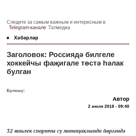
Следите за самым важным и интересным в
Telegram-канале
Татмедиа
Хәбәрләр
Заголовок: Россиядә билгеле
хоккейчы фаҗигале төстә һәлак
булган
Бүлешү:
Автор
2 июля 2018 - 09:40
32 яшьлек спортчы су мотоциклында йөргәндә