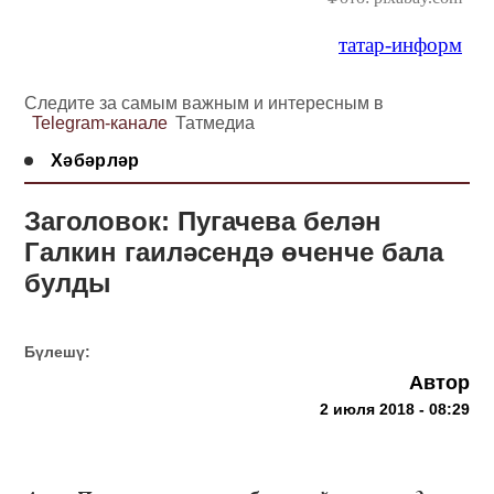
татар-информ
Следите за самым важным и интересным в
Telegram-канале
Татмедиа
Хәбәрләр
Заголовок: Пугачева белән
Галкин гаиләсендә өченче бала
булды
Бүлешү:
Автор
2 июля 2018 - 08:29