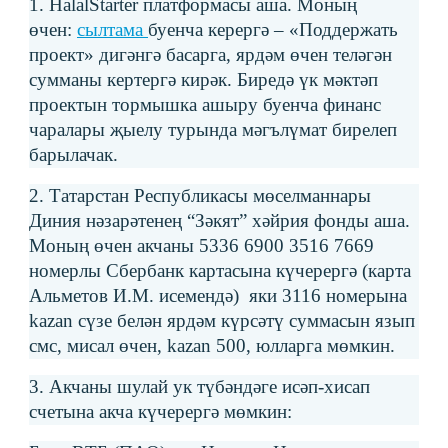
1. HalalStarter платформасы аша. Моның
өчен:
сылтама
буенча керергә – «Поддержать
проект» дигәнгә басарга, ярдәм өчен теләгән
сумманы кертергә кирәк. Биредә үк мәктәп
проектын тормышка ашыру буенча финанс
чаралары җыелу турында мәгълүмат бирелеп
барылачак.
2. Татарстан Республикасы мөселманнары
Диния нәзарәтенең “Зәкят” хәйрия фонды аша.
Моның өчен акчаны 5336 6900 3516 7669
номерлы Сбербанк картасына күчерергә (карта
Альметов И.М. исемендә) яки 3116 номерына
kazan сүзе белән ярдәм күрсәтү суммасын язып
смс, мисал өчен, kazan 500, юлларга мөмкин.
3. Акчаны шулай ук түбәндәге исәп-хисап
счетына акча күчерергә мөмкин: