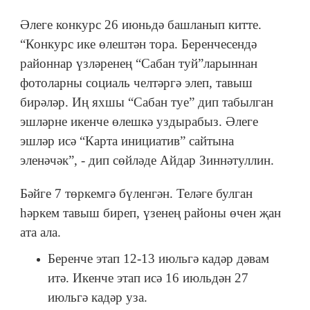
Әлеге конкурс 26 июньдә башланып китте.
“Конкурс ике өлештән тора. Беренчесендә
районнар үзләренең “Сабан туй”ларыннан
фотоларны социаль челтәргә элеп, тавыш
бирәләр. Иң яхшы “Сабан туе” дип табылган
эшләрне икенче өлешкә уздырабыз. Әлеге
эшләр исә “Карта инициатив” сайтына
эленәчәк”, - дип сөйләде Айдар Зиннәтуллин.
Бәйге 7 төркемгә бүленгән. Теләге булган
һәркем тавыш биреп, үзенең районы өчен җан
ата ала.
Беренче этап 12-13 июльгә кадәр дәвам
итә. Икенче этап исә 16 июльдән 27
июльгә кадәр уза.