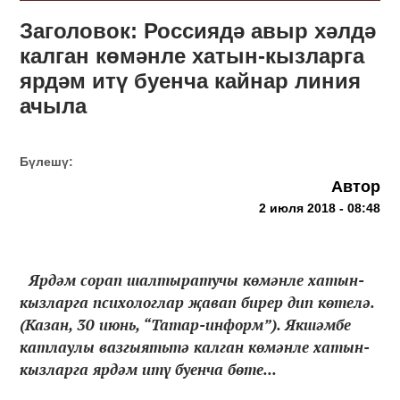
Заголовок: Россиядә авыр хәлдә
калган көмәнле хатын-кызларга
ярдәм итү буенча кайнар линия
ачыла
Бүлешү:
Автор
2 июля 2018 - 08:48
Ярдәм сорап шалтыратучы көмәнле хатын-
кызларга психологлар җавап бирер дип көтелә.
(Казан, 30 июнь, “Татар-информ”). Якшәмбе
катлаулы вазгыятьтә калган көмәнле хатын-
кызларга ярдәм итү буенча бөте...