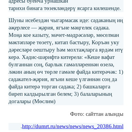
адресы буенча урнашкан
тарихи бинага төзекләндерү ясарга килешенде.
Шуны исебездән чыгармасак иде: сәдаканың иң
әҗерлесе — җәрия, ягъне мәңгелек сәдака.
Моңа кое казыту, мәчет-мәдрәсәләр, мөселман
мәктәпләре төзетү, китап бастыру, Коръән уку
дәресләре оештыру һәм мохтаҗларга ярдәм итү
керә. Хәдис-шәрифтә китерелә: «Кеше вафат
булганнан соң, барлык гамәлләреннән өзелә,
ләкин аның өч төрле гамәле файда китерәчәк: 1)
сәдакател-җәрия, ягъни кеше үлгәннән соң да
файда китерә торган сәдака; 2) башкаларга
биреп калдырылган белем; 3) балаларының
догалары (Мөслим)
Фото: сайттан алынды
.
http://dumrt.ru/news/news/news_20386.html