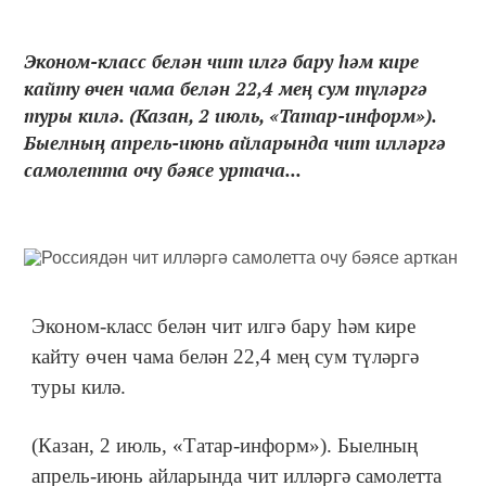
Эконом-класс белән чит илгә бару һәм кире
кайту өчен чама белән 22,4 мең сум түләргә
туры килә. (Казан, 2 июль, «Татар-информ»).
Быелның апрель-июнь айларында чит илләргә
самолетта очу бәясе уртача...
Эконом-класс белән чит илгә бару һәм кире
кайту өчен чама белән 22,4 мең сум түләргә
туры килә.
(Казан, 2 июль, «Татар-информ»). Быелның
апрель-июнь айларында чит илләргә самолетта