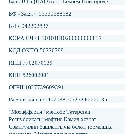
Банк ВТБ (ПАО) в г. Нижнем Новгороде
БФ «Закят» 16550688682
БИК 042202837
КОРР. СЧЕТ 30101810200000000837
КОД ОКПО 50330799
ИНН 7702070139
КПП 526002001
ОГРН 1027739609391
Расчетный счет 40703810525240000135
“Мозаффария” мәктәбе Татарстан
Республикасы мөфтие Камил хәзрәт
Сәмигуллин башлангычы белән тормышка