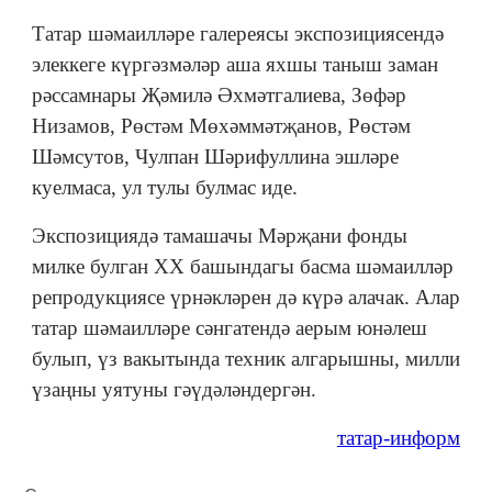
Татар шәмаилләре галереясы экспозициясендә
элеккеге күргәзмәләр аша яхшы таныш заман
рәссамнары Җәмилә Әхмәтгалиева, Зөфәр
Низамов, Рөстәм Мөхәммәтҗанов, Рөстәм
Шәмсутов, Чулпан Шәрифуллина эшләре
куелмаса, ул тулы булмас иде.
Экспозициядә тамашачы Мәрҗани фонды
милке булган ХХ башындагы басма шәмаилләр
репродукциясе үрнәкләрен дә күрә алачак. Алар
татар шәмаилләре сәнгатендә аерым юнәлеш
булып, үз вакытында техник алгарышны, милли
үзаңны уятуны гәүдәләндергән.
татар-информ