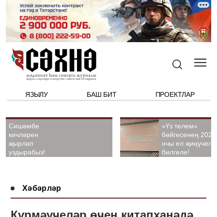
ЯЗЫЛУ
БАШ БИТ
ПРОЕКТЛАР
Сишәмбе
«Үз телем»
кичләрен
бәйгесенең 2026
җырлап
нчы ел җиңүчелә
уздырабыз!
билгеле!
Хәбәрләр
Күрмәүчеләр өчен китапханәдә