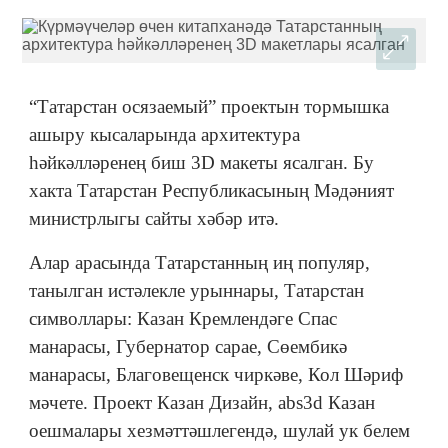
“Татарстан осязаемый” проектын тормышка
ашыру кысаларында архитектура
һәйкәлләренең биш 3D макеты ясалган. Бу
хакта Татарстан Республикасының Мәдәният
министрлыгы сайты хәбәр итә.
Алар арасында Татарстанның иң популяр,
танылган истәлекле урыннары, Татарстан
символлары: Казан Кремлендәге Спас
манарасы, Губернатор сарае, Сөембикә
манарасы, Благовещенск чиркәве, Кол Шәриф
мәчете. Проект Казан Дизайн, abs3d Казан
оешмалары хезмәттәшлегендә, шулай ук белем