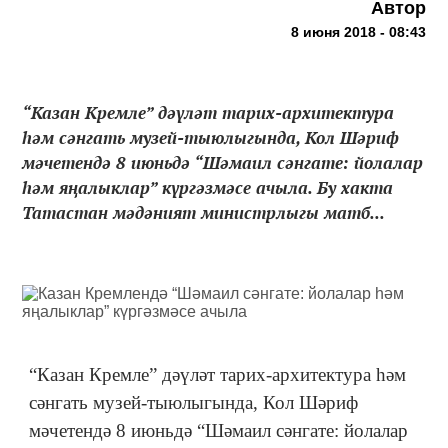
Автор
8 июня 2018 - 08:43
“Казан Кремле” дәүләт тарих-архитектура
һәм сәнгать музей-тыюлыгында, Кол Шәриф
мәчетендә 8 июньдә “Шәмаил сәнгате: йолалар
һәм яңалыклар” күргәзмәсе ачыла. Бу хакта
Татастан мәдәният министрлыгы матб...
“Казан Кремле” дәүләт тарих-архитектура һәм
сәнгать музей-тыюлыгында, Кол Шәриф
мәчетендә 8 июньдә “Шәмаил сәнгате: йолалар