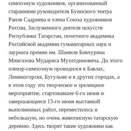
симпозиум художников, организованный
стараниями руководителя Буинского театра
Раиля Садриева и члена Союза художников
России, Заслуженного деятеля искусств
Республики Татарстан, почетного академика
Российской академии гуманитарных наук и
лауреата премии им. Шамиля Бикчурина
Мингазова Мудариса Мухетдиновича. До этого
пленэр-симпозиум проводился в Бавлах,
Лениногорске, Бугульме и в других городах, а
в этом году это творческое и зрелищное
мероприятие, стартовавшее 6-го июня и
завершающееся 15-го июня выставкой
выполненных работ, переместилось в
небольшую, но очень живописную татарскую
деревню. Здесь творят такие художники как