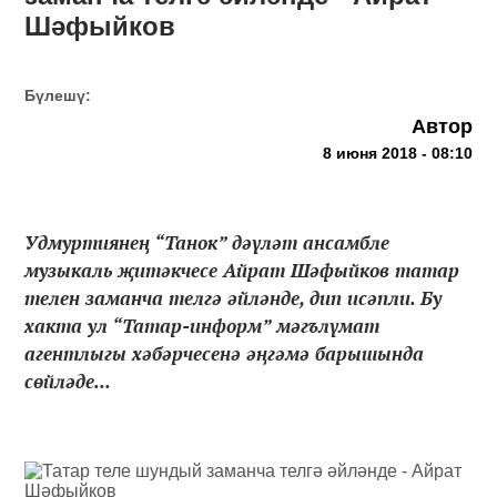
Шәфыйков
Бүлешү:
Автор
8 июня 2018 - 08:10
Удмуртиянең “Танок” дәүләт ансамбле
музыкаль җитәкчесе Айрат Шәфыйков татар
телен заманча телгә әйләнде, дип исәпли. Бу
хакта ул “Татар-информ” мәгълүмат
агентлыгы хәбәрчесенә әңгәмә барышында
сөйләде...