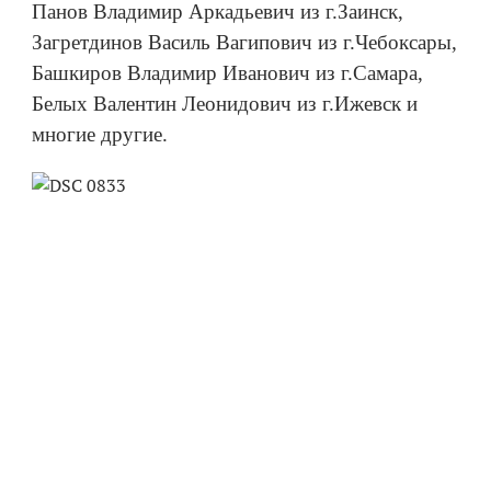
Панов Владимир Аркадьевич из г.Заинск,
Загретдинов Василь Вагипович из г.Чебоксары,
Башкиров Владимир Иванович из г.Самара,
Белых Валентин Леонидович из г.Ижевск и
многие другие.