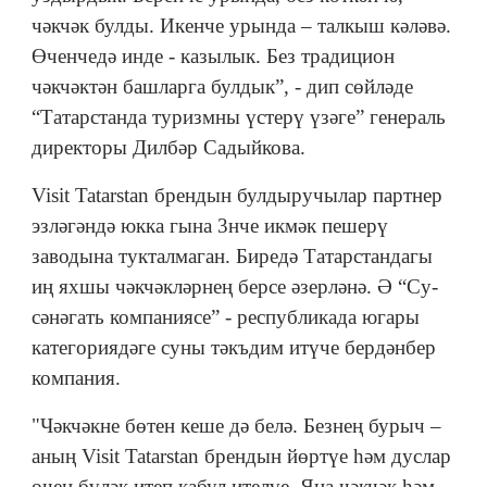
чәкчәк булды. Икенче урында – талкыш кәләвә.
Өченчедә инде - казылык. Без традицион
чәкчәктән башларга булдык”, - дип сөйләде
“Татарстанда туризмны үстерү үзәге” генераль
директоры Дилбәр Садыйкова.
Visit Tatarstan брендын булдыручылар партнер
эзләгәндә юкка гына 3нче икмәк пешерү
заводына тукталмаган. Биредә Татарстандагы
иң яхшы чәкчәкләрнең берсе әзерләнә. Ә “Су-
сәнәгать компаниясе” - республикада югары
категориядәге суны тәкъдим итүче бердәнбер
компания.
"Чәкчәкне бөтен кеше дә белә. Безнең бурыч –
аның Visit Tatarstan брендын йөртүе һәм дуслар
өчен бүләк итеп кабул ителүе. Яңа чәкчәк һәм