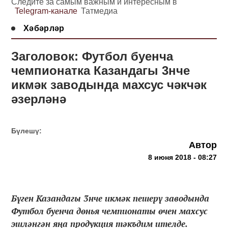
Следите за самым важным и интересным в
Telegram-канале
Татмедиа
Хәбәрләр
Заголовок: Футбол буенча
чемпионатка Казандагы 3нче
икмәк заводында махсус чәкчәк
әзерләнә
Бүлешү:
Автор
8 июня 2018 - 08:27
Бүген Казандагы 3нче икмәк пешерү заводында
Футбол буенча дөнья чемпионаты өчен махсус
эшләнгән яңа продукция тәкъдим ителде.