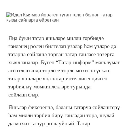
Яңа буын татар яшьләре милли тәрбиядә
гаиләнең ролен билгеләп узалар һәм үзләре дә
татарча сөйләшә торган татар гаиләсе төзергә
хыялланалар. Бүген “Татар-информ” мәгълүмат
агентлыгында төрлесе төрле мохиттә үскән
татар яшьләре яңа татар интеллигенциясен
тәрбияләү мөмкинлекләре турында
сөйләштеләр.
Яшьләр фикеренчә, баланы татарча сөйләштерү
һәм милли тәрбия бирү гаиләдән тора, шулай
да мохит тә зур роль уйный. Татар