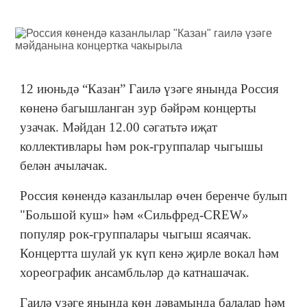
12 июньдә “Казан” Гаилә үзәге янында Россия
көненә багышланган зур бәйрәм концерты
узачак. Мәйдан 12.00 сәгатьтә иҗат
коллективлары һәм рок-группалар чыгышы
белән ачылачак.
Россия көнендә казанлылар өчен беренче булып
"Большой куш» һәм «Сильфред-СREW»
популяр рок-группалары чыгыш ясаячак.
Концертта шулай ук күп кенә җирле вокал һәм
хореографик ансамбльләр дә катнашачак.
Гаилә үзәге янында көн дәвамында балалар һәм