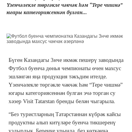
Үзенчәлекле төргәкле чәкчәк һәм “Тере чишмә”
югары категориясеннән булган...
Бүген Казандагы 3нче икмәк пешерү заводында
Футбол буенча дөнья чемпионаты өчен махсус
эшләнгән яңа продукция тәкъдим ителде.
Үзенчәлекле төргәкле чәкчәк һәм “Тере чишмә”
югары категориясеннән булган эчә торган су
хәзер Visit Tatarstan бренды белән чыгарыла.
“Без туристларның Татарстаннан күбрәк кайсы
продуктны алып китүләре буенча тикшеренү
уздырдык. Беренче урында, без көткәнчә,