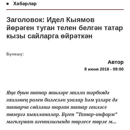
Хәбәрләр
Заголовок: Идел Кыямов
йөрәген туган телен белгән татар
кызы сайларга өйрәткән
Бүлешү:
Автор
8 июня 2018 - 09:00
Яңа буын татар яшьләре милли тәрбиядә
гаиләнең ролен билгеләп узалар һәм үзләре дә
татарча сөйләшә торган татар гаиләсе
төзергә хыялланалар. Бүген “Татар-информ”
мәгълүмат агентлыгында төрлесе төрле м...