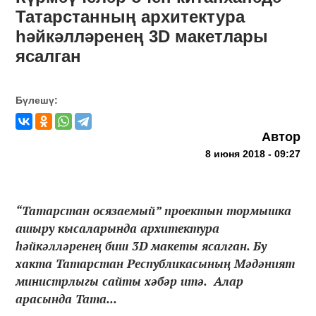
Татарстанның архитектура
һәйкәлләренең 3D макетлары
ясалган
Бүлешү:
Автор
8 июня 2018 - 09:27
“Татарстан осязаемый” проектын тормышка
ашыру кысаларында архитектура
һәйкәлләренең биш 3D макеты ясалган. Бу
хакта Татарстан Республикасының Мәдәният
министрлыгы сайты хәбәр итә. Алар
арасында Тата...