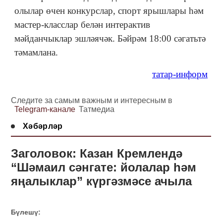
олылар өчен конкурслар, спорт ярышлары һәм
мастер-класслар белән интерактив
мәйданчыклар эшләячәк. Бәйрәм 18:00 сәгатьтә
тәмамлана.
татар-информ
Следите за самым важным и интересным в
Telegram-канале
Татмедиа
Хәбәрләр
Заголовок: Казан Кремлендә
“Шәмаил сәнгате: йолалар һәм
яңалыклар” күргәзмәсе ачыла
Бүлешү: