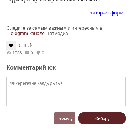
татар-информ
Следите за самым важным и интересным в
Telegram-канале
Татмедиа
Ошый
1728
0
0
Комментарий юк
Теркәлү
Җибәрү