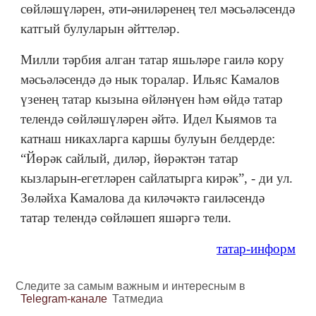
сөйләшүләрен, әти-әниләренең тел мәсьәләсендә
катгый булуларын әйттеләр.
Милли тәрбия алган татар яшьләре гаилә кору
мәсьәләсендә дә нык торалар. Ильяс Камалов
үзенең татар кызына өйләнүен һәм өйдә татар
телендә сөйләшүләрен әйтә. Идел Кыямов та
катнаш никахларга каршы булуын белдерде:
“Йөрәк сайлый, диләр, йөрәктән татар
кызларын-егетләрен сайлатырга кирәк”, - ди ул.
Зөләйха Камалова да киләчәктә гаиләсендә
татар телендә сөйләшеп яшәргә тели.
татар-информ
Следите за самым важным и интересным в
Telegram-канале
Татмедиа