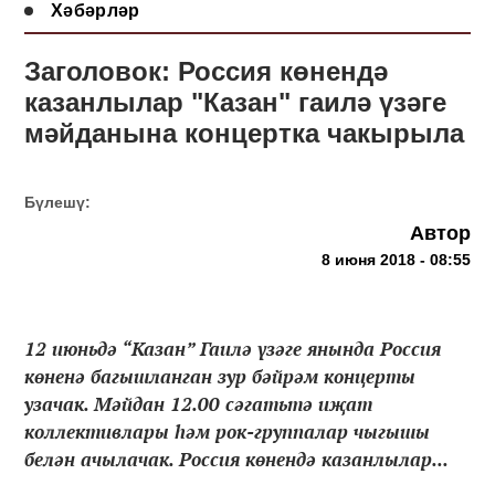
Хәбәрләр
Заголовок: Россия көнендә
казанлылар "Казан" гаилә үзәге
мәйданына концертка чакырыла
Бүлешү:
Автор
8 июня 2018 - 08:55
12 июньдә “Казан” Гаилә үзәге янында Россия
көненә багышланган зур бәйрәм концерты
узачак. Мәйдан 12.00 сәгатьтә иҗат
коллективлары һәм рок-группалар чыгышы
белән ачылачак. Россия көнендә казанлылар...