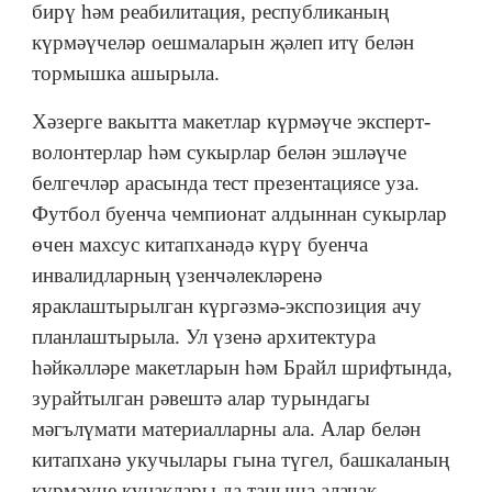
бирү һәм реабилитация, республиканың
күрмәүчеләр оешмаларын җәлеп итү белән
тормышка ашырыла.
Хәзерге вакытта макетлар күрмәүче эксперт-
волонтерлар һәм сукырлар белән эшләүче
белгечләр арасында тест презентациясе уза.
Футбол буенча чемпионат алдыннан сукырлар
өчен махсус китапханәдә күрү буенча
инвалидларның үзенчәлекләренә
яраклаштырылган күргәзмә-экспозиция ачу
планлаштырыла. Ул үзенә архитектура
һәйкәлләре макетларын һәм Брайл шрифтында,
зурайтылган рәвештә алар турындагы
мәгълүмати материалларны ала. Алар белән
китапханә укучылары гына түгел, башкаланың
күрмәүче кунаклары да таныша алачак.