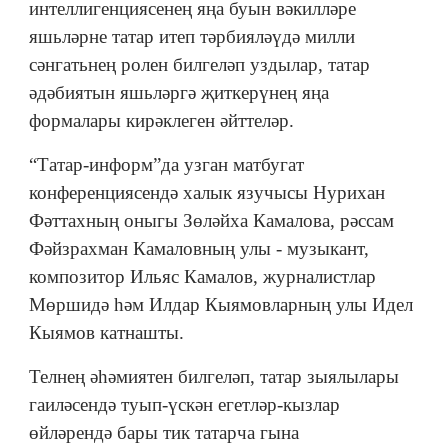
интеллигенциясенең яңа буын вәкилләре
яшьләрне татар итеп тәрбияләүдә милли
сәнгатьнең ролен билгеләп уздылар, татар
әдәбиятын яшьләргә җиткерүнең яңа
формалары кирәклеген әйттеләр.
“Татар-информ”да узган матбугат
конференциясендә халык язучысы Нурихан
Фәттахның оныгы Зөләйха Камалова, рәссам
Фәйзрахман Камаловның улы - музыкант,
композитор Ильяс Камалов, журналистлар
Мөршидә һәм Илдар Кыямовларның улы Идел
Кыямов катнашты.
Телнең әһәмиятен билгеләп, татар зыялылары
гаиләсендә туып-үскән егетләр-кызлар
өйләрендә бары тик татарча гына