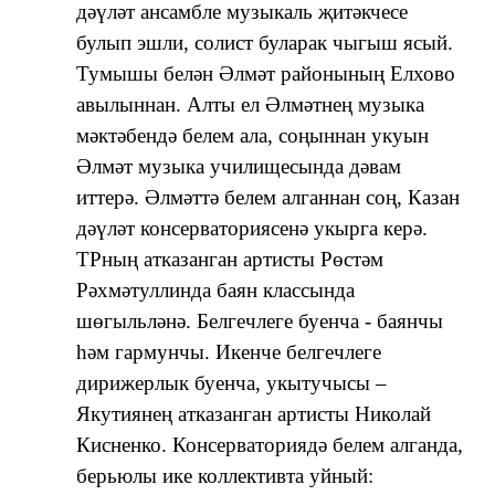
дәүләт ансамбле музыкаль җитәкчесе
булып эшли, солист буларак чыгыш ясый.
Тумышы белән Әлмәт районының Елхово
авылыннан. Алты ел Әлмәтнең музыка
мәктәбендә белем ала, соңыннан укуын
Әлмәт музыка училищесында дәвам
иттерә. Әлмәттә белем алганнан соң, Казан
дәүләт консерваториясенә укырга керә.
ТРның атказанган артисты Рөстәм
Рәхмәтуллинда баян классында
шөгыльләнә. Белгечлеге буенча - баянчы
һәм гармунчы. Икенче белгечлеге
дирижерлык буенча, укытучысы –
Якутиянең атказанган артисты Николай
Кисненко. Консерваториядә белем алганда,
берьюлы ике коллективта уйный: