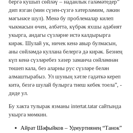
бергә кушып сөйләү – наданлык галәмәтедер”
дип язган (мин сүзен-сүзгә хәтерләмим, ләкин
мәгънәсе шул). Менә бу проблемалар килеп
чыкмасын өчен, әлбәттә, күбрәк яхшы әдәбият
укырга, андагы сүзләрне истә калдырырга
кирәк. Шулай ук, ничек кенә авыр булмасын,
аны сөйләмдә куллана белергә дә кирәк. Безнең
күп кенә сүзләребез хәзер заманча сөйләмнән
төшеп кала, без аларны рус сүзләре белән
алмаштырабыз. Ул шуның хәтле гадәткә кереп
китә, безгә шулай булырга тиеш кебек тоела”, -
диде ул.
Бу хакта тулырак язманы intertat.tatar сайтында
укырга мөмкин.
Айрат Шәфыйков – Удмуртиянең “Танок”