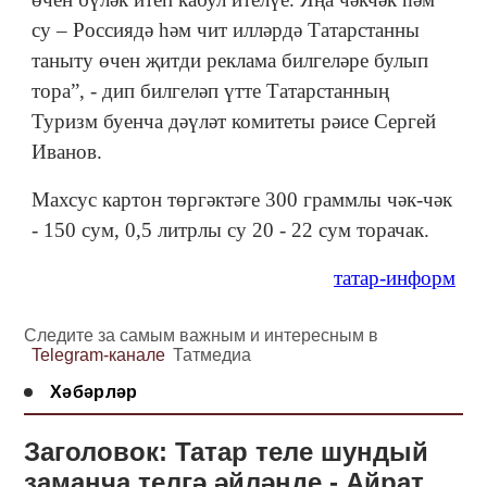
су – Россиядә һәм чит илләрдә Татарстанны
таныту өчен җитди реклама билгеләре булып
тора”, - дип билгеләп үтте Татарстанның
Туризм буенча дәүләт комитеты рәисе Сергей
Иванов.
Махсус картон төргәктәге 300 граммлы чәк-чәк
- 150 сум, 0,5 литрлы су 20 - 22 сум торачак.
татар-информ
Следите за самым важным и интересным в
Telegram-канале
Татмедиа
Хәбәрләр
Заголовок: Татар теле шундый
заманча телгә әйләнде - Айрат