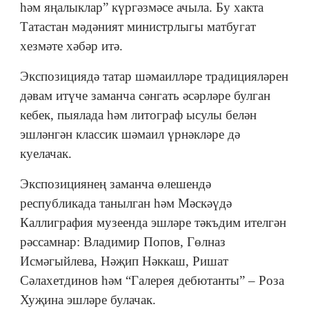
һәм яңалыклар” күргәзмәсе ачыла. Бу хакта
Татастан мәдәният министрлыгы матбугат
хезмәте хәбәр итә.
Экспозициядә татар шәмаилләре традицияләрен
дәвам итүче заманча сәнгать әсәрләре булган
кебек, пыялада һәм литограф ысулы белән
эшләнгән классик шәмаил үрнәкләре дә
куелачак.
Экспозициянең заманча өлешендә
республикада танылган һәм Мәскәүдә
Каллиграфия музеенда эшләре тәкъдим ителгән
рәссамнар: Владимир Попов, Гөлназ
Исмәгыйлева, Нәҗип Нәккаш, Ришат
Сәлахетдинов һәм “Галерея дебютанты” – Роза
Хуҗина эшләре булачак.