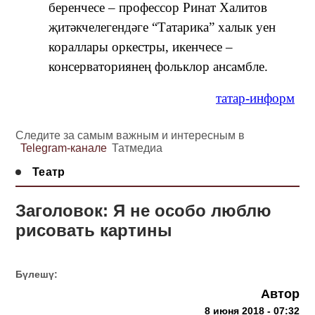
беренчесе – профессор Ринат Халитов
җитәкчелегендәге “Татарика” халык уен
кораллары оркестры, икенчесе –
консерваториянең фольклор ансамбле.
татар-информ
Следите за самым важным и интересным в
Telegram-канале
Татмедиа
Театр
Заголовок: Я не особо люблю
рисовать картины
Бүлешү:
Автор
8 июня 2018 - 07:32