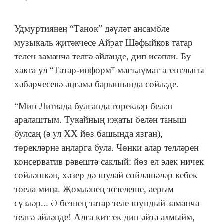
Удмуртиянең “Танок” дәүләт ансамбле
музыкаль җитәкчесе Айрат Шәфыйков татар
телен заманча телгә әйләнде, дип исәпли. Бу
хакта ул “Татар-информ” мәгълүмат агентлыгы
хәбәрчесенә әңгәмә барышында сөйләде.
“Мин Литвада булганда төрекләр белән
аралаштым. Тукайның иҗаты белән таныш
булсаң (ә ул XX йөз башында язган),
төрекләрне аңларга була. Чөнки алар телләрен
консерватив рәвештә саклый: йөз ел элек ничек
сөйләшкән, хәзер дә шулай сөйләшәләр кебек
тоела миңа. Җөмләнең төзелеше, аерым
сүзләр... Ә безнең татар теле шундый заманча
телгә әйләнде! Алга киттек дип әйтә алмыйм,