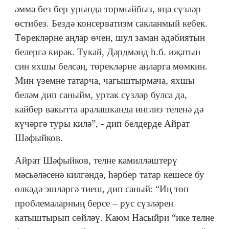
әмма без бер урында тормыйбыз, яңа сүзләр
өстибез. Бездә консерватизм сакланмый кебек.
Төрекләрне аңлар өчен, шул заман әдәбиятын
белергә кирәк. Тукай, Дәрдмәнд һ.б. иҗатын
син яхшы белсәң, төрекләрне аңларга мөмкин.
Мин үземне татарча, чагыштырмача, яхшы
беләм дип саныйм, уртак сүзләр булса да,
кайбер вакытта аралашканда инглиз теленә дә
күчәргә туры килә”, - дип белдерде Айрат
Шәфыйков.
Айрат Шәфыйков, телне камилләштерү
мәсьәләсенә килгәндә, һәрбер татар кешесе бу
өлкәдә эшләргә тиеш, дип саный: “Иң төп
проблемаларның берсе – рус сүзләрен
катыштырып сөйләү. Каюм Насыйри “ике телне