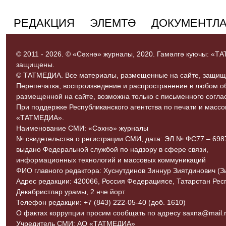
РЕДАКЦИЯ
ЭЛЕМТӘ
ДОКУМЕНТЛ
© 2011 - 2026. © «Сәхнә» журналы, 2020. Гамәлгә куючы: «
защищены.
© ТАТМЕДИА. Все материалы, размещенные на сайте, защищ
Перепечатка, воспроизведение и распространение в любом 
размещенной на сайте, возможна только с письменного согл
При поддержке Республиканского агентства по печати и мас
«ТАТМЕДИА».
Наименование СМИ: «Сәхнә» журналы
№ свидетельства о регистрации СМИ, дата: ЭЛ № ФС77 – 69870
выдано Федеральной службой по надзору в сфере связи,
информационных технологий и массовых коммуникаций
ФИО главного редактора: Хуснутдинов Зиннур Зиятдинович (З
Адрес редакции: 420066, Россия Федерациясе, Татарстан Рес
Декабристлар урамы, 2 нче йорт
Телефон редакции: +7 (843) 222-05-40 (доб. 1610)
О фактах коррупции просим сообщать по адресу saxna@mail.r
Учредитель СМИ: АО «ТАТМЕДИА»