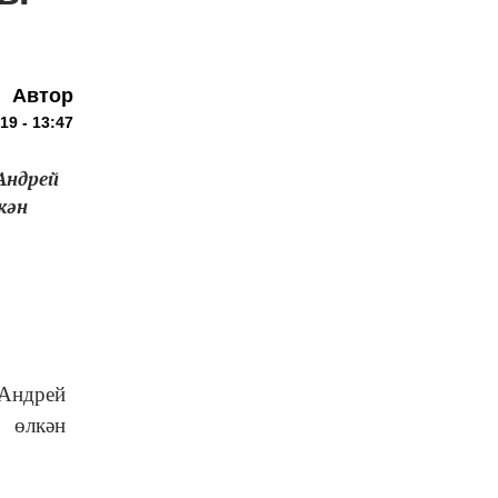
Автор
19 - 13:47
Андрей
кән
 Андрей
ы өлкән