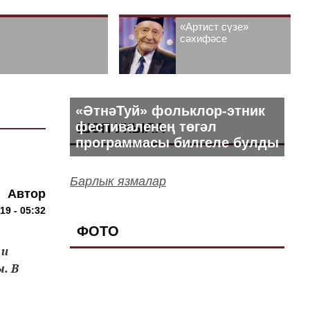
«Артист сүзе»
сәхифәсе
«ӘтнәТуй» фольклор-этник
фестиваленең төгәл
ШӘП УКЫЛА
программасы билгеле булды
Барлык язмалар
Автор
19 - 05:32
ФОТО
 и
. В