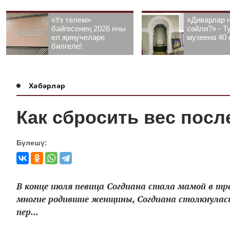
«Үз телем»
«Диварлар 
бәйгесенең 2026 нчы
сөйли?» - Т
ел җиңүчеләре
музеена 40 
билгеле!
Хәбәрләр
Как сбросить вес пос
Бүлешү:
В конце июля певица Согдиана стала мамой в тр
многие родившие женщины, Согдиана столкнулась
пер...