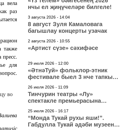
«Үз телем» бәйгесенең 2026
ца вела
нчы ел җиңүчеләре билгеле!
как раз
3 августа 2026 - 14:04
ытается
8 август Зуля Камаловага
багышлау концерты узачак
 рацион
2 августа 2026 - 10:55
«Артист сүзе» сәхифәсе
а также
 пресс.
29 июля 2026 - 12:00
лье для
«ӘтнәТуй» фольклор-этник
вопрос.
фестивале быел 3 нче тапкыр
узачак
26 июля 2026 - 11:09
Тинчурин театры «Лу»
цу во
спектакле премьерасына
әзерләнә
25 июля 2026 - 16:17
Валиева
“Монда Тукай рухы яши!”.
Габдулла Тукай әдәби музеена
namusic