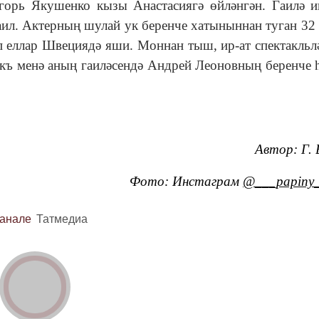
орь Якушенко кызы Анастасиягә өйләнгән. Гаилә и
ил. Актерның шулай ук беренче хатыныннан туган 32
үп еллар Швециядә яши. Моннан тыш, ир-ат спектакльл
нәкъ менә аның гаиләсендә Андрей Леоновның беренче 
Автор: Г. 
Фото: Инстаграм
@___papiny_
канале
Татмедиа