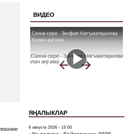
ВИДЕО
Сәхнә сере - Зөлфия Нигъмәтҗанова
белән әңгәмә
ЯҢАЛЫКЛАР
6 августа 2026 - 15:00
лишние