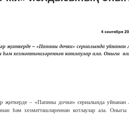
4 сентября 20
р җиткерде – «Папины дочки» сериалында уйнанан 
ан һәм хезмәттәшләреннән котлаулар ала. Оныгы өл
әр җиткерде – «Папины дочки» сериалында уйнанан
ннан һәм хезмәттәшләреннән котлаулар ала. Оныг