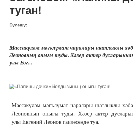
туган!
Бүлешү:
Массакүләм мәгълүмат чаралары шатлыклы хәбә
Леоновның оныгы туды. Хәзер актер дусларынн
улы Евг...
Массакүләм мәгълүмат чаралары шатлыклы хәб
Леоновның оныгы туды. Хәзер актер дуслары
улы Евгений Леонов гаиләсендә туа.