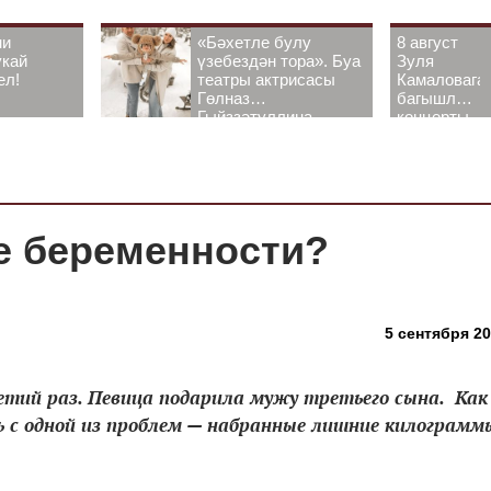
ни
«Бәхетле булу
8 август
укай
үзебездән тора». Буа
Зуля
ел!
театры актрисасы
Камаловага
Гөлназ
багышлау
Гыйззәтуллина-
концерты
Гатауллина белән
узачак
әңгәмә
ле беременности?
5 сентября 20
етий раз. Певица подарила мужу третьего сына. Как
 с одной из проблем — набранные лишние килограммы