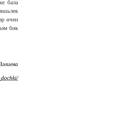
ке бала
 яшьлек
әр өчен
һәм бик
Вәлиева
dochki/