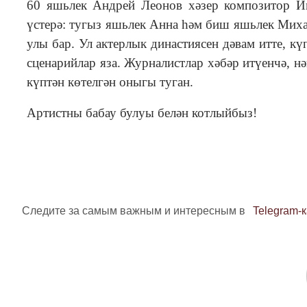
60 яшьлек Андрей Леонов хәзер композитор Иг
үстерә: тугыз яшьлек Анна һәм биш яшьлек Миха
улы бар. Ул актерлык династиясен дәвам итте, к
сценарийлар яза. Журналистлар хәбәр итүенчә, 
күптән көтелгән оныгы туган.
Артистны бабау булуы белән котлыйбыз!
Следите за самым важным и интересным в
Telegram-