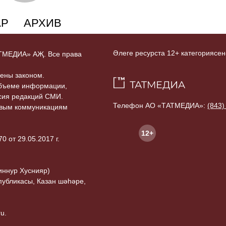
АР
АРХИВ
Әлеге ресурста 12+ категориясен
ТАТМЕДИА» АҖ. Все права
ены законом.
объеме информации,
асия редакций СМИ.
Телефон АО «ТАТМЕДИА»:
(843)
совым коммуникациям
12+
 от 29.05.2017 г.
иннур Хуснияр)
публикасы, Казан шәһәре,
u.