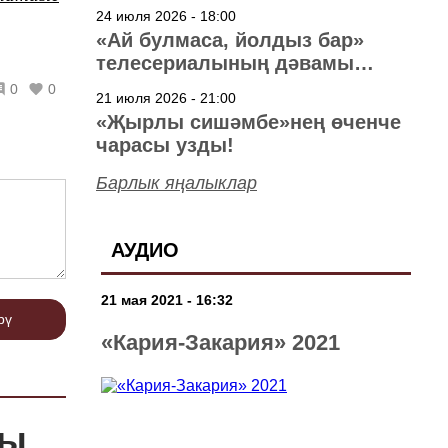
40 ел
24 июля 2026 - 18:00
«Ай булмаса, йолдыз бар»
телесериалының дәвамы
төшерелә!
0
0
21 июля 2026 - 21:00
«Җырлы сишәмбе»нең өченче
чарасы узды!
Барлык яңалыклар
АУДИО
21 мая 2021 - 16:32
рү
«Кария-Закария» 2021
гы