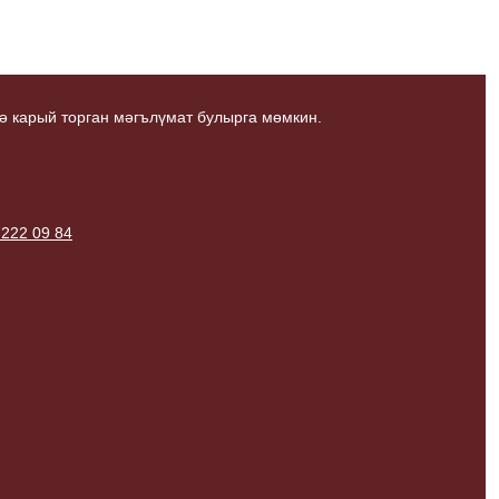
ә карый торган мәгълүмат булырга мөмкин.
 222 09 84