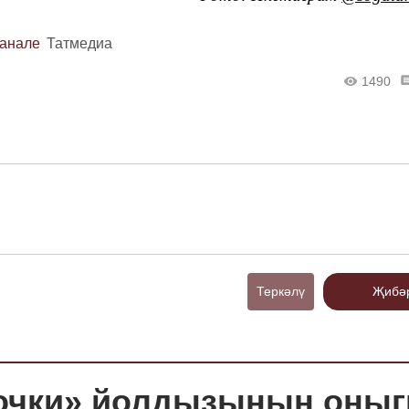
канале
Татмедиа
1490
Теркәлү
Җибә
дочки» йолдызының оны