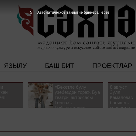
4
Автоматическое закрытие баннера через
ЯЗЫЛУ
БАШ БИТ
ПРОЕКТЛАР
ни
«Бәхетле булу
8 август
укай
үзебездән тора». Буа
Зуля
ел!
театры актрисасы
Камаловага
Гөлназ
багышлау
Гыйззәтуллина-
концерты
Гатауллина белән
узачак
әңгәмә