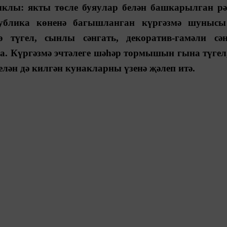
ыклы: якты төсле буяулар белән башкарылган рә
ублика көненә багышланган күргәзмә шунысы
ә түгел, сынлы сәнгать, декоратив-гамәли сән
. Күргәзмә эчтәлеге шәһәр тормышын гына түгел,
н дә килгән кунакларны үзенә җәлеп итә.