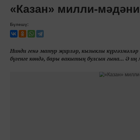
«Казан» милли-мәдәни
Бүлешү:
Нинди генә матур җирләр, кызыклы күргәзмәләр
бүгенге көндә, бары вакытың булсын гына... Ә иң 