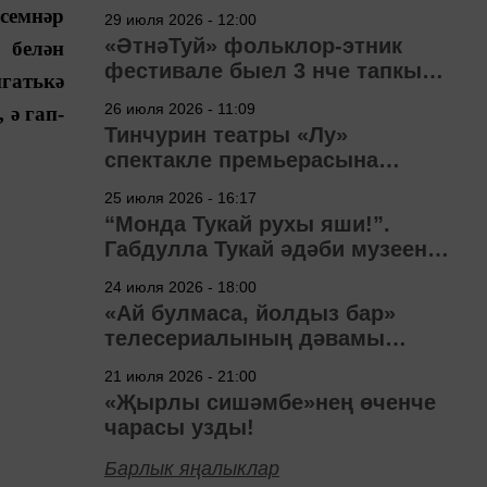
семнәр
29 июля 2026 - 12:00
«ӘтнәТуй» фольклор-этник
 белән
фестивале быел 3 нче тапкыр
гатькә
узачак
26 июля 2026 - 11:09
 ә гап-
Тинчурин театры «Лу»
спектакле премьерасына
әзерләнә
25 июля 2026 - 16:17
“Монда Тукай рухы яши!”.
Габдулла Тукай әдәби музеена
40 ел
24 июля 2026 - 18:00
«Ай булмаса, йолдыз бар»
телесериалының дәвамы
төшерелә!
21 июля 2026 - 21:00
«Җырлы сишәмбе»нең өченче
чарасы узды!
Барлык яңалыклар