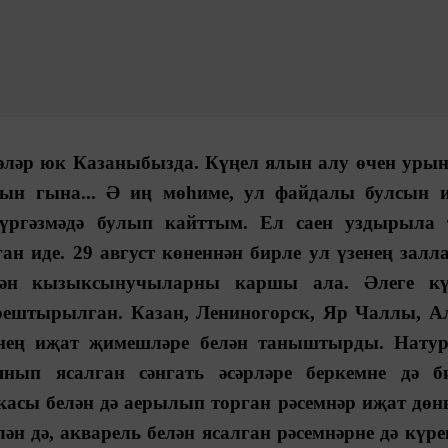
әләр юк Казаныбызда. Күңел ялын алу өчен урын
ын гына... Ә иң мөһиме, ул файдалы булсын и
күргәзмәдә булып кайттым. Ел саен уздырыла 
ан иде. 29 август көненнән бирле ул үзенең зал
белән кызыксынучыларны каршы ала. Әлеге кү
оештырылган. Казан, Лениногорск, Яр Чаллы, Ал
енең иҗат җимешләре белән таныштырды. Натур
янып ясалган сәнгать әсәрләре беркемне дә б
икасы белән дә аерылып торган рәсемнәр иҗат дө
ән дә, акварель белән ясалган рәсемнәрне дә күре