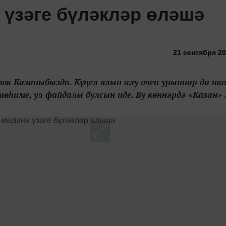
 үзәге бүләкләр өләшә
21 сентября 20
 юк Казаныбызда. Күңел ялын алу өчен урыннар да ш
мөһиме, ул файдалы булсын иде. Бу көннәрдә «Казан» 