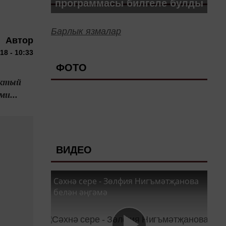
программасы билгеле булды
Барлык язмалар
Автор
18 - 10:33
ФОТО
актый
ми...
ВИДЕО
Сәхнә сере - Зөлфия Нигъмәтҗанова
белән әңгәмә