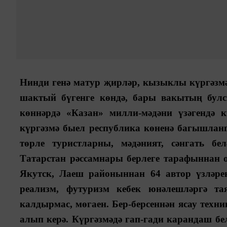
Нинди генә матур җирләр, кызыклы күргәзм
шактый бүгенге көндә, бары вакытың булс
көннәрдә «Казан» милли-мәдәни үзәгендә 
күргәзмә быел республика көненә багышланг
төрле туристларны, мәдәният, сәнгать 
Татарстан рәссамнары берлеге тарафыннан 
Якутск, Лаеш районыннан 64 автор үзләр
реализм, футуризм кебек юнәлешләргә та
калдырмас, мөгаен. Бер-берсеннән ясау техн
алып керә. Күргәзмәдә гап-гади карандаш бел