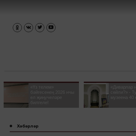
«Үз телем»
«Диварлар 
бәйгесенең 2026 нчы
сөйли?» - Т
ел җиңүчеләре
музеена 40 
билгеле!
Хәбәрләр