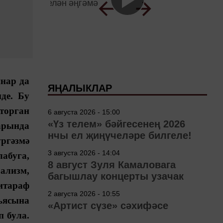
нар да
ЯҢАЛЫКЛАР
де. Бу
торган
6 августа 2026 - 15:00
«Үз телем» бәйгесенең 2026
ларында
нчы ел җиңүчеләре билгеле!
ргәзмә
3 августа 2026 - 14:04
абуга,
8 август Зуля Камаловага
ализм,
багышлау концерты узачак
итараф
2 августа 2026 - 10:55
ньясына
«Артист сүзе» сәхифәсе
п була.