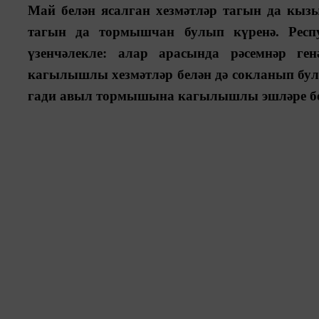
Май белән ясалган хезмәтләр тагын да кыз
тагын да тормышчан булып күренә. Респ
үзенчәлекле: алар арасында рәсемнәр ген
кагылышлы хезмәтләр белән дә сокланып була
гади авыл тормышына кагылышлы эшләре белә