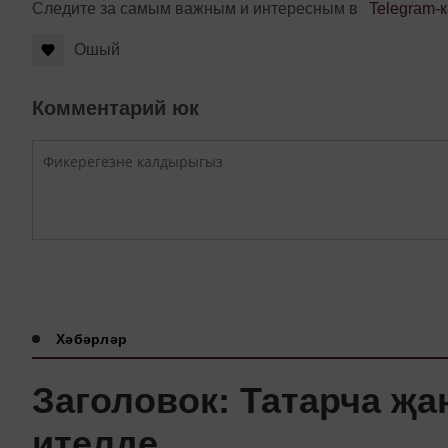
Следите за самым важным и интересным в
Telegram-
Ошый
Комментарий юк
Хәбәрләр
Заголовок: Татарча җ
ителде