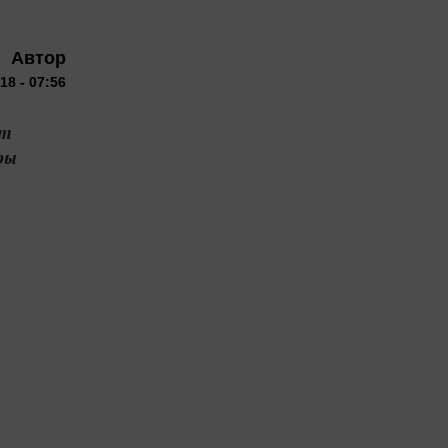
Автор
8 - 07:56
әт
ры