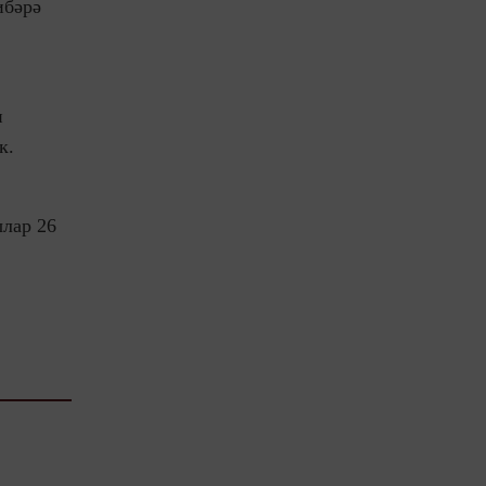
ибәрә
п
к.
ылар 26