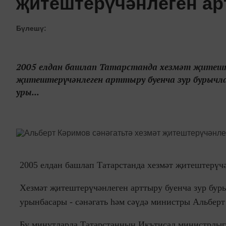
җитештерүчәнлеген ар
Бүлешү:
2005 елдан башлап Татарстанда хезмәт җитеште
җитештерүчәнлеген арттыру буенча зур бурычл
уры...
2005 елдан башлап Татарстанда хезмәт җитештерүчә
Хезмәт җитештерүчәнлеген арттыру буенча зур буры
урынбасары - сәнәгать һәм сәүдә министры Альберт
Бу минутларда Татарстанның Икътисад министрлыгы