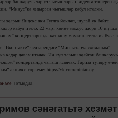
 җырлар башкаручылар үз чыгышларын видеога төшереп җ
кин. “Минус”ка яздырган чыгышлар кабул ителми.
ы җырын Яндекс яки Гуглга йөкләп, шулай ук бәйге
кадәр кабул ителә. 22 март көнне махсус жюри 10 иң шә
әшәм” концертларында катнашу мөмкинлегенә ия булача
не “Вконтакте” челтәрендәге “Мин татарча сөйләшәм”
тка кадәр дәвам итәчәк. Иң күп тавыш җыйган башкаруч
ләшәм” концертында чыгыш ясаячак. Гариза тутыру өчен
м” акциясе төркеме: https://vk.com/mintatsoy
канале
Татмедиа
римов сәнәгатьтә хезмәт