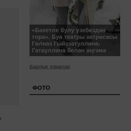
«Бәхетле булу үзебездән
тора». Буа театры актрисасы
Гөлназ Гыйззәтуллина-
Гатауллина белән әңгәмә
Барлык язмалар
ФОТО
н