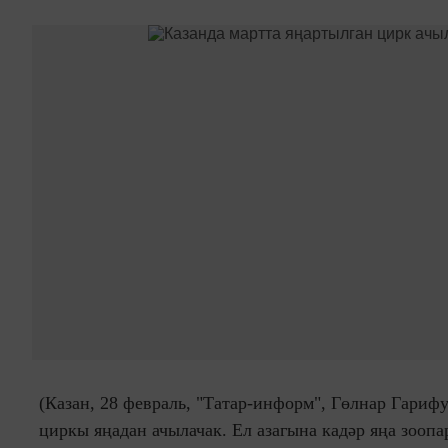
(Казан, 28 февраль, "Татар-информ", Гөлнар Гарифу
циркы яңадан ачылачак. Ел азагына кадәр яңа зооп