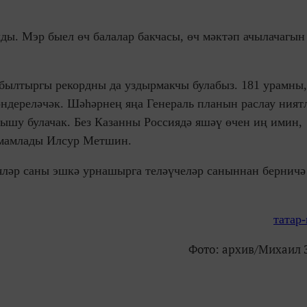
ды. Мэр быел өч балалар бакчасы, өч мәктәп ачылачагын
былтыргы рекордны да уздырмакчы булабыз. 181 урамны,
ндереләчәк. Шәһәрнең яңа Генераль планын раслау ният
ышу булачак. Без Казанны Россиядә яшәү өчен иң имин,
тәмамлады Илсур Метшин.
ияләр саны эшкә урнашырга теләүчеләр саныннан берничә
татар
Фото: архив/Михаил 