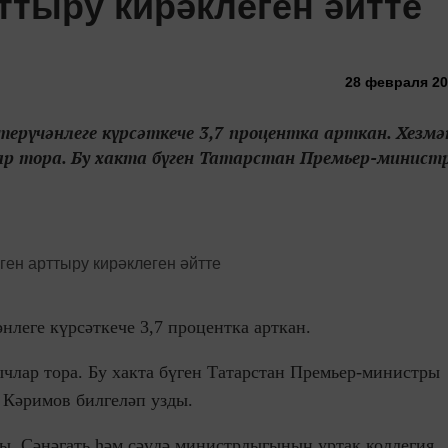
ттыру кирәклеген әйтте
28 февраля 201
рүчәнлеге күрсәткече 3,7 процентка арткан. Хезм
ар тора. Бу хакта бүген Татарстан Премьер-минист
нлеге күрсәткече 3,7 процентка арткан.
члар тора. Бу хакта бүген Татарстан Премьер-министры
 Кәримов билгеләп узды.
, Сәнәгать һәм сәүдә министрлыгының уртак коллегия