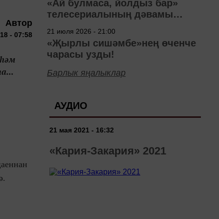
«Ай булмаса, йолдыз бар»
телесериалының дәвамы
Автор
төшерелә!
21 июля 2026 - 21:00
8 - 07:58
«Җырлы сишәмбе»нең өченче
чарасы узды!
 һәм
а...
Барлык яңалыклар
АУДИО
21 мая 2021 - 16:32
«Кария-Закария» 2021
ңаеннан
ә.