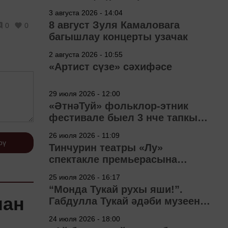
3 августа 2026 - 14:04
8 август Зуля Камаловага
0
0
багышлау концерты узачак
2 августа 2026 - 10:55
«Артист сүзе» сәхифәсе
29 июля 2026 - 12:00
«ӘтнәТуй» фольклор-этник
фестивале быел 3 нче тапкыр
узачак
26 июля 2026 - 11:09
рү
Тинчурин театры «Лу»
спектакле премьерасына
әзерләнә
25 июля 2026 - 16:17
“Монда Тукай рухы яши!”.
лан
Габдулла Тукай әдәби музеена
40 ел
24 июля 2026 - 18:00