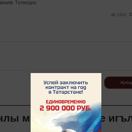
канале
Татмедиа
1300
Теркәлү
Җибә
анлы музыка бәйгесе игъ