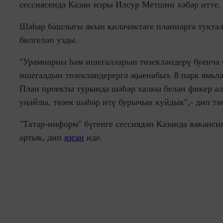
сессиясендә Казан мэры Илсур Метшин хәбәр итте.
Шәһәр башлыгы якын киләчәктәге планнарга туктал
билгеләп узды.
"Урамнарны һәм ишегалларын төзекләндерү буенча 
ишегалдын төзекләндерергә җыенабыз. 8 парк ямьлә
План проекты турында шәһәр халкы белән фикер ал
уңайлы, төзек шәһәр итү бурычын куйдык",- дип 
"Татар-информ" бүгенге сессиядән Казанда ваканс
артык, дип
язган
иде.