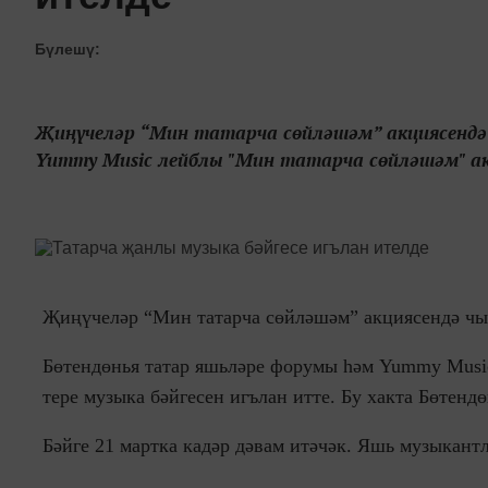
Бүлешү:
Җиңүчеләр “Мин татарча сөйләшәм” акциясендә
Yummy Music лейблы "Мин татарча сөйләшәм" акци
Җиңүчеләр “Мин татарча сөйләшәм” акциясендә чы
Бөтендөнья татар яшьләре форумы һәм Yummy Music
тере музыка бәйгесен игълан итте. Бу хакта Бөтенд
Бәйге 21 мартка кадәр дәвам итәчәк. Яшь музыкант