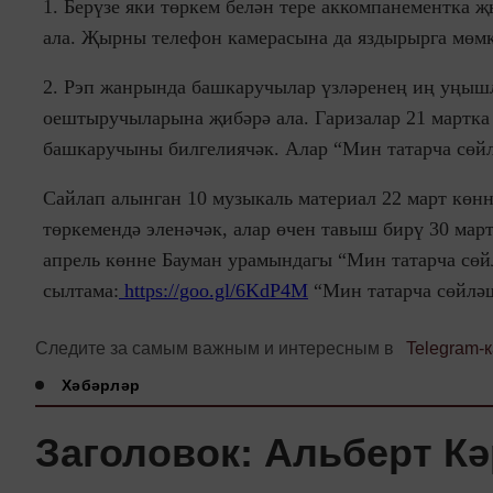
1. Берүзе яки төркем белән тере аккомпанементка
ала. Җырны телефон камерасына да яздырырга мөм
2. Рэп жанрында башкаручылар үзләренең иң уңышл
оештыручыларына җибәрә ала. Гаризалар 21 мартка 
башкаручыны билгелиячәк. Алар “Мин татарча сөйл
Сайлап алынган 10 музыкаль материал 22 март көн
төркемендә эленәчәк, алар өчен тавыш бирү 30 мар
апрель көнне Бауман урамындагы “Мин татарча сөй
сылтама:
https://goo.gl/6KdP4M
“Мин татарча сөйләшә
Следите за самым важным и интересным в
Telegram-
Хәбәрләр
Заголовок: Альберт Кә