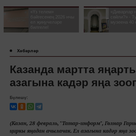
«Үз телем»
«Диварлар 
бәйгесенең 2026 нчы
сөйли?» - Т
ел җиңүчеләре
музеена 40 
билгеле!
Хәбәрләр
Казанда мартта яңарты
азагына кадәр яңа зо
Бүлешү:
(Казан, 28 февраль, "Татар-информ", Гөлнар Гар
циркы яңадан ачылачак. Ел азагына кадәр яңа зоо