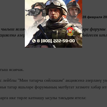
28 февраля 201
 чыгыш ясаячак. Бөтендөнья татар яшьләре форумы
ясенә әзерләнү уңаеннан тере музыка бәйгесен игъл
гыш ясаячак.
 лейблы "Мин татарча сөйләшәм" акциясенә әзерләнү у
өнья татар яшьләре форумының матбугат хезмәте хәбәр ит
ларга ике төрле катнашу ысулы тәкъдим ителә: