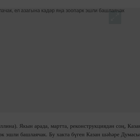
ллина). Якын арада, мартта, реконструкциядән соң, Каза
арк эшли башлаячак. Бу хакта бүген Казан шәһәре Думасы