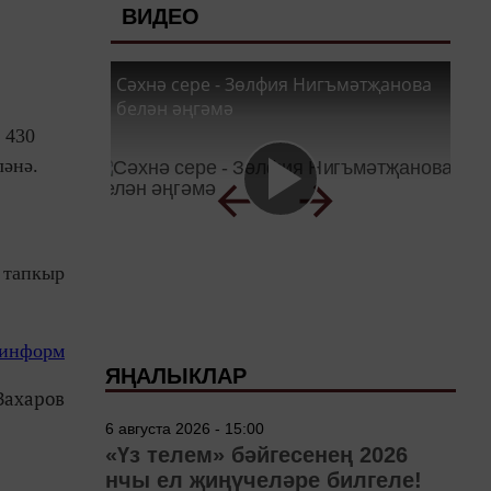
ВИДЕО
Сәхнә сере - Зөлфия Нигъмәтҗанова
белән әңгәмә
 430
ләнә.
 тапкыр
-информ
ЯҢАЛЫКЛАР
Захаров
6 августа 2026 - 15:00
«Үз телем» бәйгесенең 2026
нчы ел җиңүчеләре билгеле!