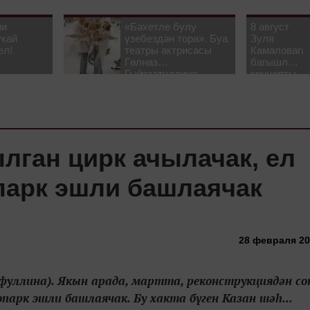
ни
«Бәхетле булу
8 август
укай
үзебездән тора». Буа
Зуля
ел!
театры актрисасы
Камаловага
Гөлназ
багышлау
Гыйззәтуллина-
концерты
Гатауллина белән
узачак
әңгәмә
лган цирк ачылачак, ел
опарк эшли башлаячак
28 февраля 201
ифуллина). Якын арада, мартта, реконструкциядән со
парк эшли башлаячак. Бу хакта бүген Казан шәһ...