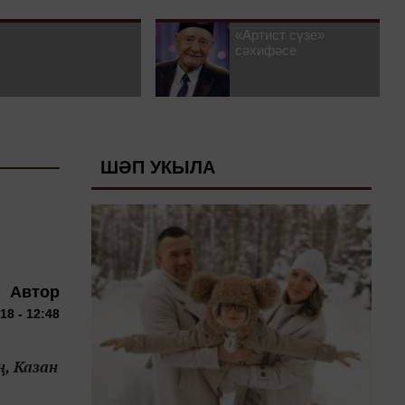
«Артист сүзе»
сәхифәсе
ШӘП УКЫЛА
Автор
8 - 12:48
ң, Казан