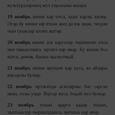
культураларның мул уңышына ишарә.
19 ноябрь
көнне кар очса, кыш карлы килер.
Әгәр бу көнне өф иткән җил дә юк икән, тиздән
чын суыклар килеп җитәр.
20 ноябрь
көнне ала каргалар төркемләп очса
яки тавышланса, иртәгә кар явар. Бу көнне боз
катса, димәк, башка җылытмый.
21 ноябрь
көнне җепшек кар яуса, яз айлары
яңгырлы булыр.
22 ноябрь
иртәсендә агачларны бәс сарган
икән, солы уңар. Яңгыр яуса, бодай мул булыр.
23 ноябрь
томан җиргә кадәр төшеп,
чыпчыклар чыркылдашса, җепшек кар явар.