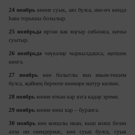
24 ноябрь
көнне суык, аяз булса, ике-өч көндә
һава торышы бозылыр.
25 ноябрьдә
иртән вак яңгыр сибәләсә, кичкә
суытыр.
26 ноябрьдә
чәүкәләр чыркылдашса, җепшек
көнгә.
27 ноябрь
көн болытлы яки явым-төшем
булса, җәйнең беренче көннәре матур килмәс.
28 ноябрь
көнне яткан кар язга кадәр эреми.
29 ноябрь
көнне юеш кар
–
буранга.
30 ноябрь
көн кояшлы икән, кыш кояш белән
әллә ни сөендермәс, көн суык булса, суык