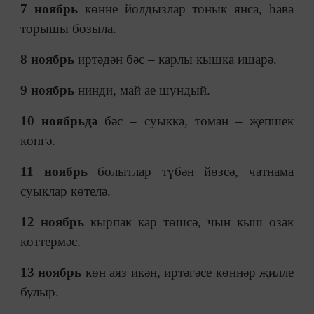
7 ноябрь
көнне йолдызлар тонык янса, һава
торышы бозыла.
8 ноябрь
иртәдән бәс
–
карлы кышка ишарә.
9 ноябрь
нинди, май ае шундый.
10 ноябрьдә
бәс
–
суыкка, томан
–
җепшек
көнгә.
11 ноябрь
болытлар түбән йөзсә, чатнама
суыклар көтелә.
12 ноябрь
кырпак кар төшсә, чын кыш озак
көттермәс.
13 ноябрь
көн аяз икән, иртәгәсе көннәр җилле
булыр.