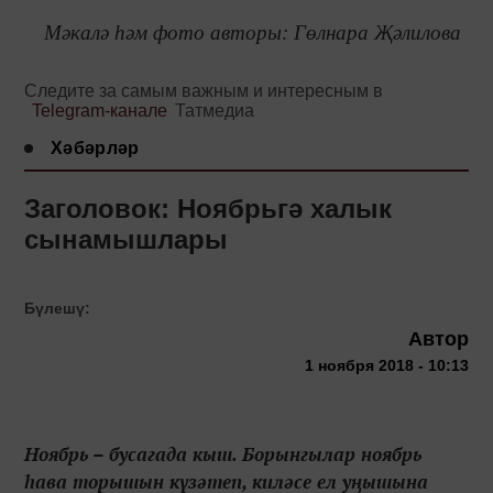
Мәкалә һәм фото авторы:
Гөлнара Җәлилова
Следите за самым важным и интересным в
Telegram-канале
Татмедиа
Хәбәрләр
Заголовок: Ноябрьгә халык
сынамышлары
Бүлешү:
Автор
1 ноября 2018 - 10:13
Ноябрь – бусагада кыш. Борынгылар ноябрь
һава торышын күзәтеп, киләсе ел уңышына