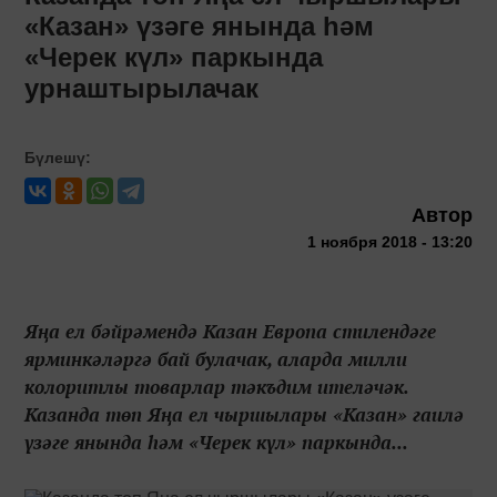
«Казан» үзәге янында һәм
«Черек күл» паркында
урнаштырылачак
Бүлешү:
Автор
1 ноября 2018 - 13:20
Яңа ел бәйрәмендә Казан Европа стилендәге
ярминкәләргә бай булачак, аларда милли
колоритлы товарлар тәкъдим ителәчәк.
Казанда төп Яңа ел чыршылары «Казан» гаилә
үзәге янында һәм «Черек күл» паркында...