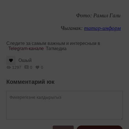
Фото: Рамил Гали
Чыганак:
татар-информ
Следите за самым важным и интересным в
Telegram-канале
Татмедиа
Ошый
1297
0
0
Комментарий юк