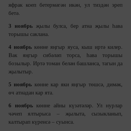
яфрак коеп бетермәгән икән, ул тиздән эреп
бетә.
3 ноябрь
җылы булса, бер атна җылы һава
торышы саклана.
4 ноябрь
көнне яңгыр яуса, кыш иртә килер.
Вак яңгыр сибәләп торса, һава торышы
бозылыр. Иртә томан белән башланса, тагын да
җылытыр.
5 ноябрь
көнне кар яки яңгыр төшсә, димәк,
өч атнадан кар ята.
6 ноябрь
көнне айны күзәтәләр. Ул нурлар
чәчеп ялтырыса
–
җылыта, сызыкланып,
калтырап күренсә
–
суынса.