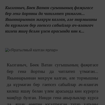
Кызганыч, Бөек Ватан сугышының фаҗигасе
бер генә йортны да читләтеп үтмәгән...
Якыннарыннан мәхрүм калган, әле тормышны
да күрмәгән бер гаепсез сабыйлар ач-ялангач
килеш яшәү белән үлем арасында көн к...
Кызганыч, Бөек Ватан сугышының фаҗигасе
бер генә йортны да читләтеп үтмәгән...
Якыннарыннан мәхрүм калган, әле тормышны
да күрмәгән бер гаепсез сабыйлар ач-ялангач
килеш яшәү белән үлем арасында көн күрергә
мәҗбүр булган. Нинди генә авырлыклар күрсә
дә, яшәү өметен югалтмаган татар хатыны