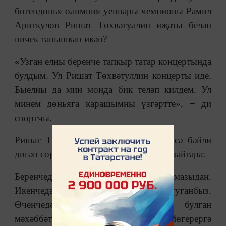
бөтендөнья олимпия уеннары чемпионы Рамил
Ариткулов Ришат Төхвәтуллин иҗаты белән
ничек танышкан икән?
«Узган елны беренче тапкыр татар концертында
булдым. Ул Ришат Төхвәтуллин концерты иде.
Быелны да мин монда бик теләп килдем. Ул
минем дөньяга карашымны үзгәртте», − ди
спортчы.
Ришат Төхвәтуллин белән Сезне нәрсә бәйли
дигән сорауга Рамил болай дип җавап кайтара:
Беренчедән, без икебез дә Туймазыдан.
Икенчедән, без бер вакытта туганбыз.
Өченчедән, икебезне дә спортка булган
мәхәббәт бәйли. Еш кына бергә йөгерергә