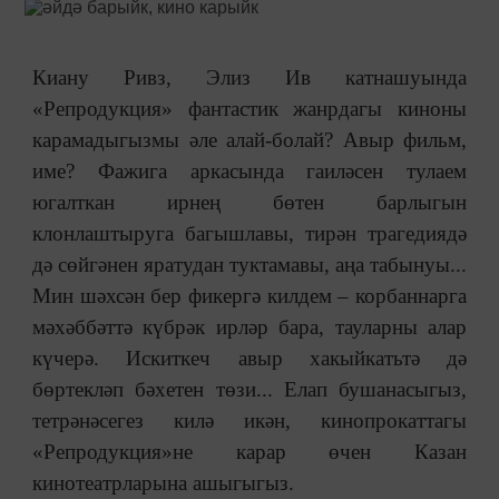
Киану Ривз, Элиз Ив катнашуында
«Репродукция» фантастик жанрдагы киноны
карамадыгызмы әле алай-болай? Авыр фильм,
име? Фажига аркасында гаиләсен тулаем
югалткан ирнең бөтен барлыгын
клонлаштыруга багышлавы, тирән трагедиядә
дә сөйгәнен яратудан туктамавы, аңа табынуы...
Мин шәхсән бер фикергә килдем ‒ корбаннарга
мәхәббәттә күбрәк ирләр бара, тауларны алар
күчерә. Искиткеч авыр хакыйкатьтә дә
бөртекләп бәхетен төзи... Елап бушанасыгыз,
тетрәнәсегез килә икән, кинопрокаттагы
«Репродукция»не карар өчен Казан
кинотеатрларына ашыгыгыз.