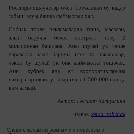
Россиядә яшәүчеләр өчен Собчакның бу кадәр
табыш алуы башка сыймаслык хәл.
Собчак төрле рекламаларда төшә, мәсәлән,
алып баручы белән контракт төзү 2
миллионнан башлана. Аны шулай ук төрле
чараларга алып баручы итеп тә чакыралар,
ләкин бу шулай ук бик кыйммәткә төшәчәк.
Аны күбрәк яңа ел корпоративларына
чакыралар икән, ул алар өчен 1 500 000 нән дә
ким алмый.
Автор: Гөлшат Хәлиуллина
Фото:
xenia_sobchak
Следите за самым важным и интересным в