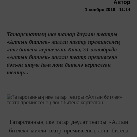
Автор
1 ноября 2018 - 11:14
Татарстанның ике татар дәүләт театры
«Алтын битлек» милли театр премиясенең
лонг битенә кертелгән. Кичә, 31 октябрьдә
«Алтын битлек» милли театр премиясенә
дәгъва итүче һәм лонг битенә кертелгән
театр...
Татарстанның ике татар дәүләт театры «Алтын
битлек» милли театр премиясенең лонг битенә