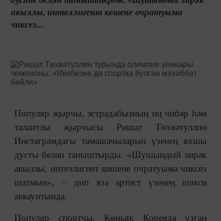
акыллы, интеллигент кешене очратуыма
чиксез...
Популяр җырчы, эстрадабызның иң чибәр һәм
талантлы җырчысы Ришат Төхвәтуллин
Инстаграмдагы тамашачыларын үзенең яхшы
дусты белән таныштырды. «Шушындый зирәк
акыллы, интеллигент кешене очратуыма чиксез
шатмын», − дип яза артист үзенең шәхси
аккаунтында.
Популяр спортчы, Көньяк Кореядә узган