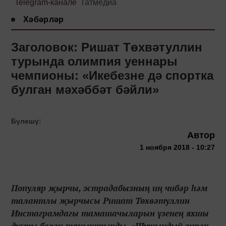
Telegram-канале
Татмедиа
Хәбәрләр
Заголовок: Ришат Төхвәтуллин
турында олимпия уеннары
чемпионы: «Икебезне дә спортка
булган мәхәббәт бәйли»
Бүлешү:
Автор
1 ноября 2018 - 10:27
Популяр җырчы, эстрадабызның иң чибәр һәм
талантлы җырчысы Ришат Төхвәтуллин
Инстаграмдагы тамашачыларын үзенең яхшы
дусты белән таныштырды. «Шушындый зирәк