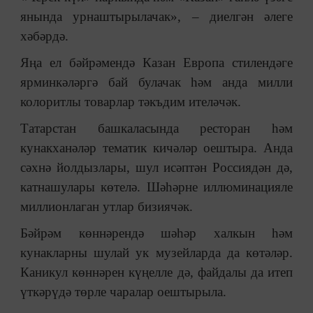
янында урнаштырылачак»,
–
диелгән әлеге
хәбәрдә.
Яңа ел бәйрәмендә Казан Европа стилендәге
ярминкәләргә бай булачак һәм анда милли
колоритлы товарлар тәкъдим ителәчәк.
Татарстан башкаласында ресторан һәм
кунакханәләр тематик кичәләр оештыра. Анда
сәхнә йолдызлары, шул исәптән Россиядән дә,
катнашулары көтелә. Шәһәрне иллюминацияле
миллионлаган утлар бизиячәк.
Бәйрәм көннәрендә шәһәр халкын һәм
кунакларны шулай ук музейларда да көтәләр.
Каникул көннәрен күңелле дә, файдалы да итеп
үткәрүдә төрле чаралар оештырыла.