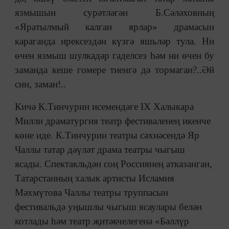
язмышын сурәтләгән Б.Сәләховның
«Яратылмый калган ярлар» драмасын
караганда ирексездән күзгә яшьләр тула. Ни
өчен язмыш шулкадәр гаделсез һәм ни өчен бу
заманда кеше гомере тиенгә дә тормаган?..Әй
син, заман!..
Кичә К.Тинчурин исемендәге IX Халыкара
Милли драматургия театр фестиваленең икенче
көне иде. К.Тинчурин театры сәхнәсендә Яр
Чаллы татар дәүләт драма театры чыгыш
ясады. Спектакльдән соң Россиянең атказанган,
Татарстанның халык артисты Исламия
Мәхмүтова Чаллы театры труппасын
фестивальдә уңышлы чыгыш ясаулары белән
котлады һәм театр җитәкчелегенә «Бәллүр