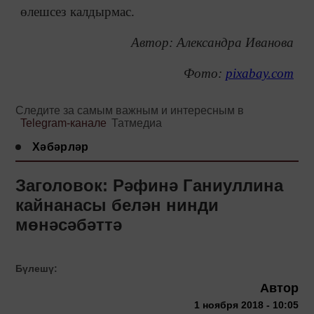
өлешсез калдырмас.
Автор: Александра Иванова
Фото:
pixabay.com
Следите за самым важным и интересным в
Telegram-канале
Татмедиа
Хәбәрләр
Заголовок: Рәфинә Ганиуллина
кайнанасы белән нинди
мөнәсәбәттә
Бүлешү:
Автор
1 ноября 2018 - 10:05