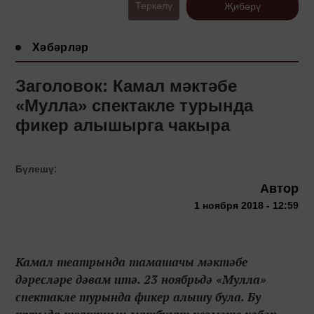
Теркәлү
Җибәрү
Хәбәрләр
Заголовок: Камал мәктәбе
«Мулла» спектакле турында
фикер алышырга чакыра
Бүлешү:
Автор
1 ноября 2018 - 12:59
Камал театрында тамашачы мәктәбе
дәресләре дәвам итә. 23 ноябрьдә «Мулла»
спектакле турында фикер алышу була. Бу