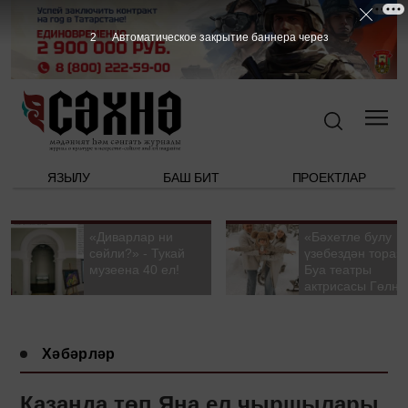
1
Автоматическое закрытие баннера через
ЯЗЫЛУ
БАШ БИТ
ПРОЕКТЛАР
«Диварлар ни
«Бәхетле булу
сөйли?» - Тукай
үзебездән тора».
музеена 40 ел!
Буа театры
актрисасы Гөлна
Гыйззәтуллина-
Гатауллина белә
әңгәмә
Хәбәрләр
Казанда төп Яңа ел чыршылары