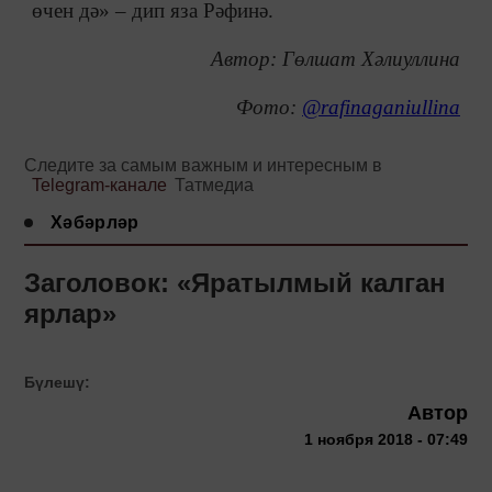
өчен дә» ‒ дип яза Рәфинә.
Автор: Гөлшат Хәлиуллина
Фото:
@rafinaganiullina
Следите за самым важным и интересным в
Telegram-канале
Татмедиа
Хәбәрләр
Заголовок: «Яратылмый калган
ярлар»
Бүлешү:
Автор
1 ноября 2018 - 07:49