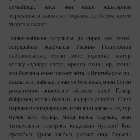
алмыйлар, яисә әни кеше яшьләрнең
тормышына кысылган очракта проблема килеп
туарга мөмкин.
Килен-кайнана татулыгы да сирәк хәл түгел,
эстрадабыз җырчысы Рәфинә Ганиуллина
кайнанасының туган көне уңаеннан матур
котлау сүзләре язган, иренең яхшы ир, яхшы
әти булганы өчен рәхмәт әйтә. «Игътибарлы ир,
яхшы әти, кайгыртучан ул булганың өчен бүген
рәхмәтемне әниебезгә әйтәсем килә! Гомер
бәйрәмең котлы булсын, кадерле әниебез. Сине
hәрвакыт сөендерерлек итеп яши алсак ‒ иң зур
бүләк шул булыр, миңа калса. Саулык, җан
тынычлыгы гомерлек юлдашын булсын! Бик
яратабыз, үрнәк алабыз, рәхмәт сиңа барысы