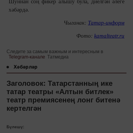
Шуннан соң фикер алышу була, диелгән әлеге
хәбәрдә.
Чыганак:
Татар-информ
Фото:
kamalteatr.ru
Следите за самым важным и интересным в
Telegram-канале
Татмедиа
Хәбәрләр
Заголовок: Татарстанның ике
татар театры «Алтын битлек»
театр премиясенең лонг битенә
кертелгән
Бүлешү: