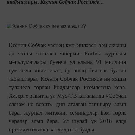
табышлары. Ксения Собчак Россиядә...
Ксения Собчак үзенең күп эшләвен һәм акчаны
да яхшы эшләвен яшерми. Forbes журналы
мәгълүматлары буенча ул елына 91 миллион
сум акча эшли икән, бу аның билгеле булган
табышлары. Ксения Собчак Россиядә иң яхшы
түләнелә торган йолдызлар исемлегенә керә.
Хәзерге вакытта ул Муз-ТВ каналында «Собчак
слезам не верит» дип аталган тапшыру алып
бара, журнал җитәкли, семинарлар һәм төрле
чаралар алып бара. Ул шулай ук 2018 елда
президентлыкка кандидат та булды.