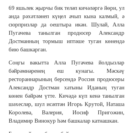
69 яшьлек җырчы бик теләп кичәләргә йөри, ул
анда рәхәтләнеп күңел ачып кына калмый, ә
сюрпризлар да оештыра икән. Шулай, Алла
Пугачева танылган продюсер Александр
Достманның тормыш иптәше туган көнендә
бию башкарган.
Соңгы вакытта Алла Пугачева йолдызлар
бәйрәмнәренең еш кунагы. Мәскәү
рестораннарының берсендә Россия продюсеры
Александр Достман хатыны Иданың туган
көнен бәйрәм үтте. Кичәдә күп кенә танылган
шәхесләр, шул исәптән Игорь Крутой, Наташа
Королева, Валерия, Иосиф Пригожин,
Владимир Винокур һәм башкалар катнашкан.