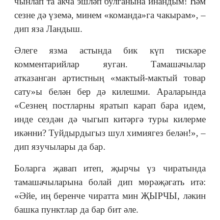
чынлап та акча эшләп булганына инандым! Һәм
сезне дә үземә, минем «команда»га чакырам», –
дип яза Ландыш.
Әлеге язма астында бик күп тискәре
комментарийлар яуган. Тамашачылар
атказанган артистның «мактый-мактый товар
сату»ы белән бер дә килешми. Араларында
«Сезнең постларны яратып карап бара идем,
инде сездән дә чыгып китәргә туры килерме
икәнни? Туйдырдыгыз шул химиягез белән!», –
дип язучылары да бар.
Боларга җавап итеп, җырчы үз чиратында
тамашачыларына болай дип мөрәҗәгать итә:
«Әйе, иң беренче чиратта мин ҖЫРЧЫ, ләкин
башка пунктлар да бар бит әле.