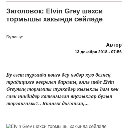
Заголовок: Elvin Grey шәхси
тормышы хакында сөйләде
Бүлешү:
Автор
13 декабря 2018 - 07:56
Бу егет турында көнгә бер хәбәр кую безнең
традициягә әверелеп барамы, әллә инде Elvin
Greyның тормышы шулкадәр кызыклы һәм көн
саен ниндидер көтелмәгән яңалыклар булып
торгангамы?.. Яңалык дигәннән,...