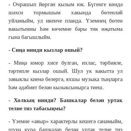
- Очрашып йөргән кызым юк. Бүгенге көндә
шәхси тормышым хакында бөтенләй
уйламыйм, ул икенче планда. Үземнең бөтен
вакытымны һәм көчемне бары тик иҗатыма
гына багышлыйм.
- Сиңа нинди кызлар ошый?
- Миңа юмор хисе булган, ихлас, тәрбияле,
тәртипле кызлар ошый. Шул ук вакытта ул
зәвыклы киенә белергә, яхшы музыка тыңларга
һәм әдәбият белән кызыксынырга тиеш.
- Холкың нинди? Башкалар белән уртак
телне тиз табасыңмы?
- Үземне «авыр» характерлы кешегә санамыйм,
шуңа күрә башкалар белән уртак телне тиз