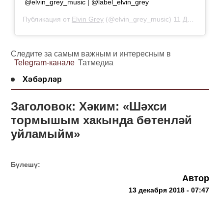
@elvin_grey_music | @label_elvin_grey
Публикация от
Elvin Grey
(@elvin_grey_music)
11 Дек 2018 в 4:30 PST
Следите за самым важным и интересным в
Telegram-канале
Татмедиа
Хәбәрләр
Заголовок: Хәким: «Шәхси
тормышым хакында бөтенләй
уйламыйм»
Бүлешү:
Автор
13 декабря 2018 - 07:47