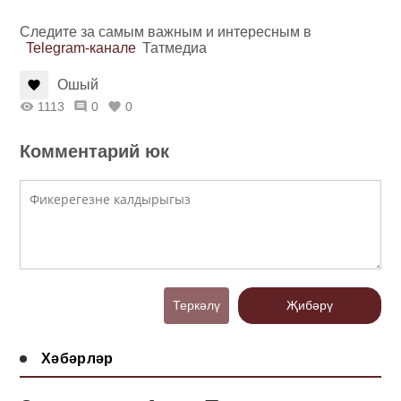
Следите за самым важным и интересным в
Telegram-канале
Татмедиа
Ошый
1113
0
0
Комментарий юк
Теркәлү
Җибәрү
Хәбәрләр