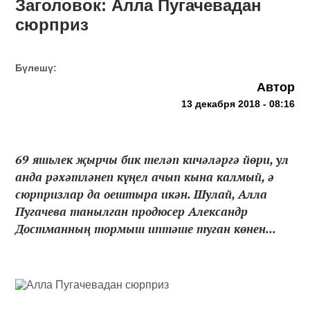
Заголовок: Алла Пугачевадан
сюрприз
Бүлешү:
Автор
13 декабря 2018 - 08:16
69 яшьлек җырчы бик теләп кичәләргә йөри, ул
анда рәхәтләнеп күңел ачып кына калмый, ә
сюрпризлар да оештыра икән. Шулай, Алла
Пугачева танылган продюсер Александр
Достманның тормыш иптәше туган көнен...