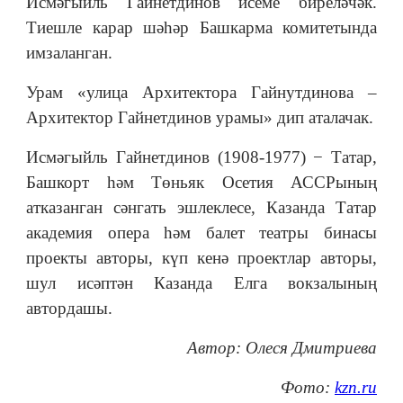
Исмәгыйль Гайнетдинов исеме биреләчәк.
Тиешле карар шәһәр Башкарма комитетында
имзаланган.
Урам «улица Архитектора Гайнутдинова –
Архитектор Гайнетдинов урамы» дип аталачак.
Исмәгыйль Гайнетдинов (1908-1977) − Татар,
Башкорт һәм Төньяк Осетия АССРының
атказанган сәнгать эшлеклесе, Казанда Татар
академия опера һәм балет театры бинасы
проекты авторы, күп кенә проектлар авторы,
шул исәптән Казанда Елга вокзалының
автордашы.
Автор: Олеся Дмитриева
Фото:
kzn.ru