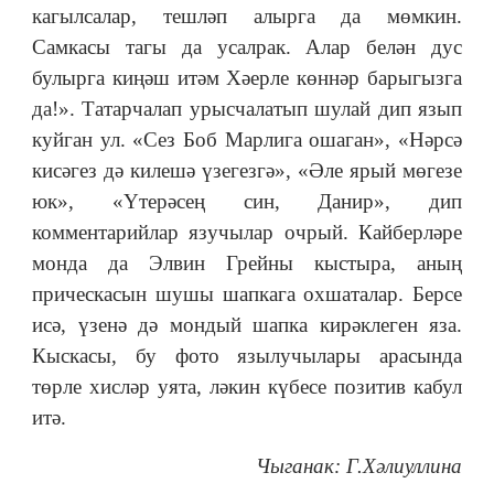
кагылсалар, тешләп алырга да мөмкин.
Самкасы тагы да усалрак. Алар белән дус
булырга киңәш итәм Хәерле көннәр барыгызга
да!». Татарчалап урысчалатып шулай дип язып
куйган ул. «Сез Боб Марлига ошаган», «Нәрсә
кисәгез дә килешә үзегезгә», «Әле ярый мөгезе
юк», «Үтерәсең син, Данир», дип
комментарийлар язучылар очрый. Кайберләре
монда да Элвин Грейны кыстыра, аның
прическасын шушы шапкага охшаталар. Берсе
исә, үзенә дә мондый шапка кирәклеген яза.
Кыскасы, бу фото язылучылары арасында
төрле хисләр уята, ләкин күбесе позитив кабул
итә.
Чыганак: Г.Хәлиуллина