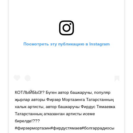
Посмотреть эту публикацию в Instagram
КОТЛЫЙБЫЗ!? Бүген автор башкаручы, популяр
җырлар авторы Фирзәр Мортазинга Татарстанның
халык артисты, автор башкаручы Фирдүс Тямаевка
Татарстанның атказанган артисты исеме
бирелде!???
#фирзәрмортазин#фирдүстямаев#болгаррадиосы