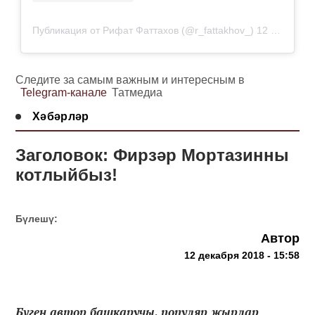
Публикация от Рифат Фаттахов (@r_fattakhov_)
12 Дек 2018 в 7:31 PST
Следите за самым важным и интересным в
Telegram-канале
Татмедиа
Хәбәрләр
Заголовок: Фирзәр Мортазинны
котлыйбыз!
Бүлешү:
Автор
12 декабря 2018 - 15:58
Бүген автор башкаручы, популяр җырлар