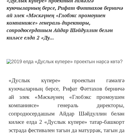
«Дуслык күпере» проектын гамәлгә
куючыларның берсе, Рифат Фәттахов берничә
ай элек «Мәскәүнең «Глобэкс промоушен
компаниясе» генераль директоры,
сопродюсердашым Айдар Шәйдуллин белән
киләсе елда 2 «Ду...
«Дуслык күпере» проектын гамәлгә
куючыларның берсе, Рифат Фәттахов берничә
ай элек «Мәскәүнең «Глобэкс промоушен
компаниясе» генераль директоры,
сопродюсердашым Айдар Шәйдуллин белән
киләсе елда 2 «Дуслык күпере» татар-башкорт
эстрада фестивален тагын да матуррак, тагын да