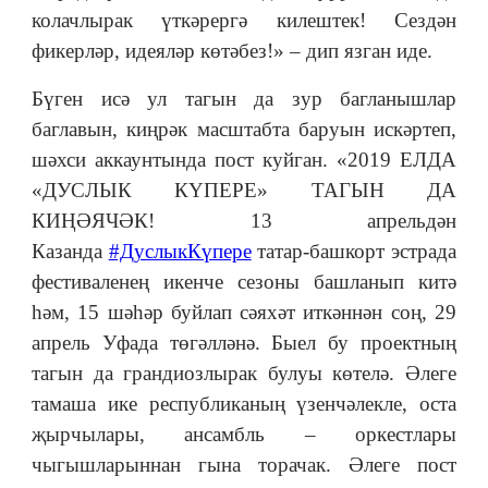
колачлырак үткәрергә килештек! Сездән
фикерләр, идеяләр көтәбез!»
–
дип язган иде.
Бүген исә ул тагын да зур багланышлар
баглавын, киңрәк масштабта баруын искәртеп,
шәхси аккаунтында пост куйган. «2019 ЕЛДА
«ДУСЛЫК КҮПЕРЕ» ТАГЫН ДА
КИҢӘЯЧӘК! 13 апрельдән
Казанда
#ДуслыкКүпере
татар-башкорт эстрада
фестиваленең икенче сезоны башланып китә
һәм, 15 шәһәр буйлап сәяхәт иткәннән соң, 29
апрель Уфада төгәлләнә. Быел бу проектның
тагын да грандиозлырак булуы көтелә. Әлеге
тамаша ике республиканың үзенчәлекле, оста
җырчылары, ансамбль
–
оркестлары
чыгышларыннан гына торачак. Әлеге пост