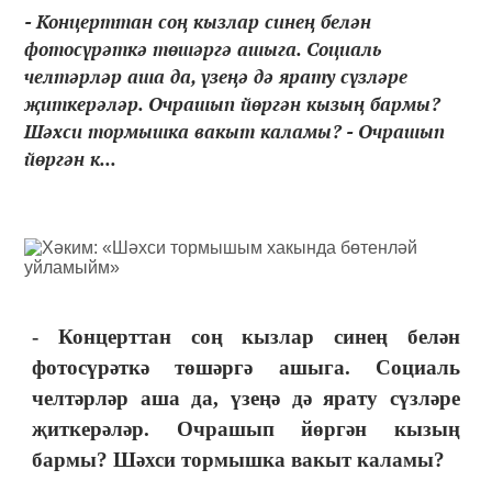
- Концерттан соң кызлар синең белән
фотосүрәткә төшәргә ашыга. Социаль
челтәрләр аша да, үзеңә дә ярату сүзләре
җиткерәләр. Очрашып йөргән кызың бармы?
Шәхси тормышка вакыт каламы? - Очрашып
йөргән к...
- Концерттан соң кызлар синең белән
фотосүрәткә төшәргә ашыга. Социаль
челтәрләр аша да, үзеңә дә ярату сүзләре
җиткерәләр. Очрашып йөргән кызың
бармы? Шәхси тормышка вакыт каламы?