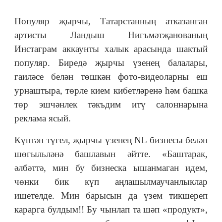
Популяр җырчы, Татарстанның атказанган
артисты Ландыш Нигъмәтҗанованың
Инстаграм аккаунты халык арасында шактый
популяр. Биредә җырчы үзенең балалары,
гаиләсе белән төшкән фото-видеоларны еш
урнаштыра, төрле кием кибетләренә һәм башка
төр эшчәнлек тәкъдим итү салоннарына
реклама ясый.
Күптән түгел, җырчы үзенең NL бизнесы белән
шөгыльләнә башлавын әйтте. «Баштарак,
әлбәттә, мин бу бизнеска ышанмаган идем,
чөнки бик күп аңлашылмаучанлыклар
ишетелде. Мин барысын да үзем тикшереп
карарга булдым!! Бу чынлап та шәп «продукт»,