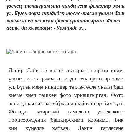
үзенең инстаграмына нинди генә фотолар элми
ул. Бүген менә ниндидер төсле-төсле укалы баш
киеме киеп төшкән фото урнаштырган. Фото
асты да кызыклы: «Урманда х...
Данир Сабиров мөгез чыгарырга ярата инде,
үзенең инстаграмына нинди генә фотолар элми
ул. Бүген менә ниндидер төсле-төсле укалы баш
киеме киеп төшкән фото урнаштырган. Фото
асты да кызыклы: «Урманда хайваннар бик күп.
Фотода: татарский хамелеон узбекского
происхождения башкирскими корнями. Бик
киң күңелле хайван. Ләкин гаиләсенә