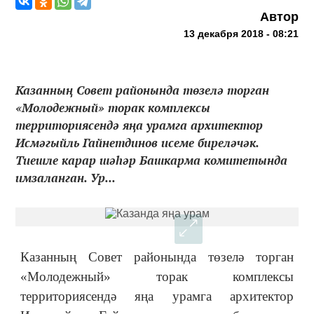
Автор
13 декабря 2018 - 08:21
Казанның Совет районында төзелә торган
«Молодежный» торак комплексы
территориясендә яңа урамга архитектор
Исмәгыйль Гайнетдинов исеме биреләчәк.
Тиешле карар шәһәр Башкарма комитетында
имзаланган. Ур...
Казанның Совет районында төзелә торган
«Молодежный» торак комплексы
территориясендә яңа урамга архитектор