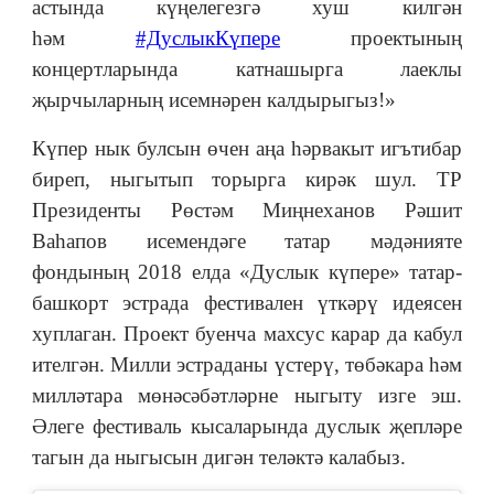
астында күңелегезгә хуш килгән
һәм
#ДуслыкКүпере
проектының
концертларында катнашырга лаеклы
җырчыларның исемнәрен калдырыгыз!»
Күпер нык булсын өчен аңа һәрвакыт игътибар
биреп, ныгытып торырга кирәк шул. ТР
Президенты Рөстәм Миңнеханов Рәшит
Ваһапов исемендәге татар мәдәнияте
фондының 2018 елда «Дуслык күпере» татар-
башкорт эстрада фестивален үткәрү идеясен
хуплаган. Проект буенча махсус карар да кабул
ителгән. Милли эстраданы үстерү, төбәкара һәм
милләтара мөнәсәбәтләрне ныгыту изге эш.
Әлеге фестиваль кысаларында дуслык җепләре
тагын да ныгысын дигән теләктә калабыз.