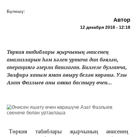
Бүлешү:
Автор
12 декабря 2018 - 12:18
Төркия табиблары җырчының әнисенең
анализларын һәм хәлен уртача дип бәяләп,
операциягә әзерли башлаган. Билгеле булганча,
Зөлфирә ханым яман авыру белән көрәшә. Улы
Азат Фазлыев аны аякка бастыру өчен...
Төркия табиблары җырчының әнисенең