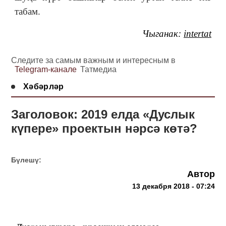
табам.
Чыган
ак:
intertat
Следите за самым важным и интересным в
Telegram-канале
Татмедиа
Хәбәрләр
Заголовок: 2019 елда «Дуслык
күпере» проектын нәрсә көтә?
Бүлешү:
Автор
13 декабря 2018 - 07:24