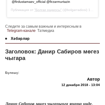
@firdustamaev_official @firzarmurtazin
Публикация от
"Болгар радиосы"
(@bolgarradiosi)
12 Дек 2018 в 4:55 PST
Следите за самым важным и интересным в
Telegram-канале
Татмедиа
Хәбәрләр
Заголовок: Данир Сабиров мөгез
чыгара
Бүлешү:
Автор
12 декабря 2018 - 13:04
Данир Сабиров мөгез чыгарырга ярата инде,