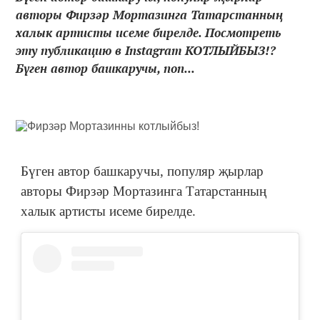
авторы Фирзәр Мортазинга Татарстанның
халык артисты исеме бирелде. Посмотреть
эту публикацию в Instagram КОТЛЫЙБЫЗ!?
Бүген автор башкаручы, поп...
Бүген автор башкаручы, популяр җырлар
авторы Фирзәр Мортазинга Татарстанның
халык артисты исеме бирелде.