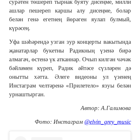
сурәтен төшереп тырнак буяту дисеңме, милли
ашлар пешереп каршы алу дисеңме, болар
белән генә егетнең йөрәген яулап булмый,
күрәсең.
Уфа шәһәрендә узган зур концерты вакытында
җанатарлар букетны Радикның үзенә бирә
алмагач, өстенә үк атканнар. Очып килгән чәчәк
бәйләмен күреп, Радик әйтәсе сүзләрен дә
онытты хәтта. Әлеге видеоны ул үзенең
Инстаграм челтәренә «Прилетело» язуы белән
урнаштырган.
Автор: А.Галимова
Фото: Инстаграм
@elvin_grey_music