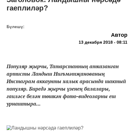
гаеплиләр?
Бүлешү:
Автор
13 декабря 2018 - 08:11
Популяр җырчы, Татарстанның атказанган
артисты Ландыш Нигъмәтҗанованың
Инстаграм аккаунты халык арасында шактый
популяр. Биредә җырчы үзенең балалары,
гаиләсе белән төшкән фото-видеоларны еш
урнаштыра...