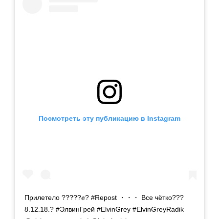
Посмотреть эту публикацию в Instagram
Прилетело ?????✊? #Repost ・・・ Все чётко???
8.12.18.? #ЭлвинГрей #ElvinGrey #ElvinGreyRadik