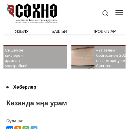
ЯЗЫЛУ
БАШ БИТ
ПРОЕКТЛАР
Сишәмбе
«Үз телем»
кичләрен
бәйгесенең 2026
җырлап
нчы ел җиңүчелә
уздырабыз!
билгеле!
Хәбәрләр
Казанда яңа урам
Бүлешү: