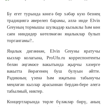
Бу егет турында көнгә бер хәбәр кую безнең
традициягә әверелеп барамы, әллә инде Elvin
Greyның тормышы шулкадәр кызыклы һәм көн
саен ниндидер көтелмәгән яңалыклар булып
торгангамы?..
Яңалык дигәннән, Elvin Greyны яратучы
кызлар колагына, ProUfu.ru корреспонтенты
белән әңгәмәсе вакытында җырчы хәзерге
вакытта йөрәгенең буш булуын әйтте.
Радикның үзенә һәм иҗатына табынучы
меңләгән кызлар арасыннан бердән-бере әлегә
табылмый, никтер.
Концертларында төрле бүләкләр бирү, аның