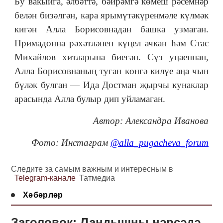
Бу вакыйга, әлбәттә, бәйрәмгә көмеш рәсемнәр
белән бизәлгән, кара ярымүтәкүренмәле күлмәк
кигән Алла Борисовнадан башка узмаган.
Примадонна рәхәтләнеп күңел ачкан һәм Стас
Михайлов хитларына биегән. Сүз уңаеннан,
Алла Борисовнаның туган көнгә килүе аңа чын
бүләк булган — Ида Достман җырчы кунаклар
арасында Алла булыр дип уйламаган.
Автор: Александра Иванова
Фото:
Инстаграм
@alla_pugacheva_forum
Следите за самым важным и интересным в
Telegram-канале
Татмедиа
Хәбәрләр
Заголовок: Ландышны нәрсәдә