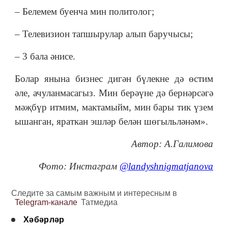
– Белемем буенча мин политолог;
– Телевизион тапшырулар алып баручысы;
– 3 бала әнисе.
Болар янына бизнес дигән бүлекне дә өстим
әле, ачуланмасагыз. Мин берәүне дә бернәрсәгә
мәҗбүр итмим, мактамыйм, мин бары тик үзем
ышанган, яраткан эшләр белән шөгыльләнәм».
Автор: А.Галимова
Фото: Инстаграм
@landyshnigmatjanova
Следите за самым важным и интересным в
Telegram-канале
Татмедиа
Хәбәрләр