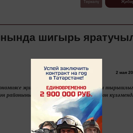
Теркәлү
Җибә
йонында шигырь яратучы
2 мая 20
тономиясе җитәкчесе Альберт Алтынгузин тырышлыг
ән районының Шыкча авыл клубында район күләменд