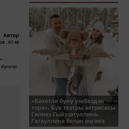
Автор
18 - 07:46
р-
 буенча
«Бәхетле булу үзебездән
тора». Буа театры актрисасы
Гөлназ Гыйззәтуллина-
Гатауллина белән әңгәмә