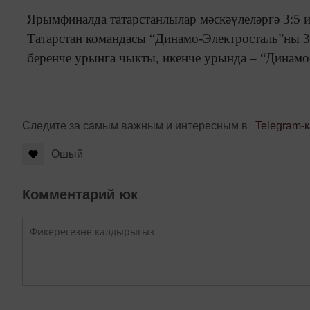
Ярымфиналда татарстанлылар мәскәүлеләргә 3:5 и
Татарстан командасы “Динамо-Электросталь”ны 3
беренче урынга чыкты, икенче урында – “Дина
Следите за самым важным и интересным в
Telegram-
Ошый
Комментарий юк