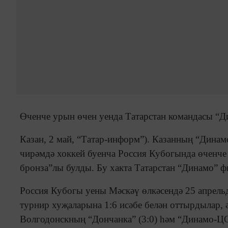
Өченче урын өчен уенда Татарстан командасы “Д
Казан, 2 май, “Татар-информ”). Казанның “Дина
чирәмдә хоккей буенча Россия Кубогында өченче
бронза”лы булды. Бу хакта Татарстан “Динамо” фи
Россия Кубогы уены Мәскәү өлкәсендә 25 апрельд
турнир хуҗаларына 1:6 исәбе белән оттырдылар, 
Волгодонскның “Дончанка” (3:0) һәм “Динамо-Ц