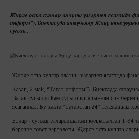
Җирле оста куллар аларны үзгәртеп ясаганда фан
информ”). Биектауда яшәүчеләр Җиңү көне уңае
сугыш...
Җирле оста куллар аларны үзгәртеп ясаганда фане
Казан, 2 май, “Татар-информ”). Биектауда яшәүч
Ватан сугышы һәм сугыш елларыннан соң беренче
ясаганнар. Бу хакта "Татарстан 24" телеканалы хәб
Болар - сугыш елларында киң кулланылган Т-34 т
беренче совет вертолеты. Җирле оста куллар алар