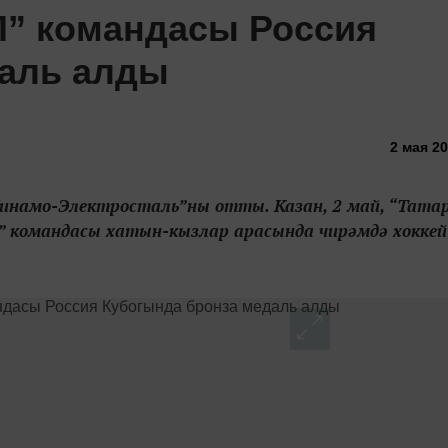
П” командасы Россия
даль алды
2 мая 20
Динамо-Электросталь”ны отты. Казан, 2 май, “Тата
 командасы хатын-кызлар арасында чирәмдә хоккей