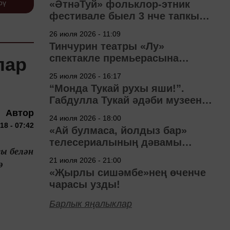
«ӘтнәТуй» фольклор-этник
рү
фестивале быел 3 нче тапкыр
узачак
26 июля 2026 - 11:09
Тинчурин театры «Лу»
спектакле премьерасына
лар
әзерләнә
25 июля 2026 - 16:17
“Монда Тукай рухы яши!”.
Габдулла Тукай әдәби музеена
40 ел
Автор
24 июля 2026 - 18:00
18 - 07:42
«Ай булмаса, йолдыз бар»
телесериалының дәвамы
ы белән
төшерелә!
21 июля 2026 - 21:00
ә
«Җырлы сишәмбе»нең өченче
чарасы узды!
Барлык яңалыклар