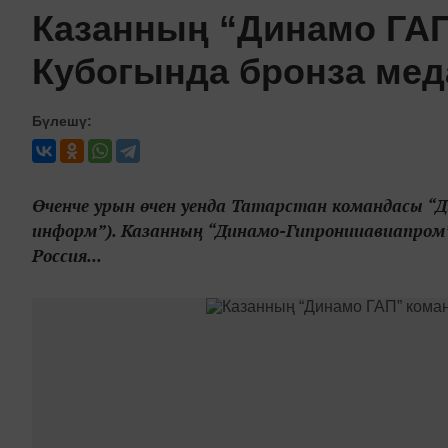
Казанның “Динамо ГА
Кубогында бронза ме
Бүлешү:
Өченче урын өчен уенда Татарстан командасы “
информ”). Казанның “Динамо-Гипронииавиапром”
Россия...