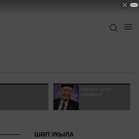
«Артист сүзе»
сәхифәсе
ШӘП УКЫЛА