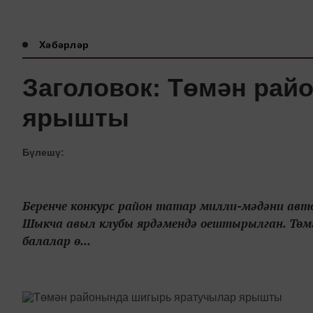
Хәбәрләр
Заголовок: Төмән ра
ярышты
Бүлешү:
Беренче конкурс район татар милли-мәдәни ав
Шыкча авыл клубы ярдәмендә оештырылган. Төм
балалар ө...