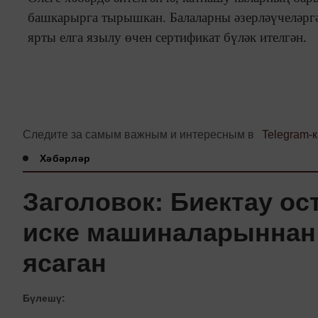
башкарырга тырышкан. Балаларны әзерләүчеләргә
.
ярты елга язылу өчен сертификат бүләк ителгән
Следите за самым важным и интересным в
Telegram-
Хәбәрләр
Заголовок: Биектау о
иске машиналарыннан т
ясаган
Бүлешү: