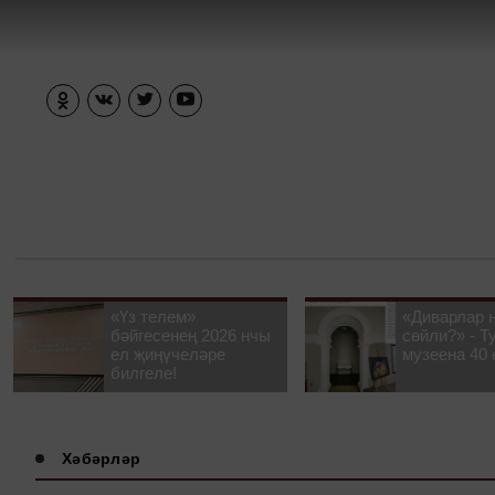
«Үз телем»
«Диварлар 
бәйгесенең 2026 нчы
сөйли?» - Т
ел җиңүчеләре
музеена 40 
билгеле!
Хәбәрләр