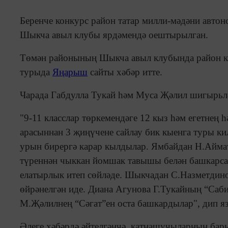
Беренче конкурс район татар милли-мәдәни авт
Шыкча авыл клубы ярдәмендә оештырылган.
Төмән районының Шыкча авыл клубында район кү
турыда
Яңарыш
сайты хәбәр итте.
Чарада Габдулла Тукай һәм Муса Җәлил шигырьл
"9-11 класслар төркемендәге 12 кыз һәм егетнең 
арасыннан 3 җиңүчене сайлау бик кыенга туры ки
урын бирергә карар кылдылар. Ямбайдан Н.Айма
түреннән чыккан йомшак тавышы белән башкарса,
елатырлык итеп сөйләде. Шыкчадан С.Назметди
өйрәнелгән иде. Диана Агунова Г.Тукайның “Са
М.Җәлилнең “Сәгат”ен оста башкардылар", дип яз
Әлеге хәбәрдә әйтелгәнчә, катнашучыларның бары