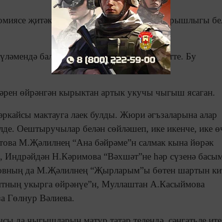
ономиясе җитәкчесе Альберт Алтынгузин тырышлыгы бе
ләмендә балалар өчен шигырь бәйрәме үтте. Бу
әрен өйрәнгән кырыктан артык укучы чыгыш ясаган.
һәркайсы мактауга лаек булды. Жюри әгъзаларына алар
лде. Оештыручылар белән сөйләшеп, ике икенче, ике ө
това М.Җәлилнең “Ана бәйрәме”н салмак кына йөрәк
 Индрәйдән Н.Кәримова “Вәхшәт”не һәр сүзенә басым
новның да М.Җәлилнең “Җырларым”ы бөтен шартын ки
битның укырга өйрәнүе”н, Муллаштан А.Касыймова
а Гөлнур Вәлиева.
сы да чыгышларын матур татар телендә, сәнгатьле ит