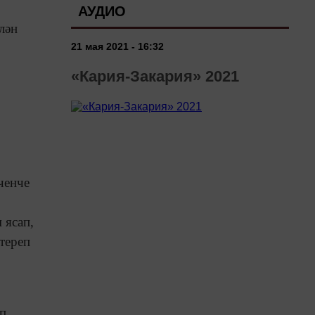
АУДИО
лән
21 мая 2021 - 16:32
«Кария-Закария» 2021
ченче
 ясап,
тереп
еп