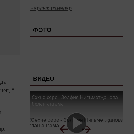
Барлык язмалар
ФОТО
ВИДЕО
нда
ңеп, “
Сәхнә сере - Зөлфия Нигъмәтҗанова
.
белән әңгәмә
ы
әр.