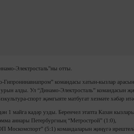
инамо-Электросталь”ны отты.
мо-Гипронииавиапром” командасы хатын-кызлар арасы
 урын алды. Ул “Динамо-Электросталь” командасын җи
зкультура-спорт җәмгыяте матбугат хезмәте хәбәр итә
ән 1 майга кадәр узды. Беренчел этапта Казан кызлар
әмма аннары Петербургның “Метрострой” (1:0),
ОП Москомспорт” (5:1) командаларын җиңүгә ирештел