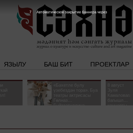
6
Автоматическое закрытие баннера через
ЯЗЫЛУ
БАШ БИТ
ПРОЕКТЛАР
ни
«Бәхетле булу
8 август
укай
үзебездән тора». Буа
Зуля
ел!
театры актрисасы
Камаловага
Гөлназ
багышлау
Гыйззәтуллина-
концерты
Гатауллина белән
узачак
әңгәмә