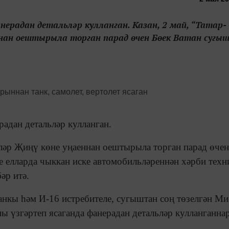
ерадан детальләр кулланган. Казан, 2 май, “Татар-
ннан оештырыла торган парад өчен Бөек Ватан сугы
радан детальләр кулланган.
еләр Җиңү көне уңаеннан оештырыла торган парад өчен
 елларда чыккан иске автомобильләреннән хәрби техн
әр итә.
анкы һәм И-16 истребителе, сугыштан соң төзелгән Ми
ны үзгәртеп ясаганда фанерадан детальләр кулланганнар