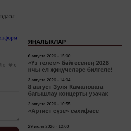
андасы
-информ
ЯҢАЛЫКЛАР
6 августа 2026 - 15:00
«Үз телем» бәйгесенең 2026
0
0
нчы ел җиңүчеләре билгеле!
3 августа 2026 - 14:04
8 август Зуля Камаловага
багышлау концерты узачак
2 августа 2026 - 10:55
«Артист сүзе» сәхифәсе
29 июля 2026 - 12:00