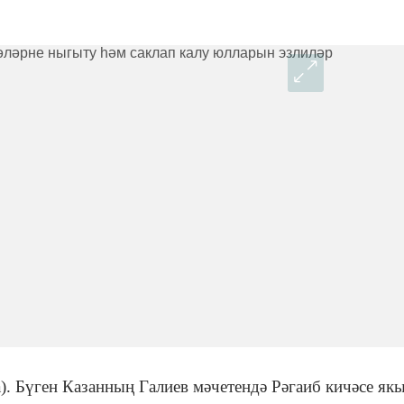
а). Бүген Казанның Галиев мәчетендә Рәгаиб кичәсе я