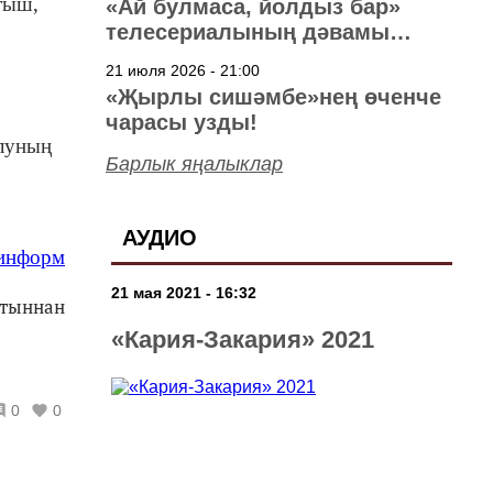
тыш,
«Ай булмаса, йолдыз бар»
телесериалының дәвамы
төшерелә!
21 июля 2026 - 21:00
«Җырлы сишәмбе»нең өченче
чарасы узды!
алуның
Барлык яңалыклар
АУДИО
-информ
21 мая 2021 - 16:32
йтыннан
«Кария-Закария» 2021
0
0