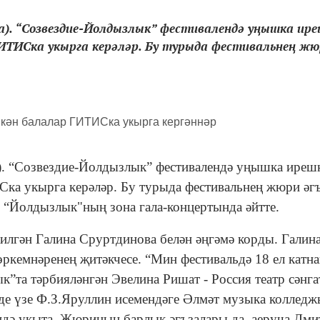
а). “Созвездие-Йолдызлык” фестивалендә уңышка ир
ИТИСка укырга керәләр. Бу турыда фестивальнең ж
а). “Созвездие-Йолдызлык” фестивалендә уңышка иреш
ИСка укырга керәләр. Бу турыда фестивальнең жюри әг
 “Йолдызлык"ның зона гала-концертында әйтте.
лгән Галина Сруртдинова белән әңгәмә корды. Галина 
өркемнәренең җитәкчесе. “Мин фестивальдә 18 ел катн
”та тәрбияләнгән Эвелина Ришат - Россия театр сәнга
де үзе Ф.З.Яруллин исемендәге Әлмәт музыка коллед
ндә укыта. Жюриның барлык әгъзалары да, аеруча Дми