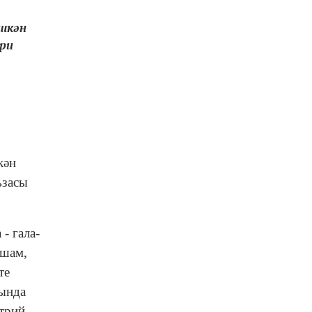
ешкән
юри
кән
ъзасы
- гала-
ашам,
те
жында
трий