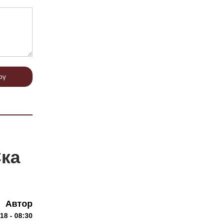
рү
ка
Автор
18 - 08:30