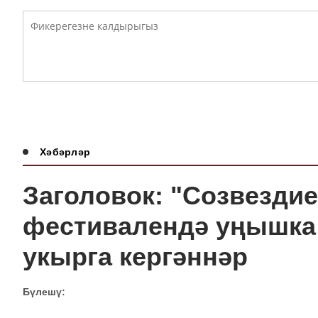
Хәбәрләр
Заголовок: "Созвезди
фестивалендә уңышка
укырга кергәннәр
Бүлешү: