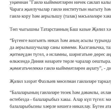
уңаеннан "Гаилә кыйммәтләрен ничек саклап кал
Чарага җыелучылар гаилә институтын ныгыту һәм 
гаилә кору һәм аерылышу (талак) мәсьәләләре ха
Төп чыгышны Татарстанның Баш казые Җәлил хәз
“Бүгенге вазгыять никах һәм аның асылы турында
да аерылышучылар саны кимеми. Кызганычка, тала
җитмәүдән түгел, ә исламны, шәригатьне дөрес а
өлкәсендә Диния нәзарәте төрле чаралар оештыра.
җәмәгатьчелеккә гаилә кыйммәтләрен аңлату”, - ди
Җәлил хәзрәт Фазлыев мөселман гаиләләре таркал
“Балаларының гаиләләре төзек һәм дәвамлы, әхлак
өстебездә - балаларыбыз хакы. Алар күп түгел: мә
балаларыбызны хәерле кешегә никахлау. Бүген ата