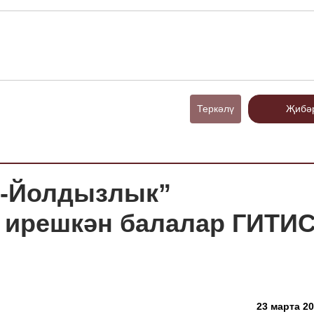
Теркәлү
Җибә
е-Йолдызлык”
 ирешкән балалар ГИТИС
23 марта 20