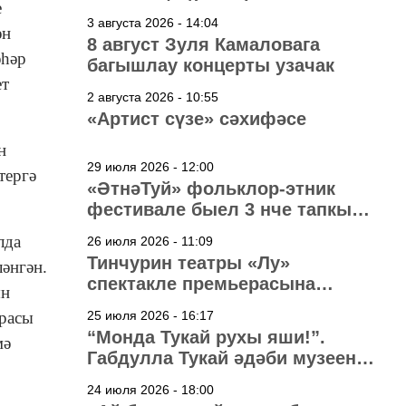
е
3 августа 2026 - 14:04
ән
8 август Зуля Камаловага
әһәр
багышлау концерты узачак
ет
2 августа 2026 - 10:55
«Артист сүзе» сәхифәсе
н
29 июля 2026 - 12:00
тергә
«ӘтнәТуй» фольклор-этник
фестивале быел 3 нче тапкыр
узачак
лда
26 июля 2026 - 11:09
Тинчурин театры «Лу»
әнгән.
спектакле премьерасына
ын
әзерләнә
расы
25 июля 2026 - 16:17
“Монда Тукай рухы яши!”.
мә
Габдулла Тукай әдәби музеена
40 ел
24 июля 2026 - 18:00