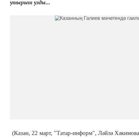
утырыш узды...
(Казан, 22 март, "Татар-информ", Ләйлә Хәкимов