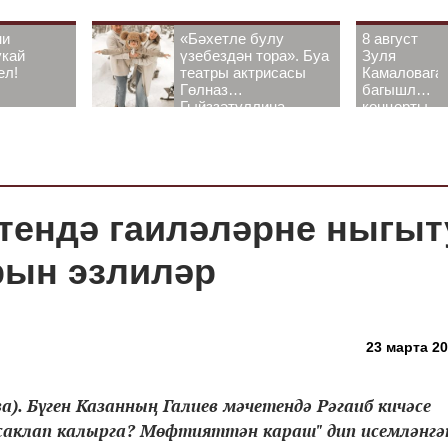
ни
«Бәхетле булу
8 август
укай
үзебездән тора». Буа
Зуля
ел!
театры актрисасы
Камаловага
Гөлназ
багышлау
Гыйззәтуллина-
концерты
Гатауллина белән
узачак
әңгәмә
тендә гаиләләрне ныгыт
рын эзлиләр
23 марта 20
а). Бүген Казанның Галиев мәчетендә Рәгаиб кичәсе
 саклап калырга? Мөфтияттән караш" дип исемләнгә