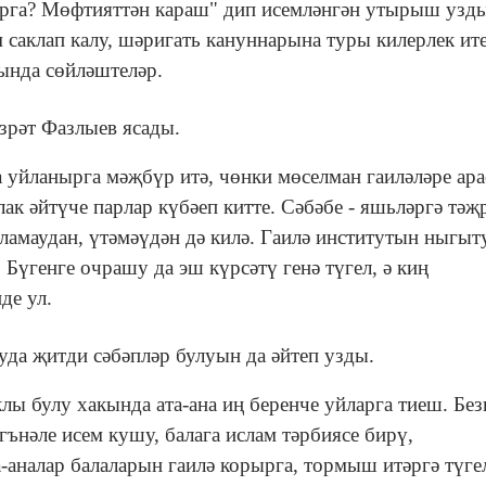
ырга? Мөфтияттән караш" дип исемләнгән утырыш узды
саклап калу, шәригать кануннарына туры килерлек ит
кында сөйләштеләр.
рәт Фазлыев ясады.
 уйланырга мәҗбүр итә, чөнки мөселман гаиләләре ар
к әйтүче парлар күбәеп китте. Сәбәбе - яшьләргә тәҗ
ңламаудан, үтәмәүдән дә килә. Гаилә институтын ныгыт
 Бүгенге очрашу да эш күрсәтү генә түгел, ә киң
де ул.
уда җитди сәбәпләр булуын да әйтеп узды.
лы булу хакында ата-ана иң беренче уйларга тиеш. Без
гънәле исем кушу, балага ислам тәрбиясе бирү,
-аналар балаларын гаилә корырга, тормыш итәргә түгел