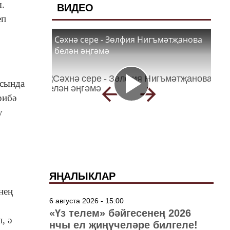
.
ВИДЕО
еп
Сәхнә сере - Зөлфия Нигъмәтҗанова
белән әңгәмә
асында
рибә
у
ЯҢАЛЫКЛАР
нең
6 августа 2026 - 15:00
«Үз телем» бәйгесенең 2026
, ә
нчы ел җиңүчеләре билгеле!