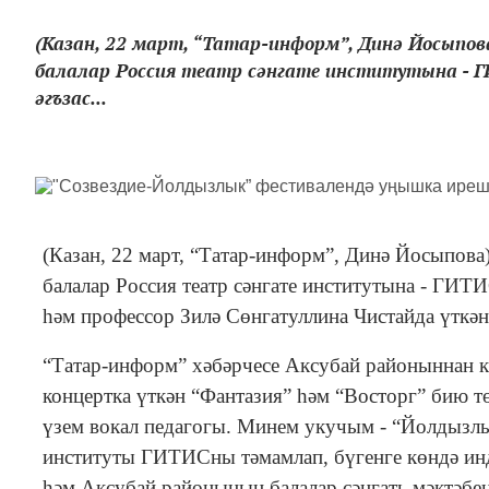
(Казан, 22 март, “Татар-информ”, Динә Йосыпов
балалар Россия театр сәнгате институтына - Г
әгъзас...
(Казан, 22 март, “Татар-информ”, Динә Йосыпов
балалар Россия театр сәнгате институтына - ГИТ
һәм профессор Зилә Сөнгатуллина Чистайда үткән
“Татар-информ” хәбәрчесе Аксубай районыннан ки
концертка үткән “Фантазия” һәм “Восторг” бию т
үзем вокал педагогы. Минем укучым - “Йолдызлык
институты ГИТИСны тәмамлап, бүгенге көндә ин
һәм Аксубай районының балалар сәнгать мәктәбе