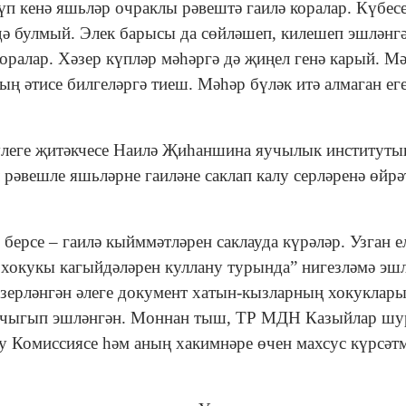
үп кенә яшьләр очраклы рәвештә гаилә коралар. Күбес
 дә булмый. Элек барысы да сөйләшеп, килешеп эшләнг
коралар. Хәзер күпләр мәһәргә дә җиңел генә карый. М
ң әтисе билгеләргә тиеш. Мәһәр бүләк итә алмаган ег
үлеге җитәкчесе Наилә Җиһаншина яучылык институты
 рәвешле яшьләрне гаиләне саклап калу серләренә өйрә
ерсе – гаилә кыйммәтләрен саклауда күрәләр. Узган е
хокукы кагыйдәләрен куллану турында” нигезләмә эшл
әзерләнгән әлеге документ хатын-кызларның хокуклар
ан чыгып эшләнгән. Моннан тыш, ТР МДН Казыйлар шу
у Комиссиясе һәм аның хакимнәре өчен махсус күрсәт