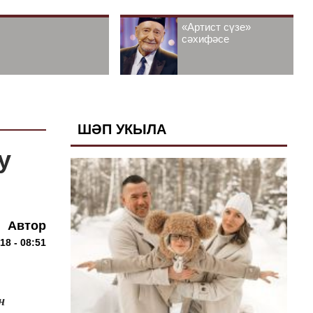
«Артист сүзе»
сәхифәсе
ШӘП УКЫЛА
у
Автор
18 - 08:51
н