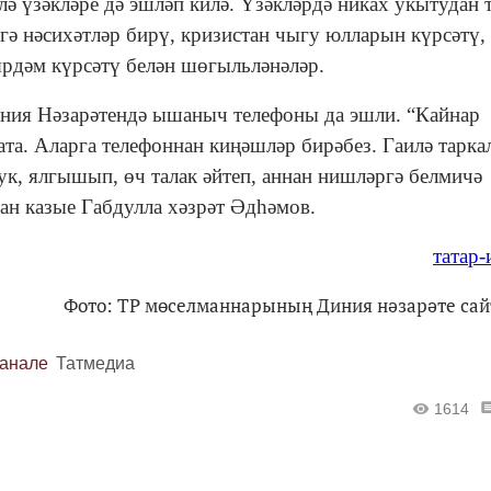
ә үзәкләре дә эшләп килә. Үзәкләрдә никах укытудан 
гә нәсихәтләр бирү, кризистан чыгу юлларын күрсәтү,
 ярдәм күрсәтү белән шөгыльләнәләр.
Диния Нәзарәтендә ышаныч телефоны да эшли. “Кайнар
та. Аларга телефоннан киңәшләр бирәбез. Гаилә тарк
ук, ялгышып, өч талак әйтеп, аннан нишләргә белмичә
зан казые Габдулла хәзрәт Әдһәмов.
татар
Фото: ТР мөселманнарының Диния нәзарәте са
канале
Татмедиа
1614