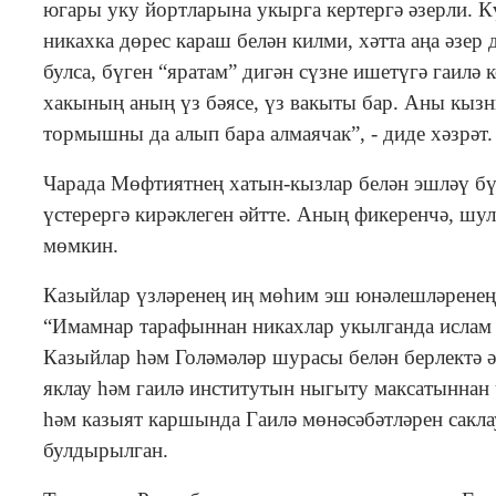
югары уку йортларына укырга кертергә әзерли. К
никахка дөрес караш белән килми, хәтта аңа әзер
булса, бүген “яратам” дигән сүзне ишетүгә гаилә 
хакының аның үз бәясе, үз вакыты бар. Аны кызны
тормышны да алып бара алмаячак”, - диде хәзрәт.
Чарада Мөфтиятнең хатын-кызлар белән эшләү б
үстерергә кирәклеген әйтте. Аның фикеренчә, шул
мөмкин.
Казыйлар үзләренең иң мөһим эш юнәлешләренең б
“Имамнар тарафыннан никахлар укылганда ислам 
Казыйлар һәм Голәмәләр шурасы белән берлектә 
яклау һәм гаилә институтын ныгыту максатынн
һәм казыят каршында Гаилә мөнәсәбәтләрен сакла
булдырылган.