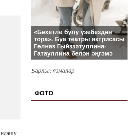
«Бәхетле булу үзебездән
тора». Буа театры актрисасы
Гөлназ Гыйззәтуллина-
Гатауллина белән әңгәмә
Барлык язмалар
ФОТО
кынлашу