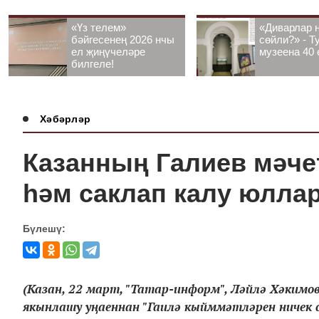
«Үз телем»
«Диварлар 
бәйгесенең 2026 нчы
сөйли?» - Т
ел җиңүчеләре
музеена 40 
билгеле!
Хәбәрләр
Казанның Галиев мәче
һәм саклап калу юлла
Бүлешү:
(Казан, 22 март, "Татар-информ", Ләйлә Хәкимов
якынлашу уңаеннан "Гаилә кыйммәтләрен ничек