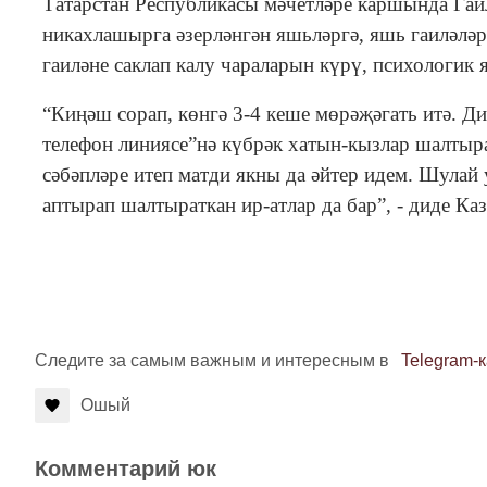
Татарстан Республикасы мәчетләре каршында Гаил
никахлашырга әзерләнгән яшьләргә, яшь гаиләләр
гаиләне саклап калу чараларын күрү, психологик
“Киңәш сорап, көнгә 3-4 кеше мөрәҗәгать итә. 
телефон линиясе”нә күбрәк хатын-кызлар шалтыра
сәбәпләре итеп матди якны да әйтер идем. Шулай 
аптырап шалтыраткан ир-атлар да бар”, - диде Ка
Следите за самым важным и интересным в
Telegram-
Ошый
Комментарий юк