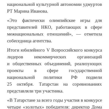
национальной культурной автономии удмуртов
РТ Марина Иванова.
«Это фактически олимпийские игры для
представителей НКО, работающих в сфере
межнациональных отношений», — отметила
собеседница агентства.
Итоги юбилейного V Всероссийского конкурса
лидеров некоммерческих организаций
и общественных объединений, реализующих
проекты в сфере государственной
национальной политики РФ подвели
25 октября. Татарстан на соревнованиях
представляли три участника.
«В Татарстане за всего годы участия в конкурсе
четыре «золотых
»
победителя: директор Дома