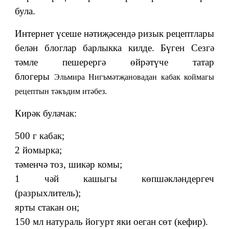
була.
Интернет үсеше нәтиҗәсендә ризык рецептлары
белән блоглар барлыкка килде. Бүген Сезгә
тәмле пешерергә өйрәтүче татар
блогеры
Эльмира Нигъмәтҗановадан кабак коймагы
рецептын тәкъдим итәбез.
Кирәк булачак:
500 г кабак;
2 йомырка;
тәменчә тоз, шикәр комы;
1 чәй кашыгы көпшәкләндергеч
(разрыхлитель);
ярты стакан он;
150 мл натураль йогурт яки оеган сөт (кефир).