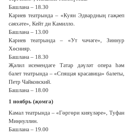
Башлана – 18.30
Кариев театрында – «Куян Эдвардның гаҗәеп
сәяхәте», Кейт ди Камилло.
Башлана – 13.00
Кариев театрында – «Ут чәчәге», Зиннур
Хөснияр.
Башлана – 18.30
Җәлил исемендәге Татар дәүләт опера һәм
балет театрында – «Спящая красавица» балеты,
Петр Чайковский.
Башлана – 18.00
1 ноябрь (җомга)
Камал театрында – «Гөргөри кияүләре», Туфан
Миңнуллин.
Башлана – 19.00