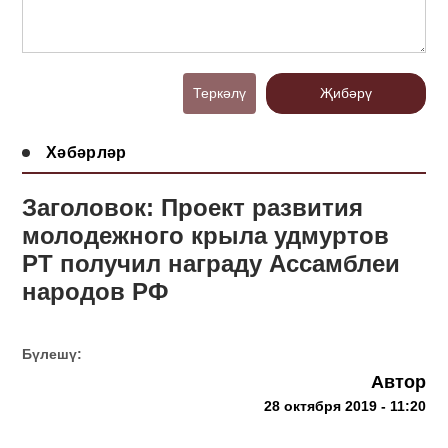
Теркәлү
Җибәрү
Хәбәрләр
Заголовок: Проект развития
молодежного крыла удмуртов
РТ получил награду Ассамблеи
народов РФ
Бүлешү:
Автор
28 октября 2019 - 11:20