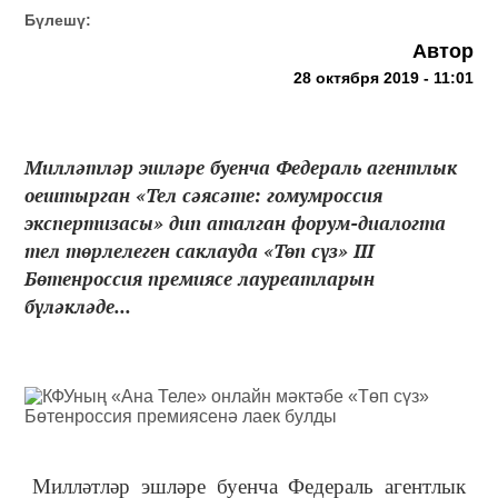
Бүлешү:
Автор
28 октября 2019 - 11:01
Милләтләр эшләре буенча Федераль агентлык
оештырган «Тел сәясәте: гомумроссия
экспертизасы» дип аталган форум-диалогта
тел төрлелеген саклауда «Төп сүз» III
Бөтенроссия премиясе лауреатларын
бүләкләде...
Милләтләр эшләре буенча Федераль агентлык