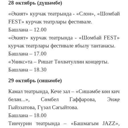
28 октябрь (дүшәмбе)
«Әкият» курчак театрында - «Слон», «Шомбай
FEST» курчак театрлары фестивале.
Башлана – 12.00
«Әкият» курчак театрында - «Шомбай FEST»
курчак театрлары фестивале ябылу тантанасы.
Башлана – 17.00
«Уникс»та – Ришат Төхвәтуллин концерты.
Башлана – 18.30
29 октябрь (сишәмбе)
Камал театрында, Кече зал – «Сишәмбе көн кич
белән...», Сөмбел Гаффарова, Энҗе
Гыйззатова, Гүзәл Сәгыйтова.
Башлана – 18.00
Тинчурин театрында – «Башмагым JAZZ»,