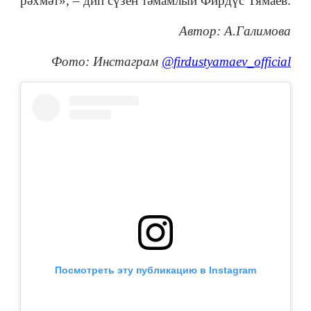
рәхмәт», – дип сүзен тәмамлый Фирдүс Тямаев.
Автор: А.Галимова
Фото: Инстаграм
@firdustyamaev_official
Посмотреть эту публикацию в Instagram