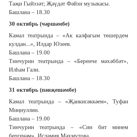
Таҗи Гыйззәт; Җәүдәт Фәйзи музыкасы.
Башлана – 18.30
30 октябрь (чәршәмбе)
Камал театрында – «Ак калфагым төшердем
кулдан...», Илдар Юзеев.
Башлана – 19.00
Тинчурин театрында – «Беренче мәхәббәт»,
Илһам Гали.
Башлана – 18.30
31 октябрь (пәнҗешәмбе)
Камал театрында – «Җанкисәккәем», Туфан
Миңнуллин.
Башлана – 19.00
Тинчурин театрында – «Син бит минем
бергенәм», Исламия Мәхмүтова.