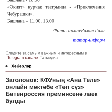
«Әкият» курчак театрында - «Приключения
Чебурашки».
Башлана – 11.00, 13.00
Фото: архив/Рамил Гали
татар-информ
Следите за самым важным и интересным в
Telegram-канале
Татмедиа
Хәбәрләр
Заголовок: КФУның «Ана Теле»
онлайн мәктәбе «Төп сүз»
Бөтенроссия премиясенә лаек
булды