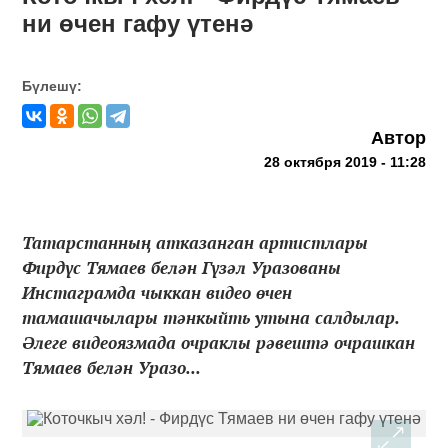
ни өчен гафу үтенә
Бүлешү:
Автор
28 октября 2019 - 11:28
Татарстанның атказанган артистлары
Фирдүс Тямаев белән Гүзәл Уразованы
Инстаграмда чыккан видео өчен
тамашачылары тәнкыйть утына салдылар.
Әлеге видеоязмада очраклы рәвештә очрашкан
Тямаев белән Уразо...