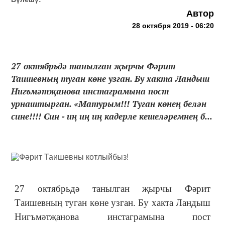
Автор
28 октября 2019 - 06:20
27 октябрьдә танылган җырчы Фәрит
Таишевның туган көне узган. Бу хакта Ландыш
Нигъмәтҗанова инстаграмына пост
урнаштырган. «Матурым!!! Туган көнең белән
сине!!!! Син - иң иң иң кадерле кешеләремнең б...
27 октябрьдә танылган җырчы Фәрит
Таишевның туган көне узган. Бу хакта Ландыш
Нигъмәтҗанова инстаграмына пост