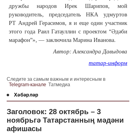
дружбы народов Ирек Шарипов, мой
руководитель, председатель НКА удмуртов
РТ Андрей Герасимов, я и еще один участник
этого года Раил Гатауллин с проектом “Әдәби
марафон”», — заключила Марина Иванова.
Автор: Александра Давыдова
татар-информ
Следите за самым важным и интересным в
Telegram-канале
Татмедиа
Хәбәрләр
Заголовок: 28 октябрь – 3
ноябрьгә Татарстанның мәдәни
афишасы