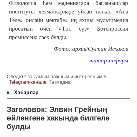
Филология һәм мәдәниятара багланышлар
институты хезмәткәрләре уйлап тапкан «Ана
Теле» онлайн мәктәбе» иң яхшы мультимедиа
проектын өчен «Төп сүз» Бөтенроссия
премиясенә лаек булды.
Фото: архив/Султан Исхаков
татар-информ
Следите за самым важным и интересным в
Telegram-канале
Татмедиа
Хәбәрләр
Заголовок: Элвин Грейның
өйләнгәне хакында билгеле
булды