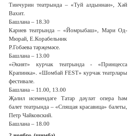
Тинчурин театрында – «Туй алдыннан», Хәй
Вахит.
Башлана – 18.30
Кариев театрында – «Йомрыбаш», Мари Од-
Мюрай, Е.Корабельник
Р.Гобәева тәрҗемәсе.
Башлана – 13.00
«Әкият» курчак театрында - «Принцесса
Крапинка». «Шомбай FEST» курчак театрлары
фестивале.
Башлана – 11.00, 13.00
Җәлил исемендәге Татар дәүләт опера һәм
балет театрында – «Спящая красавица» балеты,
Петр Чайковский.
Башлана – 18.00
2 ноябрь (шимбә)