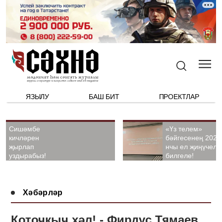
ЯЗЫЛУ
БАШ БИТ
ПРОЕКТЛАР
Сишәмбе
«Үз телем»
кичләрен
бәйгесенең 2026
җырлап
нчы ел җиңүчелә
уздырабыз!
билгеле!
Хәбәрләр
Коточкыч хәл! - Фирдүс Тямаев