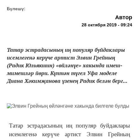
Бүлешү:
Автор
28 октября 2019 - 09:24
Татар эстрадасының иң популяр буйдаклары
исемлегенә керүче артист Элвин Грейның
(Радик Юльякшин) «өйләнүе» хакында имеш-
мимешләр йөри. Күптән түгел Уфа моделе
Диана Хәкимҗанова үзенең Радик белән берг...
Татар эстрадасының иң популяр буйдаклары
исемлегенә керүче артист Элвин Грейның