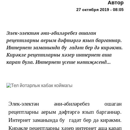
Автор
27 октября 2019 - 08:05
Элек-электән әни-әбиләребез ошаган
рецептларны аерым дәфтәргә язып барганнар.
Интернет заманында бу гадәт бер дә кирәкми.
Кирәкле рецептларны хәзер интернет аша
карап була. Интернет үсеше нәтиҗәсенд...
Элек-электән әни-әбиләребез ошаган
рецептларны аерым дәфтәргә язып барганнар.
Интернет заманында бу гадәт бер дә кирәкми.
Кирәкле рецептларны хәзер интернет аша карап