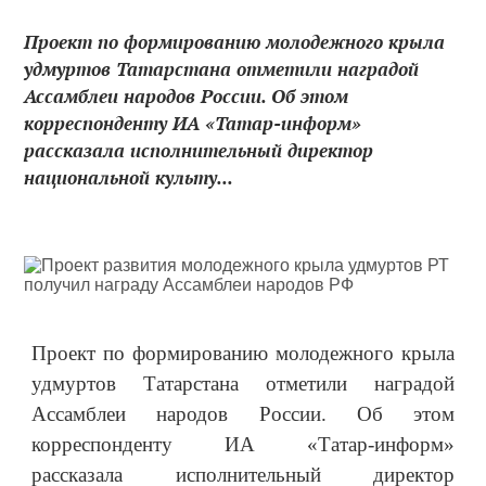
Проект по формированию молодежного крыла
удмуртов Татарстана отметили наградой
Ассамблеи народов России. Об этом
корреспонденту ИА «Татар-информ»
рассказала исполнительный директор
национальной культу...
Проект по формированию молодежного крыла
удмуртов Татарстана отметили наградой
Ассамблеи народов России. Об этом
корреспонденту ИА «Татар-информ»
рассказала исполнительный директор