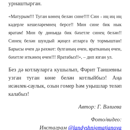
урнаштырган.
«Матурым!!! Туган көнең белән сине!!!! Син - иң иң иң
кадерле кешеләремнең берсе!! Мин сине бик нык
яратам! Мин бу дөньяда бик бәхетле синең белән!!
Синең белән шундый җиңел атларга бу тормыштан!
Барысы өчен дә рәхмәт: булганың өчен, яратканың өчен,
бәхетле иткәнең өчен!!! Яратабыз!!
», – дип язган ул.
Без дә котлауларга кушылып, Фәрит Таишевны
узган туган көне белән котлыйбыз! Аңа
исәнлек-саулык, озын гомер һәм уңышлар теләп
калабыз!
Автор: Г. Вәлиева
Фото/видео:
Инстаграм
@landyshnigmatjanova