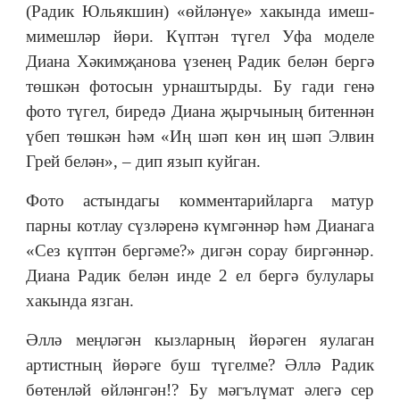
(Радик Юльякшин) «өйләнүе» хакында имеш-
мимешләр йөри. Күптән түгел Уфа моделе
Диана Хәкимҗанова үзенең Радик белән бергә
төшкән фотосын урнаштырды. Бу гади генә
фото түгел, биредә Диана җырчының битеннән
үбеп төшкән һәм «Иң шәп көн иң шәп Элвин
Грей белән», – дип язып куйган.
Фото астындагы комментарийларга матур
парны котлау сүзләренә күмгәннәр һәм Дианага
«Сез күптән бергәме?» дигән сорау биргәннәр.
Диана Радик белән инде 2 ел бергә булулары
хакында язган.
Әллә меңләгән кызларның йөрәген яулаган
артистның йөрәге буш түгелме? Әллә Радик
бөтенләй өйләнгән!? Бу мәгълүмат әлегә сер