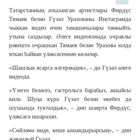
Татарстанның атказанган артистлары Фирдүс
Тямаев белән Гүзәл Уразованы Инстаграмда
чыккан видео өчен тамашачылары тәнкыйть
утына салдылар. Әлеге видеоязмада очраклы
рәвештә очрашкан Тямаев белән Уразова юлда
яткан һайван үләксәсеннән көләләр.
«Шашлык ясарга өлгермәдек», – ди Гүзәл әлеге
видеода.
«Үзегез беләсез, гастрольгә барабыз, ашыйсы
килә. Шуңа күрә Гүзәл белән икебез дә
шушында тукталдык», – дип шаярта Фирдүс,
үләксәгә ишарәләп.
«Сөйләмә инде, кеше ышандырырсың», – дип
җаваплый Гүзәл.