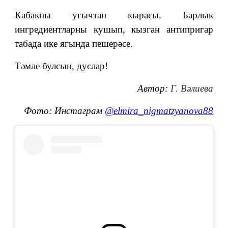
Кабакны угычтан кырасы. Барлык
ингредиентларны кушып, кызган антипригар
табада ике ягында пешерәсе.
Тәмле булсын, дуслар!
Автор:
Г. Вәлиева
Фото: Инстаграм
@elmira_nigmatzyanova88