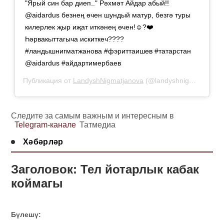
"Ярый син бар диеп.." Рәхмәт Айдар абый!!
@aidardus безнең өчен шундый матур, безгә туры
килерлек җыр иҗат иткәнең өчен!☺️?❤️
Һәрвакыттагыча искиткеч????
#ландышнигматжанова #фэриттаишев #татарстан
@aidardus #айдартимербаев
Публикация от
LandyshNigmatjanova
(@landyshnigmatjanova)
Следите за самым важным и интересным в
Telegram-канале
Татмедиа
Хәбәрләр
Заголовок: Тел йотарлык кабак
коймагы
Бүлешү: