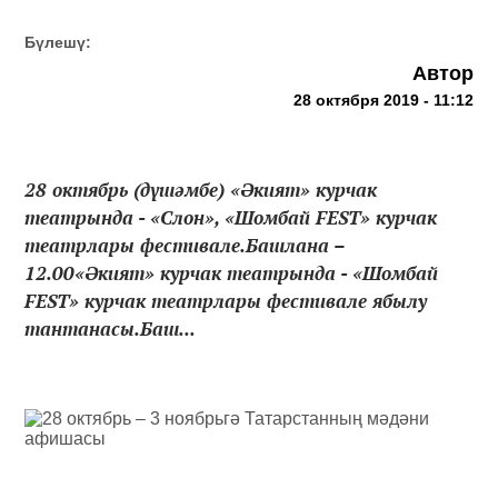
Бүлешү:
Автор
28 октября 2019 - 11:12
28 октябрь (дүшәмбе) «Әкият» курчак
театрында - «Слон», «Шомбай FEST» курчак
театрлары фестивале.Башлана –
12.00«Әкият» курчак театрында - «Шомбай
FEST» курчак театрлары фестивале ябылу
тантанасы.Баш...