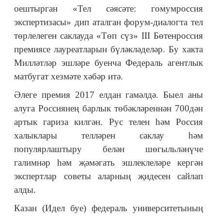
оештырган «Тел сәясәте: гомумроссия
экспертизасы» дип аталган форум-диалогта тел
төрлелеген саклауда «Төп сүз» III Бөтенроссия
премиясе лауреатларын бүләкләделәр. Бу хакта
Милләтләр эшләре буенча Федераль агентлык
матбугат хезмәте хәбәр итә.
Әлеге премия 2017 елдан гамәлдә. Быел аны
алуга Россиянең барлык төбәкләреннән 700дән
артык гариза килгән. Рус телен һәм Россия
халыклары телләрен саклау һәм
популярлаштыру белән шөгыльләнүче
галимнәр һәм җәмәгать эшлеклеләре кергән
экспертлар советы аларның җидесен сайлап
алды.
Казан (Идел буе) федераль университетының