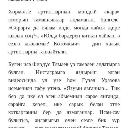
Хөрмәтле артистларның мондый «кара»
юморын тамашачылар аңламаган, билгеле.
«Сорарга да оялам инде, монда кайсы җире
кызык соң?», «Юлда бәрдереп киткән хайван, ә
сезгә кызыкмы? Коточкыч» – дип халык
артистларны тәнкыйтьли.
Бүген исә Фирдүс Тямаев үз гамәлен аңлатырга
булган. Инстаграмга яздырып элгән
видеосында ул үзе һәм Гүзәл Уразова
исеменнән гафу үтенә. «Язуын язганнар... Тик
бер дә ике ел элек абыемның сарае янганда,
сарайга кереп, ике сарык белән этне
коткарганны бер дә язмаганнар. Исән-сау
булыгыз, аңлавыгыз өчен сезгә бик зур