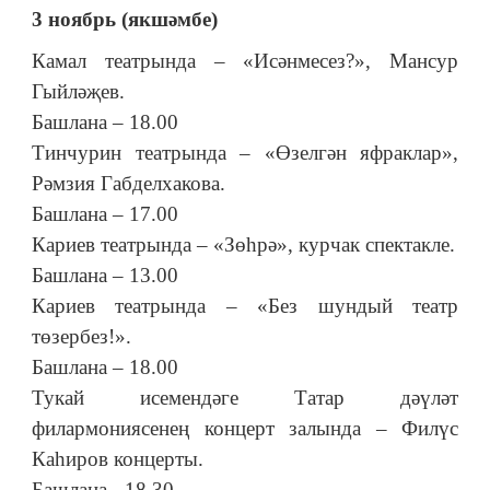
3 ноябрь (якшәмбе)
Камал театрында – «Исәнмесез?», Мансур
Гыйләҗев.
Башлана – 18.00
Тинчурин театрында – «Өзелгән яфраклар»,
Рәмзия Габделхакова.
Башлана – 17.00
Кариев театрында – «Зөһрә», курчак спектакле.
Башлана – 13.00
Кариев театрында – «Без шундый театр
төзербез!».
Башлана – 18.00
Тукай исемендәге Татар дәүләт
филармониясенең концерт залында – Филүс
Каһиров концерты.
Башлана - 18.30