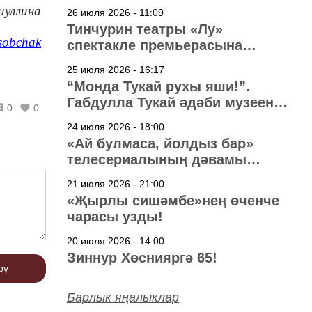
узачак
иуллина
26 июля 2026 - 11:09
Тинчурин театры «Лу»
sobchak
спектакле премьерасына
әзерләнә
25 июля 2026 - 16:17
“Монда Тукай рухы яши!”.
Габдулла Тукай әдәби музеена
0
0
40 ел
24 июля 2026 - 18:00
«Ай булмаса, йолдыз бар»
телесериалының дәвамы
төшерелә!
21 июля 2026 - 21:00
«Җырлы сишәмбе»нең өченче
чарасы узды!
20 июля 2026 - 14:00
Зиннур Хөснияргә 65!
рү
Барлык яңалыклар