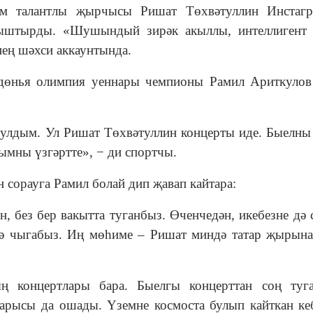
м талантлы җырчысы Ришат Төхвәтуллин Инстагр
ыштырды. «Шушындый зирәк акыллы, интеллигент 
нең шәхси аккаунтында.
ндөнья олимпия уеннары чемпионы Рамил Ариткуло
булдым. Ул Ришат Төхвәтуллин концерты иде. Быелны
ымны үзгәртте», − ди спортчы.
 сорауга Рамил болай дип җавап кайтара:
н, без бер вакытта туганбыз. Өченчедән, икебезне дә 
гә чыгабыз. Иң мөһиме – Ришат миндә татар җырына
ың концертлары бара. Быелгы концерттан соң туг
арысы да ошады. Үземне космоста булып кайткан ке