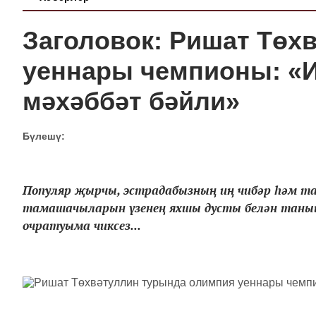
Заголовок: Ришат Төх
уеннары чемпионы: «И
мәхәббәт бәйли»
Бүлешү:
Популяр җырчы, эстрадабызның иң чибәр һәм 
тамашачыларын үзенең яхшы дусты белән таны
очратуыма чиксез...