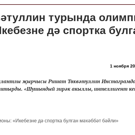
вәтуллин турында олимп
кебезне дә спортка булг
1 ноября 20
талантлы җырчысы Ришат Төхвәтуллин Инстаграмд
штырды. «Шушындый зирәк акыллы, интеллигент ке