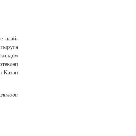
е алай-
штыруга
 килдем
ртекләп
н Казан
әлилова