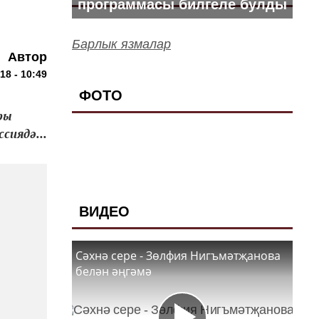
программасы билгеле булды
Барлык язмалар
Автор
18 - 10:49
ФОТО
ры
сиядә...
ВИДЕО
Сәхнә сере - Зөлфия Нигъмәтҗанова
белән әңгәмә