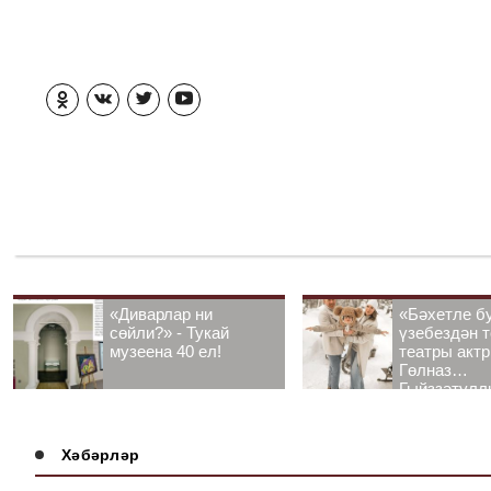
«Диварлар ни
«Бәхетле б
сөйли?» - Тукай
үзебездән т
музеена 40 ел!
театры акт
Гөлназ
Гыйззәтулл
Гатауллина
әңгәмә
Хәбәрләр