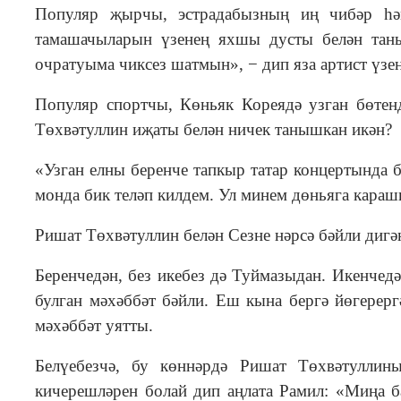
Популяр җырчы, эстрадабызның иң чибәр һә
тамашачыларын үзенең яхшы дусты белән тан
очратуыма чиксез шатмын», − дип яза артист үзе
Популяр спортчы, Көньяк Кореядә узган бөте
Төхвәтуллин иҗаты белән ничек танышкан икән?
«Узган елны беренче тапкыр татар концертында 
монда бик теләп килдем. Ул минем дөньяга караш
Ришат Төхвәтуллин белән Сезне нәрсә бәйли дигән
Беренчедән, без икебез дә Туймазыдан. Икенчедә
булган мәхәббәт бәйли. Еш кына бергә йөгерер
мәхәббәт уятты.
Белүебезчә, бу көннәрдә Ришат Төхвәтуллин
кичерешләрен болай дип аңлата Рамил: «Миңа б