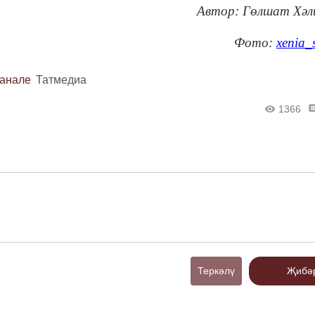
Автор: Гөлшат Хәл
Фото:
xenia_
канале
Татмедиа
1366
Теркәлү
Җибә