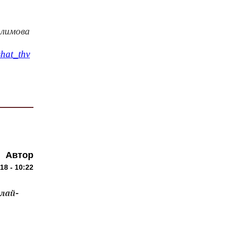
алимова
hat_thv
Автор
18 - 10:22
лай-