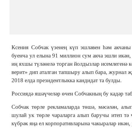
Ксения Собчак үзенең күп эшләвен һәм акчан
буенча ул елына 91 миллион сум акча эшли икән
иң яхшы түләнелә торган йолдызлар исемлегенә к
верит» дип аталган тапшыру алып бара, журнал җ
2018 елда президентлыкка кандидат та булды.
Россиядә яшәүчеләр өчен Собчакның бу кадәр та
Собчак төрле рекламаларда төшә, мәсәлән, ал
шулай ук төрле чараларга алып баручы итеп тә
күбрәк яңа ел корпоративларына чакыралар икән, 