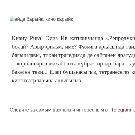
Киану Ривз, Элиз Ив катнашуында «Репродукц
болай? Авыр фильм, име? Фажига аркасында гаи
багышлавы, тирән трагедиядә дә сөйгәнен яратуд
‒ корбаннарга мәхәббәттә күбрәк ирләр бара, та
бәхетен төзи... Елап бушанасыгыз, тетрәнәсегез
кинотеатрларына ашыгыгыз.
Следите за самым важным и интересным в
Telegram-