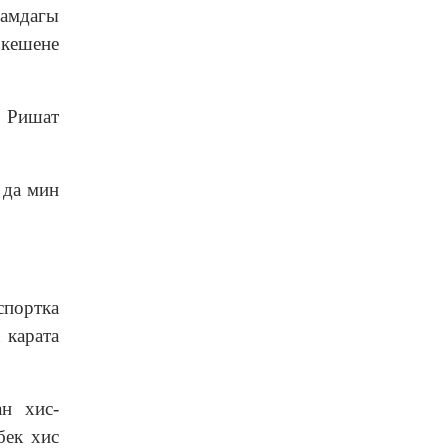
амдагы
кешене
в Ришат
 да мин
спортка
 карата
ан хис-
бек хис