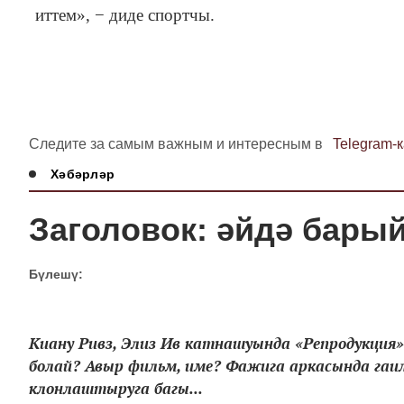
иттем», − диде спортчы.
Следите за самым важным и интересным в
Telegram-
Хәбәрләр
Заголовок: әйдә барый
Бүлешү:
Киану Ривз, Элиз Ив катнашуында «Репродукци
болай? Авыр фильм, име? Фажига аркасында гаи
клонлаштыруга багы...