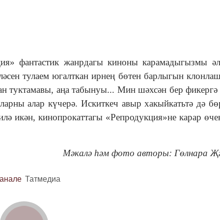
ия» фантастик жанрдагы киноны карамадыгызмы әл
ләсен тулаем югалткан ирнең бөтен барлыгын клонла
ан туктамавы, аңа табынуы... Мин шәхсән бер фикергә
уларны алар күчерә. Искиткеч авыр хакыйкатьтә дә бө
 килә икән, кинопрокаттагы «Репродукция»не карар өче
Мәкалә һәм фото авторы:
Гөлнара Җ
канале
Татмедиа