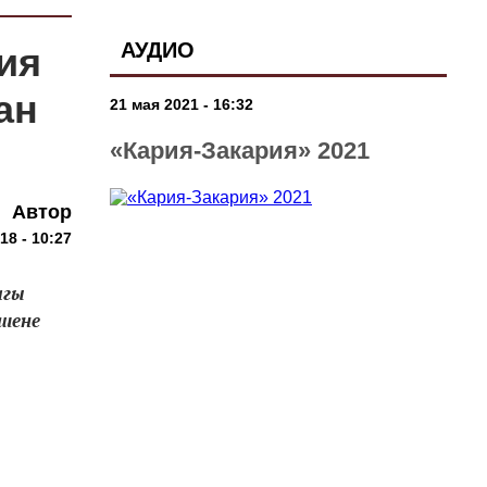
АУДИО
ия
ан
21 мая 2021 - 16:32
«Кария-Закария» 2021
Автор
18 - 10:27
агы
шене