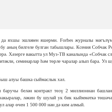
ы да яхшы эшләвен яшерми. Forbes журналы мәгълү
, бу аның билгеле булган табышлары. Ксения Собчак Р
ерә. Хәзерге вакытта ул Муз-ТВ каналында «Собчак сл
итәкли, семинарлар һәм төрле чаралар алып бара. Ул ш
быш алуы башка сыймаслык хәл.
ып баручы белән контракт төзү 2 миллионнан башла
 чакыралар, ләкин бу шулай ук бик кыйммәткә төшәч
ул алар өчен 1 500 000 нән дә ким алмый.