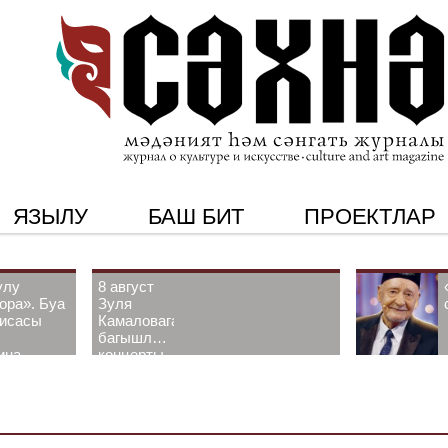
ЯЗЫЛУ
БАШ БИТ
ПРОЕКТЛАР
улу
8 август
ора». Буа
Зуля
рисасы
Камаловага
багышлау
ина-
концерты
 белән
узачак