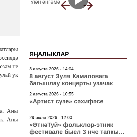
матлары
ЯҢАЛЫКЛАР
оссиядә
езам не
3 августа 2026 - 14:04
улай ук
8 август Зуля Камаловага
багышлау концерты узачак
2 августа 2026 - 10:55
«Артист сүзе» сәхифәсе
на. Аны
29 июля 2026 - 12:00
әк. Аны
«ӘтнәТуй» фольклор-этник
фестивале быел 3 нче тапкыр