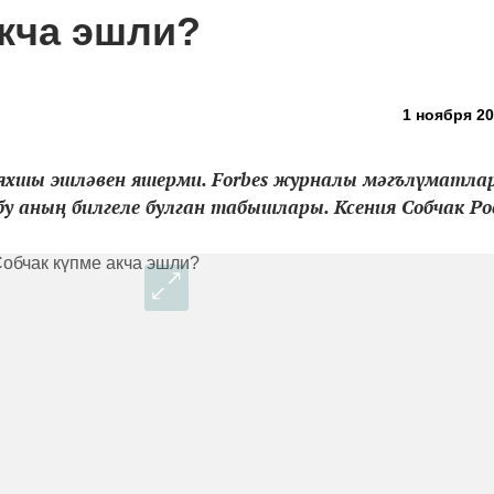
акча эшли?
1 ноября 20
а яхшы эшләвен яшерми. Forbes журналы мәгълүматла
бу аның билгеле булган табышлары. Ксения Собчак Рос