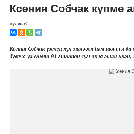
Ксения Собчак күпме 
Бүлешү:
Ксения Собчак үзенең күп эшләвен һәм акчаны д
буенча ул елына 91 миллион сум акча эшли икән, 