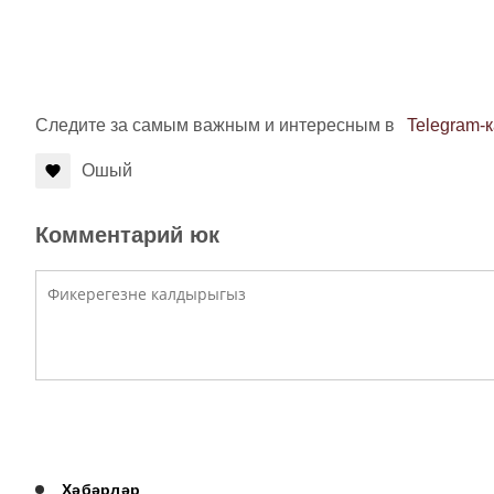
Следите за самым важным и интересным в
Telegram-
Ошый
Комментарий юк
Хәбәрләр