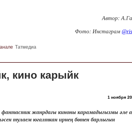
Автор: А.Г
Фото: Инстаграм
@ris
канале
Татмедиа
к, кино карыйк
1 ноября 20
я» фантастик жанрдагы киноны карамадыгызмы әле а
ләсен тулаем югалткан ирнең бөтен барлыгын