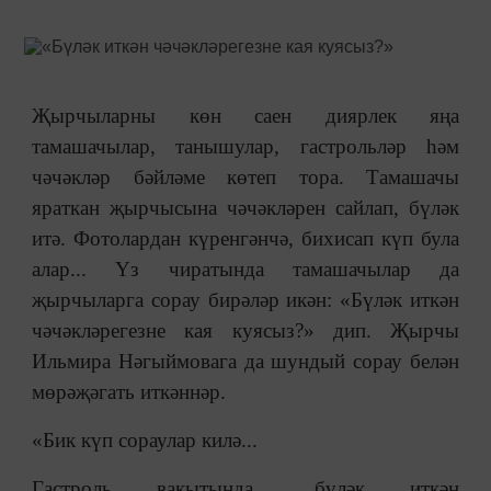
Җырчыларны көн саен диярлек яңа
тамашачылар, танышулар, гастрольләр һәм
чәчәкләр бәйләме көтеп тора. Тамашачы
яраткан җырчысына чәчәкләрен сайлап, бүләк
итә. Фотолардан күренгәнчә, бихисап күп була
алар... Үз чиратында тамашачылар да
җырчыларга сорау бирәләр икән: «Бүләк иткән
чәчәкләрегезне кая куясыз?» дип. Җырчы
Ильмира Нәгыймовага да шундый сорау белән
мөрәҗәгать иткәннәр.
«Бик күп сораулар килә...
Гастроль вакытында ...бүләк иткән