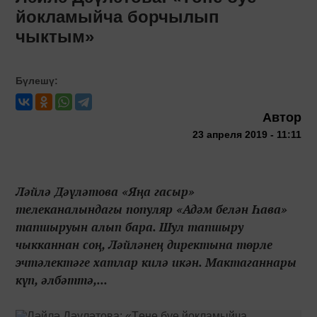
йокламыйча борчылып
чыктым»
Бүлешү:
Автор
23 апреля 2019 - 11:11
Ләйлә Дәүләтова «Яңа гасыр»
телеканалындагы популяр «Адәм белән Һава»
тапшыруын алып бара. Шул тапшыру
чыкканнан соң, Ләйләнең директына төрле
эчтәлектәге хатлар килә икән. Мактаганнары
күп, әлбәттә,...