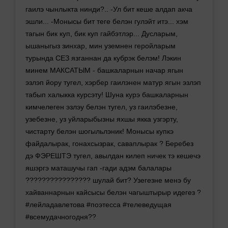
гаилэ чынлыкта нинди?.. -Ул бит кеше алдап акча
эшли... -Монысы бит теге белэн гулэйт итэ... хэм
тагын бик куп, бик куп гайбэтлэр... Дусларым,
ышаныгыз зинхар, мин уземнен геройларым
турында СЕЗ язганнан да кубрэк белэм! Лэкин
минем МАКСАТЫМ - башкаларнын начар ягын
эзлэп йору тугел, хэрбер гаилэнен матур ягын эзлэп
табып халыкка курсэту! Шуна курэ башкаларнын
кимчелеген эзлэу белэн тугел, уз гаилэбезне,
узебезне, уз уйларыбызны яхшы якка узгэрту,
чистарту белэн шогыльлэник! Монысы купкэ
файдалырак, гонахсызрак, саваплырак ? Беребез
дэ ФЭРЕШТЭ тугел, авылдан килеп ничек тэ кешечэ
яшэргэ маташучы гап -гади адэм балалары
???????????????? шулай бит? Узегезне менэ бу
хайваннарнын кайсысы белэн чагыштырыр идегез ?
#лейладавлетова #поэтесса #телеведущая
#всемудачногодня??