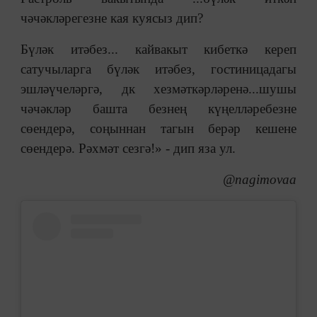
чәчәкләрегезне кая куясыз дип?
Бүләк итәбез... кайвакыт кибеткә кереп
сатучыларга бүләк итәбез, гостиницадагы
эшләүчеләргә, дк хезмәткәрләренә...шушы
чәчәкләр башта безнең күңелләребезне
сөендерә, соңыннан тагын берәр кешене
сөендерә. Рәхмәт сезгә!» - дип яза ул.
@nagimovaa