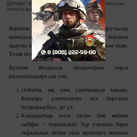
Ваһапов фестиваленең яшь башкаручылар
конкурсыннан соң Рифат Фәттахов берничә
җырчы белән продюсерлык килешүе төзи икән.
Теләк белдерүчеләр дә шактый.
Булачак йолдызда продюсерны нәрсә
кызыксындыра ала соң:
Әлбәттә, иң элек үзенчәлекле тавыш.
Башкару үзенчәлеген исә бергәләп
булдырырбыз, ди ул.
Кандидатлар өчен тагын бик мөһим
сыйфат ‒ тырышлык! Зур уңышка бары
тырышлык белән генә ирешергә мөмкин