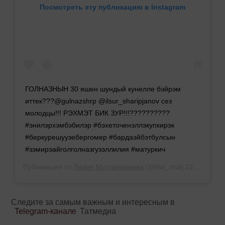
Посмотреть эту публикацию в Instagram
ГОЛНАЗНЫН 30 яшен шундый кунелле бэйрэм
иттек???@gulnazshrp @ilsur_sharipjanov сез
молодцы!!! РЭХМЭТ БИК ЗУР!!!???????‍?‍?‍?
#энилэрхэмбэбилэр #бэхеточенэллэкупкирэк
#беркурешуузебергомер #бардаэйбэтбулсын
#зэмирэайголголназгузэллилия #матуркич
Публикация от
Лилия Муллагалиева
(@lilia_mul)
22 Апр 2019 в 1:29 PDT
Следите за самым важным и интересным в
Telegram-канале
Татмедиа