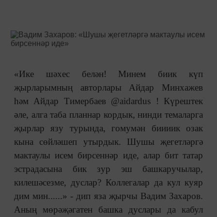
«Ике шәхес белән! Минем биик күп
җырларымның авторлары Айдар Минхажев
һәм Айдар Тимербаев @aidardus ! Күрештек
әле, алга таба планнар кордык, нинди темаларга
җырлар язу турында, гомумән биииик озак
кына сөйләшеп утырдык. Шушы җегетләргә
мактаулы исем бирсеннәр иде, алар бит татар
эстрадасына бик зур эш башкаручылар,
килешәсезме, дуслар? Коллегалар да кул куяр
дим мин......» - дип яза җырчы Вадим Захаров.
Аның мөрәҗәгатен башка дуслары да кабул