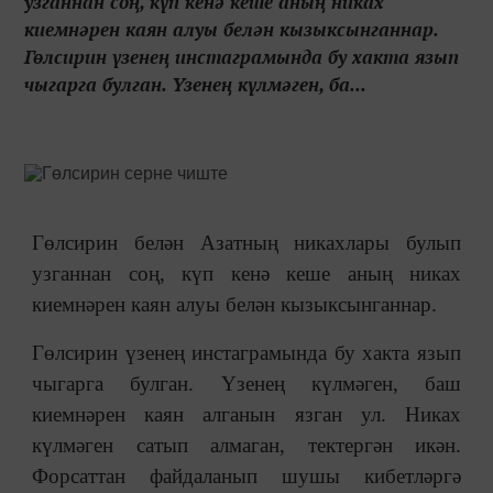
узганнан соң, күп кенә кеше аның никах
киемнәрен каян алуы белән кызыксынганнар.
Гөлсирин үзенең инстаграмында бу хакта язып
чыгарга булган. Үзенең күлмәген, ба...
Гөлсирин белән Азатның никахлары булып
узганнан соң, күп кенә кеше аның никах
киемнәрен каян алуы белән кызыксынганнар.
Гөлсирин үзенең инстаграмында бу хакта язып
чыгарга булган. Үзенең күлмәген, баш
киемнәрен каян алганын язган ул. Никах
күлмәген сатып алмаган, тектергән икән.
Форсаттан файдаланып шушы кибетләргә