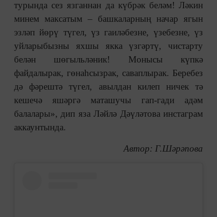
турында сез язганнан да күбрәк беләм! Ләкин
минем максатым ‒ башкаларның начар ягын
эзләп йөрү түгел, үз гаиләбезне, үзебезне, үз
уйларыбызны яхшы якка үзгәртү, чистарту
белән шөгыльләник! Монысы күпкә
файдалырак, гөнаһсызрак, саваплырак. Беребез
дә фәрештә түгел, авылдан килеп ничек тә
кешечә яшәргә маташучы гап-гади адәм
балалары», дип яза Ләйлә Дәүләтова инстаграм
аккаунтында.
Автор: Г.Шәрәпова