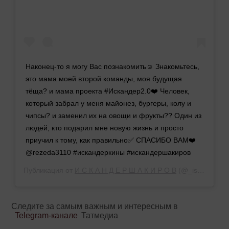
Наконец-то я могу Вас познакомить☺️ Знакомьтесь,
это мама моей второй команды, моя будущая
тёща? и мама проекта #Искандер2.0❤️ Человек,
который забрал у меня майонез, бургеры, колу и
чипсы? и заменил их на овощи и фрукты?? Один из
людей, кто подарил мне новую жизнь и просто
приучил к тому, как правильно✅ СПАСИБО ВАМ❤️
@rezeda3110 #искандеркины #искандершакиров
Публикация от
И С К А Н Д Е Р Ш А К И Р О В
(@_iskander_music_)
Следите за самым важным и интересным в
Telegram-канале
Татмедиа