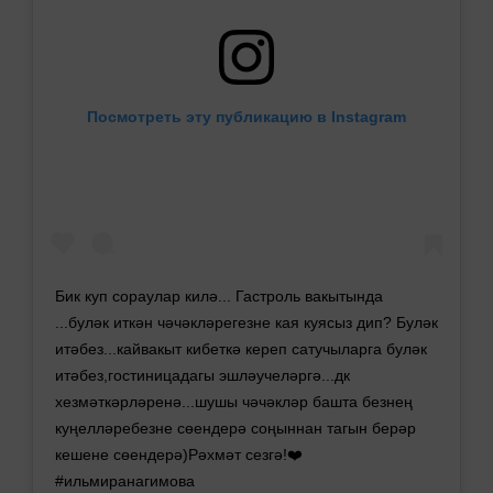
Посмотреть эту публикацию в Instagram
Бик куп сораулар килә... Гастроль вакытында
...буләк иткән чәчәкләрегезне кая куясыз дип? Буләк
итәбез...кайвакыт кибеткә кереп сатучыларга буләк
итәбез,гостиницадагы эшләучеләргә...дк
хезмәткәрләренә...шушы чәчәкләр башта безнең
куңелләребезне сөендерә соңыннан тагын берәр
кешене сөендерә)Рәхмәт сезгә!❤️
#ильмиранагимова