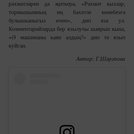
рәхмәтләрен дә җиткерә, «Рәхмәт кызлар,
тормышымның иң бәхетле көнебезгә
булышканыгыз өчен», дип яза ул.
Комментарийларда бер язылучы шаярып кына,
«Ә машинаны каян алдың?» дип тә язып
куйган.
Автор: Г.Шәрәпова