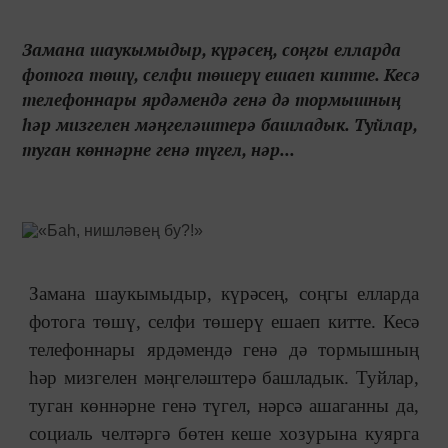
Замана шаукымыдыр, күрәсең, соңгы елларда
фотога төшү, селфи төшерү ешаеп китте. Кесә
телефоннары ярдәмендә генә дә тормышның
һәр мизгелен мәңгеләштерә башладык. Туйлар,
туган көннәрне генә түгел, нәр...
Замана шаукымыдыр, күрәсең, соңгы елларда
фотога төшү, селфи төшерү ешаеп китте. Кесә
телефоннары ярдәмендә генә дә тормышның
һәр мизгелен мәңгеләштерә башладык. Туйлар,
туган көннәрне генә түгел, нәрсә ашаганны да,
социаль челтәргә бөтен кеше хозурына куярга