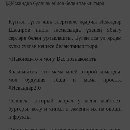
Күптән түгел яшь энергияле җырчы Искәндәр
Шакиров инста тасмасында үзенең ябыгу
серләре белән уртаклашты. Бүген исә ул ярдәм
кулы сузган кешесе белән таныштыра.
«Наконец-то я могу Вас познакомить
Знакомьтесь, это мама моей второй команды,
моя будущая тёща и мама проекта
#Искандер2.0
Человек, который забрал у меня майонез,
бургеры, колу и чипсы и заменил их на овощи
и фрукты
Один из людей, кто подарил мне новую жизнь