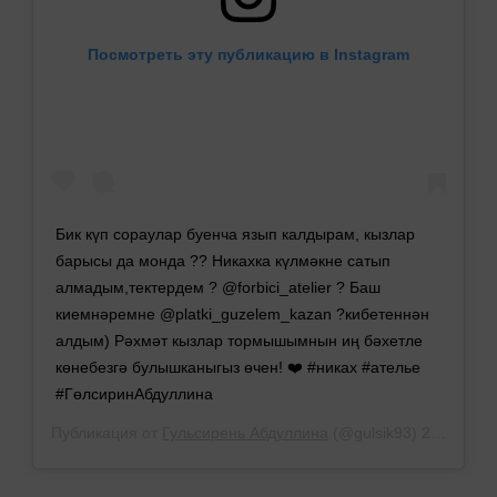
Посмотреть эту публикацию в Instagram
Бик күп сораулар буенча язып калдырам, кызлар
барысы да монда ?? Никахка күлмәкне сатып
алмадым,тектердем ? @forbici_atelier ? Баш
киемнәремне @platki_guzelem_kazan ?кибетеннән
алдым) Рәхмәт кызлар тормышымнын иң бәхетле
көнебезгә булышканыгыз өчен! ❤️ #никах #ателье
#ГөлсиринАбдуллина
Публикация от
Гульсирень Абдуллина
(@gulsik93)
22 Апр 2019 в 12:58 PDT