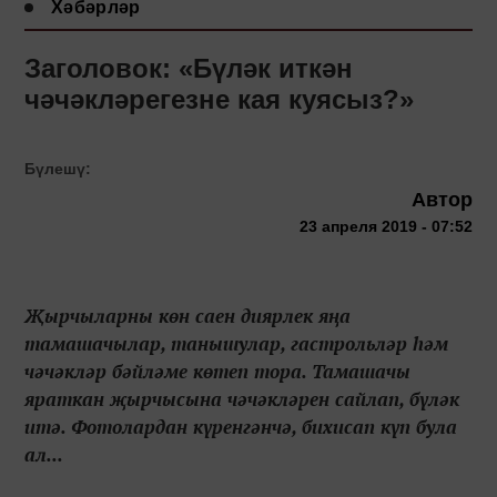
Хәбәрләр
Заголовок: «Бүләк иткән
чәчәкләрегезне кая куясыз?»
Бүлешү:
Автор
23 апреля 2019 - 07:52
Җырчыларны көн саен диярлек яңа
тамашачылар, танышулар, гастрольләр һәм
чәчәкләр бәйләме көтеп тора. Тамашачы
яраткан җырчысына чәчәкләрен сайлап, бүләк
итә. Фотолардан күренгәнчә, бихисап күп була
ал...