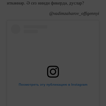
иткәннәр. Ә сез нинди фикердә, дуслар?
@vadimzaharov_offigennyi
Посмотреть эту публикацию в Instagram