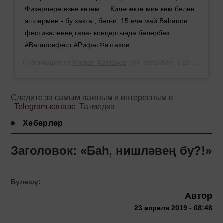
Фикерләрегезне көтәм. ⠀ Киләчәктә мин кем белән
эшләрмен - бу хакта , бәлки, 15 нче май Ваһапов
фестиваленең гала- концертында белербез. ⠀
#Вагаповфест #РифатФаттахов
Публикация от
Рифат Фаттахов
(@r_fattakhov_)
23 Апр 2019 в 3:06 PDT
Следите за самым важным и интересным в
Telegram-канале
Татмедиа
Хәбәрләр
Заголовок: «Баһ, нишләвең бу?!»
Бүлешү:
Автор
23 апреля 2019 - 08:48