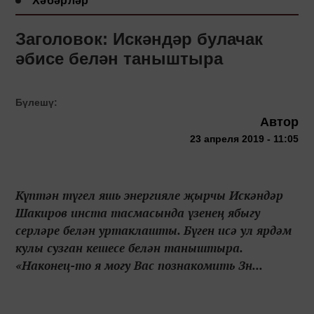
Хәбәрләр
Заголовок: Искәндәр булачак
әбисе белән таныштыра
Бүлешү:
Автор
23 апреля 2019 - 11:05
Күптән түгел яшь энергияле җырчы Искәндәр
Шакиров инста тасмасында үзенең ябыгу
серләре белән уртаклашты. Бүген исә ул ярдәм
кулы сузган кешесе белән таныштыра.
«Наконец-то я могу Вас познакомить Зн...