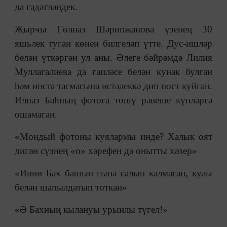
да гадәтләндек.
Җырчы Гөлназ Шәрипҗанова үзенең 30
яшьлек туган көнен билгеләп үтте. Дус-ишләр
белән үткәргән ул аны. Әлеге бәйрәмдә Лилия
Муллагалиева да гаиләсе белән кунак булган
һәм инста тасмасына истәлеккә дип пост куйган.
Илназ Баһның фотога төшү рәвеше күпләргә
ошамаган.
«Мондый фотоны куялармы инде? Халык оят
дигән сүзнең «о» хәрефен дә онытты хәзер»
«Ииии Бах башын гына салып калмаган, кулы
белән шапылдатып тоткан»
«Ә Бахның кылануы урынлы түгел!»