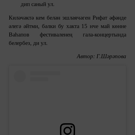
дип саный ул.
Киләчәктә кем белән эшләячәген Рифат әфәнде
әлегә әйтми, бәлки бу хакта 15 нче май көнне
Ваһапов фестиваленең гала-концертында
белербез, ди ул.
Автор: Г.Шәрәпова