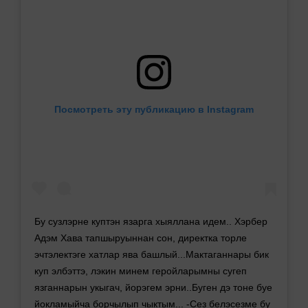
Посмотреть эту публикацию в Instagram
Бу сузлэрне куптэн язарга хыяллана идем.. Хэрбер
Адэм Хава тапшыруыннан сон, директка торле
эчтэлектэге хатлар ява башлый...Мактаганнары бик
куп элбэттэ, лэкин минем геройларымны сугеп
язганнарын укыгач, йорэгем эрни..Буген дэ тоне буе
йокламыйча борчылып чыктым... -Сез белэсезме бу