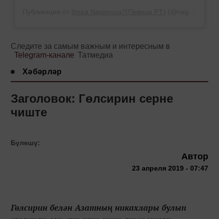
Публикация от
Ilmira Nagimova?(Певица Р.Т)
(@nagimovaa)
Следите за самым важным и интересным в
Telegram-канале
Татмедиа
Хәбәрләр
Заголовок: Гөлсирин серне
чиште
Бүлешү:
Автор
23 апреля 2019 - 07:47
Гөлсирин белән Азатның никахлары булып