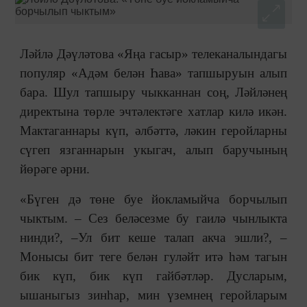
Ләйлә Дәүләтова «Яңа гасыр» телеканалындагы
популяр «Адәм белән Һава» тапшыруын алып
бара. Шул тапшыру чыкканнан соң, Ләйләнең
директына төрле эчтәлектәге хатлар килә икән.
Мактаганнары күп, әлбәттә, ләкин геройларны
сүгеп язганнарын укыгач, алып баручының
йөрәге әрни.
«Бүген дә төне буе йокламыйча борчылып
чыктым. ‒ Сез беләсезме бу гаилә чынлыкта
нинди?, ‒Ул бит кеше талап акча эшли?, ‒
Монысы бит теге белән гуләйт итә һәм тагын
бик күп, бик күп гайбәтләр. Дусларым,
ышаныгыз зинһар, мин үземнең геройларым