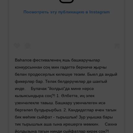
Посмотреть эту публикацию в Instagram
Ваһапов фестиваленең яшь башкаручылар
конкурсыннан соң мин гадәттә берничә җырчы
белән продюсерлык килешүе төзим. Быел да андый
фикерләр бар. Теләк белдерүчеләр дә шактый
инде. ⠀ Булачак "йолдыз"да мине нәрсә
кызыксындыра соң?! 1. Әлбәттә, иң элек
үзенчәлекле тавыш. Башкару үзенчәлеген исә
бергәләп булдырырбыз. 2. Кандидатлар өчен тагын
бик мөһим сыйфат - тырышлык! Зур уңышка бары
тик тырышлык аша гына ирешергә мөмкин. ⠀ Сәхнә
йолдызына тагын нинди сыйфатлар кирәк соң?! ⠀