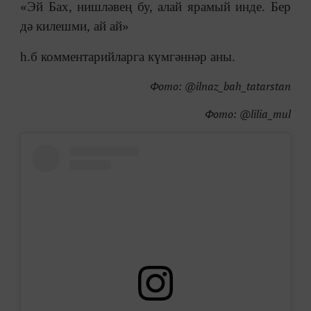
«Эй Бах, нишләвең бу, алай ярамый инде. Бер
дә килешми, ай ай»
һ.б комментарийларга күмгәннәр аны.
Фото: @ilnaz_bah_tatarstan
Фото: @lilia_mul