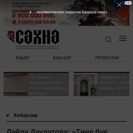
3
Автоматическое закрытие баннера через
ЯЗЫЛУ
БАШ БИТ
ПРОЕКТЛАР
«Үз телем»
«Диварлар ни
бәйгесенең 2026
сөйли?» - Тукай
нчы ел җиңүчеләре
музеена 40 ел!
билгеле!
Хәбәрләр
Ләйлә Дәүләтова: «Төне буе