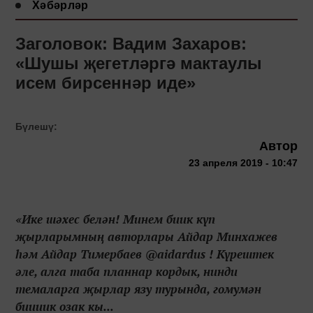
Хәбәрләр
Заголовок: Вадим Захаров:
«Шушы җегетләргә мактаулы
исем бирсеннәр иде»
Бүлешү:
Автор
23 апреля 2019 - 10:47
«Ике шәхес белән! Минем биик күп
җырларымның авторлары Айдар Минхажев
һәм Айдар Тимербаев @aidardus ! Күрештек
әле, алга таба планнар кордык, нинди
темаларга җырлар язу турында, гомумән
биииик озак кы...