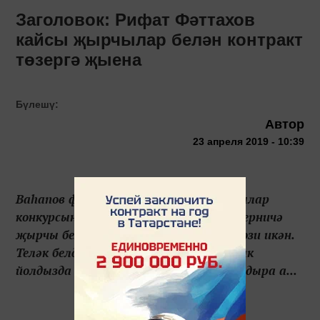
Заголовок: Рифат Фәттахов
кайсы җырчылар белән контракт
төзергә җыена
Бүлешү:
Автор
23 апреля 2019 - 10:39
Ваһапов фестиваленең яшь башкаручылар
конкурсыннан соң Рифат Фәттахов берничә
җырчы белән продюсерлык килешүе төзи икән.
Теләк белдерүчеләр дә шактый. Булачак
йолдызда продюсерны нәрсә кызыксындыра а...