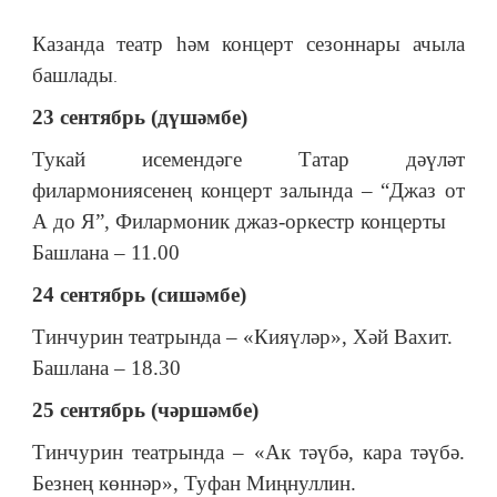
Казанда театр һәм концерт сезоннары ачыла
башлады
.
23 сентябрь (дүшәмбе)
Тукай исемендәге Татар дәүләт
филармониясенең концерт залында – “Джаз от
А до Я”, Филармоник джаз-оркестр концерты
Башлана – 11.00
24 сентябрь (сишәмбе)
Тинчурин театрында – «Кияүләр», Хәй Вахит.
Башлана – 18.30
25 сентябрь (чәршәмбе)
Тинчурин театрында – «Ак тәүбә, кара тәүбә.
Безнең көннәр», Туфан Миңнуллин.