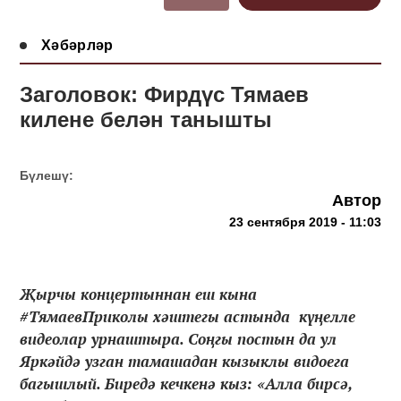
Хәбәрләр
Заголовок: Фирдүс Тямаев
килене белән танышты
Бүлешү:
Автор
23 сентября 2019 - 11:03
Җырчы концертыннан еш кына
#ТямаевПриколы хәштегы астында күңелле
видеолар урнаштыра. Соңгы постын да ул
Яркәйдә узган тамашадан кызыклы видоега
багышлый. Биредә кечкенә кыз: «Алла бирсә,