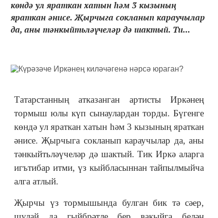
көндә ул яраткан хатын һәм 3 кызының
яраткан әнисе. Җырчыга сокланып караучылар
да, аны тәнкыйтьләүчеләр дә шактый. Ти...
Татарстанның атказанган артисты Иркәнең
тормыш юлы күп сынаулардан торды. Бүгенге
көндә ул яраткан хатын һәм 3 кызының яраткан
әнисе. Җырчыга сокланып караучылар да, аны
тәнкыйтьләүчеләр дә шактый. Тик Иркә аларга
игътибар итми, үз кыйбласыннан тайпылмыйча
алга атлый.
Җырчы үз тормышында булган бик тә сәер,
шулай да гыйбрәтле бер вакыйга белән