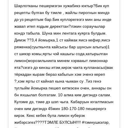
Шарлотканы пешермэгэн хужабикэ юктыр?Бик куп
рецепты булган бу тэмле , жайлы пирогнын миндэ
дэ уз рецептым бар.Бик куплэрегезгэ мин аны инде
жавап итеп яздым директтан?лэкин сораучылар
кондэ табыла. Шуна мин лентага куярга булдым.
Димэк ??3,4 йомырка,1 ст каймак яисэ кефир,яисэ
ряженка(суыткычта кайсысы бар шунсын алыгыз)1
ст шикэр комы,ярты чэй кашыгы сода,катырылган
лимон(морозильникта минем хэрвакыт лимоннар
ята?сезгэ дэ кинэш итэм,кирэк чакта кулланасыз)вак
тёркадан кырам бераз кабыгын хэм эченэ кереп
?,хэм ярты ст кайнап кына чыккан су .Тиз генэ
туглыйм йомырка пешеп китмэсен очен, аннары он
бн яхшылап болгатам. 10 алма ким дигэндэ салам.
Кулэме дэ, тэме дэ шэп чыга. Кабаруын югалтмасын
очен ким дигэндэ 45мин 180-170-180 пешерергэ
кирэк. Кекс кебек була лимон куберэк
жибэрсэгез????ТЭМЛЕ БУЛСЫН!!!! #тэмнушкэлэр,