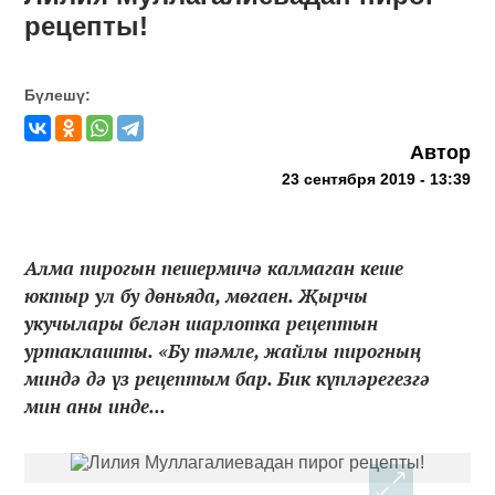
рецепты!
Бүлешү:
Автор
23 сентября 2019 - 13:39
Алма пирогын пешермичә калмаган кеше
юктыр ул бу дөньяда, мөгаен. Җырчы
укучылары белән шарлотка рецептын
уртаклашты. «Бу тәмле, жайлы пирогның
миндә дә үз рецептым бар. Бик күпләрегезгә
мин аны инде...