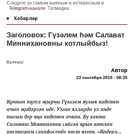
Следите за самым важным и интересным в
Telegram-канале
Татмедиа
Хәбәрләр
Заголовок: Гүзәлем һәм Салават
Миннихановны котлыйбыз!
Бүлешү:
Автор
23 сентября 2019 - 08:35
Күптән түгел җырчы Гүзәлем яулык кибетен
ачып җибәргән иде. Узган ялларда ул инде
тагын бер яңа кибетен ачкан. Бу хакта
Салават Минниханов сөйгән ярын котлап
инстаграм сәхифәсендә пост язган. «Кадерл...