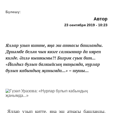
Бүлешү:
Автор
23 сентября 2019 - 10:23
Яллар узып китте, яңа эш атнасы башланды.
Дүшәмбе белән чын көзге салкыннар да ияреп
килде. Әллә кышкымы?! Бигрәк суык бит...
«Йолдыз булып балкыйсың таңымда, нурлар
булып кабындың җанымда...» – шушы...
Яллар узып китте, яңа эш атнасы башланды.