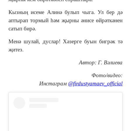
Кызның исеме Алинә булып чыга. Ул бер дә
аптырап тормый һәм җырны әнисе өйрәткәнен
сатып бирә.
Менә шулай, дуслар! Хәзерге буын бигрәк тә
җитез.
Автор: Г. Вәлиева
Фото/видео:
Инстаграм
@firdustyamaev_official