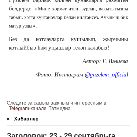
белдерде: «
Мине хөрмәт итеп, зурлап, вакытыгызны
табып, хәтта күчтәнәчләр белән килгәнсез. Ачылыш бик
».
матур узды
Без дә котлауларга кушылып, җырчыны
котлыйбыз һәм уңышлар теләп калабыз!
Автор: Г. Вәлиева
Фото: Инстаграм
@guzelem_official
Следите за самым важным и интересным в
Telegram-канале
Татмедиа
Хәбәрләр
Заголовок: 23 - 29 сентябрьгә