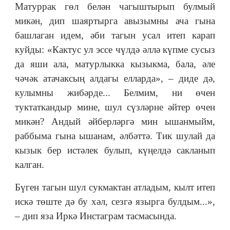
Матуррак гөл белән чагыштырып булмый
микән, дип шаяртырга авызымны ача гына
башлаган идем, әби тагын усал итеп карап
куйды: «Кактус ул эссе чүлдә әллә күпме сусыз
да яши ала, матурлыкка кызыкма, бала, әле
чәчәк атачаксың алдагы елларда», – диде дә,
кулымны жибәрде... Белмим, ни өчен
туктаткандыр мине, шул сүзләрне әйтер өчен
микән? Андый әйберләргә мин ышанмыйм,
раббыма гына ышанам, әлбәттә. Тик шулай да
кызык бер истәлек булып, күңелдә сакланып
калган.
Бүген тагын шул сукмактан атладым, кылт итеп
искә төште дә бу хәл, сезгә язырга булдым...»,
– дип яза Иркә Инстаграм тасмасында.