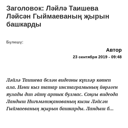
Заголовок: Ләйлә Таишева
Ләйсән Гыймаеваның җырын
башкарды
Бүлешү:
Автор
23 сентября 2019 - 09:48
Ләйлә Таишева белән видеоны күпләр көтеп
ала. Нәни кыз татар инстаграмының йөрәген
яулады дип әйтү артык булмас. Соңгы видеода
Ландыш Нигъмәтҗанованың кызы Ләйсән
Гыймаеваның җырын башкарды. Ландыш б...