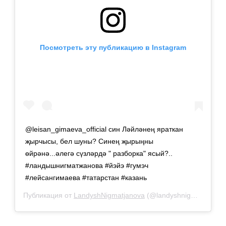
Посмотреть эту публикацию в Instagram
@leisan_gimaeva_official син Ләйләнең яраткан
җырчысы, бел шуны? Синең җырыңны
өйрәнә...әлегә сүзләрдә " разборка" ясый?..
#ландышнигматжанова #йэйэ #гумэч
#лейсангимаева #татарстан #казань
Публикация от
LandyshNigmatjanova
(@landyshnigmatjanova)