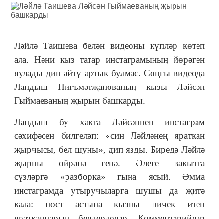
Ләйлә Таишева белән видеоны күпләр көтеп
ала. Нәни кыз татар инстаграмының йөрәген
яулады дип әйтү артык булмас. Соңгы видеода
Ландыш Нигъмәтҗанованың кызы Ләйсән
Гыймаеваның җырын башкарды.
Ландыш бу хакта Ләйсәннең инстаграм
сәхифәсен билгеләп: «син Ләйләнең яраткан
җырчысы, бел шуны», дип язды. Биредә Ләйлә
җырны өйрәнә генә. Әлеге вакытта
сүзләргә «разборка» гына ясый. Әмма
инстаграмда утыручыларга шушы да җитә
кала: пост астына кызны ничек итеп
яратканнарын белдерделәр. Комментарийлар