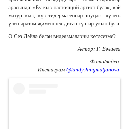
арасында: «Бу кыз настоящий артист була», «әй
матур кыз, күз тидермәсеннәр шуңа», «үлеп-
үлеп яратам җимешне» дигән сүзләр укып була.
Ә Сез Ләйлә белән видеязмаларны көтәсезме?
Автор: Г. Вәлиева
Фото/видео:
Инстаграм
@landyshnigmatjanova