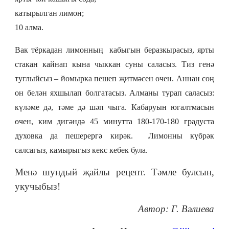
катырылган лимон;
10 алма.
Вак тёркадан лимонның кабыгын
бераз
кырасыз
, ярты
стакан кайнап кына чыккан суны саласыз. Тиз генә
туглыйсыз – йомырка пешеп җитмәсен өчен. Аннан соң
он белән яхшылап болгатасыз. Алманы турап саласыз
:
күләме дә, тәме дә шәп чыга. Кабаруын югалтмасын
өчен, ким дигәндә 45 минутта 180-170-180 градуста
духовка да пешерергә кирәк. Лимонны күбрәк
салсагыз, камырыгыз к
екс кебек була.
Менә шундый җайлы рецепт. Тәмле булсын,
укучыбыз!
Автор: Г. Вәлиева