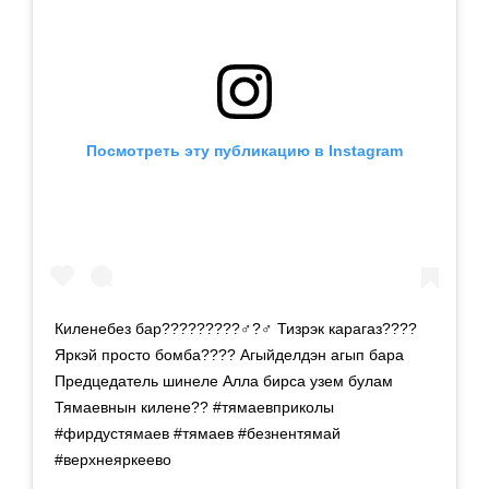
Посмотреть эту публикацию в Instagram
Киленебез бар?????????‍♂️?‍♂️ Тизрэк карагаз????
Яркэй просто бомба???? Агыйделдэн агып бара
Предцедатель шинеле Алла бирса узем булам
Тямаевнын килене?? #тямаевприколы
#фирдустямаев #тямаев #безнентямай
#верхнеяркеево