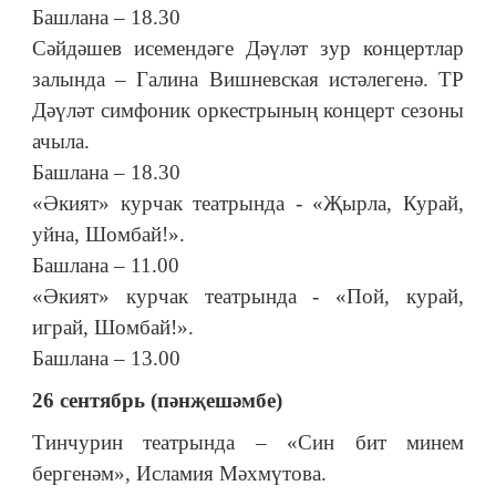
Башлана – 18.30
Сәйдәшев исемендәге Дәүләт зур концертлар
залында – Галина Вишневская истәлегенә. ТР
Дәүләт симфоник оркестрының концерт сезоны
ачыла.
Башлана – 18.30
«Әкият» курчак театрында - «Җырла, Курай,
уйна, Шомбай!».
Башлана – 11.00
«Әкият» курчак театрында - «Пой, курай,
играй, Шомбай!».
Башлана – 13.00
26 сентябрь (пәнҗешәмбе)
Тинчурин театрында – «Син бит минем
бергенәм», Исламия Мәхмүтова.