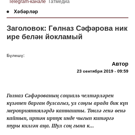
Telegram-канале
Татмедиа
Хәбәрләр
Заголовок: Гөлназ Сәфәрова ник
ире белән йокламый
Бүлешү:
Автор
23 сентября 2019 - 09:59
Гөлназ Сәфәрованың социаль челтәрләрен
күзәтеп барган булсагыз, ул соңгы арада бик күп
мероприятияләрдә катнашты. Төнлә генә өенә
кайтып, иртән иртүк инде чыгып китәргә
туры килгән аңа. Шул соң гына к...