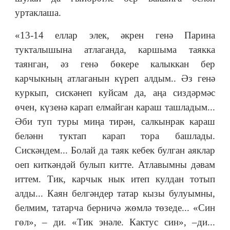
уртаклаша.
«13-14 еллар элек, әкрен генә Парина
тукталышына атлаганда, каршыма таякка
таянган, әз генә бөкере калыккан бер
карчыкның атлаганын күреп алдым.. Әз генә
куркып, сискәнеп куйсам да, аңа сиздәрмәс
өчен, күзенә карап елмайган караш ташладым...
Әби туп туры миңа тирән, салкынрак караш
беләнн туктап карап тора башлады.
Сискәндем... Болай да таяк кебек булган аяклар
оеп киткәндәй булып китте. Атлавымны дәвам
иттем. Тик, карчык нык итеп кулдан тотып
алды... Каян белгәндер татар кызы булуымны,
белмим, татарча берничә жөмлә төзеде... «Син
гөл», – ди. «Тик энәле. Кактус син», –ди...