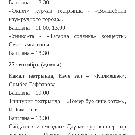
Башлана – 18.30
«Әкият» курчак театрында - «Волшебник
изумрудного города».
Башлана – 11.00, 13.00
«Уникс»та - «Татарча солянка» концерты.
Сезон ачылышы
Башлана – 18.30
27 сентябрь (җомга)
Камал театрында, Кече зал – «Килмешәк»,
Сөмбел Гаффарова.
Башлана – 19.00
Тинчурин театрында – «Гомер буе сине көтәм»,
Илһам Гали.
Башлана – 18.30
Сәйдәшев исемендәге Дәүләт зур концертлар
залында – Галина Вишневская фестивале