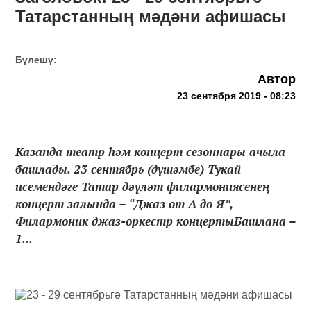
Татарстанның мәдәни афишасы
Бүлешү:
Автор
23 сентября 2019 - 08:23
Казанда театр һәм концерт сезоннары ачыла
башлады. 23 сентябрь (дүшәмбе) Тукай
исемендәге Татар дәүләт филармониясенең
концерт залында – “Джаз от А до Я”,
Филармоник джаз-оркестр концертыБашлана –
1...