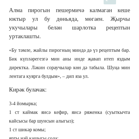
Алма пирогын пешермичә калмаган кеше
юктыр ул бу дөньяда, мөгаен. Җырчы
укучылары белән шарлотка рецептын
уртаклашты.
«Бу тәмле, жайлы пирогның миндә дә үз рецептым бар.
Бик күпләрегезгә мин аны инде җавап итеп яздым
директка. Ләкин сораучылар көн дә табыла. Шуңа мин
лентага куярга булдым
», – дип яза ул.
Кирәк булачак:
3-4 йомырка;
1 ст каймак яисә кефир, яисә ряженка (суыткычта
кайсысы бар шунсын алыгыз);
1 ст шикәр комы;
ярты чәй кашыгы сода;