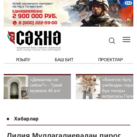
ЯЗЫЛУ
БАШ БИТ
ПРОЕКТЛАР
«Диварлар ни
«Бәхетле булу
сөйли?» - Тукай
үзебездән тора».
музеена 40 ел!
Буа театры
актрисасы Гөлна
Гыйззәтуллина-
Гатауллина белә
әңгәмә
Хәбәрләр
Лилия Муллагалиевадан пирог