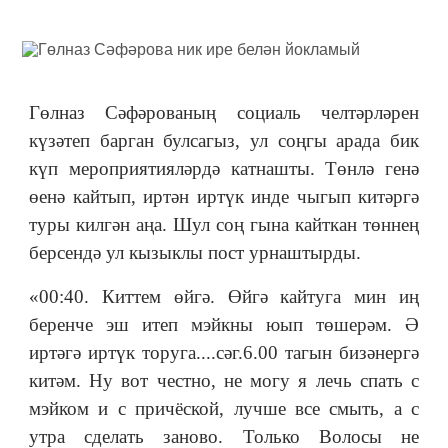
Гөлназ Сәфәрованың социаль челтәрләрен
күзәтеп барган булсагыз, ул соңгы арада бик
күп мероприятияләрдә катнашты. Төнлә генә
өенә кайтып, иртән иртүк инде чыгып китәргә
туры килгән аңа. Шул соң гына кайткан төннең
берсендә ул кызыклы пост урнаштырды.
«00:40. Киттем өйгә. Өйгә кайтуга мин иң
беренче эш итеп мэйкны юып төшерәм. Ә
иртәгә иртүк торуга....сәг.6.00 тагын бизәнергә
китәм. Ну вот честно, не могу я лечь спать с
мэйком и с причёской, лучше все смыть, а с
утра сделать заново. Только Волосы не