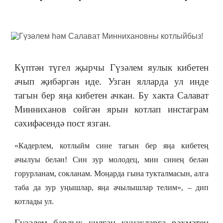
Күптән түгел җырчы Гүзәлем яулык кибетен
ачып җибәргән иде. Узган ялларда ул инде
тагын бер яңа кибетен ачкан. Бу хакта Салават
Минниханов сөйгән ярын котлап инстаграм
сәхифәсендә пост язган.
«Кадерлем, котлыйм сине тагын бер яңа кибетең
ачылуы белән! Син зур молодец, мин синең белән
горурланам, сокланам. Моңарда гына тукталмасын, алга
таба да зур уңышлар, яңа ачылышлар телим
», – дип
котлады ул.
Гүзәлем барлык килгән кунакларга рәхмәтен