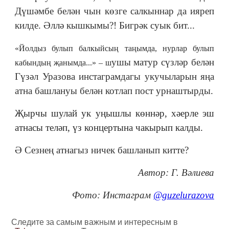
Дүшәмбе белән чын көзге салкыннар да ияреп
килде. Әллә кышкымы?! Бигрәк суык бит...
«
Йолдыз булып балкыйсың таңымда,
нурлар булып
ушы матур сүзләр белән
кабындың җанымда...» – ш
Гүзәл Уразова инстаграмдагы укучыларын яңа
атна башлануы белән котлап пост урнаштырды.
Җырчы шулай ук уңышлы көннәр, хәерле эш
атнасы теләп, үз концертына чакырып калды.
Ә Сезнең атнагыз ничек башланып китте?
Автор: Г. Вәлиева
Фото: Инстаграм
@guzelurazova
Следите за самым важным и интересным в