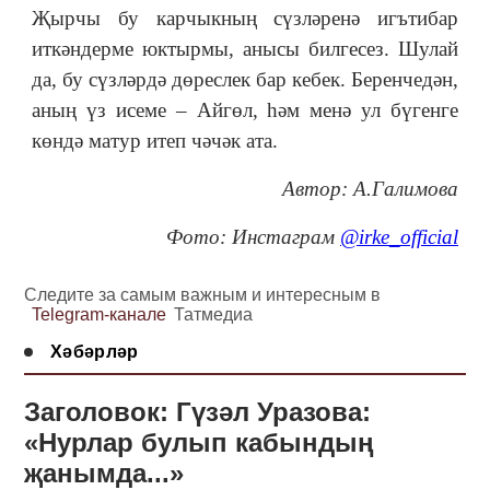
Җырчы бу карчыкның сүзләренә игътибар
иткәндерме юктырмы, анысы билгесез. Шулай
да, бу сүзләрдә дөреслек бар кебек. Беренчедән,
аның үз исеме – Айгөл, һәм менә ул бүгенге
көндә матур итеп чәчәк ата.
Автор: А.Галимова
Фото: Инстаграм
@irke_official
Следите за самым важным и интересным в
Telegram-канале
Татмедиа
Хәбәрләр
Заголовок: Гүзәл Уразова:
«Нурлар булып кабындың
җанымда...»