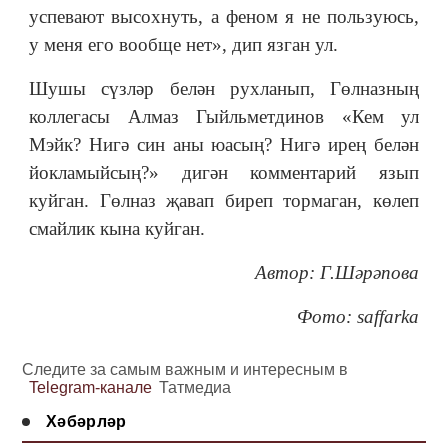
успевают высохнуть, а феном я не пользуюсь,
у меня его вообще нет», дип язган ул.
Шушы сүзләр белән рухланып, Гөлназның
коллегасы Алмаз Гыйльметдинов «Кем ул
Мэйк? Нигә син аны юасың? Нигә ирең белән
йокламыйсың?» дигән комментарий язып
куйган. Гөлназ җавап биреп тормаган, көлеп
смайлик кына куйган.
Автор: Г.Шәрәпова
Фото: saffarka
Следите за самым важным и интересным в
Telegram-канале
Татмедиа
Хәбәрләр