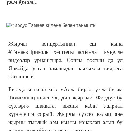
үзем булам...
Җырчы концертыннан еш кына
#ТямаевПриколы хәштегы астында күңелле
видеолар урнаштыра. Соңгы постын да ул
Яркәйдә узган тамашадан кызыклы видоега
багышлый.
Биредә кечкенә кыз: «Алла бирсә, үзем булам
Тямаевның килене!», дип җырлый. Фирдүс бу
сүзләргә шакката, кызны кабат җырлап
күрсәтергә сорый. Җырчы сүзсез калып янә
җырны тыңлый һәм кызны кочаклап алып бу
җырны кем өйрәткәнен сораштыра.