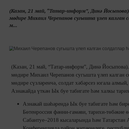
(Казан, 21 май, “Татар-информ”, Динә Йосыпова
мөдире Михаил Черепанов сугышта үлеп калган с
м...
(Казан, 21 май, “Татар-информ”, Динә Йосыпова
мөдире Михаил Черепанов сугышта үлеп калган с
мөдире сүзләренчә, солдат хәбәрсез югала алмый,
Азнакайда үткән Ык буе табигате һәм халкы тар
Азнакай шәһәрендә Ык буе табигате һәм бир
Бөтенроссия фәнни-гамәви, тарихи-төбәкне ө
Сабантуе–2018 кысаларында һәм Татарстан 
Конференциядә район җитәкчелеге, республ