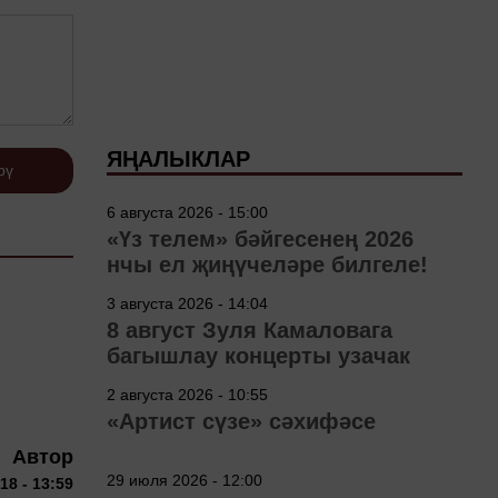
ЯҢАЛЫКЛАР
рү
6 августа 2026 - 15:00
«Үз телем» бәйгесенең 2026
нчы ел җиңүчеләре билгеле!
3 августа 2026 - 14:04
8 август Зуля Камаловага
багышлау концерты узачак
2 августа 2026 - 10:55
«Артист сүзе» сәхифәсе
Автор
29 июля 2026 - 12:00
18 - 13:59