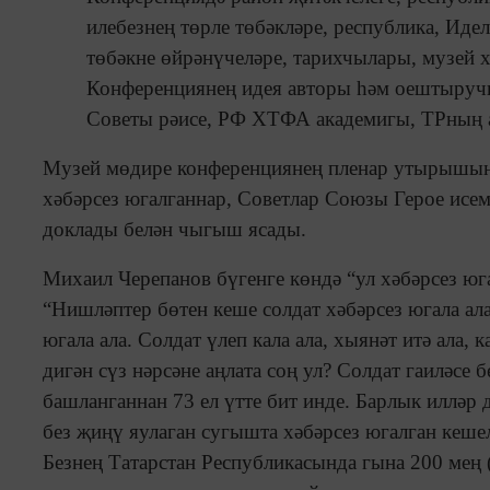
илебезнең төрле төбәкләре, республика, Иде
төбәкне өйрәнүчеләре, тарихчылары, музей 
Конференциянең идея авторы һәм оештыруч
Советы рәисе, РФ ХТФА академигы, ТРның а
Музей мөдире конференциянең пленар утырышынд
хәбәрсез югалганнар, Советлар Союзы Герое исем
доклады белән чыгыш ясады.
Михаил Черепанов бүгенге көндә “ул хәбәрсез юг
“Нишләптер бөтен кеше солдат хәбәрсез югала ал
югала ала. Солдат үлеп кала ала, хыянәт итә ала,
дигән сүз нәрсәне аңлата соң ул? Солдат гаиләсе
башланганнан 73 ел үтте бит инде. Барлык илләр 
без җиңү яулаган сугышта хәбәрсез югалган кешел
Безнең Татарстан Республикасында гына 200 мең (