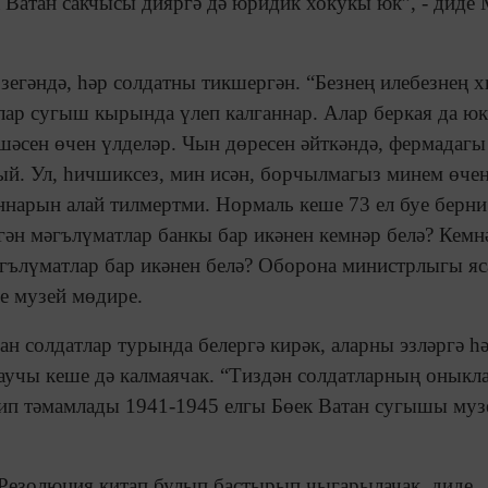
та Ватан сакчысы дияргә дә юридик хокукы юк”, - диде
зегәндә, һәр солдатны тикшергән. “Безнең илебезнең 
тлар сугыш кырында үлеп калганнар. Алар беркая да юк
шәсен өчен үлделәр. Чын дөресен әйткәндә, фермадагы
ый. Ул, һичшиксез, мин исән, борчылмагыз минем өчен
ганнарын алай тилмертми. Нормаль кеше 73 ел буе берни
ән мәгълүматлар банкы бар икәнен кемнәр белә? Кемн
әгълүматлар бар икәнен белә? Оборона министрлыгы яс
е музей мөдире.
н солдатлар турында белергә кирәк, аларны эзләргә һ
лаучы кеше дә калмаячак. “Тиздән солдатларның оныкл
дип тәмамлады 1941-1945 елгы Бөек Ватан сугышы муз
Резолюция китап булып бастырып чыгарылачак, диде