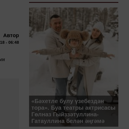
Автор
18 - 06:48
ын
«Бәхетле булу үзебездән
тора». Буа театры актрисасы
Гөлназ Гыйззәтуллина-
Гатауллина белән әңгәмә