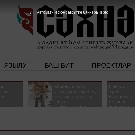
6
Автоматическое закрытие баннера через
ЯЗЫЛУ
БАШ БИТ
ПРОЕКТЛАР
ни
«Бәхетле булу
8 август
укай
үзебездән тора». Буа
Зуля
ел!
театры актрисасы
Камаловага
Гөлназ
багышлау
Гыйззәтуллина-
концерты
Гатауллина белән
узачак
әңгәмә