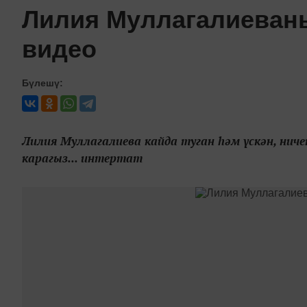
Лилия Муллагалиеван
видео
Бүлешү:
Лилия Муллагалиева кайда туган һәм үскән, нич
карагыз... интертат