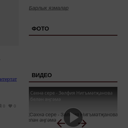
Барлык язмалар
ФОТО
.
ВИДЕО
нтертат
Сәхнә сере - Зөлфия Нигъмәтҗанова
белән әңгәмә
0
0