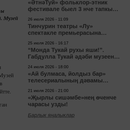
«ӘтнәТуй» фольклор-этник
фестивале быел 3 нче тапкыр
лы
узачак
. Музей
26 июля 2026 - 11:09
Тинчурин театры «Лу»
спектакле премьерасына
әзерләнә
25 июля 2026 - 16:17
“Монда Тукай рухы яши!”.
Габдулла Тукай әдәби музеена
40 ел
ы
24 июля 2026 - 18:00
«Ай булмаса, йолдыз бар»
 Музей
телесериалының дәвамы
в
төшерелә!
21 июля 2026 - 21:00
йтте.
«Җырлы сишәмбе»нең өченче
чарасы узды!
ган
Барлык яңалыклар