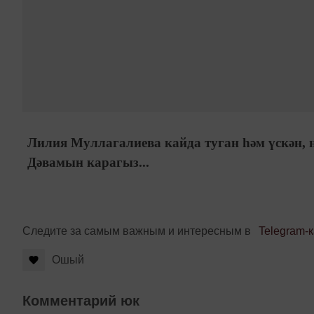
Лилия Муллагалиева кайда туган һәм үскән,
Дәвамын карагыз...
Следите за самым важным и интересным в
Telegram-
Ошый
Комментарий юк