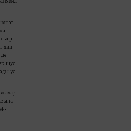
 Михаил
хыянәт
ка
 сыер
, дип,
 дә
әр шул
ады ул
әм алар
арына
ей-