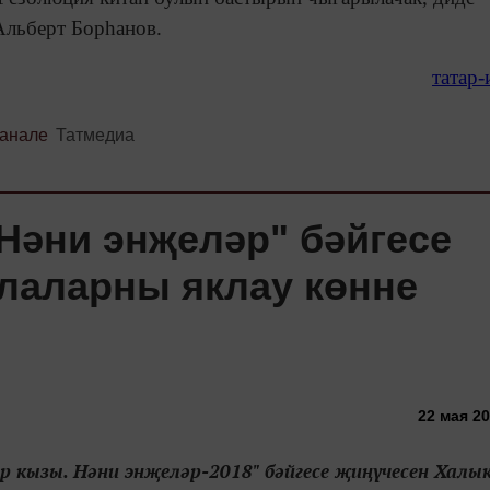
льберт Борһанов.
татар
канале
Татмедиа
Нәни энҗеләр" бәйгесе
лаларны яклау көнне
22 мая 20
ар кызы. Нәни энҗеләр-2018" бәйгесе җиңүчесен Халы