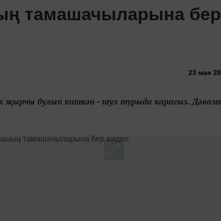
ың тамашачыларына бер
23 мая 20
ек җырчы булып киткән - шул турыда карагыз. Дәвам