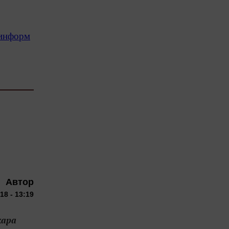
-информ
Автор
18 - 13:19
кара