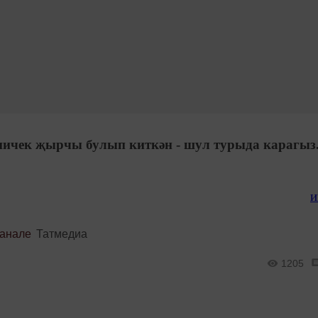
 ничек җырчы булып киткән - шул турыда карагыз
и
канале
Татмедиа
1205