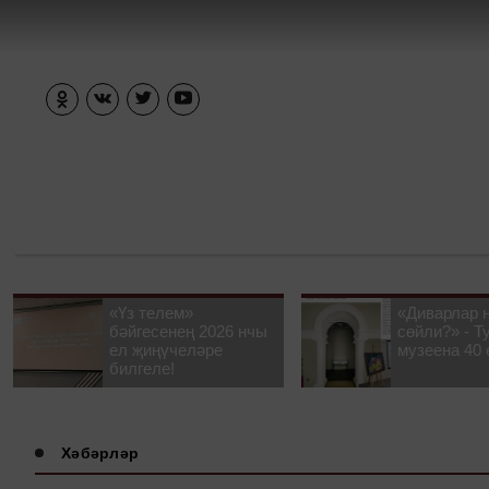
«Үз телем»
«Диварлар 
бәйгесенең 2026 нчы
сөйли?» - Т
ел җиңүчеләре
музеена 40 
билгеле!
Хәбәрләр