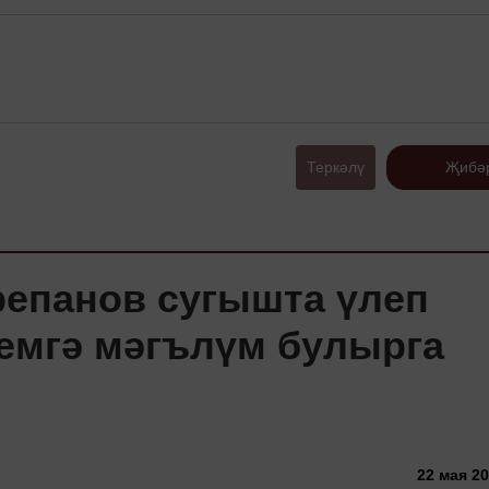
Теркәлү
Җибә
репанов сугышта үлеп
кемгә мәгълүм булырга
22 мая 20