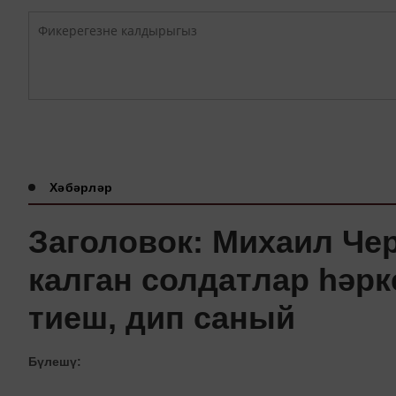
Хәбәрләр
Заголовок: Михаил Че
калган солдатлар һәр
тиеш, дип саный
Бүлешү: