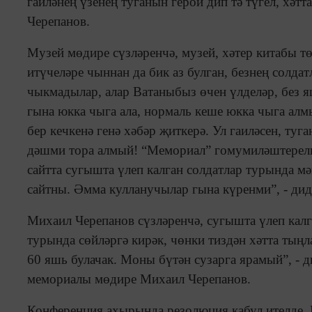
гаиләнең үзенең туганын герой дип тә түгел, хәт
Черепанов.
Музей мөдире сүзләренчә, музей, хәтер китабы тө
итүчеләре чыннан да бик аз булган, безнең солда
чыкмадылар, алар Ватаныбыз өчен үлделәр, без я
гына юкка чыга ала, нормаль кеше юкка чыга алм
бер кечкенә генә хәбәр җиткерә. Ул гаиләсен, ту
дәшми тора алмый! “Мемориал” гомумиләштерелг
сайтта сугышта үлеп калган солдатлар турында м
сайтны. Әмма кулланучылар гына күренми”, - дид
Михаил Черепанов сүзләренчә, сугышта үлеп калга
турында сөйләргә кирәк, чөнки тиздән хәтта тың
60 яшь булачак. Моны бүтән сузарга ярамый”, - 
мемориалы мөдире Михаил Черепанов.
Конференция ахырында резолюция кабул ителде. 