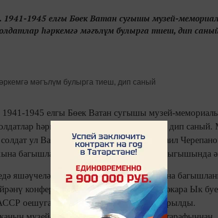
). 1941-1945 елгы Бөек Ватан сугышы музей-мемориа
олдатлар һәркемгә мәгълүм булырга тиеш, дип саный
). 1941-1945 елгы Бөек Ватан сугышы музей-мемориал
олдатлар һәркемгә мәгълүм булырга тиеш, дип саный.
 солдат ул Ватаны өчен үлә. Бу хакта Михаил Черепано
ихына багышланган конференциядә ясаган чыгышында ә
едә яшәүчеләрнең тарихына, хәзерге чорына багышлан
йрәнү конференциясе узды. Ул икенче төбәкара Ык буе
АССР оешуга 100 ел тулу уңаеннан оештырылды.
иканың музей-төбәкне өйрәнү берләшмәсе тарафыннан