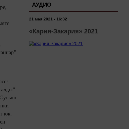
АУДИО
ре,
21 мая 2021 - 16:32
ыяте
«Кария-Закария» 2021
,
гәннәр”
рсез
югалды”
? Сугыш
өнки
т юк.
мең