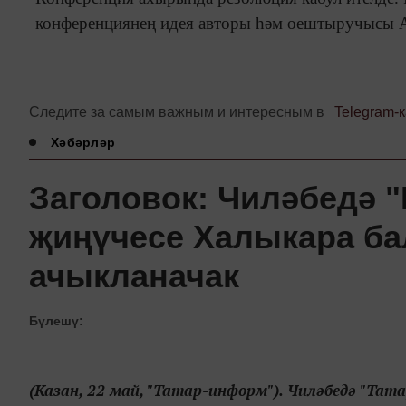
конференциянең идея авторы һәм оештыручысы А
Следите за самым важным и интересным в
Telegram-
Хәбәрләр
Заголовок: Чиләбедә "
җиңүчесе Халыкара ба
ачыкланачак
Бүлешү:
(Казан, 22 май, "Татар-информ"). Чиләбедә "Тат