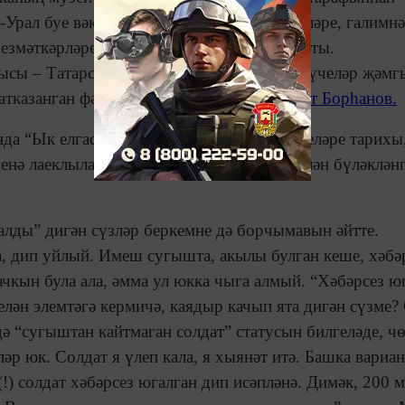
л-Урал буе вәкилләре, иҗтимагый эшмәкәрләре, галимнә
хезмәткәрләре, мөгаллим-белгечләр катнашты.
ысы – Татарстанның төбәк тарихын өйрәнүчеләр җәмг
тказанган фән эшлеклесе
тарихчы Альберт Борһанов.
а “Ык елгасы бассейны регионнары кешеләре тарихы
енә лаеклылар һәм үлгәннән соң орден белән бүләклән
алды” дигән сүзләр беркемне дә борчымавын әйтте.
а, дип уйлый. Имеш сугышта, акылы булган кеше, хәбә
 качкын була ала, әмма ул юкка чыга алмый. “Хәбәрсез 
 белән элемтәгә кермичә, каядыр качып ята дигән сүзме
дә “сугыштан кайтмаган солдат” статусын билгеләде, ч
әр юк. Солдат я үлеп кала, я хыянәт итә. Башка вариан
!) солдат хәбәрсез югалган дип исәпләнә. Димәк, 200 