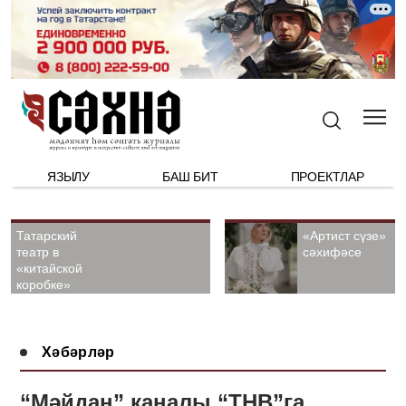
ЯЗЫЛУ
БАШ БИТ
ПРОЕКТЛАР
Татарский
«Артист сүзе»
театр в
сәхифәсе
«китайской
коробке»
Хәбәрләр
“Мәйдан” каналы “ТНВ”га