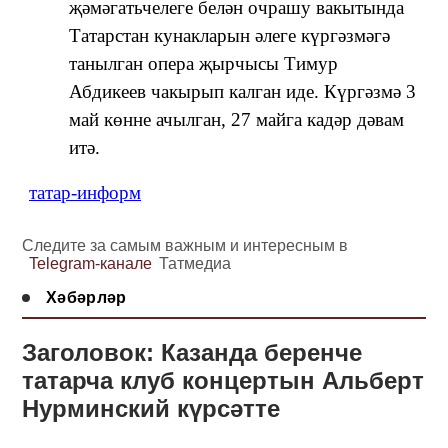
җәмәгатьчелеге белән очрашу вакытында
Татарстан кунакларын әлеге күргәзмәгә
танылган опера җырчысы Тимур
Абдикеев чакырып калган иде. Күргәзмә 3
май көнне ачылган, 27 майга кадәр дәвам
итә.
татар-информ
Следите за самым важным и интересным в
Telegram-канале
Татмедиа
Хәбәрләр
Заголовок: Казанда беренче
татарча клуб концертын Альберт
Нурминский күрсәтте