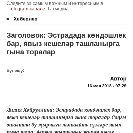
Следите за самым важным и интересным в
Telegram-канале
Татмедиа
Хәбәрләр
Заголовок: Эстрадада көндәшлек
бар, явыз кешеләр ташланырга
гына торалар
Бүлешү:
Автор
16 мая 2018 - 07:29
Лилия Хәйруллина: Эстрадада көндәшлек бар,
явыз кешеләр ташланырга гына торалар Соңгы
вакытта бу җырчыга тәнкыйть сүзләре явып
кына тора. Аеруча җырчының җирән чәчле