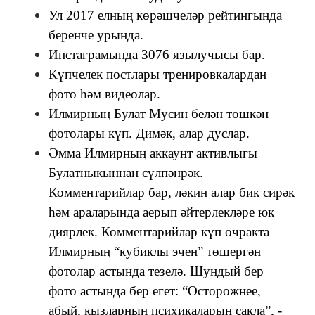
Ул 2017 елның көрәшчеләр рейтингында
беренче урында.
Инстаграмында 3076 язылучысы бар.
Күпчелек постлары тренировкалардан
фото һәм видеолар.
Илмирның Булат Мусин белән төшкән
фотолары күп. Димәк, алар дуслар.
Әмма Илмирның аккаунт активлыгы
Булатныкыннан сүлпәнрәк.
Комментарийлар бар, ләкин алар бик сирәк
һәм араларында аерып әйтерлекләре юк
диярлек. Комментарийлар күп очракта
Илмирның “кубиклы эчен” төшергән
фотолар астында тезелә. Шундый бер
фото астында бер егет: “Осторожнее,
абый, кызларның психикаларын сакла”, -