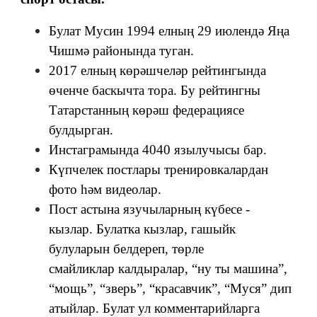
Булат Мусин 1994 елның 29 июлендә Яңа
Чишмә районында туган.
2017 елның көрәшчеләр рейтингында
өченче баскычта тора. Бу рейтингны
Татарстанның көрәш федерациясе
булдырган.
Инстаграмында 4040 язылучысы бар.
Күпчелек постлары тренировкалардан
фото һәм видеолар.
Пост астына язучыларның күбесе -
кызлар. Булатка кызлар, гашыйк
булуларын белдереп, төрле
смайликлар калдыралар, “ну ты машина”,
“мощь”, “зверь”, “красавчик”, “Муся” дип
атыйлар. Булат ул комментарийларга