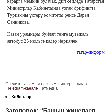
карарга мөмкин булачак, дип сөйләде Татарстан
Министрлар Кабинетында узган брифингта
Туризмны үстерү комитеты рәисе Дарья
Санникова.
Казан урамнары буйлап төнге музыкаль
автобус 25 июльгә кадәр йөриячәк.
татар-информ
Следите за самым важным и интересным в
Telegram-канале
Татмедиа
Хәбәрләр
Заголовок: “Башың җиңеләеп