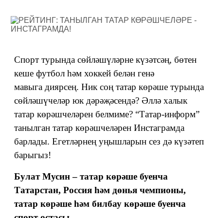
Спорт турында сөйләшүләрне күзәтсәң, бөтен
кеше футбол һәм хоккей белән генә
мавыга диярсең. Ник соң татар көрәше турында
сөйләшүчеләр юк дәрәҗәсендә? Әллә халык
татар көрәшчеләрен белмиме? “Татар-информ”
танылган татар көрәшчеләрен Инстаграмда
барлады. Егетләрнең уңышларын сез дә күзәтеп
барыгыз!
Булат Мусин – татар көрәше буенча
Татарстан, Россия һәм дөнья чемпионы,
татар көрәше һәм билбау көрәше буенча
спорт остасы.