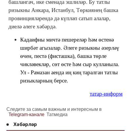
башлангач, ике сменада эшлиләр. Бу татлы
ризыкны Анкара, Истанбул, Төркиянең башка
провинцияләрендә дә күпләп сатып алалар,
диелә әлеге хәбәрдә.
Кадаифны мичтә пешереләр һәм өстенә
ширбәт агызалар. Әлеге ризыкны әзерләү
өчен, пестә (фисташка), башка төрле
чикләвекләр, сөт өсте һәм сыр кулланыла.
Ул - Рамазан аенда иң киң таралган татлы
ризыкларның берсе.
татар-информ
Следите за самым важным и интересным в
Telegram-канале
Татмедиа
Хәбәрләр