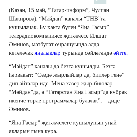
(Казан, 15 май, “Татар-информ”, Чулпан
Шакирова). “Мәйдан” каналы “ТНВ”га
кушылачак. Бу хакта бүген “Яңа Гасыр”
телерадиокомпаниясе җитәкчесе Илшат
Әминов, матбугат очрашуында алда
көтеләчәк
яңалыклар
турында сөйләгәндә
әйтте.
“Мәйдан” каналы да безгә кушылды. Безгә
һәрвакыт: “Сездә җырлыйлар да, бииләр генә”
дип әйтәләр иде. Менә хәзер җыр-биюләр
“Мәйдан”да, ә “Татарстан Яңа Гасыр”да күбрәк
икенче төрле программалар булачак”, – диде
Әминов.
“Яңа Гасыр” җитәкчелеге кушылуның уңай
якларын гына күрә.