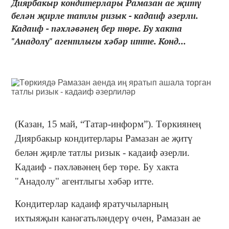
Диярбакыр кондитерлары Рамазан ае җитү
белән җирле татлы ризык - кадаиф әзерли.
Кадаиф - пәхләвәнең бер төре. Бу хакта
"Анадолу" агентлыгы хәбәр итте. Конд...
(Казан, 15 май, “Татар-информ”). Төркиянең
Диярбакыр кондитерлары Рамазан ае җитү
белән җирле татлы ризык - кадаиф әзерли.
Кадаиф - пәхләвәнең бер төре. Бу хакта
"Анадолу" агентлыгы хәбәр итте.
Кондитерлар кадаиф яратучыларның
ихтыяҗын канәгатьләндерү өчен, Рамазан ае