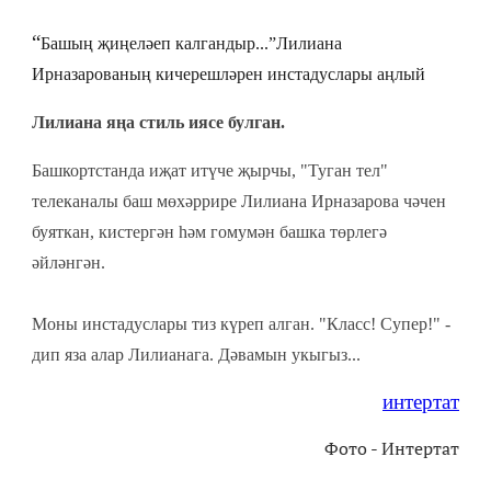
“
Башың җиңеләеп калгандыр...”Лилиана
Ирназарованың кичерешләрен инстадуслары аңлый
Лилиана яңа стиль иясе булган.
Башкортстанда иҗат итүче җырчы, "Туган тел"
телеканалы баш мөхәррире Лилиана Ирназарова чәчен
буяткан, кистергән һәм гомумән башка төрлегә
әйләнгән.
Моны инстадуслары тиз күреп алган. "Класс! Супер!" -
дип яза алар Лилианага. Дәвамын укыгыз...
интертат
Фото - Интертат