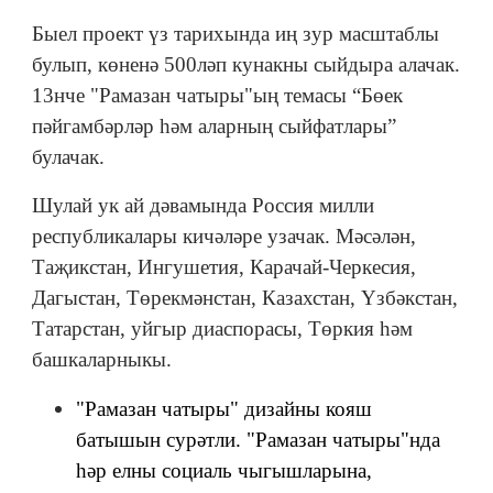
Быел проект үз тарихында иң зур масштаблы
булып, көненә 500ләп кунакны сыйдыра алачак.
13нче "Рамазан чатыры"ың темасы “Бөек
пәйгамбәрләр һәм аларның сыйфатлары”
булачак.
Шулай ук ай дәвамында Россия милли
республикалары кичәләре узачак. Мәсәлән,
Таҗикстан, Ингушетия, Карачай-Черкесия,
Дагыстан, Төрекмәнстан, Казахстан, Үзбәкстан,
Татарстан, уйгыр диаспорасы, Төркия һәм
башкаларныкы.
"Рамазан чатыры" дизайны кояш
батышын сурәтли. "Рамазан чатыры"нда
һәр елны социаль чыгышларына,