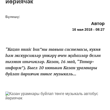
йөриячәк
Бүлешү:
Автор
16 мая 2018 - 08:27
“Kazan music bus”ны тавыш системасы, кухня
һәм экскурсияләр үткәрү өчен җиһазлар белән
тәэмин итәчәкләр. Казан, 16 май, “Татар-
информ”). Быел 10 июньнән Казан урамнары
буйлап йөриячәк төнге музыкаль...