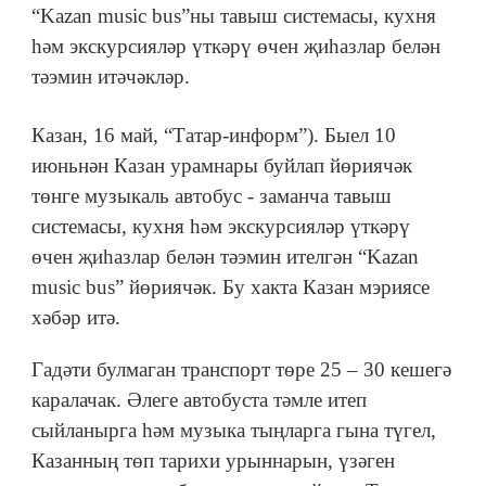
“Kazan music bus”ны тавыш системасы, кухня
һәм экскурсияләр үткәрү өчен җиһазлар белән
тәэмин итәчәкләр.
Казан, 16 май, “Татар-информ”). Быел 10
июньнән Казан урамнары буйлап йөриячәк
төнге музыкаль автобус - заманча тавыш
системасы, кухня һәм экскурсияләр үткәрү
өчен җиһазлар белән тәэмин ителгән “Kazan
music bus” йөриячәк. Бу хакта Казан мэриясе
хәбәр итә.
Гадәти булмаган транспорт төре 25 – 30 кешегә
каралачак. Әлеге автобуста тәмле итеп
сыйланырга һәм музыка тыңларга гына түгел,
Казанның төп тарихи урыннарын, үзәген