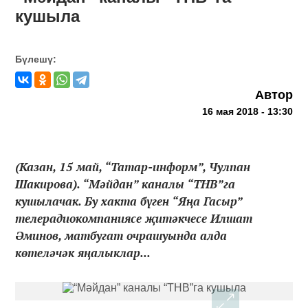
кушыла
Бүлешү:
Автор
16 мая 2018 - 13:30
(Казан, 15 май, “Татар-информ”, Чулпан
Шакирова). “Мәйдан” каналы “ТНВ”га
кушылачак. Бу хакта бүген “Яңа Гасыр”
телерадиокомпаниясе җитәкчесе Илшат
Әминов, матбугат очрашуында алда
көтеләчәк яңалыклар...