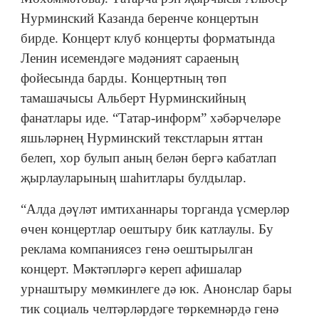
Нурминский Казанда беренче концертын
бирде. Концерт клуб концерты форматында
Ленин исемендәге мәдәният сараеның
фойесында барды. Концертның төп
тамашачысы Альберт Нурминскийның
фанатлары иде. “Татар-информ” хәбәрчеләре
яшьләрнең Нурминский текстларын яттан
белеп, хор булып аның белән бергә кабатлап
җырлауларының шаһитлары булдылар.
“Алда дәүләт имтиханнары торганда үсмерләр
өчен концертлар оештыру бик катлаулы. Бу
реклама компаниясез генә оештырылган
концерт. Мәктәпләргә кереп афишалар
урнаштыру мөмкинлеге дә юк. Анонслар бары
тик социаль челтәрләрдәге төркемнәрдә генә