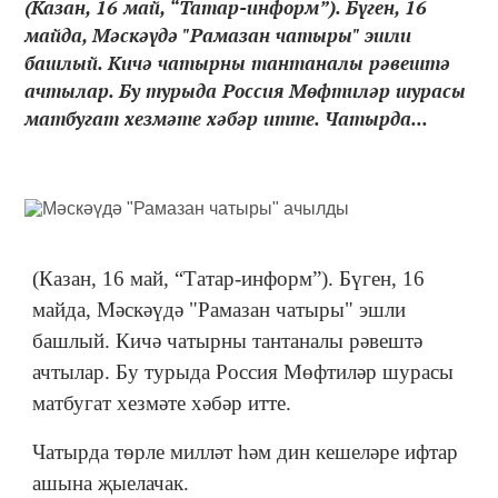
(Казан, 16 май, “Татар-информ”). Бүген, 16
майда, Мәскәүдә "Рамазан чатыры" эшли
башлый. Кичә чатырны тантаналы рәвештә
ачтылар. Бу турыда Россия Мөфтиләр шурасы
матбугат хезмәте хәбәр итте. Чатырда...
(Казан, 16 май, “Татар-информ”). Бүген, 16
майда, Мәскәүдә "Рамазан чатыры" эшли
башлый. Кичә чатырны тантаналы рәвештә
ачтылар. Бу турыда Россия Мөфтиләр шурасы
матбугат хезмәте хәбәр итте.
Чатырда төрле милләт һәм дин кешеләре ифтар
ашына җыелачак.