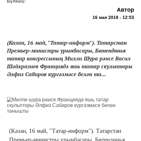
Бүлешү:
Автор
16 мая 2018 - 12:53
(Казан, 16 май, "Татар-информ"). Татарстан
Премьер-министры урынбасары, Бөтендөнья
татар конгрессының Милли Шура рәисе Васил
Шәйхразиев Франциядә яшь татар скульпторы
Әлфиз Сабиров күргәзмәсе белән та...
(Казан, 16 май, "Татар-информ"). Татарстан
Премьер-министры урынбасары, Бөтендөнья