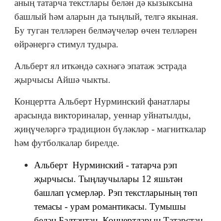
аның татарча текстлары белән дә кызыксына
башлый һәм аларын да тыңлый, телгә якыная.
Бу туган телләрен белмәүчеләр өчен телләрен
өйрәнергә стимул тудыра.
Альберт ял иткәндә сәхнәгә эпатаж эстрада
җырчысы Айшә чыкты.
Концертта Альберт Нурминский фанатлары
арасында викториналар, уеннар уйнатылды,
җиңүчеләргә традицион бүләкләр - магниткалар
һәм футболкалар бирелде.
Альберт Нурминский - татарча рэп
җырчысы. Тыңлаучылары 12 яшьтән
башлап үсмерләр. Рэп текстларының төп
темасы - урам романтикасы. Тумышы
белән Балтачтан. Концертларын Татарстан