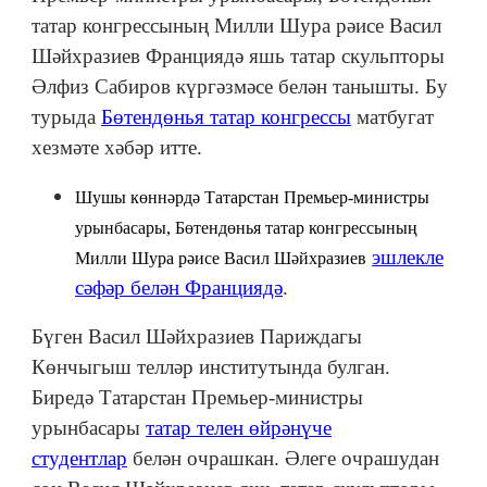
татар конгрессының Милли Шура рәисе Васил
Шәйхразиев Франциядә яшь татар скульпторы
Әлфиз Сабиров күргәзмәсе белән танышты. Бу
турыда
Бөтендөнья татар конгрессы
матбугат
хезмәте хәбәр итте.
Шушы көннәрдә Татарстан Премьер-министры
урынбасары, Бөтендөнья татар конгрессының
эшлекле
Милли Шура рәисе Васил Шәйхразиев
сәфәр белән Франциядә
.
Бүген Васил Шәйхразиев Париждагы
Көнчыгыш телләр институтында булган.
Биредә Татарстан Премьер-министры
урынбасары
татар телен өйрәнүче
студентлар
белән очрашкан. Әлеге очрашудан