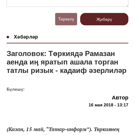
Теркәлү
Җибәрү
Хәбәрләр
Заголовок: Төркиядә Рамазан
аенда иң яратып ашала торган
татлы ризык - кадаиф әзерлиләр
Бүлешү:
Автор
16 мая 2018 - 13:17
(Казан, 15 май, “Татар-информ”). Төркиянең