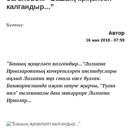
калгандыр...”
Бүлешү:
Автор
16 мая 2018 - 07:59
“Башың җиңеләеп калгандыр...”Лилиана
Ирназарованың кичерешләрен инстадуслары
аңлый Лилиана яңа стиль иясе булган.
Башкортстанда иҗат итүче җырчы, "Туган
тел" телеканалы баш мөхәррире Лилиана
Ирназар...