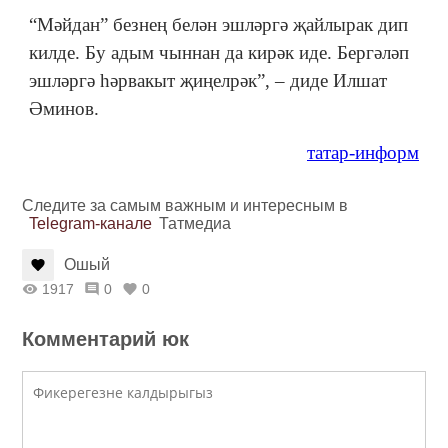
“Мәйдан” безнең белән эшләргә җайлырак дип
килде. Бу адым чыннан да кирәк иде. Бергәләп
эшләргә һәрвакыт җиңелрәк”, – диде Илшат
Әминов.
татар-информ
Следите за самым важным и интересным в
Telegram-канале
Татмедиа
Ошый
1917
0
0
Комментарий юк