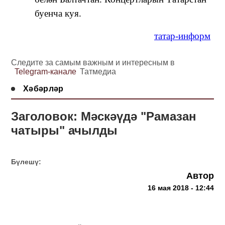
буенча куя.
татар-информ
Следите за самым важным и интересным в
Telegram-канале
Татмедиа
Хәбәрләр
Заголовок: Мәскәүдә "Рамазан
чатыры" ачылды
Бүлешү:
Автор
16 мая 2018 - 12:44