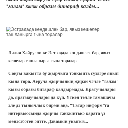
"галәм" кызы образы битараф калды...
Лилия Хәйруллина:
Эстрадада к
өндәшлек бар, явыз
кешеләр ташланырга гына торалар
Соңгы вакытта бу җырчыга тәнкыйть сүзләре явып
кына тора. Аеруча җырчының җирән чәчле "галәм"
кызы образы битараф калдырмады. Яратучылары
да, яратмаучылары да күп. Үткен телле тамашачы
әле дә тынычлык бирми аңа. “Татар-информ”га
интервьюсында җырчы тәнкыйтькә карата үз
мөнәсәбәтен әйтте.
Дәвамын укыгыз...