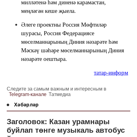
милләтенә һәм диненә карамастан,
меңләгән кеше җыела.
Әлеге проектны Россия Мөфтиләр
шурасы, Россия Федерациясе
мөселманнарының Диния нәзарәте һәм
Мәскәү шәһәре мөселманнарының Диния
нәзарәте оештыра.
татар-информ
Следите за самым важным и интересным в
Telegram-канале
Татмедиа
Хәбәрләр
Заголовок: Казан урамнары
буйлап төнге музыкаль автобус