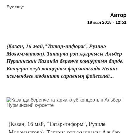
Бүлешү:
Автор
16 мая 2018 - 12:51
(Казан, 16 май, "Татар-информ", Рузилә
Мөхәммәтова). Татарча рэп җырчысы Альбер
Нурминский Казанда беренче концертын бирде.
Концерт клуб концерты форматында Ленин
исемендәге мәдәният сараеның фойесынд...
(Казан, 16 май, "Татар-информ", Рузилә
Мөхәммәтова). Татарча рэп җырчысы Альбер