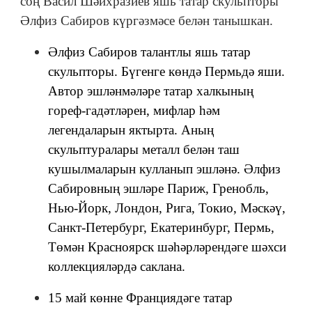
соң Васил Шәйхразиев яшь татар скульпторы
Әлфиз Сабиров күргәзмәсе белән танышкан.
Әлфиз Сабиров талантлы яшь татар
скульпторы. Бүгенге көндә Пермьдә яши.
Автор эшләнмәләре татар халкының
гореф-гадәтләрен, мифлар һәм
легендаларын яктырта. Аның
скульптуралары металл белән таш
кушылмаларын кулланып эшләнә. Әлфиз
Сабировның эшләре Париж, Гренобль,
Нью-Йорк, Лондон, Рига, Токио, Мәскәү,
Санкт-Петербург, Екатеринбург, Пермь,
Төмән Красноярск шәһәрләрендәге шәхси
коллекцияләрдә саклана.
15 май көнне Франциядәге татар