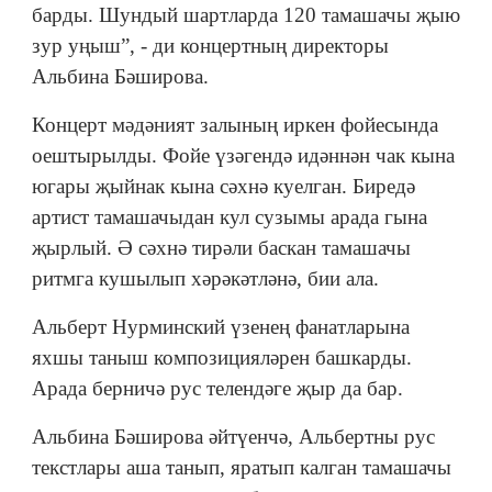
барды. Шундый шартларда 120 тамашачы җыю
зур уңыш”, - ди концертның директоры
Альбина Бәширова.
Концерт мәдәният залының иркен фойесында
оештырылды. Фойе үзәгендә идәннән чак кына
югары җыйнак кына сәхнә куелган. Биредә
артист тамашачыдан кул сузымы арада гына
җырлый. Ә сәхнә тирәли баскан тамашачы
ритмга кушылып хәрәкәтләнә, бии ала.
Альберт Нурминский үзенең фанатларына
яхшы таныш композицияләрен башкарды.
Арада берничә рус телендәге җыр да бар.
Альбина Бәширова әйтүенчә, Альбертны рус
текстлары аша танып, яратып калган тамашачы