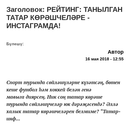
Заголовок: РЕЙТИНГ: ТАНЫЛГАН
ТАТАР КӨРӘШЧЕЛӘРЕ -
ИНСТАГРАМДА!
Бүлешү:
Автор
16 мая 2018 - 12:55
Спорт турында сөйләшүләрне күзәтсәң, бөтен
кеше футбол һәм хоккей белән генә
мавыга диярсең. Ник соң татар көрәше
турында сөйләшүчеләр юк дәрәҗәсендә? Әллә
халык татар көрәшчеләрен белмиме? “Татар-
инф...