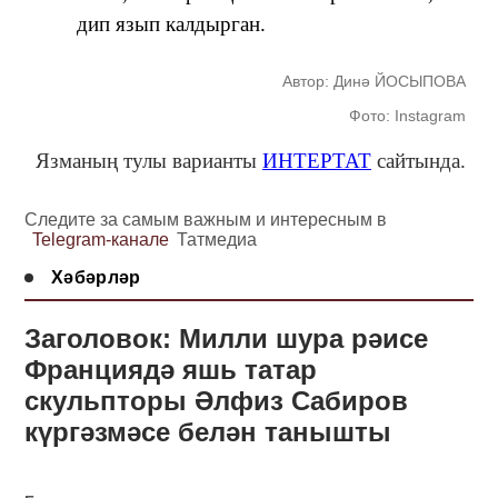
дип язып калдырган.
Автор: Динә ЙОСЫПОВА
Фото: Instagram
Язманың тулы варианты
ИНТЕРТАТ
сайтында.
Следите за самым важным и интересным в
Telegram-канале
Татмедиа
Хәбәрләр
Заголовок: Милли шура рәисе
Франциядә яшь татар
скульпторы Әлфиз Сабиров
күргәзмәсе белән танышты