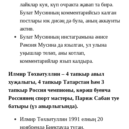
лайклар куя, күп очракта җавап та бирә.
Булат Мусинның комментарийсыз калган
постлары юк дисәң дә була, аның аккаунты
актив.
Булат Мусинның инстаграмына әнисе
Рәмзия Мусина да язылган, ул улына
уңышлар теләп, аны котлап,
комментарийлар язып калдыра.
Илмир Төхвәтуллин – 4 тапкыр авыл
хуҗалыгы, 4 тапкыр Татарстан һәм 3
тапкыр Россия чемпионы, көрәш буенча
Россиянең спорт мастеры, Париж Сабан туе
батыры (үз авырлыгында).
Илмир Төхвәтуллин 1991 елның 20
ноябрендә Биектауда туган.