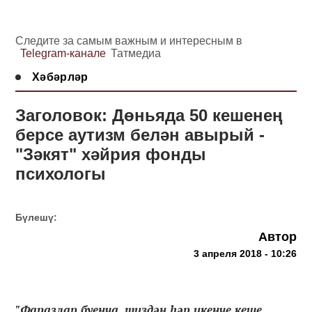
Следите за самым важным и интересным в
Telegram-канале
Татмедиа
Хәбәрләр
Заголовок: Дөньяда 50 кешенең
берсе аутизм белән авырый -
"Зәкят" хәйрия фонды
психологы
Бүлешү:
Автор
3 апреля 2018 - 10:26
"Фаразлар буенча, тиздән һәр икенче кеше