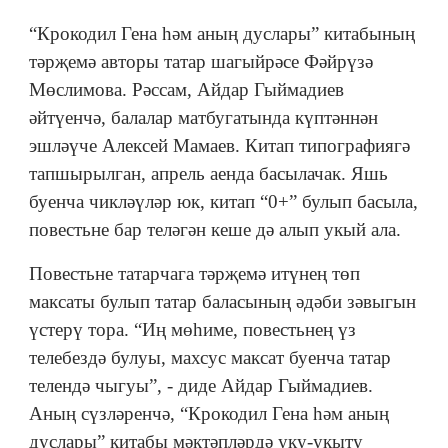
“Крокодил Гена һәм аның дуслары” китабының
тәрҗемә авторы татар шагыйрәсе Фәйрүзә
Мөслимова. Рәссам, Айдар Гыймадиев
әйтүенчә, балалар матбугатында күптәннән
эшләүче Алексей Мамаев. Китап типографиягә
тапшырылган, апрель аенда басылачак. Яшь
буенча чикләүләр юк, китап “0+” булып басыла,
повестьне бар теләгән кеше дә алып укый ала.
Повестьне татарчага тәрҗемә итүнең төп
максаты булып татар баласының әдәби зәвыгын
үстерү тора. “Иң мөһиме, повестьнең үз
телебездә булуы, махсус максат буенча татар
телендә чыгуы”, - диде Айдар Гыймадиев.
Аның сүзләренчә, “Крокодил Гена һәм аның
дуслары” китабы мәктәпләрдә уку-укыту