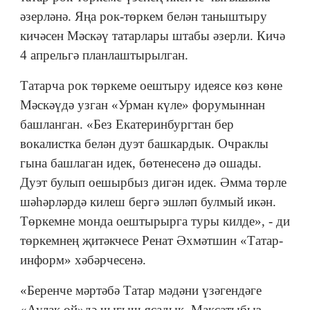
әзерләнә. Яңа рок-төркем белән таныштыру
кичәсен Мәскәү татарлары штабы әзерли. Кичә
4 апрельгә планлаштырылган.
Татарча рок төркеме оештыру идеясе көз көне
Мәскәүдә узган «Урман күле» форумыннан
башланган. «Без Екатеринбургтан бер
вокалистка белән дуэт башкардык. Очраклы
гына башлаган идек, бөтенесенә дә ошады.
Дуэт булып оешырбыз дигән идек. Әмма төрле
шәһәрләрдә килеш бергә эшләп булмый икән.
Төркемне монда оештырырга туры килде», - ди
төркемнең җитәкчесе Ренат Әхмәтшин «Татар-
информ» хәбәрчесенә.
«Беренче мәртәбә Татар мәдәни үзәгендәге
«Аулак өй»дә чыгыш ясадык. Максатыбыз -