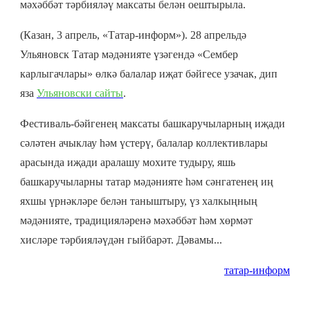
мәхәббәт тәрбияләү максаты белән оештырыла.
(Казан, 3 апрель, «Татар-информ»). 28 апрельдә
Ульяновск Татар мәдәнияте үзәгендә «Сембер
карлыгачлары» өлкә балалар иҗат бәйгесе узачак, дип
яза
Ульяновски сайты
.
Фестиваль-бәйгенең максаты башкаручыларның иҗади
сәләтен ачыклау һәм үстерү, балалар коллективлары
арасында иҗади аралашу мохите тудыру, яшь
башкаручыларны татар мәдәнияте һәм сәнгатенең иң
яхшы үрнәкләре белән таныштыру, үз халкыңның
мәдәнияте, традицияләренә мәхәббәт һәм хөрмәт
хисләре тәрбияләүдән гыйбарәт.
Дәвамы...
татар-информ