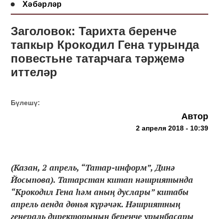
Хәбәрләр
Заголовок: Тарихта беренче
тапкыр Крокодил Гена турында
повестьне татарчага тәрҗемә
иттеләр
Бүлешү:
Автор
2 апреля 2018 - 10:39
(Казан, 2 апрель, “Татар-информ”, Динә
Йосыпова). Татарстан китап нәшриятында
“Крокодил Гена һәм аның дуслары” китабы
апрель аенда дөнья күрәчәк. Нәшриятның
генераль директорының беренче урынбасары