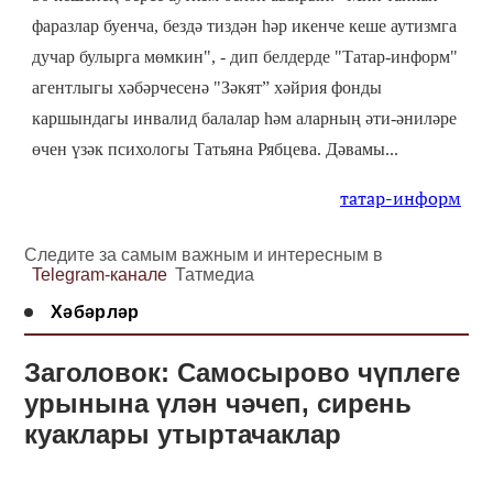
фаразлар буенча, бездә тиздән һәр икенче кеше аутизмга
дучар булырга мөмкин", - дип белдерде "Татар-информ"
агентлыгы хәбәрчесенә "Зәкят” хәйрия фонды
каршындагы инвалид балалар һәм аларның әти-әниләре
өчен үзәк психологы Татьяна Рябцева.
Дәвамы...
татар-информ
Следите за самым важным и интересным в
Telegram-канале
Татмедиа
Хәбәрләр
Заголовок: Самосырово чүплеге
урынына үлән чәчеп, сирень
куаклары утыртачаклар