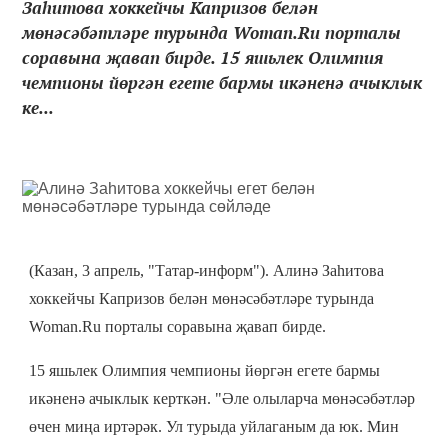
Заһитова хоккейчы Капризов белән
мөнәсәбәтләре турында Woman.Ru порталы
соравына җавап бирде. 15 яшьлек Олимпия
чемпионы йөргән егете бармы икәненә ачыклык
ке...
(Казан, 3 апрель, "Татар-информ"). Алинә Заһитова
хоккейчы Капризов белән мөнәсәбәтләре турында
Woman.Ru порталы соравына җавап бирде.
15 яшьлек Олимпия чемпионы йөргән егете бармы
икәненә ачыклык керткән. "Әле олыларча мөнәсәбәтләр
өчен миңа иртәрәк. Ул турыда уйлаганым да юк. Мин