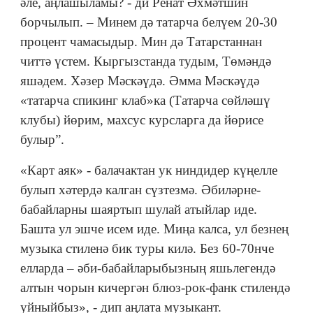
әле, аңлашыламы? - ди Ренат Әхмәтшин
борчылып. – Минем дә татарча белүем 20-30
процент чамасыдыр. Мин дә Татарстаннан
читтә үстем. Кыргызстанда тудым, Төмәндә
яшәдем. Хәзер Мәскәүдә. Әмма Мәскәүдә
«татарча спикинг клаб»ка (Татарча сөйләшү
клубы) йөрим, махсус курсларга да йөрисе
булыр”.
«Карт аяк» - балачактан ук ниндидер күңелле
булып хәтердә калган сүзтезмә. Әбиләрне-
бабайларны шаяртып шулай атыйлар иде.
Башта ул эшче исем иде. Миңа калса, ул безнең
музыка стиленә бик туры килә. Без 60-70нче
елларда – әби-бабайларыбызның яшьлегендә
алтын чорын кичергән блюз-рок-фанк стилендә
уйныйбыз», - дип аңлата музыкант.