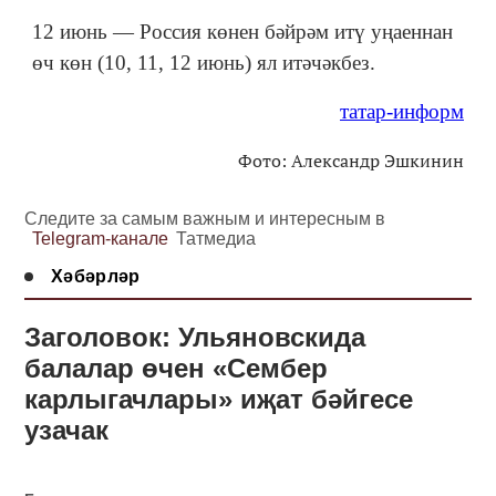
12 июнь — Россия көнен бәйрәм итү уңаеннан
өч көн (10, 11, 12 июнь) ял итәчәкбез.
татар-информ
Фото: Александр Эшкинин
Следите за самым важным и интересным в
Telegram-канале
Татмедиа
Хәбәрләр
Заголовок: Ульяновскида
балалар өчен «Сембер
карлыгачлары» иҗат бәйгесе
узачак