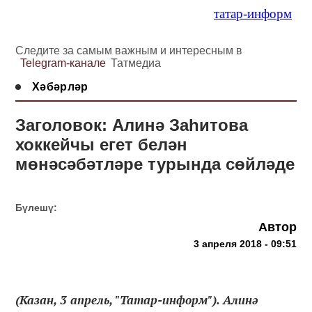
татар-информ
Следите за самым важным и интересным в
Telegram-канале
Татмедиа
Хәбәрләр
Заголовок: Алинә Заһитова
хоккейчы егет белән
мөнәсәбәтләре турында сөйләде
Бүлешү:
Автор
3 апреля 2018 - 09:51
(Казан, 3 апрель, "Татар-информ"). Алинә