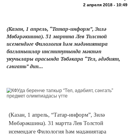
2 апреля 2018 - 10:49
(Казан, 1 апрель, “Татар-информ”, Зилә
Мөбәрәкшина). 31 мартта Лев Толстой
исемендәге Филология һәм мәдәниятара
багланышлар институтында мәктәп
укучылары арасында Төбәкара “Тел, әдәбият,
сәнгать” дип...
(Казан, 1 апрель, “Татар-информ”, Зилә
Мөбәрәкшина). 31 мартта Лев Толстой
исемендәге Филология һәм мәдәниятара