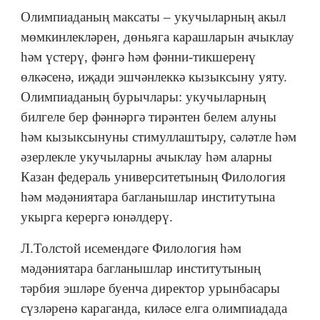
Олимпиаданың максаты – укучыларның акыл
мөмкинлекләрен, дөньяга карашларын ачыклау
һәм үстерү, фәнгә һәм фәнни-тикшеренү
өлкәсенә, иҗади эшчәнлеккә кызыксыну уяту.
Олимпиаданың бурычлары: укучыларның
билгеле бер фәннәргә тирәнтен белем алуны
һәм кызыксынуны стимуллаштыру, сәләтле һәм
әзерлекле укучыларны ачыклау һәм аларны
Казан федераль университетының Филология
һәм мәдәниятара багланышлар институтына
укырга керергә юнәлдерү.
Л.Толстой исемендәге Филология һәм
мәдәниятара багланышлар институтының
тәрбия эшләре буенча директор урынбасары
сүзләренә караганда, киләсе елга олимпиадада