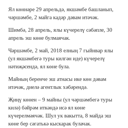
Ял көннәре 29 апрельдә, якшәмбе башланып,
чәршәмбе, 2 майга кадәр дәвам итәчәк.
Шимбә, 28 апрель, ялы күчерелү сәбәпле, 30
апрель эш көне булмаячак.
Чәршәмбе, 2 май, 2018 елның 7 гыйнвар ялы
(ул якшәмбегә туры килгән иде) күчерелү
нәтиҗәсендә, ял көне була.
Майның беренче эш атнасы ике көн дәвам
итәчәк, диелә агентлык хәбәрендә.
Җиңү көнен – 9 майны (ул чәршәмбегә туры
килә) бәйрәм иткәндә исә ял көне
күчерелмәячәк. Шул ук вакытта, 8 майда эш
көне бер сәгатькә кыскарак булачак.