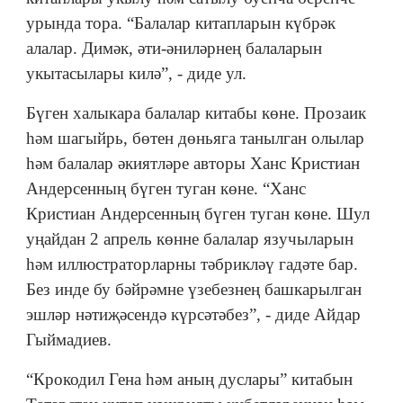
урында тора. “Балалар китапларын күбрәк
алалар. Димәк, әти-әниләрнең балаларын
укытасылары килә”, - диде ул.
Бүген халыкара балалар китабы көне. Прозаик
һәм шагыйрь, бөтен дөньяга танылган олылар
һәм балалар әкиятләре авторы Ханс Кристиан
Андерсенның бүген туган көне. “Ханс
Кристиан Андерсенның бүген туган көне. Шул
уңайдан 2 апрель көнне балалар язучыларын
һәм иллюстраторларны тәбрикләү гадәте бар.
Без инде бу бәйрәмне үзебезнең башкарылган
эшләр нәтиҗәсендә күрсәтәбез”, - диде Айдар
Гыймадиев.
“Крокодил Гена һәм аның дуслары” китабын