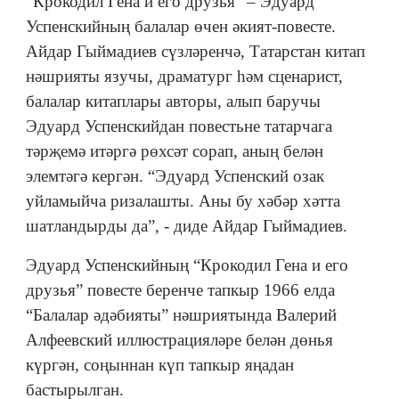
“Крокодил Гена и его друзья” – Эдуард
Успенскийның балалар өчен әкият-повесте.
Айдар Гыймадиев сүзләренчә, Татарстан китап
нәшрияты язучы, драматург һәм сценарист,
балалар китаплары авторы, алып баручы
Эдуард Успенскийдан повестьне татарчага
тәрҗемә итәргә рөхсәт сорап, аның белән
элемтәгә кергән. “Эдуард Успенский озак
уйламыйча ризалашты. Аны бу хәбәр хәтта
шатландырды да”, - диде Айдар Гыймадиев.
Эдуард Успенскийның “Крокодил Гена и его
друзья” повесте беренче тапкыр 1966 елда
“Балалар әдәбияты” нәшриятында Валерий
Алфеевский иллюстрацияләре белән дөнья
күргән, соңыннан күп тапкыр яңадан
бастырылган.