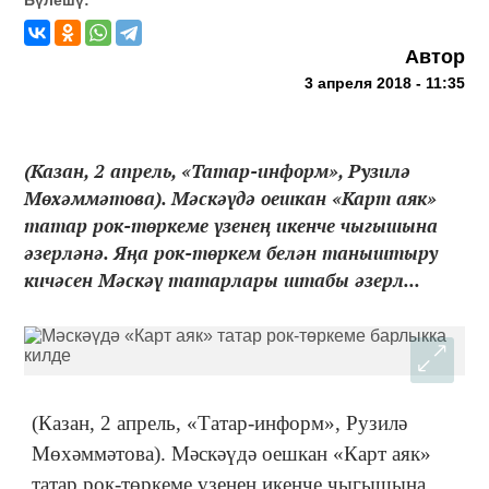
Автор
3 апреля 2018 - 11:35
(Казан, 2 апрель, «Татар-информ», Рузилә
Мөхәммәтова). Мәскәүдә оешкан «Карт аяк»
татар рок-төркеме үзенең икенче чыгышына
әзерләнә. Яңа рок-төркем белән таныштыру
кичәсен Мәскәү татарлары штабы әзерл...
(Казан, 2 апрель, «Татар-информ», Рузилә
Мөхәммәтова). Мәскәүдә оешкан «Карт аяк»
татар рок-төркеме үзенең икенче чыгышына