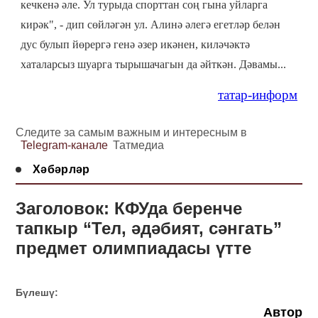
кечкенә әле. Ул турыда спорттан соң гына уйларга
кирәк", - дип сөйләгән ул. Алинә әлегә егетләр белән
дус булып йөрергә генә әзер икәнен, киләчәктә
хаталарсыз шуарга тырышачагын да әйткән. Дәвамы...
татар-информ
Следите за самым важным и интересным в
Telegram-канале
Татмедиа
Хәбәрләр
Заголовок: КФУда беренче
тапкыр “Тел, әдәбият, сәнгать”
предмет олимпиадасы үтте
Бүлешү:
Автор