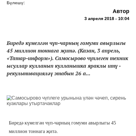
Бүлешү:
Автор
3 апреля 2018 - 10:04
Биредә күмелгән чүп-чарның гомуми авырлыгы
45 миллион тоннага җитә. (Казан, 3 апрель,
«Татар-информ»). Самосырово чүплеген техник
ысуллар кулланып кулланышка яраклы итү -
рекультивацияләү этабын 26 а...
Биредә күмелгән чүп-чарның гомуми авырлыгы 45
миллион тоннага җитә.