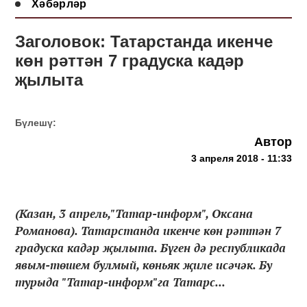
Хәбәрләр
Заголовок: Татарстанда икенче
көн рәттән 7 градуска кадәр
җылыта
Бүлешү:
Автор
3 апреля 2018 - 11:33
(Казан, 3 апрель,"Татар-информ", Оксана
Романова). Татарстанда икенче көн рәттән 7
градуска кадәр җылыта. Бүген дә республикада
явым-төшем булмый, көньяк җиле исәчәк. Бу
турыда "Татар-информ"га Татарс...