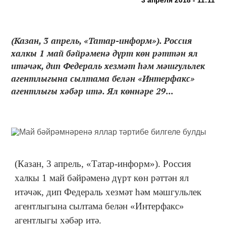
(Казан, 3 апрель, «Татар-информ»). Россия
халкы 1 май бәйрәменә дүрт көн рәттән ял
итәчәк, дип Федераль хезмәт һәм мәшгульлек
агентлыгына сылтама белән «Интерфакс»
агентлыгы хәбәр итә. Ял көннәре 29...
(Казан, 3 апрель, «Татар-информ»). Россия
халкы 1 май бәйрәменә дүрт көн рәттән ял
итәчәк, дип Федераль хезмәт һәм мәшгульлек
агентлыгына сылтама белән «Интерфакс»
агентлыгы хәбәр итә.