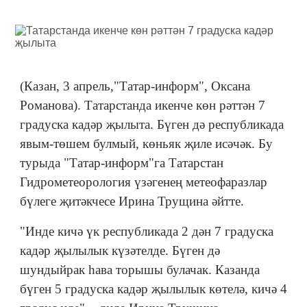
(Казан, 3 апрель,"Татар-информ", Оксана
Романова). Татарстанда икенче көн рәттән 7
градуска кадәр җылыта. Бүген дә республикада
явым-төшем булмый, көньяк җиле исәчәк. Бу
турыда "Татар-информ"га Татарстан
Гидрометеорология үзәгенең метеофаразлар
бүлеге җитәкчесе Ирина Трущина әйтте.
"Инде кичә үк республикада 2 дән 7 градуска
кадәр җылылык күзәтелде. Бүген дә
шундыйрак һава торышы булачак. Казанда
бүген 5 градуска кадәр җылылык көтелә, кичә 4