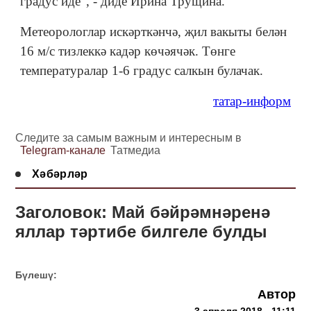
градус иде", - диде Ирина Трущина.
Метеорологлар искәрткәнчә, җил вакыты белән
16 м/с тизлеккә кадәр көчәячәк. Төнге
температуралар 1-6 градус салкын булачак.
татар-информ
Следите за самым важным и интересным в
Telegram-канале
Татмедиа
Хәбәрләр
Заголовок: Май бәйрәмнәренә
яллар тәртибе билгеле булды
Бүлешү:
Автор
3 апреля 2018 - 11:11