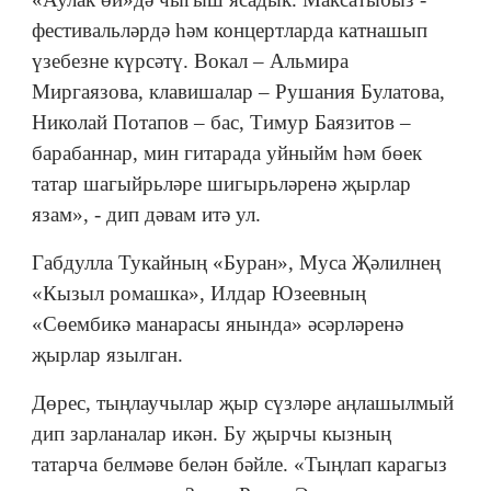
фестивальләрдә һәм концертларда катнашып
үзебезне күрсәтү. Вокал – Альмира
Миргаязова, клавишалар – Рушания Булатова,
Николай Потапов – бас, Тимур Баязитов –
барабаннар, мин гитарада уйныйм һәм бөек
татар шагыйрьләре шигырьләренә җырлар
язам», - дип дәвам итә ул.
Габдулла Тукайның «Буран», Муса Җәлилнең
«Кызыл ромашка», Илдар Юзеевның
«Сөембикә манарасы янында» әсәрләренә
җырлар язылган.
Дөрес, тыңлаучылар җыр сүзләре аңлашылмый
дип зарланалар икән. Бу җырчы кызның
татарча белмәве белән бәйле. «Тыңлап карагыз