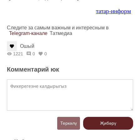
татар-информ
Следите за самым важным и интересным в
Telegram-канале
Татмедиа
Ошый
1221
0
0
Комментарий юк
Теркәлү
Җибәрү