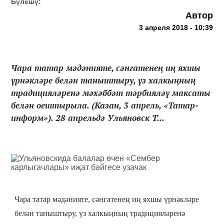
Бүлешү:
Автор
3 апреля 2018 - 10:39
Чара татар мәдәнияте, сәнгатенең иң яхшы
үрнәкләре белән таныштыру, үз халкыңның
традицияләренә мәхәббәт тәрбияләү максаты
белән оештырыла. (Казан, 3 апрель, «Татар-
информ»). 28 апрельдә Ульяновск Т...
Чара татар мәдәнияте, сәнгатенең иң яхшы үрнәкләре
белән таныштыру, үз халкыңның традицияләренә