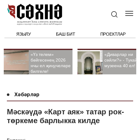
ЯЗЫЛУ
БАШ БИТ
ПРОЕКТЛАР
«Үз телем»
«Диварлар ни
бәйгесенең 2026
сөйли?» - Тукай
нчы ел җиңүчеләре
музеена 40 ел!
билгеле!
Хәбәрләр
Мәскәүдә «Карт аяк» татар рок-
төркеме барлыкка килде
Бүлешү: