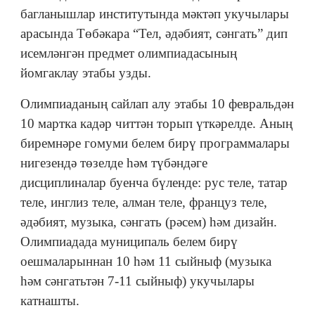
багланышлар институтында мәктәп укучылары
арасында Төбәкара “Тел, әдәбият, сәнгать” дип
исемләнгән предмет олимпиадасының
йомгаклау этабы узды.
Олимпиаданың сайлап алу этабы 10 февральдән
10 мартка кадәр читтән торып үткәрелде. Аның
биремнәре гомуми белем бирү программалары
нигезендә төзелде һәм түбәндәге
дисциплиналар буенча бүленде: рус теле, татар
теле, инглиз теле, алман теле, француз теле,
әдәбият, музыка, сәнгать (рәсем) һәм дизайн.
Олимпиадада муниципаль белем бирү
оешмаларыннан 10 һәм 11 сыйныф (музыка
һәм сәнгатьтән 7-11 сыйныф) укучылары
катнашты.