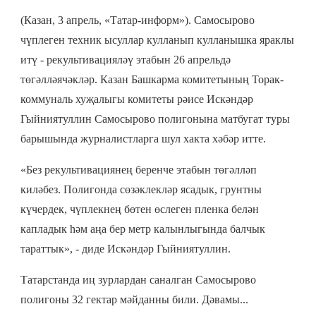
(Казан, 3 апрель, «Татар-информ»). Самосырово
чүплеген техник ысуллар кулланып кулланышка яраклы
итү - рекультивацияләү этабын 26 апрельдә
төгәлләячәкләр. Казан Башкарма комитетының Торак-
коммуналь хуҗалыгы комитеты рәисе Искәндәр
Гыйниятуллин Самосырово полигонына матбугат туры
барышында журналистларга шул хакта хәбәр итте.
«Без рекультивациянең беренче этабын төгәлләп
киләбез. Полигонда сөзәклекләр ясадык, грунтны
күчердек, чүплекнең бөтен өслеген пленка белән
капладык һәм аңа бер метр калынлыгында балчык
тараттык», - диде Искәндәр Гыйниятуллин.
Татарстанда иң зурлардан саналган Самосырово
полигоны 32 гектар мәйданны били. Дәвамы...