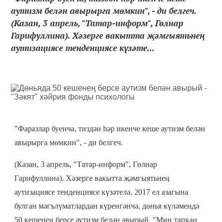
аутизм белән авырырга мөмкин", - ди белгеч.
(Казан, 3 апрель, "Татар-информ", Гөлнар
Гарифуллина). Хәзерге вакытта җәмгыятьнең
аутизациясе тенденциясе күзәте...
"Фаразлар буенча, тиздән һәр икенче кеше аутизм белән
авырырга мөмкин", - ди белгеч.
(Казан, 3 апрель, "Татар-информ", Гөлнар
Гарифуллина). Хәзерге вакытта җәмгыятьнең
аутизациясе тенденциясе күзәтелә. 2017 ел азагына
булган мәгълүматлардан күренгәнчә, дөнья күләмендә
50 кешенең берсе аутизм белән авырый. "Мин тапкан