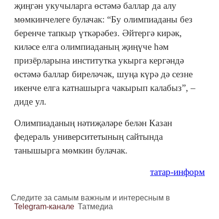
җиңгән укучыларга өстәмә баллар да алу
мөмкинчелеге булачак: “Бу олимпиаданы без
беренче тапкыр үткәрәбез. Әйтергә кирәк,
киләсе елга олимпиаданың җиңүче һәм
призёрларына институтка укырга кергәндә
өстәмә баллар биреләчәк, шуңа күрә дә сезне
икенче елга катнашырга чакырып калабыз”, –
диде ул.
Олимпиаданың нәтиҗәләре белән Казан
федераль университетының сайтында
танышырга мөмкин булачак.
татар-информ
Следите за самым важным и интересным в
Telegram-канале
Татмедиа