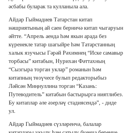
әсбабы буларак та кулланыла ала.
Айдар Гыймадиев Татарстан китап
нәшриятының ай саен берничә китап чыгаруын
әйтте. “Апрель аенда һәм якын арада без
күренекле татар шагыйре һәм Татарстанның
халык язучысы Гәрәй Рәхимнең “Иске самавыр
торбасы” китабын, Нурихан Фәттахның
“Сызгыра торган уклар” романын һәм
китапның төзүчесе булып редакторыбыз
Ләйсән Миңнуллина торган “Казань:
Путеводитель” китабын бастырырга ниятлибез.
Бу китаплар әле әзерләү стадиясендә”, - диде
ул.
Айдар Гыймадиев сүзләренчә, балалар
китаплары укылу һәм сатылу буенча беренче