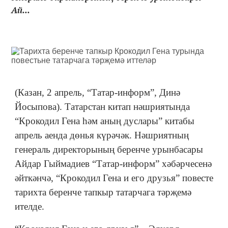
Ай...
(Казан, 2 апрель, “Татар-информ”, Динә
Йосыпова). Татарстан китап нәшриятында
“Крокодил Гена һәм аның дуслары” китабы
апрель аенда дөнья күрәчәк. Нәшриятның
генераль директорының беренче урынбасары
Айдар Гыймадиев “Татар-информ” хәбәрчесенә
әйткәнчә, “Крокодил Гена и его друзья” повесте
тарихта беренче тапкыр татарчага тәрҗемә
ителде.