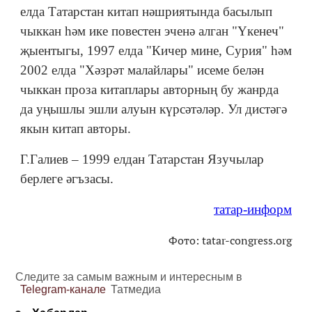
елда Татарстан китап нәшриятында басылып
чыккан һәм ике повестен эченә алган "Үкенеч"
җыентыгы, 1997 елда "Кичер мине, Сурия" һәм
2002 елда "Хәзрәт малайлары" исеме белән
чыккан проза китаплары авторның бу жанрда
да уңышлы эшли алуын күрсәтәләр. Ул дистәгә
якын китап авторы.
Г.Галиев – 1999 елдан Татарстан Язучылар
берлеге әгъзасы.
татар-информ
Фото: tatar-congress.org
Следите за самым важным и интересным в
Telegram-канале
Татмедиа