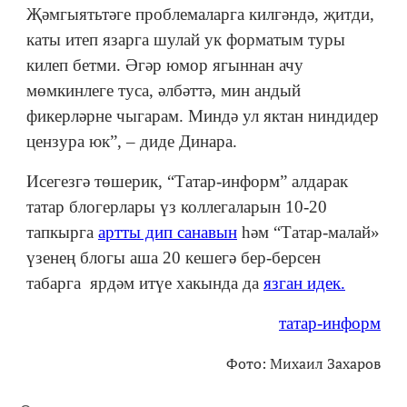
Җәмгыятьтәге проблемаларга килгәндә, җитди,
каты итеп язарга шулай ук форматым туры
килеп бетми. Әгәр юмор ягыннан ачу
мөмкинлеге туса, әлбәттә, мин андый
фикерләрне чыгарам. Миндә ул яктан ниндидер
цензура юк”, – диде Динара.
Исегезгә төшерик, “Татар-информ” алдарак
татар блогерлары үз коллегаларын 10-20
тапкырга
артты дип санавын
һәм “Татар-малай»
үзенең блогы аша 20 кешегә бер-берсен
табарга ярдәм итүе хакында да
язган идек.
татар-информ
Фото: Михаил Захаров