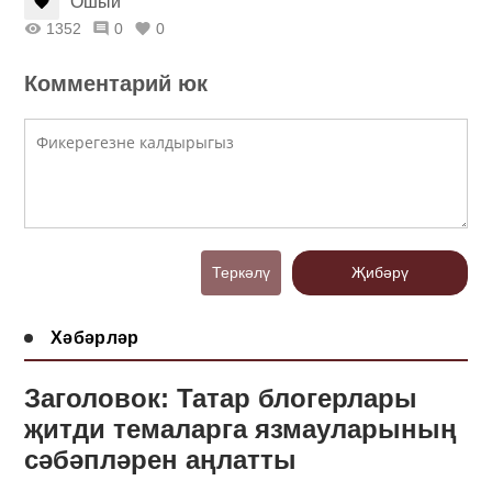
Ошый
1352
0
0
Комментарий юк
Теркәлү
Җибәрү
Хәбәрләр
Заголовок: Татар блогерлары
җитди темаларга язмауларының
сәбәпләрен аңлатты