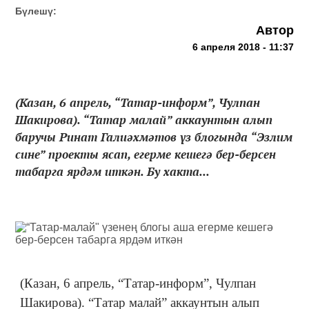
Бүлешү:
Автор
6 апреля 2018 - 11:37
(Казан, 6 апрель, “Татар-информ”, Чулпан
Шакирова). “Татар малай” аккаунтын алып
баручы Ринат Галиәхмәтов үз блогында “Эзлим
сине” проекты ясап, егерме кешегә бер-берсен
табарга ярдәм иткән. Бу хакта...
(Казан, 6 апрель, “Татар-информ”, Чулпан
Шакирова). “Татар малай” аккаунтын алып