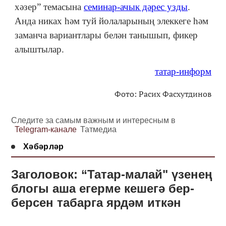
хәзер” темасына
семинар-ачык дәрес узды
.
Анда никах һәм туй йолаларының элеккеге һәм
заманча вариантлары белән танышып, фикер
алыштылар.
татар-информ
Фото: Расих Фасхутдинов
Следите за самым важным и интересным в
Telegram-канале
Татмедиа
Хәбәрләр
Заголовок: “Татар-малай" үзенең
блогы аша егерме кешегә бер-
берсен табарга ярдәм иткән