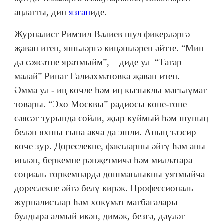
аңлатты, дип
язган
иде.
Журналист Римзил Вәлиев шул фикерләргә
җавап итеп, яшьләргә киңәшләрен әйтте. “Мин
дә сәясәтне яратмыйм”, – диде ул “Татар
малай” Ринат Галиәхмәтовка җавап итеп. –
Әмма ул - иң көчле һәм иң кызыклы мәгълүмат
товары. “Эхо Москвы” радиосы көне-төне
сәясәт турында сөйли, җыр куймый һәм шуның
белән яхшы гына акча да эшли. Аның тәэсир
көче зур. Дөреслекне, фактларны әйтү һәм аны
ипләп, беркемне рәнҗетмичә һәм милләтара
социаль төркемнәрдә дошманлыкны уятмыйча
дөреслекне әйтә белү кирәк. Профессиональ
журналистлар һәм хөкүмәт матбагалары
булдыра алмый икән, димәк, безгә, дәүләт