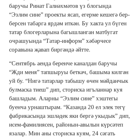
баручы Ринат Галиәхмәтов үз блогында
“Эзлим сине” проекты ясап, егерме кешегә бер-
берсен табарга ярдәм иткән. Бу хакта ул бүген
татар блогерларына багышланган матбугат
очрашуында “Татар-информ” хәбәрчесе
соравына җавап биргәндә әйтте.
“Сентябрь аенда беренче каналдан баручы
“Жди меня” тапшыруы беткәч, башыма килгән
уй бу. “Нигә татарлар табышу өчен мәйданчык
булмаска тиеш” дип, сториска игъланнар куя
башладым. Аларны “Эзлим сине” хэштегы
буенча урнаштырам. “Казанда 20 ел элек тегү
фабрикасында эшләдек яки бергә укыдык” дип,
исем-фамилиясен, районын-авылын күрсәтеп
язалар. Мин аны сториска куям, 24 сәгать