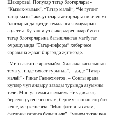
Шакирова). Популяр татар блогерлары -
“Кызык-мызык”, “Татар малай”, “Че гуглит
татар кызы” аккаунтлары авторлары ни өчен үз
блогларында җитди темаларга язмауларын
аңлатты. Бу хакта үз фикерләрен алар бүген
татар блогерларына багышланган матбугат
очрашуында “Татар-информ” хәбәрчесе
соравына җавап биргәндә җиткерде.
“Мин сәясәтне яратмыйм. Халыкка кагылышлы
тема ул инде сәясәт турында”, – диде “Татар
малай” - Ринат Галиәхмәтов. – Соңгы арада
күпләр чүп яндыру заводы турында язуымны
тели. Мин ул темага язмыйм. Ник дисәгез,
берсенең үтенечен язам, берне язганнан соң йөз
кеше, мең кеше яза. “Мин фатирны сатам,
фатирны сатарга булыш әле”, “минем туган көн,