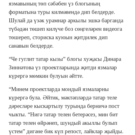
язмавының төп сәбәбен үз блогының
форматына туры килмәвендә дип белдерде.
Шулай да үзәк урамнар аркылы эшкә барганда
түбәдән төшеп килүче боз сөңгеләрен видеога
төшереп, сториска куюын җитдилек дип
санавын белдерде.
“Че гуглит татар кызы” блогы хуҗасы Динара
Зиннәтова үз проектларында җитди язмалар
күрергә мөмкин булуын әйтте.
“Минем проектларда мондый язмаларны
күрергә була. Әйтик, мәктәпләрдә татар теле
дәресләре кыскартылу турында берничә пост
чыкты. “Нигә татар телен бетерәсез, мин бит
татар телен өйрәнеп, шундый акыллы булып
үстем” дигәне бик күп репост, лайклар җыйды.