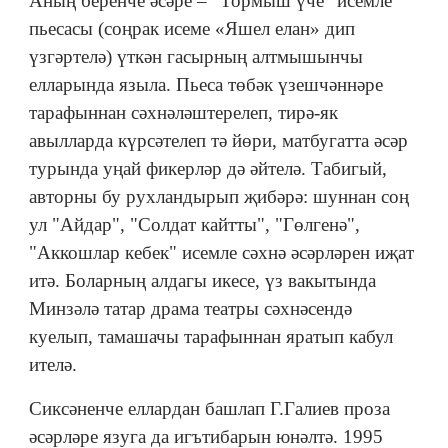
Аның беренче әсәре – "Тормыш үче" исемле
пьесасы (соңрак исеме «Яшел елан» дип
үзгәртелә) үткән гасырның алтмышынчы
елларында языла. Пьеса төбәк үзешчәннәре
тарафыннан сәхнәләштерелеп, тирә-як
авылларда күрсәтелеп тә йөри, матбугатта әсәр
турында уңай фикерләр дә әйтелә. Табигый,
авторны бу рухландырып җибәрә: шуннан соң
ул "Айдар", "Солдат кайтты", "Гөлгенә",
"Аккошлар кебек" исемле сәхнә әсәрләрен иҗат
итә. Боларның алдагы икесе, үз вакытында
Минзәлә татар драма театры сәхнәсендә
куелып, тамашачы тарафыннан яратып кабул
ителә.
Сиксәненче еллардан башлап Г.Галиев проза
әсәрләре язуга да игътибарын юнәлтә. 1995