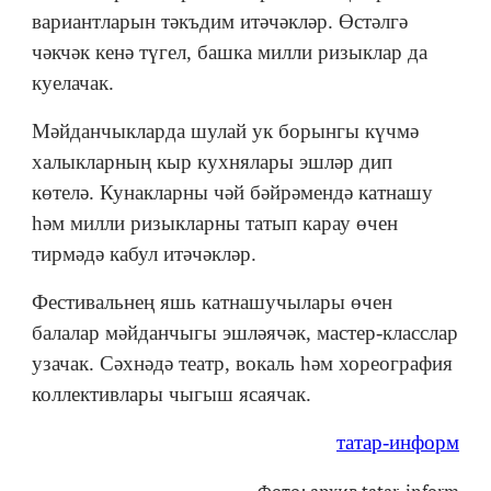
вариантларын тәкъдим итәчәкләр. Өстәлгә
чәкчәк кенә түгел, башка милли ризыклар да
куелачак.
Мәйданчыкларда шулай ук борынгы күчмә
халыкларның кыр кухнялары эшләр дип
көтелә. Кунакларны чәй бәйрәмендә катнашу
һәм милли ризыкларны татып карау өчен
тирмәдә кабул итәчәкләр.
Фестивальнең яшь катнашучылары өчен
балалар мәйданчыгы эшләячәк, мастер-класслар
узачак. Сәхнәдә театр, вокаль һәм хореография
коллективлары чыгыш ясаячак.
татар-информ
Фото: архив tatar-inform