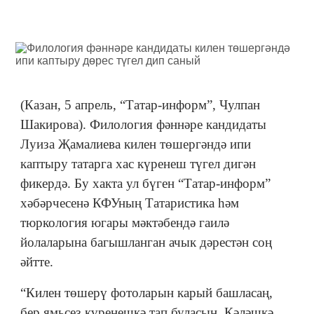
(Казан, 5 апрель, “Татар-информ”, Чулпан
Шакирова). Филология фәннәре кандидаты
Луиза Җамалиева килен төшергәндә ипи
каптыру татарга хас күренеш түгел дигән
фикердә. Бу хакта ул бүген “Татар-информ”
хәбәрчесенә КФУның Татаристика һәм
тюркология югары мәктәбендә гаилә
йолаларына багышланган ачык дәрестән соң
әйтте.
“Килен төшерү фотоларын карый башласаң,
бер ямьсез күренешкә тап буласың. Кәләшкә