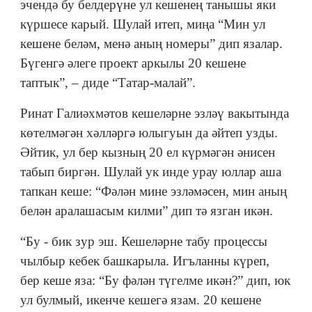
эчендә бу белдерүне ул кешенең танышы яки
күршесе карый. Шулай итеп, миңа “Мин ул
кешене беләм, менә аның номеры” дип язалар.
Бүгенгә әлеге проект аркылы 20 кешене
таптык”, – диде “Татар-малай”.
Ринат Галиәхмәтов кешеләрне эзләү вакытында
көтелмәгән хәлләргә юлыгуын да әйтеп узды.
Әйтик, ул бер кызның 20 ел күрмәгән әнисен
табып биргән. Шулай ук инде урау юллар аша
тапкан кеше: “Фәлән мине эзләмәсен, мин аның
белән аралашасым килми” дип тә язган икән.
“Бу - бик зур эш. Кешеләрне табу процессы
чылбыр кебек башкарыла. Игъланны күреп,
бер кеше яза: “Бу фәлән түгелме икән?” дип, юк
ул булмый, икенче кешегә язам. 20 кешене