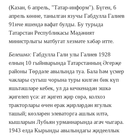
(Казан, 6 апрель, "Татар-информ"). Бүген, 6
апрель көнне, танылган язучы Габдулла Галиев
91нче яшендә вафат булды. Бу турыда
Татарстан Республикасы Мәдәният
министрлыгы матбугат хезмәте хәбәр итте.
Белешмә:
Габдулла Гали улы Галиев 1928
елның 10 гыйнварында Татарстанның Әгерҗе
районы Төрдәле авылында туа. Бала һәм үсмер
чаклары сугыш чорына туры килгән бик күп
яшьтәшләре кебек, ул да кечкенәдән эшкә
җигелеп үсә: ат җигеп җир сөрә, колхоз
тракторлары өчен ерак җирләрдән ягулык
ташый; көзләрен элеваторга ашлык илтә,
кышларын Лубьян урманнарында агач чыгара.
1943 елда Кырынды авылындагы җидееллык