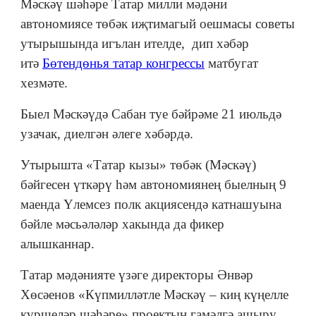
Мәскәү шәһәре Татар милли мәдәни
автономиясе төбәк иҗтимагый оешмасы советы
утырышында игълан ителде, дип хәбәр
итә
Бөтендөнья татар конгрессы
матбугат
хезмәте.
Быел Мәскәүдә Сабан туе бәйрәме 21 июльдә
узачак, диелгән әлеге хәбәрдә.
Утырышта «Татар кызы» төбәк (Мәскәү)
бәйгесен үткәрү һәм автономиянең быелның 9
маенда Үлемсез полк акциясендә катнашуына
бәйле мәсьәләләр хакында да фикер
алышканнар.
Татар мәдәнияте үзәге директоры Әнвәр
Хөсәенов «Күпмилләтле Мәскәү – киң күңелле
күршеләр шәһәре» проектын гамәлгә ашыру