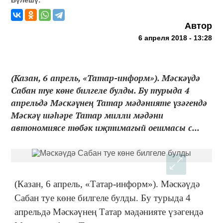
Автор
6 апреля 2018 - 13:28
(Казан, 6 апрель, «Татар-информ»). Мәскәүдә
Сабан туе көне билгеле булды. Бу турыда 4
апрельдә Мәскәүнең Татар мәдәнияте үзәгендә
Мәскәү шәһәре Татар милли мәдәни
автономиясе төбәк иҗтимагый оешмасы с...
(Казан, 6 апрель, «Татар-информ»). Мәскәүдә
Сабан туе көне билгеле булды. Бу турыда 4
апрельдә Мәскәүнең Татар мәдәнияте үзәгендә