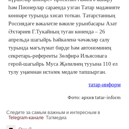
һәм Пионерлар сараенда узган Татар мәдәнияте
көннәре турында хисап тоткан. Татарстанның
Россиядәге вәкаләтле вәкиле урынбасары Азат
Әхтәриев Г.Тукайның туган көнендә – 26
апрельдә шагыйрь һәйкәленә чәчәкләр салу
турында мәгълүмат бирде һәм автономинең
секретарь-референты Зөлфирә Ильясовага
герой-шагыйрь Муса Җәлилнең тууына 110 ел
тулу уңаеннан истәлек медале тапшырган.
татар-информ
Фото: архив tatar-inform
Следите за самым важным и интересным в
Telegram-канале
Татмедиа