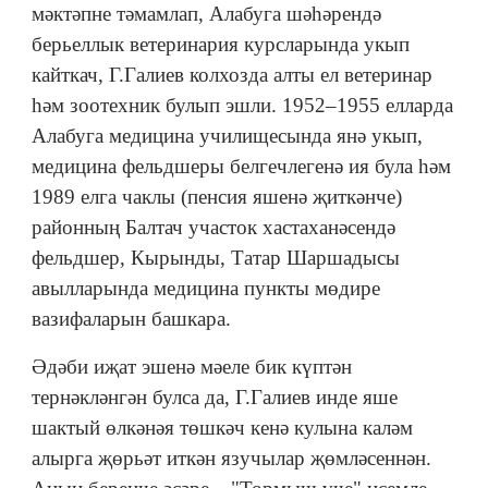
мәктәпне тәмамлап, Алабуга шәһәрендә
берьеллык ветеринария курсларында укып
кайткач, Г.Галиев колхозда алты ел ветеринар
һәм зоотехник булып эшли. 1952–1955 елларда
Алабуга медицина училищесында янә укып,
медицина фельдшеры белгечлегенә ия була һәм
1989 елга чаклы (пенсия яшенә җиткәнче)
районның Балтач участок хастаханәсендә
фельдшер, Кырынды, Татар Шаршадысы
авылларында медицина пункты мөдире
вазифаларын башкара.
Әдәби иҗат эшенә мәеле бик күптән
тернәкләнгән булса да, Г.Галиев инде яше
шактый өлкәнәя төшкәч кенә кулына каләм
алырга җөрьәт иткән язучылар җөмләсеннән.