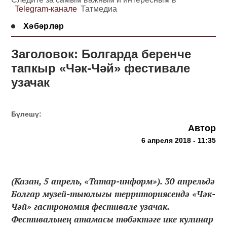
Telegram-канале
Татмедиа
Хәбәрләр
Заголовок: Болгарда беренче
тапкыр «Чәк-Чәй» фестивале
узачак
Бүлешү:
Автор
6 апреля 2018 - 11:35
(Казан, 5 апрель, «Татар-информ»). 30 апрельдә
Болгар музей-тыюлыгы территориясендә «Чәк-
Чәй» гастрономия фестивале узачак.
Фестивальнең атамасы төбәктәге ике кулинар