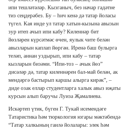
ипи тешләтәләр. Кызганыч, без начар гадәтне
тиз сеңдерәбез. Бу – һич кенә дә татар йоласы
түгел. Кая инде ул татар хатын-кызына авызын
зур итеп ачып ипи кабу? Киленнәр бит
йөзләрен күрсәтмәс өчен, яулык чите белән
авызларын каплап йөргән. Иренә баш булырга
теләп, аннан уздырып, ипи кабу – татар
кызларын бизәми. “Ипи-тоз – ачык йөз”
дисәләр дә, татар киленнәрен бал-май белән, ак
мендәргә бастырып каршы алырга кирәк”, –
диде озак еллар студентларга халык авыз иҗаты
курсын алып баручы Луиза Җамалиева.
Искәртеп үтик, бүген Г. Тукай исемендәге
Татаристика һәм тюркология югары мәктәбендә
“Татар халкының гаилә йолалары: элек һәм