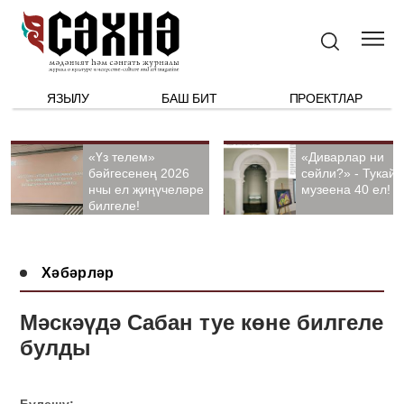
ЯЗЫЛУ
БАШ БИТ
ПРОЕКТЛАР
«Үз телем»
«Диварлар ни
бәйгесенең 2026
сөйли?» - Тукай
нчы ел җиңүчеләре
музеена 40 ел!
билгеле!
Хәбәрләр
Мәскәүдә Сабан туе көне билгеле
булды
Бүлешү: