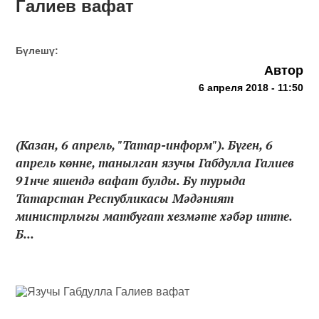
Галиев вафат
Бүлешү:
Автор
6 апреля 2018 - 11:50
(Казан, 6 апрель, "Татар-информ"). Бүген, 6
апрель көнне, танылган язучы Габдулла Галиев
91нче яшендә вафат булды. Бу турыда
Татарстан Республикасы Мәдәният
министрлыгы матбугат хезмәте хәбәр итте.
Б...