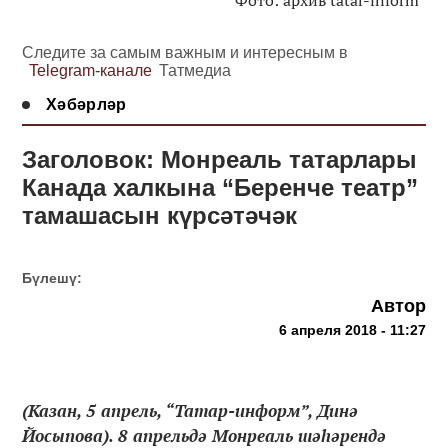
Следите за самым важным и интересным в
Telegram-канале
Татмедиа
Хәбәрләр
Заголовок: Монреаль татарлары
Канада халкына “Беренче театр”
тамашасын күрсәтәчәк
Бүлешү:
Автор
6 апреля 2018 - 11:27
(Казан, 5 апрель, “Татар-информ”, Динә
Йосыпова). 8 апрельдә Монреаль шәһәрендә