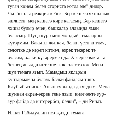
туган көнем белән сториста котла әле” диләр.
Чылбырлы реакция кебек. Бер кешегә яхшылык
эшлисең, мең кешегә кире кагасың. Бер кешегә
яхшы булыр өчен, башкалар алдында яман
буласың. Шуңа күрә мин мондый темаларны
күтәрмим. Вакыты җиткәч, бәлки үсеп киткәч,
сәясәткә дә кереп киткәч, әзрәк текәрәк тә
булсам, бәлки күтәрермен дә. Хәзерге вакытта
безнең авылда интернет юк, элемтә юк. Менә
шул темага язып, Мамадыш якларын
куптармакчы булам. Бәлки файдасы тияр.
Клубыбыз иске. Аның турында да яздым. Менә
шуннан әкрен-әкрен генә язып, киләчәктә зур-
зур файда да китерербез, бәлки”, – ди Ринат.
Илназ Габидуллин исә җитди темага