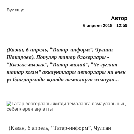
Бүлешү:
Автор
6 апреля 2018 - 12:59
(Казан, 6 апрель, “Татар-информ”, Чулпан
Шакирова). Популяр татар блогерлары -
“Кызык-мызык”, “Татар малай”, “Че гуглит
татар кызы” аккаунтлары авторлары ни өчен
үз блогларында җитди темаларга язмаула...
(Казан, 6 апрель, “Татар-информ”, Чулпан