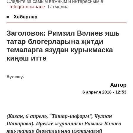
Следите за самым важным и интересным в
Telegram-канале
Татмедиа
Хәбәрләр
Заголовок: Римзил Вәлиев яшь
татар блогерларына җитди
темаларга язудан курыкмаска
киңәш итте
Бүлешү:
Автор
6 апреля 2018 - 12:53
(Казан, 6 апрель, “Татар-информ”, Чулпан
Шакирова). Ирекле журналист Римзил Вәлиев
яшь татар блогерларына иҗтимагый