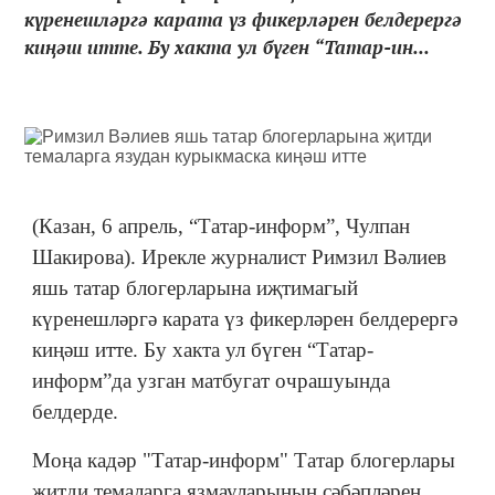
күренешләргә карата үз фикерләрен белдерергә
киңәш итте. Бу хакта ул бүген “Татар-ин...
(Казан, 6 апрель, “Татар-информ”, Чулпан
Шакирова). Ирекле журналист Римзил Вәлиев
яшь татар блогерларына иҗтимагый
күренешләргә карата үз фикерләрен белдерергә
киңәш итте. Бу хакта ул бүген “Татар-
информ”да узган матбугат очрашуында
белдерде.
Моңа кадәр "Татар-информ" Татар блогерлары
җитди темаларга язмауларының сәбәпләрен