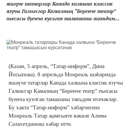
яшәүче татарлар Канада халкына классик
язучы Галиәсгар Камалның “Беренче театр”
пьесасы буенча куелган тамашаны тәкъдим...
(Казан, 5 апрель, “Татар-информ”, Динә
Йосыпова). 8 апрельдә Монреаль шәһәрендә
яшәүче татарлар Канада халкына классик язучы
Галиәсгар Камалның “Беренче театр” пьесасы
буенча куелган тамашаны тәкъдим итәчәкләр.
Бу хакта “Татар-информ” хәбәрчесенә
Монреаль Татар җәмгыяте вәкиле Алимә
Сәлахетдинова хәбәр итте.