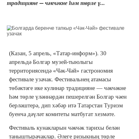
традицияне — чәкчәкне һәм төрле ү...
(Казан, 5 апрель, «Татар-информ»). 30
апрельдә Болгар музей-тыюлыгы
территориясендә «Чәк-Чәй» гастрономия
фестивале узачак. Фестивальнең атамасы
төбәктәге ике кулинар традицияне — чәкчәкне
һәм төрле үләннәрдән пешерелгән Болгар чәен
берләштерә, дип хәбәр итә Татарстан Туризм
буенча дәүләт комитеты матбугат хезмәте.
Фестиваль кунакларын чәкчәк тарихы белән
таныштырачаклар. Әлеге ризыкның төрле