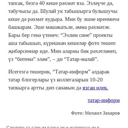
тапсак, безгә 40 кеше рәхмәт яза. Эзләүче дә,
табучысы да. Шулай ук табышырга булышучы
кеше дә рәхмәт яудыра. Мин бу эшне иренмичә
башкарам. Эше мәшәкатьле, әмма рәхмәтле.
Бары бер генә үтенеч: “Эзлим сине” проекты
аша табышып, күрешкән кешеләр фото төшеп
җибәрсеннәр иде. Мин аларны бик рәхәтләнеп,
үз “битемә” эләм”, – ди “Татар-малай”.
Исегезгә төшерик, “Татар-информ” алдарак
татар блогерлары үз коллегаларын 10-20
тапкырга артты дип санавын да
язган идек.
татар-информ
Фото: Михаил Захаров
Следите за самым важным и интересным в