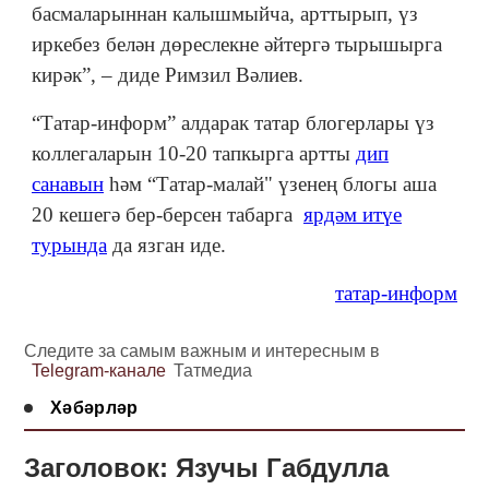
басмаларыннан калышмыйча, арттырып, үз
иркебез белән дөреслекне әйтергә тырышырга
кирәк”, – диде Римзил Вәлиев.
“Татар-информ” алдарак татар блогерлары үз
коллегаларын 10-20 тапкырга артты
дип
санавын
һәм “Татар-малай" үзенең блогы аша
20 кешегә бер-берсен табарга
ярдәм итүе
турында
да язган иде.
татар-информ
Следите за самым важным и интересным в
Telegram-канале
Татмедиа
Хәбәрләр
Заголовок: Язучы Габдулла