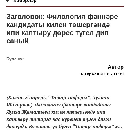
Хәбәрләр
Заголовок: Филология фәннәре
кандидаты килен төшергәндә
ипи каптыру дөрес түгел дип
саный
Бүлешү:
Автор
6 апреля 2018 - 11:39
(Казан, 5 апрель, “Татар-информ”, Чулпан
Шакирова). Филология фәннәре кандидаты
Луиза Җамалиева килен төшергәндә ипи
каптыру татарга хас күренеш түгел дигән
фикердә. Бу хакта ул бүген “Татар-информ” х...