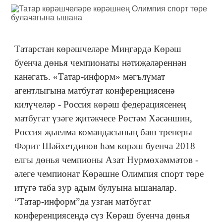
Татарстан көрәшчеләре Миңгәрдә Көрәш
буенча дөнья чемпионаты нәтиҗәләреннән
канәгать. «Татар-информ» мәгълүмат
агентлыгына матбугат конференциясенә
килүчеләр - Россия көрәш федерациясенең
матбугат үзәге җитәкчесе Рөстәм Хәсәншин,
Россия җыелма командасының баш тренеры
Фәрит Шәйхетдинов һәм көрәш буенча 2018
елгы дөнья чемпионы Азат Нурмөхәммәтов -
әлеге чемпионат Көрәшне Олимпия спорт төре
итүгә таба зур адым булуына ышаналар.
“Татар-информ”да узган матбугат
конференциясендә сүз Көрәш буенча дөнья