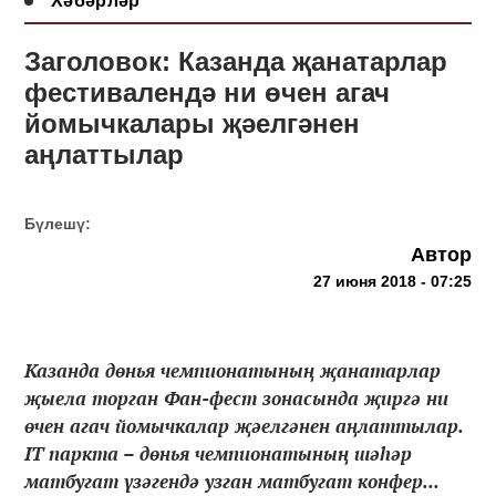
Хәбәрләр
Заголовок: Казанда җанатарлар
фестивалендә ни өчен агач
йомычкалары җәелгәнен
аңлаттылар
Бүлешү:
Автор
27 июня 2018 - 07:25
Казанда дөнья чемпионатының җанатарлар
җыела торган Фан-фест зонасында җиргә ни
өчен агач йомычкалар җәелгәнен аңлаттылар.
IT паркта – дөнья чемпионатының шәһәр
матбугат үзәгендә узган матбугат конфер...