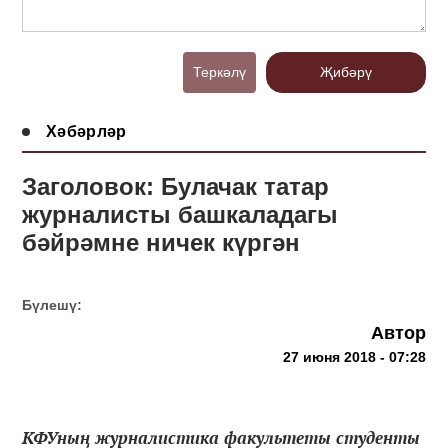
Теркәлү
Җибәрү
Хәбәрләр
Заголовок: Булачак татар
журналисты башкаладагы
бәйрәмне ничек күргән
Бүлешү:
Автор
27 июня 2018 - 07:28
КФУның журналистика факультеты студенты