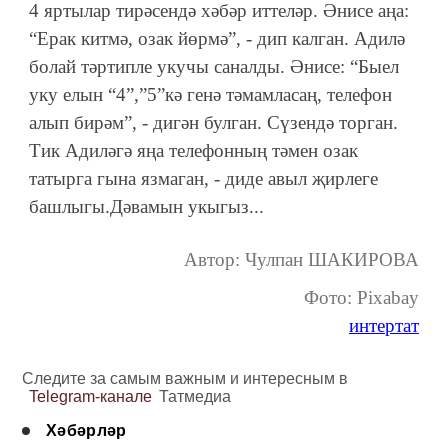
4 яртылар тирәсендә хәбәр иттеләр. Әнисе аңа:
“Ерак китмә, озак йөрмә”, - дип калган. Адилә
болай тәртипле укучы саналды. Әнисе: “Быел
уку елын “4”,”5”кә генә тәмамласаң, телефон
алып бирәм”, - дигән булган. Сүзендә торган.
Тик Адиләгә яңа телефонның тәмен озак
татырга гына язмаган, - диде авыл җирлеге
башлыгы.Дәвамын укыгыз...
Автор: Чулпан ШАКИРОВА
Фото: Pixabay
интертат
Следите за самым важным и интересным в
Telegram-канале
Татмедиа
Хәбәрләр