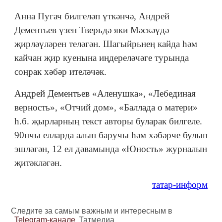
Анна Пугач билгеләп үткәнчә, Андрей
Дементьев үзен Тверьдә яки Мәскәүдә
җирләүләрен теләгән. Шагыйрьнең кайда һәм
кайчан җир куенына иңдереләчәге турында
соңрак хәбәр ителәчәк.
Андрей Дементьев «Аленушка», «Лебединая
верность», «Отчий дом», «Баллада о матери»
һ.б. җырларның текст авторы буларак билгеле.
90нчы елларда алып баручы һәм хәбәрче булып
эшләгән, 12 ел дәвамында «Юность» журналын
җитәкләгән.
татар-информ
Следите за самым важным и интересным в
Telegram-канале
Татмедиа