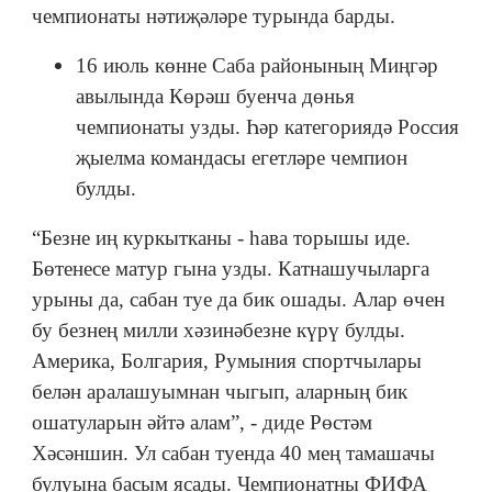
чемпионаты нәтиҗәләре турында барды.
16 июль көнне Саба районының Миңгәр
авылында Көрәш буенча дөнья
чемпионаты узды. Һәр категориядә Россия
җыелма командасы егетләре чемпион
булды.
“Безне иң куркытканы - һава торышы иде.
Бөтенесе матур гына узды. Катнашучыларга
урыны да, сабан туе да бик ошады. Алар өчен
бу безнең милли хәзинәбезне күрү булды.
Америка, Болгария, Румыния спортчылары
белән аралашуымнан чыгып, аларның бик
ошатуларын әйтә алам”, - диде Рөстәм
Хәсәншин. Ул сабан туенда 40 мең тамашачы
булуына басым ясады. Чемпионатны ФИФА