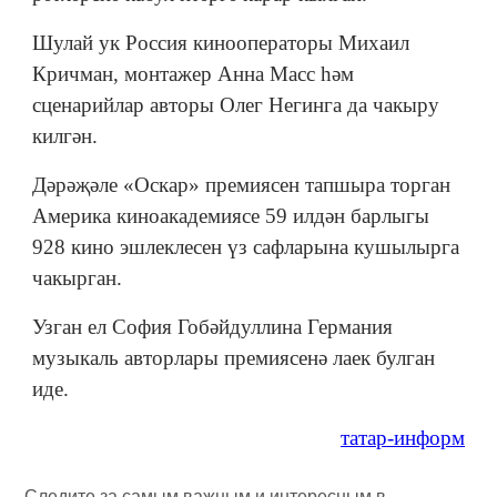
Шулай ук Россия кинооператоры Михаил
Кричман, монтажер Анна Масс һәм
сценарийлар авторы Олег Негинга да чакыру
килгән.
Дәрәҗәле «Оскар» премиясен тапшыра торган
Америка киноакадемиясе 59 илдән барлыгы
928 кино эшлеклесен үз сафларына кушылырга
чакырган.
Узган ел София Гобәйдуллина Германия
музыкаль авторлары премияcенә лаек булган
иде.
татар-информ
Следите за самым важным и интересным в