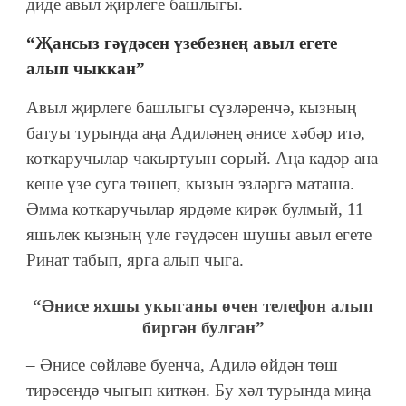
диде авыл җирлеге башлыгы.
“Җансыз гәүдәсен үзебезнең авыл егете
алып чыккан”
Авыл җирлеге башлыгы сүзләренчә, кызның
батуы турында аңа Адиләнең әнисе хәбәр итә,
коткаручылар чакыртуын сорый. Аңа кадәр ана
кеше үзе суга төшеп, кызын эзләргә маташа.
Әмма коткаручылар ярдәме кирәк булмый, 11
яшьлек кызның үле гәүдәсен шушы авыл егете
Ринат
табып, ярга алып чыга.
“Әнисе яхшы укыганы өчен телефон алып
биргән булган”
– Әнисе сөйләве буенча, Адилә өйдән төш
тирәсендә чыгып киткән. Бу хәл турында миңа