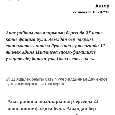
Автор
27 июня 2018 - 07:12
Апас районы авылларының берсендә 23 июнь
көнне фаҗига була. Авылдан бер чакрым
ераклыктагы чишмә буасында су коенганда 11
яшьлек Адилә Имамиева (исем-фамилиясе
үзгәртелде) батып үлә. Газиз кешесенә –...
Апас районы авылларының берсендә 23
июнь көнне фаҗига була. Авылдан бер