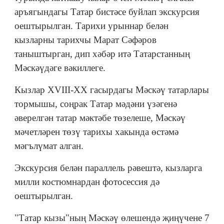
аръягындагы Татар бистәсе буйлап экскурсия
оештырылган. Тарихи урыннар белән
кызларны тарихчы Марат Сәфәров
таныштырган, дип хәбәр итә Татарстанның
Мәскәүдәге вәкиллеге.
Кызлар XVIII-XX гасырдагы Мәскәү татарлары
тормышы, соңрак Татар мәдәни үзәгенә
әверелгән татар мәктәбе төзелеше, Мәскәү
мәчетләрен төзү тарихы хакында өстәмә
мәгълүмат алган.
Экскурсия белән параллель рәвештә, кызларга
милли костюмнардан фотосессия дә
оештырылган.
"Татар кызы"ның Мәскәү өлешендә җиңүчене 7