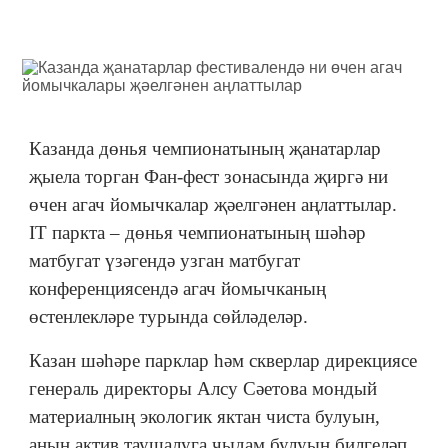
Казанда дөнья чемпионатының җанатарлар
җыела торган Фан-фест зонасында җиргә ни
өчен агач йомычкалар җәелгәнен аңлаттылар.
IT паркта – дөнья чемпионатының шәһәр
матбугат үзәгендә узган матбугат
конференциясендә агач йомычканың
өстенлекләре турында сөйләделәр.
Казан шәһәре парклар һәм скверлар дирекциясе
генераль директоры Алсу Сәетова мондый
материалның экологик яктан чиста булуын,
аның актив таушалуга чыдам булуын билгеләп