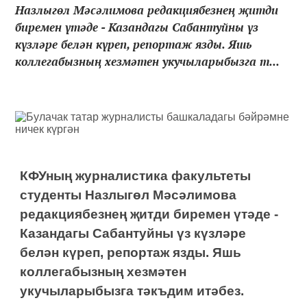
Назлыгөл Мәсәлимова редакциябезнең җитди
биремен үтәде - Казандагы Сабантуйны үз
күзләре белән күреп, репортаж язды. Яшь
коллегабызның хезмәтен укучыларыбызга т...
КФУның журналистика факультеты
студенты Назлыгөл Мәсәлимова
редакциябезнең җитди биремен үтәде -
Казандагы Сабантуйны үз күзләре
белән күреп, репортаж язды. Яшь
коллегабызның хезмәтен
укучыларыбызга тәкъдим итәбез.