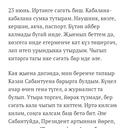
23 июнь. Иртәнге сәгать биш. Кабалана-
кабалана сумка тутырам. Наушник, көзге,
кершән, акча, паспорт. Бүтән әйбер
калмады бугай инде. Җыенып беттем дә,
көзгегә инде егерменче кат күз төшергәч,
лап итеп урындыкка утырдым. Чыгып
китәргә тагы ике сәгать бар иде әле.
Кая җыена дигәндә, мин беренче тапкыр
Казан Сабантуена барырга булдым. Күңел
ачар өчен генә түгел, ә журналист та
булып. Утыра торгач, йөрәк түзмәде, бер
сәгать кала чыгып та киттем. Иртә килсәм
киләм, соңга калсам баш бетә бит. Әле
Сабантуйда, Президент артыннан йөреп,