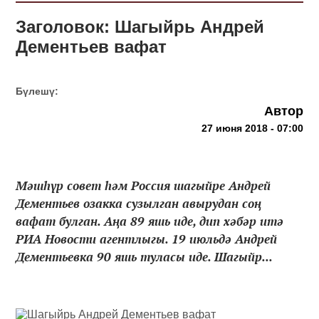
Заголовок: Шагыйрь Андрей
Дементьев вафат
Бүлешү:
Автор
27 июня 2018 - 07:00
Мәшһүр совет һәм Россия шагыйре Андрей
Дементьев озакка сузылган авырудан соң
вафат булган. Аңа 89 яшь иде, дип хәбәр итә
РИА Новости агентлыгы. 19 июльдә Андрей
Дементьевка 90 яшь туласы иде. Шагыйр...