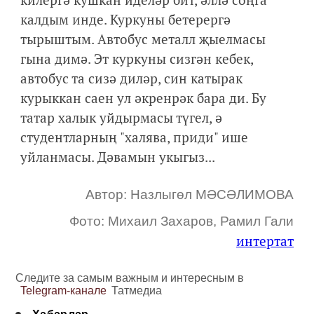
калдым инде. Куркуны бетерергә
тырыштым. Автобус металл җыелмасы
гына димә. Эт куркуны сизгән кебек,
автобус та сизә диләр, син катырак
курыккан саен ул әкренрәк бара ди. Бу
татар халык уйдырмасы түгел, ә
студентларның "халява, приди" ише
уйланмасы. Дәвамын укыгыз...
Автор: Назлыгөл МӘСӘЛИМОВА
Фото: Михаил Захаров, Рамил Гали
интертат
Следите за самым важным и интересным в
Telegram-канале
Татмедиа