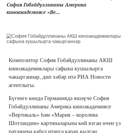
София Гобәйдуллинаны Америка
киноакадемиясе «Ве...
Композитор София Гобәйдуллинаны АКШ
киноакадемиклары сафына кушылырга
чакырганнар, дип хәбәр итә РИА Новости
агентлыгы.
Бүгенге көндә Германиядә яшәүче София
Гобәйдуллинаны Америка киноакадемиясе
«Вертикаль» һәм «Мария – королева
Шотландии» картиналарына көй язган өчен үз
рәтләренә кабул итәргә карар кылган.