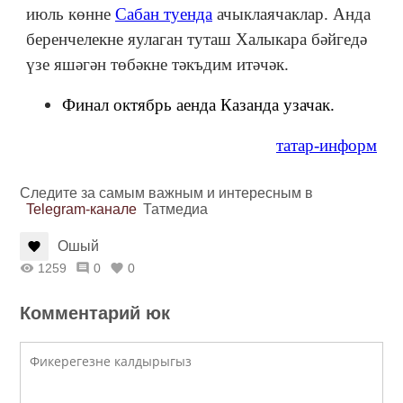
июль көнне
Сабан туенда
ачыклаячаклар. Анда
беренчелекне яулаган туташ Халыкара бәйгедә
үзе яшәгән төбәкне тәкъдим итәчәк.
Финал октябрь аенда Казанда узачак.
татар-информ
Следите за самым важным и интересным в
Telegram-канале
Татмедиа
Ошый
1259
0
0
Комментарий юк