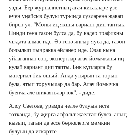
узды. Бер журналистның агач кисәкләре үзе
өчен уңайсыз булуы турында сүзләренә җавап
биреп ул: “Моны иң яхшы вариант дип таптык.
Нинди генә газон булса да, бу кадәр трафикны
чыдата алмас иде. Әз генә яңгыр яуса да, газон
бозылып пычракка әйләнер иде. Озак кына
уйлаганнан соң, экспертлар агач йомачканы иң
кулай вариант дип тапты. Бик күпләргә бу
материал бик ошый. Анда утырып та торып
була, ятып торучылар да бар. Агач йомычка
буенча әле шикаятьләр юк”, - диде.
Алсу Сәетова, урамда челлә булуын истә
тотканда, бу җиргә асфальт җәелгән булса, аның
кызып, тагын да эссе бөркелергә мөмкин
булуын да искәртте.