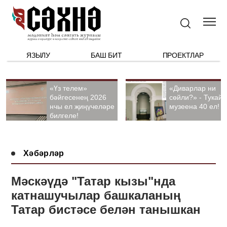
ЯЗЫЛУ
БАШ БИТ
ПРОЕКТЛАР
«Үз телем»
«Диварлар ни
бәйгесенең 2026
сөйли?» - Тукай
нчы ел җиңүчеләре
музеена 40 ел!
билгеле!
Хәбәрләр
Мәскәүдә "Татар кызы"нда
катнашучылар башкаланың
Татар бистәсе белән танышкан