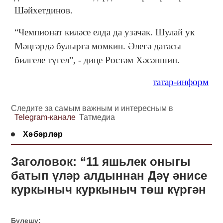
Шәйхетдинов.
“Чемпионат киләсе елда да узачак. Шулай ук
Мәңгәрдә булырга мөмкин. Әлегә датасы
билгеле түгел”, - диңе Рөстәм Хәсәншин.
татар-информ
Следите за самым важным и интересным в
Telegram-канале
Татмедиа
Хәбәрләр
Заголовок: “11 яшьлек оныгы
батып үләр алдыннан Дәү әнисе
куркыныч куркыныч төш күргән
Бүлешү: