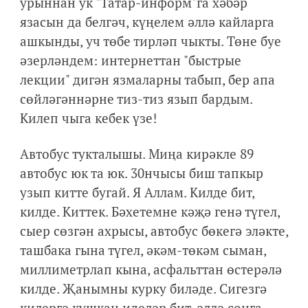
урыннан ук "Татар-информ"га хәбәр
язасын да белгәч, күңелем әллә кайларга
ашкынды, уч төбе тирләп чыкты. Төне буе
әзерләндем: интернеттан "быстрые
лекции" дигән язмаларны табып, бер апа
сөйләгәннәрне тиз-тиз язып бардым.
Килеп чыга кебек үзе!
Автобус тукталышы. Миңа кирәкле 89
автобус юк та юк. 30нчысы биш тапкыр
узып китте бугай. Я Аллам. Килде бит,
килде. Киттек. Бәхетемне кәҗә генә түгел,
сыер сөзгән ахрысы, автобус бөкегә эләкте,
ташбака гына түгел, әкәм-төкәм сыман,
миллиметрлап кына, асфальттан өстерәлә
килде. Җанымны курку биләде. Сигезгә
килергә кушкан иделәр бит, әллә соңга