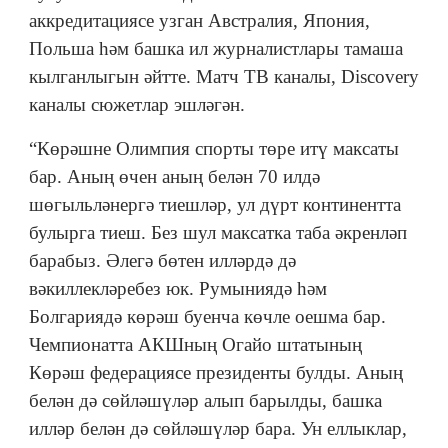
аккредитациясе узган Австралия, Япония,
Польша һәм башка ил журналистлары тамаша
кылганлыгын әйтте. Матч ТВ каналы, Discovery
каналы сюжетлар эшләгән.
“Көрәшне Олимпия спорты төре итү максаты
бар. Аның өчен аның белән 70 илдә
шөгыльләнергә тиешләр, ул дүрт континентта
булырга тиеш. Без шул максатка таба әкренләп
барабыз. Әлегә бөтен илләрдә дә
вәкиллекләребез юк. Румыниядә һәм
Болгариядә көрәш буенча көчле оешма бар.
Чемпионатта АКШның Огайо штатының
Көрәш федерациясе президенты булды. Аның
белән дә сөйләшүләр алып барылды, башка
илләр белән дә сөйләшүләр бара. Ун еллыклар,