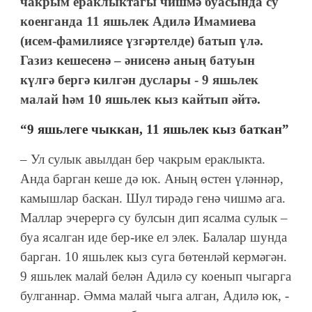
чакрым ераклыктагы чишмә буасында су
коенганда 11 яшьлек Адилә Имамиева
(исем-фамилиясе үзгәртелде) батып үлә.
Газиз кешесенә – әнисенә аның батуын
күлгә бергә килгән дуслары - 9 яшьлек
малай һәм 10 яшьлек кыз кайтып әйтә.
“9 яшьлеге чыккан, 11 яшьлек кыз баткан”
– Ул сулык авылдан бер чакрым ераклыкта.
Анда барган кеше дә юк. Аның өстен үләннәр,
камышлар баскан. Шул тирәдә генә чишмә ага.
Маллар эчерергә су булсын дип ясалма сулык –
буа ясалган иде бер-ике ел элек. Балалар шунда
барган. 10 яшьлек кыз суга бөтенләй кермәгән.
9 яшьлек малай белән Адилә су коенып чыгарга
булганнар. Әмма малай чыга алган, Адилә юк, -