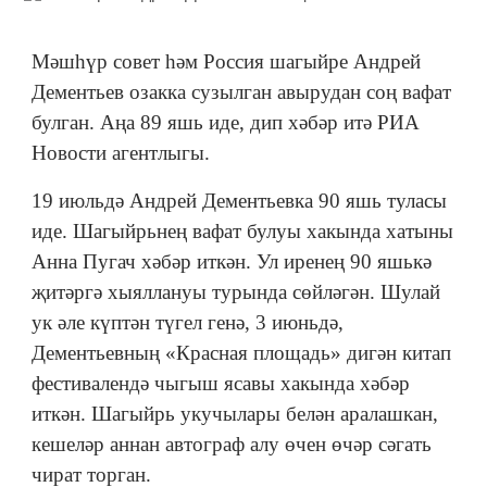
Мәшһүр совет һәм Россия шагыйре Андрей
Дементьев озакка сузылган авырудан соң вафат
булган. Аңа 89 яшь иде, дип хәбәр итә РИА
Новости агентлыгы.
19 июльдә Андрей Дементьевка 90 яшь туласы
иде. Шагыйрьнең вафат булуы хакында хатыны
Анна Пугач хәбәр иткән. Ул иренең 90 яшькә
җитәргә хыяллануы турында сөйләгән. Шулай
ук әле күптән түгел генә, 3 июньдә,
Дементьевның «Красная площадь» дигән китап
фестивалендә чыгыш ясавы хакында хәбәр
иткән. Шагыйрь укучылары белән аралашкан,
кешеләр аннан автограф алу өчен өчәр сәгать
чират торган.