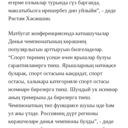
егерме еллыклар турында сүз барганда,
максатыбызга ирешербез дип уйлыйм”, - диде
Рөстәм Хәсәншин.
Матбугат конференциясендә катнашучылар
Дөнья чемпионатының көрәшнең
популярлыгын арттыруын билгеләделәр.
“Спорт төренең үсеше өчен ярышлар булуы
гарантияләнергә тиеш. Ярышларның нәтиҗәсе
буларак, спорт остасына кандидат, спорт
остасы, халыкара категорияле спорт остасы
исемнәре бирелергә тиеш. Шундый ук исемнәр
аның тренерына да бирелергә тиеш.
Чемпионатның төп функциясе шушы иде һәм
ул аны үтәде. Россиянең дүрт регионы
көрәшчеләре дөнья чемпионы булды”, - диде