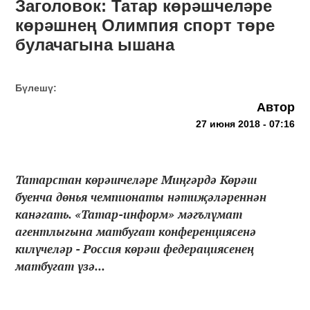
Заголовок: Татар көрәшчеләре
көрәшнең Олимпия спорт төре
булачагына ышана
Бүлешү:
Автор
27 июня 2018 - 07:16
Татарстан көрәшчеләре Миңгәрдә Көрәш
буенча дөнья чемпионаты нәтиҗәләреннән
канәгать. «Татар-информ» мәгълүмат
агентлыгына матбугат конференциясенә
килүчеләр - Россия көрәш федерациясенең
матбугат үзә...