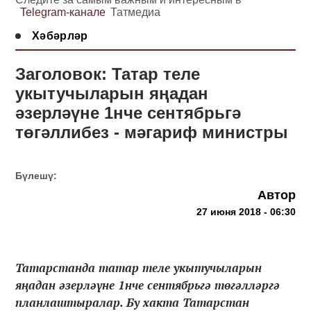
Telegram-канале
Татмедиа
Хәбәрләр
Заголовок: Татар теле
укытучыларын яңадан
әзерләүне 1нче сентябрьгә
төгәллибез - мәгариф министры
Бүлешү:
Автор
27 июня 2018 - 06:30
Татарстанда татар теле укытучыларын
яңадан әзерләүне 1нче сентябрьгә төгәлләргә
планлаштыралар. Бу хакта Татарстан