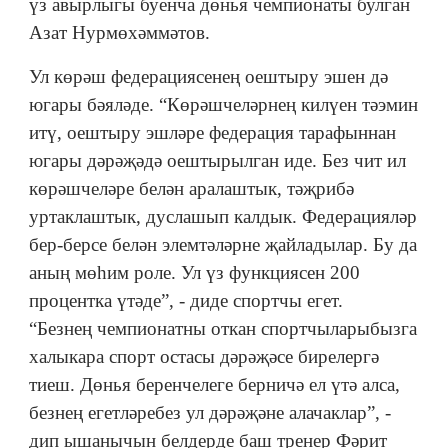
үз авырлыгы буенча дөнья чемпионаты булган
Азат Нурмөхәммәтов.
Ул көрәш федерациясенең оештыру эшен дә
югары бәяләде. “Көрәшчеләрнең килүен тәэмин
итү, оештыру эшләре федерация тарафыннан
югары дәрәҗәдә оештырылган иде. Без чит ил
көрәшчеләре белән аралаштык, тәҗрибә
уртаклаштык, дуслашып калдык. Федерацияләр
бер-берсе белән элемтәләрне җайладылар. Бу да
аның мөһим роле. Ул үз функциясен 200
процентка үтәде”, - диде спортчы егет.
“Безнең чемпионатны откан спортчыларыбызга
халыкара спорт остасы дәрәҗәсе бирелергә
тиеш. Дөнья беренчелеге берничә ел үтә алса,
безнең егетләребез ул дәрәҗәне алачаклар”, -
дип ышанычын белдерде баш тренер Фәрит