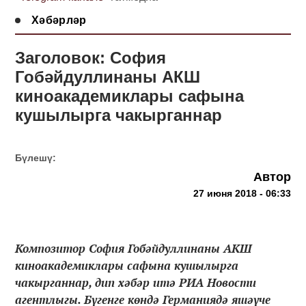
Хәбәрләр
Заголовок: София
Гобәйдуллинаны АКШ
киноакадемиклары сафына
кушылырга чакырганнар
Бүлешү:
Автор
27 июня 2018 - 06:33
Композитор София Гобәйдуллинаны АКШ
киноакадемиклары сафына кушылырга
чакырганнар, дип хәбәр итә РИА Новости
агентлыгы. Бүгенге көндә Германиядә яшәүче