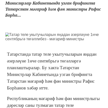
Министрлар Кабинетында узган брифингта
Татарстан мәгариф һәм фән министры Рафис
Борһа...
Татарстанда татар теле укытучыларын яңадан
әзерләүне 1нче сентябрьгә төгәлләргә
планлаштыралар. Бу хакта Татарстан
Министрлар Кабинетында узган брифингта
Татарстан мәгариф һәм фән министры Рафис
Борһанов хәбәр итте.
Республиканың мәгариф һәм фән министрлыгы
дәресләр саны тулмаган татар теле