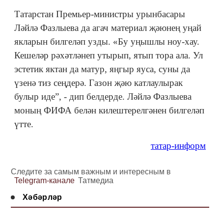
Татарстан Премьер-министры урынбасары
Ләйлә Фазлыева да агач материал җәюнең уңай
якларын билгеләп узды. «Бу уңышлы ноу-хау.
Кешеләр рәхәтләнеп утырып, ятып тора ала. Ул
эстетик яктан да матур, яңгыр яуса, суны да
үзенә тиз сеңдерә. Газон җәю катлаулырак
булыр иде”, - дип белдерде. Ләйлә Фазлыева
моның ФИФА белән килештерелгәнен билгеләп
үтте.
татар-информ
Следите за самым важным и интересным в
Telegram-канале
Татмедиа
Хәбәрләр