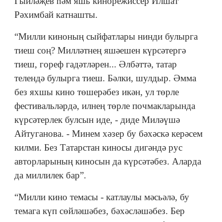
Гыйләҗев һәм яшь кинорежиссер Илшат
Рәхимбай катнашты.
“Милли киноның сыйфатлары нинди булырга
тиеш соң? Милләтнең яшәешен күрсәтергә
тиеш, гореф гадәтләрен... Әлбәттә, татар
телендә булырга тиеш. Бәлки, шулдыр. Әмма
без яхшы кино төшерәбез икән, ул төрле
фестивальләрдә, илнең төрле почмакларында
күрсәтерлек булсын иде, - диде Миләүшә
Айтуганова. - Минем хәзер бу бәхәскә керәсем
килми. Без Татарстан киносы дигәндә рус
авторларының киносын да күрсәтәбез. Аларда
да миллилек бар”.
“Милли кино темасы - катлаулы мәсьәлә, бу
темага күп сөйләшәбез, бәхәсләшәбез. Бер