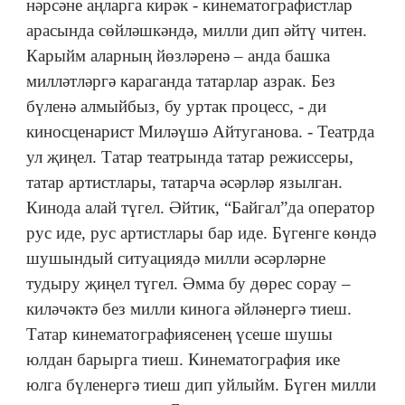
нәрсәне аңларга кирәк - кинематографистлар
арасында сөйләшкәндә, милли дип әйтү читен.
Карыйм аларның йөзләренә – анда башка
милләтләргә караганда татарлар азрак. Без
бүленә алмыйбыз, бу уртак процесс, - ди
киносценарист Миләүшә Айтуганова. - Театрда
ул җиңел. Татар театрында татар режиссеры,
татар артистлары, татарча әсәрләр язылган.
Кинода алай түгел. Әйтик, “Байгал”да оператор
рус иде, рус артистлары бар иде. Бүгенге көндә
шушындый ситуациядә милли әсәрләрне
тудыру җиңел түгел. Әмма бу дөрес сорау –
киләчәктә без милли кинога әйләнергә тиеш.
Татар кинематографиясенең үсеше шушы
юлдан барырга тиеш. Кинематография ике
юлга бүленергә тиеш дип уйлыйм. Бүген милли