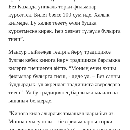
Без Казанда уникаль төрки фильмнар
күрсәттек. Билет бәясе 100 сум иде. Халык
килмәде. Бу хәлне төзәтү өчен бушка
күрсәтмәскә кирәк. Һәр хезмәт түләүле булырга
тиеш”.
Мансур Гыйләҗев театрга йөрү традициясе
булган кебек кинога йөрү традициясе барлыкка
килергә тиешлеген әйтте. “Моның өчен яхшы
фильмнар булырга тиеш, - диде ул. – Без санны
булдырдык, ул әкренләп традициягә әверелергә
тиеш”. Ул бу традициянең барлыкка киәчәгенә
ышаныч белдерде.
“Кинога килә алырлык тамашачыларыбыз аз.
Моннан чыгу юлы – без фильмнарны төрки
илләргә күрсәтергә тиешбез”, - дип үз рецептын