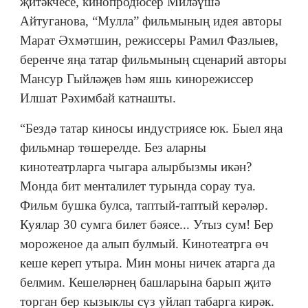
җитәкчесе, кинопродюсер Миләүшә
Айтуганова, “Мулла” фильмының идея авторы
Марат Әхмәтшин, режиссеры Рамил Фазлыев,
беренче яңа татар фильмының сценарий авторы
Мансур Гыйләҗев һәм яшь кинорежиссер
Илшат Рәхимбай катнашты.
“Бездә татар киносы индустриясе юк. Быел яңа
фильмнар төшерелде. Без аларны
кинотеатрларга чыгара алырбызмы икән?
Монда бит менталилет турында сорау туа.
Фильм бушка булса, таптый-таптый керәләр.
Куялар 30 сумга билет бәясе... Утыз сум! Бер
мороженое да алып булмый. Кинотеатрга өч
кеше кереп утыра. Мин моны ничек атарга да
белмим. Кешеләрнең башларына барып җитә
торган бер кызыклы сүз уйлап табарга кирәк.