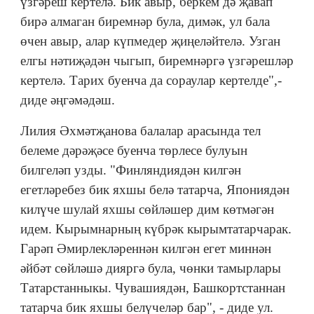
үзгәреш кертелә. Бик авыр, беркем дә җавап
бирә алмаган биремнәр була, димәк, ул бала
өчен авыр, алар күпмедер җиңеләйтелә. Узган
елгы нәтиҗәдән чыгып, биремнәргә үзгәрешләр
кертелә. Тарих буенча да сораулар кертелде",-
диде әңгәмәдәш.
Лилия Әхмәтҗанова балалар арасында тел
белеме дәрәҗәсе буенча төрлесе булуын
билгеләп узды. "Финляндиядән килгән
егетләребез бик яхшы белә татарча, Япониядән
килүче шулай яхшы сөйләшер дим көтмәгән
идем. Кырымнарның күбрәк кырымтатарчарак.
Гарәп Әмирлекләреннән килгән егет миннән
әйбәт сөйләшә дияргә була, чөнки тамырлары
Татарстанныкы. Чувашиядән, Башкортстаннан
татарча бик яхшы белүчеләр бар", - диде ул.