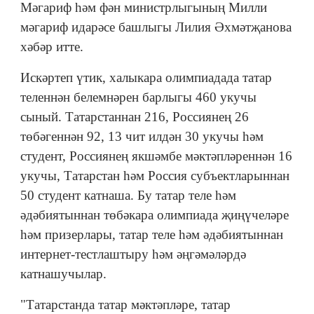
Мәгариф һәм фән министрлыгының Милли
мәгариф идарәсе башлыгы Лилия Әхмәтҗанова
хәбәр итте.
Искәртеп үтик, халыкара олимпиадада татар
теленнән белемнәрен барлыгы 460 укучы
сыный. Татарстаннан 216, Россиянең 26
төбәгеннән 92, 13 чит илдән 30 укучы һәм
студент, Россиянең якшәмбе мәктәпләреннән 16
укучы, Татарстан һәм Россия субъектларыннан
50 студент катнаша. Бу татар теле һәм
әдәбиятыннан төбәкара олимпиада җиңүчеләре
һәм призерлары, татар теле һәм әдәбиятыннан
интернет-тестлаштыру һәм әңгәмәләрдә
катнашучылар.
"Татарстанда татар мәктәпләре, татар