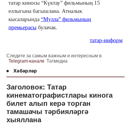
татар киносы “Күктау” фильмының 15
еллыгына багышлана. Атналык
кысаларында
“Мулла” фильмының
премьерасы
булачак.
татар-информ
Следите за самым важным и интересным в
Telegram-канале
Татмедиа
Хәбәрләр
Заголовок: Татар
кинематографистлары кинога
билет алып керә торган
тамашачы тәрбияләргә
хыяллана