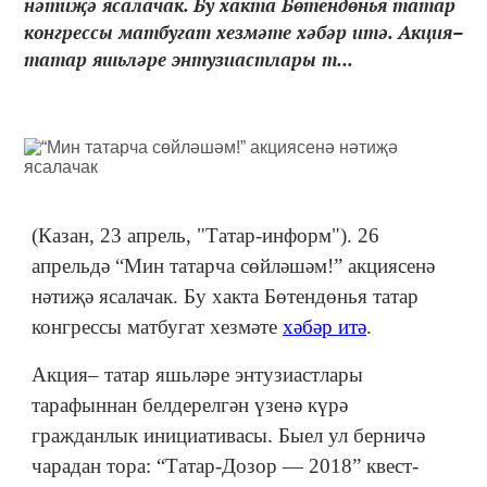
нәтиҗә ясалачак. Бу хакта Бөтендөнья татар
конгрессы матбугат хезмәте хәбәр итә. Акция–
татар яшьләре энтузиастлары т...
(Казан, 23 апрель, "Татар-информ"). 26
апрельдә “Мин татарча сөйләшәм!” акциясенә
нәтиҗә ясалачак. Бу хакта Бөтендөнья татар
конгрессы матбугат хезмәте
хәбәр итә
.
Акция– татар яшьләре энтузиастлары
тарафыннан белдерелгән үзенә күрә
гражданлык инициативасы. Быел ул берничә
чарадан тора: “Татар-Дозор — 2018” квест-