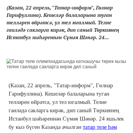
(Казан, 22 апрель, "Татар-информ", Гөлнар
Гарифуллина). Кешеләр балаларына туган
телләрен өйрәтсә, ул тел югалмый. Телне
гаиләдә сакларга кирәк, дип саный Төркиянең
Истанбул шәһәреннән Сүмәя Шәнәр. 24...
(Казан, 22 апрель, "Татар-информ", Гөлнар
Гарифуллина). Кешеләр балаларына туган
телләрен өйрәтсә, ул тел югалмый. Телне
гаиләдә сакларга кирәк, дип саный Төркиянең
Истанбул шәһәреннән Сүмәя Шәнәр. 24 яшьлек
бу кыз бүген Казанда ачылган
татар теле һәм