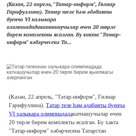
(Казан, 22 апрель, "Татар-информ", Гөлнар
Гарифуллина). Татар теле һәм әдәбияты
буенча VI халыкара
олимпиададакатнашучылар өчен 20 төрле
бирем комплекты ясалган. Бу хакта "Татар-
информ" хәбәрчесенә Та...
(Казан, 22 апрель, "Татар-информ", Гөлнар
Гарифуллина).
Татар теле һәм әдәбияты буенча
VI халыкара олимпиадада
катнашучылар өчен
20 төрле бирем комплекты ясалган. Бу хакта
"Татар-информ" хәбәрчесенә Татарстан