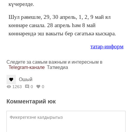
күчерелде.
Шул рәвешле, 29, 30 апрель, 1, 2, 9 май ял
көннәре санала. 28 апрель һәм 8 май
көннәрендә эш вакыты бер сәгатькә кыскара.
татар-информ
Следите за самым важным и интересным в
Telegram-канале
Татмедиа
Ошый
1263
0
0
Комментарий юк