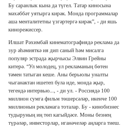
Бу саранлык кына да түгел. Татар киносына
мәхәббәт уятырга кирәк. Монда программалар
аша менталитетны үзгәртергә кирәк”, - ди яшь
кинорежиссер.
Илшат Рәхимбай кинематографиядә реклама да
зур әһәмияткә ия дип саный һәм мисалга
популяр эстрада җырчысы Элвин Грейны
китерә. “Ул молодец, ул рекламаның бөтен
тәмен татыган кеше. Аны берьюлы уналты
чыганактан ишетеп була иде, монда җыр,
тегендә интервью..., - ди ул. - Россиядә 100
миллион сумга фильм төшерсәләр, икенче 100
миллионын рекламага тоталар. Бу - кинобизнес
тудыруның иң төп кагыйдәсе. Моны безнең
түрәләр, инвесторлар, иганәчеләр аңларга тиеш.