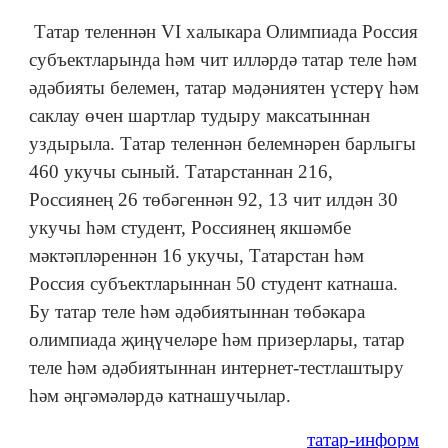
Татар теленнән VI халыкара Олимпиада Россия
субъектларында һәм чит илләрдә татар теле һәм
әдәбияты белемен, татар мәдәниятен үстерү һәм
саклау өчен шартлар тудыру максатыннан
уздырыла. Татар теленнән белемнәрен барлыгы
460 укучы сыный. Татарстаннан 216,
Россиянең 26 төбәгеннән 92, 13 чит илдән 30
укучы һәм студент, Россиянең якшәмбе
мәктәпләреннән 16 укучы, Татарстан һәм
Россия субъектларыннан 50 студент катнаша.
Бу татар теле һәм әдәбиятыннан төбәкара
олимпиада җиңүчеләре һәм призерлары, татар
теле һәм әдәбиятыннан интернет-тестлаштыру
һәм әңгәмәләрдә катнашучылар.
татар-информ