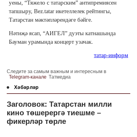
уены, “Тяжело с татарским” антипремиясен
тапшыру, Bez.tatar икетеллелек рейтингы,
Татарстан мәктәпләрендәге бәйге.
Нәтиҗә ясап, “АИГЕЛ” дуэты катнашында
Бауман урамында концерт узачак.
татар-информ
Следите за самым важным и интересным в
Telegram-канале
Татмедиа
Хәбәрләр
Заголовок: Татарстан милли
кино төшерергә тиешме –
фикерләр төрле