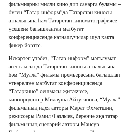
фильмнарны милли кино дип санарга буламы –
бүген “Татар-информ”да Татарстан киносы
атналыгына һәм Татарстан кинематографиясе
үсешенә багышланган матбугат
конференциясендә катнашучылар шул хакта
фикер йөртте.
Искәртеп үтәбез, “Татар-информ” мәгълүмат
агентлыгында Татарстан киносы атналыгына
һәм “Мулла” фильмы премьерасына багышлап
үткәрелгән матбугат конференциясендә
“Татаркино” оешмасы җитәкчесе,
кинопродюсер Миләүшә Айтуганова, “Мулла”
фильмының идея авторы Марат Әхмәтшин,
режиссеры Рамил Фазлыев, беренче яңа татар
фильмының сценарий авторы Мансур