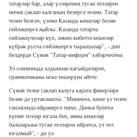
татарлар бар, алар үзләренең туган телләрен
ничек саклап калганын белергә телим. Татар
телен белгәч, үземә Казанда кешеләр белән
сөйләшергә җайлы. Казанда татарча
сөйләшүчеләр күп, ләкин кибеттә кешеләр
күбрәк русча сөйләшергә тырышалар", - дип
белдерде Сүмәя "Татар-информ" хәбәрчесенә.
Ул олимпиада алдыннан кагыйдәләрне,
грамматиканы искә төшерүен әйтте.
Сүмәя телне саклап калуга карата фикерләре
белән дә уртаклашты. "Минемчә, кеше үз телен
гаиләсендә өйрәнергә тиеш. Дөнья буенча
күпме телләр югала бит, әмма кешеләр
балаларына туган телләрен өйрәтсә, ул тел
югалмый", - ди ул.