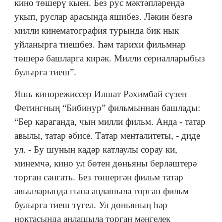
кино төшерү кыен. Без рус мәктәпләрендә
укып, руслар арасында яшибез. Ләкин безгә
милли кинематография турында бик нык
уйланырга тиешбез. Һәм тарихи фильмнар
төшерә башларга кирәк. Милли сериалларыбыз
булырга тиеш”.
Яшь кинорежиссер Илшат Рәхимбай сүзен
Фетингның “Бибинур” фильмыннан башлады:
“Бер караганда, чын милли фильм. Анда - татар
авылы, татар әбисе. Татар менталитеты, - диде
ул. - Бу шуның кадәр катлаулы сорау ки,
минемчә, кино ул бөтен дөньяны берләштерә
торган сәнгать. Без төшергән фильм татар
авылларында гына аңлашыла торган фильм
булырга тиеш түгел. Ул дөньяның һәр
ноктасында аңлашыла торган мәңгелек