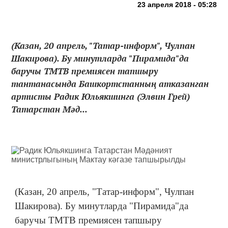
23 апреля 2018 - 05:28
(Казан, 20 апрель, "Татар-информ", Чулпан
Шакирова). Бу минутларда "Пирамида"да
баручы ТМТВ премиясен тапшыру
тантанасында Башкортстанның атказанган
артисты Радик Юльякшинга (Элвин Грей)
Татарстан Мәд...
(Казан, 20 апрель, "Татар-информ", Чулпан
Шакирова). Бу минутларда "Пирамида"да
баручы ТМТВ премиясен тапшыру