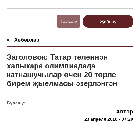
Теркәлү
Җибәрү
Хәбәрләр
Заголовок: Татар теленнән
халыкара олимпиадада
катнашучылар өчен 20 төрле
бирем җыелмасы әзерләнгән
Бүлешү:
Автор
23 апреля 2018 - 07:20