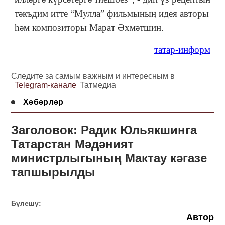
тәкъдим итте “Мулла” фильмының идея авторы
һәм композиторы Марат Әхмәтшин.
татар-информ
Следите за самым важным и интересным в
Telegram-канале
Татмедиа
Хәбәрләр
Заголовок: Радик Юльякшинга
Татарстан Мәдәният
министрлыгының Мактау кәгазе
тапшырылды
Бүлешү:
Автор