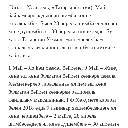
(Казан, 23 апрель, «Татар-информ»). Май
бәйрәмнәре алдыннан шимбә көнне
эшләячәкбез. Быел 28 апрель шимбәсендәге ял
көне дүшәмбегә – 30 апрельгә күчерелде. Бу
хакта Татарстан Хезмәт, мәшгульлек һәм
социаль яклау министрлыгы матбугат хезмәте
хәбәр итә.
1 Май – Яз һәм хезмәт бәйрәме, 9 Май – Җиңү
көне эш көне булмаган бәйрәм көннәре санала.
Хезмәткәрләр тарафыннан ял һәм эш көне
булмаган бәйрәм көннәрен рациональ
файдалану максатыннан, РФ Хөкүмәте карары
белән 2018 елда 7 гыйнвар якшәмбесендәге ял
көне чәршәмбегә – 2 майга, 28 апрель
шимбәсендәге ял көне дүшәмбегә – 30 апрельгә