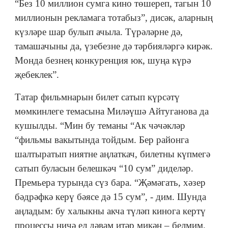
“Без 10 миллион сумга кино төшереп, тагын 10
миллионын рекламага тотабыз”, дисәк, аларның
күзләре шар булып ачыла. Түрәләрне дә,
тамашачыны да, үзебезне дә тәрбияләргә кирәк.
Монда безнең конкуренция юк, шуңа күрә
җебеклек”.
Татар фильмнарын билет сатып күрсәтү
мөмкинлеге темасына Миләүшә Айтуганова да
кушылды. “Мин бу теманы “Ак чәчәкләр
“фильмы вакытында тойдым. Бер районга
шалтыратып ниятне аңлаткач, билетны күпмегә
сатып буласын белешкәч “10 сум” диделәр.
Премьера турында сүз бара. “Җәмәгать, хәзер
бәдрәфкә керү бәясе дә 15 сум”, - дим. Шунда
аңладым: бу халыкны акча түләп кинога кертү
процессы ничә ел дәвам итәр микән – белмим.