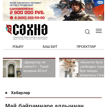
ЯЗЫЛУ
БАШ БИТ
ПРОЕКТЛАР
«Диварлар ни
«Бәхетле булу
сөйли?» - Тукай
үзебездән тора».
музеена 40 ел!
Буа театры
актрисасы Гөлна
Гыйззәтуллина-
Гатауллина белә
әңгәмә
Хәбәрләр
Май бәйрәмнәре алдыннан