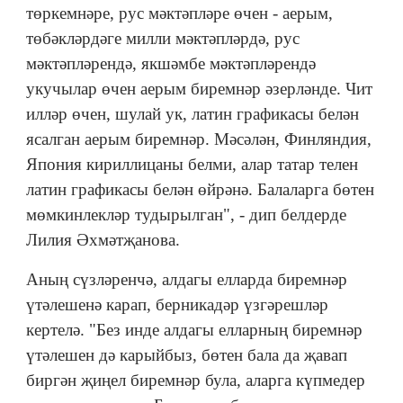
төркемнәре, рус мәктәпләре өчен - аерым,
төбәкләрдәге милли мәктәпләрдә, рус
мәктәпләрендә, якшәмбе мәктәпләрендә
укучылар өчен аерым биремнәр әзерләнде. Чит
илләр өчен, шулай ук, латин графикасы белән
ясалган аерым биремнәр. Мәсәлән, Финляндия,
Япония кириллицаны белми, алар татар телен
латин графикасы белән өйрәнә. Балаларга бөтен
мөмкинлекләр тудырылган", - дип белдерде
Лилия Әхмәтҗанова.
Аның сүзләренчә, алдагы елларда биремнәр
үтәлешенә карап, берникадәр үзгәрешләр
кертелә. "Без инде алдагы елларның биремнәр
үтәлешен дә карыйбыз, бөтен бала да җавап
биргән җиңел биремнәр була, аларга күпмедер