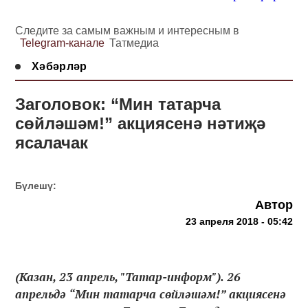
Следите за самым важным и интересным в
Telegram-канале
Татмедиа
Хәбәрләр
Заголовок: “Мин татарча
сөйләшәм!” акциясенә нәтиҗә
ясалачак
Бүлешү:
Автор
23 апреля 2018 - 05:42
(Казан, 23 апрель, "Татар-информ"). 26
апрельдә “Мин татарча сөйләшәм!” акциясенә