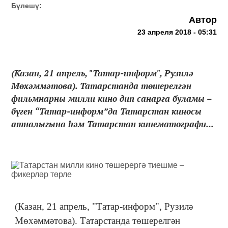
Бүлешү:
Автор
23 апреля 2018 - 05:31
(Казан, 21 апрель, "Татар-информ", Рузилә
Мөхәммәтова). Татарстанда төшерелгән
фильмнарны милли кино дип санарга буламы –
бүген “Татар-информ”да Татарстан киносы
атналыгына һәм Татарстан кинематографи...
(Казан, 21 апрель, "Татар-информ", Рузилә
Мөхәммәтова). Татарстанда төшерелгән