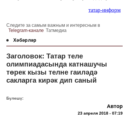
татар-информ
Следите за самым важным и интересным в
Telegram-канале
Татмедиа
Хәбәрләр
Заголовок: Татар теле
олимпиадасында катнашучы
төрек кызы телне гаиләдә
сакларга кирәк дип саный
Бүлешү:
Автор
23 апреля 2018 - 07:19