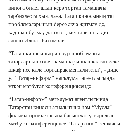
кинога билет алып керә торган тамашачы
тәрбияләргә хыяллана. Татар киносының төп
проблемаларының берсе акча җитмәү дә,
кадрлар булмау да түгел, менталитетта дип
саный Илшат Рәхимбай.
“Татар киносының иң зур проблемасы -
татарларның совет заманнарыннан калган иске
шкаф исе килә торганрак менталитеты”, - диде
ул “Татар-информ” мәгълүмат агентлыгында
үткән матбугат конеференциясендә.
“Татар-информ” мәгълүмат агентлыгында
Татарстан киносы атналыгына һәм “Мулла”
фильмы премьерасына багышлап үткәрелгән
матбугат конференциясе “Татаркино” оешмасы