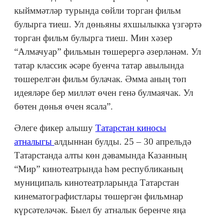
кыйммәтләр турында сөйли торган фильм
булырга тиеш. Ул дөньяны яхшылыкка үзгәртә
торган фильм булырга тиеш. Мин хәзер
“Алмачуар” фильмын төшерергә әзерләнәм. Ул
татар классик әсәре буенча татар авылында
төшерелгән фильм булачак. Әмма аның төп
идеяләре бер милләт өчен генә булмаячак. Ул
бөтен дөнья өчен ясала”.
Әлеге фикер алышу
Татарстан киносы
атналыгы
алдыннан булды. 25 – 30 апрельдә
Татарстанда алты көн дәвамында Казанның
“Мир” кинотеатрында һәм республиканың
муниципаль кинотеатрларында Татарстан
кинематографистлары төшергән фильмнар
күрсәтеләчәк. Быел бу атналык беренче яңа