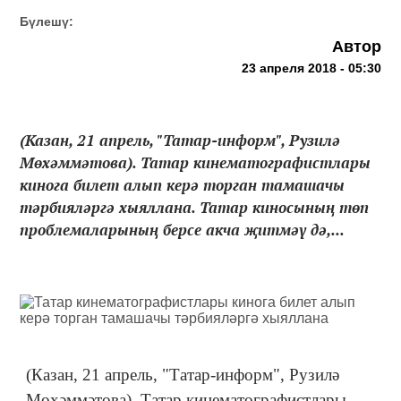
Бүлешү:
Автор
23 апреля 2018 - 05:30
(Казан, 21 апрель, "Татар-информ", Рузилә
Мөхәммәтова). Татар кинематографистлары
кинога билет алып керә торган тамашачы
тәрбияләргә хыяллана. Татар киносының төп
проблемаларының берсе акча җитмәү дә,...
(Казан, 21 апрель, "Татар-информ", Рузилә
Мөхәммәтова). Татар кинематографистлары