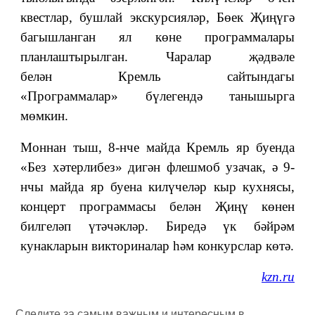
квестлар, бушлай экскурсияләр, Бөек Җиңүгә
багышланган ял көне программалары
планлаштырылган. Чаралар җәдвәле
белән
Кремль сайтындагы
«Программалар»
бүлегендә танышырга
мөмкин.
Моннан тыш, 8-нче майда Кремль яр буенда
«Без хәтерлибез» дигән флешмоб узачак, ә 9-
нчы майда яр буена килүчеләр кыр кухнясы,
концерт программасы белән Җиңү көнен
билгеләп үтәчәкләр. Биредә үк бәйрәм
кунакларын викториналар һәм конкурслар көтә.
kzn.ru
Следите за самым важным и интересным в