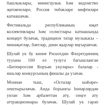
башлыклары, министрлык һәм ведомство
җитәкчеләре, Россия төбәкләре мөфтиләре
катнашачак.
Фестивальдә республиканың иҗат
коллективлары һәм солистлары катнашында
концерт булачак, традицион татар музыкасы –
мөнәҗәтләр, бәетләр, дини җырлар яңгыраячак.
Шулай ук бу көнне Ризаэтдин Фәхретдиннең
тууына 160 ел тулуга багышланган
«Бөтенроссия Коръән укулары» балалар -
яшьләр конкурсының финалы да узачак.
Моннан тыш, «Осталар шәһәре»
оештырылачак. Анда борынгы һөнәрләрдән
уктан һәм арбалеттан ату, сөңге ату
аттракционнары булачак. Шулай ук гарәп