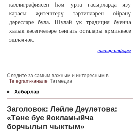
каллиграфиясен һәм урта гасырларда язу
карасы җитештерү тәртипләрен өйрәнү
дәресләре була. Шулай ук традиция буенча
халык кәсепчеләре сәнгать осталары ярминкәсе
эшләячәк.
татар-информ
Следите за самым важным и интересным в
Telegram-канале
Татмедиа
Хәбәрләр
Заголовок: Ләйлә Дәүләтова:
«Төне буе йокламыйча
борчылып чыктым»