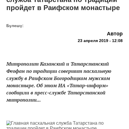
пройдет в Раифском монастыре
Бүлешү:
Автор
23 апреля 2019 - 12:08
Митрополит Казанский и Татарстанский
Феофан по традиции совершит пасхальную
службу в Раифском Богородицком мужском
монастыре. Об этом ИА «Татар-информ»
сообщили в пресс-службе Татарстанской
митрополии...