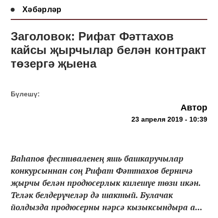
Хәбәрләр
Заголовок: Рифат Фәттахов
кайсы җырчылар белән контракт
төзергә җыена
Бүлешү:
Автор
23 апреля 2019 - 10:39
Ваһапов фестиваленең яшь башкаручылар
конкурсыннан соң Рифат Фәттахов берничә
җырчы белән продюсерлык килешүе төзи икән.
Теләк белдерүчеләр дә шактый. Булачак
йолдызда продюсерны нәрсә кызыксындыра а...