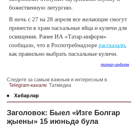
божественную литургию.
В ночь с 27 на 28 апреля все желающие смогут
принести в храм пасхальные яйца и куличи для
освящения. Ранее ИА «Татар-информ»
сообщало, что в Роспотребнадзоре
рассказали
,
как правильно выбрать пасхальные куличи.
татар-информ
Следите за самым важным и интересным в
Telegram-канале
Татмедиа
Хәбәрләр
Заголовок: Быел «Изге Болгар
җыены» 15 июньдә була