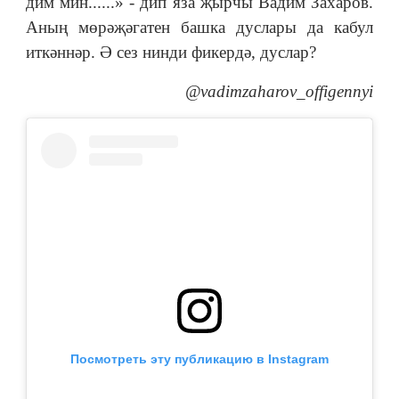
дим мин......» - дип яза җырчы Вадим Захаров.
Аның мөрәҗәгатен башка дуслары да кабул
иткәннәр. Ә сез нинди фикердә, дуслар?
@vadimzaharov_offigennyi
Посмотреть эту публикацию в Instagram