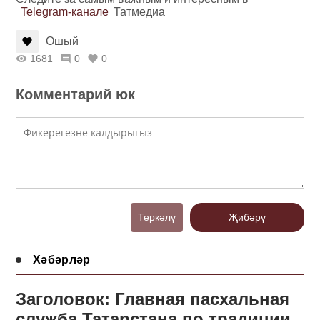
Telegram-канале
Татмедиа
Ошый
1681
0
0
Комментарий юк
Теркәлү
Җибәрү
Хәбәрләр
Заголовок: Главная пасхальная
служба Татарстана по традиции