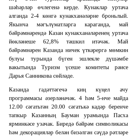
шәһәрләр өчлегенә
керде. Кунаклар уртача
алганда 2-4 көнгә кунакханәләрне броньлый.
Якынча мәгълүматларга караганда, май
бәйрәмнәрендә Казан кунакханәләренең уртача
йөкләнеше 62,8% тәшкил итәчәк. Май
бәйрәмнәрен Казанда ничек үткәрергә мөмкин
булуы турында бүген эшлекле дүшәмбе
вакытында Туризм үсеше комитеты рәисе
Дарья Санникова сөйләде.
Казанда гадәттәгечә киң күңел ачу
программасы әзерләнәчәк. 4 һәм 5-нче майда
12.00 сәгатьтән 20.00 сәгатькә кадәр беренче
тапкыр Казанның Бауман урамында Пасха
ярминкәсе узачак. Биредә бәйрәм символикасы
һәм декорацияләр белән бизәлгән сәүдә рәтләре