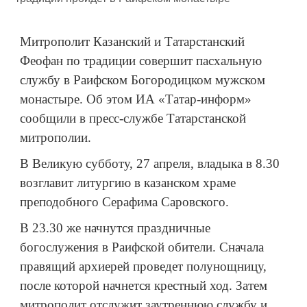
Митрополит Казанский и Татарстанский
Феофан по традиции совершит пасхальную
службу в Раифском Богородицком мужском
монастыре. Об этом ИА «Татар-информ»
сообщили в пресс-службе Татарстанской
митрополии.
В Великую субботу, 27 апреля, владыка в 8.30
возглавит литургию в казанском храме
преподобного Серафима Саровского.
В 23.30 же начнутся праздничные
богослужения в Раифской обители. Сначала
правящий архиерей проведет полунощницу,
после которой начнется крестный ход. Затем
митрополит отслужит заутреннюю службу и