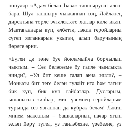
популяр «Адәм белән Һава» тапшыруын алып
бара. Шул тапшыру чыкканнан соң, Ләйләнең
директына төрле эчтәлектәге хатлар килә икән.
Мактаганнары күп, әлбәттә, ләкин геройларны
сүгеп язганнарын укыгач, алып баручының
йөрәге әрни.
«Бүген дә төне буе йокламыйча борчылып
чыктым. ‒ Сез беләсезме бу гаилә чынлыкта
нинди?, ‒Ул бит кеше талап акча эшли?, ‒
Монысы бит теге белән гуләйт итә һәм тагын
бик күп, бик күп гайбәтләр. Дусларым,
ышаныгыз зинһар, мин үземнең геройларым
турында сез язганнан да күбрәк беләм! Ләкин
минем максатым ‒ башкаларның начар ягын
эзләп йөрү түгел, үз гаиләбезне, үзебезне, үз