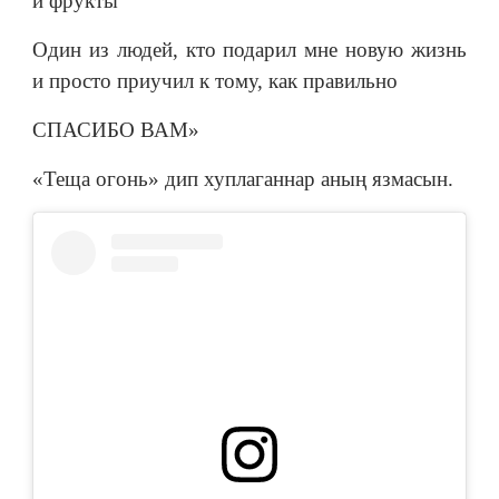
и фрукты
Один из людей, кто подарил мне новую жизнь
и просто приучил к тому, как правильно
СПАСИБО ВАМ»
«Теща огонь» дип хуплаганнар аның язмасын.