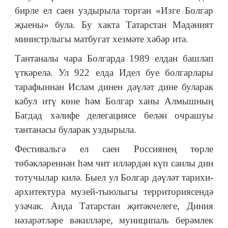
бирле ел саен уздырыла торган «Изге Болгар
җыены» була. Бу хакта Татарстан Мәдәният
министрлыгы матбугат хезмәте хәбәр итә.
Тантаналы чара Болгарда 1989 елдан башлап
үткәрелә. Ул 922 елда Идел буе болгарлары
тарафыннан Ислам динен дәүләт дине буларак
кабул итү көне һәм Болгар ханы Алмышның
Багдад хәлифе делегациясе белән очрашуы
тантанасы буларак уздырыла.
Фестивальгә ел саен Россиянең төрле
төбәкләреннән һәм чит илләрдән күп санлы дин
тотучылар килә. Быел ул Болгар дәүләт тарихи-
архитектура музей-тыюлыгы территориясендә
узачак. Анда Татарстан җитәкчелеге, Диния
нәзарәтләре вәкилләре, муниципаль берәмлек