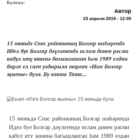
Бүлешү:
Автор
23 апреля 2019 - 12:05
15 июньдә Спас районының Болгар шәһәрендә
Идел буе Болгар дәүләтендә ислам динен рәсми
кабул итү көненә багышланган һәм 1989 елдан
бирле ел саен уздырыла торган «Изге Болгар
җыены» була. Бу хакта Тата...
15 июньдә Спас районының Болгар шәһәрендә
Идел буе Болгар дәүләтендә ислам динен рәсми
кабул итү көненә багышланган һәм 1989 елдан