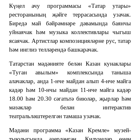
Күңел ачу программасы «Татар утары»
ресторанының җәйге террасасында узачак.
Биредә май бәйрәмнәре дәвамында баянчы
уйнаячак һәм музыка коллективлары чыгыш
ясаячак. Артистлар композицияләрне рус, татар
һәм инглиз телләрендә башкарачак.
Татарстан мәдәнияте белән Казан кунаклары
«Туган авылым» комплексында таныша
алачаклар, анда 1-нче майдан алып 4-нче майга
кадәр һәм 10-нчы майдан 11-нче майга кадәр
18.00 һәм 20.30 сәгатьтә биюләр, җырлар һәм
мәзәкләр белән интерактив
театральләштерелгән тамаша узачак.
Мәдәни программа «Казан Кремле» музей-
тыюлыгында әзерләнгән. Килүчеләр өчен