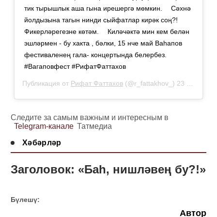
тик тырышлык аша гына ирешергә мөмкин. ⠀ Сәхнә
йолдызына тагын нинди сыйфатлар кирәк соң?! ⠀
Фикерләрегезне көтәм. ⠀ Киләчәктә мин кем белән
эшләрмен - бу хакта , бәлки, 15 нче май Ваһапов
фестиваленең гала- концертында белербез. ⠀
#Вагаповфест #РифатФаттахов
Публикация от
Рифат Фаттахов
(@r_fattakhov_)
23 Апр 2019 в 3:06 PDT
Следите за самым важным и интересным в
Telegram-канале
Татмедиа
Хәбәрләр
Заголовок: «Баһ, нишләвең бу?!»
Бүлешү:
Автор