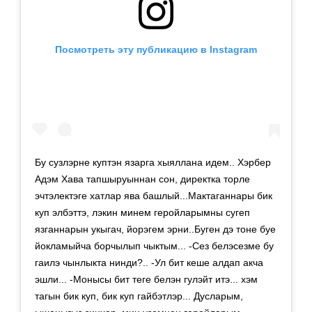
Посмотреть эту публикацию в Instagram
Бу сузлэрне куптэн язарга хыяллана идем.. Хэрбер
Адэм Хава тапшыруыннан сон, директка торле
эчтэлектэге хатлар ява башлый...Мактаганнары бик
куп элбэттэ, лэкин минем геройларымны сугеп
язганнарын укыгач, йорэгем эрни..Буген дэ тоне буе
йокламыйча борчылып чыктым... -Сез белэсезме бу
гаилэ чынлыкта нинди?.. -Ул бит кеше алдап акча
эшли... -Монысы бит теге белэн гулэйт итэ... хэм
тагын бик куп, бик куп гайбэтлэр... Дусларым,