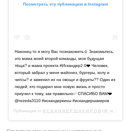
Посмотреть эту публикацию в Instagram
Наконец-то я могу Вас познакомить☺️ Знакомьтесь,
это мама моей второй команды, моя будущая
тёща? и мама проекта #Искандер2.0❤️ Человек,
который забрал у меня майонез, бургеры, колу и
чипсы? и заменил их на овощи и фрукты?? Один из
людей, кто подарил мне новую жизнь и просто
приучил к тому, как правильно✅ СПАСИБО ВАМ❤️
@rezeda3110 #искандеркины #искандершакиров
Публикация от
И С К А Н Д Е Р Ш А К И Р О В
(@_iskander_music_)