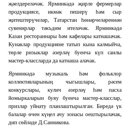
җәелдереләчәк. Ярминкәдә җирле фермерлар
продукциясе, икмәк пешерү һәм сыр
җитештерүчеләр, Татарстан һөнәрчеләреннән
сувенирлар тәкъдим ителәчәк. Ярминкәдә
Казан рестораннары һәм кафелары катнашачак.
Кунаклар продукцияне татып кына калмыйча,
төрле ризыклар әзерләү буенча күп санлы
мастер-классларда да катнаша алачак.
Ярминкәдә музыкаль һәм фольклор
коллективларының чыгышлары, рәсем
конкурслары, кулич әзерләү һәм пасха
йомыркаларын буяу буенча мастер-класслар,
призлар уйнату планлаштырылган. Биредә үк
балалар өчен күңел ачу зонасы оештырылачак,
дип сөйләде Д.Санникова.