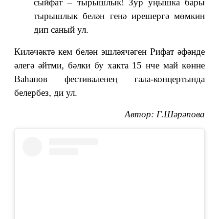
сыйфат ‒ тырышлык! Зур уңышка бары
тырышлык белән генә ирешергә мөмкин
дип саный ул.
Киләчәктә кем белән эшләячәген Рифат әфәнде
әлегә әйтми, бәлки бу хакта 15 нче май көнне
Ваһапов фестиваленең гала-концертында
белербез, ди ул.
Автор: Г.Шәрәпова