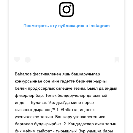
Посмотреть эту публикацию в Instagram
Ваһапов фестиваленең яшь башкаручылар
конкурсыннан соң мин гадәттә берничә җырчы
белән продюсерлык килешүе төзим. Быел да андый
фикерләр бар. Теләк белдерүчеләр дә шактый
инде. ⠀ Булачак "йолдыз"да мине нәрсә
кызыксындыра соң?! 1. Әлбәттә, иң элек
үзенчәлекле тавыш. Башкару үзенчәлеген исә
бергәләп булдырырбыз. 2. Кандидатлар өчен тагын
бик мөһим сыйфат - тырышлык! Зур уңышка бары