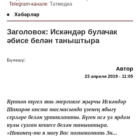
Telegram-канале
Татмедиа
Хәбәрләр
Заголовок: Искәндәр булачак
әбисе белән таныштыра
Бүлешү:
Автор
23 апреля 2019 - 11:05
Күптән түгел яшь энергияле җырчы Искәндәр
Шакиров инста тасмасында үзенең ябыгу
серләре белән уртаклашты. Бүген исә ул ярдәм
кулы сузган кешесе белән таныштыра.
«Наконец-то я могу Вас познакомить Зн...