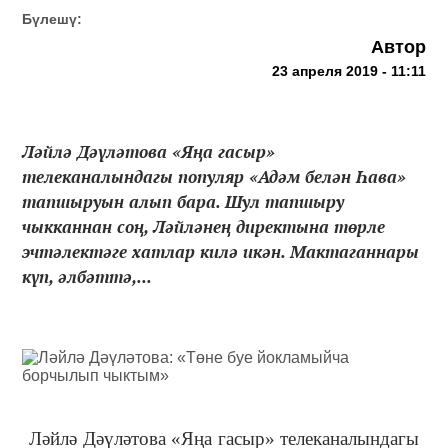
Бүлешү:
Автор
23 апреля 2019 - 11:11
Ләйлә Дәүләтова «Яңа гасыр»
телеканалындагы популяр «Адәм белән Һава»
тапшыруын алып бара. Шул тапшыру
чыкканнан соң, Ләйләнең директына төрле
эчтәлектәге хатлар килә икән. Мактаганнары
күп, әлбәттә,...
Ләйлә Дәүләтова «Яңа гасыр» телеканалындагы