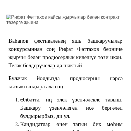
Ваһапов фестиваленең яшь башкаручылар
конкурсыннан соң Рифат Фәттахов берничә
җырчы белән продюсерлык килешүе төзи икән.
Теләк белдерүчеләр дә шактый.
Булачак йолдызда продюсерны нәрсә
кызыксындыра ала соң:
Әлбәттә, иң элек үзенчәлекле тавыш.
Башкару үзенчәлеген исә бергәләп
булдырырбыз, ди ул.
Кандидатлар өчен тагын бик мөһим