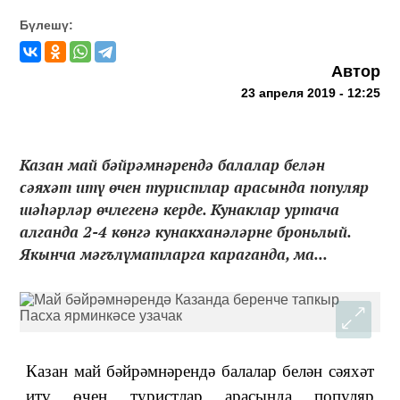
Бүлешү:
Автор
23 апреля 2019 - 12:25
Казан май бәйрәмнәрендә балалар белән
сәяхәт итү өчен туристлар арасында популяр
шәһәрләр өчлегенә керде. Кунаклар уртача
алганда 2-4 көнгә кунакханәләрне броньлый.
Якынча мәгълүматларга караганда, ма...
Казан май бәйрәмнәрендә балалар белән сәяхәт
итү өчен туристлар арасында
популяр