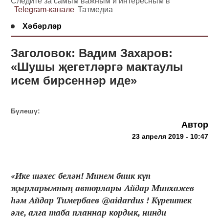
Следите за самым важным и интересным в
Telegram-канале
Татмедиа
Хәбәрләр
Заголовок: Вадим Захаров:
«Шушы җегетләргә мактаулы
исем бирсеннәр иде»
Бүлешү:
Автор
23 апреля 2019 - 10:47
«Ике шәхес белән! Минем биик күп
җырларымның авторлары Айдар Минхажев
һәм Айдар Тимербаев @aidardus ! Күрештек
әле, алга таба планнар кордык, нинди