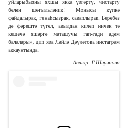
уйларыбызны яхшы якка үзгәртү, чистарту
белән шөгыльләник! Монысы күпкә
файдалырак, гөнаһсызрак, саваплырак. Беребез
дә фәрештә түгел, авылдан килеп ничек тә
кешечә яшәргә маташучы гап-гади адәм
балалары», дип яза Ләйлә Дәүләтова инстаграм
аккаунтында.
Автор: Г.Шәрәпова