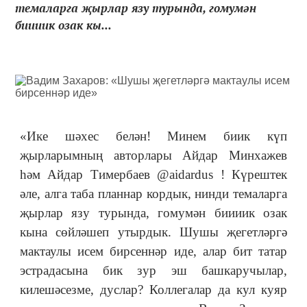
темаларга җырлар язу турында, гомумән
биииик озак кы...
«Ике шәхес белән! Минем биик күп
җырларымның авторлары Айдар Минхажев
һәм Айдар Тимербаев @aidardus ! Күрештек
әле, алга таба планнар кордык, нинди темаларга
җырлар язу турында, гомумән биииик озак
кына сөйләшеп утырдык. Шушы җегетләргә
мактаулы исем бирсеннәр иде, алар бит татар
эстрадасына бик зур эш башкаручылар,
килешәсезме, дуслар? Коллегалар да кул куяр