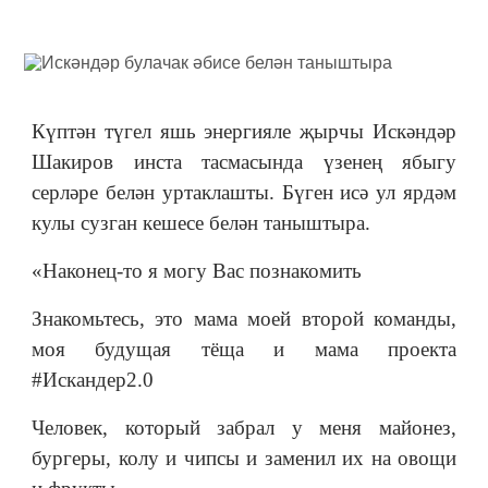
Күптән түгел яшь энергияле җырчы Искәндәр
Шакиров инста тасмасында үзенең ябыгу
серләре белән уртаклашты. Бүген исә ул ярдәм
кулы сузган кешесе белән таныштыра.
«Наконец-то я могу Вас познакомить
Знакомьтесь, это мама моей второй команды,
моя будущая тёща и мама проекта
#Искандер2.0
Человек, который забрал у меня майонез,
бургеры, колу и чипсы и заменил их на овощи