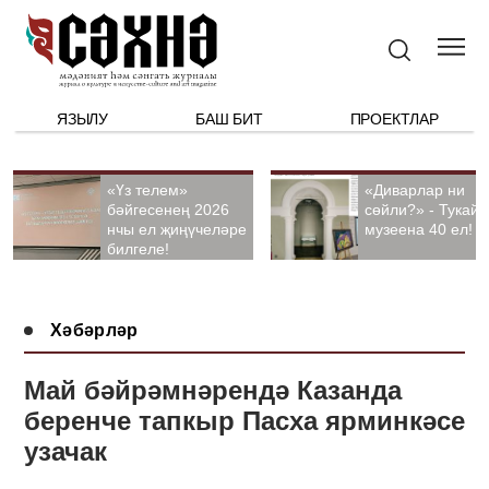
ЯЗЫЛУ
БАШ БИТ
ПРОЕКТЛАР
«Үз телем»
«Диварлар ни
бәйгесенең 2026
сөйли?» - Тукай
нчы ел җиңүчеләре
музеена 40 ел!
билгеле!
Хәбәрләр
Май бәйрәмнәрендә Казанда
беренче тапкыр Пасха ярминкәсе
узачак