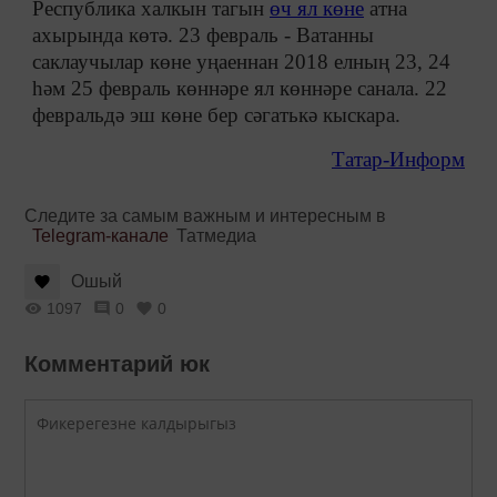
Республика халкын тагын
өч ял көне
атна
ахырында көтә. 23 февраль - Ватанны
саклаучылар көне уңаеннан 2018 елның 23, 24
һәм 25 февраль көннәре ял көннәре санала. 22
февральдә эш көне бер сәгатькә кыскара.
Татар-Информ
Следите за самым важным и интересным в
Telegram-канале
Татмедиа
Ошый
1097
0
0
Комментарий юк