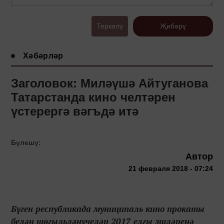
Теркәлү
Җибәрү
Хәбәрләр
Заголовок: Миләүшә Айтуганова
Татарстанда кино челтәрен
үстерергә вәгъдә итә
Бүлешү:
Автор
21 февраля 2018 - 07:24
Бүген республикада муниципаль кино прокаты
белән шөгыльләнүчеләр 2017 елгы эшләренә