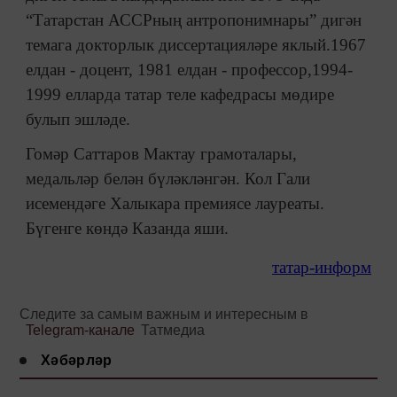
“Татарстан АССРның антропонимнары” дигән
темага докторлык диссертацияләре яклый.1967
елдан - доцент, 1981 елдан - профессор,1994-
1999 елларда татар теле кафедрасы мөдире
булып эшләде.
Гомәр Саттаров Мактау грамоталары,
медальләр белән бүләкләнгән. Кол Гали
исемендәге Халыкара премиясе лауреаты.
Бүгенге көндә Казанда яши.
татар-информ
Следите за самым важным и интересным в
Telegram-канале
Татмедиа
Хәбәрләр