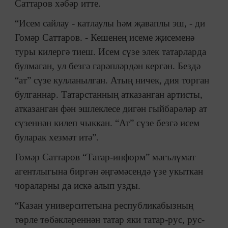
Саттаров хәбәр итте.
“Исем сайлау - катлаулы һәм җаваплы эш, - ди
Гомәр Саттаров. - Кешенең исеме җисеменә
туры килергә тиеш. Исем сүзе элек татарларда
булмаган, ул безгә гарәпләрдән кергән. Бездә
“ат” сүзе кулланылган. Атың ничек, дия торган
булганнар. Татарстанның атказанган артисты,
атказанган фән эшлеклесе дигән гыйбарәләр ат
сүзеннән килеп чыккан. “Ат” сүзе безгә исем
буларак хезмәт итә”.
Гомәр Саттаров “Татар-информ” мәгълүмат
агентлыгына биргән әңгәмәсендә үзе укыткан
чораларны да искә алып узды.
“Казан университетына республикабызның
төрле төбәкләреннән татар яки татар-рус, рус-