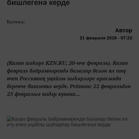
бишлегенә керде
Бүлешү:
Автор
21 февраля 2018 - 07:23
(Казан шәһәре KZN.RU, 20-нче февраль). Казан
февраль бәйрәмнәрендә балалар белән ял итү
өчен Россиянең уңайлы шәһәрләре арасында
беренче бишлеккә керде. Рейтинг 22 февральдән
25 февральгә кадәр кунакх...