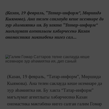
(Казан, 19 февраль, “Татар-информ”, Мөршидә
Кыямова). Ана телен саклауда кеше исемнәре дә
зур әһәмияткә ия. Бу хакта “Татар-информ”
мәгълүмат агентлыгы хәбәрчесенә Казан
ономастика мәктәбенә нигез сал...
(Казан, 19 февраль, “Татар-информ”, Мөршидә
Кыямова). Ана телен саклауда кеше исемнәре дә
зур әһәмияткә ия. Бу хакта “Татар-информ”
мәгълүмат агентлыгы хәбәрчесенә Казан
ономастика мәктәбенә нигез салган галим Гомәр