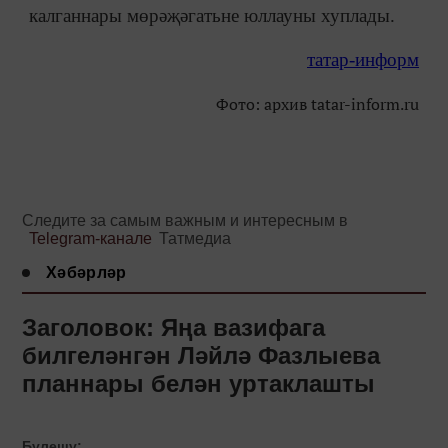
калганнары мөрәҗәгатьне юллауны хуплады.
татар-информ
Фото: архив tatar-inform.ru
Следите за самым важным и интересным в
Telegram-канале
Татмедиа
Хәбәрләр
Заголовок: Яңа вазифага
билгеләнгән Ләйлә Фазлыева
планнары белән уртаклашты
Бүлешү: