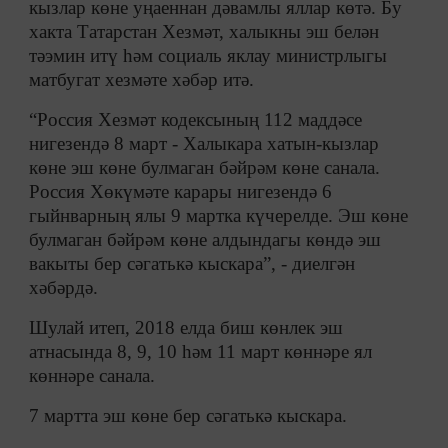
кызлар көне уңаеннан дәвамлы яллар көтә. Бу
хакта Татарстан Хезмәт, халыкны эш белән
тәэмин итү һәм социаль яклау министрлыгы
матбугат хезмәте хәбәр итә.
“Россия Хезмәт кодексының 112 маддәсе
нигезендә 8 март - Халыкара хатын-кызлар
көне эш көне булмаган бәйрәм көне санала.
Россия Хөкүмәте карары нигезендә 6
гыйнварның ялы 9 мартка күчерелде. Эш көне
булмаган бәйрәм көне алдындагы көндә эш
вакыты бер сәгатькә кыскара”, - диелгән
хәбәрдә.
Шулай итеп, 2018 елда биш көнлек эш
атнасында 8, 9, 10 һәм 11 март көннәре ял
көннәре санала.
7 мартта эш көне бер сәгатькә кыскара.