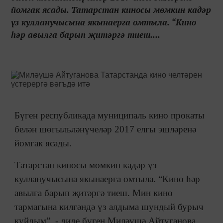
йомгак ясады. Татарстан киносы мөмкин кадәр
үз кулланучысына якынаерга омтыла. “Кино
һәр авылга барып җитәргә тиеш....
Бүген республикада муниципаль кино прокаты
белән шөгыльләнүчеләр 2017 елгы эшләренә
йомгак ясады.
Татарстан киносы мөмкин кадәр үз
кулланучысына якынаерга омтыла. “Кино һәр
авылга барып җитәргә тиеш. Мин кино
тармагына килгәндә үз алдыма шундый бурыч
куйдым”, - диде бүген Миләүшә Айтуганова