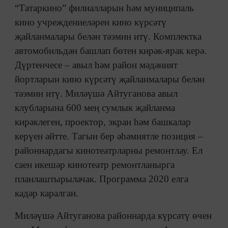
“Татаркино” филиалларын һәм муниципаль
кино учреждениеләрен кино күрсәтү
җайланмалары белән тәэмин итү. Комплектка
автомобильдән башлап бөтен кирәк-ярак керә.
Дүртенчесе – авыл һәм район мәдәният
йортларын кино күрсәтү җайланмалары белән
тәэмин итү. Миләүшә Айтуганова авыл
клубларына 600 мең сумлык җайланма
кирәклеген, проектор, экран һәм башкалар
керүен әйтте. Тагын бер әһәмиятле позиция –
районнардагы кинотеатрларны ремонтлау. Ел
саен икешәр кинотеатр ремонтланырга
планлаштырылачак. Программа 2020 елга
кадәр каралган.
Миләүшә Айтуганова районнарда күрсәтү өчен