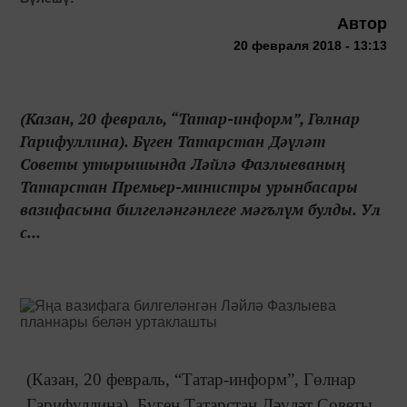
Автор
20 февраля 2018 - 13:13
(Казан, 20 февраль, “Татар-информ”, Гөлнар
Гарифуллина). Бүген Татарстан Дәүләт
Советы утырышында Ләйлә Фазлыеваның
Татарстан Премьер-министры урынбасары
вазифасына билгеләнгәнлеге мәгълүм булды. Ул
с...
(Казан, 20 февраль, “Татар-информ”, Гөлнар
Гарифуллина). Бүген Татарстан Дәүләт Советы