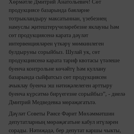
Хөрмәтле Дмитрий Анатольевич! Сөт
продукциясе базарында бәяләрне
тотрыкландыру максатыннан, үзебезнең
намуслы җитештерүчеләребезне яклауны һәм
сөт продукциясенә карата дәүләт
интервенцияләрен үткәрү мөмкинлеген
булдыруны сорыйбыз. Шулай ук, сөт
продукциясенә карата тариф квотасы үтәлеше
буенча контрольне көчәйтү һәм куллану
базарында сыйфатсыз сөт продукциясен
ачыклау буенча эш нәтиҗәлелеген арттыру
буенча күрсәтмә бирүегезне сорыйбыз”, - диелә
Дмитрий Медведевка мөрәҗәгатьтә.
Дәүләт Советы Рәисе Фәрит Мөхәммәтшин
депутатларның мөрәҗәгатьне кабул итүләрен
сорады. Нәтиҗәдә, бер депутат каршы чыкты,