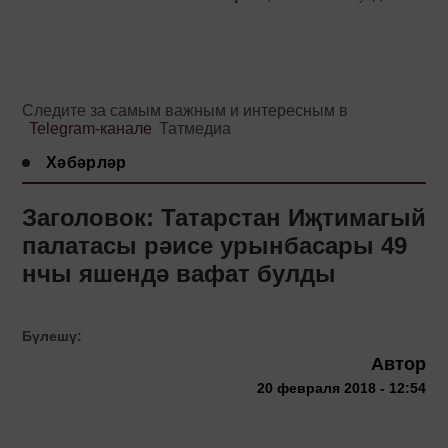
Следите за самым важным и интересным в
Telegram-канале
Татмедиа
Хәбәрләр
Заголовок: Татарстан Иҗтимагый
палатасы рәисе урынбасары 49
нчы яшендә вафат булды
Бүлешү:
Автор
20 февраля 2018 - 12:54