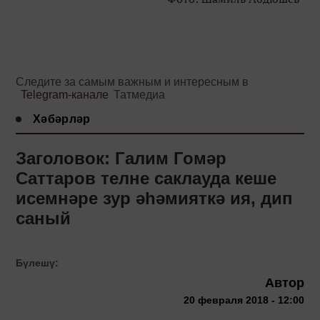
Следите за самым важным и интересным в
Telegram-канале
Татмедиа
Хәбәрләр
Заголовок: Галим Гомәр
Саттаров телне саклауда кеше
исемнәре зур әһәмияткә ия, дип
саный
Бүлешү:
Автор
20 февраля 2018 - 12:00