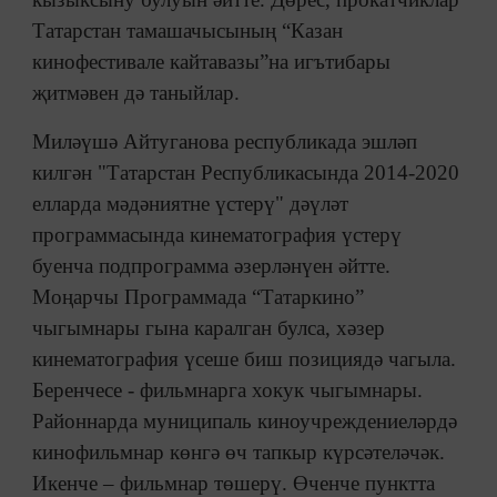
Татарстан тамашачысының “Казан
кинофестивале кайтавазы”на игътибары
җитмәвен дә таныйлар.
Миләүшә Айтуганова республикада эшләп
килгән "Татарстан Республикасында 2014-2020
елларда мәдәниятне үстерү" дәүләт
программасында кинематография үстерү
буенча подпрограмма әзерләнүен әйтте.
Моңарчы Программада “Татаркино”
чыгымнары гына каралган булса, хәзер
кинематография үсеше биш позициядә чагыла.
Беренчесе - фильмнарга хокук чыгымнары.
Районнарда муниципаль киноучреждениеләрдә
кинофильмнар көнгә өч тапкыр күрсәтеләчәк.
Икенче – фильмнар төшерү. Өченче пунктта