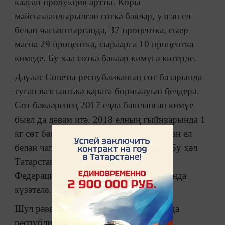
калган продукция артты. Коры
майсызландырылган сөткә бәяләр, узган ел
белән чагыштырганда, 37 процентка, сыер
маена 29 процентка, сырларга 10 процентка
кимеде. Бу хәл сөткә бәяләр кимүгә китерде.
Дәүләт Советы республиканың сөт базарында
туган вазгыятькә карата борчылуын белдерә.
Сөт бәяләренең 2017 елда башланган кимүе
быел да дәвам итә. 2018 елның гыйнварында 1
кг сөт бәясе 22 сумга кадәр төште. Узган ел
белән чагыштырганда, аерма 6-8 сум. Бу хәл
Татарстанда гына түгел, Россия
Федерациясенең күп кенә субъектларында
күзәтелә.
Шул рәвешле, 2018 елның гыйнварында
республика авыл хуҗалыгы