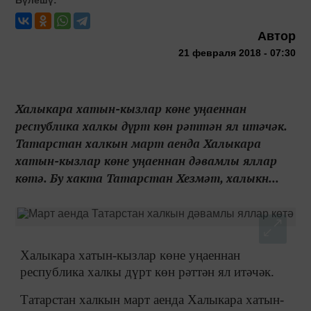
Автор
21 февраля 2018 - 07:30
Халыкара хатын-кызлар көне уңаеннан
республика халкы дүрт көн рәттән ял итәчәк.
Татарстан халкын март аенда Халыкара
хатын-кызлар көне уңаеннан дәвамлы яллар
көтә. Бу хакта Татарстан Хезмәт, халыкн...
Халыкара хатын-кызлар көне уңаеннан
республика халкы дүрт көн рәттән ял итәчәк.
Татарстан халкын март аенда Халыкара хатын-