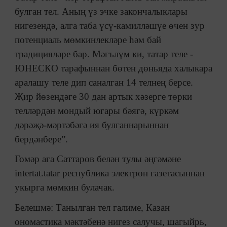
булган тел. Аның үз эчке закончалыклары
нигезендә, алга таба үсү-камилләшүе өчен зур
потенциаль мөмкинлекләре һәм бай
традицияләре бар. Мәгълүм ки, татар теле -
ЮНЕСКО тарафыннан бөтен дөньяда халыкара
аралашу теле дип саналган 14 телнең берсе.
Җир йөзендәге 30 дан артык хәзерге төрки
телләрдән мондый югары бәягә, күркәм
дәрәҗә-мәртәбәгә ия булганнарыннан
бердәнбере”.
Гомәр ага Саттаров белән тулы әңгәмәне
intertat.tatar республика электрон газетасыннан
укырга мөмкин булачак.
Белешмә: Танылган тел галиме, Казан
ономастика мәктәбенә нигез салучы, шагыйрь,