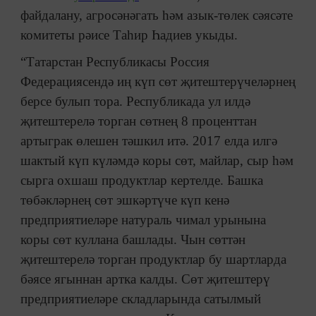
файдалану, агросәнәгать һәм азык-төлек сәясәте
комитеты рәисе Таһир Һадиев укыды.
“Татарстан Республикасы Россия
Федерациясендә иң күп сөт җитештерүчеләрнең
берсе булып тора. Республикада ул илдә
җитештерелә торган сөтнең 8 проценттан
артыграк өлешен тәшкил итә. 2017 елда илгә
шактый күп күләмдә коры сөт, майлар, сыр һәм
сырга охшаш продуктлар кертелде. Башка
төбәкләрнең сөт эшкәртүче күп кенә
предприятиеләре натураль чимал урынына
коры сөт куллана башлады. Чын сөттән
җитештерелә торган продуктлар бу шартларда
бәясе ягыннан артка калды. Сөт җитештерү
предприятиеләре складларында сатылмый