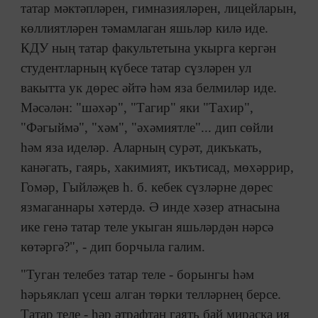
татар мәктәпләрен, гимназияләрен, лицейларын,
көллиятләрен тәмамлаган яшьләр килә иде.
КДУ ның татар факультетына укырга кергән
студентларның күбесе татар сүзләрен ул
вакытта ук дөрес әйтә һәм яза белмиләр иде.
Мәсәлән: "шәхәр", "Тагир" яки "Тахир",
"Фәгыймә", "хәм", "әхәмиятле"... дип сөйли
һәм яза иделәр. Аларның сурәт, дикъкать,
канәгать, гаярь, хакимият, икътисад, мөхәррир,
Гомәр, Гыйләҗев һ. б. кебек сүзләрне дөрес
язмаганнары хәтердә. Ә инде хәзер атнасына
ике генә татар теле укыган яшьләрдән нәрсә
көтәргә?", - дип борчыла галим.
"Туган телебез татар теле - борынгы һәм
һәрьяклап үсеш алган төрки телләрнең берсе.
Татар теле - һәр әтрафтан гаять бай мираска ия