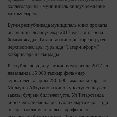
коллегаларына - муниципаль киноучреждение
җитәкчеләренә.
Бүген республикада муниципаль кино прокаты
белән шөгыльләнүчеләр 2017 елгы эшләренә
йомгак ясады. Татарстан кино челтәренең үсеш
перспективалары турында “Татар-информ”
хәбәрчеләре дә тыңлады.
Республиканың дәүләт киночелтәрендә 2017 ел
дәвамында 15 000 тапкыр фильмнар
күрсәтелеп, аларны 286 600 тамашачы караган.
Миләүшә Айтуганова кино күрсәтүнең дәүләт
заказы булуын билгеләп үтте. Ул Татарстанда
кино челтәре башка республикаларга караганда
ныграк саклануын, халык тарафыннан
кызыксыну булуын әйтте. Дөрес, прокатчиклар