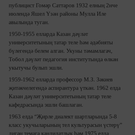
публицист Гомәр Саттаров 1932 елның 2нче
июлендә Яшел Үзән районы Мулла Иле
авылында туган.
1950-1955 елларда Казан дәүләт
университетының татар теле һәм әдәбияты
бүлегендә белем алган. Укуны тәмамлагач,
Тобол дәүләт педагогия институтында өлкән
укытучы булып эшли.
1959-1962 елларда профессор М.З. Зәкиев
җитәкчелегендә аспирантура үткән. 1962 елда
Казан дәүләт университетының татар теле
кафедрасында эшли башлаган.
1963 елда “Җирле диалект шартларында 5-8
класс укучыларының тел культурасын үстерү”
дигән темага кандидатлык һәм 1975 елда