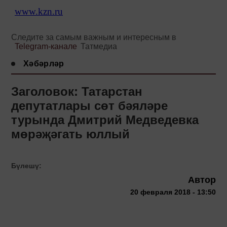
www.kzn.ru
Следите за самым важным и интересным в
Telegram-канале
Татмедиа
Хәбәрләр
Заголовок: Татарстан
депутатлары сөт бәяләре
турында Дмитрий Медведевка
мөрәҗәгать юллый
Бүлешү:
Автор
20 февраля 2018 - 13:50