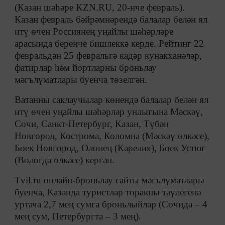
(Казан шәһәре KZN.RU, 20-нче февраль).
Казан февраль бәйрәмнәрендә балалар белән ял
итү өчен Россиянең уңайлы шәһәрләре
арасында беренче бишлеккә керде. Рейтинг 22
февральдән 25 февральгә кадәр кунакханәләр,
фатирлар һәм йортларны броньлау
мәгълүматлары буенча төзелгән.
Ватанны саклаучылар көнендә балалар белән ял
итү өчен уңайлы шәһәрләр унлыгына Мәскәү,
Сочи, Санкт-Петербург, Казан, Түбән
Новгород, Кострома, Коломна (Мәскәү өлкәсе),
Бөек Новгород, Олонец (Карелия), Бөек Устюг
(Вологда өлкәсе) кергән.
Tvil.ru онлайн-броньлау сайты мәгълүматлары
буенча, Казанда туристлар торакны тәүлегенә
уртача 2,7 мең сумга броньлыйлар (Сочида – 4
мең сум, Петербургта – 3 мең).