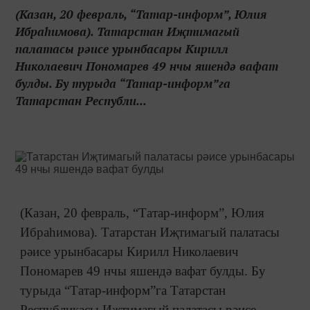
(Казан, 20 февраль, “Татар-информ”, Юлия
Ибраһимова). Татарстан Иҗтимагый
палатасы рәисе урынбасары Кирилл
Николаевич Пономарев 49 нчы яшендә вафат
булды. Бу турыда “Татар-информ”га
Татарстан Республи...
(Казан, 20 февраль, “Татар-информ”, Юлия
Ибраһимова). Татарстан Иҗтимагый палатасы
рәисе урынбасары Кирилл Николаевич
Пономарев 49 нчы яшендә вафат булды. Бу
турыда “Татар-информ”га Татарстан
Республикасы Иҗтимагый палатасы рәисе