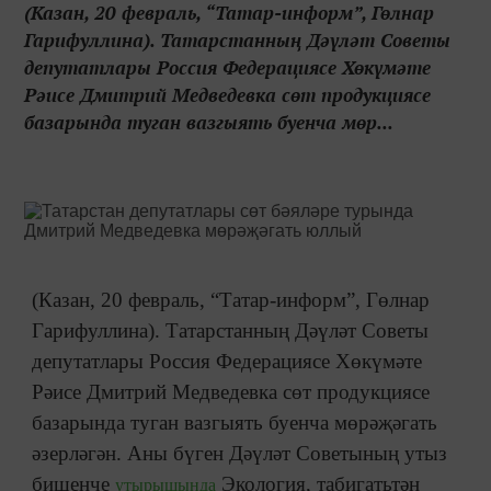
(Казан, 20 февраль, “Татар-информ”, Гөлнар
Гарифуллина). Татарстанның Дәүләт Советы
депутатлары Россия Федерациясе Хөкүмәте
Рәисе Дмитрий Медведевка сөт продукциясе
базарында туган вазгыять буенча мөр...
(Казан, 20 февраль, “Татар-информ”, Гөлнар
Гарифуллина). Татарстанның Дәүләт Советы
депутатлары Россия Федерациясе Хөкүмәте
Рәисе Дмитрий Медведевка сөт продукциясе
базарында туган вазгыять буенча мөрәҗәгать
әзерләгән. Аны бүген Дәүләт Советының утыз
бишенче
Экология, табигатьтән
утырышында