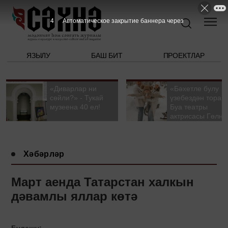
3
Автоматическое закрытие баннера через
ЯЗЫЛУ
БАШ БИТ
ПРОЕКТЛАР
«Диварлар ни
«Бәхетле булу
сөйли?» - Тукай
үзебездән тора».
музеена 40 ел!
Буа театры
актрисасы Гөлна
Гыйззәтуллина-
Гатауллина белә
әңгәмә
Хәбәрләр
Март аенда Татарстан халкын
дәвамлы яллар көтә
Бүлешү: