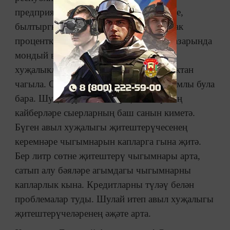
предприятиеләренең сөт сатудан кереме,
былтыргыга караганда, 25 һәм артыграк
процентка кимеде. Сөт продукциясе базарында
мондый вазгыять шәхси ярдәмче
хуҗалыкларның торышында тискәре яктан
чагыла. Сөт җитештерү һәм сату чыгымлы була
бара. Шуңа күрә шәхси хуҗалыкларның
кайберләре сыерларның баш санын киметә.
Бүген авыл хуҗалыгы җитештерүчесенең
керемнәре чыгымнарын капларга гына җитә.
Бер литр сөтне җитештерү чыгымнары арта,
сатып алу бәяләре агымдагы чыгымнарны
капларлык кына. Кредитларны түләү белән
проблемалар туды. Шулай итеп авыл хуҗалыгы
җитештерүчеләренең әҗәте арта.