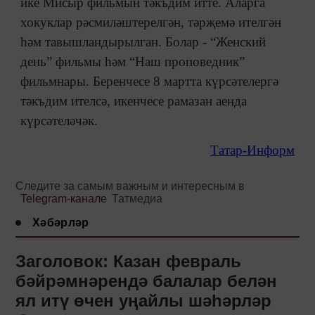
ике Мисыр фильмын тәкъдим итте. Аларга
хокуклар рәсмиләштерелгән, тәрҗемә ителгән
һәм тавышландырылган. Болар - “Женский
день” фильмы һәм “Наш проповедник”
фильмнары. Беренчесе 8 мартта күрсәтелергә
тәкъдим ителсә, икенчесе рамазан аенда
күрсәтеләчәк.
Татар-Информ
Следите за самым важным и интересным в
Telegram-канале
Татмедиа
Хәбәрләр
Заголовок: Казан февраль
бәйрәмнәрендә балалар белән
ял итү өчен уңайлы шәһәрләр