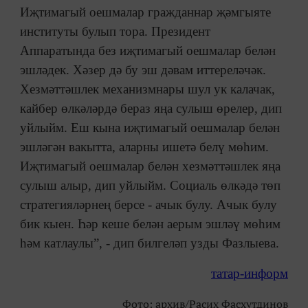
Иҗтимагый оешмалар гражданнар җәмгыяте
институты булып тора. Президент
Аппаратында без иҗтимагый оешмалар белән
эшләдек. Хәзер дә бу эш дәвам иттереләчәк.
Хезмәттәшлек механизмнары шул ук калачак,
кайбер өлкәләрдә бераз яңа сулыш өрелер, дип
уйлыйм. Еш кына иҗтимагый оешмалар белән
эшләгән вакытта, аларны ишетә белү мөһим.
Иҗтимагый оешмалар белән хезмәттәшлек яңа
сулыш алыр, дип уйлыйм. Социаль өлкәдә төп
стратегияләрнең берсе - ачык булу. Ачык булу
бик кыен. Һәр кеше белән аерым эшләү мөһим
һәм катлаулы”, - дип билгеләп узды Фазлыева.
татар-информ
Фото: архив/Расих Фасхутдинов