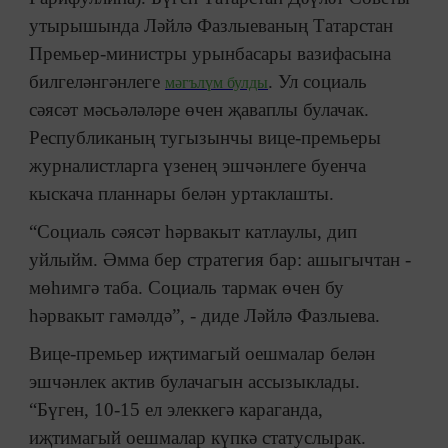
утырышында Ләйлә Фазлыеваның Татарстан
Премьер-министры урынбасары вазифасына
билгеләнгәнлеге
. Ул социаль
мәгълүм булды
сәясәт мәсьәләләре өчен җаваплы булачак.
Республиканың тугызынчы вице-премьеры
журналистларга үзенең эшчәнлеге буенча
кыскача планнары белән уртаклашты.
“Социаль сәясәт һәрвакыт катлаулы, дип
уйлыйм. Әмма бер стратегия бар: ашыгычтан -
мөһимгә таба. Социаль тармак өчен бу
һәрвакыт гамәлдә”, - диде Ләйлә Фазлыева.
Вице-премьер иҗтимагый оешмалар белән
эшчәнлек актив булачагын ассызыклады.
“Бүген, 10-15 ел элеккегә караганда,
иҗтимагый оешмалар күпкә статуслырак.