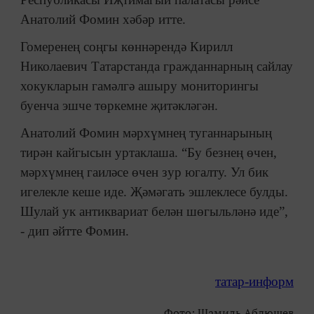
Анатолий Фомин хәбәр итте.
Гомеренең соңгы көннәрендә Кирилл
Николаевич Татарстанда гражданнарның сайлау
хокукларын гамәлгә ашыру мониторингы
буенча эшче төркемне җитәкләгән.
Анатолий Фомин мәрхүмнең туганнарының
тирән кайгысын уртаклаша. “Бу безнең өчен,
мәрхүмнең гаиләсе өчен зур югалту. Ул бик
игелекле кеше иде. Җәмәгать эшлеклесе булды.
Шулай ук антиквариат белән шөгыльләнә иде”,
- дип әйтте Фомин.
татар-информ
Фото: Шамиль Абдюшев