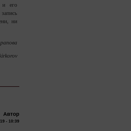
 и его
 запись
ени, ни
рапова
irkorov
Автор
19 - 10:39