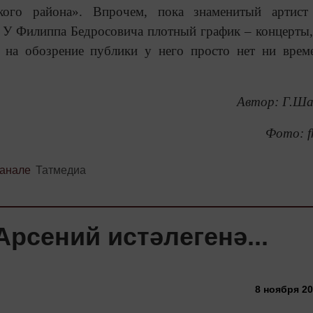
ого района». Впрочем, пока знаменитый артист
 У Филиппа Бедросовича плотный график – концерты,
о на обозрение публики у него просто нет ни врем
Автор: Г.Ша
Фото: fk
канале
Татмедиа
Арсений истәлегенә...
8 ноября 20