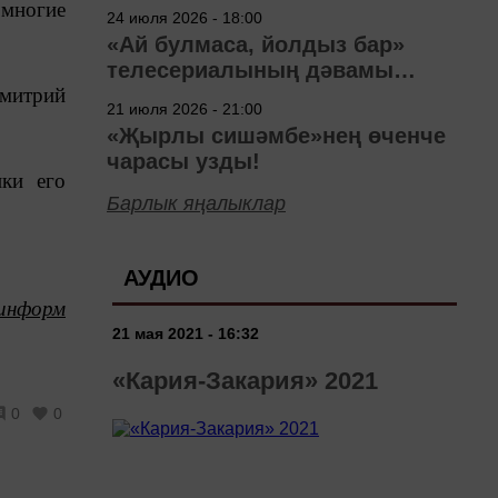
40 ел
 многие
24 июля 2026 - 18:00
«Ай булмаса, йолдыз бар»
телесериалының дәвамы
Дмитрий
төшерелә!
21 июля 2026 - 21:00
«Җырлы сишәмбе»нең өченче
чарасы узды!
ики его
Барлык яңалыклар
АУДИО
информ
21 мая 2021 - 16:32
«Кария-Закария» 2021
0
0