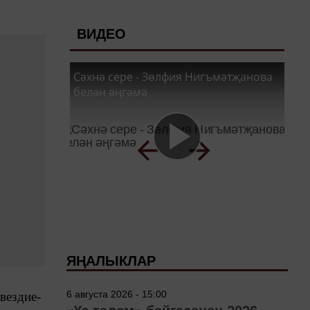
ВИДЕО
Сәхнә сере - Зөлфия Нигъмәтҗанова
белән әңгәмә
ЯҢАЛЫКЛАР
6 августа 2026 - 15:00
вездие-