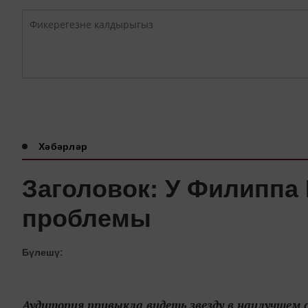
Хәбәрләр
Заголовок: У Филиппа
проблемы
Бүлешү:
Аудитория привыкла видеть звезду в наилучшем с