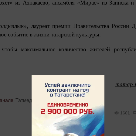
хет» из Азнакаево, ансамбля «Мирас» из Заинска и
олдызлык», лауреат премии Правительства России 
ое событие в жизни татарской культуры.
 чтобы максимальное количество жителей республ
татар-
канале
Татмедиа
1601