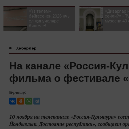
«Үз телем»
«Диварлар 
бәйгесенең 2026 нчы
сөйли?» - Т
ел җиңүчеләре
музеена 40 
билгеле!
Хәбәрләр
На канале «Россия-Ку
фильма о фестивале 
Бүлешү:
10 ноября на телеканале «Россия-Культура» сос
Йолдызлык. Достояние республики», сообщает о