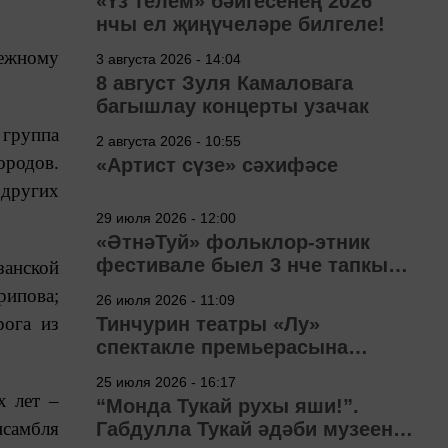
«Үз телем» бәйгесенең 2026
нчы ел җиңүчеләре билгеле!
ежному
3 августа 2026 - 14:04
8 август Зуля Камаловага
багышлау концерты узачак
 группа
2 августа 2026 - 10:55
ородов.
«Артист сүзе» сәхифәсе
 других
29 июля 2026 - 12:00
«ӘтнәТуй» фольклор-этник
фестивале быел 3 нче тапкыр
анской
узачак
рипова;
26 июля 2026 - 11:09
рога из
Тинчурин театры «Лу»
спектакле премьерасына
әзерләнә
25 июля 2026 - 16:17
х лет –
“Монда Тукай рухы яши!”.
самбля
Габдулла Тукай әдәби музеена