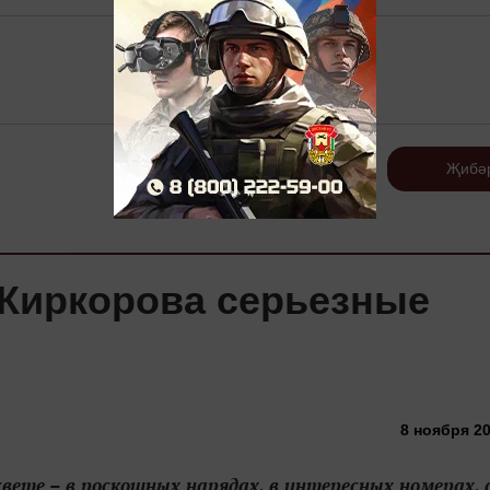
Теркәлү
Җибә
 Киркорова серьезные
8 ноября 20
вете – в роскошных нарядах, в интересных номерах, 