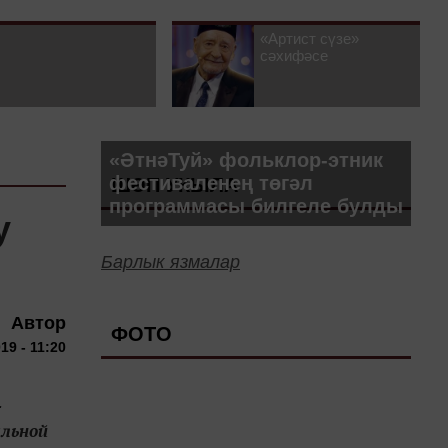
«Артист сүзе»
сәхифәсе
«ӘтнәТуй» фольклор-этник
фестиваленең төгәл
ШӘП УКЫЛА
программасы билгеле булды
у
Барлык язмалар
Автор
ФОТО
19 - 11:20
-
альной