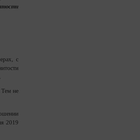
нитости
ерах, с
нитости
.
 Тем не
ношении
ня 2019