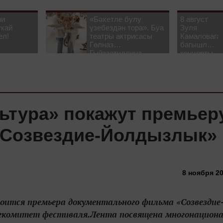
ни
«Бәхетле булу
8 август
укай
үзебездән тора». Буа
Зуля
ел!
театры актрисасы
Камаловага
Гөлназ
багышлау
Гыйззәтуллина-
концерты
Гатауллина белән
узачак
әңгәмә
льтура» покажут премьер
«Созвездие-Йолдызлык»
8 ноября 20
тоится премьера документального фильма «Созвездие
ргкомитет фестиваля.Лента посвящена многонацион