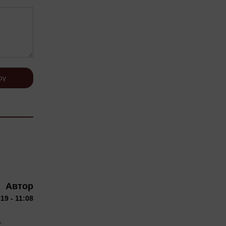
рү
Автор
19 - 11:08
с