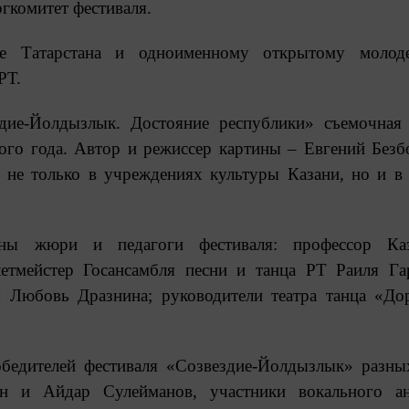
гкомитет фестиваля.
ре Татарстана и одноименному открытому молод
РТ.
дие-Йолдызлык. Достояние республики» съемочная
этого года. Автор и режиссер картины – Евгений Безб
 не только в учреждениях культуры Казани, но и в
ны жюри и педагоги фестиваля: профессор Каз
летмейстер Госансамбля песни и танца РТ Раиля Га
Любовь Дразнина; руководители театра танца «До
обедителей фестиваля «Созвездие-Йолдызлык» разны
ин и Айдар Сулейманов, участники вокального ан