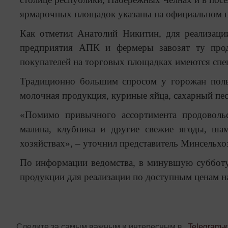
ярмарочных площадок указаны на официальном п
Как отметил Анатолий Никитин, для реализации
предприятия АПК и фермеры завозят ту прод
покупателей на торговых площадках имеются спе
Традиционно большим спросом у горожан поль
молочная продукция, куриные яйца, сахарный песо
«Помимо привычного ассортимента продовольс
малина, клубника и другие свежие ягоды, ша
хозяйствах», – уточнил представитель Минсельхо
По информации ведомства, в минувшую субботу 
продукции для реализации по доступным ценам 
Следите за самым важным и интересным в
Telegram-