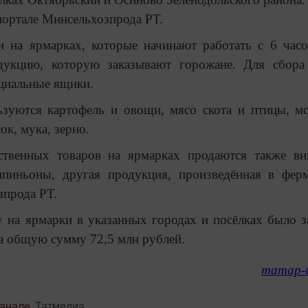
ортале Минсельхозпрода РТ.
 на ярмарках, которые начинают работать с 6 часо
укцию, которую заказывают горожане. Для сбора 
циальные ящики.
зуются картофель и овощи, мясо скота и птицы, м
к, мука, зерно.
твенных товаров на ярмарках продаются также ви
мпиньоны, другая продукция, произведённая в фер
зпрода РТ.
на ярмарки в указанных городах и посёлках было з
на общую сумму 72,5 млн рублей.
татар-
канале
Татмедиа