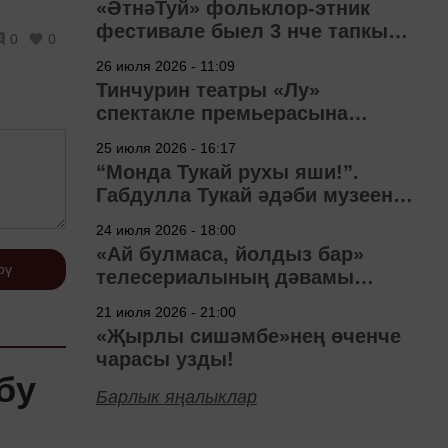
«ӘтнәТуй» фольклор-этник
фестивале быел 3 нче тапкыр
0
0
узачак
26 июля 2026 - 11:09
Тинчурин театры «Лу»
спектакле премьерасына
әзерләнә
25 июля 2026 - 16:17
“Монда Тукай рухы яши!”.
Габдулла Тукай әдәби музеена
40 ел
24 июля 2026 - 18:00
«Ай булмаса, йолдыз бар»
рү
телесериалының дәвамы
төшерелә!
21 июля 2026 - 21:00
«Җырлы сишәмбе»нең өченче
чарасы узды!
бу
Барлык яңалыклар