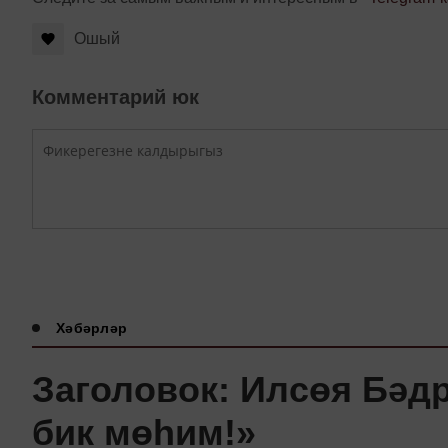
Ошый
Комментарий юк
Хәбәрләр
Заголовок: Илсөя Бәд
бик мөһим!»