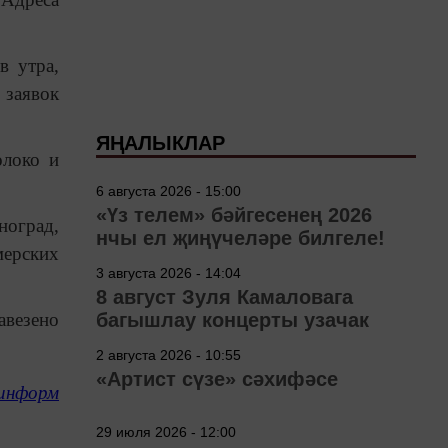
в утра,
заявок
ЯҢАЛЫКЛАР
олоко и
6 августа 2026 - 15:00
«Үз телем» бәйгесенең 2026
ноград,
нчы ел җиңүчеләре билгеле!
мерских
3 августа 2026 - 14:04
8 август Зуля Камаловага
багышлау концерты узачак
авезено
2 августа 2026 - 10:55
«Артист сүзе» сәхифәсе
информ
29 июля 2026 - 12:00