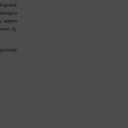
 барлык
назарга
н кереп
өчен бу
рапова