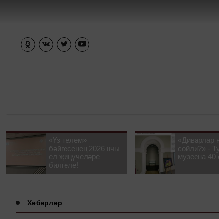
«Үз телем»
«Диварлар 
бәйгесенең 2026 нчы
сөйли?» - Т
ел җиңүчеләре
музеена 40 
билгеле!
Хәбәрләр