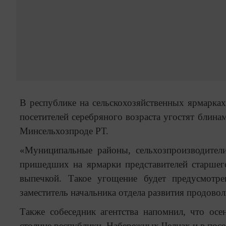
В республике на сельскохозяйственных ярмарках
посетителей серебряного возраста угостят блин
Минсельхозпроде РТ.
«Муниципальные районы, сельхозпроизводител
пришедших на ярмарки представителей старшег
выпечкой. Такое угощение будет предусмотр
заместитель начальника отдела развития продов
Также собеседник агентства напомнил, что осе
столице республики, Набережных Челнах и в пос