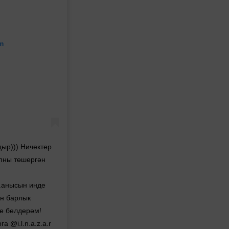
m
ыр))) Ничектер
ипны төшергән
..анысын инде
ән барлык
е белдерәм!
 @i.l.n.a.z.a.r