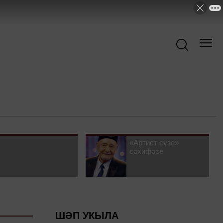
«Артист сүзе»
сәхифәсе
ШӘП УКЫЛА