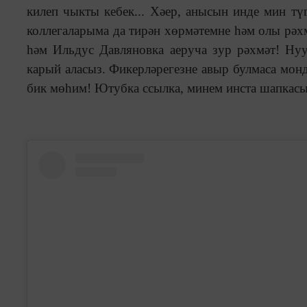
килеп чыкты кебек... Хәер, анысын инде мин тү
коллегаларыма да тирән хөрмәтемне һәм олы рәх
һәм Ильдус Давляновка аеруча зур рәхмәт! Нууу
карый аласыз. Фикерләрегезне авыр булмаса мон
бик мөһим! Ютубка ссылка, минем инста шапкасын