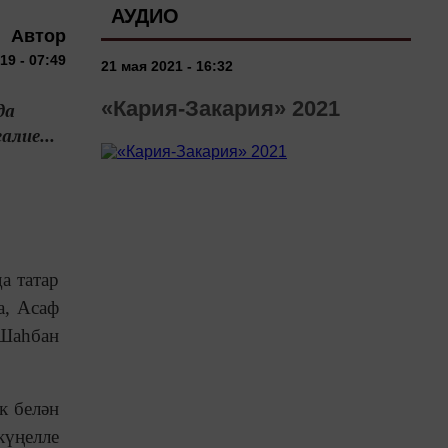
АУДИО
Автор
19 - 07:49
21 мая 2021 - 16:32
«Кария-Закария» 2021
да
лие...
а татар
а, Асаф
 Шаһбан
к белән
күңелле