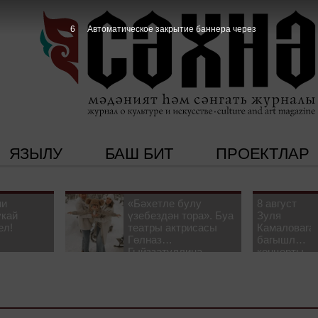
5
Автоматическое закрытие баннера через
ЯЗЫЛУ
БАШ БИТ
ПРОЕКТЛАР
ни
«Бәхетле булу
8 август
укай
үзебездән тора». Буа
Зуля
ел!
театры актрисасы
Камаловага
Гөлназ
багышлау
Гыйззәтуллина-
концерты
Гатауллина белән
узачак
әңгәмә