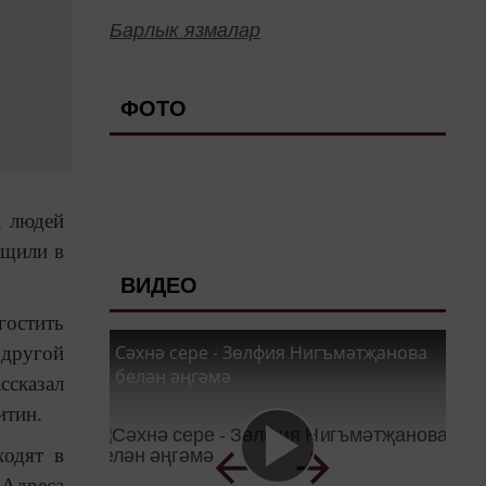
Барлык язмалар
ФОТО
х людей
бщили в
ВИДЕО
гостить
Сәхнә сере - Зөлфия Нигъмәтҗанова
 другой
белән әңгәмә
ссказал
итин.
ходят в
 Адреса