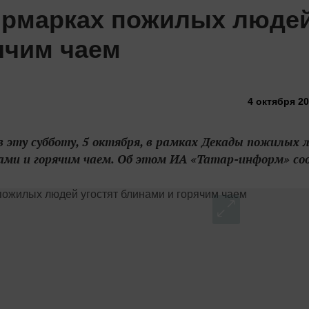
ярмарках пожилых люде
ячим чаем
4 октября 20
в эту субботу, 5 октября, в рамках Декады пожилых 
ами и горячим чаем. Об этом ИА «Татар-информ» соо