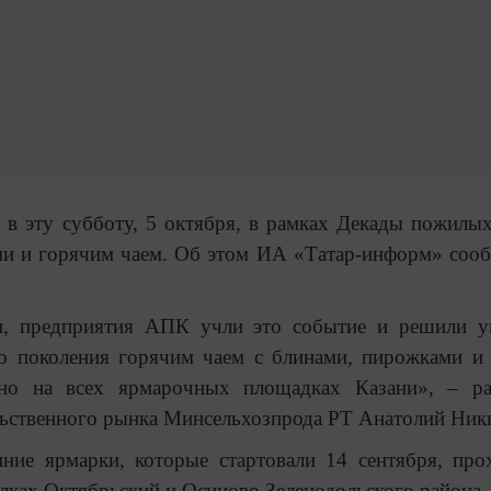
 в эту субботу, 5 октября, в рамках Декады пожилы
ами и горячим чаем. Об этом ИА «Татар-информ» соо
и, предприятия АПК учли это событие и решили у
о поколения горячим чаем с блинами, пирожками и
ено на всех ярмарочных площадках Казани», – ра
ольственного рынка Минсельхозпрода РТ Анатолий Ник
нние ярмарки, которые стартовали 14 сентября, про
елках Октябрьский и Осиново Зеленодольского района.