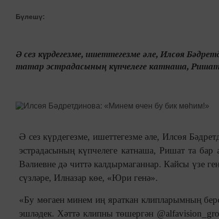
Бүлешү:
Ә сез күрдегезме, ишеттегезме әле, Илсөя Бәдретд
татар эстрадасының күпчелеге катнаша, Ришат т
Ә сез күрдегезме, ишеттегезме әле, Илсөя Бәдретд
эстрадасының күпчелеге катнаша, Ришат та бар 
Вәлиевне дә читтә калдырмаганнар. Кайсы үзе ген
сүзләре, Илназар көе, «Юри генә».
«Бу мөгаен минем иң яраткан клипларымның берс
эшләдек. Хәттә клипны төшергән @alfavision_gro