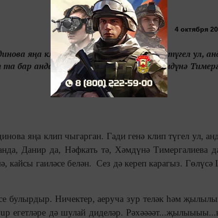
4 октября 20
инова яңа клип чыгарган. Гади генә клип түгел ул, ан
а бар анда, Данир да, Нәфкать тә, Хәмдүнә Тимерга
инова яңа клип чыгарган. Гади генә клип түгел ул, анд
анда, Данир да, Нәфкать тә, Хәмдүнә Тимергалиева д
ә, кайсы гаиләсе белән. Сез дә кереп карагыз. Гөлүсә
е булырдыр. Ничектер, аеруча зур теләк һәм җылылы
up егетләре дә шулай диделәр. Рәхәәәәт...җылыыыы...