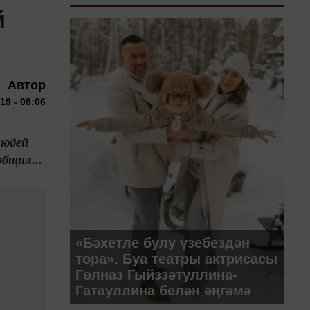
й
Автор
19 - 08:06
людей
бщил...
«Бәхетле булу үзебездән
тора». Буа театры актрисасы
Гөлназ Гыйззәтуллина-
Гатауллина белән әңгәмә