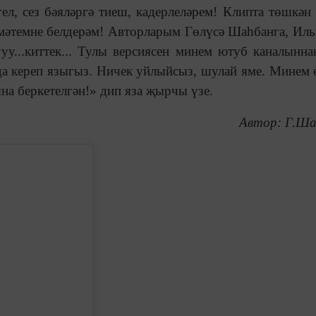
гел, сез бәяләргә тиеш, кадерлеләрем! Клипта төшкән
мәтемне белдерәм! Авторларым Гөлүсә Шаһбанга, Иль
у...киттек... Тулы версиясен минем ютуб каналынна
да кереп языгыз. Ничек уйлыйсыз, шулай яме. Минем 
а беркетелгән!» дип яза җырчы үзе.
Автор: Г.Ша