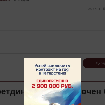
1481
Теркәлү
Җибә
ретдинова: «Минем өчен 