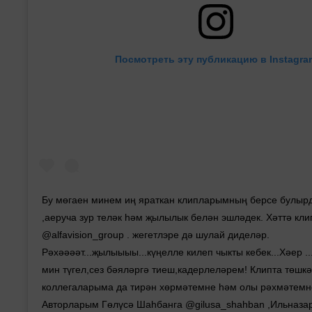
Посмотреть эту публикацию в Instagra
Бу мөгаен минем иң яраткан клипларымның берсе булырд
,аеруча зур теләк һәм җылылык белән эшләдек. Хәттә кл
@alfavision_group . жегетлэре дә шулай диделәр.
Рәхәәәәт...җылыыыы...күңелле килеп чыкты кебек...Хәер .
мин түгел,сез бәяләргә тиеш,кадерлеләрем! Клипта төшк
коллегаларыма да тирән хөрмәтемне һәм олы рәхмәтемн
Авторларым Гөлүсә Шаһбанга @gilusa_shahban ,Ильназарга