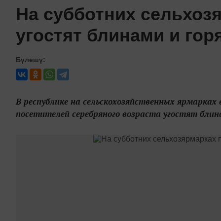
На субботних сельхоз
угостят блинами и гор
Бүлешү:
В республике на сельскохозяйственных ярмарках 
посетителей серебряного возраста угостят блин