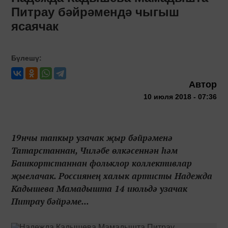
Питрау бәйрәмендә чыгыш
ясаячак
Бүлешү:
Автор
10 июля 2018 - 07:36
19нчы тапкыр узачак җыр бәйрәменә
Татарстаннан, Чиләбе өлкәсеннән һәм
Башкортстаннан фольклор коллективлар
җыелачак. Россиянең халык артисты Надежда
Кадышева Мамадышта 14 июльдә узачак
Питрау бәйрәме...