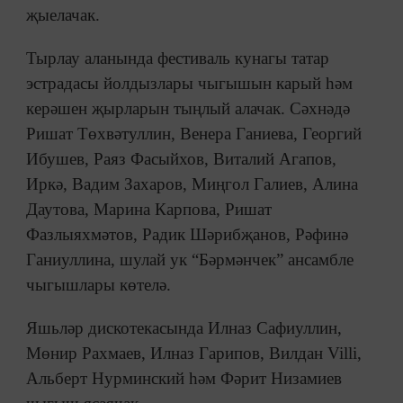
җыелачак.
Тырлау аланында фестиваль кунагы татар
эстрадасы йолдызлары чыгышын карый һәм
керәшен җырларын тыңлый алачак. Сәхнәдә
Ришат Төхвәтуллин, Венера Ганиева, Георгий
Ибушев, Раяз Фасыйхов, Виталий Агапов,
Иркә, Вадим Захаров, Миңгол Галиев, Алина
Даутова, Марина Карпова, Ришат
Фазлыяхмәтов, Радик Шәрибҗанов, Рәфинә
Ганиуллина, шулай ук “Бәрмәнчек” ансамбле
чыгышлары көтелә.
Яшьләр дискотекасында Илназ Сафиуллин,
Мөнир Рахмаев, Илназ Гарипов, Вилдан Villi,
Альберт Нурминский һәм Фәрит Низамиев