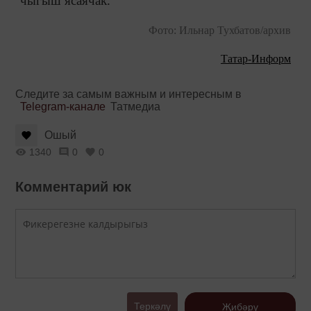
чыгыш ясаячак.
Фото: Ильнар Тухбатов/архив
Татар-Информ
Следите за самым важным и интересным в
Telegram-канале
Татмедиа
Ошый
1340
0
0
Комментарий юк
Теркәлү
Җибәрү