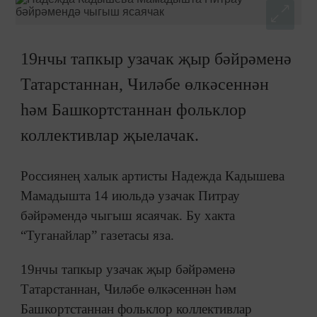
19нчы тапкыр узачак җыр бәйрәменә
Татарстаннан, Чиләбе өлкәсеннән
һәм Башкортстаннан фольклор
коллективлар җыелачак.
Россиянең халык артисты Надежда Кадышева
Мамадышта 14 июльдә узачак Питрау
бәйрәмендә чыгыш ясаячак. Бу хакта
“Туганайлар” газетасы яза.
19нчы тапкыр узачак җыр бәйрәменә
Татарстаннан, Чиләбе өлкәсеннән һәм
Башкортстаннан фольклор коллективлар