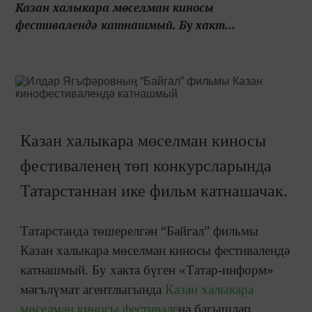
Казан халыкара мөселман киносы
фестивалендә катнашмый. Бу хакт...
Казан халыкара мөселман киносы
фестиваленең төп конкурсларында
Татарстаннан ике фильм катнашачак.
Татарстанда төшерелгән “Байгал” фильмы
Казан халыкара мөселман киносы фестивалендә
катнашмый. Бу хакта бүген «Татар-информ»
мәгълүмат агентлыгында
Казан халыкара
мөселман киносы фестивале
нә багышлап