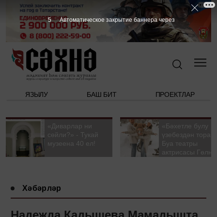
4
Автоматическое закрытие баннера через
ЯЗЫЛУ
БАШ БИТ
ПРОЕКТЛАР
«Диварлар ни
«Бәхетле булу
сөйли?» - Тукай
үзебездән тора».
музеена 40 ел!
Буа театры
актрисасы Гөлна
Гыйззәтуллина-
Гатауллина белә
әңгәмә
Хәбәрләр
Надежда Кадышева Мамадышта