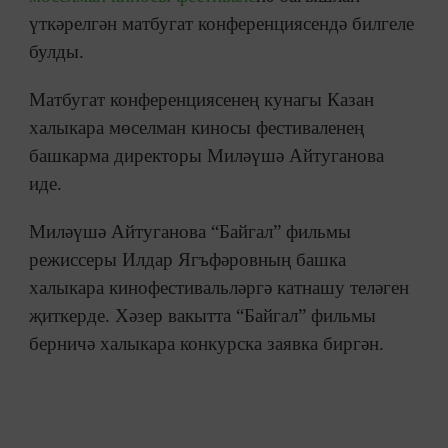
үткәрелгән матбугат конференциясендә билгеле
булды.
Матбугат конференциясенең кунагы Казан
халыкара мөселман киносы фестиваленең
башкарма директоры Миләүшә Айтуганова
иде.
Миләүшә Айтуганова “Байгал” фильмы
режиссеры Илдар Ягъфәровның башка
халыкара кинофестивальләргә катнашу теләген
җиткерде. Хәзер вакытта “Байгал” фильмы
берничә халыкара конкурска заявка биргән.