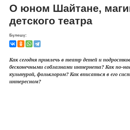
О юном Шайтане, маги
детского театра
Бүлешү:
Как сегодня привлечь в театр детей и подростко
бесконечными соблазнами интернета? Как по-на
культурой, фольклором? Как вписаться в его сис
интересном?