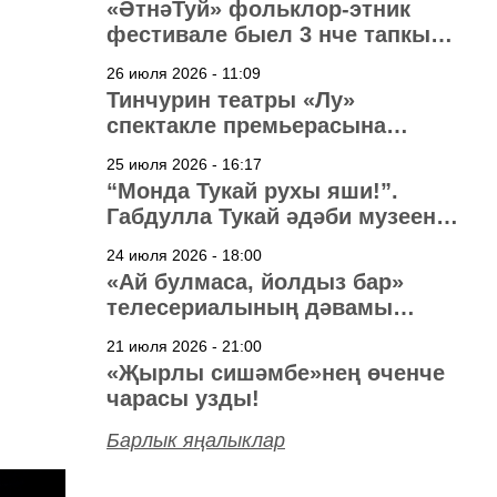
«ӘтнәТуй» фольклор-этник
фестивале быел 3 нче тапкыр
узачак
26 июля 2026 - 11:09
Тинчурин театры «Лу»
спектакле премьерасына
әзерләнә
25 июля 2026 - 16:17
“Монда Тукай рухы яши!”.
Габдулла Тукай әдәби музеена
40 ел
24 июля 2026 - 18:00
«Ай булмаса, йолдыз бар»
телесериалының дәвамы
төшерелә!
21 июля 2026 - 21:00
«Җырлы сишәмбе»нең өченче
чарасы узды!
Барлык яңалыклар