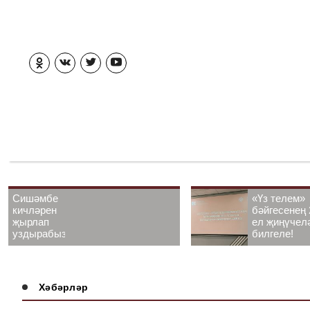
Сишәмбе
«Үз телем»
кичләрен
бәйгесенең 
җырлап
ел җиңүчел
уздырабыз!
билгеле!
Хәбәрләр