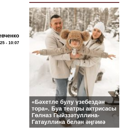
евченко
25 - 10:07
«Бәхетле булу үзебездән
тора». Буа театры актрисасы
Гөлназ Гыйззәтуллина-
Гатауллина белән әңгәмә