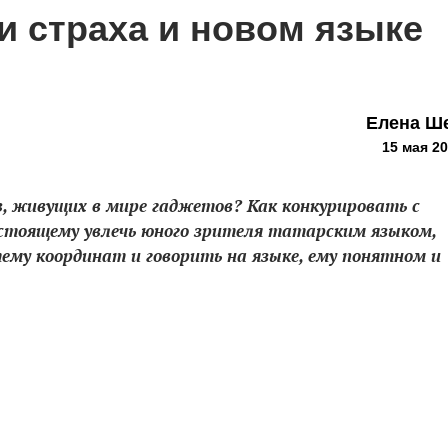
и страха и новом языке
Елена Ш
15 мая 20
в, живущих в мире гаджетов? Как конкурировать с
стоящему увлечь юного зрителя татарским языком,
тему координат и говорить на языке, ему понятном и