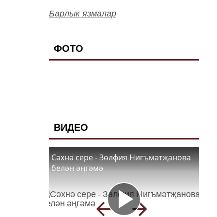
Барлык язмалар
ФОТО
ВИДЕО
Сәхнә сере - Зөлфия Нигъмәтҗанова
белән әңгәмә