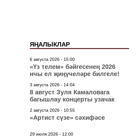
ЯҢАЛЫКЛАР
6 августа 2026 - 15:00
«Үз телем» бәйгесенең 2026
нчы ел җиңүчеләре билгеле!
3 августа 2026 - 14:04
8 август Зуля Камаловага
багышлау концерты узачак
2 августа 2026 - 10:55
«Артист сүзе» сәхифәсе
29 июля 2026 - 12:00