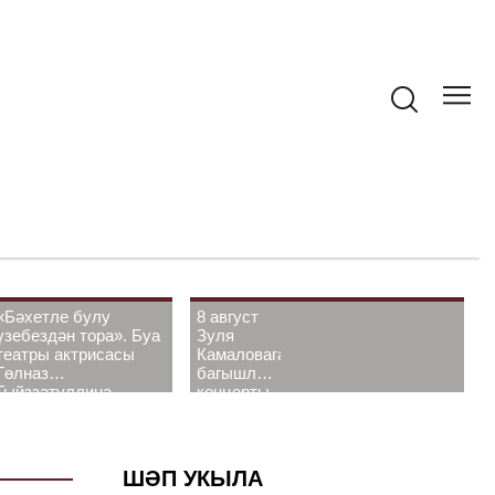
«Бәхетле булу
8 август
үзебездән тора». Буа
Зуля
театры актрисасы
Камаловага
Гөлназ
багышлау
Гыйззәтуллина-
концерты
Гатауллина белән
узачак
әңгәмә
ШӘП УКЫЛА