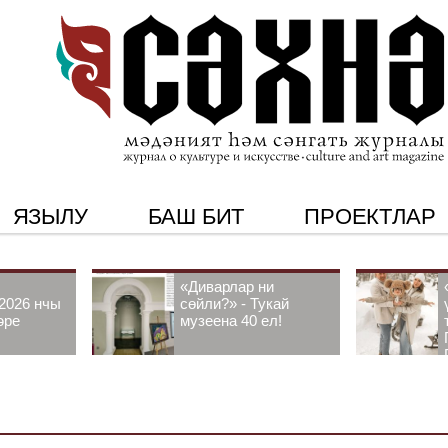
ЯЗЫЛУ
БАШ БИТ
ПРОЕКТЛАР
«Диварлар ни
2026 нчы
сөйли?» - Тукай
әре
музеена 40 ел!