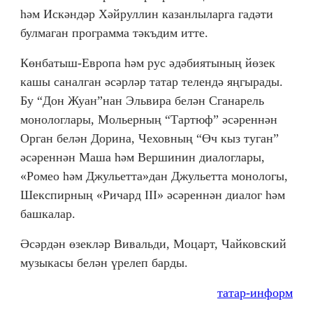
һәм Искәндәр Хәйруллин казанлыларга гадәти
булмаган программа тәкъдим итте.
Көнбатыш-Европа һәм рус әдәбиятының йөзек
кашы саналган әсәрләр татар телендә яңгырады.
Бу “Дон Жуан”нан Эльвира белән Сганарель
монологлары, Мольерның “Тартюф” әсәреннән
Орган белән Дорина, Чеховның “Өч кыз туган”
әсәреннән Маша һәм Вершинин диалоглары,
«Ромео һәм Джульетта»дан Джульетта монологы,
Шекспирның «Ричард III» әсәреннән диалог һәм
башкалар.
Әсәрдән өзекләр Вивальди, Моцарт, Чайковский
музыкасы белән үрелеп барды.
татар-информ