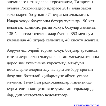
эшчәнлеге нәтиҗәләре күрсәткәнчә, Татарстан
буенча Роскомнадзор идарәсе 2017 елда закон
таләпләрен бозуның 371 очрагын ачыклаган.
Идарә хокук бозуларны бетерү турында 190 хат
юллаган, административ хокук бозулар хакында
135 беркетмә төзегән, алар буенча 353 мең сум
күләмендә 48 штраф салынган, 40 кисәтү ясалган.
Аеруча еш очрый торган хокук бозулар арасында
газета-журналлар чыгуга караган мәгълүматларны
дөрес яки тулысынча күрсәтмәү, мәҗбүри
нөсхәләрне аларны алучыларга җибәрү срогын
бозу яки бөтенләй җибәрмәүне әйтеп үтәргә
мөмкин. Теле- һәм радиоканаллар лицензиядә
күрсәтелгән концепцияне үтәмәгән очраклар да
бар, дип искәртәләр ведомствода.
татар-информ