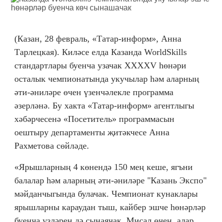
(Казан, 28 февраль, «Татар-информ», Анна
Тарлецкая). Киләсе елда Казанда WorldSkills
стандартлары буенча узачак XXXXV һөнәри
осталык чемпионатында укучылар һәм аларның
әти-әниләре өчен үзенчәлекле программа
әзерләнә. Бу хакта «Татар-информ» агентлыгы
хәбәрчесенә «Посетитель» программасын
оештыру департаменты җитәкчесе Анна
Рахметова сөйләде.
«Ярышларның 4 көнендә 150 мең кеше, ягъни
балалар һәм аларның әти-әниләре "Казань Экспо"
мәйданчыгында булачак. Чемпионат кунаклары
ярышларны караудан тыш, кайбер эшче һөнәрләр
буенча үзләрен дә сынаячак. Мисал өчен, алар