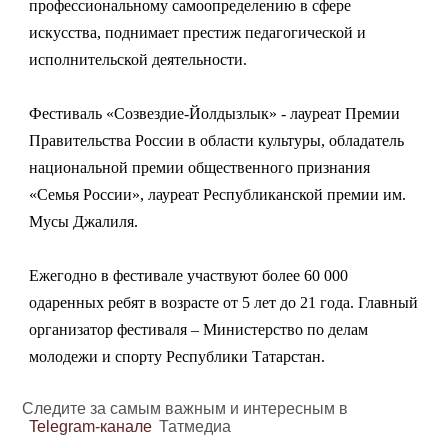
профессиональному самоопределению в сфере
искусства, поднимает престиж педагогической и
исполнительской деятельности.
Фестиваль «Созвездие-Йолдызлык» - лауреат Премии
Правительства России в области культуры, обладатель
национальной премии общественного признания
«Семья России», лауреат Республиканской премии им.
Мусы Джалиля.
Ежегодно в фестивале участвуют более 60 000
одаренных ребят в возрасте от 5 лет до 21 года. Главный
организатор фестиваля – Министерство по делам
молодежи и спорту Республики Татарстан.
Следите за самым важным и интересным в
Telegram-канале
Татмедиа