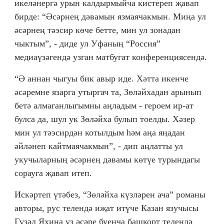
икеләнергә урын калдырмыйча кистереп җавап
бирде: “Әсәрнең дәвамын язмаячакмын. Миңа ул
әсәрнең тәэсир көче бетте, мин ул зонадан
чыктым”, - диде ул Уфаның “Россия”
медиаүзәгендә узган матбугат конференциясендә.
“Ә аннан чыгуы бик авыр иде. Хәтта икенче
әсәремне язарга утыргач та, Зөләйхадан арынып
бетә алмаганлыгымны аңладым - героем ир-ат
булса да, шул ук Зөләйха булып тоелды. Хәзер
мин ул тәэсирдән котылдым һәм аңа яңадан
әйләнеп кайтмаячакмын”, - дип аңлатты ул
укучыларның әсәрнең дәвамы көтүе турындагы
сорауга җавап итеп.
Искәртеп үтәбез, “Зөләйха күзләрен ача” романы
авторы, рус телендә иҗат итүче Казан язучысы
Гүзәл Яхина үз әсәре буенча башкорт телендә