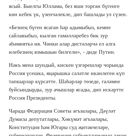
ясый. Быелгы Юллама, без яши торган бүгенге
көн кебек үк, үзенчәлекле, дип башлады ул сүзен.
«Безнең бүген ясаган һәр адымыбыз, кемне
сайлавыбыз, кылган гамәлләребез бик зур
әһәмияткә ия. Чөнки алар дистәләрчә ел алга
илебезнең язмышын билгели», - диде Путин.
Нәкъ менә шундый, кискен үзгәрешләр чорында
Россия үсешкә, яңарышка сәләтле икәнлеген күп
тапкырлар күрсәтте. Шәһәрләр төзеде, галәмне
буйсындырды, зур ачышлар ясады, дип искәртте
Россия Президенты.
Чарада Федерация Советы әгъзалары, Дәүләт
Думасы депутатлары, Хөкүмәт әгъзалары,
Конституция һәм Югары суд җитәкчеләре,
губернаторлар, Федерация субъектларының закон