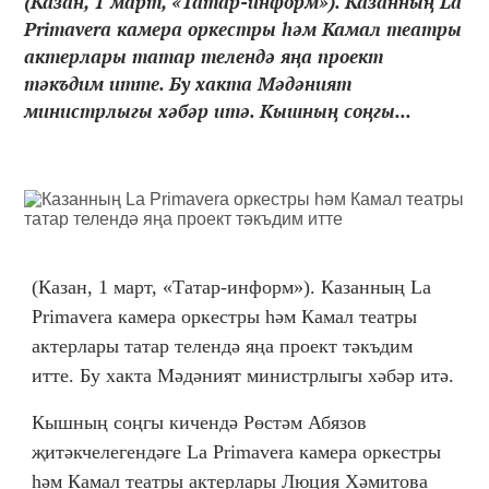
(Казан, 1 март, «Татар-информ»). Казанның La
Primavera камера оркестры һәм Камал театры
актерлары татар телендә яңа проект
тәкъдим итте. Бу хакта Мәдәният
министрлыгы хәбәр итә. Кышның соңгы...
(Казан, 1 март, «Татар-информ»). Казанның La
Primavera камера оркестры һәм Камал театры
актерлары татар телендә яңа проект тәкъдим
итте. Бу хакта Мәдәният министрлыгы хәбәр итә.
Кышның соңгы кичендә Рөстәм Абязов
җитәкчелегендәге La Primavera камера оркестры
һәм Камал театры актерлары Люция Хәмитова