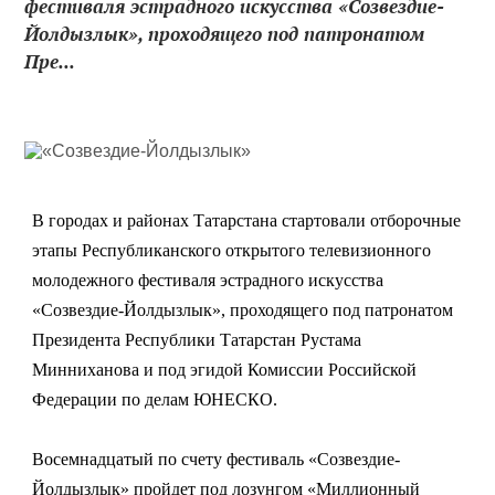
фестиваля эстрадного искусства «Созвездие-
Йолдызлык», проходящего под патронатом
Пре...
В городах и районах Татарстана стартовали отборочные
этапы Республиканского открытого телевизионного
молодежного фестиваля эстрадного искусства
«Созвездие-Йолдызлык», проходящего под патронатом
Президента Республики Татарстан Рустама
Минниханова и под эгидой Комиссии Российской
Федерации по делам ЮНЕСКО.
Восемнадцатый по счету фестиваль «Созвездие-
Йолдызлык» пройдет под лозунгом «Миллионный