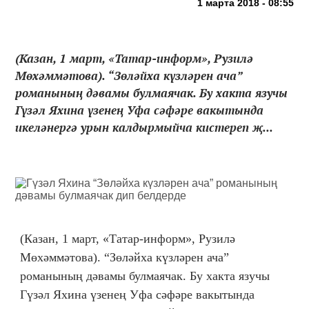
1 марта 2018 - 08:55
(Казан, 1 март, «Татар-информ», Рузилә
Мөхәммәтова). “Зөләйха күзләрен ача”
романының дәвамы булмаячак. Бу хакта язучы
Гүзәл Яхина үзенең Уфа сәфәре вакытында
икеләнергә урын калдырмыйча кистереп җ...
(Казан, 1 март, «Татар-информ», Рузилә
Мөхәммәтова). “Зөләйха күзләрен ача”
романының дәвамы булмаячак. Бу хакта язучы
Гүзәл Яхина үзенең Уфа сәфәре вакытында