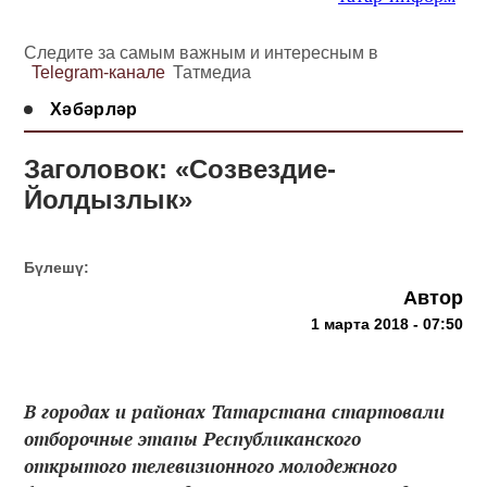
Следите за самым важным и интересным в
Telegram-канале
Татмедиа
Хәбәрләр
Заголовок: «Созвездие-
Йолдызлык»
Бүлешү:
Автор
1 марта 2018 - 07:50
В городах и районах Татарстана стартовали
отборочные этапы Республиканского
открытого телевизионного молодежного