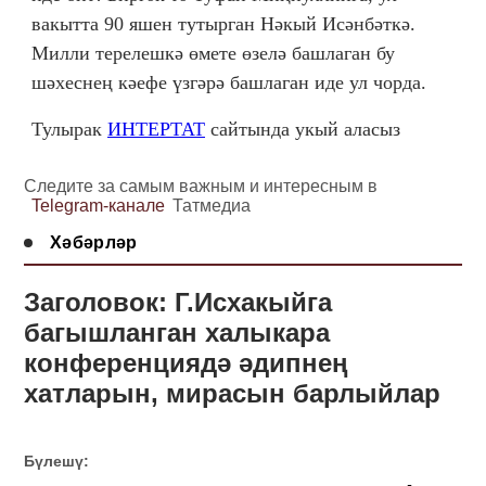
вакытта 90 яшен тутырган Нәкый Исәнбәткә.
Милли терелешкә өмете өзелә башлаган бу
шәхеснең кәефе үзгәрә башлаган иде ул чорда.
Тулырак
ИНТЕРТАТ
сайтында укый аласыз
Следите за самым важным и интересным в
Telegram-канале
Татмедиа
Хәбәрләр
Заголовок: Г.Исхакыйга
багышланган халыкара
конференциядә әдипнең
хатларын, мирасын барлыйлар
Бүлешү: