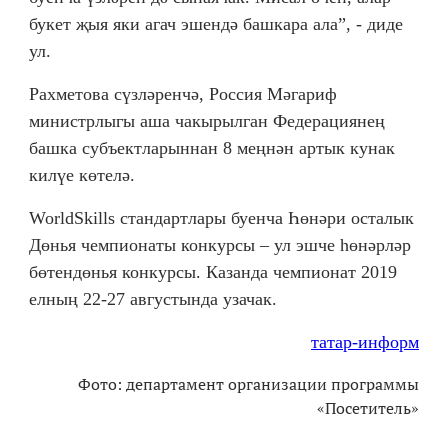
букет җыя яки агач эшендә башкара ала”, - диде
ул.
Рахметова сүзләренчә, Россия Мәгариф
министрлыгы аша чакырылган Федерациянең
башка субъектларыннан 8 меңнән артык кунак
килүе көтелә.
WorldSkills стандартлары буенча Һөнәри осталык
Дөнья чемпионаты конкурсы – ул эшче һөнәрләр
бөтендөнья конкурсы. Казанда чемпионат 2019
елның 22-27 августында узачак.
татар-информ
Фото: департамент организации программы
«Посетитель»