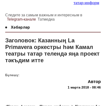
татар-информ
Следите за самым важным и интересным в
Telegram-канале
Татмедиа
Хәбәрләр
Заголовок: Казанның La
Primavera оркестры һәм Камал
театры татар телендә яңа проект
тәкъдим итте
Бүлешү:
Автор
1 марта 2018 - 08:46