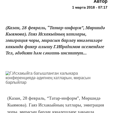
Автор
1 марта 2018 - 07:17
(Казан, 28 февраль, “Татар-информ”, Мөршидә
Кыямова). Гаяз Исхакыйның хатлары,
эмиграция чоры, мирасын барлау юнәлешләре
хакында фикер алышу Г.Ибраһимов исемендәге
Тел, әдәбият һәм сәнгать институт...
(Казан, 28 февраль, “Татар-информ”, Мөршидә
Кыямова). Гаяз Исхакыйның хатлары, эмиграция
чоры, мирасын барлау юнәлешләре хакында