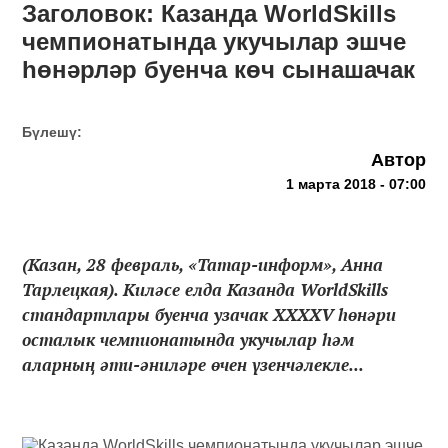
Заголовок: Казанда WorldSkills
чемпионатында укучылар эшче
һөнәрләр буенча көч сынашачак
Бүлешү:
Автор
1 марта 2018 - 07:00
(Казан, 28 февраль, «Татар-информ», Анна
Тарлецкая). Киләсе елда Казанда WorldSkills
стандартлары буенча узачак XXXXV һөнәри
осталык чемпионатында укучылар һәм
аларның әти-әниләре өчен үзенчәлекле...