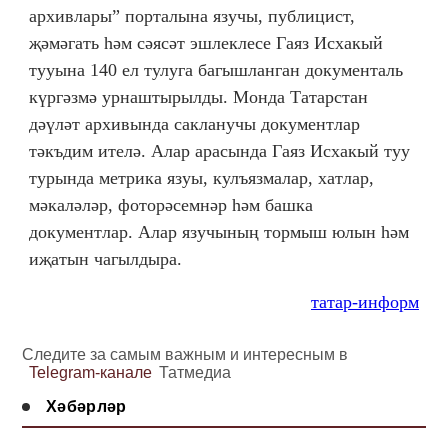
архивлары” порталына язучы, публицист,
җәмәгать һәм сәясәт эшлеклесе Гаяз Исхакый
тууына 140 ел тулуга багышланган документаль
күргәзмә урнаштырылды. Монда Татарстан
дәүләт архивында сакланучы документлар
тәкъдим ителә. Алар арасында Гаяз Исхакый туу
турында метрика язуы, кулъязмалар, хатлар,
мәкаләләр, фоторәсемнәр һәм башка
документлар. Алар язучының тормыш юлын һәм
иҗатын чагылдыра.
татар-информ
Следите за самым важным и интересным в
Telegram-канале
Татмедиа
Хәбәрләр