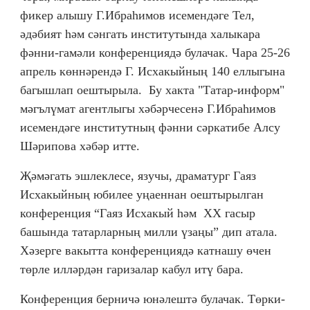
фикер алышу Г.Ибраһимов исемендәге Тел,
әдәбият һәм сәнгать институтында халыкара
фәнни-гамәли конференциядә булачак. Чара 25-26
апрель көннәрендә Г. Исхакыйның 140 еллыгына
багышлап оештырыла. Бу хакта "Татар-информ"
мәгълүмат агентлыгы хәбәрчесенә Г.Ибраһимов
исемендәге институтның фәнни сәркатибе Алсу
Шәрипова хәбәр итте.
Җәмәгать эшлеклесе, язучы, драматург Гаяз
Исхакыйның юбилее уңаеннан оештырылган
конференция “Гаяз Исхакый һәм ХХ гасыр
башында татарларның милли үзаңы” дип атала.
Хәзерге вакытта конференциядә катнашу өчен
төрле илләрдән гаризалар кабул итү бара.
Конференция берничә юнәлештә булачак. Төрки-