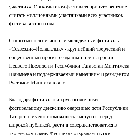
участник». Оргкомитетом фестиваля принято решение
считать миллионными участниками всех участников
фестиваля этого года.
Открытый телевизионный молодежный фестиваль
«Созвездие–Йолдызлык» - крупнейший творческий и
общественный проект, созданный при патронате
Первого Президента Республики Татарстан Минтимера
Шаймиева и поддерживаемый нынешним Президентом
Рустамом Миннихановым.
Благодаря фестивалю и круглогодичному
фестивальному движению одаренные дети Республики
Татарстан имеют возможность выступать перед
широкой публикой, расти и совершенствоваться в
творческом плане. Фестиваль открывает путь к