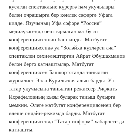
куелган спектакльне күрергә һәм укучылары
белән очрашырга бер көнлек сәфәргә Уфага
килде. Язучының Уфа сәфәре “Россия”
медиаүзәгендә оештырылган матбугат
конференциясеннән башланды. Матбугат
конференциясендә ул “Зөләйха күзләрен ача”
спектаклен сәхнәләштергән Айрат Әбүшахманов
белән бергә катнаштылар. Матбугат
конференциясен Башкортстанда танылган
журналист Элла Курильская алып барды. Ул
татар укучысына танылган режиссер Рифкать
Исрафиловның кызы буларак таныш булырга
мөмкин. Әлеге матбугат конференциясенең бер
өлеше ондайн-режимда барды. Матбугат
конференциясендә “Татар-информ” хәбәрчесе дә
катнашты.