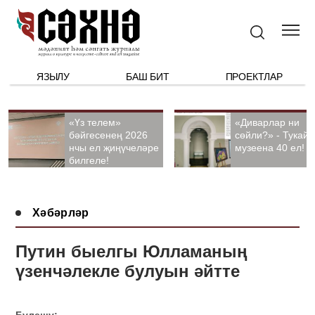
ЯЗЫЛУ
БАШ БИТ
ПРОЕКТЛАР
«Үз телем»
«Диварлар ни
бәйгесенең 2026
сөйли?» - Тукай
нчы ел җиңүчеләре
музеена 40 ел!
билгеле!
Хәбәрләр
Путин быелгы Юлламаның
үзенчәлекле булуын әйтте
Бүлешү: