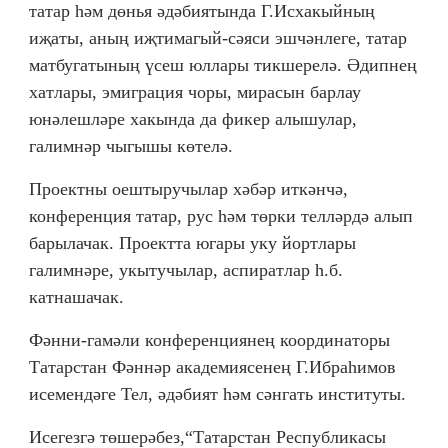
татар һәм дөнья әдәбиятында Г.Исхакыйның
иҗаты, аның иҗтимагый-сәяси эшчәнлеге, татар
матбугатының үсеш юллары тикшерелә. Әдипнең
хатлары, эмиграция чоры, мирасын барлау
юнәлешләре хакында да фикер алышулар,
галимнәр чыгышы көтелә.
Проектны оештыручылар хәбәр иткәнчә,
конференция татар, рус һәм төрки телләрдә алып
барылачак. Проектта югары уку йортлары
галимнәре, укытучылар, аспиратлар һ.б.
катнашачак.
Фәнни-гамәли конференциянең координаторы
Татарстан Фәннәр академиясенең Г.Ибраһимов
исемендәге Тел, әдәбият һәм сәнгать институты.
Исегезгә төшерәбез,“Татарстан Республикасы