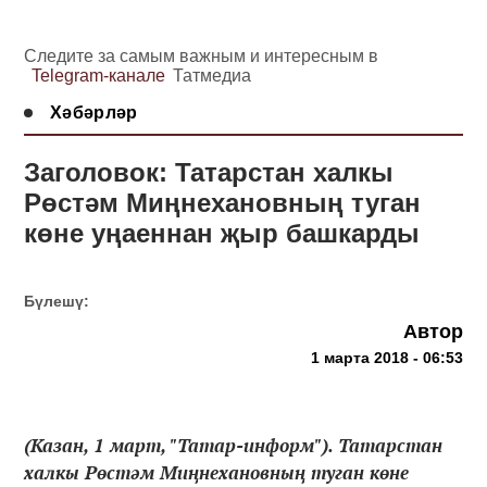
Следите за самым важным и интересным в
Telegram-канале
Татмедиа
Хәбәрләр
Заголовок: Татарстан халкы
Рөстәм Миңнехановның туган
көне уңаеннан җыр башкарды
Бүлешү:
Автор
1 марта 2018 - 06:53
(Казан, 1 март, "Татар-информ"). Татарстан
халкы Рөстәм Миңнехановның туган көне