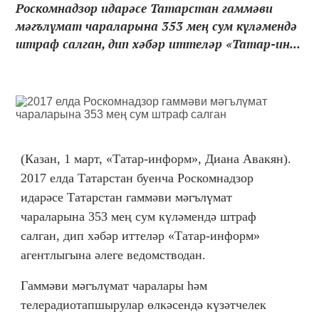
Роскомнадзор идарәсе Татарстан гаммәви
мәгълүмат чараларына 353 мең сум күләмендә
штраф салган, дип хәбәр иттеләр «Татар-ин...
(Казан, 1 март, «Татар-информ», Диана Авакян).
2017 елда Татарстан буенча Роскомнадзор
идарәсе Татарстан гаммәви мәгълүмат
чараларына 353 мең сум күләмендә штраф
салган, дип хәбәр иттеләр «Татар-информ»
агентлыгына әлеге ведомстводан.
Гаммәви мәгълүмат чаралары һәм
телерадиотапшырулар өлкәсендә күзәтчелек