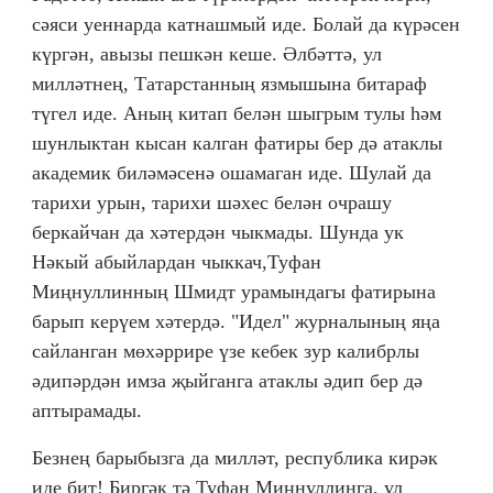
сәяси уеннарда катнашмый иде. Болай да күрәсен
күргән, авызы пешкән кеше. Әлбәттә, ул
милләтнең, Татарстанның язмышына битараф
түгел иде. Аның китап белән шыгрым тулы һәм
шунлыктан кысан калган фатиры бер дә атаклы
академик биләмәсенә ошамаган иде. Шулай да
тарихи урын, тарихи шәхес белән очрашу
беркайчан да хәтердән чыкмады. Шунда ук
Нәкый абыйлардан чыккач,Туфан
Миңнуллинның Шмидт урамындагы фатирына
барып керүем хәтердә. "Идел" журналының яңа
сайланган мөхәррире үзе кебек зур калибрлы
әдипәрдән имза җыйганга атаклы әдип бер дә
аптырамады.
Безнең барыбызга да милләт, республика кирәк
иде бит! Биргәк тә Туфан Миңнуллинга, ул