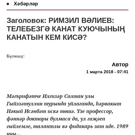
Хәбәрләр
Заголовок: РИМЗИЛ ВӘЛИЕВ:
ТЕЛЕБЕЗГӘ КАНАТ КУЮЧЫНЫҢ
КАНАТЫН КЕМ КИСӘ?
Бүлешү:
Автор
1 марта 2018 - 07:41
Мәгърифәтче Илгизәр Солтан улы
Гыйззәтуллин турында уйлаганда, һәрвакыт
Нәкый Исәнбәт искә төшә. Үзе профессор,
фәннәр докторы булмаса да, ул гаҗәеп
гыйлемле, талантлы вә фидакарь зат иде. 1989
нчы...