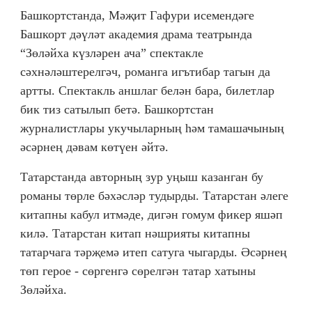
Башкортстанда, Мәҗит Гафури исемендәге
Башкорт дәүләт академия драма театрында
“Зөләйха күзләрен ача” спектакле
сәхнәләштерелгәч, романга игътибар тагын да
артты. Спектакль аншлаг белән бара, билетлар
бик тиз сатылып бетә. Башкортстан
журналистлары укучыларның һәм тамашачының
әсәрнең дәвам көтүен әйтә.
Татарстанда авторның зур уңыш казанган бу
романы төрле бәхәсләр тудырды. Татарстан әлеге
китапны кабул итмәде, дигән гомум фикер яшәп
килә. Татарстан китап нәшрияты китапны
татарчага тәрҗемә итеп сатуга чыгарды. Әсәрнең
төп герое - сөргенгә сөрелгән татар хатыны
Зөләйха.