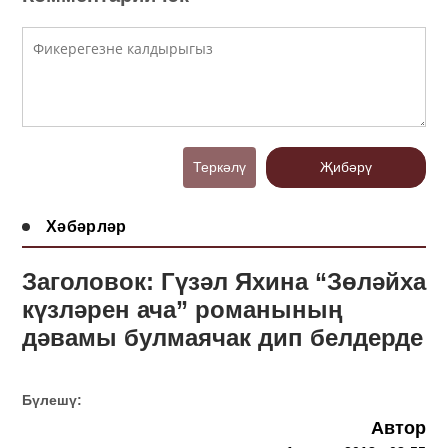
Теркәлү
Җибәрү
Хәбәрләр
Заголовок: Гүзәл Яхина “Зөләйха
күзләрен ача” романының
дәвамы булмаячак дип белдерде
Бүлешү:
Автор