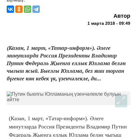
Автор
1 марта 2018 - 09:49
(Казан, 1 март, «Татар-информ»). Әлеге
минутларда Россия Президенты Владимир
Путин Федераль Җыенга еллык Юллама белән
чыгыш ясый. Быелгы Юллама, без яши торган
бүгенге көн кебек үк, үзенчәлекле, ди...
(Казан, 1 март, «Татар-информ»). Әлеге
минутларда Россия Президенты Владимир Путин
Федераль Җыенга еллык Юллама белән чыгыш