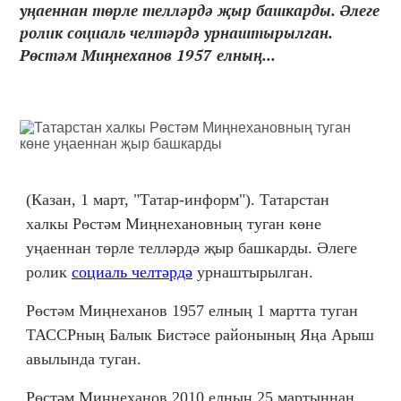
уңаеннан төрле телләрдә җыр башкарды. Әлеге
ролик социаль челтәрдә урнаштырылган.
Рөстәм Миңнеханов 1957 елның...
(Казан, 1 март, "Татар-информ"). Татарстан
халкы Рөстәм Миңнехановның туган көне
уңаеннан төрле телләрдә җыр башкарды. Әлеге
ролик
социаль челтәрдә
урнаштырылган.
Рөстәм Миңнеханов 1957 елның 1 мартта туган
ТАССРның Балык Бистәсе районының Яңа Арыш
авылында туган.
Рөстәм Миңнеханов 2010 елның 25 мартыннан