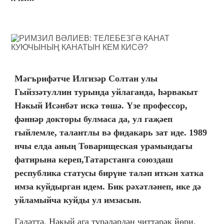
Мәгърифәтче Илгизәр Солтан улы
Гыйззәтуллин турында уйлаганда, һәрвакыт
Нәкый Исәнбәт искә төшә. Үзе профессор,
фәннәр докторы булмаса да, ул гаҗәеп
гыйлемле, талантлы вә фидакарь зат иде. 1989
нчы елда аның Товарищеская урамындагы
фатирына кереп,Татарстанга союздаш
республика статусы бирүне таләп иткән хатка
имза куйдырган идем. Бик рәхәтләнеп, ике дә
уйламыйча куйды ул имзасын.
Гадәттә, Нәкый ага түрәләрдән читтәрәк йөри,