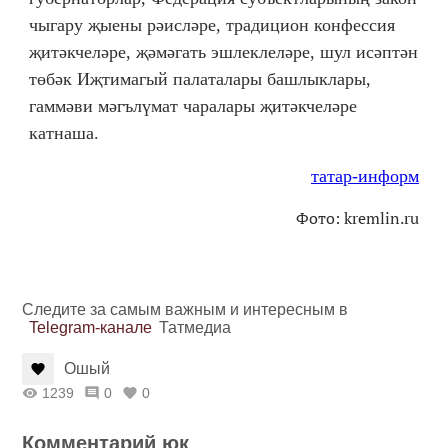
чыгару җыены рәисләре, традицион конфессия
җитәкчеләре, җәмәгать эшлеклеләре, шул исәптән
төбәк Иҗтимагый палаталары башлыклары,
гаммәви мәгълүмат чаралары җитәкчеләре
катнаша.
татар-информ
Фото: kremlin.ru
Следите за самым важным и интересным в
Telegram-канале
Татмедиа
Ошый
1239
0
0
Комментарий юк