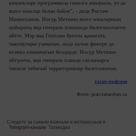
киңлекләре программасы гамәлгә ашырыла, ул да
яшел зоналар белән бәйле”, - диде Рөстәм
Миңнеханов. Илсур Метшин яшел зоналарның
шәһәрнең яңа генераль планында билгеләнәчәген
әйтте. Мэр яңа Генплан буенча җәмәгать
тыңлаулары узачагын, анда халык фикере дә
исәпкә алыначагын белдерде. Илсур Метшин
әйтүенчә, яңа генераль планда сакланырга
тиешле табигый территорияләр билгеләнәчәк.
татар-информ
Фото: prav.tatarstan.ru
Следите за самым важным и интересным в
Telegram-канале
Татмедиа