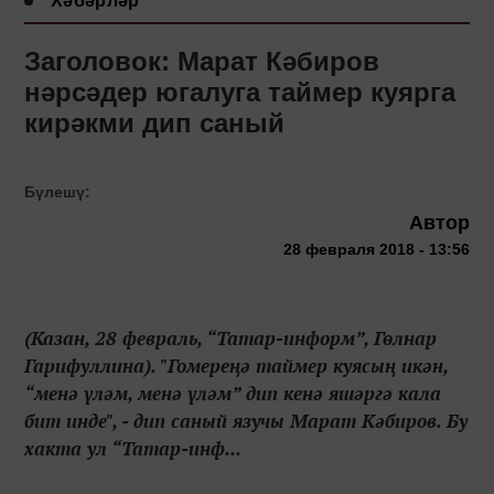
Хәбәрләр
Заголовок: Марат Кәбиров
нәрсәдер югалуга таймер куярга
кирәкми дип саный
Бүлешү:
Автор
28 февраля 2018 - 13:56
(Казан, 28 февраль, “Татар-информ”, Гөлнар
Гарифуллина). "Гомереңә таймер куясың икән,
“менә үләм, менә үләм” дип кенә яшәргә кала
бит инде", - дип саный язучы Марат Кәбиров. Бу
хакта ул “Татар-инф...