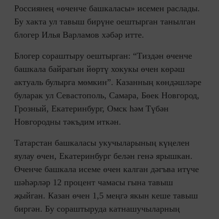
Россиянең «өченче башкаласы» исемен раслады.
Бу хакта ул тавыш бирүне оештырган танылган
блогер Илья Варламов хәбәр итте.
Блогер сораштыру оештырган: “Тиздән өченче
башкала байрагын йөртү хокукы өчен көрәш
актуаль булырга мөмкин”. Казанның көндәшләре
буларак ул Севастополь, Самара, Бөек Новгород,
Грозный, Екатеринбург, Омск һәм Түбән
Новгородны тәкъдим иткән.
Татарстан башкаласы укучыларының күңелен
яулау өчен, Екатеринбург белән генә ярышкан.
Өченче башкала исеме өчен калган дәгъва итүче
шәһәрләр 12 процент чамасы гына тавыш
җыйган. Казан өчен 1,5 меңгә якын кеше тавыш
биргән. Бу сораштыруда катнашучыларның