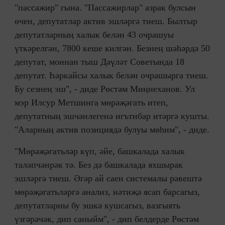
"пассажир" гына. "Пассажирлар" азрак булсын
өчен, депутатлар актив эшләргә тиеш. Былтыр
депутатларның халык белән 43 очрашуы
үткәрелгән, 7800 кеше килгән. Безнең шәһәрдә 50
депутат, моннан тыш Дәүләт Советында 18
депутат. Һәркайсы халык белән очрашырга тиеш.
Бу сезнең эш", - диде Рөстәм Миңнеханов. Ул
мэр Илсур Метшинга мөрәҗәгать итеп,
депутатның эшчәнлегенә игътибар итәргә кушты.
"Аларның актив позициядә булуы мөһим", - диде.
"Мөрәҗәгатьләр күп, әйе, башкалада халык
таләпчәнрәк тә. Без дә башкалада яхшырак
эшләргә тиеш. Әгәр ай саен системалы рәвештә
мөрәҗәгатьләргә анализ, нәтиҗә ясап барсагыз,
депутатларны бу эшкә кушсагыз, вазгыять
үзгәрәчәк, дип саныйм", - дип белдерде Рөстәм