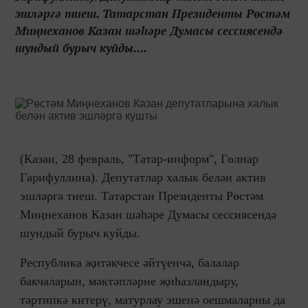
эшләргә тиеш. Татарстан Президенты Рөстәм
Миңнеханов Казан шәһәре Думасы сессиясендә
шундый бурыч куйды....
(Казан, 28 февраль, "Татар-информ", Гөлнар
Гарифуллина). Депутатлар халык белән актив
эшләргә тиеш. Татарстан Президенты Рөстәм
Миңнеханов Казан шәһәре Думасы сессиясендә
шундый бурыч куйды.
Республика җитәкчесе әйтүенчә, балалар
бакчаларын, мәктәпләрне җиһазландыру,
тәртипкә китерү, матурлау эшенә оешмаларны да