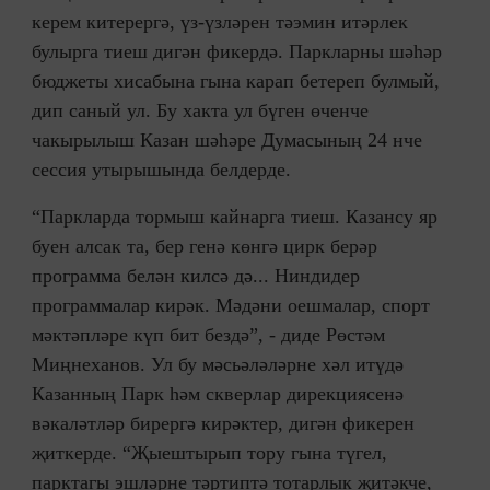
керем китерергә, үз-үзләрен тәэмин итәрлек
булырга тиеш дигән фикердә. Паркларны шәһәр
бюджеты хисабына гына карап бетереп булмый,
дип саный ул. Бу хакта ул бүген өченче
чакырылыш Казан шәһәре Думасының 24 нче
сессия утырышында белдерде.
“Паркларда тормыш кайнарга тиеш. Казансу яр
буен алсак та, бер генә көнгә цирк берәр
программа белән килсә дә... Ниндидер
программалар кирәк. Мәдәни оешмалар, спорт
мәктәпләре күп бит бездә”, - диде Рөстәм
Миңнеханов. Ул бу мәсьәләләрне хәл итүдә
Казанның Парк һәм скверлар дирекциясенә
вәкаләтләр бирергә кирәктер, дигән фикерен
җиткерде. “Җыештырып тору гына түгел,
парктагы эшләрне тәртиптә тотарлык җитәкче,