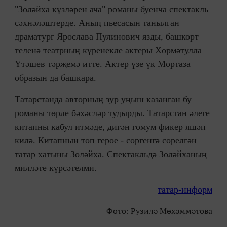
"Зөләйха күзләрен ача" романы буенча спектакль
сәхнәләштерде. Аның пьесасын танылган
драматург Ярослава Пулинович язды, башкорт
теленә театрның күренекле актеры Хөрмәтулла
Үтәшев тәрҗемә итте. Актер үзе үк Мортаза
образын да башкара.
Татарстанда авторның зур уңыш казанган бу
романы төрле бәхәсләр тудырды. Татарстан әлеге
китапны кабул итмәде, дигән гомум фикер яшәп
килә. Китапнын төп герое - сөргенгә сөрелгән
татар хатыны Зөләйха. Спектакльдә Зөләйханың
милләте күрсәтелми.
татар-информ
Фото: Рузилә Мөхәммәтова