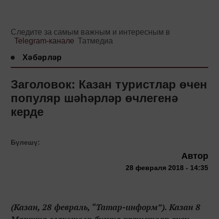
Следите за самым важным и интересным в
Telegram-канале
Татмедиа
Хәбәрләр
Заголовок: Казан туристлар өчен
популяр шәһәрләр өчлегенә
керде
Бүлешү:
Автор
28 февраля 2018 - 14:35
(Казан, 28 февраль, “Татар-информ”). Казан 8