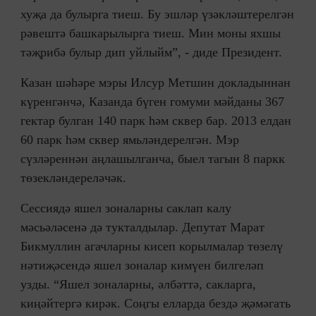
хуҗа да булырга тиеш. Бу эшләр үзәкләштерелгән
рәвештә башкарылырга тиеш. Мин моны яхшы
тәҗрибә булыр дип уйлыйм”, - диде Президент.
Казан шәһәре мэры Илсур Метшин докладыннан
күренгәнчә, Казанда бүген гомуми мәйданы 367
гектар булган 140 парк һәм сквер бар. 2013 елдан
60 парк һәм сквер ямьләндерелгән. Мэр
сүзләреннән аңлашылганча, быел тагын 8 паркк
төзекләндереләчәк.
Сессиядә яшел зоналарны саклап калу
мәсьәләсенә дә тукталдылар. Депутат Марат
Бикмуллин агачларны кисеп корылмалар төзелү
нәтиҗәсендә яшел зоналар кимүен билгеләп
узды. “Яшел зоналарны, әлбәттә, сакларга,
киңәйтергә кирәк. Соңгы елларда бездә җәмәгать