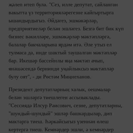
җәлеп итеп була. "Сез, илле депутат, сайланган
вакытта үз территорияләрегезне кайгыртырга
ышандырдыгыз. Әйдәгез, эшмәкәрләр,
предприятиеләр белән эшләгез. Безгә бит бик күп
бизнес вәкилләре, эшмәкәрләр мәктәпләргә,
балалар бакчаларына ярдәм итә. Әле утыз ел
тулмаса да, инде шактый таушалган мәктәпләр
бар. Икешәр бассейнлы яңа мәктәп ачып,
янәшәсендә бернинди уңайлыксыз мәктәпләр
булу оят", - ди Рөстәм Миңнеханов.
Президент депутатларның халык, оешмалар
белән эшләргә тиешлеген ассызыклады.
"Сессиядә Илсур Рәисович, сезне, депутатларны,
"шундый-шундый" эшләр башкардылар, дип
мактарга тиеш. Һәркайсыгыз үзеннән өлеш
кертергә тиеш. Кемнәрдер эшли, ә кемнәрдер