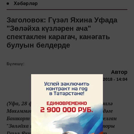
Хәбәрләр
Заголовок: Гүзәл Яхина Уфада
"Зөләйха күзләрен ача"
спектаклен карагач, канәгать
булуын белдерде
Бүлешү:
Автор
28 февраля 2018 - 14:04
(Уфа, 28 февраль, "Татар-информ", Рузилә
Мөхәммәтова). Кичә М.Гафури исемендәге
Башкорт дәүләт драма театрында куелган
"Зөләйха күзләрен ача" спектаклен авторы
Гүзәл Яхина һәм "Алтын битлек" экспер...