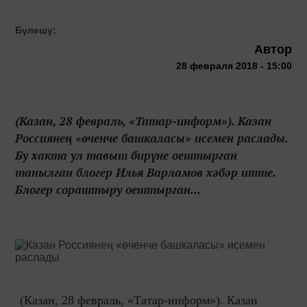
Бүлешү:
Автор
28 февраля 2018 - 15:00
(Казан, 28 февраль, «Татар-информ»). Казан
Россиянең «өченче башкаласы» исемен раслады.
Бу хакта ул тавыш бирүне оештырган
танылган блогер Илья Варламов хәбәр итте.
Блогер сораштыру оештырган...
(Казан, 28 февраль, «Татар-информ»). Казан