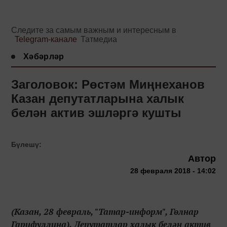
Следите за самым важным и интересным в
Telegram-канале
Татмедиа
Хәбәрләр
Заголовок: Рөстәм Миңнеханов
Казан депутатларына халык
белән актив эшләргә кушты
Бүлешү:
Автор
28 февраля 2018 - 14:02
(Казан, 28 февраль, "Татар-информ", Гөлнар
Гарифуллина). Депутатлар халык белән актив