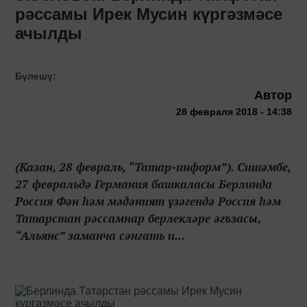
рәссамы Ирек Мусин күргәзмәсе
ачылды
Бүлешү:
Автор
28 февраля 2018 - 14:38
(Казан, 28 февраль, “Татар-информ”). Сишәмбе,
27 февральдә Германия башкаласы Берлинда
Россия Фән һәм мәдәният үзәгендә Россия һәм
Татарстан рәссамнар берлекләре әгъзасы,
“Альянс” заманча сәнгать и...