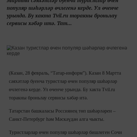
Мартта сәяхәтләр буенча туристлар өчен
популяр шәһәрләр өчлегенә керде. Ул өченче
урында. Бу хакта Tvil.ru торакны броньлау
сервисы хәбәр итә. Тат...
(Казан, 28 февраль, “Татар-информ”). Казан 8 Мартта
сәяхәтләр буенча туристлар өчен популяр шәһәрләр
өчлегенә керде. Ул өченче урында. Бу хакта Tvil.ru
торакны броньлау сервисы хәбәр итә.
Татарстан башкаласы Россиянең төп шәһәрләрен –
Санкт-Петербург һәм Мәскәүдән алга чыкты.
Туристларлар өчен популяр шәһәрләр бишлеген Сочи