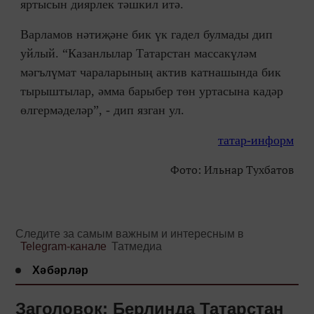
яртысын диярлек тәшкил итә.
Варламов нәтиҗәне бик үк гадел булмады дип
уйлый. “Казанлылар Татарстан массакүләм
мәгълүмат чараларының актив катнашында бик
тырыштылар, әмма барыбер төн уртасына кадәр
өлгермәделәр”, - дип язган ул.
татар-информ
Фото: Ильнар Тухбатов
Следите за самым важным и интересным в
Telegram-канале
Татмедиа
Хәбәрләр
Заголовок: Берлинда Татарстан