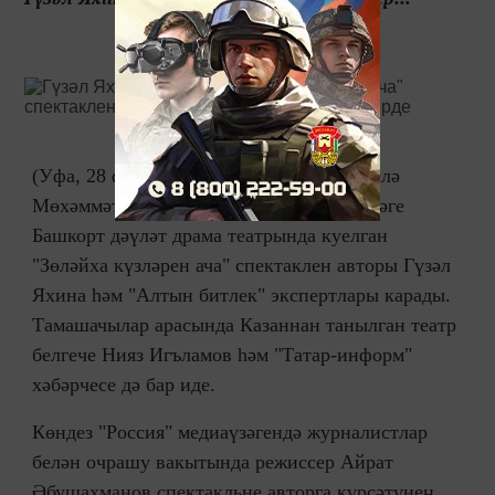
(Уфа, 28 февраль, "Татар-информ", Рузилә
Мөхәммәтова). Кичә М.Гафури исемендәге
Башкорт дәүләт драма театрында куелган
"Зөләйха күзләрен ача" спектаклен авторы Гүзәл
Яхина һәм "Алтын битлек" экспертлары карады.
Тамашачылар арасында Казаннан танылган театр
белгече Нияз Игъламов һәм "Татар-информ"
хәбәрчесе дә бар иде.
Көндез "Россия" медиаүзәгендә журналистлар
белән очрашу вакытында режиссер Айрат
Әбушахманов спектакльне авторга күрсәтүнең