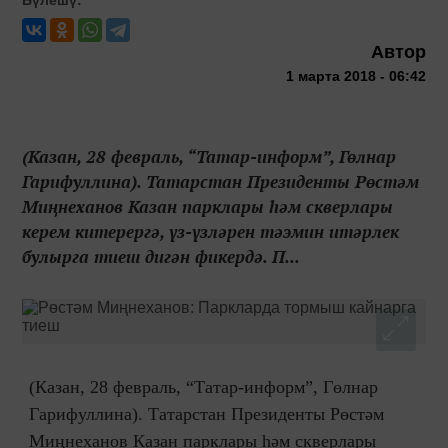
Автор
1 марта 2018 - 06:42
(Казан, 28 февраль, “Татар-информ”, Гөлнар
Гарифуллина). Татарстан Президенты Рөстәм
Миңнеханов Казан парклары һәм скверлары
керем китерергә, үз-үзләрен тәэмин итәрлек
булырга тиеш дигән фикердә. П...
(Казан, 28 февраль, “Татар-информ”, Гөлнар
Гарифуллина). Татарстан Президенты Рөстәм
Миңнеханов Казан парклары һәм скверлары