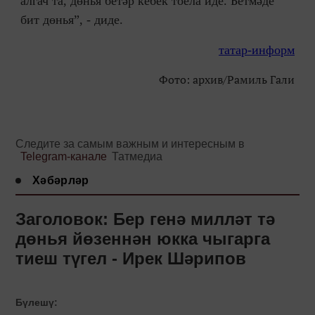
алгач та, дөнья бетәр кебек тоела иде. Бетмәде
бит дөнья”, - диде.
татар-информ
Фото: архив/Рамиль Гали
Следите за самым важным и интересным в
Telegram-канале
Татмедиа
Хәбәрләр
Заголовок: Бер генә милләт тә
дөнья йөзеннән юкка чыгарга
тиеш түгел - Ирек Шәрипов
Бүлешү: