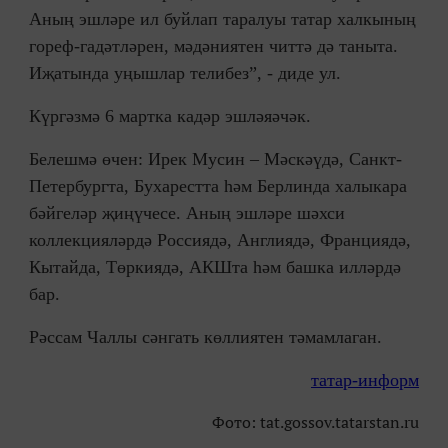
Аның эшләре ил буйлап таралуы татар халкының
гореф-гадәтләрен, мәдәниятен читтә дә таныта.
Иҗатында уңышлар телибез”, - диде ул.
Күргәзмә 6 мартка кадәр эшләяәчәк.
Белешмә өчен: Ирек Мусин – Мәскәүдә, Санкт-
Петербургта, Бухарестта һәм Берлинда халыкара
бәйгеләр җиңүчесе. Аның эшләре шәхси
коллекцияләрдә Россиядә, Англиядә, Франциядә,
Кытайда, Төркиядә, АКШта һәм башка илләрдә
бар.
Рәссам Чаллы сәнгать көллиятен тәмамлаган.
татар-информ
Фото: tat.gossov.tatarstan.ru