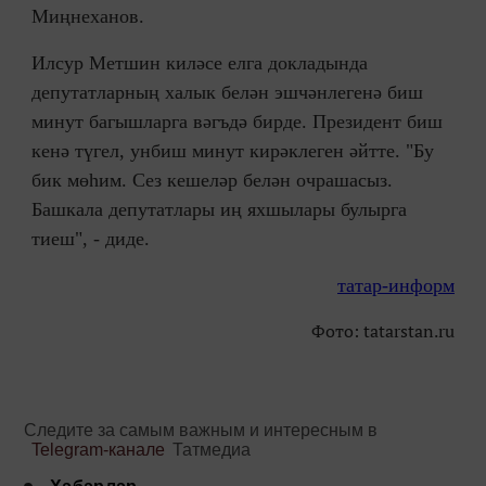
Миңнеханов.
Илсур Метшин киләсе елга докладында
депутатларның халык белән эшчәнлегенә биш
минут багышларга вәгъдә бирде. Президент биш
кенә түгел, унбиш минут кирәклеген әйтте. "Бу
бик мөһим. Сез кешеләр белән очрашасыз.
Башкала депутатлары иң яхшылары булырга
тиеш", - диде.
татар-информ
Фото: tatarstan.ru
Следите за самым важным и интересным в
Telegram-канале
Татмедиа