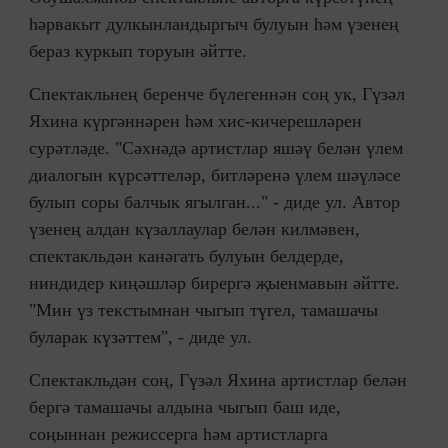
һәрвакыт дулкынландыргыч булуын һәм үзенең
бераз куркып торуын әйтте.
Спектакльнең беренче бүлегеннән соң ук, Гүзәл
Яхина күргәннәрен һәм хис-кичерешләрен
сурәтләде. "Сәхнәдә артистлар яшәү белән үлем
диалогын күрсәттеләр, битләренә үлем шәүләсе
булып соры балчык ягылган..." - диде ул. Автор
үзенең алдан күзаллаулар белән килмәвен,
спектакльдән канәгать булуын белдерде,
ниндидер киңәшләр бирергә җыенмавын әйтте.
"Мин үз текстымнан чыгып түгел, тамашачы
буларак күзәттем", - диде ул.
Спектакльдән соң, Гүзәл Яхина артистлар белән
бергә тамашачы алдына чыгып баш иде,
соңыннан режиссерга һәм артистларга