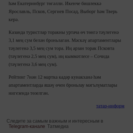
һәм Екатеринбург төгәлли. Икенче бишлеккә
Ярославль, Псков, Сергиев Посад, Выборг һәм Тверь
керә.
Казанда туристлар торакны уртача өч төнгә тәүлегенә
3,1 мең сум белән броньлаган. Мәскәү апартаментлары
тәүлегенә 3,5 мең сум тора. Иң арзан торак Псковта
(тәүлегенә 2,5 мең сум), иң кыммәтлесе – Сочида
(тәүлегенә 3,6 мең сум).
Рейтинг 7нән 12 мартка кадәр кунакханә һәм
апартаментларда яшәү өчен броньлау мәгълүматлары
нигезендә төзелгән.
татар-информ
Следите за самым важным и интересным в
Telegram-канале
Татмедиа