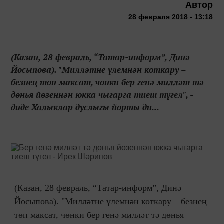
Автор
28 февраля 2018 - 13:18
(Казан, 28 февраль, “Татар-информ”, Динә
Йосыпова). "Милләтне үлемнән коткару –
безнең төп максат, чөнки бер генә милләт тә
дөнья йөзеннән юкка чыгарга тиеш түгел", -
диде Халыклар дуслыгы йорты ди...
(Казан, 28 февраль, “Татар-информ”, Динә
Йосыпова). "Милләтне үлемнән коткару – безнең
төп максат, чөнки бер генә милләт тә дөнья