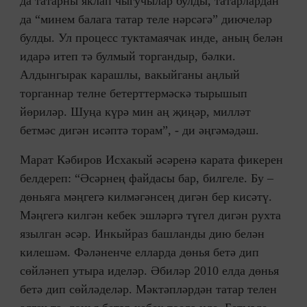
да татарны яклап чыгучылар булды, татарлардан
да “минем балага татар теле нәрсәгә” диючеләр
булды. Ул процесс туктамаячак инде, аның белән
идарә итеп тә булмый торгандыр, бәлки.
Алдынгырак карашлы, вакыйганы аңлый
торганнар телне бетерттермәскә тырышып
йөриләр. Шуңа күрә мин аң җиңәр, милләт
бетмәс дигән исәптә торам”, - ди әңгәмәдәш.
Марат Кәбиров Исхакый әсәренә карата фикерен
белдереп: “Әсәрнең файдасы бар, билгеле. Бу –
дөньяга мәңгегә килмәгәнсең дигән бер кисәтү.
Мәңгегә килгән кебек эшләргә түгел дигән рухта
язылган әсәр. Инкыйраз башланды дию белән
килешәм. Фәләненче елларда дөнья бетә дип
сөйләнеп утыра иделәр. Әбиләр 2010 елда дөнья
бетә дип сөйләделәр. Мәктәпләрдән татар телен