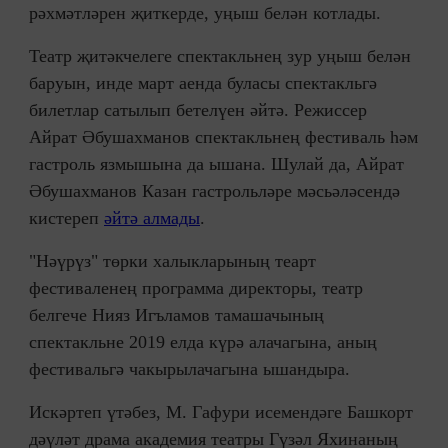
рәхмәтләрен җиткерде, уңыш белән котлады.
Театр җитәкчелеге спектакльнең зур уңыш белән
баруын, инде март аенда буласы спектакльгә
билетлар сатылып бетелүен әйтә. Режиссер
Айрат Әбушахманов спектакльнең фестиваль һәм
гастроль язмышына да ышана. Шулай да, Айрат
Әбушахманов Казан гастрольләре мәсьәләсендә
кистереп
әйтә алмады
.
"Нәүрүз" төрки халыкларының теарт
фестиваленең программа директоры, театр
белгече Нияз Игъламов тамашачының
спектакльне 2019 елда күрә алачагына, аның
фестивальгә чакырылачагына ышандыра.
Искәртеп үтәбез, М. Гафури исемендәге Башкорт
дәүләт драма академия театры Гүзәл Яхинаның