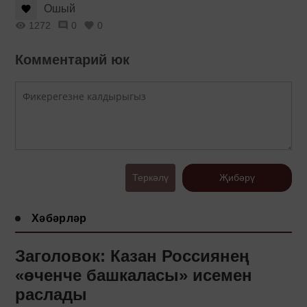
Ошый
1272
0
0
Комментарий юк
Теркәлү
Җибәрү
Хәбәрләр
Заголовок: Казан Россиянең
«өченче башкаласы» исемен
раслады