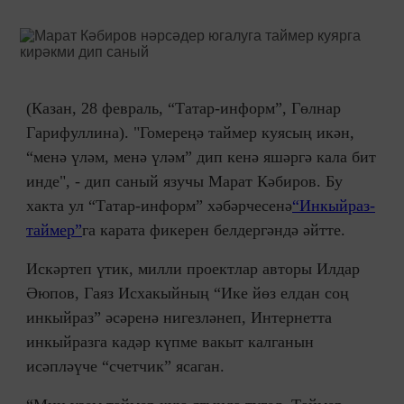
(Казан, 28 февраль, “Татар-информ”, Гөлнар
Гарифуллина). "Гомереңә таймер куясың икән,
“менә үләм, менә үләм” дип кенә яшәргә кала бит
инде", - дип саный язучы Марат Кәбиров. Бу
хакта ул “Татар-информ” хәбәрчесенә
“Инкыйраз-
таймер”
га карата фикерен белдергәндә әйтте.
Искәртеп үтик, милли проектлар авторы Илдар
Әюпов, Гаяз Исхакыйның “Ике йөз елдан соң
инкыйраз” әсәренә нигезләнеп, Интернетта
инкыйразга кадәр күпме вакыт калганын
исәпләүче “счетчик” ясаган.