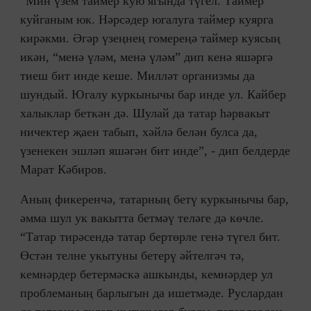
“Мин үзем таймер кую ягында түгел. Таймер
куйганым юк. Нәрсәдер югалуга таймер куярга
кирәкми. Әгәр үзеңнең гомереңә таймер куясың
икән, “менә үләм, менә үләм” дип кенә яшәргә
тиеш бит инде кеше. Милләт организмы да
шундый. Югалу куркынычы бар инде ул. Кайбер
халыклар беткән дә. Шулай да татар һәрвакыт
ничектер җаен табып, хәйлә белән булса да,
үзенекен эшләп яшәгән бит инде”, - дип белдерде
Марат Кәбиров.
Аның фикеренчә, татарның бетү куркынычы бар,
әмма шул ук вакытта бетмәү теләге дә көчле.
“Татар тирәсендә татар бертөрле генә түгел бит.
Өстән телне укытуны бетерү әйтелгәч тә,
кемнәрдер бетермәскә ашкынды, кемнәрдер ул
проблеманың барлыгын да ишетмәде. Руслардан