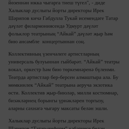
йөзеннән юкка чыгарга тиеш түгел", - диде
Халыклар дуслыгы йорты директоры Ирек
Шәрипов кичә Габдулла Тукай исемендәге Татар
дәүләт филармониясендә Удмурт дәүләт
фольклор театрының “Айкай” дәүләт җыр һәм
бию ансамбле концертыннан соң.
Коллективның үзенчәлеге артистларның
универсаль булуыннан гыйбарәт. “Айкай” театры
вокал, оркестр һәм бию төркемнәренә бүленми.
Театрда артистлар бер-берсен алмаштыра ала. Бу
мөмкинлек “Айкай” театрына аеруча экзотика
өсти. Коллектив җыр-биюләр, милли костюмнар,
бизәкләрнең борынгы үрнәкләрен торгызу,
аларны сәхнәгә чыгару максаты белән эшли.
Халыклар дуслыгы йорты директоры Ирек
Шәрипов “Татар-информ” хәбәрчесе белән