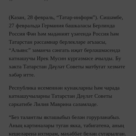
(Казан, 28 февраль, “Татар-информ”). Сишәмбе,
27 февральдә Германия башкаласы Берлинда
Россия Фән һәм мәдәният үзәгендә Россия һәм
Татарстан рәссамнар берлекләре әгъзасы,
“Альянс” заманча сәнгать иҗат берләшмәсендә
катнашучы Ирек Мусин күргәзмәсе ачылды. Бу
хакта Татарстан Дәүләт Советы матбугат хезмәте
хәбәр итте.
Республика исеменнән кунакларны һәм чарада
катнашучыларны Татарстан Дәүләт Советы
сәркатибе Лилия Маврина сәламләде.
“Без талантлы якташыбыз белән горурланабыз.
Аның картиналары туган якка, табигатенә, аның
кешеләренә ихтирам, мәхәббәт белән сугарылган.