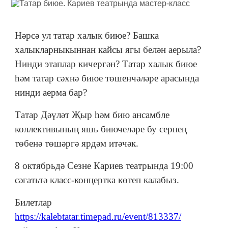
Нәрсә ул татар халык биюе? Башка
халыкларныкыннан кайсы ягы белән аерыла?
Нинди этаплар кичергән? Татар халык биюе
һәм татар сәхнә биюе төшенчәләре арасында
нинди аерма бар?
Татар Дәүләт Җыр һәм бию ансамбле
коллективының яшь биючеләре бу сернең
төбенә төшәргә ярдәм итәчәк.
8 октябрьдә Сезне Кариев театрында 19:00
сәгатьтә класс-концертка көтеп калабыз.
Билетлар
https://kalebtatar.timepad.ru/event/813337/