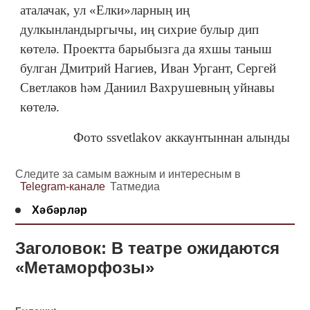
аталачак, ул «Елки»ларның иң
дулкынландыргычы, иң сихрие булыр дип
көтелә. Проектта барыбызга да яхшы таныш
булган Дмитрий Нагиев, Иван Ургант, Сергей
Светлаков һәм Даниил Вахрушевның уйнавы
көтелә.
Фото ssvetlakov аккаунтыннан алынды
Следите за самым важным и интересным в
Telegram-канале
Татмедиа
Хәбәрләр
Заголовок: В театре ожидаются
«Метаморфозы»