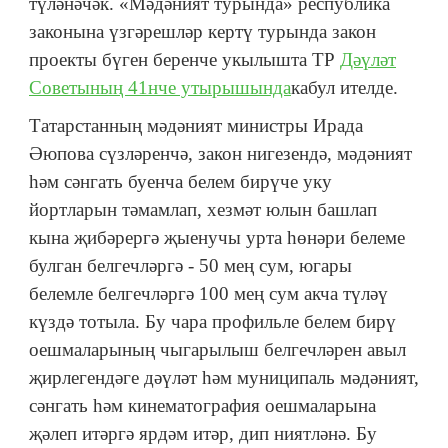
түләнәчәк. «Мәдәният турында» республика
законына үзгәрешләр кертү турында закон
проекты бүген беренче укылышта ТР
Дәүләт
Советының 41нче утырышында
кабул ителде.
Татарстанның мәдәният министры Ирада
Әюпова сүзләренчә, закон нигезендә, мәдәният
һәм сәнгать буенча белем бирүче уку
йортларын тәмамлап, хезмәт юлын башлап
кына җибәрергә җыенучы урта һөнәри белеме
булган белгечләргә - 50 мең сум, югары
белемле белгечләргә 100 мең сум акча түләү
күздә тотыла. Бу чара профильле белем бирү
оешмаларының чыгарылыш белгечләрен авыл
җирлегендәге дәүләт һәм муниципаль мәдәният,
сәнгать һәм кинематография оешмаларына
җәлеп итәргә ярдәм итәр, дип ниятләнә. Бу