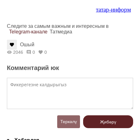
татар-информ
Следите за самым важным и интересным в
Telegram-канале
Татмедиа
Ошый
2046
0
0
Комментарий юк
Теркәлү
Җибәрү