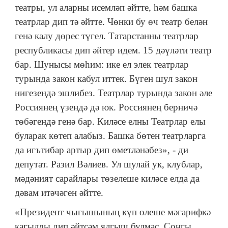
театры, ул аларны исемләп әйтте, һәм башка
театрлар дип тә әйтте. Чөнки бу өч театр белән
генә калу дөрес түгел. Татарстанны театрлар
республикасы дип әйтер идем. 15 дәүләти театр
бар. Шунысы мөһим: ике ел элек театрлар
турында закон кабул иттек. Бүген шул закон
нигезендә эшлибез. Театрлар турында закон әле
Россиянең үзендә дә юк. Россиянең берничә
төбәгендә генә бар. Киләсе елны Театрлар елы
буларак көтеп алабыз. Башка бөтен театрларга
да игътибар артыр дип өметләнәбез», - ди
депутат. Разил Вәлиев. Ул шулай ук, клублар,
мәдәният сарайлары төзелеше киләсе елда да
дәвам итәчәген әйтте.
«Президент чыгышының күп өлеше мәгарифкә
кагылды дип әйтсәм ялгыш булмас. Соңгы