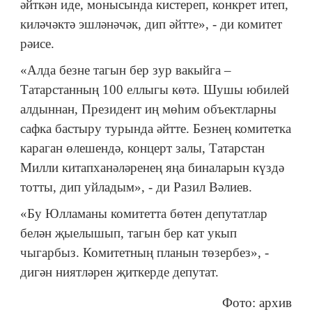
әйткән иде, монысында кистереп, конкрет итеп,
киләчәктә эшләнәчәк, дип әйтте», - ди комитет
рәисе.
«Алда безне тагын бер зур вакыйга –
Татарстанның 100 еллыгы көтә. Шушы юбилей
алдыннан, Президент иң мөһим объектларны
сафка бастыру турында әйтте. Безнең комитетка
караган өлешендә, концерт залы, Татарстан
Милли китапханәләренең яңа биналарын күздә
тотты, дип уйладым», - ди Разил Вәлиев.
«Бу Юлламаны комитетта бөтен депутатлар
белән җыелышып, тагын бер кат укып
чыгарбыз. Комитетның планын төзербез», -
дигән ниятләрен җиткерде депутат.
Фото: архив