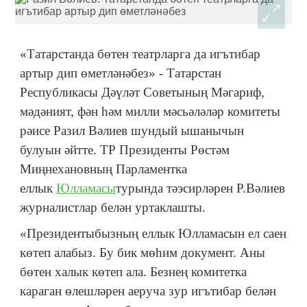
«Татарстанда бөтен театрларга да игътибар
артыр дип өметләнәбез» - Татарстан
Республикасы Дәүләт Советының Мәгариф,
мәдәният, фән һәм милли мәсьәләләр комитеты
рәисе Разил Вәлиев шундый ышанычын
булуын әйтте. ТР Президенты Рөстәм
Миңнехановның Парламентка
еллык
Юлламасы
турында тәэсирләрен Р.Вәлиев
журналистлар белән уртаклашты.
«Президентыбызның еллык Юлламасын ел саен
көтеп алабыз. Бу бик мөһим документ. Аны
бөтен халык көтеп ала. Безнең комитетка
караган өлешләрен аеруча зур игътибар белән