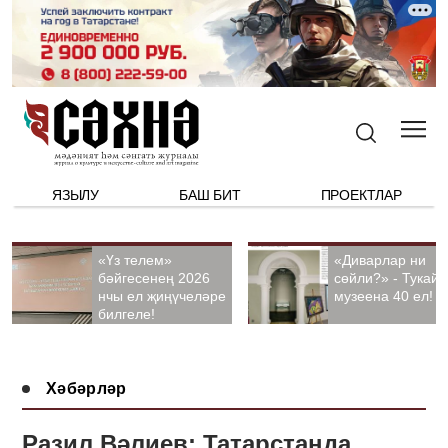
ЯЗЫЛУ
БАШ БИТ
ПРОЕКТЛАР
«Үз телем»
«Диварлар ни
бәйгесенең 2026
сөйли?» - Тукай
нчы ел җиңүчеләре
музеена 40 ел!
билгеле!
Хәбәрләр
Разил Вәлиев: Татарстанда