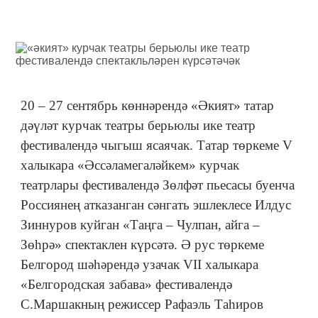
20 – 27 сентябрь көннәрендә «Әкият» татар
дәүләт курчак театры берьюлы ике театр
фестивалендә чыгыш ясаячак. Татар төркеме V
халыкара «Әссәламегаләйкем» курчак
театрлары фестивалендә Зөлфәт пьесасы буенча
Россиянең атказанган сәнгать эшлеклесе Илдус
Зиннуров куйган «Таңга – Чулпан, айга –
Зөһрә» спектаклен күрсәтә. Ә рус төркеме
Белгород шәһәрендә узачак VII халыкара
«Белгородская забава» фестивалендә
С.Маршакның режиссер Рафаэль Таһиров