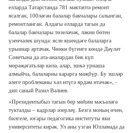
елларда Татарстанда 781 мәктәптә ремонт
ясалган, 100ләгән балалар бакчалары салынган,
ремонтланган. Алдагы елларда тагын да
балалар бакчалары төзеләчәк, ләкин бөтен
үзенчәлек шунда: ясле яшендәге балаларга
урыннар артачак. Чөнки бүгенге көндә Дәүләт
Советына да ата-аналардан бик күп
мөрәҗәгатьләр килә, алар, эшкә урнаша
алмыйча, балаларны карарга мәҗбүр. Бу эшләр
әлеге проблеманы хәл итүгә ярдәм итәчәк», -
дип саный Разил Вәлиев.
«Президентыбыз тагын бер мөһим мәсьәләгә
тукталды – кадрлар әзерләү. Безгә моның өчен,
билгеле, югары педагогика институты яки
университеты кирәк. Ул аны узган Юлламада да