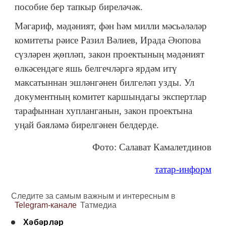
пособие бер тапкыр биреләчәк.
Мәгариф, мәдәният, фән һәм милли мәсьәләләр
комитеты рәисе Разил Вәлиев, Ирада Әюпова
сүзләрен җөпләп, закон проектының мәдәният
өлкәсендәге яшь белгечләргә ярдәм итү
максатыннан эшләнгәнен билгеләп узды. Ул
документның комитет каршындагы экспертлар
тарафыннан хупланганын, закон проектына
уңай бәяләмә бирелгәнен белдерде.
Фото: Салават Камалетдинов
татар-информ
Следите за самым важным и интересным в
Telegram-канале
Татмедиа
Хәбәрләр