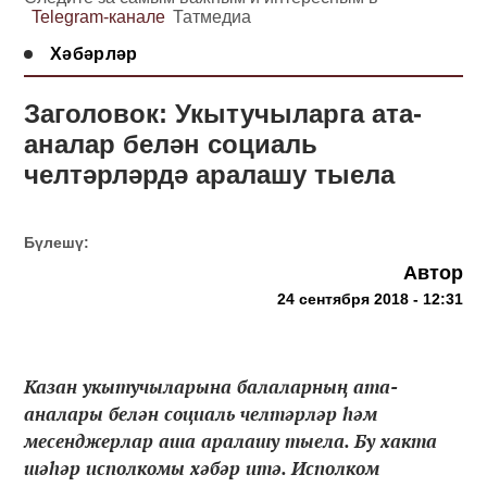
Telegram-канале
Татмедиа
Хәбәрләр
Заголовок: Укытучыларга ата-
аналар белән социаль
челтәрләрдә аралашу тыела
Бүлешү:
Автор
24 сентября 2018 - 12:31
Казан укытучыларына балаларның ата-
аналары белән социаль челтәрләр һәм
месенджерлар аша аралашу тыела. Бу хакта
шәһәр исполкомы хәбәр итә. Исполком