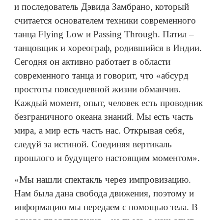
и последователь Дэвида Замбрано, который
считается основателем техники современного
танца Flying Low и Passing Through. Патил –
танцовщик и хореограф, родившийся в Индии.
Сегодня он активно работает в области
современного танца и говорит, что «абсурд
простоты повседневной жизни обманчив.
Каждый момент, опыт, человек есть проводник
безграничного океана знаний. Мы есть часть
мира, а мир есть часть нас. Открывая себя,
следуй за истиной. Соединяя вертикаль
прошлого и будущего настоящим моментом».
«Мы нашли спектакль через импровизацию.
Нам была дана свобода движения, поэтому и
информацию мы передаем с помощью тела. В