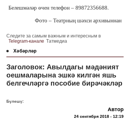
Белешмәләр өчен телефон – 89872356688.
Фото – Театрның шәхси архивыннан
Следите за самым важным и интересным в
Telegram-канале
Татмедиа
Хәбәрләр
Заголовок: Авылдагы мәдәният
оешмаларына эшкә килгән яшь
белгечләргә пособие бирәчәкләр
Бүлешү:
Автор
24 сентября 2018 - 12:19