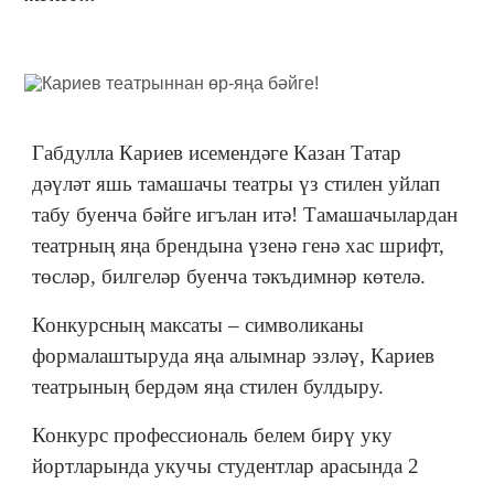
Габдулла Кариев исемендәге Казан Татар
дәүләт яшь тамашачы театры үз стилен уйлап
табу буенча бәйге игълан итә! Тамашачылардан
театрның яңа брендына үзенә генә хас шрифт,
төсләр, билгеләр буенча тәкъдимнәр көтелә.
Конкурсның максаты – символиканы
формалаштыруда яңа алымнар эзләү, Кариев
театрының бердәм яңа стилен булдыру.
Конкурс профессиональ белем бирү уку
йортларында укучы студентлар арасында 2