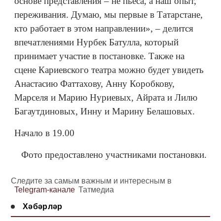
основе представления – не пьеса, а наш опыт,
переживания. Думаю, мы первые в Татарстане,
кто работает в этом направлении», – делится
впечатлениями Нурбек Батулла, который
принимает участие в постановке. Также на
сцене Кариевского театра можно будет увидеть
Анастасию Фаттахову, Анну Коробкову,
Марселя и Марию Нуриевых, Айрата и Лилю
Багаутдиновых, Инну и Марину Белашовых.
Начало в 19.00
Фото предоставлено участниками постановки.
Следите за самым важным и интересным в
Telegram-канале
Татмедиа
Хәбәрләр