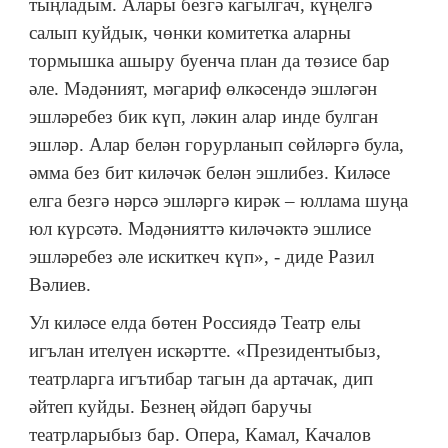
тыңладым. Алары безгә кагылгач, күңелгә
салып куйдык, чөнки комитетка аларны
тормышка ашыру буенча план да төзисе бар
әле. Мәдәният, мәгариф өлкәсендә эшләгән
эшләребез бик күп, ләкин алар инде булган
эшләр. Алар белән горурланып сөйләргә була,
әмма без бит киләчәк белән эшлибез. Киләсе
елга безгә нәрсә эшләргә кирәк – юллама шуңа
юл күрсәтә. Мәдәнияттә киләчәктә эшлисе
эшләребез әле искиткеч күп», - диде Разил
Вәлиев.
Ул киләсе елда бөтен Россиядә Театр елы
игълан ителүен искәртте. «Президентыбыз,
театрларга игътибар тагын да артачак, дип
әйтеп куйды. Безнең әйдәп баручы
театрларыбыз бар. Опера, Камал, Качалов