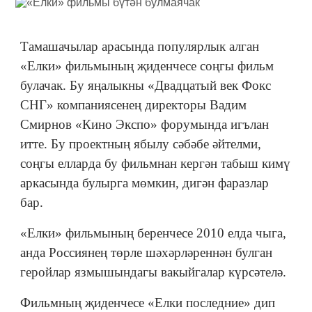
Тамашачылар арасында популярлык алган
«Елки» фильмының җиденчесе соңгы фильм
булачак. Бу яңалыкны «Двадцатый век Фокс
СНГ» компаниясенең директоры Вадим
Смирнов «Кино Экспо» форумында игълан
итте. Бу проектның ябылу сәбәбе әйтелми,
соңгы елларда бу фильмнан кергән табыш кимү
аркасында булырга мөмкин, дигән фаразлар
бар.
«Елки» фильмының беренчесе 2010 елда чыга,
анда Россиянең төрле шәхәрләреннән булган
геройлар язмышындагы вакыйгалар күрсәтелә.
Фильмның җиденчесе «Елки последние» дип