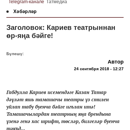
Telegram-канале
Татмедиа
Хәбәрләр
Заголовок: Кариев театрыннан
өр-яңа бәйге!
Бүлешү:
Автор
24 сентября 2018 - 12:27
Габдулла Кариев исемендәге Казан Татар
дәүләт яшь тамашачы театры үз стилен
уйлап табу буенча бәйге игълан итә!
Тамашачылардан театрның яңа брендына
үзенә генә хас шрифт, төсләр, билгеләр буенча
тәкъд...