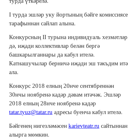
турда үткәрелә.
I турда эшләр уку йортының бәйге комиссиясе
тарафыннан сайлап алына.
Конкурсның II турына индивидуаль хезмәтләр
дә, иҗади коллективлар белән бергә
башкарылганнары да кабул ителә.
Катнашучылар берничә иҗади эш тәкъдим итә
ала.
Конкурс 2018 елның 20нче сентябреннән
30нчы ноябренә кадәр дәвам итәчәк. Эшләр
2018 елның 28нче ноябренә кадәр
tatar.tyuz@tatar.ru
адресы буенча кабул ителә.
Бәйгенең нигезләмәсен
karievteatr.ru
сайтыннан
алырга мөмкин.