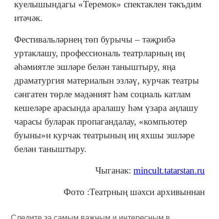
куелышындагы «Теремок» спектаклен тәкъдим
итәчәк.
Фестивальләрнең төп бурычы – тәҗрибә
уртаклашу, профессиональ театрларның иң
әһәмиятле эшләре белән таныштыру, яңа
драматургия материалын эзләү, курчак театры
сәнгатен төрле мәдәният һәм социаль катлам
кешеләре арасында аралашу һәм үзара аңлашу
чарасы буларак пропагандалау, «компьютер
буыны»н курчак театрының иң яхшы эшләре
белән таныштыру.
Чыганак:
mincult.tatarstan.ru
Фото :Театрның шәхси архивыннан
Следите за самым важным и интересным в