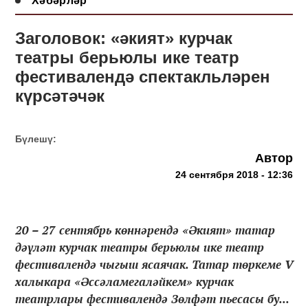
Хәбәрләр
Заголовок: «әкият» курчак
театры берьюлы ике театр
фестивалендә спектакльләрен
күрсәтәчәк
Бүлешү:
Автор
24 сентября 2018 - 12:36
20 – 27 сентябрь көннәрендә «Әкият» татар
дәүләт курчак театры берьюлы ике театр
фестивалендә чыгыш ясаячак. Татар төркеме V
халыкара «Әссәламегаләйкем» курчак
театрлары фестивалендә Зөлфәт пьесасы бу...