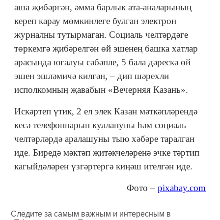
аша җибәргән, әмма барлык ата-аналарының
кереп карау мөмкинлеге булган электрон
журналны тутырмаган. Социаль челтәрдәге
төркемгә җибәрелгән өй эшенең башка хатлар
арасында югалуы сәбәпле, 5 бала дәрескә өй
эшен эшләмичә килгән, – дип шәрехли
исполкомның җавабын «Вечерняя Казань».
Искәртеп үтик, 2 ел элек Казан мәткәпләрендә
кесә телефоннарын куллануны һәм социаль
челтәрләрдә аралашуны тыю хәбәре таралган
иде. Биредә мәктәп җитәкчеләренә эчке тәртип
кагыйдәләрен үзгәртергә киңәш ителгән иде.
Фото –
pixabay.com
Следите за самым важным и интересным в