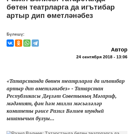
бөтен театрларга да игътибар
артыр дип өметләнәбез
Бүлешү:
Автор
24 сентября 2018 - 13:06
«Татарстанда бөтен театрларга да игътибар
артыр дип өметләнәбез» - Татарстан
Республикасы Дәүләт Советының Мәгариф,
мәдәният, фән һәм милли мәсьәләләр
комитеты рәисе Разил Вәлиев шундый
ышанычын булуы...