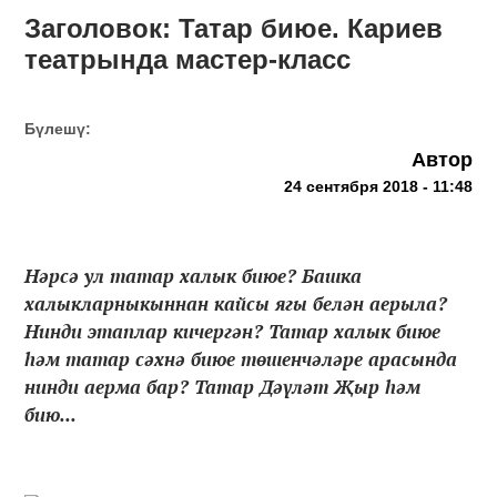
Заголовок: Татар биюе. Кариев
театрында мастер-класс
Бүлешү:
Автор
24 сентября 2018 - 11:48
Нәрсә ул татар халык биюе? Башка
халыкларныкыннан кайсы ягы белән аерыла?
Нинди этаплар кичергән? Татар халык биюе
һәм татар сәхнә биюе төшенчәләре арасында
нинди аерма бар? Татар Дәүләт Җыр һәм
бию...