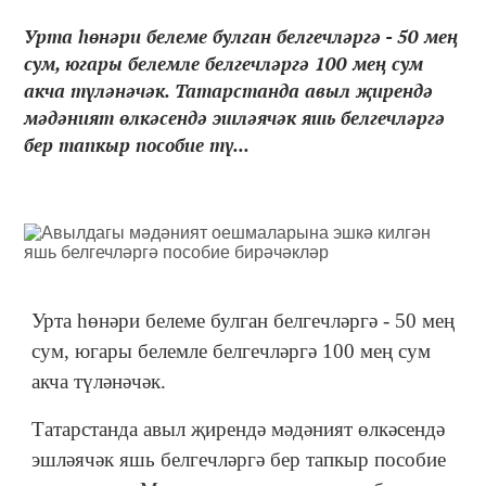
Урта һөнәри белеме булган белгечләргә - 50 мең
сум, югары белемле белгечләргә 100 мең сум
акча түләнәчәк. Татарстанда авыл җирендә
мәдәният өлкәсендә эшләячәк яшь белгечләргә
бер тапкыр пособие тү...
Урта һөнәри белеме булган белгечләргә - 50 мең
сум, югары белемле белгечләргә 100 мең сум
акча түләнәчәк.
Татарстанда авыл җирендә мәдәният өлкәсендә
эшләячәк яшь белгечләргә бер тапкыр пособие