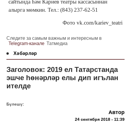
сайтында һәм Кариев театры кассасыннан
алырга мөмкин. Тел.: (843) 237-62-51
Фото vk.com/kariev_teatri
Следите за самым важным и интересным в
Telegram-канале
Татмедиа
Хәбәрләр
Заголовок: 2019 ел Татарстанда
эшче һөнәрләр елы дип игълан
ителде
Бүлешү:
Автор
24 сентября 2018 - 11:39