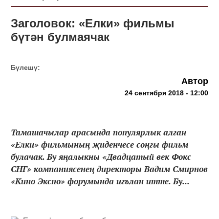
Заголовок: «Елки» фильмы
бүтән булмаячак
Бүлешү:
Автор
24 сентября 2018 - 12:00
Тамашачылар арасында популярлык алган
«Елки» фильмының җиденчесе соңгы фильм
булачак. Бу яңалыкны «Двадцатый век Фокс
СНГ» компаниясенең директоры Вадим Смирнов
«Кино Экспо» форумында игълан итте. Бу...