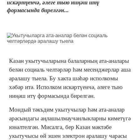
искәртүенчә, әлеге тыю ниңәш итү
формасында бирелгән...
Казан укытучыларына балаларның ата-аналары
белән социаль челтәрләр һәм месенджерлар аша
аралашу тыела. Бу хакта шәһәр исполкомы
хәбәр итә. Исполком искәртүенчә, әлеге тыю
ниңәш итү формасында бирелгән.
Мондый тәкъдим укытучылар һәм ата-аналар
арасындагы аңлашылмаучанлыкларны киметүгә
юнәлтелгән. Мисалга, бер Казан мәктәбе
укытучысы өй эшен электрон аралашу чарасы