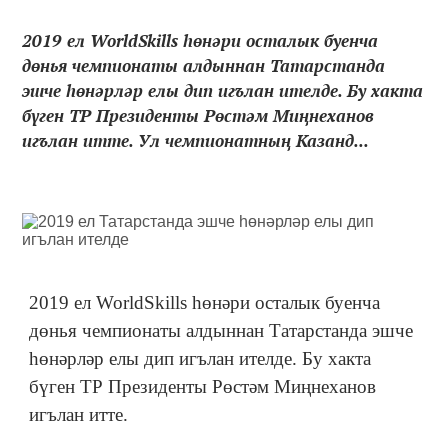
2019 ел WorldSkills һөнәри осталык буенча
дөнья чемпионаты алдыннан Татарстанда
эшче һөнәрләр елы дип игълан ителде. Бу хакта
бүген ТР Президенты Рөстәм Миңнеханов
игълан итте. Ул чемпионатның Казанд...
2019 ел WorldSkills һөнәри осталык буенча
дөнья чемпионаты алдыннан Татарстанда эшче
һөнәрләр елы дип игълан ителде. Бу хакта
бүген ТР Президенты Рөстәм Миңнеханов
игълан итте.