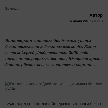
Бүлешү:
Автор
5 июля 2019 - 08:13
Җанатарлар «аншлаг» йолдызының нәрсә
белән шөгыльләнүе белән кызыксынды. Юмор
остасы Сергей Дроботенконың 2000 елда
ирешкән популярлыгы юк инде. Юморист кризис
башлану белән «күләгәгә китте» диләр: ан...
Җанатарлар «аншлаг» йолдызының нәрсә белән