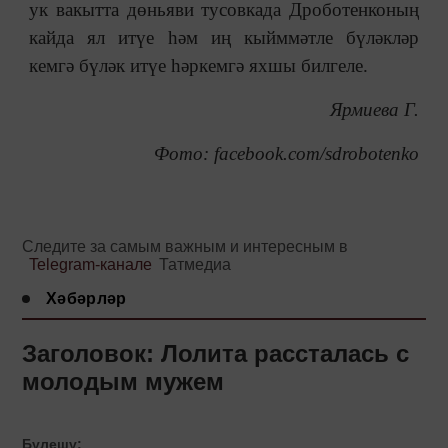
ук вакытта дөньяви тусовкада Дроботенконың
кайда ял итүе һәм иң кыйммәтле бүләкләр
кемгә бүләк итүе һәркемгә яхшы билгеле.
Ярмиева Г.
Фото: facebook.com/sdrobotenko
Следите за самым важным и интересным в
Telegram-канале
Татмедиа
Хәбәрләр
Заголовок: Лолита рассталась с
молодым мужем
Бүлешү: