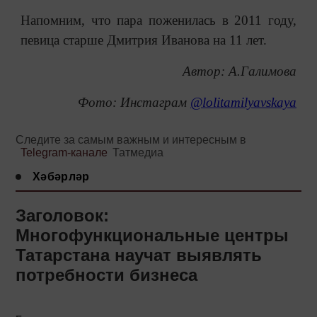
Напомним, что пара поженилась в 2011 году,
певица старше Дмитрия Иванова на 11 лет.
Автор: А.Галимова
Фото: Инстаграм
@lolitamilyavskaya
Следите за самым важным и интересным в
Telegram-канале
Татмедиа
Хәбәрләр
Заголовок:
Многофункциональные центры
Татарстана научат выявлять
потребности бизнеса