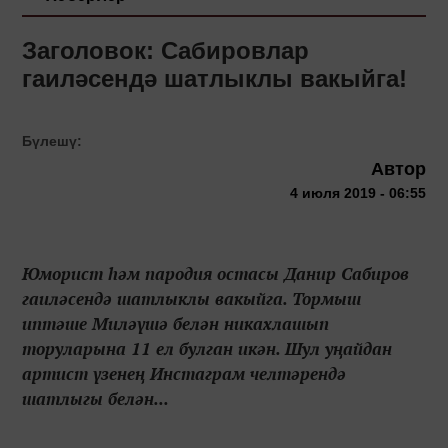
Заголовок: Сабировлар
гаиләсендә шатлыклы вакыйга!
Бүлешү:
Автор
4 июля 2019 - 06:55
Юморист һәм пародия остасы Данир Сабиров
гаиләсендә шатлыклы вакыйга. Тормыш
иптәше Миләүшә белән никахлашып
торуларына 11 ел булган икән. Шул уңайдан
артист үзенең Инстаграм челтәрендә
шатлыгы белән...