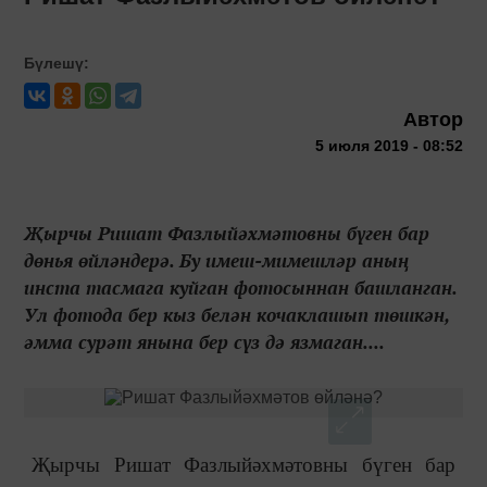
Бүлешү:
Автор
5 июля 2019 - 08:52
Җырчы Ришат Фазлыйәхмәтовны бүген бар
дөнья өйләндерә. Бу имеш-мимешләр аның
инста тасмага куйган фотосыннан башланган.
Ул фотода бер кыз белән кочаклашып төшкән,
әмма сурәт янына бер сүз дә язмаган....
Җырчы Ришат Фазлыйәхмәтовны бүген бар