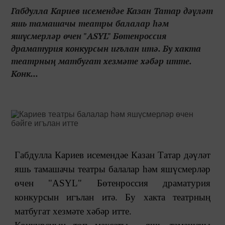
Габдулла Кариев исемендәе Казан Татар дәүләт
яшь тамашачы театры балалар һәм
яшүсмерләр өчен "ASYL" Бөтенроссия
драматурия конкурсын игълан итә. Бу хакта
театрның матбугат хезмәте хәбәр итте.
Конк...
Габдулла Кариев исемендәе Казан Татар дәүләт
яшь тамашачы театры балалар һәм яшүсмерләр
өчен "ASYL" Бөтенроссия драматурия
конкурсын игълан итә. Бу хакта театрның
матбугат хезмәте хәбәр итте.