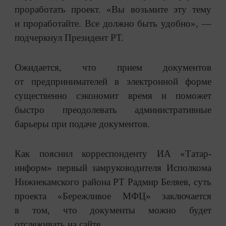
проработать проект. «Вы возьмите эту тему
и проработайте. Все должно быть удобно», —
подчеркнул Президент РТ.
Ожидается, что прием документов
от предпринимателей в электронной форме
существенно сэкономит время и поможет
быстро преодолевать административные
барьеры при подаче документов.
Как пояснил корреспонденту ИА «Татар-
информ» первый замруководителя Исполкома
Нижнекамского района РТ Радмир Беляев, суть
проекта «Бережливое МФЦ» заключается
в том, что документы можно будет
отслеживать на сайте.