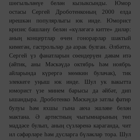
шөгыльләнүе белән кызыксынды. Юмор
остасы Сергей Дроботенконың 2000 елда
ирешкән популярлыгы юк инде. Юморист
кризис башлану белән «күләгәгә китте» диләр:
аның концертлар өчен гонорарлар шактый
кимегән, гастрольләр дә азрак булган. Әлбәттә,
Сергей үз фанатларын сөендерүен дәвам итә
(әйтик, аны Мәскәүдә октябрь һәм ноябрь
айларында күрергә мөмкин булачак), тик
элеккеге уңыш юк инде. Шул ук вакытта
юморист үзе минем барысы да әйбәт, дип
ышандыра. Дроботенко Мәскәүдә затлы фатир
булуы һәм яхшы гына акча эшләве белән
мактана. Ә артистның чыгымнарының төп
маддәсе булып, аның сүзләренә караганда, чит
ил сәфәрләре һәм дусларга бүләкләр тора. Шул