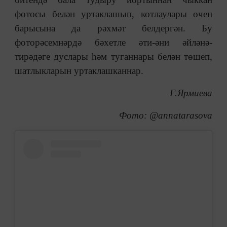
фотосы белән уртаклашып, котлаулары өчен
барысына да рәхмәт белдергән. Бу
фоторәсемнәрдә бәхетле әти-әни әйләнә-
тирәдәге дуслары һәм туганнары белән төшеп,
шатлыкларын уртаклашканнар.
Г.Ярмиева
Фото: @annatarasova