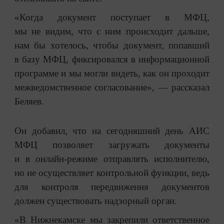
«Когда документ поступает в МФЦ,
мы не видим, что с ним происходит дальше,
нам бы хотелось, чтобы документ, попавший
в базу МФЦ, фиксировался в информационной
программе и мы могли видеть, как он проходит
межведомственное согласование», — рассказал
Беляев.
Он добавил, что на сегодняшний день АИС
МФЦ позволяет загружать документы
и в онлайн-режиме отправлять исполнителю,
но не осуществляет контрольной функции, ведь
для контроля передвижения документов
должен существовать надзорный орган.
«В Нижнекамске мы закрепили ответственное