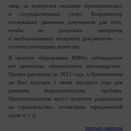
лицо за контролем оказания муниципальных
и государственных услуг. Координатор
отслеживает движение документов для того,
чтобы не допускать просрочек
и необоснованных возвратов документов», —
отметил собеседник агентства.
В проекте «Бережливое МФЦ» соблюдаются
все принципы «Бережливого производства».
Проект рассчитан до 2021 года, в Нижнекамске
он был запущен 1 июня текущего года для
решения бюрократических проблем.
Предприниматели могут получить разрешение
на строительство, согласовать юридический
адрес и т. д.
татар-информ