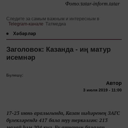
Фото:tatar-inform.tatar
Следите за самым важным и интересным в
Telegram-канале
Татмедиа
Хәбәрләр
Заголовок: Казанда - иң матур
исемнәр
Бүлешү:
Автор
3 июля 2019 - 11:00
17-23 июнь аралыгында, Казан шәһәренең ЗАГС
бүлекләрендә 417 бала туу теркәлгән: 213
малай һәм 204 кыз. Бу атнаның балалар