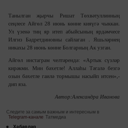
Танылган җырчы Ришат Төхвәтуллинның
сеңлесе Айгөл 28 июнь көнне кияүгә чыккан.
Ул үзенә тиң яр итеп абыйсының ярдәмчесе
Илгиз Бәдретдиновны сайлаган . Яшьләрнең
никахы 28 июнь көнне Болгарның Ак узган.
Айгөл инстаграм челтәрендә: «Артык сүзләр
кирәкми. Мин бәхетле! Аллаһы Тәгалә безгә
озын бәхетле гаилә тормышы насыйп итсен»,-
дип яза.
Автор:Александра Иванова
Следите за самым важным и интересным в
Telegram-канале
Татмедиа
Хәбәрләр