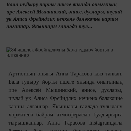
Бала тудыру йорты ишеге янында оныгының
ире Алексей Мышинский, әнисе, дуслары, шулай
ук Алиса Фрейндлих кечкенә бәләкәчне каршы
алганнар. Якыннары гаиләдә тул...
Артистның оныгы Анна Тарасова кыз тапкан.
Бала тудыру йорты ишеге янында оныгының
ире Алексей Мышинский, әнисе, дуслары,
шулай ук Алиса Фрейндлих кечкенә бәләкәчне
каршы алганнар. Якыннары гаиләдә тулылану
хөрмәтенә бәйрәм атмосферасын булдырырга
тырышканнар. Анна Тарасова Instagramдагы
битендә бала тудыру йортыннан чыккан