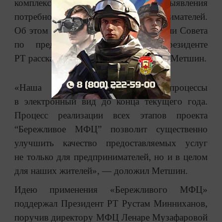
комплекса АИС «МФЦ» алгоритм выявления
потребностей населения и предпринимателей.
Об этом на XII расширенном заседании Совета
по предпринимательству при Президенте
РТ рассказал мэр Нижнекамска Айдар Метшин.
«Наша цель — перевести все процессы
в электронный вид до конца текущего года.
Процесс реализации всех этапов проекта
“Бережливое МФЦ” позволит существенно
улучшить качество предоставляемых услуг
не только для предпринимателей, но и в целом
для наших жителей», — доложил Метшин.
Идею применения «Бережливого МФЦ»
поддержал Президент РТ Рустам Минниханов,
поручив директору МФЦ Ленаре Музафаровой