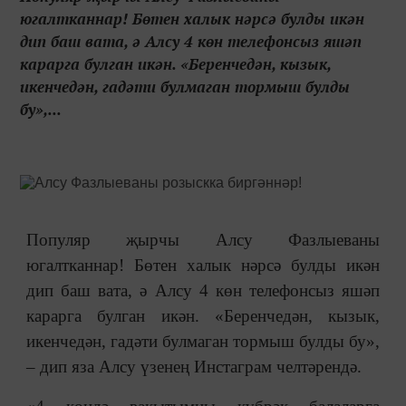
югалтканнар! Бөтен халык нәрсә булды икән
дип баш вата, ә Алсу 4 көн телефонсыз яшәп
карарга булган икән. «Беренчедән, кызык,
икенчедән, гадәти булмаган тормыш булды
бу»,...
Популяр җырчы Алсу Фазлыеваны
югалтканнар! Бөтен халык нәрсә булды икән
дип баш вата, ә Алсу 4 көн телефонсыз яшәп
карарга булган икән. «Беренчедән, кызык,
икенчедән, гадәти булмаган тормыш булды бу»,
– дип яза Алсу үзенең Инстаграм челтәрендә.