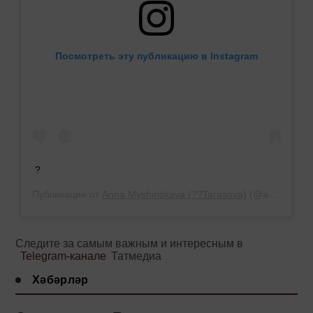
Посмотреть эту публикацию в Instagram
?
Публикация от
Anna Myshinskaya (??Tarasova)
(@annatarasova)
Следите за самым важным и интересным в
Telegram-канале
Татмедиа
Хәбәрләр