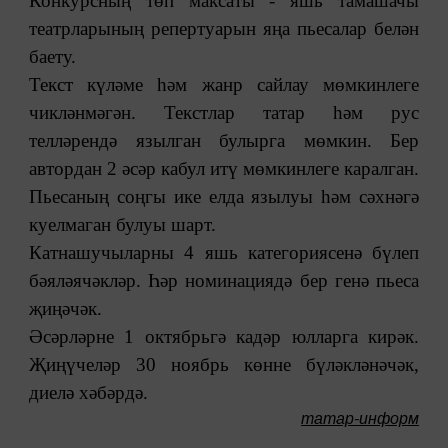
Конкурсның төп максаты - яшь тамашачы
театрларының репертуарын яңа пьесалар белән
баету.
Текст күләме һәм жанр сайлау мөмкинлеге
чикләнмәгән. Текстлар татар һәм рус
телләрендә язылган булырга мөмкин. Бер
автордан 2 әсәр кабул итү мөмкинлеге каралган.
Пьесаның соңгы ике елда язылуы һәм сәхнәгә
куелмаган булуы шарт.
Катнашучыларны 4 яшь категориясенә бүлеп
бәяләячәкләр. Һәр номинациядә бер генә пьеса
җиңәчәк.
Әсәрләрне 1 октябрьгә кадәр юлларга кирәк.
Җиңүчеләр 30 ноябрь көнне бүләкләнәчәк,
диелә хәбәрдә.
татар-информ