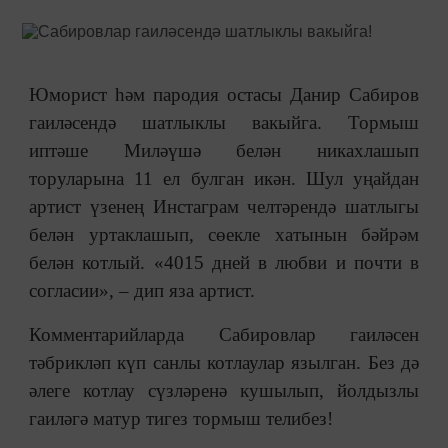
Юморист һәм пародия остасы Данир Сабиров
гаиләсендә шатлыклы вакыйга. Тормыш
иптәше Миләүшә белән никахлашып
торуларына 11 ел булган икән. Шул уңайдан
артист үзенең Инстаграм челтәрендә шатлыгы
белән уртаклашып, сөекле хатынын бәйрәм
белән котлый. «4015 дней в любви и почти в
согласии», – дип яза артист.
Комментарийларда Сабировлар гаиләсен
тәбрикләп күп санлы котлаулар язылган. Без дә
әлеге котлау сүзләренә кушылып, йолдызлы
гаиләгә матур тигез тормыш телибез!