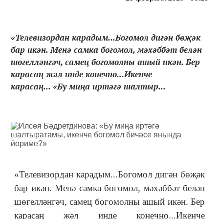
«Телевизордан карадым...Богомол дигән бөҗәк
бар икән. Менә самка богомол, мәхәббәт белән
шөгелләнгәч, самец богомолны ашый икән. Бер
карасаң жәл инде конечно...Икенче
карасаң... «Бу миңа иртәгә шалтыр...
«Телевизордан карадым...Богомол дигән бөҗәк
бар икән. Менә самка богомол, мәхәббәт белән
шөгелләнгәч, самец богомолны ашый икән.
Бер
карасаң жәл инде конечно...Икенче