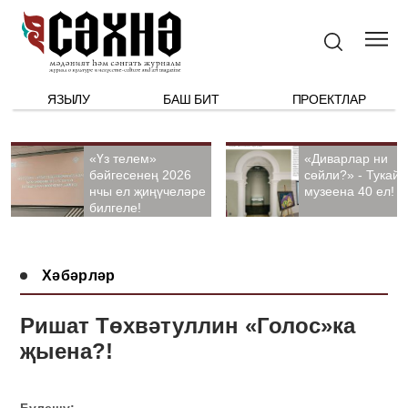
ЯЗЫЛУ
БАШ БИТ
ПРОЕКТЛАР
«Үз телем»
«Диварлар ни
бәйгесенең 2026
сөйли?» - Тукай
нчы ел җиңүчеләре
музеена 40 ел!
билгеле!
Хәбәрләр
Ришат Төхвәтуллин «Голос»ка
җыена?!
Бүлешү: