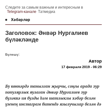
Следите за самым важным и интересным в
Telegram-канале
Татмедиа
Хәбәрләр
Заголовок: Әнвәр Нургалиев
бүләкләнде
Бүлешү:
Автор
17 февраля 2019 - 06:29
Бу көннәрдә танылган җырчы, соңгы арада зур
популярлык яулаган Әнвәр Нургалиев зур
бүләккә ия булды һәм шатлыклы хәбәр белән
үзенең инстаграм битендә язылучылар белән дә