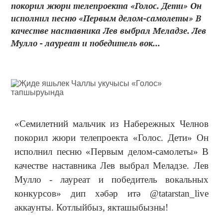
покорил жюри телепроекта «Голос. Дети» Он
исполнил песню «Первым делом-самолеты» В
качестве наставника Лев выбрал Меладзе. Лев
Мулло - лауреат и победитель вок...
«Семилетний мальчик из Набережных Челнов
покорил жюри телепроекта «Голос. Дети» Он
исполнил песню
«
Первым делом-самолеты
»
В
качестве наставника Лев выбрал Меладзе. Лев
Мулло - лауреат и победитель вокальных
конкурсов
»
дип хәбәр итә @tatarstan_live
аккаунты. Котлыйбыз, якташыбызны!