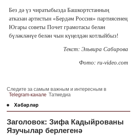
Без дә үз чиратыбызда Башкортстанның
атказан артистын «Бердәм Россия» партиясенең
Югары советы Почет грамотасы белән
бүләкләнүе белән чын күңелдән котлыйбыз!
Текст: Эльвира Сабирова
Фото: ru-video.com
Следите за самым важным и интересным в
Telegram-канале
Татмедиа
Хәбәрләр
Заголовок: Зифа Кадыйрованы
Язучылар берлегенә