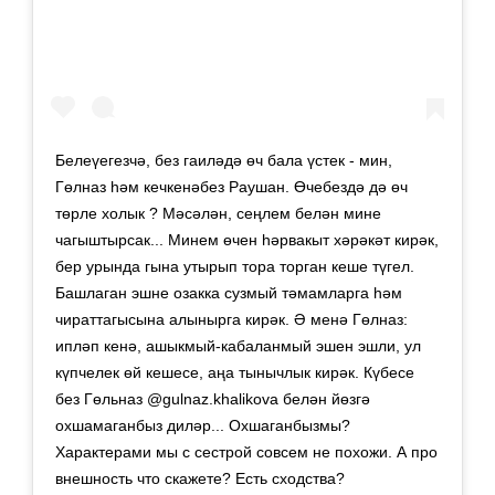
Белеүегезчә, без гаиләдә өч бала үстек - мин,
Гөлназ һәм кечкенәбез Раушан. Өчебездә дә өч
төрле холык ? Мәсәлән, сеңлем белән мине
чагыштырсак... Минем өчен һәрвакыт хәрәкәт кирәк,
бер урында гына утырып тора торган кеше түгел.
Башлаган эшне озакка сузмый тәмамларга һәм
чираттагысына алынырга кирәк. Ә менә Гөлназ:
ипләп кенә, ашыкмый-кабаланмый эшен эшли, ул
күпчелек өй кешесе, аңа тынычлык кирәк. Күбесе
без Гөльназ @gulnaz.khalikova белән йөзгә
охшамаганбыз диләр... Охшаганбызмы? ⠀
Характерами мы с сестрой совсем не похожи. А про
внешность что скажете? Есть сходства?