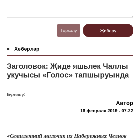
Теркәлү
Җибәрү
Хәбәрләр
Заголовок: Җиде яшьлек Чаллы
укучысы «Голос» тапшыруында
Бүлешү:
Автор
18 февраля 2019 - 07:22
«Семилетний мальчик из Набережных Челнов