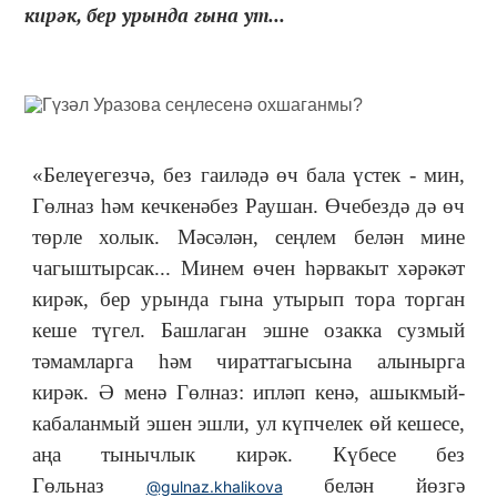
кирәк, бер урында гына ут...
«Белеүегезчә, без гаиләдә өч бала үстек - мин,
Гөлназ һәм кечкенәбез Раушан. Өчебездә дә өч
төрле холык.
Мәсәлән, сеңлем белән мине
чагыштырсак... Минем өчен һәрвакыт хәрәкәт
кирәк, бер урында гына утырып тора торган
кеше түгел. Башлаган эшне озакка сузмый
тәмамларга һәм чираттагысына алынырга
кирәк. Ә менә Гөлназ: ипләп кенә, ашыкмый-
кабаланмый эшен эшли, ул күпчелек өй кешесе,
аңа тынычлык кирәк. Күбесе без
Гөльназ
белән йөзгә
@gulnaz.khalikova