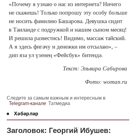
«Почему я узнаю о нас из интернета? Ничего
не скажешь! Только попрошу эту особу больше
не носить фамилию Башарова. Девушка сидит
в Таиланде с подружкой и нашим сыном месяц!
И решила развестись! Видимо, массаж тайский.
А я здесь фигачу и денежки им отсылаю», –
дип яза ул үзенең «Фейсбук» битендә.
Текст: Эльвира Сабирова
Фото: woman.ru
Следите за самым важным и интересным в
Telegram-канале
Татмедиа
Хәбәрләр
Заголовок: Георгий Ибушев: