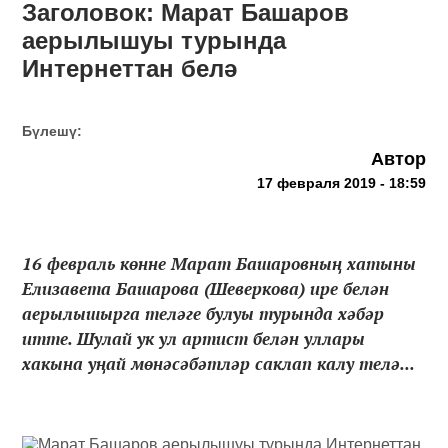
Заголовок: Марат Башаров
аерылышуы турында
Интернеттан белә
Бүлешү:
Автор
17 февраля 2019 - 18:59
16 февраль көнне Марат Башаровның хатыны
Елизавета Башарова (Шеверкова) ире белән
аерылышырга теләге булуы турында хәбәр
итте. Шулай ук ул артист белән уллары
хакына уңай мөнәсәбәтләр саклап калу телә...