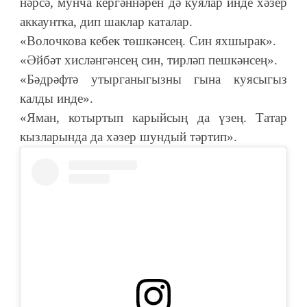
нәрсә, мунча кергәннәрен дә куялар инде хәзер
аккаунтка, дип шаклар каталар.
«Волочкова кебек төшкәнсең. Син яхшырак».
«Әйбәт хисләнгәнсең син, тирләп пешкәнсең».
«Бәдрәфтә утырганыгызны гына куясыгыз
калды инде».
«Яман, котыртып карыйсың да үзең. Татар
кызларында да хәзер шундый тәртип».