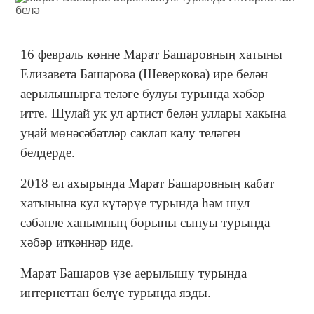
16 февраль көнне Марат Башаровның хатыны
Елизавета Башарова (Шеверкова) ире белән
аерылышырга теләге булуы турында хәбәр
итте. Шулай ук ул артист белән уллары хакына
уңай мөнәсәбәтләр саклап калу теләген
белдерде.
2018 ел ахырында Марат Башаровның кабат
хатынына кул күтәрүе турында һәм шул
сәбәпле ханымның борыны сынуы турында
хәбәр иткәннәр иде.
Марат Башаров үзе аерылышу турында
интернеттан белүе турында язды.