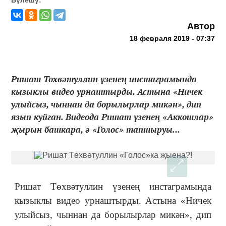
Автор
18 февраля 2019 - 07:37
Ришат Төхвәтуллин үзенең инстаграмында
кызыклы видео урнаштырды. Астына «Ничек
улыйсыз, чыннан да борылырлар микән», дип
язып куйган. Видеода Ришат үзенең «Аккошлар»
җырын башкара, ә «Голос» тапшыруы...
Ришат Төхвәтуллин үзенең инстаграмында
кызыклы видео урнаштырды. Астына «Ничек
улыйсыз, чыннан да борылырлар микән», дип