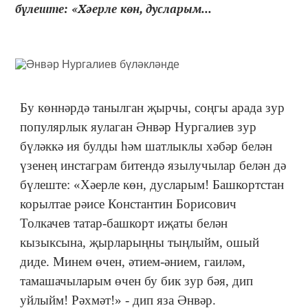
бүлеште: «Хәерле көн, дусларым...
Бу көннәрдә танылган җырчы, соңгы арада зур
популярлык яулаган Әнвәр Нургалиев зур
бүләккә ия булды һәм шатлыклы хәбәр белән
үзенең инстаграм битендә язылучылар белән дә
бүлеште: «Хәерле көн, дусларым! Башкортстан
корылтае рәисе Константин Борисович
Толкачев татар-башкорт иҗаты белән
кызыксына, җырларыңны тыңлыйм, ошый
диде. Минем өчен, әтием-әнием, гаиләм,
тамашачыларым өчен бу бик зур бәя, дип
уйлыйм! Рәхмәт!» - дип яза Әнвәр.