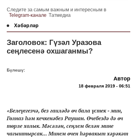
Следите за самым важным и интересным в
Telegram-канале
Татмедиа
Хәбәрләр
Заголовок: Гүзәл Уразова
сеңлесенә охшаганмы?
Бүлешү:
Автор
18 февраля 2019 - 06:51
«Белеүегезчә, без гаиләдә өч бала үстек - мин,
Гөлназ һәм кечкенәбез Раушан. Өчебездә дә өч
төрле холык. Мәсәлән, сеңлем белән мине
чагыштырсак... Минем өчен һәрвакыт хәрәкәт