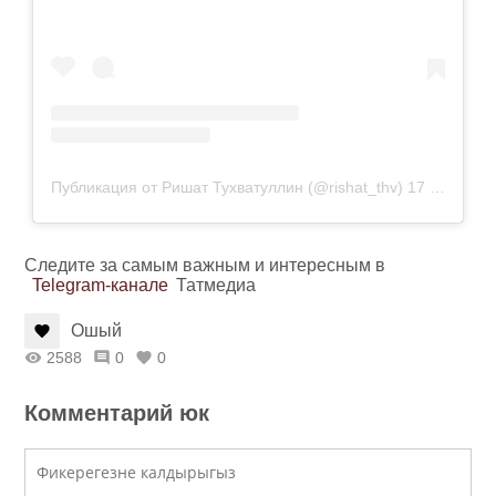
Публикация от Ришат Тухватуллин (@rishat_thv)
17 Фев 2019 в 12:14 PST
Следите за самым важным и интересным в
Telegram-канале
Татмедиа
Ошый
2588
0
0
Комментарий юк