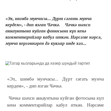
«Эх, шимбә мунчасы... Дүрт сәгать мунча
кердем», - дип язган Чәчкә. Чәчкә шәхси
аккаунтына куйган фотосына күп кенә
комментарийлар кабул иткән. Нәрсәме нәрсә,
мунча кергәннәрен дә куялар инде хәз...
«Эх, шимбә мунчасы... Дүрт сәгать мунча
кердем», - дип язган Чәчкә.
Чәчкә шәхси аккаунтына куйган фотосына күп
кенә комментарийлар кабул иткән. Нәрсәме