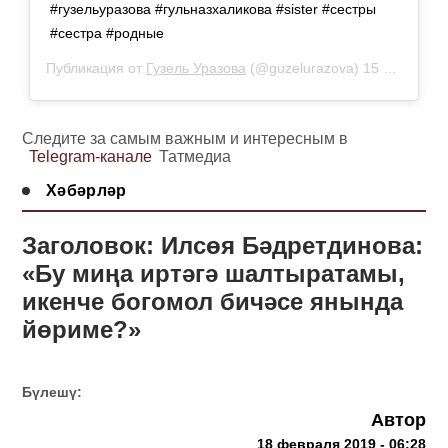
#гузельуразова #гульназхаликова #sister #сестры
#сестра #родные
Публикация от
Гузель Уразова
(@guzelurazova)
15 Фев 2019 в 10:54 PST
Следите за самым важным и интересным в
Telegram-канале
Татмедиа
Хәбәрләр
Заголовок: Илсөя Бәдретдинова:
«Бу миңа иртәгә шалтыратамы,
икенче богомол бичәсе янында
йөриме?»
Бүлешү:
Автор
18 февраля 2019 - 06:28