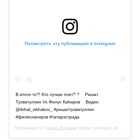
Посмотреть эту публикацию в Instagram
В итоге-то?! Кто лучше поет? ? ⠀ Ришат
Тухватуллин Vs Филүс Каһиров ⠀ Видео:
@ilshat_iskhakov_ #ришаттухватуллин
#филюскагиров #татарэстрада
Публикация от
Татар Эстрада
(@tatar_estrada)
16 Фев 2019 в 10:08 PST