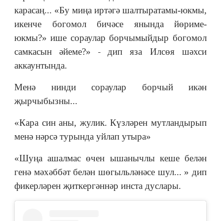
карасаң...
«Бу миңа иртәгә шалтыратамы-юкмы,
икенче богомол бичәсе янында йөриме-
юкмы?
»
ише сораулар борчымыйдыр богомол
самкасын әйеме?
»
-
дип яза Илсөя шәхси
аккаунтында.
Менә нинди сораулар борчый икән
җырчыбызны...
«К
ара син аны, жулик. Күзләрен мутландырып
менә нәрсә турында уйлап утыра
»
«
Шуңа ашалмас өчен ышанычлы кеше белән
генә мәхәббәт белән шөгыльләнәсе шул...
»
дип
фикерләрен җиткергәннәр инста дуслары.