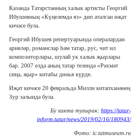
Казанда Татарстанның халык артисты Георгий
Ибушевның «Күңелемдә яз» дип аталган иҗат
кичәсе була.
Георгий Ибушев репертуарында опералардан
арияләр, романслар һәм татар, рус, чит ил
композиторлары, шулай ук халык җырлары
бар. 2007 елда аның татар телендә «Рәхмәт
сиңа, җыр» китабы дөнья күрде.
Иҗат кичәсе 20 февральдә Милли китапханәнең
Зур залында була.
Бу хакта тулырак:
https://tatar-
inform.tatar/news/2019/02/16/180943/
Фото: ic.tatmuseum.ru