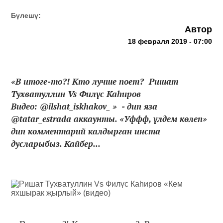
Бүлешү:
Автор
18 февраля 2019 - 07:00
«В итоге-то?! Кто лучше поет? Ришат
Тухватуллин Vs Филүс Каһиров
Видео: @ilshat_iskhakov_ » - дип яза
@tatar_estrada аккаунты. «Уффф, үлдем көлеп»
дип комментарий калдырган инста
дусларыбыз. Кайбер...