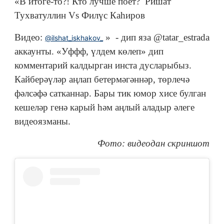
«В итоге-то?! Кто лучше поет? Ришат
Тухватуллин Vs Филүс Каһиров
Видео:
» - дип яза @tatar_estrada
@ilshat_iskhakov_
аккаунты.
«
Уффф, үлдем көлеп» дип
комментарий калдырган инста дусларыбыз.
Кайберәүләр аңлап бетермәгәннәр, төрлечә
фәлсәфә сатканнар. Бары тик юмор хисе булган
кешеләр генә карый һәм аңлый аладыр әлеге
видеоязманы.
Фото: видеодан скриншот