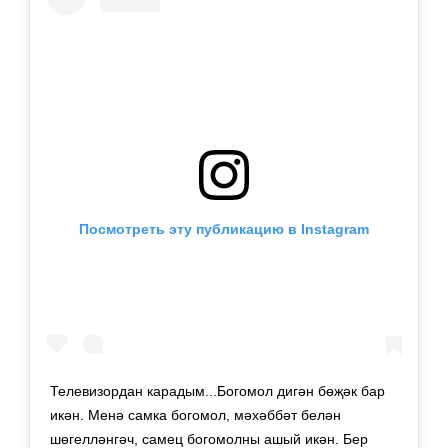
Посмотреть эту публикацию в Instagram
Телевизордан карадым...Богомол дигән бөҗәк бар
икән. Менә самка богомол, мәхәббәт белән
шөгелләнгәч, самец богомолны ашый икән. Бер