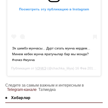
Посмотреть эту публикацию в Instagram
Эх шимбэ мунчасы... Дурт сэгать мунча кердем...
Минем кебек мунча яратучылар бар мы монда?
#чэчкэ #мунча
Публикация от
ЧЭЧКЭ
(@chachka_liliya)
16 Фев 2019 в 10:17 PST
Следите за самым важным и интересным в
Telegram-канале
Татмедиа
Хәбәрләр