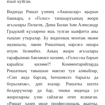
язып куйган.
Видеода Ришат үзенең «Аккошлар» җырын
башкара, ә «Голос» тапшыруының жюри
әгъзалары Пелагея, Дима Билан һәм Александр
Градский күзләренә яшь тулган кыяфәттә аны
тыңлап утыралар. Бу видеоның монтаж икәне
аңлашыла, ләкин Ришатның нәрсәгә ишарә
итүен белмибез. Аның жюри әгъзалары
тарафыннан бәяләнәсе киләме, «Голос»ка барып
карыйсы киләме?! Комментарийларда
Ришатның тавышын мактап туя алмыйлар,
«Син анда барсаң, һичшиксез барысы да
борылачак», дип язалар. Ришатка шелтә
белдерүчеләр дә бар, чөнки видеода ул
жюриларны үзен сайлаган итеп ясамаган.
«Ришат хәзер инде профессиональ җырчы,