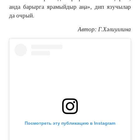
анда барырга ярамыйдыр аңа», дип язучылар
да очрый.
Автор: Г.Хәлиуллина
Посмотреть эту публикацию в Instagram