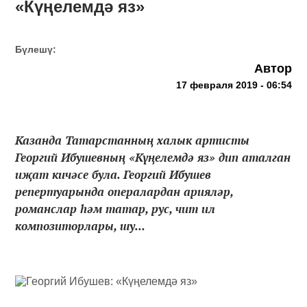
«Күңелемдә яз»
Бүлешү:
Автор
17 февраля 2019 - 06:54
Казанда Татарстанның халык артисты
Георгий Ибушевның «Күңелемдә яз» дип аталган
иҗат кичәсе була. Георгий Ибушев
репертуарында опералардан арияләр,
романслар һәм татар, рус, чит ил
композиторлары, шу...