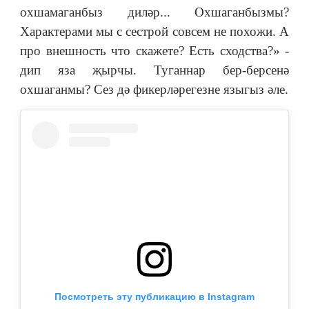
охшамаганбыз диләр... Охшаганбызмы?
Характерами мы с сестрой совсем не похожи. А
про внешность что скажете? Есть сходства?» -
дип яза җырчы. Туганнар бер-берсенә
охшаганмы? Сез дә фикерләрегезне языгыз әле.
Посмотреть эту публикацию в Instagram