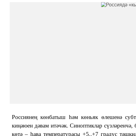
Россиянең көнбатыш һәм көньяк өлешенә субт
киңәюен дәвам итәчәк. Синоптиклар сүзләренчә,
көтә – һава температурасы +5..+7 градус тәшк