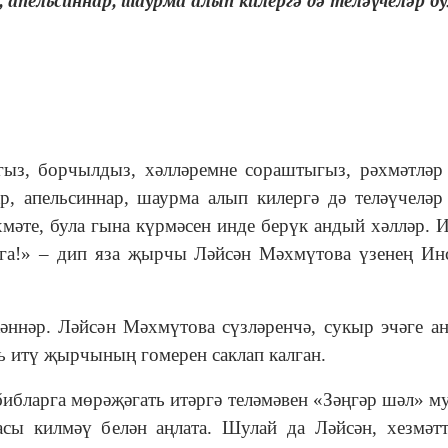
 апельсиннар, шаурма алып килергә дә теләүчеләр бу
гыз, борчылдыз, хәлләремне сораштыгыз, рәхмәтләр
, апельсиннар, шаурма алып килергә дә теләүчеләр
мәте, була гына күрмәсен инде берүк андый хәлләр. 
рга!» – дип яза җырчы Ләйсән Мәхмүтова үзенең Ин
әннәр. Ләйсән Мәхмүтова сүзләренчә, сукыр эчәге а
ь итү җырчының гомерен саклап калган.
библарга мөрәҗәгать итәргә теләмәвен «Зәңгәр шәл» м
асы килмәү белән аңлата. Шулай да Ләйсән, хезмәт