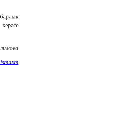
 барлык
 керәсе
алимова
ismaxm