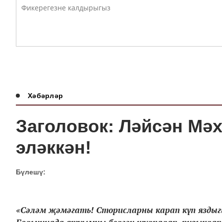
Хәбәрләр
Заголовок: Ләйсән Мәх
эләккән!
Бүлешү:
«Сәләм җәмәгать! Сторисларны карап күп яздыг