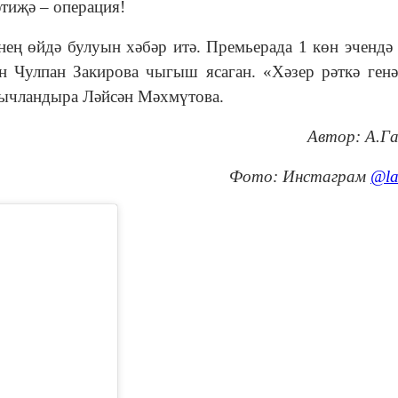
тиҗә – операция!
ең өйдә булуын хәбәр итә. Премьерада 1 көн эчендә
н Чулпан Закирова чыгыш ясаган. «Хәзер рәткә генә
нычландыра Ләйсән Мәхмүтова.
Автор: А.Г
Фото: Инстаграм
@la