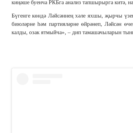
киңәше буенча РКБга анализ тапшырырга китә, нә
Бүгенге көндә Ләйсәннең хәле яхшы, җырчы үзен
биюләрне һәм партияләрне өйрәнеп, Ләйсән өче
калды, озак ятмыйча», – дип тамашачыларын ты