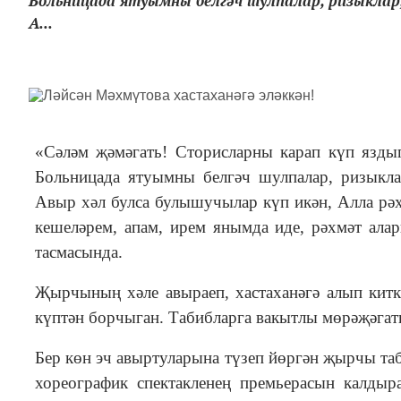
Больницада ятуымны белгәч шулпалар, ризыклар,
А...
«Сәләм җәмәгать! Сторисларны карап күп язды
Больницада ятуымны белгәч шулпалар, ризыклар
Авыр хәл булса булышучылар күп икән, Алла рәх
кешеләрем, апам, ирем янымда иде, рәхмәт ала
тасмасында.
Җырчының хәле авыраеп, хастаханәгә алып китк
күптән борчыган. Табибларга вакытлы мөрәҗәгат
Бер көн эч авыртуларына түзеп йөргән җырчы та
хореографик спектакленең премьерасын калдыр