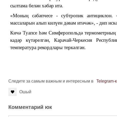
сылтама белән хәбәр итә.
«Моның сәбәпчесе - субтропик антициклон.
массаларын алып килүен дәвам итәчәк», - дип искә
Кичә Туапсе һәм Симферопольдә термометрның т
кадәр күтәрелгән, Карачай-Черкесия Респуб
температура рекордлары теркәлгән.
Следите за самым важным и интересным в
Telegram-
Ошый
Комментарий юк