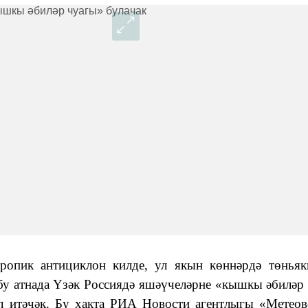
ропик антициклон килде, ул якын көннәрдә төньяк
 бу атнада Үзәк Россиядә яшәүчеләрне «кышкы әбиләр
ил итәчәк. Бу хакта РИА Новости агентлыгы «Метеов