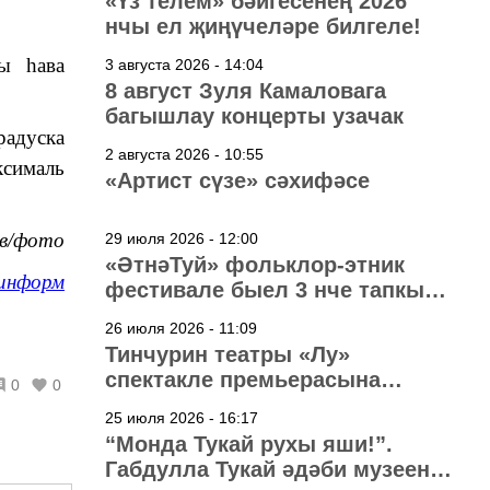
«Үз телем» бәйгесенең 2026
нчы ел җиңүчеләре билгеле!
ы һава
3 августа 2026 - 14:04
8 август Зуля Камаловага
багышлау концерты узачак
радуска
2 августа 2026 - 10:55
сималь
«Артист сүзе» сәхифәсе
ов/фото
29 июля 2026 - 12:00
«ӘтнәТуй» фольклор-этник
информ
фестивале быел 3 нче тапкыр
узачак
26 июля 2026 - 11:09
Тинчурин театры «Лу»
спектакле премьерасына
0
0
әзерләнә
25 июля 2026 - 16:17
“Монда Тукай рухы яши!”.
Габдулла Тукай әдәби музеена