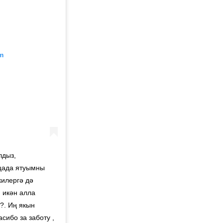
m
лдыз,
ицада ятуымны
килергә дә
 икән алла
?. Иң якын
сибо за заботу ,