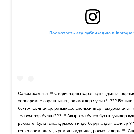
Посмотреть эту публикацию в Instagra
Сәләм җәмәгәт !!! Сторисларны карап күп яздыгыз, борчы
хәлләремне сораштыгыз , рәхмәтләр яусын !!!??? Больн
белгәч шулпалар, ризыклар, апельсиннар , шаурма алып 
теләучеләр булды???!!!! Авыр хәл булса булышучылар күп
рәхмәте, була гына күрмэсен инде берүк андый хәлләр ??
кешеләрем апам , ирем янымда иде, рәхмәт аларга!!!! Спа