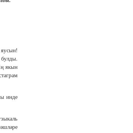
лды.
 яусын!
 булды.
Иң якын
стаграм
ны инде
узыкаль
тәшләре