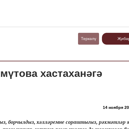
Теркәлү
Җибә
мүтова хастаханәгә
14 ноября 20
ыз, борчылдыз, хәлләремне сораштыгыз, рәхмәтләр 