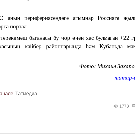
 Ә аның перифериясендәге агымнар Россиягә җыл
ртә портал.
ерекөмеш баганасы бу чор өчен хас булмаган +22 г
ликасының кайбер районнарында һәм Кубаньда мак
Фото: Михаил Захар
татар-
канале
Татмедиа
1773