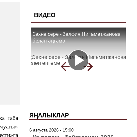
ВИДЕО
Сәхнә сере - Зөлфия Нигъмәтҗанова
белән әңгәмә
ЯҢАЛЫКЛАР
ка таба
 чуагы»
6 августа 2026 - 15:00
ести»га