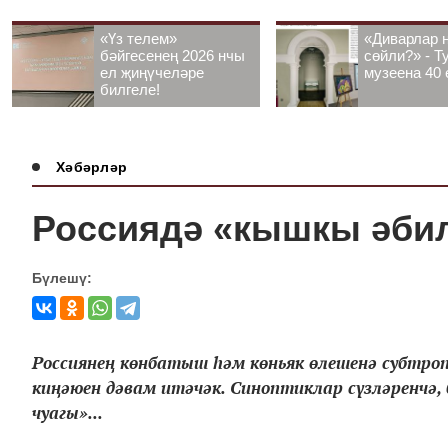
«Үз телем»
«Диварлар 
бәйгесенең 2026 нчы
сөйли?» - Т
ел җиңүчеләре
музеена 40 
билгеле!
Хәбәрләр
Россиядә «кышкы әбил
Бүлешү:
Россиянең көнбатыш һәм көньяк өлешенә субтроп
киңәюен дәвам итәчәк. Синоптиклар сүзләренчә,
чуагы»...