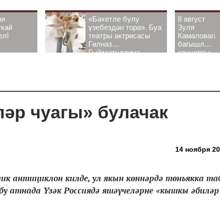
ни
«Бәхетле булу
8 август
укай
үзебездән тора». Буа
Зуля
ел!
театры актрисасы
Камаловага
Гөлназ
багышлау
Гыйззәтуллина-
концерты
Гатауллина белән
узачак
әңгәмә
әр чуагы» булачак
14 ноября 20
ик антициклон килде, ул якын көннәрдә төньякка та
 бу атнада Үзәк Россиядә яшәүчеләрне «кышкы әбиләр