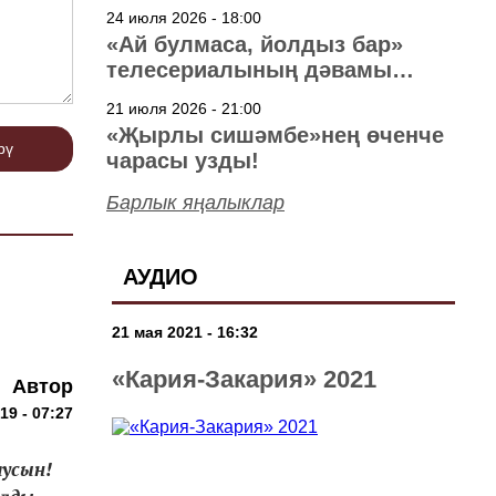
40 ел
24 июля 2026 - 18:00
«Ай булмаса, йолдыз бар»
телесериалының дәвамы
төшерелә!
21 июля 2026 - 21:00
«Җырлы сишәмбе»нең өченче
рү
чарасы узды!
Барлык яңалыклар
АУДИО
21 мая 2021 - 16:32
«Кария-Закария» 2021
Автор
19 - 07:27
яусын!