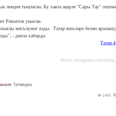
ык лекция тыңлаган. Бу хакта җирле "Сары Тау" оешм
рит Рәшитов укыган.
кызыклы мәгълүмат алды. Татар яшьләре белән аралашу
лды", - диелә хәбәрдә.
Татар-
ram.com/omto_sarit
канале
Татмедиа
1440