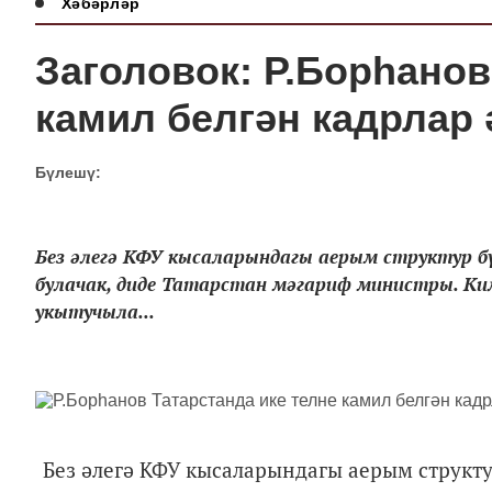
Хәбәрләр
Заголовок: Р.Борһанов
камил белгән кадрлар
Бүлешү:
Без әлегә КФУ кысаларындагы аерым структур б
булачак, диде Татарстан мәгариф министры. Ки
укытучыла...
Без әлегә КФУ кысаларындагы аерым структу