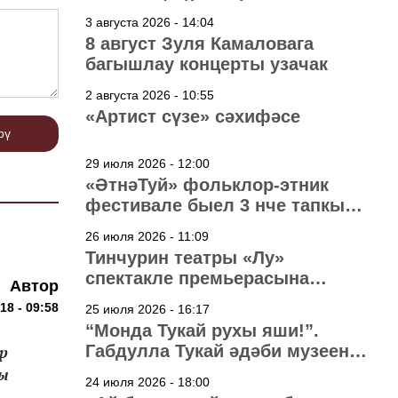
3 августа 2026 - 14:04
8 август Зуля Камаловага
багышлау концерты узачак
2 августа 2026 - 10:55
«Артист сүзе» сәхифәсе
рү
29 июля 2026 - 12:00
«ӘтнәТуй» фольклор-этник
фестивале быел 3 нче тапкыр
узачак
26 июля 2026 - 11:09
Тинчурин театры «Лу»
спектакле премьерасына
Автор
әзерләнә
18 - 09:58
25 июля 2026 - 16:17
“Монда Тукай рухы яши!”.
Габдулла Тукай әдәби музеена
р
40 ел
лы
24 июля 2026 - 18:00