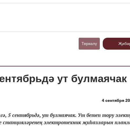
Теркәлү
Җибә
сентябрьдә ут булмаячак
4 сентября 20
ә, 5 сентябрьдә, ут булмаячак. Ут бетеп тору элект
е станцияләренең электротехник җиһазларын план