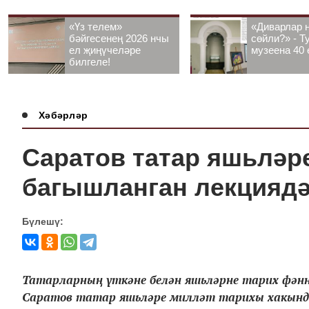
«Үз телем»
«Диварлар 
бәйгесенең 2026 нчы
сөйли?» - Т
ел җиңүчеләре
музеена 40 
билгеле!
Хәбәрләр
Саратов татар яшьләр
багышланган лекциядә
Бүлешү:
Татарларның үткәне белән яшьләрне тарих фән
Саратов татар яшьләре милләт тарихы хакында 