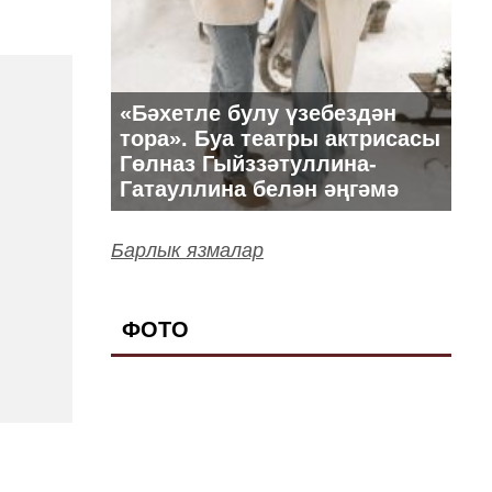
«Бәхетле булу үзебездән
тора». Буа театры актрисасы
Гөлназ Гыйззәтуллина-
Гатауллина белән әңгәмә
Барлык язмалар
ФОТО