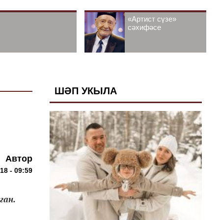
«Артист сүзе»
сәхифәсе
ШӘП УКЫЛА
Автор
18 - 09:59
ган.