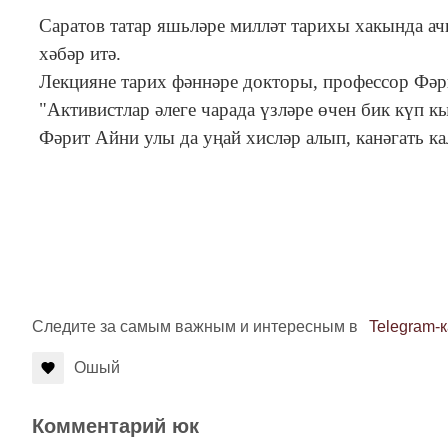
Саратов татар яшьләре милләт тарихы хакында ач
хәбәр итә.
Лекцияне тарих фәннәре докторы, профессор Фә
"Активистлар әлеге чарада үзләре өчен бик күп 
Фәрит Айни улы да уңай хисләр алып, канәгать ка
Фото: instag
Следите за самым важным и интересным в
Telegram-
Ошый
Комментарий юк