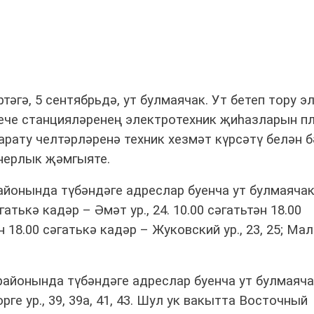
әгә, 5 сентябрьдә, ут булмаячак. Ут бетеп тору э
ече станцияләренең электротехник җиһазларын п
рату челтәрләренә техник хезмәт күрсәтү белән б
онерлык җәмгыяте.
районында түбәндәге адреслар буенча ут булмаячак
әгатькә кадәр – Әмәт ур., 24. 10.00 сәгатьтән 18.00
ән 18.00 сәгатькә кадәр – Жуковский ур., 23, 25; Ма
 районында түбәндәге адреслар буенча ут булмаячак
.Зорге ур., 39, 39а, 41, 43. Шул ук вакытта Восточный