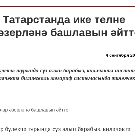
 Татарстанда ике телне
 әзерләнә башлавын әйтт
4 сентября 20
үлекчә турында сүз алып барабыз, киләчәктә инсти
ләчәктә билингваль мәгариф системасында эшләячәк
р бүлекчә турында сүз алып барабыз, киләчәктә