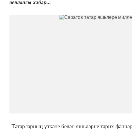
оешмасы хәбәр...
Татарларның үткәне белән яшьләрне тарих фәннә