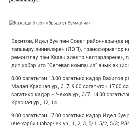
Вахитов, Идел буе һәм Совет районнарында ирт
тапшыру линияләрен (ЛЭП), трансформатор к
ремонтлау һәм Казан электр челтәрләренең та
дип хәбәр итә “Сетевая компания” ачык акци
8.00 сәгатьтән 13.00 сәгатькә кадәр Вахитов 
Малая Красная ур., 3, 7. 9.00 сәгатьтән 17.00 с
сәгатькә кадәр – Чехов ур., 3/7. 14.00 сәгатьт
Красная ур., 12, 14.
9.00 сәгатьтән 17.00 сәгатькә кадәр Идел буе
нче хәрби шәһәрчек ур., 1, 2, 3, 5/1, 5/2, 5/3; Р