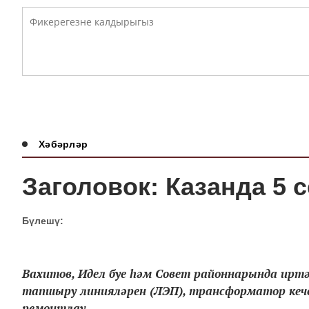
Хәбәрләр
Заголовок: Казанда 5 
Бүлешү:
Вахитов, Идел буе һәм Совет районнарында иртәг
тапшыру линияләрен (ЛЭП), трансформатор кеч
ремонтлау...