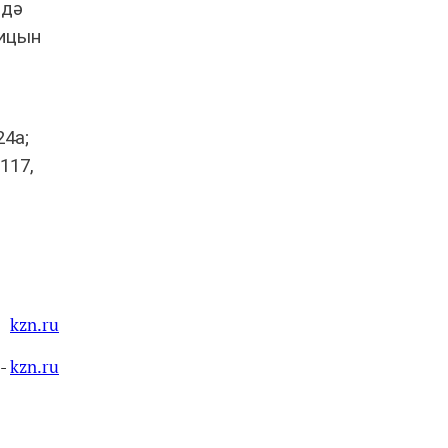
 дә
ницын
24а;
 117,
kzn.ru
 -
kzn.ru