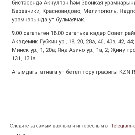
бистәсендә Акчулпан һәм Звонкая урамнарынд
Березники, Красновидово, Мелитополь, Надп
урамнарында ут булмаячак.
9.00 сәгатьтән 18.00 сәгатькә кадәр Совет ра
Академик Губкин ур., 18, 20, 28а, 40, 40а, 42, 44; 
Минск ур., 1, 20а; Яңа Азино ур., 1а, 2; Җиңү пр
131, 131а.
Агымдагы атнага ут бетеп тору графигы KZN
Следите за самым важным и интересным в
Telegram-