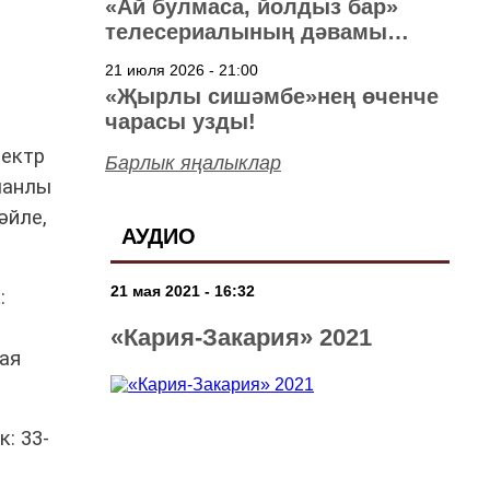
«Ай булмаса, йолдыз бар»
телесериалының дәвамы
төшерелә!
21 июля 2026 - 21:00
«Җырлы сишәмбе»нең өченче
чарасы узды!
лектр
Барлык яңалыклар
ланлы
әйле,
АУДИО
21 мая 2021 - 16:32
:
«Кария-Закария» 2021
лая
: 33-