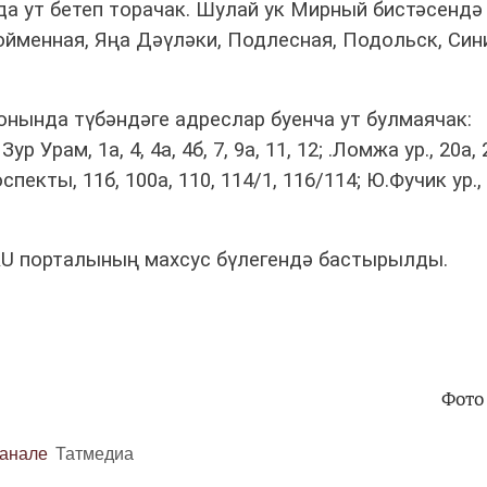
а ут бетеп торачак. Шулай ук Мирный бистәсендә
ойменная, Яңа Дәүләки, Подлесная, Подольск, Си
йонында түбәндәге адреслар буенча ут булмаячак:
Зур Урам, 1а, 4, 4а, 4б, 7, 9а, 11, 12; .Ломжа ур., 20а, 
оспекты, 11б, 100а, 110, 114/1, 116/114; Ю.Фучик ур.,
.RU порталының махсус бүлегендә бастырылды.
Фото
канале
Татмедиа