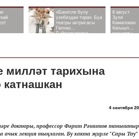
ни
«Бәхетле булу
8 август
укай
үзебездән тора». Буа
Зуля
ел!
театры актрисасы
Камаловага
Гөлназ
багышлау
Гыйззәтуллина-
концерты
Гатауллина белән
узачак
әңгәмә
е милләт тарихына
 катнашкан
4 сентября 20
нәре докторы, профессор Фәрит Рәшитов таныштыр
ачык лекция тыңлаган. Бу хакта җирле "Сары Тау"