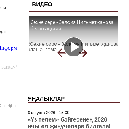
ВИДЕО
асы
Сәхнә сере - Зөлфия Нигъмәтҗанова
белән әңгәмә
дан
Информ
ay/
ЯҢАЛЫКЛАР
0
0
6 августа 2026 - 15:00
«Үз телем» бәйгесенең 2026
нчы ел җиңүчеләре билгеле!