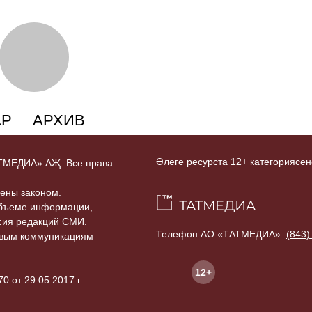
АР
АРХИВ
Әлеге ресурста 12+ категориясен
ТАТМЕДИА» АҖ. Все права
ены законом.
объеме информации,
асия редакций СМИ.
Телефон АО «ТАТМЕДИА»:
(843)
совым коммуникациям
12+
 от 29.05.2017 г.