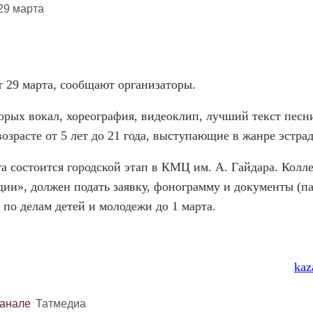
т 29 марта, сообщают организаторы.
орых вокал, хореография, видеоклип, лучший текст песни
озрасте от 5 лет до 21 года, выступающие в жанре эстра
та состоится городской этап в КМЦ им. А. Гайдара. Колл
ии», должен подать заявку, фонограмму и документы (па
по делам детей и молодежи до 1 марта.
kaz
канале
Татмедиа