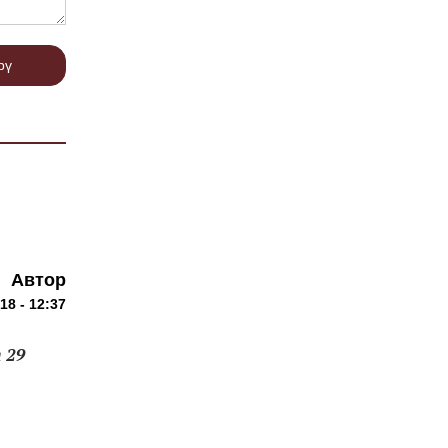
рү
Автор
18 - 12:37
 29