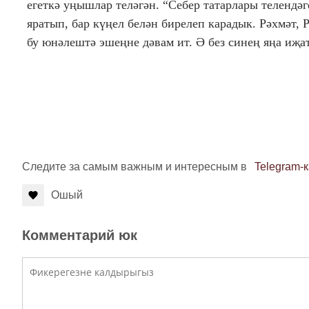
егеткә уңышлар теләгән. “Себер татарлары телендәг
яратып, бар күңел белән бирелеп карадык. Рәхмәт,
бу юнәлештә эшеңне дәвам ит. Ә без синең яңа иҗа
Следите за самым важным и интересным в
Telegram-
Ошый
Комментарий юк