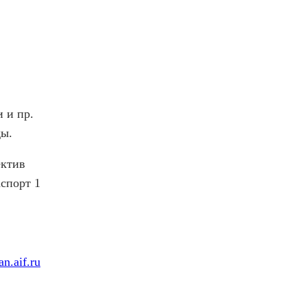
 и пр.
ды.
ектив
спорт 1
an.aif.ru