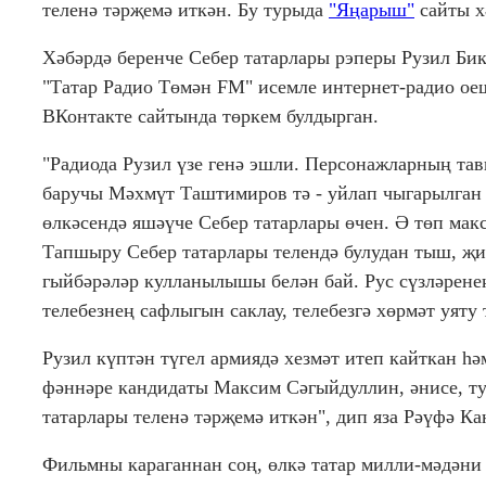
теленә тәрҗемә иткән. Бу турыда
"Яңарыш"
сайты х
Хәбәрдә беренче Себер татарлары рэперы Рузил Бики
"Татар Радио Төмән FM" исемле интернет-радио ое
ВКонтакте сайтында төркем булдырган.
"Радиода Рузил үзе генә эшли. Персонажларның та
баручы Мәхмүт Таштимиров тә - уйлап чыгарылган п
өлкәсендә яшәүче Себер татарлары өчен. Ә төп макс
Тапшыру Себер татарлары телендә булудан тыш, җир
гыйбәрәләр кулланылышы белән бай. Рус сүзләрене
телебезнең сафлыгын саклау, телебезгә хөрмәт уяту 
Рузил күптән түгел армиядә хезмәт итеп кайткан һә
фәннәре кандидаты Максим Сәгыйдуллин, әнисе, ту
татарлары теленә тәрҗемә иткән", дип яза Рәүфә Ка
Фильмны караганнан соң, өлкә татар милли-мәдән