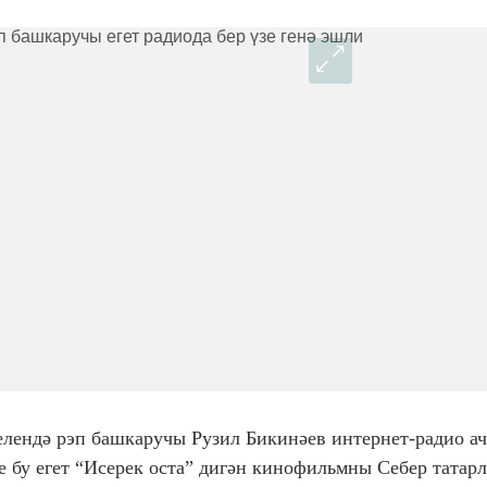
телендә рэп башкаручы Рузил Бикинәев интернет-радио а
че бу егет “Исерек оста” дигән кинофильмны Себер татар