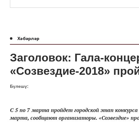
Хәбәрләр
Заголовок: Гала-конц
«Созвездие-2018» прой
Бүлешү:
С 5 по 7 марта пройдет городской этап конкурса
марта, сообщают организаторы. «Созвездие» про