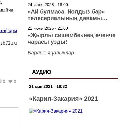
40 ел
,
24 июля 2026 - 18:00
лмыйча,
«Ай булмаса, йолдыз бар»
телесериалының дәвамы
төшерелә!
21 июля 2026 - 21:00
-информ
«Җырлы сишәмбе»нең өченче
чарасы узды!
ish72.ru
Барлык яңалыклар
АУДИО
0
0
21 мая 2021 - 16:32
«Кария-Закария» 2021