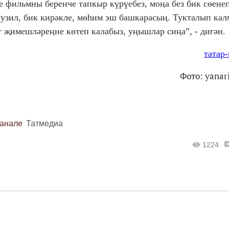
е фильмны беренче тапкыр күрүебез, моңа без бик сөенеп
 Рузил, бик кирәкле, мөһим эш башкарасың. Тукталып ка
т җимешләреңне көтеп калабыз, уңышлар сиңа”, - дигән.
татар
Фото: yanar
канале
Татмедиа
1224