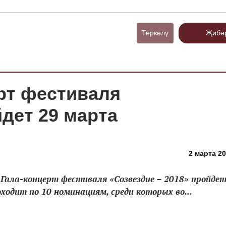
Теркәлү
Җибә
ерт фестиваля
дет 29 марта
2 марта 20
 Гала-концерт фестиваля «Созвездие – 2018» пройдет
ходит по 10 номинациям, среди которых во...