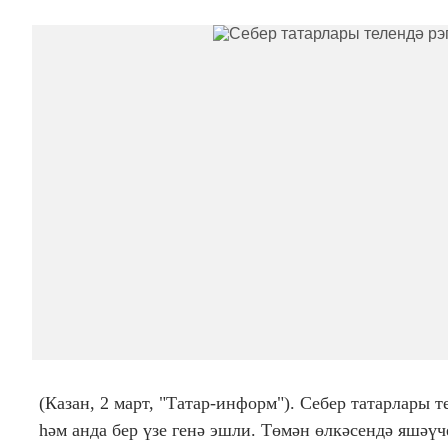
(Казан, 2 март, "Татар-информ"). Себер татарлары 
һәм анда бер үзе генә эшли. Төмән өлкәсендә яшәү