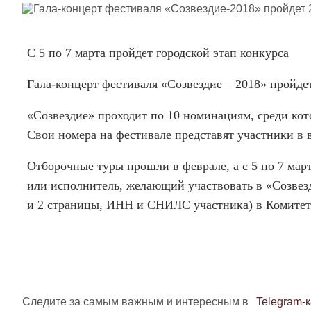
С 5 по 7 марта пройдет городской этап конкурса
Гала-концерт фестиваля «Созвездие – 2018» пройде
«Созвездие» проходит по 10 номинациям, среди кот
Свои номера на фестивале представят участники в в
Отборочные туры прошли в феврале, а с 5 по 7 мар
или исполнитель, желающий участвовать в «Созвезд
и 2 страницы, ИНН и СНИЛС участника) в Комитет 
Следите за самым важным и интересным в
Telegram-