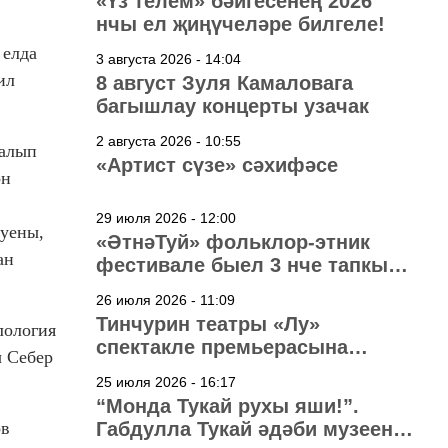
«Үз телем» бәйгесенең 2026
нчы ел җиңүчеләре билгеле!
 елда
3 августа 2026 - 14:04
ил
8 август Зуля Камаловага
багышлау концерты узачак
2 августа 2026 - 10:55
 алып
«Артист сүзе» сәхифәсе
ән
29 июля 2026 - 12:00
 уены,
«ӘтнәТуй» фольклор-этник
ан
фестивале быел 3 нче тапкыр
узачак
26 июля 2026 - 11:09
Тинчурин театры «Лу»
лология
спектакле премьерасына
ы Себер
әзерләнә
25 июля 2026 - 16:17
“Монда Тукай рухы яши!”.
ов
Габдулла Тукай әдәби музеена