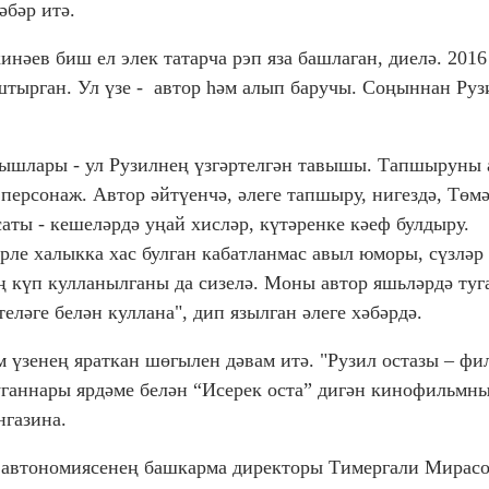
әбәр итә.
нәев биш ел элек татарча рэп яза башлаган, диелә. 2016
штырган. Ул үзе - автор һәм алып баручы. Соңыннан Руз
вышлары - ул Рузилнең үзгәртелгән тавышы. Тапшыруны
ерсонаж. Автор әйтүенчә, әлеге тапшыру, нигездә, Төм
аты - кешеләрдә уңай хисләр, күтәренке кәеф булдыру.
ле халыкка хас булган кабатланмас авыл юморы, сүзләр
ң күп кулланылганы да сизелә. Моны автор яшьләрдә туг
теләге белән куллана", дип язылган әлеге хәбәрдә.
м үзенең яраткан шөгылен дәвам итә. "Рузил остазы – фи
ганнары ярдәме белән “Исерек оста” дигән кинофильмн
нгазина.
и автономиясенең башкарма директоры Тимергали Мирас