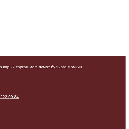
ә карый торган мәгълүмат булырга мөмкин.
 222 09 84