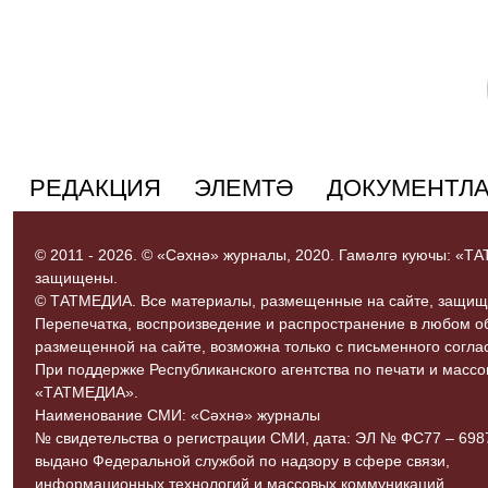
РЕДАКЦИЯ
ЭЛЕМТӘ
ДОКУМЕНТЛ
© 2011 - 2026. © «Сәхнә» журналы, 2020. Гамәлгә куючы: «
защищены.
© ТАТМЕДИА. Все материалы, размещенные на сайте, защищ
Перепечатка, воспроизведение и распространение в любом 
размещенной на сайте, возможна только с письменного согл
При поддержке Республиканского агентства по печати и мас
«ТАТМЕДИА».
Наименование СМИ: «Сәхнә» журналы
№ свидетельства о регистрации СМИ, дата: ЭЛ № ФС77 – 69870
выдано Федеральной службой по надзору в сфере связи,
информационных технологий и массовых коммуникаций