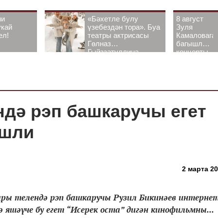
ни
«Бәхетле булу
8 август
укай
үзебездән тора». Буа
Зуля
ел!
театры актрисасы
Камаловага
Гөлназ
багышлау
Гыйззәтуллина-
концерты
Гатауллина белән
узачак
әңгәмә
ндә рэп башкаручы егет
эшли
2 марта 20
ары телендә рэп башкаручы Рузил Бикинәев интерне
ә яшәүче бу егет “Исерек оста” дигән кинофильмны...