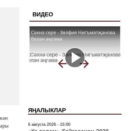
ВИДЕО
Сәхнә сере - Зөлфия Нигъмәтҗанова
белән әңгәмә
ЯҢАЛЫКЛАР
чкан
6 августа 2026 - 15:00
лары