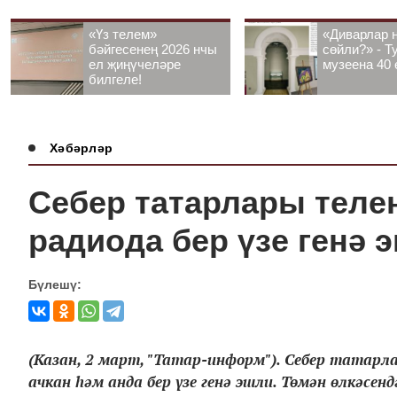
«Үз телем»
«Диварлар 
бәйгесенең 2026 нчы
сөйли?» - Т
ел җиңүчеләре
музеена 40 
билгеле!
Хәбәрләр
Себер татарлары теле
радиода бер үзе генә 
Бүлешү:
(Казан, 2 март, "Татар-информ"). Себер татарл
ачкан һәм анда бер үзе генә эшли. Төмән өлкәсенд