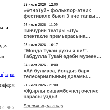
29 июля 2026 - 12:00
«ӘтнәТуй» фольклор-этник
.
фестивале быел 3 нче тапкыр
узачак
26 июля 2026 - 11:09
кста
Тинчурин театры «Лу»
спектакле премьерасына
әзерләнә
иде.
25 июля 2026 - 16:17
“Монда Тукай рухы яши!”.
Габдулла Тукай әдәби музеена
ып
40 ел
24 июля 2026 - 18:00
«Ай булмаса, йолдыз бар»
информ
телесериалының дәвамы
төшерелә!
-Информ
21 июля 2026 - 21:00
«Җырлы сишәмбе»нең өченче
чарасы узды!
Барлык яңалыклар
0
0