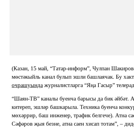
(Казан, 15 май, “Татар-информ”, Чулпан Шакирова
мөстәкыйль канал булып эшли башлаячак. Бу хак
очрашуында
журналистларга “Яңа Гасыр” телера
“Шаян-ТВ” каналы буенча барысы да бик әйбәт. 
китереп, эшләр башкарыла. Техника буенча конку
мөхәррир, баш инженер, трафик белгече). Атна 
Сәфәров җыя безне, атна саен хисап тотам”, – ди