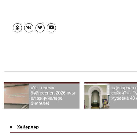
«Үз телем»
«Диварлар 
бәйгесенең 2026 нчы
сөйли?» - Т
ел җиңүчеләре
музеена 40 
билгеле!
Хәбәрләр