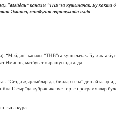
ва). “Мәйдан” каналы “ТНВ”га кушылачак. Бу хакта б
лшат Әминов, матбугат очрашуында алда
а). “Мәйдан” каналы “ТНВ”га кушылачак. Бу хакта бүг
ат Әминов, матбугат очрашуында алда
т: “Сездә җырлыйлар да, бииләр генә” дип әйтәләр ид
 Яңа Гасыр”да күбрәк икенче төрле программалар була
н гына күрә.