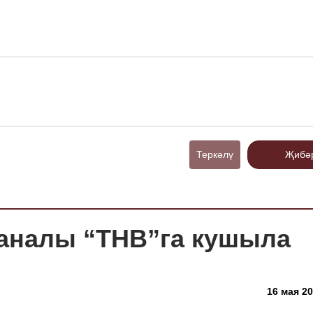
Теркәлү
Җибә
каналы “ТНВ”га кушыла
16 мая 20