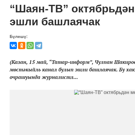
“Шаян-ТВ” октябрьдән
эшли башлаячак
Бүлешү:
(Казан, 15 май, “Татар-информ”, Чулпан Шакиров
мөстәкыйль канал булып эшли башлаячак. Бу ха
очрашуында журналистл...