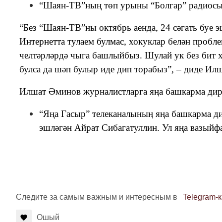
“Шаян-ТВ”ның төп урыны “Болгар” радиосы
“Без “Шаян-ТВ”ны октябрь аенда, 24 сәгать буе 
Интернетта тулаем булмас, хокуклар белән пробл
челтәрләрдә чыга башлыйбыз. Шулай ук без бит х
булса да шәп булыр иде дип торабыз”, – диде Ил
Илшат Әминов журналистларга яңа башкарма дир
“Яңа Гасыр” телеканалының яңа башкарма д
эшләгән Айрат Сибагатуллин. Ул яңа вазыйф
Следите за самым важным и интересным в
Telegram-
Ошый