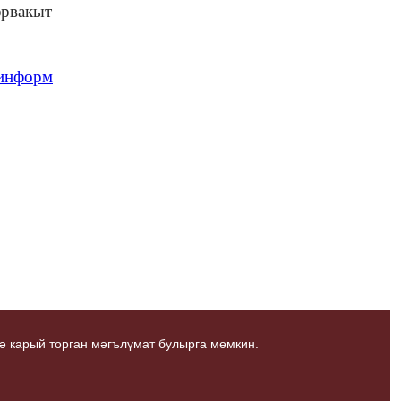
әрвакыт
-информ
ә карый торган мәгълүмат булырга мөмкин.