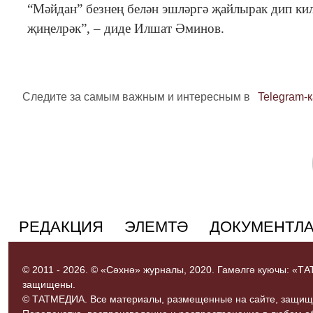
“Мәйдан” безнең белән эшләргә җайлырак дип кил
җиңелрәк”, – диде Илшат Әминов.
Следите за самым важным и интересным в
Telegram-
РЕДАКЦИЯ
ЭЛЕМТӘ
ДОКУМЕНТЛ
© 2011 - 2026. © «Сәхнә» журналы, 2020. Гамәлгә куючы: «
защищены.
© ТАТМЕДИА. Все материалы, размещенные на сайте, защищ