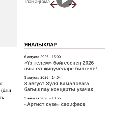
ЯҢАЛЫКЛАР
6 августа 2026 - 15:00
н
«Үз телем» бәйгесенең 2026
нчы ел җиңүчеләре билгеле!
3 августа 2026 - 14:04
ры
8 август Зуля Камаловага
багышлау концерты узачак
ы (баш
ть
2 августа 2026 - 10:55
«Артист сүзе» сәхифәсе