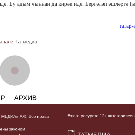
де. Бу адым чыннан да кирәк иде. Бергәләп эшләргә һ
татар
канале
Татмедиа
АР
АРХИВ
Әлеге ресурста 12+ категориясен
ТАТМЕДИА» АҖ. Все права
ены законом.