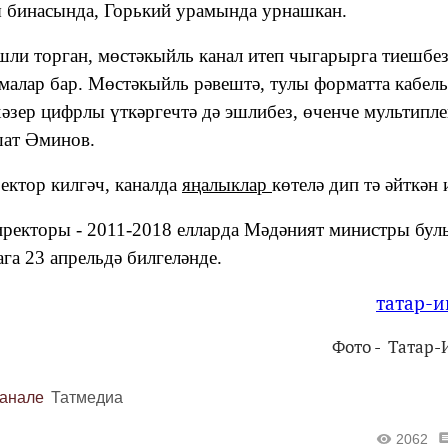
 бинасында, Горький урамында урнашкан.
эшли торган, мөстәкыйль канал итеп чыгарырга тиешбез
емалар бар. Мөстәкыйль рәвештә, тулы форматта кабель
әзер цифрлы үткәргечтә дә эшлибез, өченче мультипле
шат Әминов.
ектор килгәч, каналда
яңалыклар
көтелә дип тә әйткән 
иректоры - 2011-2018 елларда Мәдәният министры бул
ага 23 апрельдә билгеләнде.
татар-
Фото - Татар
канале
Татмедиа
2062