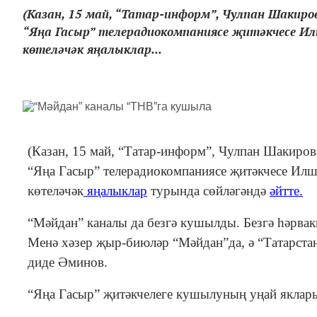
(Казан, 15 май, “Татар-информ”, Чулпан Шакиро
“Яңа Гасыр” телерадиокомпаниясе җитәкчесе И
көтеләчәк яңалыклар...
(Казан, 15 май, “Татар-информ”, Чулпан Шакиров
“Яңа Гасыр” телерадиокомпаниясе җитәкчесе Илш
көтеләчәк
яңалыклар
турында сөйләгәндә
әйтте.
“Мәйдан” каналы да безгә кушылды. Безгә һәрвакы
Менә хәзер җыр-биюләр “Мәйдан”да, ә “Татарстан
диде Әминов.
“Яңа Гасыр” җитәкчелеге кушылуның уңай яклары