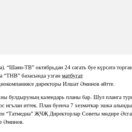
). “Шаян-ТВ” октябрьдән 24 сәгать буе күрсәтә торга
та “ТНВ” базасында узган
матбугат
диокомпаниясе директоры Илшат Әминов әйтте.
Аны булдыруның календарь планы бар. Шул планга ту
рс игълан иттек. План буенча 7 хезмәткәр эшкә алынд
саен “Татмедиа” ҖЧҖ Директорлар Советы мөдире Әсга
де Әминов.