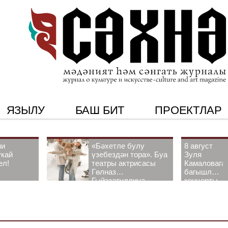
ЯЗЫЛУ
БАШ БИТ
ПРОЕКТЛАР
ни
«Бәхетле булу
8 август
укай
үзебездән тора». Буа
Зуля
ел!
театры актрисасы
Камаловага
Гөлназ
багышлау
Гыйззәтуллина-
концерты
Гатауллина белән
узачак
әңгәмә