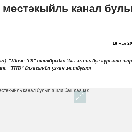
 мөстәкыйль канал бул
16 мая 20
а). “Шаян-ТВ” октябрьдән 24 сәгать буе күрсәтә тор
кта “ТНВ” базасында узган матбугат