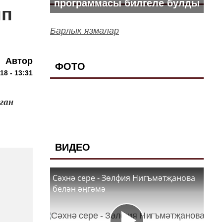
программасы билгеле булды
ып
Барлык язмалар
Автор
ФОТО
18 - 13:31
ган
ВИДЕО
Сәхнә сере - Зөлфия Нигъмәтҗанова
белән әңгәмә