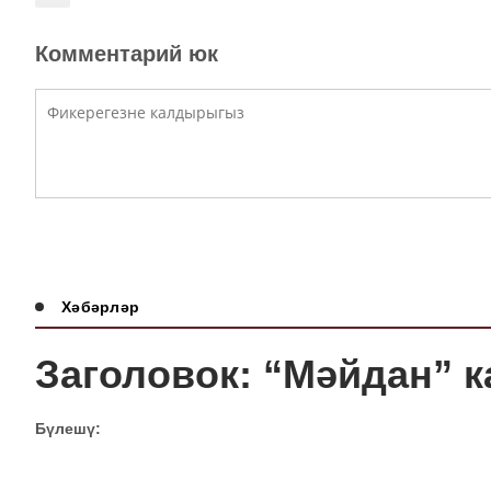
Комментарий юк
Хәбәрләр
Заголовок: “Мәйдан” 
Бүлешү: