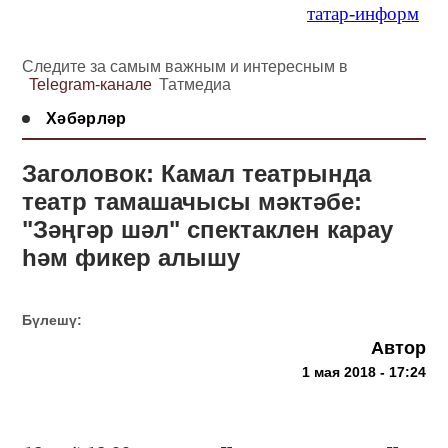
татар-информ
Следите за самым важным и интересным в
Telegram-канале
Татмедиа
Хәбәрләр
Заголовок: Камал театрында
театр тамашачысы мәктәбе:
"Зәңгәр шәл" спектаклен карау
һәм фикер алышу
Бүлешү:
Автор
1 мая 2018 - 17:24