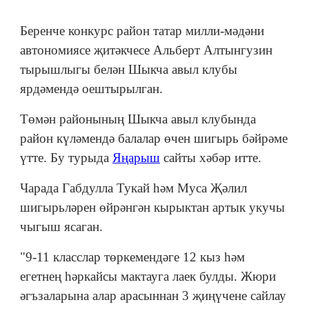
Беренче конкурс район татар милли-мәдәни
автономиясе җитәкчесе Альберт Алтынгузин
тырышлыгы белән Шыкча авыл клубы
ярдәмендә оештырылган.
Төмән районының Шыкча авыл клубында
район күләмендә балалар өчен шигырь бәйрәме
үтте. Бу турыда
Яңарыш
сайты хәбәр итте.
Чарада Габдулла Тукай һәм Муса Җәлил
шигырьләрен өйрәнгән кырыктан артык укучы
чыгыш ясаган.
"9-11 класслар төркемендәге 12 кыз һәм
егетнең һәркайсы мактауга лаек булды. Жюри
әгъзаларына алар арасыннан 3 җиңүчене сайлау