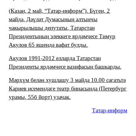
(Казан, 2 май, “Татар-информ”). Бүген, 2
майда, Дәүләт Думасының алтынчы
чакырылышы депутаты, Татарстан
Президентының элеккеге ярдәмчесе Тимур
Акулов 65 яшендә вафат булды.
Акулов 1991-2012 елларда Татарстан
Президенты ярдәмчесе вазифасын башкарды.
Мәрхүм белән хушлашу 3 майда 10.00 сәгатьтә
Кариев исемендәге театр бинасында (Петербург
урамы, 55б йорт) узачак.
Татар-информ