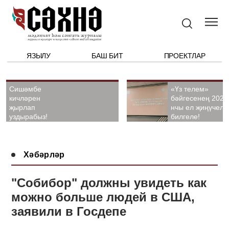
ЯЗЫЛУ
БАШ БИТ
ПРОЕКТЛАР
Сишәмбе
«Үз телем»
кичләрен
бәйгесенең 2026
җырлап
нчы ел җиңүчелә
уздырабыз!
билгеле!
Хәбәрләр
"Собибор" должны увидеть как
можно больше людей в США,
заявили в Госдепе