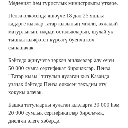
Мәдәният һәм туристлык министрлыгы үткәрә.
Пенза өлкәсендә яшәүче 18 дән 25 яшькә
кадәрге кызлар татар кызының милли, әхлакый
матурлыгын, иҗади осталыкларын, шулай ук
тышкы кыяфәтен күрсәтү буенча көч
сынашачак.
Бәйгедә җиңүчегә зәркән эшләмәләр алу өчен
50 000 сумга сертификат бирәчәкләр. Пенза
"Татар кызы" титулын яулаган кыз Казанда
узачак бәйгедә Пенза өлкәсен тәкъдим итү
хокукы алачак.
Башка титулларны яулаган кызларга 30 000 һәм
20 000 сумлык сертификатлар биреләчәк,
диелгән әлеге хәбәрдә.