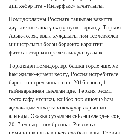
дип хәбәр итә «Интерфакс» агентлыгы.
Помидорларны Россиягә ташыган вакытта
дәүләт чиге аша үткәрү пунктларында Төркия
Азык-төлек, авыл хуҗалыгы һәм терлекчелек
министрлыгы белән берлектә карантин
фитосанитар контроле гамәлдә булачак.
Төркиядән помидорлар, башка төрле яшелчә
һәм җиләк-җимеш кертү, Россия истребителе
бәреп төшерелгәннән соң, 2016 елның 1
гыйнварыннан тыелган иде. Төркия рәсми
төстә гафу үтенгәч, кайбер төр яшелчә һәм
җиләк-җимешләргә чикләүләр акрынлап
алынды. Озакка сузылган сөйләшүләрдән соң
2017 елның 1 ноябреннән Россиягә
помидорлар яңадан кертелә башлады. Төркия