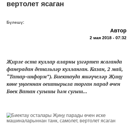
вертолет ясаган
Бүлешү:
Автор
2 мая 2018 - 07:32
Җирле оста куллар аларны үзгәртеп ясаганда
фанерадан детальләр кулланган. Казан, 2 май,
“Татар-информ”). Биектауда яшәүчеләр Җиңү
көне уңаеннан оештырыла торган парад өчен
Бөек Ватан сугышы һәм сугыш...