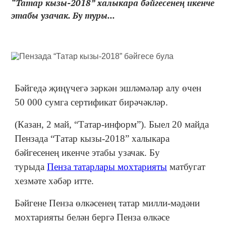
“Татар кызы-2018” халыкара бәйгесенең икенче
этабы узачак. Бу туры...
Бәйгедә җиңүчегә зәркән эшләмәләр алу өчен
50 000 сумга сертификат бирәчәкләр.
(Казан, 2 май, “Татар-информ”). Быел 20 майда
Пензада “Татар кызы-2018” халыкара
бәйгесенең икенче этабы узачак. Бу
турыда
Пенза татарлары мохтарияты
матбугат
хезмәте хәбәр итте.
Бәйгене Пенза өлкәсенең татар милли-мәдәни
мохтарияты белән бергә Пенза өлкәсе