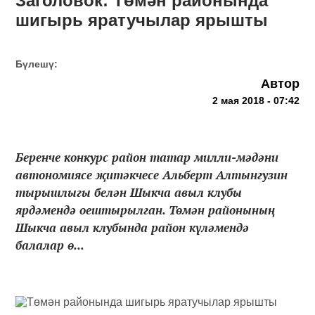
Заголовок: Төмән районында
шигырь яратучылар ярышты
Бүлешү:
Автор
2 мая 2018 - 07:42
Беренче конкурс район татар милли-мәдәни
автономиясе җитәкчесе Альберт Алтынгузин
тырышлыгы белән Шыкча авыл клубы
ярдәмендә оештырылган. Төмән районының
Шыкча авыл клубында район күләмендә
балалар ө...