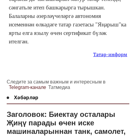
сәнгатьле итеп башкарырга тырышкан.
Балаларны әзерләүчеләргә автономия
исеменнән өлкәдәге татар газетасы "Яңарыш"ка
ярты елга язылу өчен сертификат бүләк
ителгән
.
Татар-информ
Следите за самым важным и интересным в
Telegram-канале
Татмедиа
Хәбәрләр
Заголовок: Биектау осталары
Җиңү парады өчен иске
машиналарыннан танк, самолет,