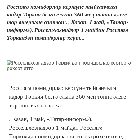
Россиягә помидорлар кертүне тыйганчыга
кадәр Төркия безгә елына 360 мең тонна әлеге
төр яшелчәне озаткан. . Казан, 1 май, «Татар-
информ»). Россельхознадзор 1 майдан Россиягә
Төркиядән помидорлар керт...
Россиягә помидорлар кертүне тыйганчыга
кадәр Төркия безгә елына 360 мең тонна әлеге
төр яшелчәне озаткан.
. Казан, 1 май, «Татар-информ»).
Россельхознадзор 1 майдан Россиягә
Төркиядән помидорлар кертергә рөхсәт итте,