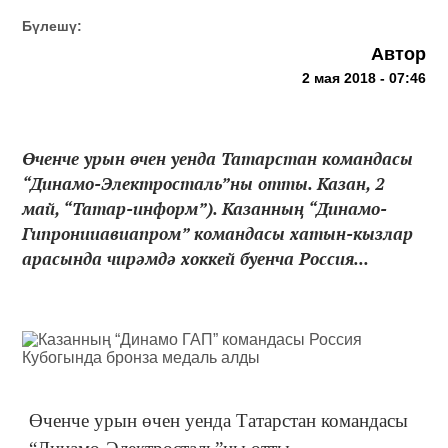
Бүлешү:
Автор
2 мая 2018 - 07:46
Өченче урын өчен уенда Татарстан командасы
“Динамо-Электросталь”ны отты. Казан, 2
май, “Татар-информ”). Казанның “Динамо-
Гипронииавиапром” командасы хатын-кызлар
арасында чирәмдә хоккей буенча Россия...
Өченче урын өчен уенда Татарстан командасы