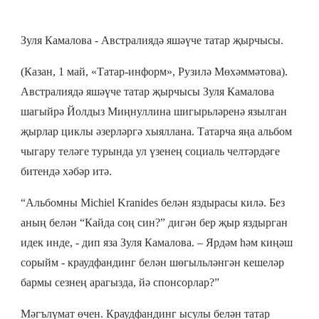
Зуля Камалова - Австралиядә яшәүче татар җырчысы.
(Казан, 1 май, «Татар-информ», Рузилә Мөхәммәтова).
Австралиядә яшәүче татар җырчысы Зуля Камалова
шагыйрә Йолдыз Миңнуллина шигырьләренә язылган
җырлар циклы әзерләргә хыяллана. Татарча яңа альбом
чыгару теләге турында ул үзенең социаль челтәрдәге
битендә хәбәр итә.
“Альбомны Michiel Kranides белән яздырасы килә. Без
аның белән “Кайда соң син?” дигән бер җыр яздырган
идек инде, - дип яза Зуля Камалова. – Ярдәм һәм киңәш
сорыйм - краудфандинг белән шөгыльләнгән кешеләр
бармы сезнең арагызда, йә спонсорлар?”
Мәгълүмат өчен. Краудфандинг ысулы белән татар