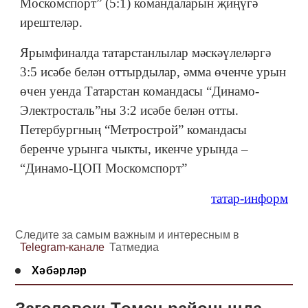
Москомспорт” (5:1) командаларын җиңүгә
ирештеләр.
Ярымфиналда татарстанлылар мәскәүлеләргә
3:5 исәбе белән оттырдылар, әмма өченче урын
өчен уенда Татарстан командасы “Динамо-
Электросталь”ны 3:2 исәбе белән отты.
Петербургның “Метрострой” командасы
беренче урынга чыкты, икенче урында –
“Динамо-ЦОП Москомспорт”
татар-информ
Следите за самым важным и интересным в
Telegram-канале
Татмедиа
Хәбәрләр