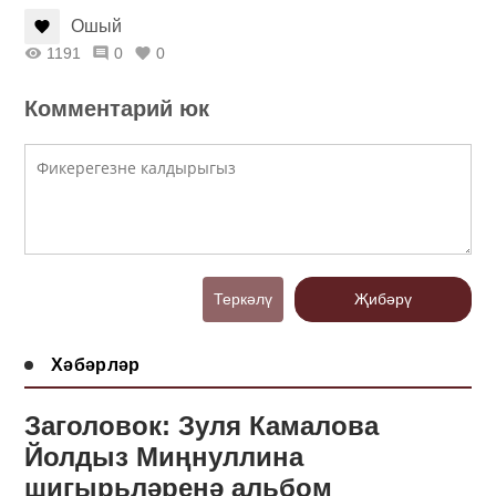
Ошый
1191
0
0
Комментарий юк
Теркәлү
Җибәрү
Хәбәрләр
Заголовок: Зуля Камалова
Йолдыз Миңнуллина
шигырьләренә альбом