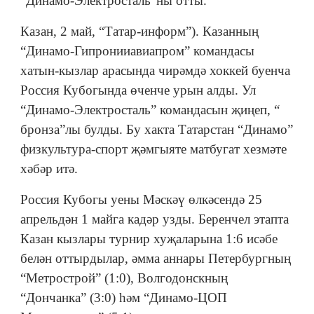
“Динамо-Электросталь”ны отты.
Казан, 2 май, “Татар-информ”). Казанның
“Динамо-Гипронииавиапром” командасы
хатын-кызлар арасында чирәмдә хоккей буенча
Россия Кубогында өченче урын алды. Ул
“Динамо-Электросталь” командасын җиңеп, “
бронза”лы булды. Бу хакта Татарстан “Динамо”
физкультура-спорт җәмгыяте матбугат хезмәте
хәбәр итә.
Россия Кубогы уены Мәскәү өлкәсендә 25
апрельдән 1 майга кадәр узды. Беренчел этапта
Казан кызлары турнир хуҗаларына 1:6 исәбе
белән оттырдылар, әмма аннары Петербургның
“Метрострой” (1:0), Волгодонскның
“Дончанка” (3:0) һәм “Динамо-ЦОП