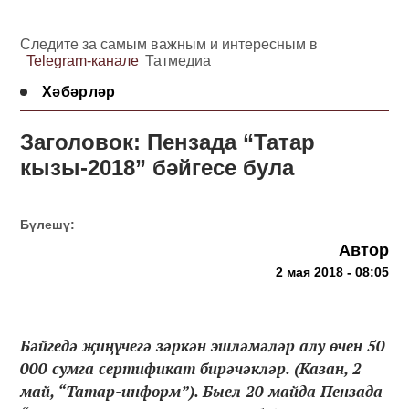
Следите за самым важным и интересным в
Telegram-канале
Татмедиа
Хәбәрләр
Заголовок: Пензада “Татар
кызы-2018” бәйгесе була
Бүлешү:
Автор
2 мая 2018 - 08:05
Бәйгедә җиңүчегә зәркән эшләмәләр алу өчен 50
000 сумга сертификат бирәчәкләр. (Казан, 2
май, “Татар-информ”). Быел 20 майда Пензада