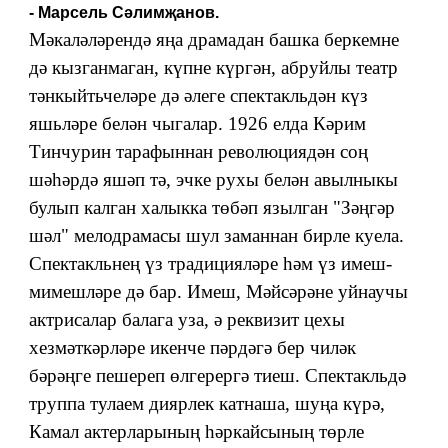
- Марсель Сәлимҗанов.
Мәкаләләрендә яңа драмадан башка беркемне
дә кызганмаган, күпне күргән, абруйлы театр
тәнкыйтьчеләре дә әлеге спектакльдән күз
яшьләре белән чыгалар. 1926 елда Кәрим
Тинчурин тарафыннан революциядән соң
шәһәрдә яшәп тә, эчке рухы белән авылныкы
булып калган халыкка төбәп язылган "Зәңгәр
шәл" мелодрамасы шул заманнан бирле куела.
Спектакльнең үз традицияләре һәм үз имеш-
мимешләре дә бар. Имеш, Мәйсәрәне уйнаучы
актрисалар балага уза, ә реквизит цехы
хезмәткәрләре икенче пәрдәгә бер чиләк
бәрәңге пешереп өлгерергә тиеш. Спектакльдә
труппа тулаем диярлек катнаша, шуңа күрә,
Камал актерларының һәркайсының төрле