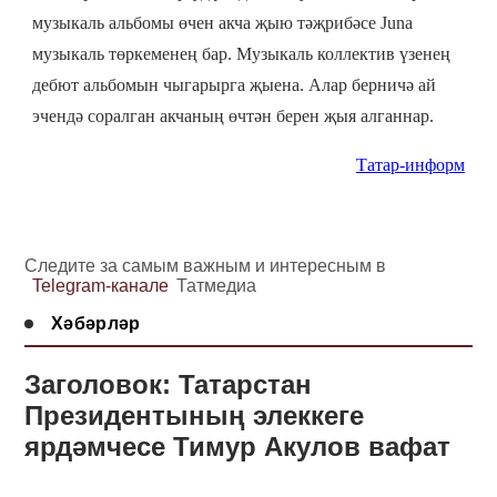
музыкаль альбомы өчен акча җыю тәҗрибәсе Juna
музыкаль төркеменең бар. Музыкаль коллектив үзенең
дебют альбомын чыгарырга җыена. Алар берничә ай
эчендә соралган акчаның өчтән берен җыя алганнар.
Татар-информ
Следите за самым важным и интересным в
Telegram-канале
Татмедиа
Хәбәрләр
Заголовок: Татарстан
Президентының элеккеге
ярдәмчесе Тимур Акулов вафат