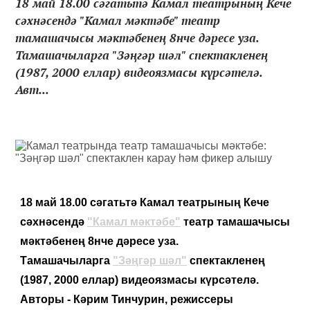
18 май 18.00 сәгатьтә Камал театрының Кече
сәхнәсендә "Камал мәктәбе" театр
тамашачысы мәктәбенең 8нче дәресе уза.
Тамашачыларга "Зәңгәр шәл" спектакленең
(1987, 2000 еллар) видеоязмасы күрсәтелә.
Авт...
18 май 18.00 сәгатьтә Камал театрының Кече
сәхнәсендә
"Камал мәктәбе"
театр тамашачысы
мәктәбенең 8нче дәресе уза.
Тамашачыларга
"Зәңгәр шәл"
спектакленең
(1987, 2000 еллар) видеоязмасы күрсәтелә.
Авторы - Кәрим Тинчурин, режиссеры