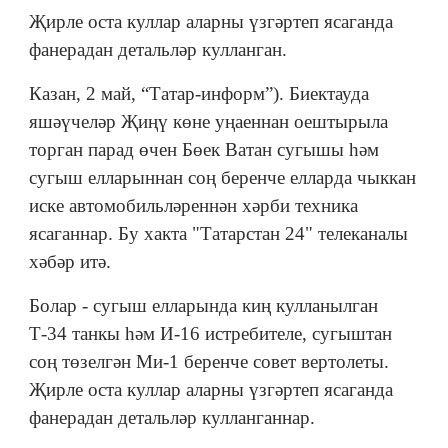
Җирле оста куллар аларны үзгәртеп ясаганда
фанерадан детальләр кулланган.
Казан, 2 май, “Татар-информ”). Биектауда
яшәүчеләр Җиңү көне уңаеннан оештырыла
торган парад өчен Бөек Ватан сугышы һәм
сугыш елларыннан соң беренче елларда чыккан
иске автомобильләреннән хәрби техника
ясаганнар. Бу хакта "Татарстан 24" телеканалы
хәбәр итә.
Болар - сугыш елларында киң кулланылган
Т-34 танкы һәм И-16 истребителе, сугыштан
соң төзелгән Ми-1 беренче совет вертолеты.
Җирле оста куллар аларны үзгәртеп ясаганда
фанерадан детальләр кулланганнар.