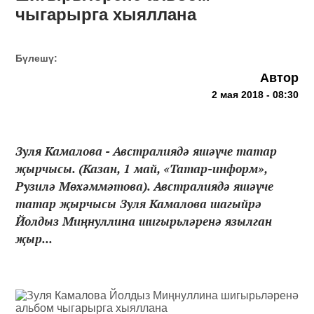
чыгарырга хыяллана
Бүлешү:
Автор
2 мая 2018 - 08:30
Зуля Камалова - Австралиядә яшәүче татар
җырчысы. (Казан, 1 май, «Татар-информ»,
Рузилә Мөхәммәтова). Австралиядә яшәүче
татар җырчысы Зуля Камалова шагыйрә
Йолдыз Миңнуллина шигырьләренә язылган
җыр...