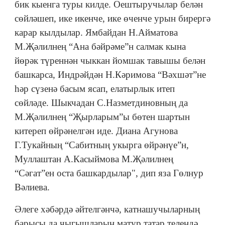
бик кыенга туры килде. Оештыручылар белән
сөйләшеп, ике икенче, ике өченче урын бирергә
карар кылдылар. Ямбайдан Н.Айматова
М.Җәлилнең “Ана бәйрәме”н салмак кына
йөрәк түреннән чыккан йомшак тавышы белән
башкарса, Индрәйдән Н.Кәримова “Вәхшәт”не
һәр сүзенә басым ясап, елатырлык итеп
сөйләде. Шыкчадан С.Назметдиновның да
М.Җәлилнең “Җырларым”ы бөтен шартын
китереп өйрәнелгән иде. Диана Агунова
Г.Тукайның “Сабитның укырга өйрәнүе”н,
Муллаштан А.Касыймова М.Җәлилнең
“Сәгат”ен оста башкардылар", дип яза Гөлнур
Вәлиева.
Әлеге хәбәрдә әйтелгәнчә, катнашучыларның
барысы да чыгышларын матур татар телендә,