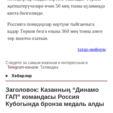
җитештерүчеләре өчен 50 мең тонна күләмендә
квота билгеләнде.
Россиягә помидорлар кертүне тыйганчыга
кадәр Төркия безгә елына 360 мең тонна әлеге
төр яшелчә озаткан.
татар-информ
Следите за самым важным и интересным в
Telegram-канале
Татмедиа
Хәбәрләр
Заголовок: Казанның “Динамо
ГАП” командасы Россия
Кубогында бронза медаль алды