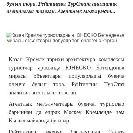
булып тора. Рейтингны ТурСтат аналитик
агентлыгы төзегән. Агентлык мәгълүмат...
Казан Кремле тарихи-архитектура комплексы
туристлар арасында ЮНЕСКО Бөтендөнья
мирасы объектлары популярлыгы буенча
өченче булып тора. Рейтингны ТурСтат
аналитик агентлыгы төзегән.
Агентлык мәгълүматлары буенча, туристлар
барыннан да ешрак Мәскәү Кремлендә һәм
Кызыл мәйданда булалар.
Рейтингның икенче баскычында Санкт-