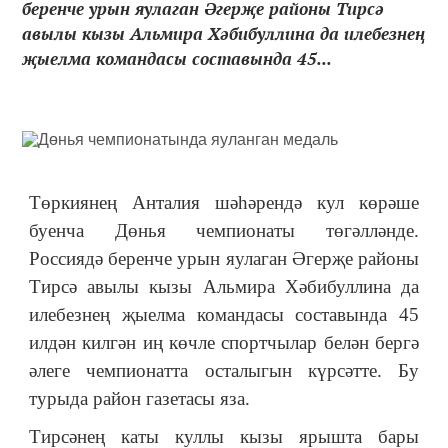
беренче урын яулаган Әгерҗе районы Тирсә
авылы кызы Альмира Хәбибуллина да илебезнең
җыелма командасы составында 45...
Төркиянең Анталия шәһәрендә кул көрәше
буенча Дөнья чемпионаты төгәлләнде.
Россиядә беренче урын яулаган Әгерҗе районы
Тирсә авылы кызы Альмира Хәбибуллина да
илебезнең җыелма командасы составында 45
илдән килгән иң көчле спортчылар белән бергә
әлеге чемпионатта осталыгын күрсәтте. Бу
турыда район газетасы яза.
Тирсәнең каты куллы кызы ярышта бары