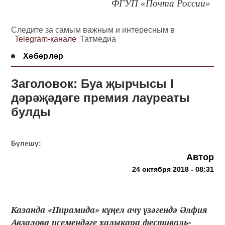
ФГУП «Почта России»
Следите за самым важным и интересным в
Telegram-канале
Татмедиа
Хәбәрләр
Заголовок: Буа җырчысы I
дәрәҗәдәге премия лауреаты
булды
Бүлешү:
Автор
24 октября 2018 - 08:31
Казанда «Пирамида» күңел ачу үзәгендә Әлфия
Авзалова исемендәге халыкара фестиваль-