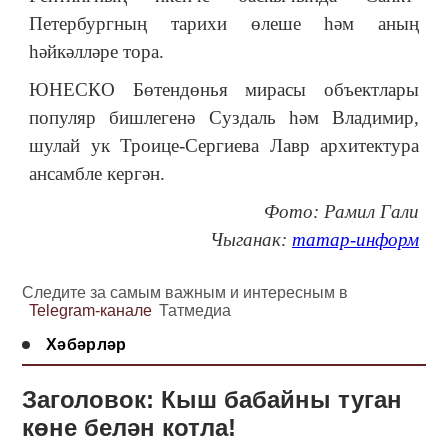
Петербургның тарихи өлеше һәм аның
һәйкәлләре тора.
ЮНЕСКО Бөтендөнья мирасы объектлары
популяр бишлегенә Суздаль һәм Владимир,
шулай ук Троице-Сергиева Лавр архитектура
ансамбле кергән.
Фото: Рамил Гали
Чыганак:
татар-информ
Следите за самым важным и интересным в
Telegram-канале
Татмедиа
Хәбәрләр
Заголовок: Кыш бабайны туган
көне белән котла!