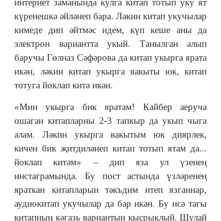
интернет заманында кулга китап тотып уку ят
күренешкә әйләнеп бара. Ләкин китап укучылар
кимеде дип әйтмәс идем, күп кеше аны да
электрон вариантта укый. Танылган алып
баручы Гөлназ Сәфәрова да китап укырга ярата
икән, ләкин китап укырга вакыты юк, китап
тотуга йоклап китә икән.
«Мин укырга бик яратам! Кайбер аеруча
ошаган китапларны 2-3 тапкыр да укып чыга
алам. Ләкин укырга вакытым юк диярлек,
кичен бик җитдиләнеп китап тотып ятам да...
йоклап китәм» ‒ дип яза ул үзенең
инстаграмында. Бу пост астында үзләренең
яраткан китапларын тәкъдим итеп язганнар,
аудиокитап укучылар да бар икән. Бу исә тагы
китапның кәгазь вариантын кысрыклый. Шулай