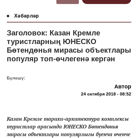
Хәбәрләр
Заголовок: Казан Кремле
туристларның ЮНЕСКО
Бөтендөнья мирасы объектлары
популяр топ-өчлегенә кергән
Бүлешү:
Автор
24 октября 2018 - 08:52
Казан Кремле тарихи-архитектура комплексы
туристлар арасында ЮНЕСКО Бөтендөнья
мирасы объектлары популярлыгы буенча өченче