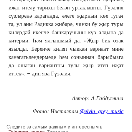
иҗат ителү тарихы белән уртаклашты. Гүзәлия
сүзләренә караганда, әлеге җырның көе тугач
та, ул аны Радикка җибәрә, чөнки бу җыр туры
килердәй икенче башкаручыны күз алдына да
китерми. Һәм ялгышмый да. «Җыр бик озак
язылды. Беренче килеп чыккан вариант мине
канәгатьләндермәде һәм соңыннан барыбызга
да ошаган вариантны тулы җыр итеп иҗат
иттек», − дип яза Гүзәлия.
Автор: А.Габдуллина
Фото: Инстаграм
@elvin_grey_music
Следите за самым важным и интересным в