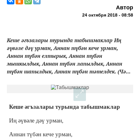
Автор
24 октября 2018 - 08:58
Кеше әгъзалары турында табышмаклар Иң
әүвәле дәү урман, Аннан түбән кече урман,
Аннан түбән елтырык, Аннан түбән
мышкылдык, Аннан түбән лапылдык, Аннан
түбән шапылдык, Аннан түбән тәтелдек. (Чә...
Кеше әгъзалары турында табышмаклар
Иң әүвәле дәү урман,
Аннан түбән кече урман,