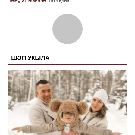
Telegram-канале
Татмедиа
ШӘП УКЫЛА