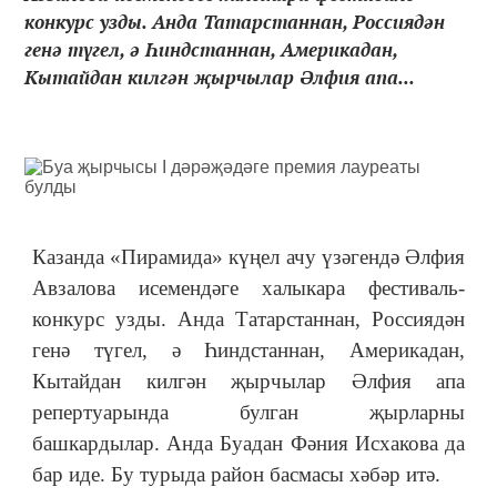
конкурс узды. Анда Татарстаннан, Россиядән
генә түгел, ә Һиндстаннан, Америкадан,
Кытайдан килгән җырчылар Әлфия апа...
Казанда «Пирамида» күңел ачу үзәгендә Әлфия
Авзалова исемендәге халыкара фестиваль-
конкурс узды. Анда Татарстаннан, Россиядән
генә түгел, ә Һиндстаннан, Америкадан,
Кытайдан килгән җырчылар Әлфия апа
репертуарында булган җырларны
башкардылар. Анда Буадан Фәния Исхакова да
бар иде. Бу турыда район басмасы хәбәр итә.