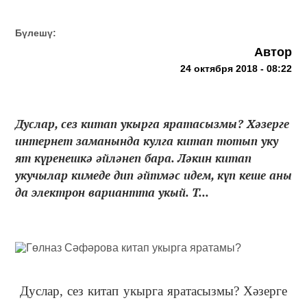
Бүлешү:
Автор
24 октября 2018 - 08:22
Дуслар, сез китап укырга яратасызмы? Хәзерге
интернет заманында кулга китап тотып уку
ят күренешкә әйләнеп бара. Ләкин китап
укучылар кимеде дип әйтмәс идем, күп кеше аны
да электрон вариантта укый. Т...
Дуслар, сез китап укырга яратасызмы? Хәзерге