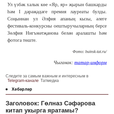
Ул үзбәк халык көе «Яр, яр» җырын башкарды
һәм I дәрәҗәдәге премия лауреаты булды.
Соңыннан ул Әлфия апаның кызы, әлеге
фестиваль-конкурсны оештыручыларның берсе
Зөлфия Нигъмәтҗанова белән аралашты һәм
фотога төште.
Фото: buinsk-tat.ru/
Чыганак:
татар-информ
Следите за самым важным и интересным в
Telegram-канале
Татмедиа
Хәбәрләр
Заголовок: Гөлназ Сәфәрова
китап укырга яратамы?