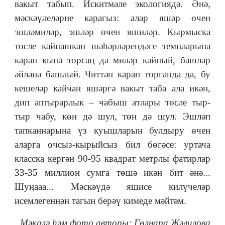
вакыт табып. Искитмәле экологиядә. Әнә,
мәскәүлеләрне карагыз: алар яшәр өчен
эшләмиләр, эшләр өчен яшиләр. Кырмыска
төсле кайнашкан шәһәрләрендәге темпларына
карап кына торсаң да миләр кайный, башлар
әйләнә башлый. Читтән карап торганда да, бу
кешеләр кайчан яшәргә вакыт таба ала икән,
дип аптырарлык ‒ чабыш атлары төсле тыр-
тыр чабу, көн дә шул, төн дә шул. Эшләп
тапканнарына үз куышларын булдыру өчен
аларга очсыз-кырыйсыз бил бөгәсе: уртача
класска кергән 90-95 квадрат метрлы фатирлар
33-35 миллион сумга төшә икән бит әнә...
Шуңааа... Мәскәүдә яшисе килүчеләр
исемлегеннән тагын берәү кимеде мәйтәм.
Мәкалә һәм фото авторы:
Гөлнара Җәлилова