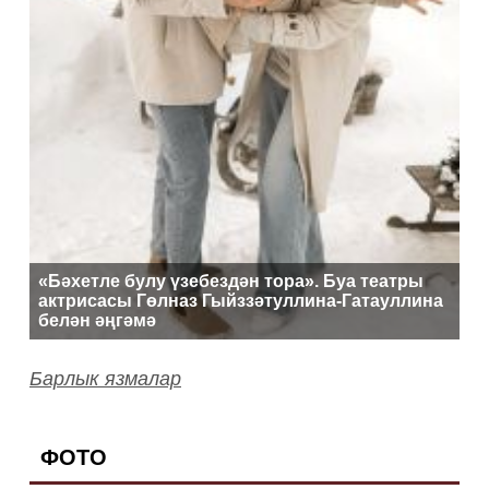
«Бәхетле булу үзебездән тора». Буа театры
актрисасы Гөлназ Гыйззәтуллина-Гатауллина
белән әңгәмә
Барлык язмалар
ФОТО