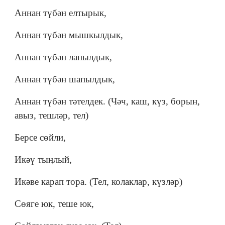
Аннан түбән елтырык,
Аннан түбән мышкылдык,
Аннан түбән лапылдык,
Аннан түбән шапылдык,
Аннан түбән тәтелдек. (Чәч, каш, күз, борын,
авыз, тешләр, тел)
Берсе сөйли,
Икәү тыңлый,
Икәве карап тора. (Тел, колаклар, күзләр)
Сөяге юк, теше юк,