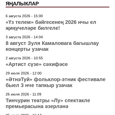
ЯҢАЛЫКЛАР
6 августа 2026 - 15:00
«Үз телем» бәйгесенең 2026 нчы ел
җиңүчеләре билгеле!
3 августа 2026 - 14:04
8 август Зуля Камаловага багышлау
концерты узачак
2 августа 2026 - 10:55
«Артист сүзе» сәхифәсе
29 июля 2026 - 12:00
«ӘтнәТуй» фольклор-этник фестивале
быел 3 нче тапкыр узачак
26 июля 2026 - 11:09
Тинчурин театры «Лу» спектакле
премьерасына әзерләнә