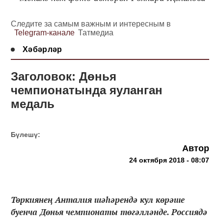
Следите за самым важным и интересным в
Telegram-канале
Татмедиа
Хәбәрләр
Заголовок: Дөнья
чемпионатында яуланган
медаль
Бүлешү:
Автор
24 октября 2018 - 08:07
Төркиянең Анталия шәһәрендә кул көрәше
буенча Дөнья чемпионаты төгәлләнде. Россиядә