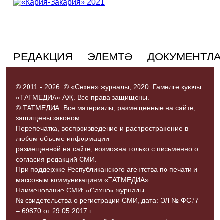
РЕДАКЦИЯ
ЭЛЕМТӘ
ДОКУМЕНТЛ
© 2011 - 2026. © «Сәхнә» журналы, 2020. Гамәлгә куючы:
«ТАТМЕДИА» АҖ. Все права защищены.
© ТАТМЕДИА. Все материалы, размещенные на сайте,
защищены законом.
Перепечатка, воспроизведение и распространение в
любом объеме информации,
размещенной на сайте, возможна только с письменного
согласия редакций СМИ.
При поддержке Республиканского агентства по печати и
массовым коммуникациям «ТАТМЕДИА».
Наименование СМИ: «Сәхнә» журналы
№ свидетельства о регистрации СМИ, дата: ЭЛ № ФС77
– 69870 от 29.05.2017 г.