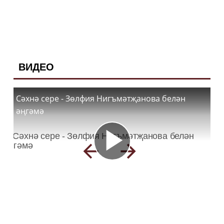
ВИДЕО
Сәхнә сере - Зөлфия Нигъмәтҗанова белән
әңгәмә