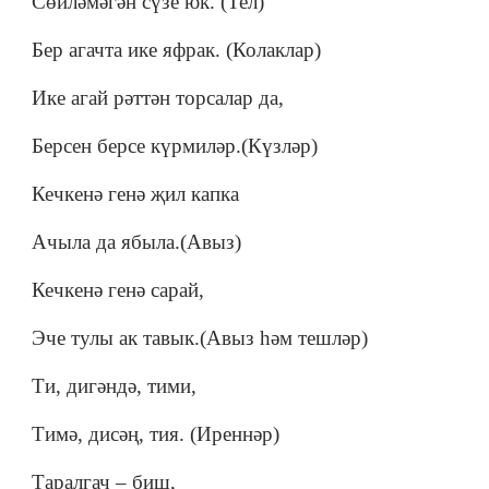
Сөйләмәгән сүзе юк. (Тел)
Бер агачта ике яфрак. (Колаклар)
Ике агай рәттән торсалар да,
Берсен берсе күрмиләр.(Күзләр)
Кечкенә генә җил капка
Ачыла да ябыла.(Авыз)
Кечкенә генә сарай,
Эче тулы ак тавык.(Авыз һәм тешләр)
Ти, дигәндә, тими,
Тимә, дисәң, тия. (Иреннәр)
Таралгач
–
биш,