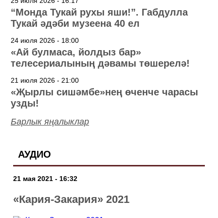
25 июля 2026 - 16:17
“Монда Тукай рухы яши!”. Габдулла
Тукай әдәби музеена 40 ел
24 июля 2026 - 18:00
«Ай булмаса, йолдыз бар»
телесериалының дәвамы төшерелә!
21 июля 2026 - 21:00
«Җырлы сишәмбе»нең өченче чарасы
узды!
Барлык яңалыклар
АУДИО
21 мая 2021 - 16:32
«Кария-Закария» 2021