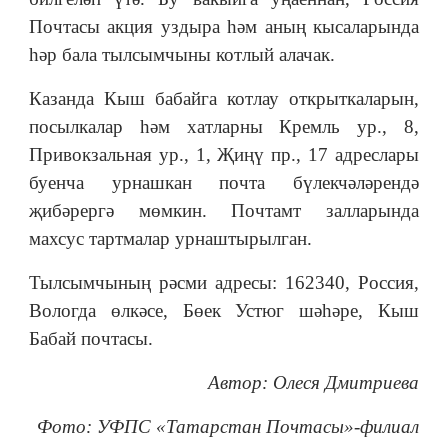
Почтасы акция уздыра һәм аның кысаларында
һәр бала тылсымчыны котлый алачак.
Казанда Кыш бабайга котлау открыткаларын,
посылкалар һәм хатларны Кремль ур., 8,
Привокзальная ур., 1, Җиңү пр., 17 адреслары
буенча урнашкан почта бүлекчәләрендә
җибәрергә мөмкин. Почтамт залларында
махсус тартмалар урнаштырылган.
Тылсымчының рәсми адресы: 162340, Россия,
Вологда өлкәсе, Бөек Устюг шәһәре, Кыш
Бабай почтасы.
Автор: Олеся Дмитриева
Фото: УФПС «Татарстан Почтасы»-филиал