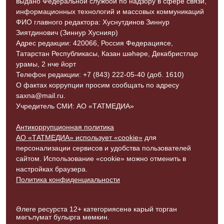
выдано Федеральной службой по надзору в сфере связи,
информационных технологий и массовых коммуникаций
ФИО главного редактора: Хуснутдинов Зиннур
Зиятдинович (Зиннур Хуснияр)
Адрес редакции: 420066, Россия Федерациясе,
Татарстан Республикасы, Казан шәһәре, Декабристлар
урамы, 2 нче йорт
Телефон редакции: +7 (843) 222-05-40 (доб. 1610)
О фактах коррупции просим сообщать по адресу
saxna@mail.ru.
Учредитель СМИ: АО «ТАТМЕДИА»
Антикоррупционная политика
АО «ТАТМЕДИА» использует «cookie»
для
персонализации сервисов и удобства пользователей
сайтом. Использование «cookie» можно отменить в
настройках браузера.
Политика конфиденциальности
Әлеге ресурста 12+ категориясенә карый торган
мәгълүмат булырга мөмкин.