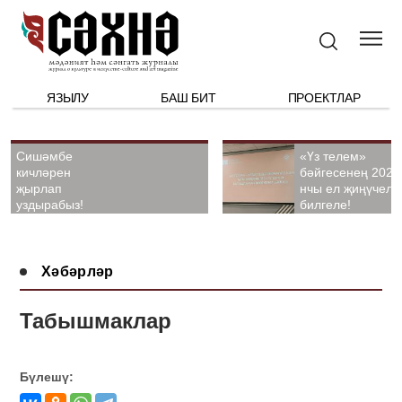
ЯЗЫЛУ
БАШ БИТ
ПРОЕКТЛАР
Сишәмбе
«Үз телем»
кичләрен
бәйгесенең 2026
җырлап
нчы ел җиңүчелә
уздырабыз!
билгеле!
Хәбәрләр
Табышмаклар
Бүлешү: