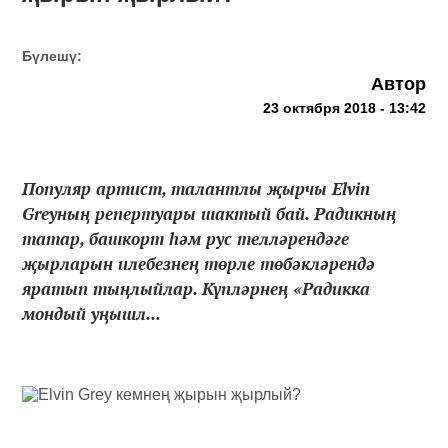
Бүлешү:
Автор
23 октября 2018 - 13:42
Популяр артист, талантлы җырчы Elvin
Greyның репертуары шактый бай. Радикның
татар, башкорт һәм рус телләрендәге
җырларын илебезнең төрле төбәкләрендә
яратып тыңлыйлар. Күпләрнең «Радикка
мондый уңышл...