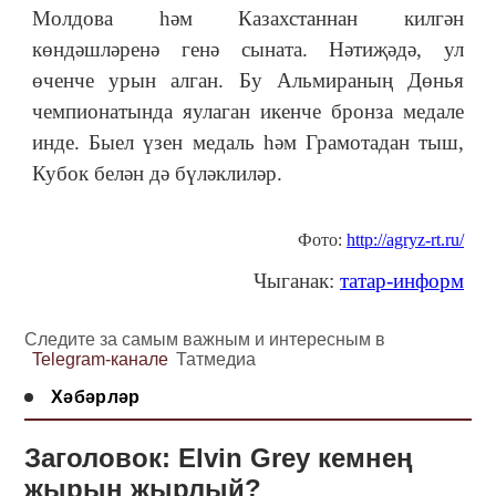
Молдова һәм Казахстаннан килгән
көндәшләренә генә сыната. Нәтиҗәдә, ул
өченче урын алган. Бу Альмираның Дөнья
чемпионатында яулаган икенче бронза медале
инде. Быел үзен медаль һәм Грамотадан тыш,
Кубок белән дә бүләклиләр.
Фото:
http://agryz-rt.ru/
Чыганак:
татар-информ
Следите за самым важным и интересным в
Telegram-канале
Татмедиа
Хәбәрләр
Заголовок: Elvin Grey кемнең
җырын җырлый?