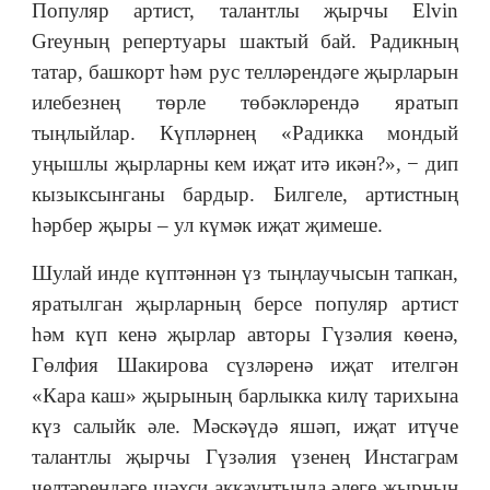
Популяр артист, талантлы җырчы Elvin
Greyның репертуары шактый бай. Радикның
татар, башкорт һәм рус телләрендәге җырларын
илебезнең төрле төбәкләрендә яратып
тыңлыйлар. Күпләрнең «Радикка мондый
уңышлы җырларны кем иҗат итә икән?», − дип
кызыксынганы бардыр. Билгеле, артистның
һәрбер җыры – ул күмәк иҗат җимеше.
Шулай инде күптәннән үз тыңлаучысын тапкан,
яратылган җырларның берсе популяр артист
һәм күп кенә җырлар авторы Гүзәлия көенә,
Гөлфия Шакирова сүзләренә иҗат ителгән
«Кара каш» җырының барлыкка килү тарихына
күз салыйк әле. Мәскәүдә яшәп, иҗат итүче
талантлы җырчы Гүзәлия үзенең Инстаграм
челтәрендәге шәхси аккаунтында әлеге җырның