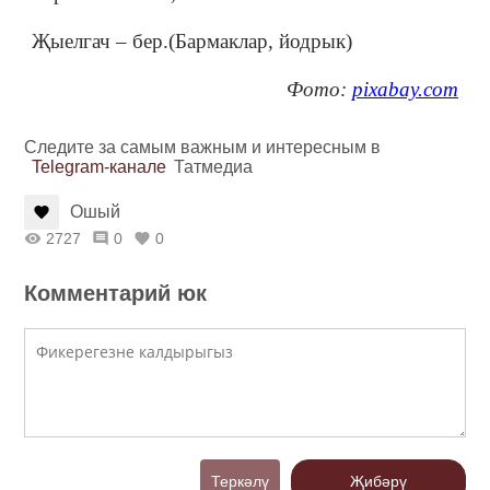
Җыелгач
–
бер.(Бармаклар, йодрык)
Фото:
pixabay.com
Следите за самым важным и интересным в
Telegram-канале
Татмедиа
Ошый
2727
0
0
Комментарий юк
Теркәлү
Җибәрү