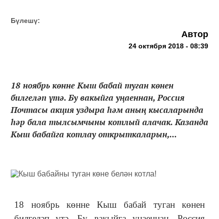
Бүлешү:
Автор
24 октября 2018 - 08:39
18 ноябрь көнне Кыш бабай туган көнен
билгеләп үтә. Бу вакыйга уңаеннан, Россия
Почтасы акция уздыра һәм аның кысаларында
һәр бала тылсымчыны котлый алачак. Казанда
Кыш бабайга котлау открыткаларын,...
18 ноябрь көнне Кыш бабай туган көнен
билгеләп үтә. Бу вакыйга уңаеннан, Россия