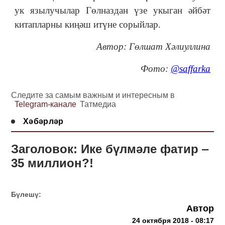
ук язылучылар Гөлназдан үзе укыган әйбәт
китапларны киңәш итүне сорыйлар.
Автор: Гөлшат Хәлиуллина
Фото:
@saffarka
Следите за самым важным и интересным в
Telegram-канале
Татмедиа
Хәбәрләр
Заголовок: Ике бүлмәле фатир ‒
35 миллион?!
Бүлешү:
Автор
24 октября 2018 - 08:17