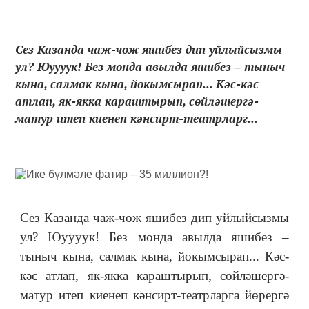
Сез Казанда чаж-чож яшибез дип уйлыйсызмы
ул? Юуууук! Без монда авылда яшибез ‒ тыныч
кына, салмак кына, йокымсырап... Кәс-кәс
атлап, як-якка караштырып, сөйләшергә-
матур итеп киенеп кәнсирт-театрларг...
Сез Казанда чаж-чож яшибез дип уйлыйсызмы
ул? Юуууук! Без монда авылда яшибез ‒
тыныч кына, салмак кына, йокымсырап... Кәс-
кәс атлап, як-якка караштырып, сөйләшергә-
матур итеп киенеп кәнсирт-театрларга йөрергә