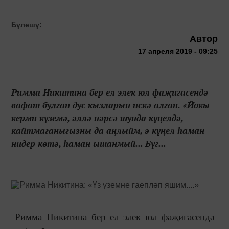
Бүлешү:
Автор
17 апреля 2019 - 09:25
Римма Никитина бер ел элек юл фаҗигасендә
вафат булган дус кызларын искә алган. «Йокы
керми күземә, әллә нәрсә шунда күңелдә,
кайтмаганыгызны да аңлыйм, ә күңел һаман
нидер көтә, һаман ышанмый... Бүг...
Римма Никитина бер ел элек юл фаҗигасендә