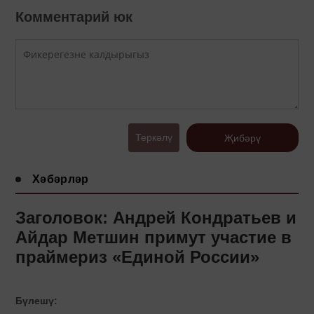
Комментарий юк
Теркәлү
Җибәрү
Хәбәрләр
Заголовок: Андрей Кондратьев и
Айдар Метшин примут участие в
праймериз «Единой России»
Бүлешү: