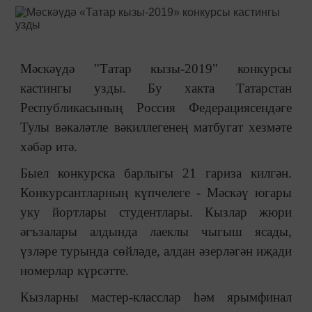
Мәскәүдә "Татар кызы-2019" конкурсы
кастингы узды. Бу хакта Татарстан
Республикасының Россия Федерациясендәге
Тулы вәкаләтле вәкиллегенең матбугат хезмәте
хәбәр итә.
Быел конкурска барлыгы 21 гариза килгән.
Конкурсантларның күпчелеге - Мәскәү югары
уку йортлары студентлары. Кызлар жюри
әгъзалары алдында лаеклы чыгыш ясады,
үзләре турында сөйләде, алдан әзерләгән иҗади
номерлар күрсәтте.
Кызларны мастер-класслар һәм ярымфинал