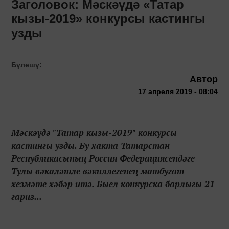
Заголовок: Мәскәүдә «Татар
кызы-2019» конкурсы кастингы
узды
Бүлешү:
Автор
17 апреля 2019 - 08:04
Мәскәүдә "Татар кызы-2019" конкурсы
кастингы узды. Бу хакта Татарстан
Республикасының Россия Федерациясендәге
Тулы вәкаләтле вәкиллегенең матбугат
хезмәте хәбәр итә. Быел конкурска барлыгы 21
гариз...