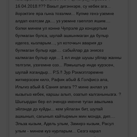
16.04.2018.‼️?? Вакыт дигэннэре, су кебек ага...
йорэктэге яра гына тозэлми... Купме генэ уземне
алдап юатсам да.... уз уземне гаеплэп яшим....
бэлки минем ул конне Чупрэле дэ концертым
булмаган булса, шулай ашкынмаган да булыр
идегез, кызларым..., ул коточкыч авария дэ
булмаган булыр иде.... сабыйлар да энисез
калмаган булыр иде... 1 ел инде шушы уйлар жанны
телгэли, узэгемне озэ... Язмыштыр инде курэсен,
шулай язгандыр... P.S.‼️ Зур Рэхмэтлэремне
житкерэсем килэ, Рафик абый & Голфисэ апа,
Ильгиз абый & Сания апага ?? мине анлап уз
кызыгыз кебек, каршы алып, озатып калганынызга. ?
Шыгырдан бер ел эчендэ икенче туган авылыма
эйлэнде дэ куйды... кем уйлаган бит, шулай
ашкынып, сагынып кайтырмын мин монда, дип....
Эльза кызым, Адель улым, Замирэ кызым, Расул
улым - минем куз нурларым... Сезгэ карап