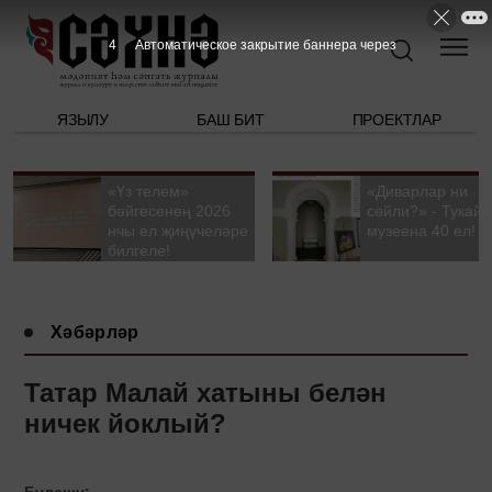
3
Автоматическое закрытие баннера через
ЯЗЫЛУ
БАШ БИТ
ПРОЕКТЛАР
«Үз телем»
«Диварлар ни
бәйгесенең 2026
сөйли?» - Тукай
нчы ел җиңүчеләре
музеена 40 ел!
билгеле!
Хәбәрләр
Татар Малай хатыны белән
ничек йоклый?
Бүлешү: