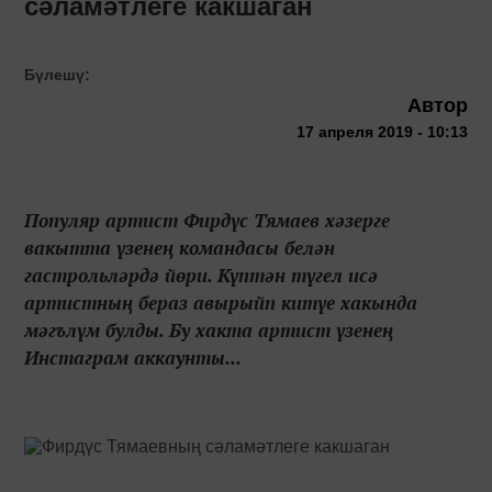
сәламәтлеге какшаган
Бүлешү:
Автор
17 апреля 2019 - 10:13
Популяр артист Фирдүс Тямаев хәзерге
вакытта үзенең командасы белән
гастрольләрдә йөри. Күптән түгел исә
артистның бераз авырыйп китүе хакында
мәгълүм булды. Бу хакта артист үзенең
Инстаграм аккаунты...