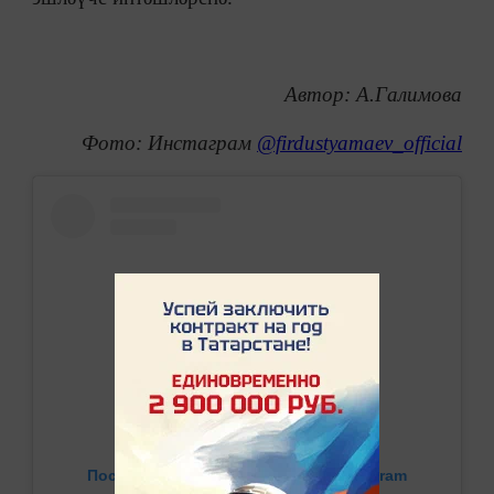
Автор: А.Галимова
Фото: Инстаграм
@firdustyamaev_official
Посмотреть эту публикацию в Instagram