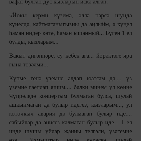
вафат булган дус кызларын искә алган.
«Йокы керми күземә, әллә нәрсә шунда
күңелдә, кайтмаганыгызны да аңлыйм, ә күңел
һаман нидер көтә, һаман ышанмый... Бүген 1 ел
булды, кызларым...
Вакыт дигәннәре, су кебек ага... йөрәктәге яра
гына төзәлми...
Күпме генә үземне алдап юатсам да.... үз
үземне гаепләп яшим.... бәлки минем ул көнне
Чүпрәледә концертым булмаган булса, шулай
ашкынмаган да булыр идегез, кызларым..., ул
коточкыч авария дә булмаган булыр иде....
сабыйлар да әнисез калмаган булыр иде... 1 ел
инде шушы уйлар җанны телгәли, үзәгемне
өзә... Язмыштыр инде күрәсең, шулай