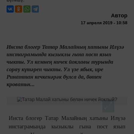
Автор
17 апреля 2019 - 10:58
Инста блогер Татар Малайның хатыны Илүзә
инстаграмында кызыклы гына пост язып
чыкты. Ул кемнең ничек йоклавы турында
сорау күтәреп чыкты. Ул үзе ябык, ире
Ринаттан кечкенәрәк булса да, бөтен
кроватьн...
Инста блогер Татар Малайның хатыны Илүзә
инстаграмында кызыклы гына пост язып