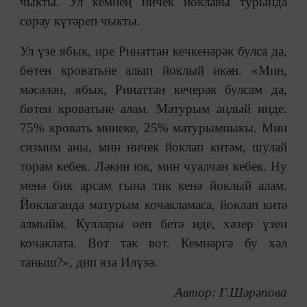
чыкты. Ул кемнең ничек йоклавы турында
сорау күтәреп чыкты.
Ул үзе ябык, ире Ринаттан кечкенәрәк булса да,
бөтен кроватьне алып йоклый икән. «Мин,
мәсәлән, ябык, Ринаттан кечерәк булсам да,
бөтен кроватьне алам. Матурым аңлый инде.
75% кровать минеке, 25% матурымныкы. Мин
сизмим аны, мин ничек йоклап китәм, шулай
торам кебек. Ләкин юк, мин чуалчан кебек. Ну
менә бик арсам гына тик кенә йоклый алам.
Йоклаганда матурым кочакламаса, йоклап китә
алмыйм. Куллары оеп бетә иде, хәзер үзен
кочаклата. Вот так вот. Кемнәргә бу хәл
таныш?», дип яза Илүзә.
Автор: Г.Шәрәпова