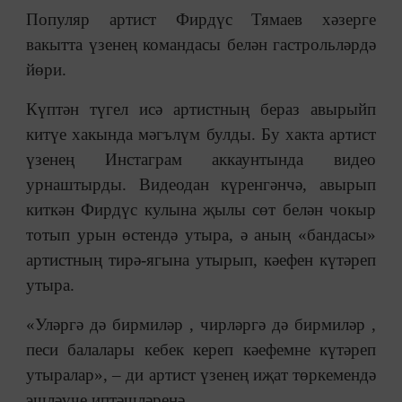
Популяр артист Фирдүс Тямаев хәзерге
вакытта үзенең командасы белән гастрольләрдә
йөри.
Күптән түгел исә артистның бераз авырыйп
китүе хакында мәгълүм булды. Бу хакта артист
үзенең Инстаграм аккаунтында видео
урнаштырды. Видеодан күренгәнчә, авырып
киткән Фирдүс кулына җылы сөт белән чокыр
тотып урын өстендә утыра, ә аның «бандасы»
артистның тирә-ягына утырып, кәефен күтәреп
утыра.
«Уләргә дә бирмиләр , чирләргә дә бирмиләр ,
песи балалары кебек кереп кәефемне күтәреп
утыралар», – ди артист үзенең иҗат төркемендә
эшләүче иптәшләренә.