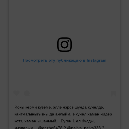
Посмотреть эту публикацию в Instagram
Йокы керми куземэ, эллэ нэрсэ шунда кунелдэ,
кайтмагыныгызны да анлыйм, э кунел хаман нидер
котэ, хаман ышанмый... Буген 1 ел булды,
кызларым... @enzhe6478 ? @nailya_nelya333 ?