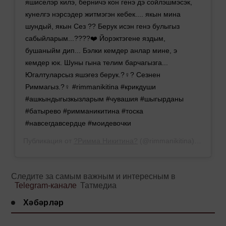
яшиселэр килэ, берничэ кон генэ дэ сойлэшмэсэк,
кунелгэ нэрсэдер житмэгэн кебек.... якын мина
шундый, якын Сез ?? Берук исэн генэ булыгыз
сабыйларым...????❤️ Йорэктэгене яздым,
бушаныйм дип... Бэлки кемдер анлар мине, э
кемдер юк. Шуны гына телим барчагызга...
Югалтуларсыз яшэгез берук.?‍♀️? Сезнен
Риммагыз.?‍♀️ #rimmanikitina #крикдуши
#ашкындыгызкызларым #чувашия #шыгырданы
#батырево #римманикитина #тоска
#навсегдавсердце #моидевочки
Публикация от
?Римма Никитина?
(@rimmanikitina)
16 Апр 2
Следите за самым важным и интересным в
Telegram-канале
Татмедиа
Хәбәрләр