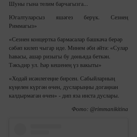
Шуны гына телим барчагызга...
Югалтуларсыз яшәгез берүк. Сезнең
Риммагыз»
«Сезнен концертка бармасалар башкача берәр
сәбәп килеп чыгар иде. Минем әби әйтә: «Сулар
һавасы, ашар ризыгы бу дөньяда беткән.
Тәкъдир ул. Һәр кешенең үз вакыты»
«Ходай исәнлегеңне бирсен. Сабыйларның
күңелен күргән өчен, дусларыңны догаңнан
калдырмаган өчен» - дип яза инста дуслары.
Фото: @rimmanikitina