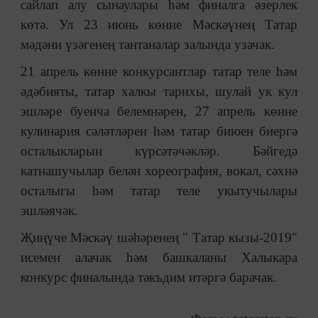
сайлап алу сынаулары һәм финалга әзерлек
көтә. Ул 23 июнь көнне Мәскәүнең Татар
мәдәни үзәгенең тантаналар залында узачак.
21 апрель көнне конкурсантлар татар теле һәм
әдәбияты, татар халкы тарихы, шулай ук кул
эшләре буенча белемнәрен, 27 апрель көнне
кулинария сәләтләрен һәм татар биюен биергә
осталыкларын күрсәтәчәкләр. Бәйгедә
катнашучылар белән хореография, вокал, сәхнә
осталыгы һәм татар теле укытучылары
эшләячәк.
Җиңүче Мәскәү шәһәренең " Татар кызы-2019"
исемен алачак һәм башкаланы Халыкара
конкурс финалында тәкъдим итәргә барачак.