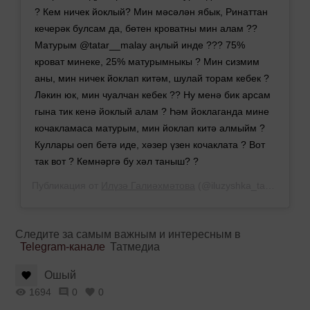
? Кем ничек йоклый? Мин мәсәлән ябык, Ринаттан
кечерәк булсам да, бөтен кроватны мин алам ??
Матурым @tatar__malay аңлый инде ??? 75%
кроват минеке, 25% матурымныкы ? Мин сизмим
аны, мин ничек йоклап китәм, шулай торам кебек ?
Ләкин юк, мин чуалчан кебек ?? Ну менә бик арсам
гына тик кенә йоклый алам ? Һәм йоклаганда мине
кочакламаса матурым, мин йоклап китә алмыйм ?
Куллары оеп бетә иде, хәзер үзен кочаклата ? Вот
так вот ? Кемнәргә бу хәл таныш? ?
Публикация от
Илүзә Галиәхмәтова
(@iluzyshka_tamlyshka)
Следите за самым важным и интересным в
Telegram-канале
Татмедиа
Ошый
1694
0
0