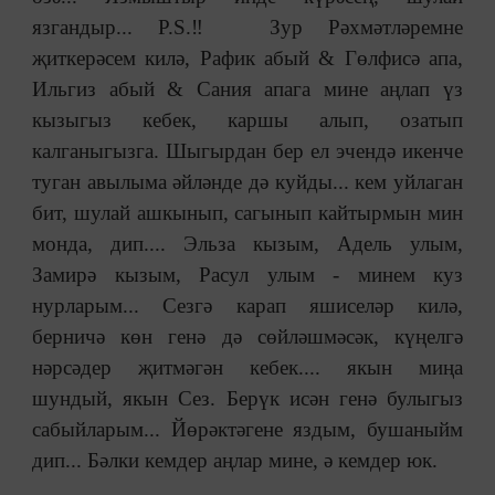
язгандыр... P.S.‼️ Зур Рәхмәтләремне
җиткерәсем килә, Рафик абый & Гөлфисә апа,
Ильгиз абый & Сания апага мине аңлап үз
кызыгыз кебек, каршы алып, озатып
калганыгызга. Шыгырдан бер ел эчендә икенче
туган авылыма әйләнде дә куйды... кем уйлаган
бит, шулай ашкынып, сагынып кайтырмын мин
монда, дип.... Эльза кызым, Адель улым,
Замирә кызым, Расул улым - минем куз
нурларым... Сезгә карап яшиселәр килә,
берничә көн генә дә сөйләшмәсәк, күңелгә
нәрсәдер җитмәгән кебек.... якын миңа
шундый, якын Сез. Берүк исән генә булыгыз
сабыйларым... Йөрәктәгене яздым, бушаныйм
дип... Бәлки кемдер аңлар мине, ә кемдер юк.