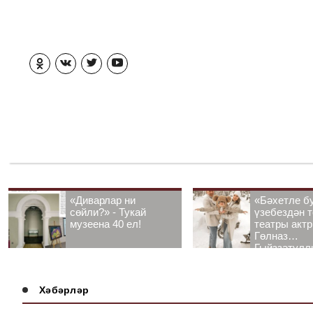
«Диварлар ни
«Бәхетле б
сөйли?» - Тукай
үзебездән т
музеена 40 ел!
театры акт
Гөлназ
Гыйззәтулл
Гатауллина
әңгәмә
Хәбәрләр