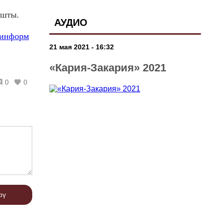
ашты.
АУДИО
-информ
21 мая 2021 - 16:32
«Кария-Закария» 2021
0
0
рү