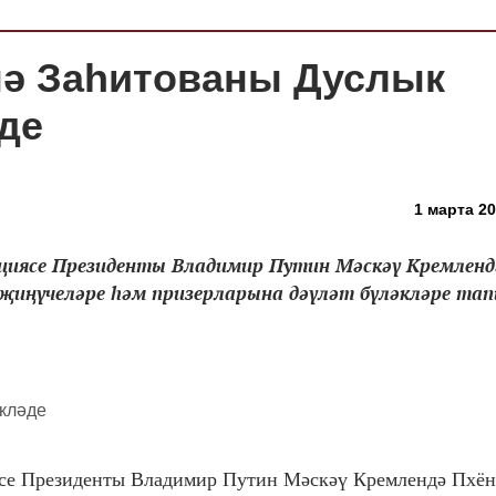
нә Заһитованы Дуслык
де
1 марта 20
рациясе Президенты Владимир Путин Мәскәү Кремленд
 җиңүчеләре һәм призерларына дәүләт бүләкләре та
иясе Президенты Владимир Путин Мәскәү Кремлендә Пхё