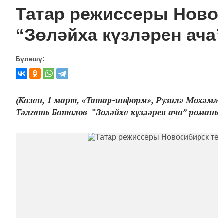
Татар режиссеры Ново
“Зөләйха күзләрен ач
Бүлешү:
(Казан, 1 март, «Татар-информ», Рузилә Мөхәм
Тәлгать Баталов “Зөләйха күзләрен ача” роман