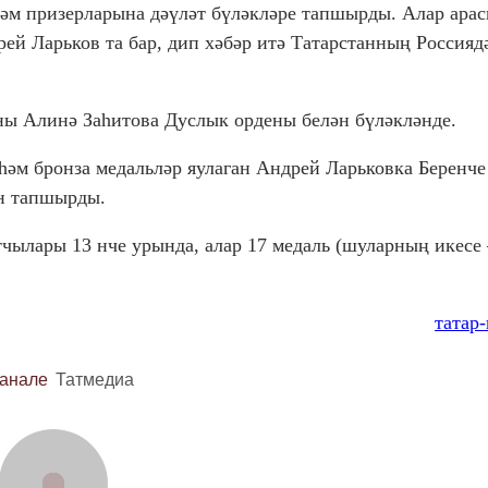
әм призерларына дәүләт бүләкләре тапшырды. Алар ара
й Ларьков та бар, дип хәбәр итә Татарстанның Россияд
ы Алинә Заһитова Дуслык ордены белән бүләкләнде.
әм бронза медальләр яулаган Андрей Ларьковка Беренче
ен тапшырды.
чылары 13 нче урында, алар 17 медаль (шуларның икесе 
татар
канале
Татмедиа