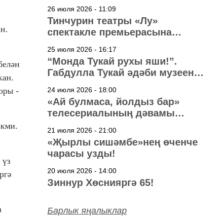
узачак
26 июля 2026 - 11:09
Тинчурин театры «Лу»
н.
спектакле премьерасына
әзерләнә
25 июля 2026 - 16:17
“Монда Тукай рухы яши!”.
белән
Габдулла Тукай әдәби музеена
кан.
40 ел
оры -
24 июля 2026 - 18:00
«Ай булмаса, йолдыз бар»
телесериалының дәвамы
төшерелә!
әкми.
21 июля 2026 - 21:00
«Җырлы сишәмбе»нең өченче
чарасы узды!
 үз
20 июля 2026 - 14:00
ргә
Зиннур Хөснияргә 65!
а
Барлык яңалыклар