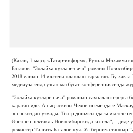
(Казан, 1 март, «Татар-информ», Рузилә Мөхәммәто
Баталов “Зөләйха күзләрен ача” романы Новосибир
2018 елның 14 июненә планлаштырылган. Бу хакта 
медиаүзәгендә узган матбугат конференциясендә жу
“Зөләйха күзләрен ача” романын сәхнәләштерергә 
караган иде. Аның эскизы Чехов исемендәге Мәскәү
эш эскиздан узмады. Театр дөньясындагы икенче о
Өченче спектакль Новосибирскида көтелә”, - диде 
режиссер Тәлгать Баталов куя. Ул берничә тапкыр 