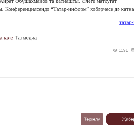
 Айрат Әбүшахманов та катнашты. Әлеге матбугат
. Конференциясендә “Татар-информ” хәбәрчесе дә катн
татар
канале
Татмедиа
1191
Теркәлү
Җибә