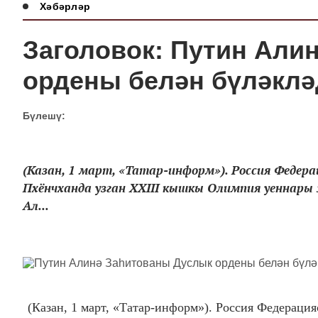
Хәбәрләр
Заголовок: Путин Али
ордены белән бүләклә
Бүлешү:
(Казан, 1 март, «Татар-информ»). Россия Феде
Пхёнчханда узган XXIII кышкы Олимпия уеннары
Ал...
(Казан, 1 март, «Татар-информ»). Россия Федерац