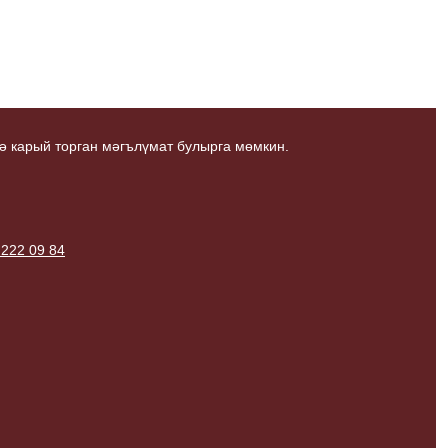
ә карый торган мәгълүмат булырга мөмкин.
 222 09 84