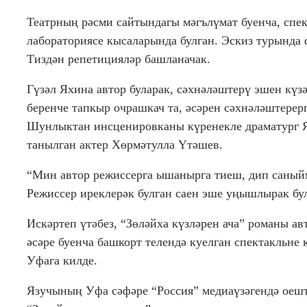
Театрның рәсми сайтындагы мәгълүмат буенча, спе
лабораториясе кысаларында булган. Эскиз турында
Тиздән репетицияләр башланачак.
Гүзәл Яхина автор буларак, сәхнәләштерү эшен күз
беренче тапкыр очрашкач та, әсәрен сәхнәләштерерг
Шунлыктан инсценировканы күренекле драматург Яр
танылган актер Хөрмәтулла Үтәшев.
“Мин автор режиссерга ышанырга тиеш, дип саный
Режиссер иреклерәк булган саен эше уңышлырак бул
Искәртеп үтәбез, “Зөләйха күзләрен ача” романы ав
әсәре буенча башкорт телендә куелган спектакльне
Уфага килде.
Язучының Уфа сәфәре “Россия” медиаүзәгендә оеш