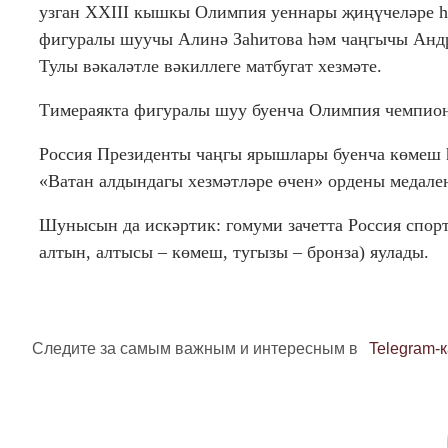
узган XXIII кышкы Олимпия уеннары җиңүчеләре һ
фигуралы шуучы Алинә Заһитова һәм чаңгычы Андре
Тулы вәкаләтле вәкиллеге матбугат хезмәте.
Тимераякта фигуралы шуу буенча Олимпия чемпион
Россия Президенты чаңгы ярышлары буенча көмеш һ
«Ватан алдындагы хезмәтләре өчен» ордены медал
Шунысын да искәртик: гомуми зачетта Россия спорт
алтын, алтысы – көмеш, тугызы – бронза) яулады.
Следите за самым важным и интересным в
Telegram-