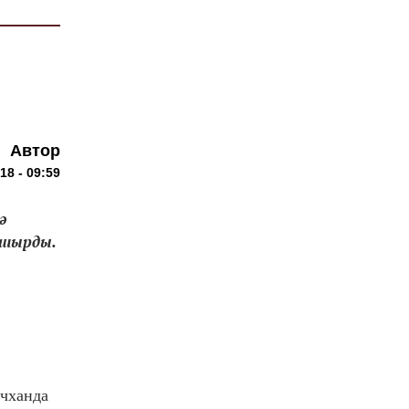
Автор
18 - 09:59
ә
пшырды.
нчханда