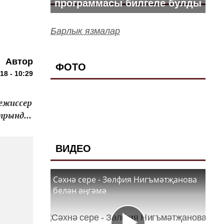
программасы билгеле булды
Барлык язмалар
Автор
ФОТО
18 - 10:29
ежиссер
рынд...
ВИДЕО
Сәхнә сере - Зөлфия Нигъмәтҗанова
белән әңгәмә