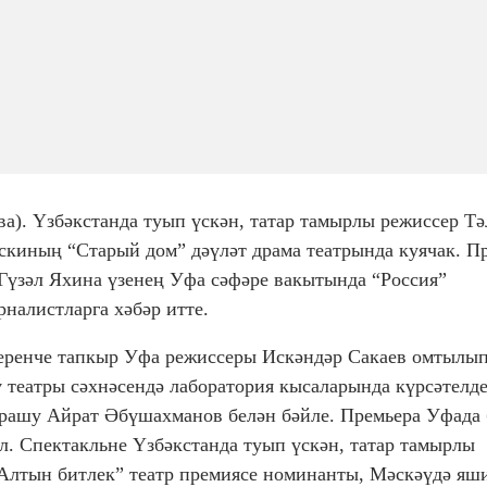
ва). Үзбәкстанда туып үскән, татар тамырлы режиссер Тә
скиның “Старый дом” дәүләт драма театрында куячак. П
Гүзәл Яхина үзенең Уфа сәфәре вакытында “Россия”
рналистларга хәбәр итте.
беренче тапкыр Уфа режиссеры Искәндәр Сакаев омтылы
 театры сәхнәсендә лаборатория кысаларында күрсәтелде
чрашу Айрат Әбүшахманов белән бәйле. Премьера Уфада 
ул. Спектакльне Үзбәкстанда туып үскән, татар тамырлы
“Алтын битлек” театр премиясе номинанты, Мәскәүдә яш