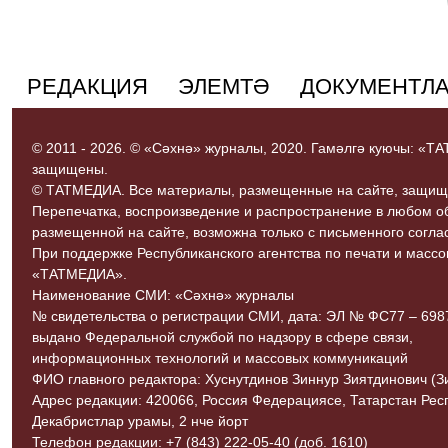
РЕДАКЦИЯ
ЭЛЕМТӘ
ДОКУМЕНТЛ
© 2011 - 2026. © «Сәхнә» журналы, 2020. Гамәлгә куючы: «
защищены.
© ТАТМЕДИА. Все материалы, размещенные на сайте, защищ
Перепечатка, воспроизведение и распространение в любом 
размещенной на сайте, возможна только с письменного согл
При поддержке Республиканского агентства по печати и мас
«ТАТМЕДИА».
Наименование СМИ: «Сәхнә» журналы
№ свидетельства о регистрации СМИ, дата: ЭЛ № ФС77 – 69870
выдано Федеральной службой по надзору в сфере связи,
информационных технологий и массовых коммуникаций
ФИО главного редактора: Хуснутдинов Зиннур Зиятдинович (З
Адрес редакции: 420066, Россия Федерациясе, Татарстан Рес
Декабристлар урамы, 2 нче йорт
Телефон редакции: +7 (843) 222-05-40 (доб. 1610)