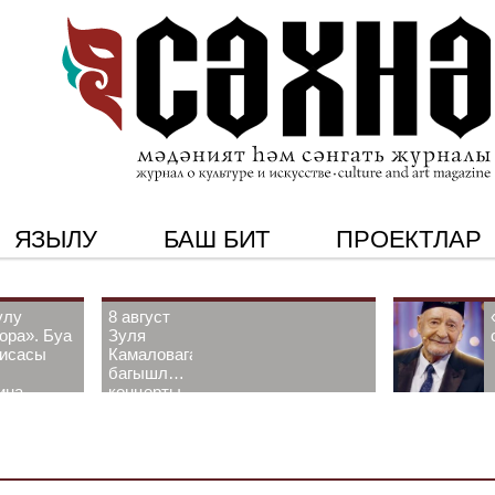
ЯЗЫЛУ
БАШ БИТ
ПРОЕКТЛАР
улу
8 август
ора». Буа
Зуля
рисасы
Камаловага
багышлау
ина-
концерты
 белән
узачак