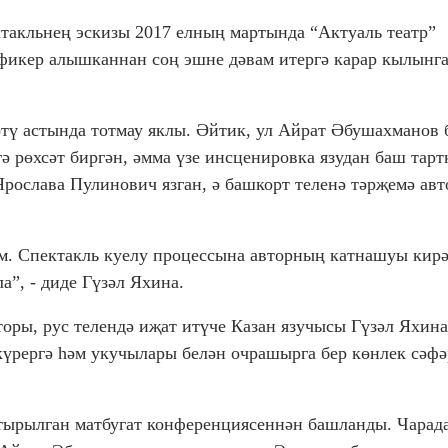
ктакльнең эскизы 2017 елның мартында “Актуаль театр”
 фикер алышканнан соң эшне дәвам итергә карар кылынга
әтү астында тотмау яклы. Әйтик, ул Айрат Әбушахманов 
ә рөхсәт биргән, әмма үзе инсценировка язудан баш тарт
ослава Пулинович язган, ә башкорт теленә тәрҗемә авт
м. Спектакль куелу процессына авторның катнашуы кир
а”, - диде Гүзәл Яхина.
торы, рус телендә иҗат итүче Казан язучысы Гүзәл Яхина
 күрергә һәм укучылары белән очрашырга бер көнлек сәфә
тырылган матбугат конференциясеннән башланды. Чарад