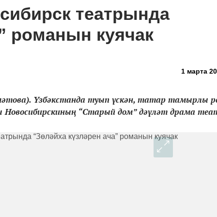
сибирск театрында
а” романын куячак
1 марта 20
мәтова). Үзбәкстанда туып үскән, татар тамырлы р
ы Новосибирскиның “Старый дом” дәүләт драма теат