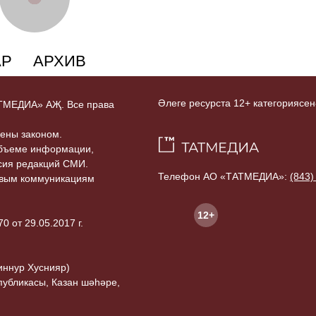
АР
АРХИВ
Әлеге ресурста 12+ категориясен
ТАТМЕДИА» АҖ. Все права
ены законом.
объеме информации,
асия редакций СМИ.
Телефон АО «ТАТМЕДИА»:
(843)
совым коммуникациям
12+
 от 29.05.2017 г.
иннур Хуснияр)
публикасы, Казан шәһәре,