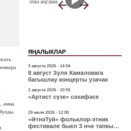
ЯҢАЛЫКЛАР
лгать
3 августа 2026 - 14:04
ремьера
8 август Зуля Камаловага
багышлау концерты узачак
2 августа 2026 - 10:55
п
«Артист сүзе» сәхифәсе
, әмма
булды.
29 июля 2026 - 12:00
«ӘтнәТуй» фольклор-этник
фестивале быел 3 нче тапкыр
и.