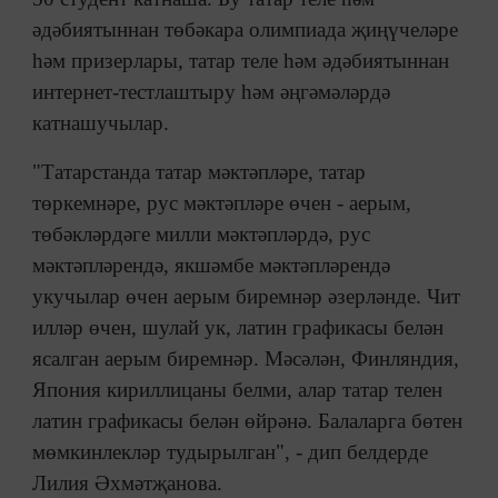
әдәбиятыннан төбәкара олимпиада җиңүчеләре
һәм призерлары, татар теле һәм әдәбиятыннан
интернет-тестлаштыру һәм әңгәмәләрдә
катнашучылар.
"Татарстанда татар мәктәпләре, татар
төркемнәре, рус мәктәпләре өчен - аерым,
төбәкләрдәге милли мәктәпләрдә, рус
мәктәпләрендә, якшәмбе мәктәпләрендә
укучылар өчен аерым биремнәр әзерләнде. Чит
илләр өчен, шулай ук, латин графикасы белән
ясалган аерым биремнәр. Мәсәлән, Финляндия,
Япония кириллицаны белми, алар татар телен
латин графикасы белән өйрәнә. Балаларга бөтен
мөмкинлекләр тудырылган", - дип белдерде
Лилия Әхмәтҗанова.