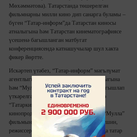
Мөхәммәтова). Татарстанда төшерелгән
фильмнарны милли кино дип санарга буламы –
бүген “Татар-информ”да Татарстан киносы
атналыгына һәм Татарстан кинематографиясе
үсешенә багышланган матбугат
конференциясендә катнашучылар шул хакта
фикер йөртте.
Искәртеп үтәбез, “Татар-информ” мәгълүмат
агентлыгында Татарстан киносы атналыгына
һәм “Мулла” фильмы премьерасына багышлап
үткәрелгән матбугат конференциясендә
“Татаркино” оешмасы җитәкчесе,
кинопродюсер Миләүшә Айтуганова, “Мулла”
фильмының идея авторы Марат Әхмәтшин,
режиссеры Рамил Фазлыев, беренче яңа татар