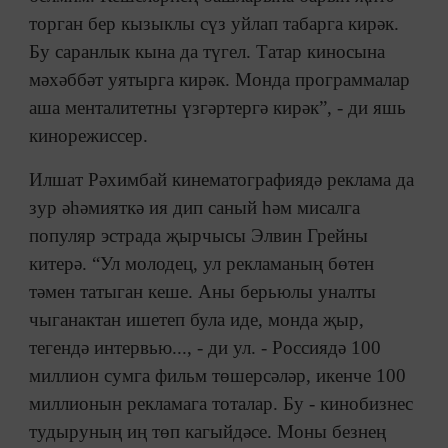
торган бер кызыклы сүз уйлап табарга кирәк.
Бу саранлык кына да түгел. Татар киносына
мәхәббәт уятырга кирәк. Монда программалар
аша менталитетны үзгәртергә кирәк”, - ди яшь
кинорежиссер.
Илшат Рәхимбай кинематографиядә реклама да
зур әһәмияткә ия дип саный һәм мисалга
популяр эстрада җырчысы Элвин Грейны
китерә. “Ул молодец, ул рекламаның бөтен
тәмен татыган кеше. Аны берьюлы уналты
чыганактан ишетеп була иде, монда җыр,
тегендә интервью..., - ди ул. - Россиядә 100
миллион сумга фильм төшерсәләр, икенче 100
миллионын рекламага тоталар. Бу - кинобизнес
тудыруның иң төп кагыйдәсе. Моны безнең