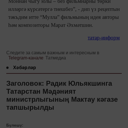
Моннан чыгу юлы – без фильмнарны төрки
илләргә күрсәтергә тиешбез”, - дип үз рецептын
тәкъдим итте “Мулла” фильмының идея авторы
һәм композиторы Марат Әхмәтшин.
татар-информ
Следите за самым важным и интересным в
Telegram-канале
Татмедиа
Хәбәрләр
Заголовок: Радик Юльякшинга
Татарстан Мәдәният
министрлыгының Мактау кәгазе
тапшырылды
Бүлешү: