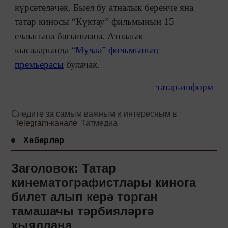
күрсәтеләчәк. Быел бу атналык беренче яңа
татар киносы “Күктау” фильмының 15
еллыгына багышлана. Атналык
кысаларында
“Мулла” фильмының
премьерасы
булачак.
татар-информ
Следите за самым важным и интересным в
Telegram-канале
Татмедиа
Хәбәрләр
Заголовок: Татар
кинематографистлары кинога
билет алып керә торган
тамашачы тәрбияләргә
хыяллана