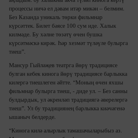
процессы ничә ел дәвам итәр микән – белмим.
Без Казанда уникаль төрки фильмнар
күрсәттек. Билет бәясе 100 сум иде. Халык
килмәде. Бу хәлне төзәтү өчен бушка
күрсәтмәскә кирәк. Һәр хезмәт түләүле булырга
тиеш”.
Мансур Гыйләҗев театрга йөрү традициясе
булган кебек кинога йөрү традициясе барлыкка
килергә тиешлеген әйтте. “Моның өчен яхшы
фильмнар булырга тиеш, - диде ул. – Без санны
булдырдык, ул әкренләп традициягә әверелергә
тиеш”. Ул бу традициянең барлыкка киәчәгенә
ышаныч белдерде.
“Кинога килә алырлык тамашачыларыбыз аз.