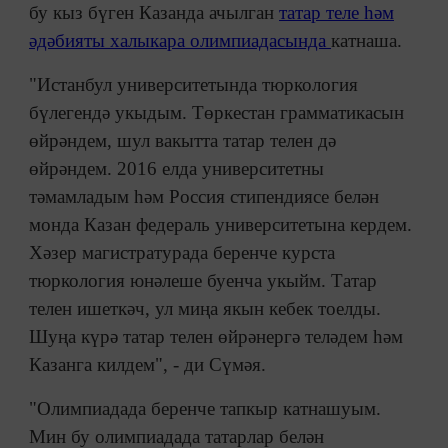
бу кыз бүген Казанда ачылган
татар теле һәм
әдәбияты халыкара олимпиадасында
катнаша.
"Истанбул университетында тюркология
бүлегендә укыдым. Төркестан грамматикасын
өйрәндем, шул вакытта татар телен дә
өйрәндем. 2016 елда университетны
тәмамладым һәм Россия стипендиясе белән
монда Казан федераль университетына кердем.
Хәзер магистратурада беренче курста
тюркология юнәлеше буенча укыйм. Татар
телен ишеткәч, ул миңа якын кебек тоелды.
Шуңа күрә татар телен өйрәнергә теләдем һәм
Казанга килдем", - ди Сүмәя.
"Олимпиадада беренче тапкыр катнашуым.
Мин бу олимпиадада татарлар белән