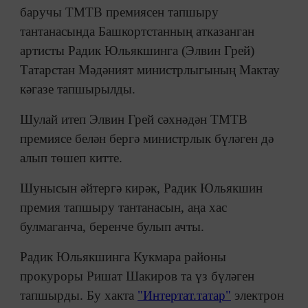
баручы ТМТВ премиясен тапшыру
тантанасында Башкортстанның атказанган
артисты Радик Юльякшинга (Элвин Грей)
Татарстан Мәдәният министрлыгының Мактау
кәгазе тапшырылды.
Шулай итеп Элвин Грей сәхнәдән ТМТВ
премиясе белән бергә министрлык бүләген дә
алып төшеп китте.
Шунысын әйтергә кирәк, Радик Юльякшин
премия тапшыру тантанасын, аңа хас
булмаганча, беренче булып ачты.
Радик Юльякшинга Кукмара районы
прокуроры Ришат Шакиров та үз бүләген
тапшырды. Бу хакта
"Интертат.татар"
электрон