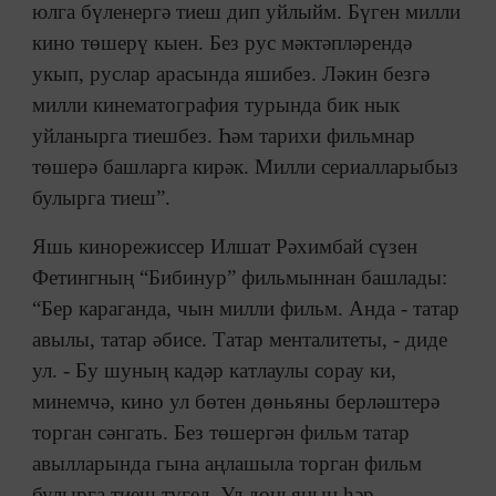
юлга бүленергә тиеш дип уйлыйм. Бүген милли
кино төшерү кыен. Без рус мәктәпләрендә
укып, руслар арасында яшибез. Ләкин безгә
милли кинематография турында бик нык
уйланырга тиешбез. Һәм тарихи фильмнар
төшерә башларга кирәк. Милли сериалларыбыз
булырга тиеш”.
Яшь кинорежиссер Илшат Рәхимбай сүзен
Фетингның “Бибинур” фильмыннан башлады:
“Бер караганда, чын милли фильм. Анда - татар
авылы, татар әбисе. Татар менталитеты, - диде
ул. - Бу шуның кадәр катлаулы сорау ки,
минемчә, кино ул бөтен дөньяны берләштерә
торган сәнгать. Без төшергән фильм татар
авылларында гына аңлашыла торган фильм
булырга тиеш түгел. Ул дөньяның һәр