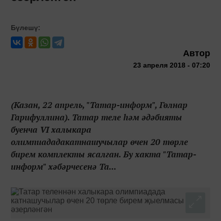
Бүлешү:
Автор
23 апреля 2018 - 07:20
(Казан, 22 апрель, "Татар-информ", Гөлнар
Гарифуллина). Татар теле һәм әдәбияты
буенча VI халыкара
олимпиададакатнашучылар өчен 20 төрле
бирем комплекты ясалган. Бу хакта "Татар-
информ" хәбәрчесенә Та...