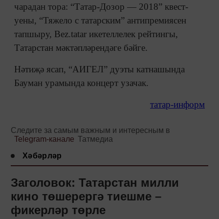
чарадан тора: “Татар-Дозор — 2018” квест-
уены, “Тяжело с татарским” антипремиясен
тапшыру, Bez.tatar икетеллелек рейтингы,
Татарстан мәктәпләрендәге бәйге.
Нәтиҗә ясап, “АИГЕЛ” дуэты катнашында
Бауман урамында концерт узачак.
татар-информ
Следите за самым важным и интересным в
Telegram-канале
Татмедиа
Хәбәрләр
Заголовок: Татарстан милли
кино төшерергә тиешме –
фикерләр төрле