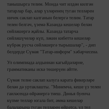
танышырга телим. Монда чит илдән килгән
татарлар бар, алар үзләренең туган телләрен
ничек саклап калганын белергә телим. Татар
телен белгәч, үземә Казанда кешеләр белән
сөйләшергә җайлы. Казанда татарча
сөйләшүчеләр күп, ләкин кибеттә кешеләр
күбрәк русча сөйләшергә тырышалар", - дип
белдерде Сүмәя "Татар-информ" хәбәрчесенә.
Ул олимпиада алдыннан кагыйдәләрне,
грамматиканы искә төшерүен әйтте.
Сүмәя телне саклап калуга карата фикерләре
белән дә уртаклашты. "Минемчә, кеше үз телен
гаиләсендә өйрәнергә тиеш. Дөнья буенча
күпме телләр югала бит, әмма кешеләр
балаларына туган телләрен өйрәтсә, ул тел