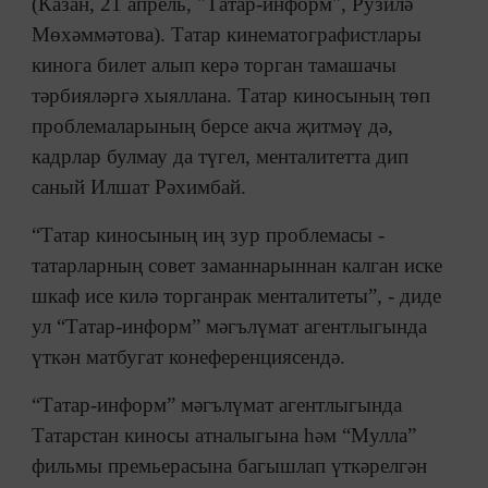
(Казан, 21 апрель, "Татар-информ", Рузилә
Мөхәммәтова). Татар кинематографистлары
кинога билет алып керә торган тамашачы
тәрбияләргә хыяллана. Татар киносының төп
проблемаларының берсе акча җитмәү дә,
кадрлар булмау да түгел, менталитетта дип
саный Илшат Рәхимбай.
“Татар киносының иң зур проблемасы -
татарларның совет заманнарыннан калган иске
шкаф исе килә торганрак менталитеты”, - диде
ул “Татар-информ” мәгълүмат агентлыгында
үткән матбугат конеференциясендә.
“Татар-информ” мәгълүмат агентлыгында
Татарстан киносы атналыгына һәм “Мулла”
фильмы премьерасына багышлап үткәрелгән