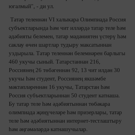
югалмый", - ди ул.
Татар теленнән VI халыкара Олимпиада Россия
субъектларында һәм чит илләрдә татар теле һәм
әдәбияты белемен, татар мәдәниятен үстерү һәм
саклау өчен шартлар тудыру максатыннан
уздырыла. Татар теленнән белемнәрен барлыгы
460 укучы сыный. Татарстаннан 216,
Россиянең 26 төбәгеннән 92, 13 чит илдән 30
укучы һәм студент, Россиянең якшәмбе
мәктәпләреннән 16 укучы, Татарстан һәм
Россия субъектларыннан 50 студент катнаша.
Бу татар теле һәм әдәбиятыннан төбәкара
олимпиада җиңүчеләре һәм призерлары, татар
теле һәм әдәбиятыннан интернет-тестлаштыру
һәм әңгәмәләрдә катнашучылар.