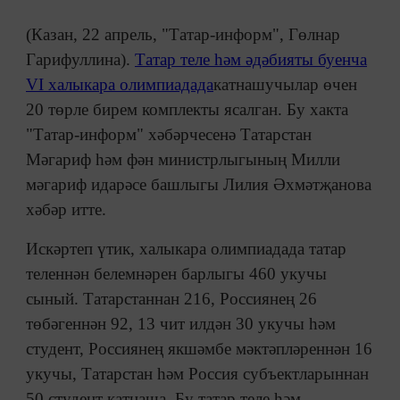
(Казан, 22 апрель, "Татар-информ", Гөлнар
Гарифуллина).
Татар теле һәм әдәбияты буенча
VI халыкара олимпиадада
катнашучылар өчен
20 төрле бирем комплекты ясалган. Бу хакта
"Татар-информ" хәбәрчесенә Татарстан
Мәгариф һәм фән министрлыгының Милли
мәгариф идарәсе башлыгы Лилия Әхмәтҗанова
хәбәр итте.
Искәртеп үтик, халыкара олимпиадада татар
теленнән белемнәрен барлыгы 460 укучы
сыный. Татарстаннан 216, Россиянең 26
төбәгеннән 92, 13 чит илдән 30 укучы һәм
студент, Россиянең якшәмбе мәктәпләреннән 16
укучы, Татарстан һәм Россия субъектларыннан
50 студент катнаша. Бу татар теле һәм