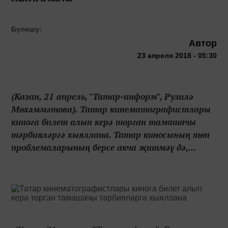
Бүлешү:
Автор
23 апреля 2018 - 05:30
(Казан, 21 апрель, "Татар-информ", Рузилә
Мөхәммәтова). Татар кинематографистлары
кинога билет алып керә торган тамашачы
тәрбияләргә хыяллана. Татар киносының төп
проблемаларының берсе акча җитмәү дә,...