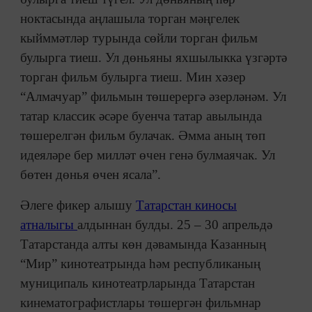
ноктасында аңлашыла торган мәңгелек
кыйммәтләр турында сөйли торган фильм
булырга тиеш. Ул дөньяны яхшылыкка үзгәртә
торган фильм булырга тиеш. Мин хәзер
“Алмачуар” фильмын төшерергә әзерләнәм. Ул
татар классик әсәре буенча татар авылында
төшерелгән фильм булачак. Әмма аның төп
идеяләре бер милләт өчен генә булмаячак. Ул
бөтен дөнья өчен ясала”.
Әлеге фикер алышу
Татарстан киносы
атналыгы
алдыннан булды. 25 – 30 апрельдә
Татарстанда алты көн дәвамында Казанның
“Мир” кинотеатрында һәм республиканың
муниципаль кинотеатрларында Татарстан
кинематографистлары төшергән фильмнар