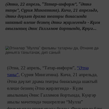
(Әтнә, 22 апрель, “Татар-информ”, “Әтнә
таңы”, Сүрия Мингатина). Кичә, 21 апрельдә,
Әтнә дәүләт драма театры бинасында
шактый өлеше безнең Әтнә җирлегендә - Күәм
авылының Әнис Галләмов йортында, Күңгә...
(Әтнә, 22 апрель, “Татар-информ”,
“Әтнә
таңы”,
Сүрия Мингатина). Кичә, 21 апрельдә,
Әтнә дәүләт драма театры бинасында шактый
өлеше безнең Әтнә җирлегендә - Күәм
авылының Әнис Галләмов йортында, Күңгәр
авылы мәчетендә төшерелгән “Мулла”
фильмының премьерасы булды. Фильмның баш