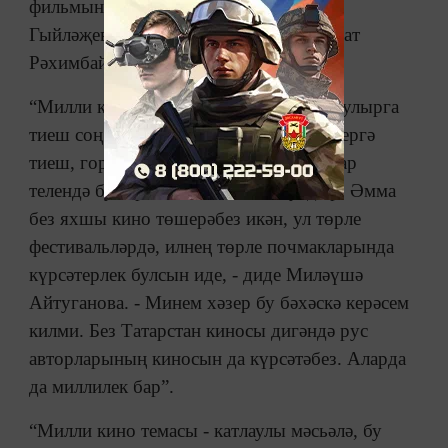
фильмының сценарий авторы Мансур
Гыйләҗев һәм яшь кинорежиссер Илшат
Рәхимбай катнашты.
“Милли киноның сыйфатлары нинди булырга
тиеш соң? Милләтнең яшәешен күрсәтергә
тиеш, гореф гадәтләрен... Әлбәттә, татар
телендә булырга тиеш. Бәлки, шулдыр. Әмма
без яхшы кино төшерәбез икән, ул төрле
фестивальләрдә, илнең төрле почмакларында
күрсәтерлек булсын иде, - диде Миләүшә
Айтуганова. - Минем хәзер бу бәхәскә керәсем
килми. Без Татарстан киносы дигәндә рус
авторларының киносын да күрсәтәбез. Аларда
да миллилек бар”.
“Милли кино темасы - катлаулы мәсьәлә, бу