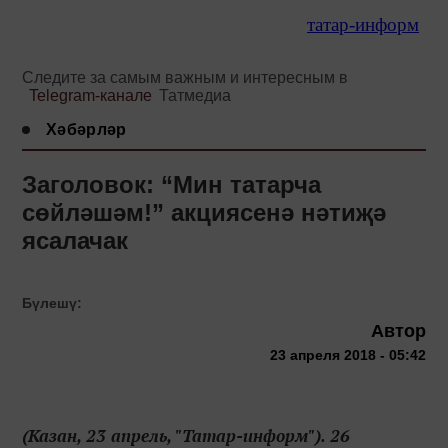
татар-информ
Следите за самым важным и интересным в
Telegram-канале
Татмедиа
Хәбәрләр
Заголовок: “Мин татарча
сөйләшәм!” акциясенә нәтиҗә
ясалачак
Бүлешү:
Автор
23 апреля 2018 - 05:42
(Казан, 23 апрель, "Татар-информ"). 26