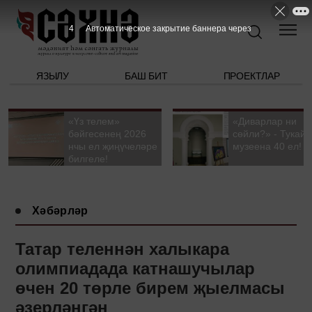
3
Автоматическое закрытие баннера через
ЯЗЫЛУ
БАШ БИТ
ПРОЕКТЛАР
«Үз телем»
«Диварлар ни
бәйгесенең 2026
сөйли?» - Тукай
нчы ел җиңүчеләре
музеена 40 ел!
билгеле!
Хәбәрләр
Татар теленнән халыкара
олимпиадада катнашучылар
өчен 20 төрле бирем җыелмасы
әзерләнгән