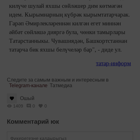
килүче шулай яхшы сөйләшер дим көтмәгән
идем. Кырымнарның күбрәк кырымтатарчарак.
Гарәп Әмирлекләреннән килгән егет миннән
әйбәт сөйләшә дияргә була, чөнки тамырлары
Татарстанныкы. Чувашиядән, Башкортстаннан
татарча бик яхшы белүчеләр бар", - диде ул.
татар-информ
Следите за самым важным и интересным в
Telegram-канале
Татмедиа
Ошый
1409
0
0
Комментарий юк