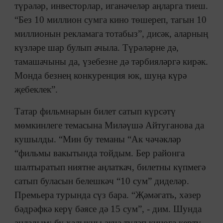
түрәләр, инвесторлар, иганәчеләр аңларга тиеш.
“Без 10 миллион сумга кино төшереп, тагын 10
миллионын рекламага тотабыз”, дисәк, аларның
күзләре шар булып ачыла. Түрәләрне дә,
тамашачыны да, үзебезне дә тәрбияләргә кирәк.
Монда безнең конкуренция юк, шуңа күрә
җебеклек”.
Татар фильмнарын билет сатып күрсәтү
мөмкинлеге темасына Миләүшә Айтуганова да
кушылды. “Мин бу теманы “Ак чәчәкләр
“фильмы вакытында тойдым. Бер районга
шалтыратып ниятне аңлаткач, билетны күпмегә
сатып буласын белешкәч “10 сум” диделәр.
Премьера турында сүз бара. “Җәмәгать, хәзер
бәдрәфкә керү бәясе дә 15 сум”, - дим. Шунда
аңладым: бу халыкны акча түләп кинога кертү