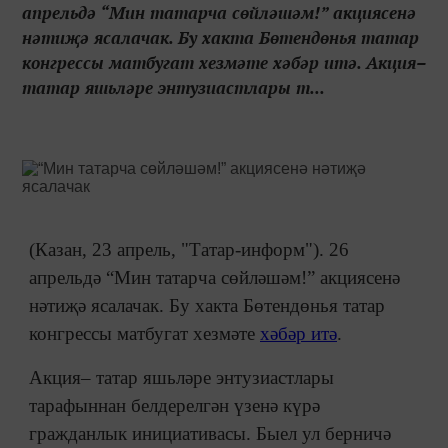
апрельдә “Мин татарча сөйләшәм!” акциясенә
нәтиҗә ясалачак. Бу хакта Бөтендөнья татар
конгрессы матбугат хезмәте хәбәр итә. Акция–
татар яшьләре энтузиастлары т...
(Казан, 23 апрель, "Татар-информ"). 26
апрельдә “Мин татарча сөйләшәм!” акциясенә
нәтиҗә ясалачак. Бу хакта Бөтендөнья татар
конгрессы матбугат хезмәте
хәбәр итә
.
Акция– татар яшьләре энтузиастлары
тарафыннан белдерелгән үзенә күрә
гражданлык инициативасы. Быел ул берничә