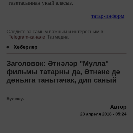
газетасыннан укый аласыз.
татар-информ
Следите за самым важным и интересным в
Telegram-канале
Татмедиа
Хәбәрләр
Заголовок: Әтнәләр "Мулла"
фильмы татарны да, Әтнәне дә
дөньяга танытачак, дип саный
Бүлешү:
Автор
23 апреля 2018 - 05:24