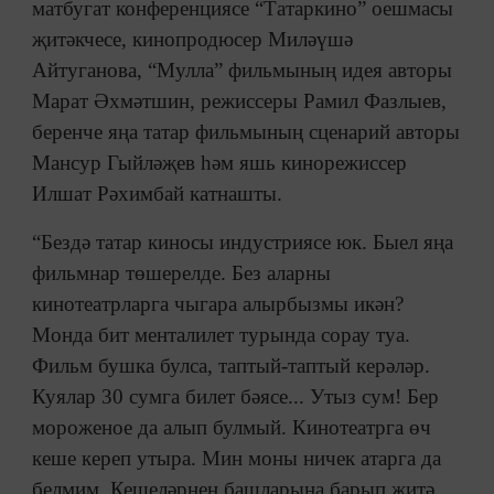
матбугат конференциясе “Татаркино” оешмасы
җитәкчесе, кинопродюсер Миләүшә
Айтуганова, “Мулла” фильмының идея авторы
Марат Әхмәтшин, режиссеры Рамил Фазлыев,
беренче яңа татар фильмының сценарий авторы
Мансур Гыйләҗев һәм яшь кинорежиссер
Илшат Рәхимбай катнашты.
“Бездә татар киносы индустриясе юк. Быел яңа
фильмнар төшерелде. Без аларны
кинотеатрларга чыгара алырбызмы икән?
Монда бит менталилет турында сорау туа.
Фильм бушка булса, таптый-таптый керәләр.
Куялар 30 сумга билет бәясе... Утыз сум! Бер
мороженое да алып булмый. Кинотеатрга өч
кеше кереп утыра. Мин моны ничек атарга да
белмим. Кешеләрнең башларына барып җитә