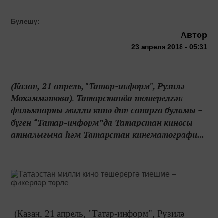
Бүлешү:
Автор
23 апреля 2018 - 05:31
(Казан, 21 апрель, "Татар-информ", Рузилә
Мөхәммәтова). Татарстанда төшерелгән
фильмнарны милли кино дип санарга буламы –
бүген “Татар-информ”да Татарстан киносы
атналыгына һәм Татарстан кинематографи...
(Казан, 21 апрель, "Татар-информ", Рузилә