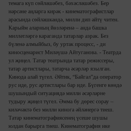
темага күп сөйләшәбез, бәхәсләшәбез. Бер
нәрсәне аңларга кирәк - кинематографистлар
арасында сөйләшкәндә, милли дип әйтү читен.
Карыйм аларның йөзләренә – анда башка
милләтләргә караганда татарлар азрак. Без
бүленә алмыйбыз, бу уртак процесс, - ди
киносценарист Миләүшә Айтуганова. - Театрда
ул җиңел. Татар театрында татар режиссеры,
татар артистлары, татарча әсәрләр язылган.
Кинода алай түгел. Әйтик, “Байгал”да оператор
рус иде, рус артистлары бар иде. Бүгенге көндә
шушындый ситуациядә милли әсәрләрне
тудыру җиңел түгел. Әмма бу дөрес сорау –
киләчәктә без милли кинога әйләнергә тиеш.
Татар кинематографиясенең үсеше шушы
юлдан барырга тиеш. Кинематография ике