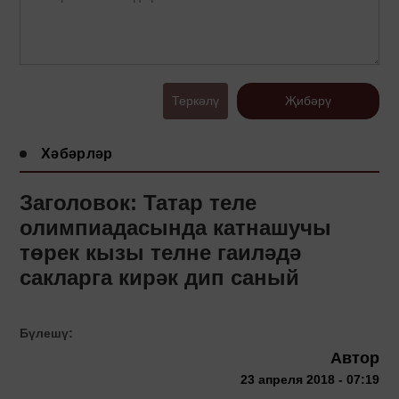
Теркәлү
Җибәрү
Хәбәрләр
Заголовок: Татар теле
олимпиадасында катнашучы
төрек кызы телне гаиләдә
сакларга кирәк дип саный
Бүлешү:
Автор
23 апреля 2018 - 07:19