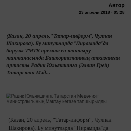
Автор
23 апреля 2018 - 05:28
(Казан, 20 апрель, "Татар-информ", Чулпан
Шакирова). Бу минутларда "Пирамида"да
баручы ТМТВ премиясен тапшыру
тантанасында Башкортстанның атказанган
артисты Радик Юльякшинга (Элвин Грей)
Татарстан Мәд...
(Казан, 20 апрель, "Татар-информ", Чулпан
Шакирова). Бу минутларда "Пирамида"да