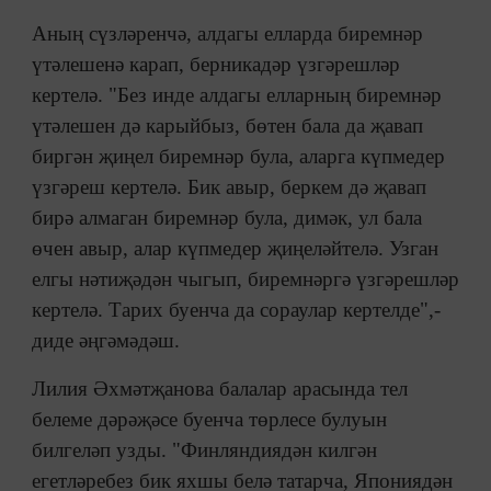
Аның сүзләренчә, алдагы елларда биремнәр
үтәлешенә карап, берникадәр үзгәрешләр
кертелә. "Без инде алдагы елларның биремнәр
үтәлешен дә карыйбыз, бөтен бала да җавап
биргән җиңел биремнәр була, аларга күпмедер
үзгәреш кертелә. Бик авыр, беркем дә җавап
бирә алмаган биремнәр була, димәк, ул бала
өчен авыр, алар күпмедер җиңеләйтелә. Узган
елгы нәтиҗәдән чыгып, биремнәргә үзгәрешләр
кертелә. Тарих буенча да сораулар кертелде",-
диде әңгәмәдәш.
Лилия Әхмәтҗанова балалар арасында тел
белеме дәрәҗәсе буенча төрлесе булуын
билгеләп узды. "Финляндиядән килгән
егетләребез бик яхшы белә татарча, Япониядән