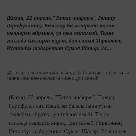
(Казан, 22 апрель, "Татар-информ", Гөлнар
Гарифуллина). Кешеләр балаларына туган
телләрен өйрәтсә, ул тел югалмый. Телне
гаиләдә сакларга кирәк, дип саный Төркиянең
Истанбул шәһәреннән Сүмәя Шәнәр. 24...
(Казан, 22 апрель, "Татар-информ", Гөлнар
Гарифуллина). Кешеләр балаларына туган
телләрен өйрәтсә, ул тел югалмый. Телне
гаиләдә сакларга кирәк, дип саный Төркиянең
Истанбул шәһәреннән Сүмәя Шәнәр. 24 яшьлек