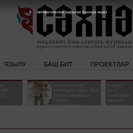
5
Автоматическое закрытие баннера через
ЯЗЫЛУ
БАШ БИТ
ПРОЕКТЛАР
ни
«Бәхетле булу
8 август
укай
үзебездән тора». Буа
Зуля
ел!
театры актрисасы
Камаловага
Гөлназ
багышлау
Гыйззәтуллина-
концерты
Гатауллина белән
узачак
әңгәмә