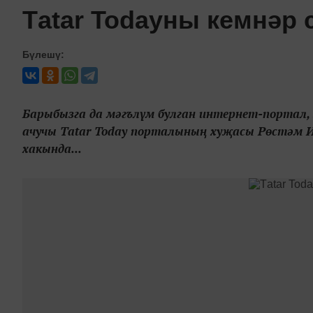
Тatar Todayны кемнәр 
Бүлешү:
Барыбызга да мәгълүм булган интернет-портал, 
ачучы Тatar Today порталының хуҗасы Рөстәм И
хакында...