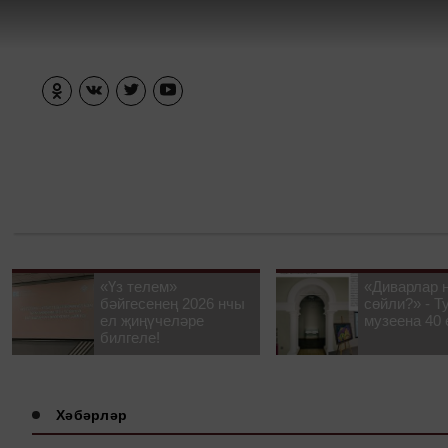
«Үз телем»
«Диварлар 
бәйгесенең 2026 нчы
сөйли?» - Т
ел җиңүчеләре
музеена 40 
билгеле!
Хәбәрләр