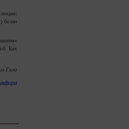
олюция:
) белән
 минем»
коб Бах
ил Гали
информ