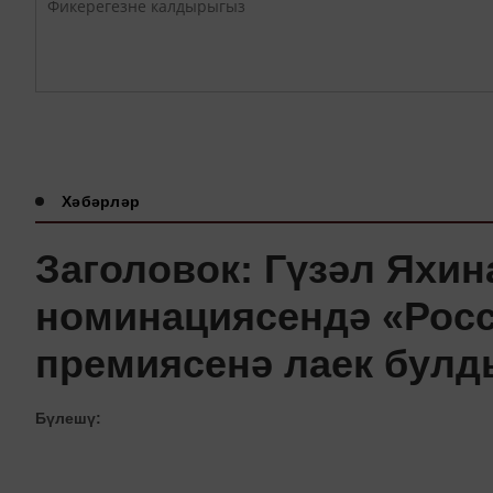
Хәбәрләр
Заголовок: Гүзәл Яхин
номинациясендә «Рос
премиясенә лаек булд
Бүлешү: