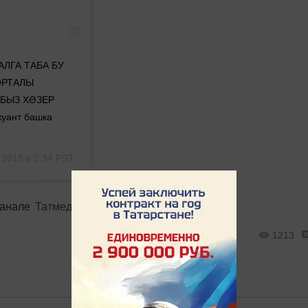
АЛГА ТАБА БУ
ОРТАЛЫ
БЫЗ ХӘЗЕР
куант башка
 2018 в 2:34 PST
канале
Татмедиа
1213