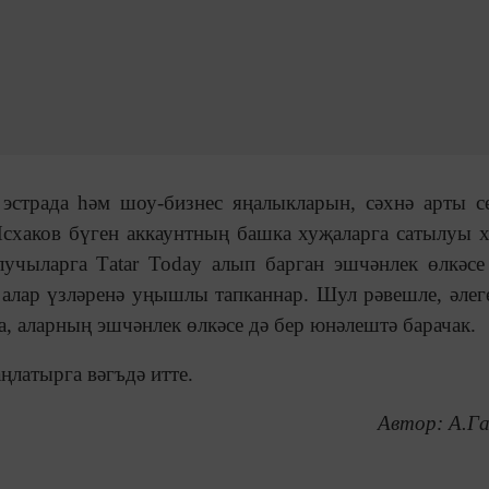
 эстрада һәм шоу-бизнес яңалыкларын, сәхнә арты с
схаков бүген аккаунтның башка хуҗаларга сатылуы 
лучыларга Тatar Today алып барган эшчәнлек өлкәсе
алар үзләренә уңышлы тапканнар. Шул рәвешле, әлег
а, аларның эшчәнлек өлкәсе дә бер юнәлештә барачак.
ңлатырга вәгъдә итте.
Автор: А.Г