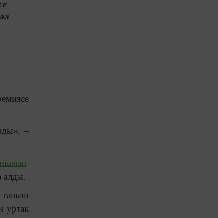
се
зәл
ремиясе
лады»,
–
Фишман
ә алды.
ә тавыш
н уртак