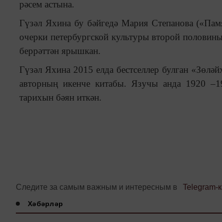
рәсем астына.
Гүзәл Яхина бу бәйгедә Мария Степанова («Па
очерки петербургской культуры второй половины
беррәттән ярышкан.
Гүзәл Яхина 2015 елда бестселлер булган «Зөлә
авторның икенче китабы. Язучы анда 1920
–
1
тарихын бәян иткән.
Следите за самым важным и интересным в
Telegram-
Хәбәрләр