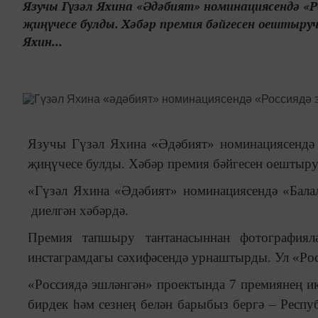
Язучы Гүзәл Яхина «Әдәбият» номинациясендә «Р
җиңүчесе булды. Хәбәр премия бәйгесен оештыр
Яхин...
Язучы Гүзәл Яхина «Әдәбият» номинациясендә 
җиңүчесе булды. Хәбәр премия бәйгесен оештыр
«Гүзәл Яхина «Әдәбият» номинациясендә «Бал
диелгән хәбәрдә.
Премия тапшыру тантанасыннан фотографиял
инстаграмдагы сәхифәсендә урнаштырды. Ул «Ро
«Россиядә эшләнгән» проектында 7 премиянең ике
бирдек һәм сезнең белән барыбыз бергә – Респу