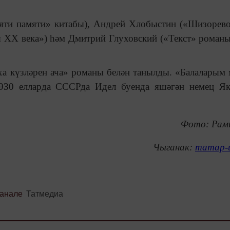
мяти памяти» китабы), Андрей Хлобыстин («Шизорев
 ХХ века») һәм Дмитрий Глуховский («Текст» романы
йха күзләрен ача» романы белән танылды. «Балаларым
930 елларда СССРда Идел буенда яшәгән немец Я
Фото: Рам
Чыганак:
татар-
канале
Татмедиа