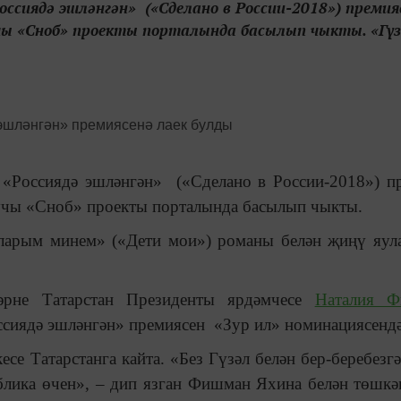
оссиядә эшләнгән» («Сделано в России-2018») премия
учы «Сноб» проекты порталында басылып чыкты. «Гү
«Россиядә эшләнгән» («Сделано в России-2018») п
учы «Сноб» проекты порталында басылып чыкты.
аларым минем» («Дети мои») романы белән җиңү яу
әрне Татарстан Президенты ярдәмчесе
Наталия 
ссиядә эшләнгән» премиясен «Зур ил» номинациясенд
се Татарстанга кайта. «Без Гүзәл белән бер-беребезг
блика өчен»,
–
дип язган Фишман Яхина белән төшкә