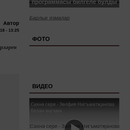
программасы билгеле булды
Барлык язмалар
Автор
18 - 13:25
ФОТО
ерләрен
ВИДЕО
Сәхнә сере - Зөлфия Нигъмәтҗанова
белән әңгәмә