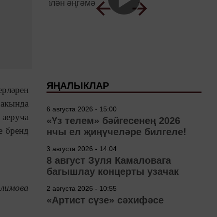
ЯҢАЛЫКЛАР
ерләрен
хакында
6 августа 2026 - 15:00
 аеруча
«Үз телем» бәйгесенең 2026
е бренд
нчы ел җиңүчеләре билгеле!
3 августа 2026 - 14:04
8 август Зуля Камаловага
багышлау концерты узачак
алимова
2 августа 2026 - 10:55
«Артист сүзе» сәхифәсе