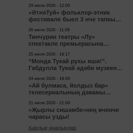
29 июля 2026 - 12:00
«ӘтнәТуй» фольклор-этник
фестивале быел 3 нче тапкыр
узачак
26 июля 2026 - 11:09
Тинчурин театры «Лу»
спектакле премьерасына
әзерләнә
25 июля 2026 - 16:17
“Монда Тукай рухы яши!”.
Габдулла Тукай әдәби музеена
40 ел
24 июля 2026 - 18:00
«Ай булмаса, йолдыз бар»
телесериалының дәвамы
төшерелә!
21 июля 2026 - 21:00
«Җырлы сишәмбе»нең өченче
чарасы узды!
Барлык яңалыклар