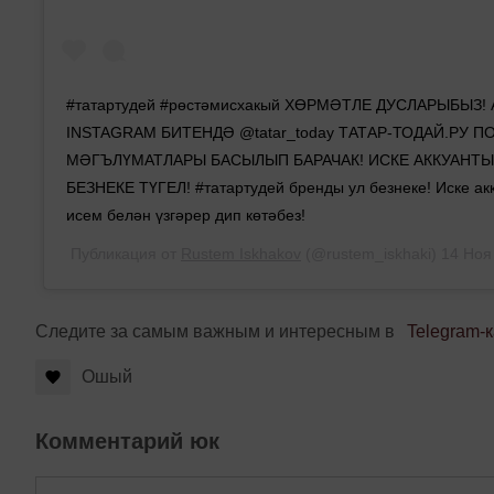
#татартудей #рөстәмисхакый ХӨРМӘТЛЕ ДУСЛАРЫБЫЗ! 
INSTAGRAM БИТЕНДӘ @tatar_today ТАТАР-ТОДАЙ.РУ П
МӘГЪЛҮМАТЛАРЫ БАСЫЛЫП БАРАЧАК! ИСКЕ АККУАНТЫ
БЕЗНЕКЕ ТҮГЕЛ! #татартудей бренды ул безнеке! Иске ак
исем белән үзгәрер дип көтәбез!
Публикация от
Rustem Iskhakov
(@rustem_iskhaki)
14 Ноя
Следите за самым важным и интересным в
Telegram-
Ошый
Комментарий юк