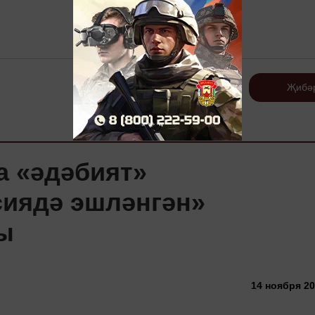
Теркәлү
Җибә
а «әдәбият»
сиядә эшләнгән»
ы
14 ноября 20