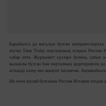
Барыбызга да мәгълүм булган интернет-портал,
ачучы Тatar Today порталының хуҗасы Рөстәм И
хәбәр итте. Журналист сүзләре буенча, сатып а
кызыклы булган һәм порталның аудиториясен дә 
астында хәзер ике аккаунт эшләячәк. Аңлавыбызч
Ни өчен шулай булганны Рөстәм Исхаков тиздән а