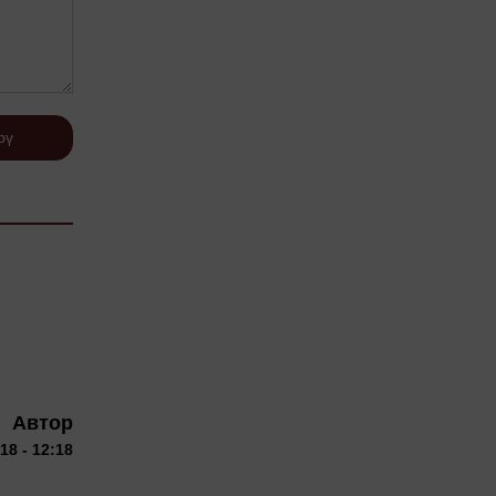
рү
Автор
18 - 12:18