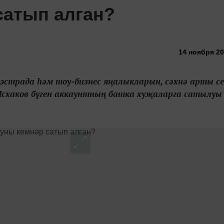
сатып алган?
14 ноября 20
эстрада һәм шоу-бизнес яңалыкларын, сәхнә арты с
схаков бүген аккаунтның башка хуҗаларга сатылуы