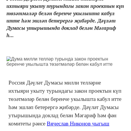
ихтыяри укыту турындагы закон проектын күп
төзәтмәләр белән беренче укылышта кабул
итте һәм эшләп бетерергә җибәрде. Дәүләт
Думасы утырышында доклад белән Мәгариф
һ...
Россия Дәүләт Думасы милли телләрне
ихтыяри укыту турындагы закон проектын күп
төзәтмәләр белән беренче укылышта кабул итте
һәм эшләп бетерергә җибәрде. Дәүләт Думасы
утырышында доклад белән Мәгариф һәм фән
комитеты рәисе
Вячеслав Никонов чыгыш