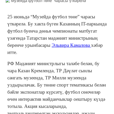
25 июньдә “Музейда футбол төне” чарасы
үткәрелә. Бу хакта бүген Казанның IT-паркында
футбол буенча дөнья чемпионаты матбугат
үзәгендә Татарстан мәдәният министрының
беренче урынбасары
Эльвира Камалова
хәбәр
итте.
РФ Мәдәният министрлыгы таләбе белән, бу
чара Казан Кремлендә, ТР Дәүләт сынлы
сәнгать музеенда, ТР Милли музеенда
уздырылачак. Бу төнне спорт тематикасы белән
бәйле экспонатлар күрсәтү, футбол сөючеләр
өчен интерактив мәйданчыклар оештыру күздә
тотыла. Акция кысаларында,
театральләштерелгән экскурсияләр, иҗади