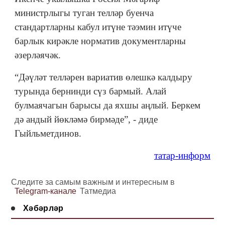
министрлыгы туган телләр буенча
стандартларны кабул итүне тәэмин итүче
барлык кирәкле норматив документларны
әзерләячәк.
“Дәүләт телләрен вариатив өлешкә калдыру
турында бернинди сүз бармый. Алай
булмаячагын барысы да яхшы аңлый. Беркем
дә андый йөкләмә бирмәде”, - диде
Гыйльметдинов.
татар-информ
Следите за самым важным и интересным в
Telegram-канале
Татмедиа
Хәбәрләр