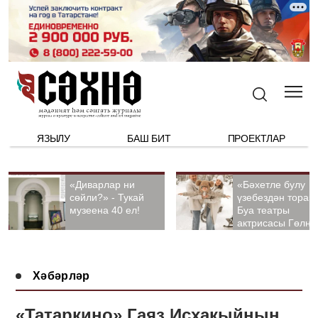
ЯЗЫЛУ
БАШ БИТ
ПРОЕКТЛАР
«Диварлар ни
«Бәхетле булу
сөйли?» - Тукай
үзебездән тора».
музеена 40 ел!
Буа театры
актрисасы Гөлна
Гыйззәтуллина-
Гатауллина белә
әңгәмә
Хәбәрләр
«Татаркино» Гаяз Исхакыйның