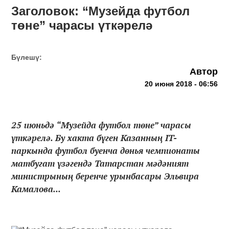
Заголовок: “Музейда футбол
төне” чарасы үткәрелә
Бүлешү:
Автор
20 июня 2018 - 06:56
25 июньдә “Музейда футбол төне” чарасы
үткәрелә. Бу хакта бүген Казанның IT-
паркында футбол буенча дөнья чемпионаты
матбугат үзәгендә Татарстан мәдәният
министрының беренче урынбасары Эльвира
Камалова...