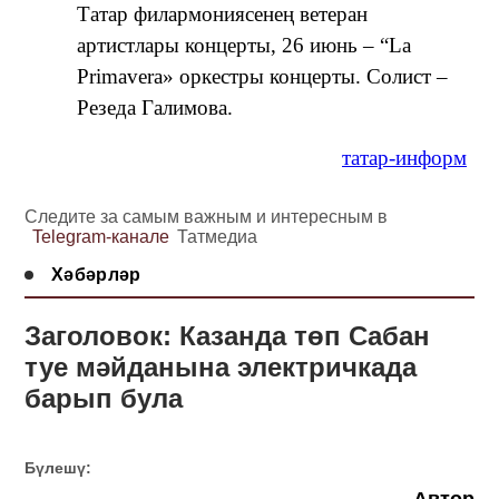
Татар филармониясенең ветеран
артистлары концерты, 26 июнь – “La
Primavera» оркестры концерты. Солист –
Резеда Галимова.
татар-информ
Следите за самым важным и интересным в
Telegram-канале
Татмедиа
Хәбәрләр
Заголовок: Казанда төп Сабан
туе мәйданына электричкада
барып була
Бүлешү: