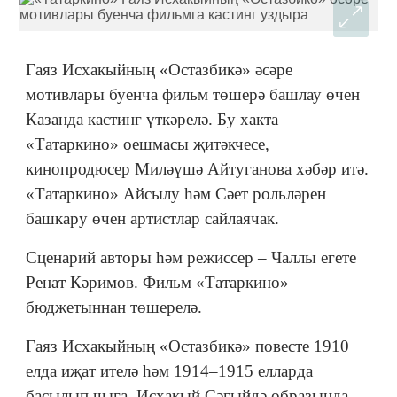
Гаяз Исхакыйның «Остазбикә» әсәре
мотивлары буенча фильм төшерә башлау өчен
Казанда кастинг үткәрелә. Бу хакта
«Татаркино» оешмасы җитәкчесе,
кинопродюсер Миләүшә Айтуганова хәбәр итә.
«Татаркино» Айсылу һәм Сәет рольләрен
башкару өчен артистлар сайлаячак.
Сценарий авторы һәм режиссер – Чаллы егете
Ренат Кәримов. Фильм «Татаркино»
бюджетыннан төшерелә.
Гаяз Исхакыйның «Остазбикә» повесте 1910
елда иҗат ителә һәм 1914–1915 елларда
басылып чыга. Исхакый Сәгыйдә образында