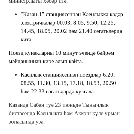
министрлыгы хәбәр итә.
"Казан-1" станциясеннән Каенлыкка кадәр
электричкалар 00.03, 8.05, 9.50, 12.25,
14.45, 18.05, 20.02 һәм 21.40 сәгатьләрдә
китә.
Поезд кунакларны 10 минут эчендә бәйрәм
мәйданыннан кире алып кайта.
Каенлык станциясеннән поездлар 6.20,
08.55, 11.30, 13.15, 17.18, 18.53, 20.50
һәм 22.33 сәгатьләрдә кузгала.
Казанда Сабан туе 23 июньдә Тынычлык
бистәсендә Каенлыкта һәм Аккош күле урман
зонасында уза.