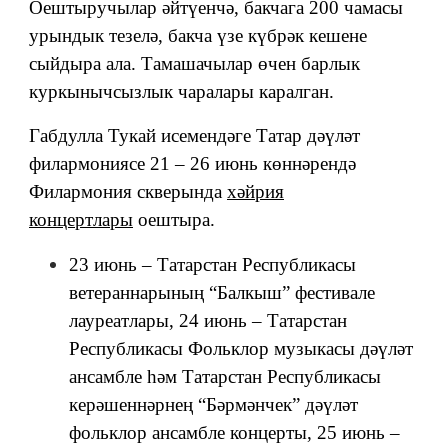
Оештыручылар әйтүенчә, бакчага 200 чамасы
урындык тезелә, бакча үзе күбрәк кешене
сыйдыра ала. Тамашачылар өчен барлык
куркынычсызлык чаралары каралган.
Габдулла Тукай исемендәге Татар дәүләт
филармониясе 21 – 26 июнь көннәрендә
Филармония скверында
хәйрия
концертлары
оештыра.
23 июнь – Татарстан Республикасы
ветераннарының “Балкыш” фестивале
лауреатлары, 24 июнь – Татарстан
Республикасы Фольклор музыкасы дәүләт
ансамбле һәм Татарстан Республикасы
керәшеннәрнең “Бәрмәнчек” дәүләт
фольклор ансамбле концерты, 25 июнь –