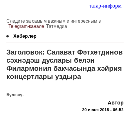
татар-информ
Следите за самым важным и интересным в
Telegram-канале
Татмедиа
Хәбәрләр
Заголовок: Салават Фәтхетдинов
сәхнәдәш дуслары белән
Филармония бакчасында хәйрия
концертлары уздыра
Бүлешү:
Автор
20 июня 2018 - 06:52