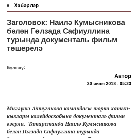
Хәбәрләр
Заголовок: Наилә Кумысникова
белән Гөлзада Сафиуллина
турында документаль фильм
төшерелә
Бүлешү:
Автор
20 июня 2018 - 05:23
Миләүшә Айтуганова командасы төрки хатын-
кызлары калейдоскобына документаль фильм
әзерли. Татарстанда Наилә Кумысникова
белән Гөлзада Сафиуллина турында