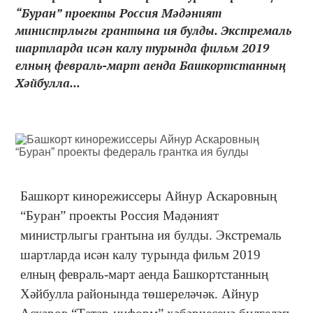
“Буран” проекты Россия Мәдәният
министрлыгы грантына ия булды. Экстремаль
шартларда исән калу турында фильм 2019
елның февраль-март аенда Башкортстанның
Хәйбулла...
Башкорт кинорежиссеры Айнур Аскаровның
“Буран” проекты Россия Мәдәният
министрлыгы грантына ия булды. Экстремаль
шартларда исән калу турында фильм 2019
елның февраль-март аенда Башкортстанның
Хәйбулла районында төшереләчәк. Айнур