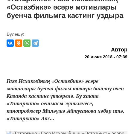
«Остазбикә» әсәре мотивлары
буенча фильмга кастинг уздыра
Бүлешү:
Автор
20 июня 2018 - 07:39
Гаяз Исхакыйның «Остазбикә» әсәре
мотивлары буенча фильм төшерә башлау өчен
Казанда кастинг үткәрелә. Бу хакта
«Татаркино» оешмасы җитәкчесе,
кинопродюсер Миләүшә Айтуганова хәбәр итә.
«Татаркино» Айс...