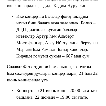
ике көн сорады”, - диде Кадим Нуруллин.
Ике концертта Балалар фонд тәкъдим
иткән биш балага акча җыелачак. Болар –
ДЦП диагнозы куелган балалар -
игезәкләр Артур һәм Альберт
Мостафиннар, Алсу Ибәтуллина, бертуган
Мәрьям һәм Рамазан Батырхановлар.
Кирәкле гомуми сумма – 687 мең сум.
Салават Фәтхетдинов һәм аның җыр театры
һәм сәхнәдәш дуслары концертлары, 21 һәм 22
июнь көннәрендә үтә.
Концертлар 21 июнь көнне 20.00 сәгатьтә
башлана, 22 июньдә – 19.00 сәгатьтә.