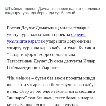
Россия Дәүләт Думасының милли телләрне
укыту турындагы закон проекты
беренче
укылышта каралган
утырышта документны
үзгәртү турында карар кабул ителде. Бу хакта
“Татар-информ” корреспондентына
Татарстаннан Дәүләт Думасы депутаты Илдар
Гыйльметдинов хәбәр итте.
“Иң мөһиме – бүген без закон проекты нинди
юнәлештә үзгәрәчәген билгеләүче карар кабул
иттек. Әгәр дә без әлеге теманы язгы сессиягә
"чишәргә" телибез икән, текст белән эшләргә
кирәк. Башка юл юк”, - диде депутат.