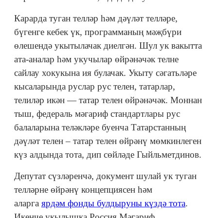
Карарда туган телләр һәм дәүләт телләре,
бүгенге кебек үк, программаның мәҗбүри
өлешендә укытылачак диелгән. Шул ук вакытта
ата-аналар һәм укучылар өйрәнәчәк телне
сайлау хокукына ия булачак. Укыту сәгатьләре
кысаларында руслар рус телен, татарлар,
телиләр икән — татар телен өйрәнәчәк. Моннан
тыш, федераль мәгариф стандартлары рус
балаларына теләкләре буенча Татарстанның
дәүләт телен – татар телен өйрәнү мөмкинлеген
күз алдында тота, дип сөйләде Гыйльметдинов.
Депутат сүзләренчә, документ шулай ук туган
телләрне өйрәнү концепциясен һәм
аларга
ярдәм фонды булдыруны күздә тота
.
Икенче укылышка Россия Мәгариф