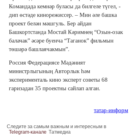
Командада кемнәр буласы да билгеле түгел, -
дип өстәде кинорежиссер. – Мин әле башка
проект белән мәшгуль. Бер айдан
Башкортстанда Мостай Кәримнең “Озын-озак
балачак” әсәре буенча “Таганок” фильмын
төшәрә башлаячакмын”.
Россия Федерациясе Мәдәният
министрлыгының Авторлык һәм
эксперименталь кино эксперт советы 68
гаризадан 35 проектны сайлап алган.
татар-информ
Следите за самым важным и интересным в
Telegram-канале
Татмедиа