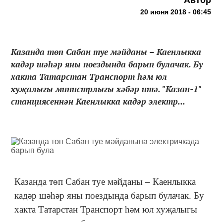
Автор
20 июня 2018 - 06:45
Казанда төп Сабан туе мәйданы – Каенлыкка
кадәр шәһәр яны поездында барып булачак. Бу
хакта Татарстан Транспорт һәм юл
хуҗалыгы министрлыгы хәбәр итә. "Казан-1"
станциясеннән Каенлыкка кадәр электр...
Казанда төп Сабан туе мәйданы – Каенлыкка
кадәр шәһәр яны поездында барып булачак. Бу
хакта Татарстан Транспорт һәм юл хуҗалыгы