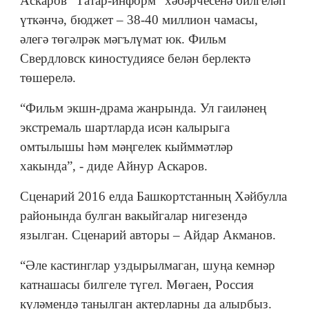
Аскаров “Татар-информ” хәбәрчесенә билгеләп
үткәнчә, бюджет – 38-40 миллион чамасы,
әлегә төгәлрәк мәгълүмат юк. Фильм
Свердловск киностудиясе белән берлектә
төшерелә.
“Фильм экшн-драма жанрында. Ул гаиләнең
экстремаль шартларда исән калырыга
омтылышы һәм мәңгелек кыйммәтләр
хакында”, - диде Айнур Аскаров.
Сценарий 2016 елда Башкортстанның Хәйбулла
районында булган вакыйгалар нигезендә
язылган. Сценарий авторы – Айдар Акманов.
“Әле кастинглар уздырылмаган, шуңа кемнәр
катнашасы билгеле түгел. Мөгаен, Россия
күләмендә танылган актерларны да алырбыз.