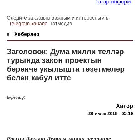
татар-информ
Следите за самым важным и интересным в
Telegram-канале
Татмедиа
Хәбәрләр
Заголовок: Дума милли телләр
турында закон проектын
беренче укылышта төзәтмәләр
белән кабул итте
Бүлешү:
Автор
20 июня 2018 - 05:19
Россия Дәүләт Думасы милли телләрне