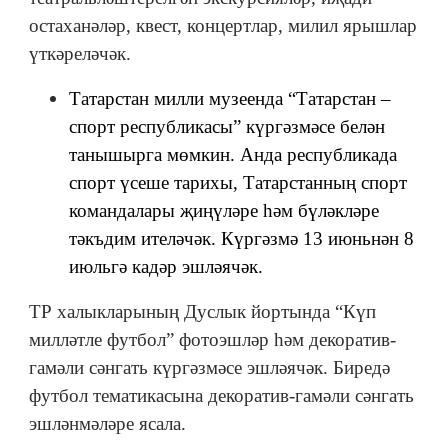
остаханәләр, квест, концертлар, милил ярышлар
үткәреләчәк.
Татарстан милли музеенда “Татарстан –
спорт республикасы” күргәзмәсе белән
танышырга мөмкин. Анда республикада
спорт үсеше тарихы, Татарстанның спорт
командалары җиңүләре һәм бүләкләре
тәкъдим ителәчәк. Күргәзмә 13 июньнән 8
июльгә кадәр эшләячәк.
ТР халыкларының Дуслык йортында “Күп
милләтле футбол” фотоэшләр һәм декоратив-
гамәли сәнгать күргәзмәсе эшләячәк. Биредә
футбол тематикасына декоратив-гамәли сәнгать
эшләнмәләре ясала.