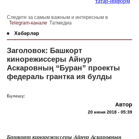
татар-информ
Следите за самым важным и интересным в
Telegram-канале
Татмедиа
Хәбәрләр
Заголовок: Башкорт
кинорежиссеры Айнур
Аскаровның “Буран” проекты
федераль грантка ия булды
Бүлешү:
Автор
20 июня 2018 - 05:39
Башкорт кинорежиссеры Айнур Аскаровның