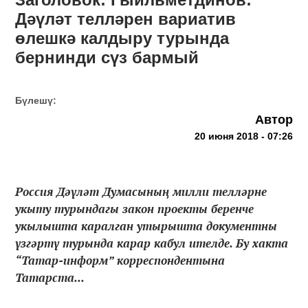
Дәүләт телләрен вариатив
өлешкә калдыру турында
бернинди сүз бармый
Бүлешү:
Автор
20 июня 2018 - 07:26
Россия Дәүләт Думасының милли телләрне
укыту турындагы закон проекты беренче
укылышта каралган утырышта документны
үзгәртү турында карар кабул ителде. Бу хакта
“Татар-информ” корреспондентына
Татарста...