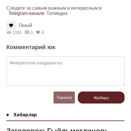
Следите за самым важным и интересным в
Telegram-канале
Татмедиа
Ошый
1315
0
0
Комментарий юк
Теркәлү
Җибәрү
Хәбәрләр
Заголовок: Гыйльметдинов: