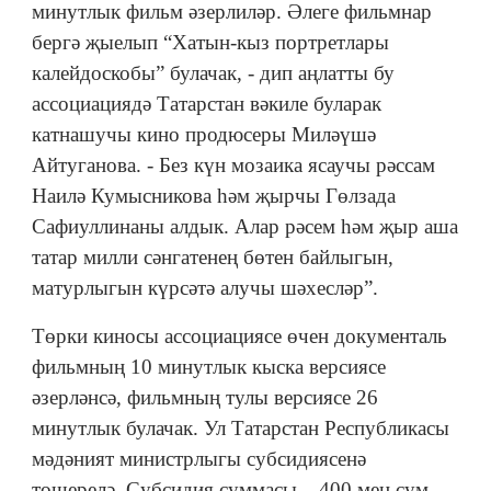
минутлык фильм әзерлиләр. Әлеге фильмнар
бергә җыелып “Хатын-кыз портретлары
калейдоскобы” булачак, - дип аңлатты бу
ассоциациядә Татарстан вәкиле буларак
катнашучы кино продюсеры Миләүшә
Айтуганова. - Без күн мозаика ясаучы рәссам
Наилә Кумысникова һәм җырчы Гөлзада
Сафиуллинаны алдык. Алар рәсем һәм җыр аша
татар милли сәнгатенең бөтен байлыгын,
матурлыгын күрсәтә алучы шәхесләр”.
Төрки киносы ассоциациясе өчен документаль
фильмның 10 минутлык кыска версиясе
әзерләнсә, фильмның тулы версиясе 26
минутлык булачак. Ул Татарстан Республикасы
мәдәният министрлыгы субсидиясенә
төшерелә. Субсидия суммасы – 400 мең сум.