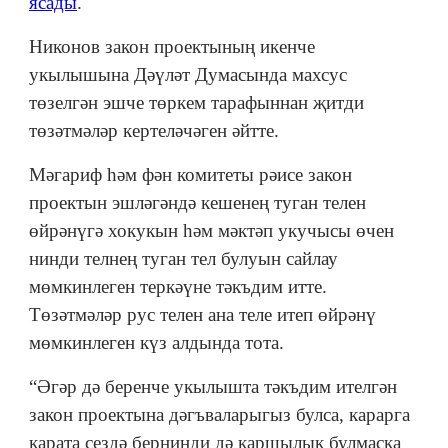
ясады
.
Никонов закон проектының икенче
укылышына Дәүләт Думасында махсус
төзелгән эшче төркем тарафыннан җитди
төзәтмәләр кертеләчәген әйтте.
Мәгариф һәм фән комитеты рәисе закон
проектын эшләгәндә кешенең туган телен
өйрәнүгә хокукын һәм мәктәп укучысы өчен
нинди телнең туган тел булуын сайлау
мөмкинлеген теркәүне тәкъдим итте.
Төзәтмәләр рус телен ана теле итеп өйрәнү
мөмкинлеген күз алдында тота.
“Әгәр дә беренче укылышта тәкъдим ителгән
закон проектына дәгъваларыгыз булса, карарга
карата сездә бернинди дә каршылык булмаска