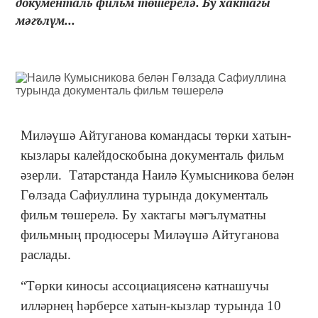
документаль фильм төшерелә. Бу хактагы
мәгълүм...
Миләүшә Айтуганова командасы төрки хатын-
кызлары калейдоскобына документаль фильм
әзерли. Татарстанда Наилә Кумысникова белән
Гөлзада Сафиуллина турында документаль
фильм төшерелә. Бу хактагы мәгълүматны
фильмның продюсеры Миләүшә Айтуганова
раслады.
“Төрки киносы ассоциациясенә катнашучы
илләрнең һәрберсе хатын-кызлар турында 10