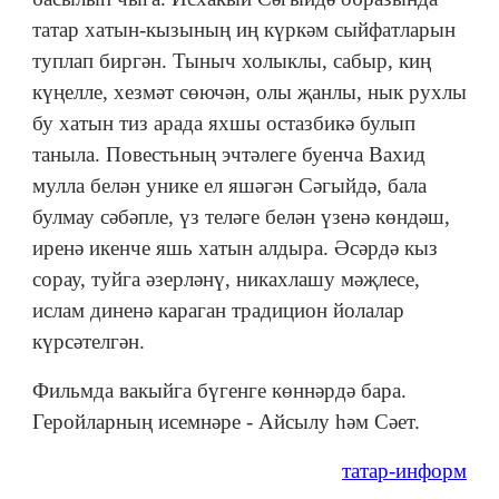
татар хатын-кызының иң күркәм сыйфатларын
туплап биргән. Тыныч холыклы, сабыр, киң
күңелле, хезмәт сөючән, олы җанлы, нык рухлы
бу хатын тиз арада яхшы остазбикә булып
таныла. Повестьның эчтәлеге буенча Вахид
мулла белән унике ел яшәгән Сәгыйдә, бала
булмау сәбәпле, үз теләге белән үзенә көндәш,
иренә икенче яшь хатын алдыра. Әсәрдә кыз
сорау, туйга әзерләнү, никахлашу мәҗлесе,
ислам диненә караган традицион йолалар
күрсәтелгән.
Фильмда вакыйга бүгенге көннәрдә бара.
Геройларның исемнәре - Айсылу һәм Сәет.
татар-информ