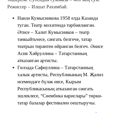
Режиссер – Илшат Рәхимбай.
Наилә Кумысникова 1958 елда Казанда
туган. Театр мохитендә тәрбияләнгән.
Әтисе – Халит Кумысников – театр
тәнкыйтьчесе, сәнгать белгече, татар
театрын тирәнтен өйрәнгән белгеч. Әнисе
Асия Хәйруллина – Татарстанның
атказанган артисты.
Гөлзада Сафиуллина – Татарстанның
халык артисты, Республиканың М. Җәлил
исемендәге бүләк иясе, Кырым
Республикасының атказанган сәнгать
эшлеклесе, “Сөембикә варислары” төрки-
татар балалар фестивален оештыручы.