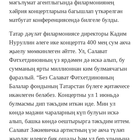
мәгълүмат агентлыгында филармониянең
хәйрия концертларына багышлап үткәрелгән
матбугат конференциясендә билгеле булды.
Татар дәүләт филармониясе директоры Кадим
Нуруллин әлеге ике концертта 400 мең сум акча
җыелу мөмкинлеген әйтте. Ул, Салават
Фәтхетдиновның үз ярдәмен дә искә алып, бу
сумманың ярты миллионнан ким булмаячагын
фаразлый. “Без Салават Фәтхетдиновның
Балалар фондының Татарстан бүлеге җитәкчесе
икәнлеген беләбез. Концертны ул 1 июньдә
булмасмы дип тәкъдим иткән иде. Мин ул
көндә мәдәни чараларның күп булуын искә
алып, башка көндә оештырырга тәкъдим иттем.
Салават Зәкиевичка артистның үзе акча түләп
җырлау идеясе бик ошады һәм ул бер урынына