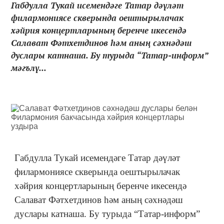
Габдулла Тукай исемендәге Татар дәүләт
филармониясе скверында оештырылачак
хәйрия концертларының беренче икесендә
Салават Фәтхетдинов һәм аның сәхнәдәш
дуслары катнаша. Бу турыда “Татар-информ”
мәгълү...
Габдулла Тукай исемендәге Татар дәүләт
филармониясе скверында оештырылачак
хәйрия концертларының беренче икесендә
Салават Фәтхетдинов һәм аның сәхнәдәш
дуслары катнаша. Бу турыда “Татар-информ”