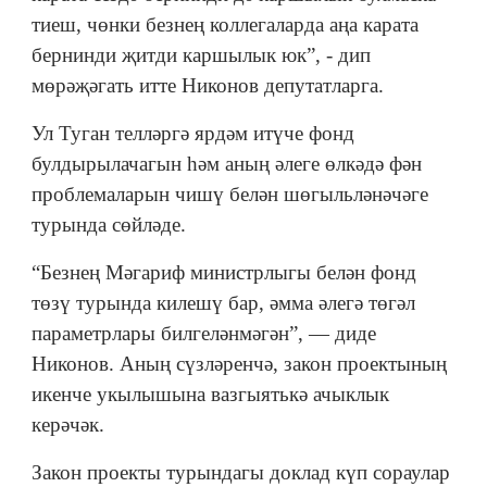
тиеш, чөнки безнең коллегаларда аңа карата
бернинди җитди каршылык юк”, - дип
мөрәҗәгать итте Никонов депутатларга.
Ул Туган телләргә ярдәм итүче фонд
булдырылачагын һәм аның әлеге өлкәдә фән
проблемаларын чишү белән шөгыльләнәчәге
турында сөйләде.
“Безнең Мәгариф министрлыгы белән фонд
төзү турында килешү бар, әмма әлегә төгәл
параметрлары билгеләнмәгән”, — диде
Никонов. Аның сүзләренчә, закон проектының
икенче укылышына вазгыятькә ачыклык
керәчәк.
Закон проекты турындагы доклад күп сораулар