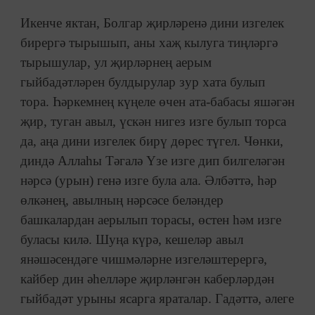
Икенче яктан, Болгар җирләренә дини изгелек
бирергә тырышып, аны хаҗ кылуга тиңләргә
тырышулар, ул җирләрнең аерым
гыйбадәтләрен булдырулар зур хата булып
тора. Һәркемнең күңеле өчен ата-бабасы яшәгән
җир, туган авыл, үскән нигез изге булып торса
да, аңа дини изгелек бирү дөрес түгел. Чөнки,
диндә Аллаһы Тәгалә Үзе изге дип билгеләгән
нәрсә (урын) генә изге була ала. Әлбәттә, һәр
өлкәнең, авылның нәрсәсе беләндер
башкалардан аерылып торасы, өстен һәм изге
буласы килә. Шуңа күрә, кешеләр авыл
янәшәсендәге чишмәләрне изгеләштерергә,
кайбер дин әһелләре җирләнгән каберләрдән
гыйбадәт урыны ясарга яраталар. Гадәттә, әлеге