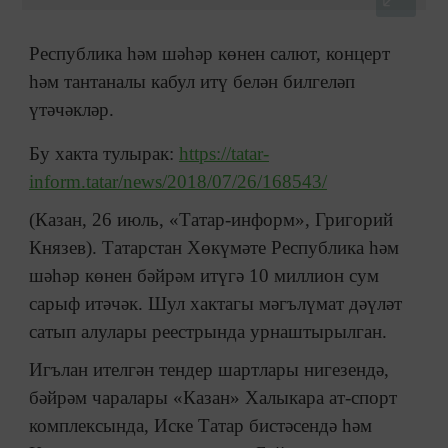
Республика һәм шәһәр көнен салют, концерт
һәм тантаналы кабул итү белән билгеләп
үтәчәкләр.
Бу хакта тулырак:
https://tatar-
inform.tatar/news/2018/07/26/168543/
(Казан, 26 июль, «Татар-информ», Григорий
Князев). Татарстан Хөкүмәте Республика һәм
шәһәр көнен бәйрәм итүгә 10 миллион сум
сарыф итәчәк. Шул хактагы мәгълүмат дәүләт
сатып алулары реестрында урнаштырылган.
Игълан ителгән тендер шартлары нигезендә,
бәйрәм чаралары «Казан» Халыкара ат-спорт
комплексында, Иске Татар бистәсендә һәм