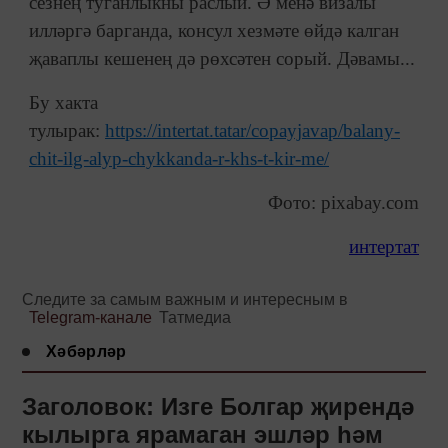
сезнең туганлыкны раслый. Ә менә визалы
илләргә барганда, консул хезмәте өйдә калган
җаваплы кешенең дә рөхсәтен сорый. Дәвамы...
Бу хакта
тулырак:
https://intertat.tatar/copayjavap/balany-
chit-ilg-alyp-chykkanda-r-khs-t-kir-me/
Фото: pixabay.com
интертат
Следите за самым важным и интересным в
Telegram-канале
Татмедиа
Хәбәрләр
Заголовок: Изге Болгар җирендә
кылырга ярамаган эшләр һәм