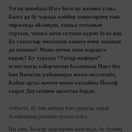
Узган шимбәдә Изге Болгар җыены узды.
Быел да бу чарада кайбер кешелəрнең таш
тирəсендə əйлəнүен, ташка тотынып
торуын, ташка акча салуын күреп була иде.
Бу гамəллəр мөселман кешесе өчен чыннан
да тиешме? Моңа ничек итеп карарга
кирəк? Бу турыда “Татар-информ”
агентлыгы хәбәрчесенә Казанның Идел буе
һәм Вахитов районнары имам-мөхтәсибе,
Кабан арты мәчете имам-хатыйбы Йосыф
хәзрәт Дәүләтшин аңлатма бирде.
Әлбәттә, бу бик мөһим һәм урынлы сорау.
Аллаһының рәхмәте яусын сезгә.
Иң элек, Болгар җирләренә килгәндә, бу безнең