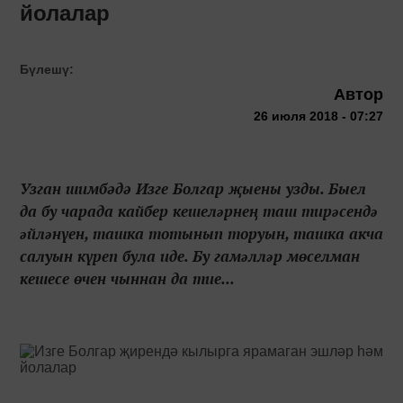
йолалар
Бүлешү:
Автор
26 июля 2018 - 07:27
Узган шимбәдә Изге Болгар җыены узды. Быел
да бу чарада кайбер кешелəрнең таш тирəсендə
əйлəнүен, ташка тотынып торуын, ташка акча
салуын күреп була иде. Бу гамəллəр мөселман
кешесе өчен чыннан да тие...