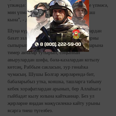
үпкәндә: “Әгәр сине Аллаһының илчесе үпмәсә,
мин үпмәс идем. Чөнки, син барыбер таш
кына”, - дигән.
Шуңа күрә, Болгар җирләрендәге ташлардан
бәхет эзләү, алар тирәли әйләнүләр, аларны
сыпырып дога кылулар, тишек-тошыкларына
тимер акчалар тутырып, соңыннан
авырулардан шифа, бәла-казалардан котылу
көтсәң, Раббым сакласын, зур гөнаһка
чумасың. Шушы Болгар җирләрендә бит,
бабаларыбыз утка, кояшка, ташларга табыну
кебек хорафатлардан арынып, бер Аллаһыга
гыйбадәт кылу юлына кайтканнар. Без ул
җирләрне яңадан мәҗүсилеккә кайту урыны
ясарга тиеш түгелбез.