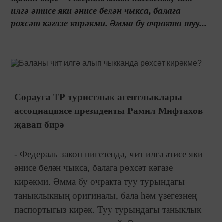
илгә әтисе яки әнисе белән чыкса, балага
рөхсәт кәгазе кирәкми. Әмма бу очракта туу...
Сорауга ТР туристлык агентлыклары
ассоциациясе президенты Рамил Мифтахов
җавап бирә
- Федераль закон нигезендә, чит илгә әтисе яки
әнисе белән чыкса, балага рөхсәт кәгазе
кирәкми. Әмма бу очракта туу турындагы
таныклыкның оригиналы, бала һәм үзегезнең
паспортыгыз кирәк. Туу турындагы таныклык