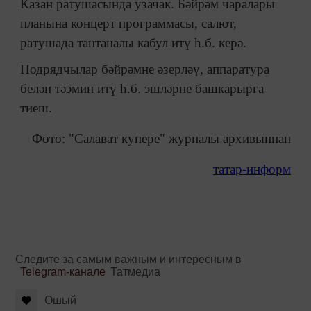
Казан ратушасында узачак. Бәйрәм чаралары
планына концерт программасы, салют,
ратушада тантаналы кабул итү һ.б. керә.
Подрядчылар бәйрәмне әзерләү, аппаратура
белән тәэмин итү һ.б. эшләрне башкарырга
тиеш.
Фото: "Салават купере" журналы архивыннан
татар-информ
Следите за самым важным и интересным в
Telegram-канале
Татмедиа
Ошый