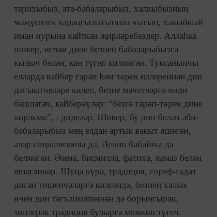
тарихыбыз, ата-бабаларыбыз, халкыбызның
мәҗүсилек караңгылыгыннан чыгып, хакыйкый
иман нурына кайткан җирләребездер. Аллаһка
шөкер, ислам дине безнең бабаларыбызга
кылыч белән, кан түгеп килмәгән. Туксанынчы
елларда кайбер гарәп һәм төрек илләреннән дин
дәгъватчеләре килеп, безне мәчетләргә өнди
башлагач, кайберәүләр: “безгә гарәп-төрек дине
кирәкми”, - диделәр. Шөкер, бу дин белән әби-
бабаларыбыз мең елдан артык вакыт яшәгән,
алар социализмны да, Ленин бабайны да
белмәгән. Әмма, бисмилла, фатиха, намаз белән
яшәгәннәр. Шуңа күрә, традиция, гореф-гадәт
дигән төшенчәләргә килгәндә, безнең халык
өчен дин тәгълиматеннән дә борынгырак,
төплерәк традиция булырга мөмкин түгел.