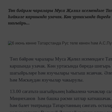
Төп бәйрәм чаралары Муса Җәлил исемендәге Т
һәйкәле каршында узачак. Көн уртасында биредә
шагыйрь...
Төп бәйрәм чаралары Муса Җәлил исемендәге Тат
каршында узачак. Көн уртасында биредә шигырь 
шагыйрьләре һәм язучылары чыгыш ясаячак. Әлег
һәм Мәскәүдән язучылар чакырулы.
13.00 сәгатьтә шагыйрьнең һәйкәленә чәчәкләр с
Миңнеханов һәм башка рәсми затлар катнашачак. 
һәм балет театрында Татарстанның сәнгать оста