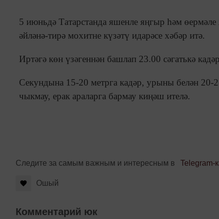
5 июньдә Татарстанда яшенле яңгыр һәм өермәле 
әйләнә-тирә мохитне күзәтү идарәсе хәбәр итә.
Иртәгә көн үзәгеннән башлап 23.00 сәгатькә кадә
Секундына 15-20 метрга кадәр, урыны белән 20-2
чыкмау, ерак араларга бармау киңәш ителә.
Следите за самым важным и интересным в
Telegram-
Ошый
Комментарий юк