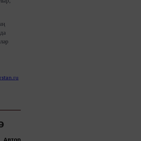
лыр,
ың
нда
әләр
rstan.ru
ә
Автор