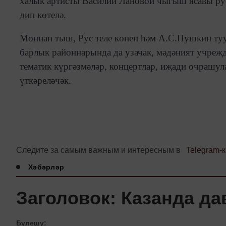
халык артисты Василий Лановой чыгыш ясавы ру
дип көтелә.
Моннан тыш, Рус теле көнен һәм А.С.Пушкин ту
барлык районнарында да узачак, мәдәният учреж
тематик күргәзмәләр, концертлар, иҗади очрашул
үткәреләчәк.
Следите за самым важным и интересным в
Telegram-
Хәбәрләр
Заголовок: Казанда д
Бүлешү: