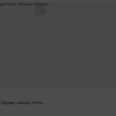
 бармау киңәш ителә.