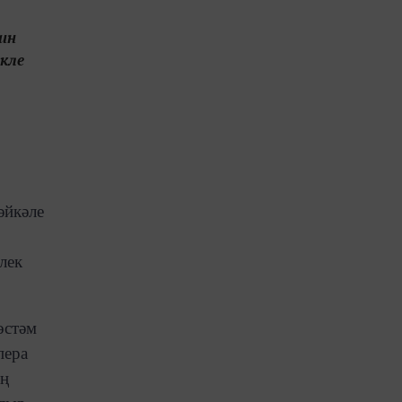
ин
кле
әйкәле
лек
өстәм
пера
ың