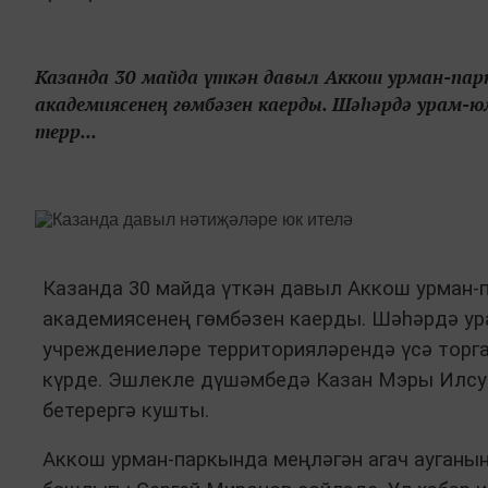
Казанда 30 майда үткән давыл Аккош урман-парк
академиясенең гөмбәзен каерды. Шәһәрдә урам-ю
терр...
Казанда 30 майда үткән давыл Аккош урман-п
академиясенең гөмбәзен каерды. Шәһәрдә ур
учреждениеләре территорияләрендә үсә торга
күрде. Эшлекле дүшәмбедә Казан Мэры Илсу
бетерергә кушты.
Аккош урман-паркында меңләгән агач ауганы