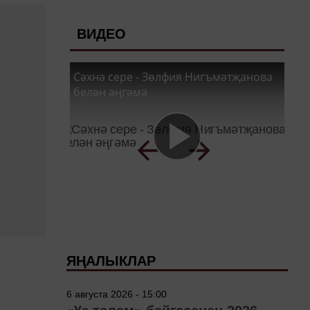
ВИДЕО
Сәхнә сере - Зөлфия Нигъмәтҗанова
белән әңгәмә
ЯҢАЛЫКЛАР
6 августа 2026 - 15:00