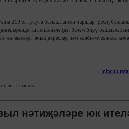
с шигъриятен һәм әдәбиятын сөючеләргә чын бүләк бу
уына 219 ел тулуга багышланган чаралар республикан
дениеләрендә, китапханәләрдә, белем бирү оешмалары
ар, әңгәмәләр, ачык дәресләр һәм әдәби-музыкаль кич
mincult.tata
канале
Татмедиа
авыл нәтиҗәләре юк ител