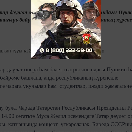
атар дәүләт опера һәм балет театры янындагы Пушк
 шигырь бәйрәме башлана, анда республиканың күрене
ар дәүләт опера һәм балет театры янындагы Пушкин һ
бәйрәме башлана, анда республиканың күренекле
е чарага укучылар һәм студентлар, иҗади җәмәгатьче
алу була. Чарада Татарстан Республикасы Президенты Р
14.00 сәгатьтә Муса Җәлил исемендәге Татар дәүләт о
лары катнашында концерт үткәреләчәк. Биредә СССРн