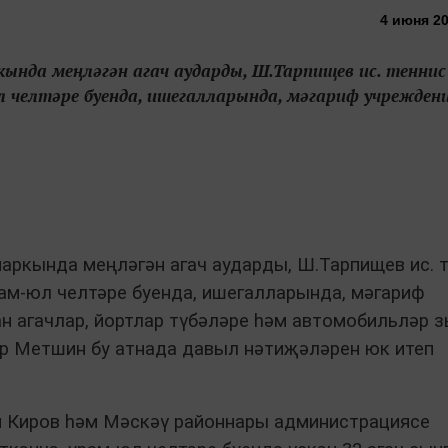
4 июня 20
ында меңләгән агач аударды, Ш.Тарпищев ис. теннис
л челтәре буенда, ишегалларында, мәгариф учрежден
аркында меңләгән агач аударды, Ш.Тарпищев ис. 
ам-юл челтәре буенда, ишегалларында, мәгариф
н агачлар, йортлар түбәләре һәм автомобильләр 
р Метшин бу атнада давыл нәтиҗәләрен юк итеп
н Киров һәм Мәскәү районнары администрациясе