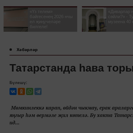
«Үз телем»
«Диварлар 
бәйгесенең 2026 нчы
сөйли?» - Т
ел җиңүчеләре
музеена 40 
билгеле!
Хәбәрләр
Татарстанда һава то
Бүлешү:
Мөмкинлеккә карап, өйдән чыкмау, ерак аралар
яңгыр һәм өермәле җил көтелә. Бу хакта Татар
ид...