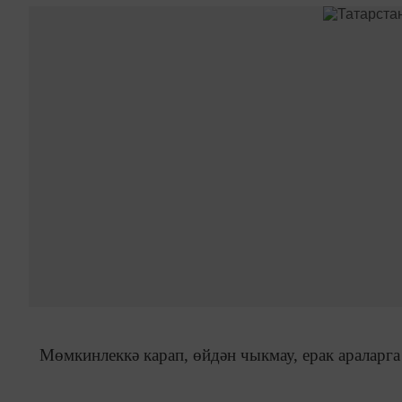
Мөмкинлеккә карап, өйдән чыкмау, ерак араларга