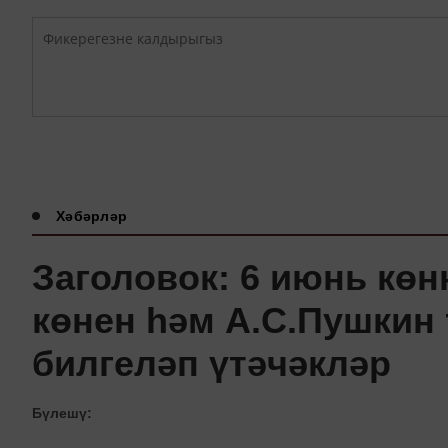
Хәбәрләр
Заголовок: 6 июнь көн
көнен һәм А.С.Пушкин
билгеләп үтәчәкләр
Бүлешү: