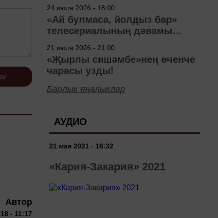
40 ел
24 июля 2026 - 18:00
«Ай булмаса, йолдыз бар»
телесериалының дәвамы
төшерелә!
21 июля 2026 - 21:00
«Җырлы сишәмбе»нең өченче
чарасы узды!
рү
Барлык яңалыклар
АУДИО
21 мая 2021 - 16:32
«Кария-Закария» 2021
Автор
18 - 11:17