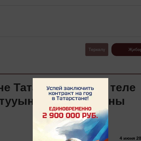
Теркәлү
Җибә
не Татарстанда Рус теле
 тууына 219 ел тулуны
4 июня 20