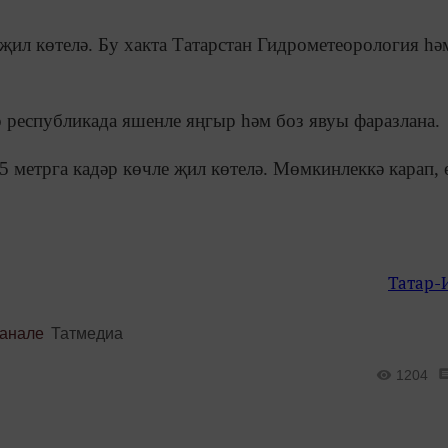
җил көтелә. Бу хакта Татарстан Гидрометеорология һә
р республикада яшенле яңгыр һәм боз явуы фаразлана.
5 метрга кадәр көчле җил көтелә. Мөмкинлеккә карап,
Татар-
канале
Татмедиа
1204