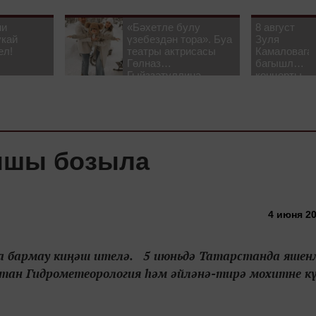
ни
«Бәхетле булу
8 август
укай
үзебездән тора». Буа
Зуля
ел!
театры актрисасы
Камаловага
Гөлназ
багышлау
Гыйззәтуллина-
концерты
Гатауллина белән
узачак
әңгәмә
рышы бозыла
4 июня 20
га бармау киңәш ителә. 5 июньдә Татарстанда яшен
стан Гидрометеорология һәм әйләнә-тирә мохитне к