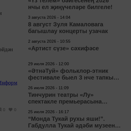
«Үз телем» бәйгесенең 2026
нчы ел җиңүчеләре билгеле!
м
3 августа 2026 - 14:04
8 август Зуля Камаловага
багышлау концерты узачак
2 августа 2026 - 10:55
«Артист сүзе» сәхифәсе
 өйдән
29 июля 2026 - 12:00
«ӘтнәТуй» фольклор-этник
фестивале быел 3 нче тапкыр
Информ
узачак
26 июля 2026 - 11:09
Тинчурин театры «Лу»
спектакле премьерасына
әзерләнә
0
0
25 июля 2026 - 16:17
“Монда Тукай рухы яши!”.
Габдулла Тукай әдәби музеена