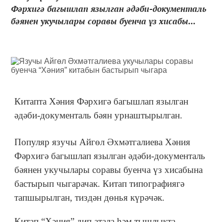
Фәрхигә багышлап язылган әдәби-документаль
бәянен укучылары соравы буенча үз хисабы...
Китапта Хәния Фәрхигә багышлап язылган
әдәби-документаль бәян урнаштырылган.
Популяр язучы Айгөл Әхмәтгалиева Хәния
Фәрхигә багышлап язылган әдәби-документаль
бәянен укучылары соравы буенча үз хисабына
бастырып чыгарачак. Китап типографиягә
тапшырылган, тиздән дөнья күрәчәк.
Китап “Хәния” дип атала һәм тышлыкта