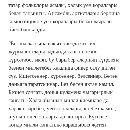
татар фольклоры асылы, халык уен кораллары
белән танышты. Ансамбль артистлары берничә
композицияне уен кораллары белән җырлап-
биеп башкарды.
“Без кыска гына вакыт эчендә чит ил
журналистлары алдында сәнгатебезне
күрсәтәбез икән, бу барыбер аларның күңеленә
безнең милләтебез хакында фикер салу дигән
сүз. Ишетсеннәр, күрсеннәр, белсеннәр. Бөтен
дөньяга таратсыннар. Без бөтен яктан камил.
Безнең сәнгать дөнья күләменә чыгарырлык
сәнгать. Халкыбызның милли киемнәре дә,
хәрәкәтләребез, уен кораллары, көебез камил,
шуның өчен эшләргә дә эшләргә. Бүгенге
көндә милли сәнгатькә карашыбыз җитеп