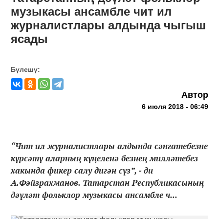
музыкасы ансамбле чит ил
журналистлары алдында чыгыш
ясады
Бүлешү:
Автор
6 июля 2018 - 06:49
“Чит ил журналистлары алдында сәнгатебезне
күрсәтү аларның күңеленә безнең милләтебез
хакында фикер салу дигән сүз”, - ди
А.Фәйзрахманов. Татарстан Республикасының
дәүләт фольклор музыкасы ансамбле ч...