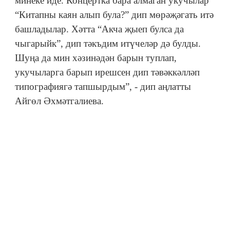
минеке иде. Концертка бара алмаган укучылар
“Китапны каян алып була?” дип мөрәҗәгать итә
башладылар. Хәтта “Акча җыеп булса да
чыгарыйк”, дип тәкъдим итүчеләр дә булды.
Шуңа да мин хәзинәдән барын туплап,
укучыларга барып ирешсен дип тәвәккәлләп
типографиягә тапшырдым”, - дип аңлатты
Айгөл Әхмәтгалиева.