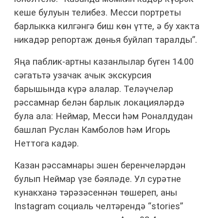
кеше булуын телибез. Месси портреты
барлыкка килгәнгә биш көн үтте, ә бу хакта
никадәр репортаж дөнья буйлап таралды”.
Яңа паблик-артны казанлылар бүген 14.00
сәгатьтә узачак ачык экскурсия
барышында күрә алалар. Теләүчеләр
рәссамнар белән барлык локацияләрдә
була ала: Неймар, Месси һәм Роналдудан
башлап Руслан Камболов һәм Игорь
Неттога кадәр.
Казан рәссамнары эшен беренчеләрдән
булып Неймар үзе бәяләде. Ул сурәтне
кунакханә тәрәзәсеннән төшереп, аны
Instagram социаль челтәрендә “stories”