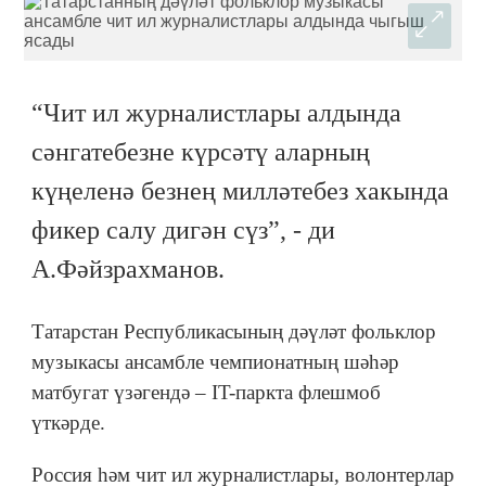
“Чит ил журналистлары алдында
сәнгатебезне күрсәтү аларның
күңеленә безнең милләтебез хакында
фикер салу дигән сүз”, - ди
А.Фәйзрахманов.
Татарстан Республикасының дәүләт фольклор
музыкасы ансамбле чемпионатның шәһәр
матбугат үзәгендә – IT-паркта флешмоб
үткәрде.
Россия һәм чит ил журналистлары, волонтерлар