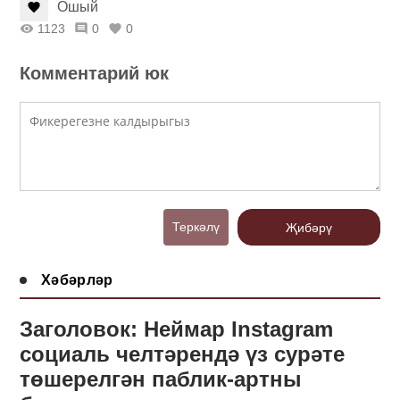
Ошый
1123
0
0
Комментарий юк
Теркәлү
Җибәрү
Хәбәрләр
Заголовок: Неймар Instagram
социаль челтәрендә үз сурәте
төшерелгән паблик-артны