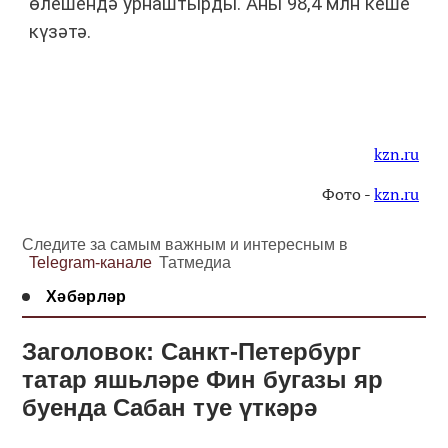
өлешендә урнаштырды. Аны 98,4 млн кеше
күзәтә.
kzn.ru
Фото -
kzn.ru
Следите за самым важным и интересным в
Telegram-канале
Татмедиа
Хәбәрләр
Заголовок: Санкт-Петербург
татар яшьләре Фин бугазы яр
буенда Сабан туе үткәрә