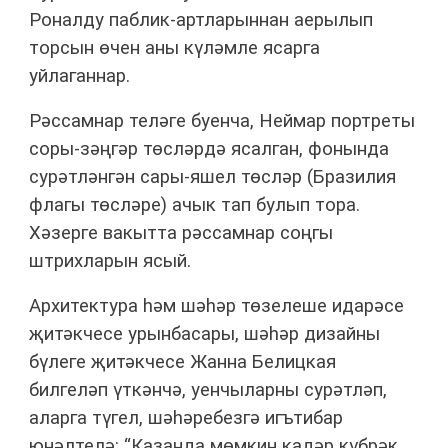
Роналду паблик-артларыннан аерылып
торсын өчен аны күләмле ясарга
уйлаганнар.
Рәссамнар теләге буенча, Неймар портреты
соры-зәңгәр төсләрдә ясалган, фонында
сурәтләнгән сары-яшел төсләр (Бразилия
флагы төсләре) ачык тап булып тора.
Хәзерге вакытта рәссамнар соңгы
штрихларын ясый.
Архитектура һәм шәһәр төзелеше идарәсе
җитәкчесе урынбасары, шәһәр дизайны
бүлеге җитәкчесе Жанна Белицкая
билгеләп үткәнчә, уенчыларны сурәтләп,
аларга түгел, шәһәребезгә игътибар
юнәлтелә: “Казанда мөмкин кадәр күбрәк