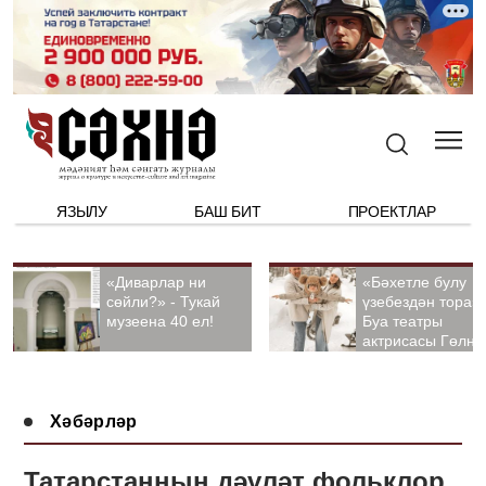
ЯЗЫЛУ
БАШ БИТ
ПРОЕКТЛАР
«Диварлар ни
«Бәхетле булу
сөйли?» - Тукай
үзебездән тора».
музеена 40 ел!
Буа театры
актрисасы Гөлна
Гыйззәтуллина-
Гатауллина белә
әңгәмә
Хәбәрләр
Татарстанның дәүләт фольклор