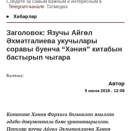
Следите за самым важным и интересным в
Telegram-канале
Татмедиа
Хәбәрләр
Заголовок: Язучы Айгөл
Әхмәтгалиева укучылары
соравы буенча “Хәния” китабын
бастырып чыгара
Бүлешү:
Автор
5 июля 2018 - 12:08
Китапта Хәния Фәрхигә багышлап язылган
әдәби-документаль бәян урнаштырылган.
Популяр язучы Айгөл Әхмәтгалиева Хәния