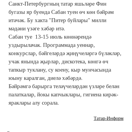
Санкт-Петербургның татар яшьләре Фин
бугазы яр буенда Сабан туен өч көн бәйрәм
итәчәк. Бу хакта "Питер буйлары" милли
мәдәни үзәге хәбәр итә.
Сабан туе 13-15 июль көннәрендә
уздырылачак. Программада уеннар,
конкурслар, бәйгеләрдә җиңүчеләргә бүләкләр,
учак янында җырлар, дискотека, көнгә өч
тапкыр туклану, су коену, кыр мунчасында
юыну каралган, диелә хәбәрдә.
Бәйрәмгә барырга теләүчеләрдән үзләре белән
палаткалар, йокы капчыклары, гигиена кирәк-
яраклары алу сорала.
Татар-Информ