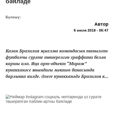
бәяләде
Бүлешү:
Автор
6 июля 2018 - 06:47
Казан Бразилия җыелма командасын танылган
футболчы сурәте төшерелгән граффити белән
каршы ала. Яңа арт-объект “Мираж”
кунакханәсе янындагы мәктәп бинасында
барлыкка килде. Әлеге кунакханәдә Бразилия к...