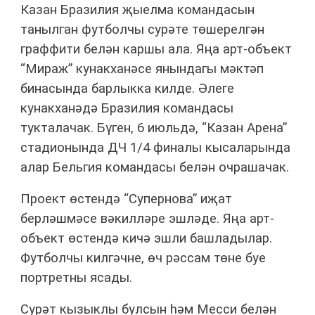
Казан Бразилия җыелма командасын
танылган футболчы сурәте төшерелгән
граффити белән каршы ала. Яңа арт-объект
“Мираж” кунакханәсе янындагы мәктәп
бинасында барлыкка килде. Әлеге
кунакханәдә Бразилия командасы
тукталачак. Бүген, 6 июльдә, “Казан Арена”
стадионында ДЧ 1/4 финалы кысаларында
алар Бельгия командасы белән очрашачак.
Проект өстендә “Супернова” иҗат
берләшмәсе вәкилләре эшләде. Яңа арт-
объект өстендә кичә эшли башладылар.
Футболчы килгәчне, өч рәссам төне буе
портретны ясады.
Сурәт кызыклы булсын һәм Месси белән