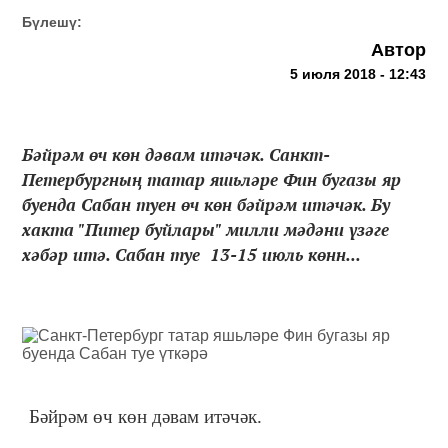
Бүлешү:
Автор
5 июля 2018 - 12:43
Бәйрәм өч көн дәвам итәчәк. Санкт-
Петербургның татар яшьләре Фин бугазы яр
буенда Сабан туен өч көн бәйрәм итәчәк. Бу
хакта "Питер буйлары" милли мәдәни үзәге
хәбәр итә. Сабан туе 13-15 июль көнн...
Бәйрәм өч көн дәвам итәчәк.