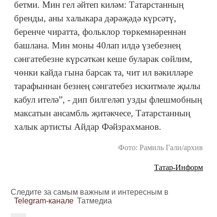
бетми. Мин гел әйтеп киләм: Татарстанның
бренды, аны халыкара дәрәҗәдә күрсәтү,
беренче чиратта, фольклор төркемнәреннән
башлана. Мин моны 40лап илдә үзебезнең
сәнгатебезне күрсәткән кеше буларак сөйлим,
чөнки кайда гына барсак та, чит ил вәкилләре
тарафыннан безнең сәнгатебез искитмәле җылы
кабул ителә”, - дип билгеләп узды флешмобның
максатын ансамбль җитәкчесе, Татарстанның
халык артисты Айдар Фәйзрахманов.
Фото: Рамиль Гали/архив
Татар-Информ
Следите за самым важным и интересным в
Telegram-канале
Татмедиа