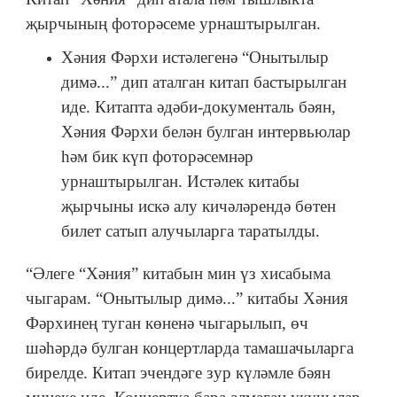
җырчының фоторәсеме урнаштырылган.
Хәния Фәрхи истәлегенә “Онытылыр
димә...” дип аталган китап бастырылган
иде. Китапта әдәби-документаль бәян,
Хәния Фәрхи белән булган интервьюлар
һәм бик күп фоторәсемнәр
урнаштырылган. Истәлек китабы
җырчыны искә алу кичәләрендә бөтен
билет сатып алучыларга таратылды.
“Әлеге “Хәния” китабын мин үз хисабыма
чыгарам. “Онытылыр димә...” китабы Хәния
Фәрхинең туган көненә чыгарылып, өч
шәһәрдә булган концертларда тамашачыларга
бирелде. Китап эчендәге зур күләмле бәян