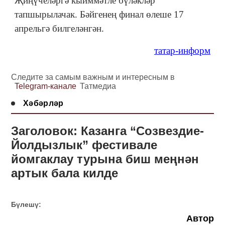
Җиңүчеләргә кыйммәтле бүләкләр
тапшырылачак. Бәйгенең финал өлеше 17
апрельгә билгеләнгән.
татар-информ
Следите за самым важным и интересным в
Telegram-канале
Татмедиа
Хәбәрләр
Заголовок: Казанга “Созвездие-
Йолдызлык” фестивале
йомгаклау турына биш меңнән
артык бала килде
Бүлешү:
Автор