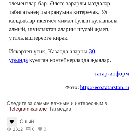
элементлар бар. Әлеге зарарлы матдәләр
табигатьнең пычрануына китерәчәк. Ул
калдыклар икенчел чимал булып кулланыла
алмый, шунлыктан аларны шулай җыеп,
утильләштерергә кирәк.
Искәртеп үтик, Казанда аларны
30
урында
куелган контейнерларда җыялар.
татар-информ
Фото:
http://eco.tatarstan.ru
Следите за самым важным и интересным в
Telegram-канале
Татмедиа
Ошый
1312
0
0