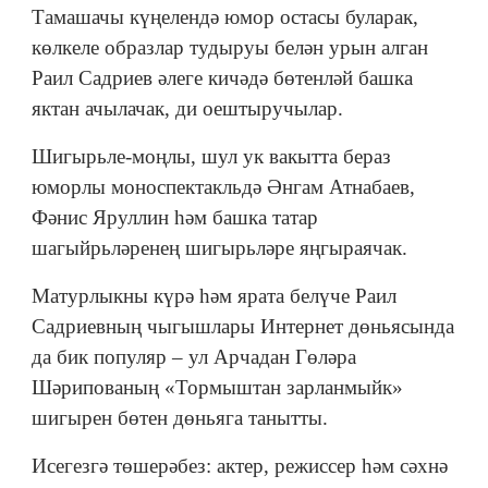
Тамашачы күңелендә юмор остасы буларак,
көлкеле образлар тудыруы белән урын алган
Раил Садриев әлеге кичәдә бөтенләй башка
яктан ачылачак, ди оештыручылар.
Шигырьле-моңлы, шул ук вакытта бераз
юморлы моноспектакльдә Әнгам Атнабаев,
Фәнис Яруллин һәм башка татар
шагыйрьләренең шигырьләре яңгыраячак.
Матурлыкны күрә һәм ярата белүче Раил
Садриевның чыгышлары Интернет дөньясында
да бик популяр – ул Арчадан Гөләра
Шәрипованың «Тормыштан зарланмыйк»
шигырен бөтен дөньяга танытты.
Исегезгә төшерәбез: актер, режиссер һәм сәхнә