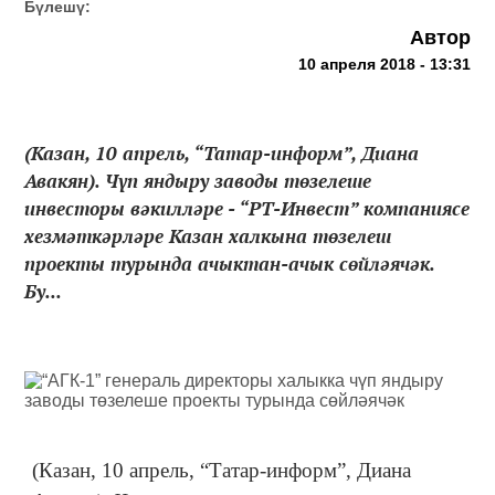
Бүлешү:
Автор
10 апреля 2018 - 13:31
(Казан, 10 апрель, “Татар-информ”, Диана
Авакян). Чүп яндыру заводы төзелеше
инвесторы вәкилләре - “РТ-Инвест” компаниясе
хезмәткәрләре Казан халкына төзелеш
проекты турында ачыктан-ачык сөйләячәк.
Бу...
(Казан, 10 апрель, “Татар-информ”, Диана