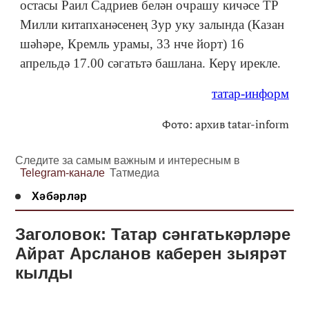
остасы Раил Садриев белән очрашу кичәсе ТР
Милли китапханәсенең Зур уку залында (Казан
шәһәре, Кремль урамы, 33 нче йорт) 16
апрельдә 17.00 сәгатьтә башлана. Керү ирекле.
татар-информ
Фото: архив tatar-inform
Следите за самым важным и интересным в
Telegram-канале
Татмедиа
Хәбәрләр
Заголовок: Татар сәнгатькәрләре
Айрат Арсланов каберен зыярәт
кылды