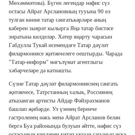
Мөхәммәтова). Бүген легендар нәфис сүз
остасы Айрат Арслановның тууына 90 ел
тулган көнне татар сәнгатькәрләре аның
каберен зыярәт кылырга Яңа татар бистәсе
зиратына килделәр. Хәтер яңарту чарасын
Габдулла Тукай исемендәге Татар дәүләт
филармониясе җитәкчелеге оештырды. Чарада
"Татар-информ" мәгълүмат агентлыгы
хәбәрчеләре дә катнашты.
Сүзне Татар дәүләт филармонияснең сәнгать
җитәкчесе, Татрстанның халык, Россиянең
атказанган артисты Айдар Фәйзрахманов
башлап җибәрде. Ул үзенең беренче
гастроленең нәкъ менә Айрат Арсланов белән
бергә Буа районында булуын әйтте, нәфис сүз
остасының кичләрен китап укуын сагынып искә