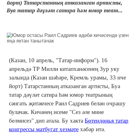
йорт) Татарстанның атказанган артисты,
Буа татар дәүләт сатира һәм юмор теат...
(Казан, 10 апрель, "Татар-информ"). 16
апрельдә ТР Милли китапханәсенең Зур уку
залында (Казан шәһәре, Кремль урамы, 33 нче
йорт) Татарстанның атказанган артисты, Буа
татар дәүләт сатира һәм юмор театрының
сәнгать җитәкчесе Раил Садриев белән очрашу
булачак. Кичәнең исеме "Сез әле мине
белмисез" дип атала. Бу хакта
Бөтендөнья татар
конгрессы матбугат хезмәте
хәбәр итә.