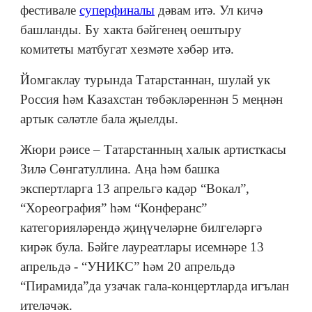
фестивале
суперфиналы
дәвам итә. Ул кичә
башланды. Бу хакта бәйгенең оештыру
комитеты матбугат хезмәте хәбәр итә.
Йомгаклау турында Татарстаннан, шулай ук
Россия һәм Казахстан төбәкләреннән 5 меңнән
артык сәләтле бала җыелды.
Жюри рәисе – Татарстанның халык артисткасы
Зилә Сөнгатуллина. Аңа һәм башка
экспертларга 13 апрельгә кадәр “Вокал”,
“Хореография” һәм “Конферанс”
категорияләрендә җиңүчеләрне билгеләргә
кирәк була. Бәйге лауреатлары исемнәре 13
апрельдә - “УНИКС” һәм 20 апрельдә
“Пирамида”да узачак гала-концертларда игълан
ителәчәк.