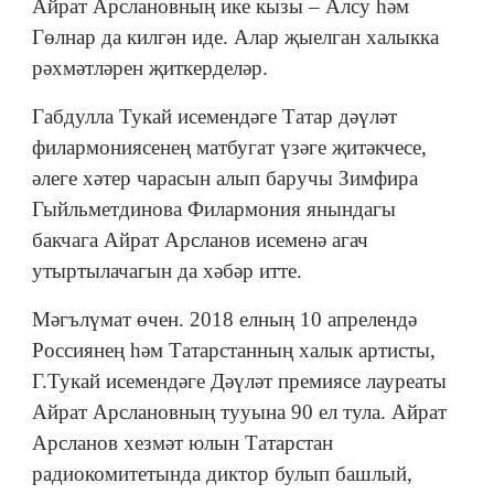
Айрат Арслановның ике кызы – Алсу һәм
Гөлнар да килгән иде. Алар җыелган халыкка
рәхмәтләрен җиткерделәр.
Габдулла Тукай исемендәге Татар дәүләт
филармониясенең матбугат үзәге җитәкчесе,
әлеге хәтер чарасын алып баручы Зимфира
Гыйльметдинова Филармония янындагы
бакчага Айрат Арсланов исеменә агач
утыртылачагын да хәбәр итте.
Мәгълүмат өчен. 2018 елның 10 апрелендә
Россиянең һәм Татарстанның халык артисты,
Г.Тукай исемендәге Дәүләт премиясе лауреаты
Айрат Арслановның тууына 90 ел тула. Айрат
Арсланов хезмәт юлын Татарстан
радиокомитетында диктор булып башлый,