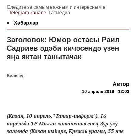
Следите за самым важным и интересным в
Telegram-канале
Татмедиа
Хәбәрләр
Заголовок: Юмор остасы Раил
Садриев әдәби кичәсендә үзен
яңа яктан танытачак
Бүлешү:
Автор
10 апреля 2018 - 12:03
(Казан, 10 апрель, "Татар-информ"). 16
апрельдә ТР Милли китапханәсенең Зур уку
залында (Казан шәһәре, Кремль урамы, 33 нче