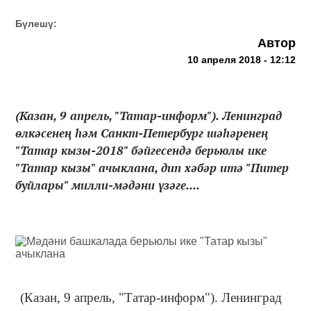
Бүлешү:
Автор
10 апреля 2018 - 12:12
(Казан, 9 апрель, "Татар-информ"). Ленинград
өлкәсенең һәм Санкт-Петербург шәһәренең
"Татар кызы-2018" бәйгесендә берьюлы ике
"Татар кызы" ачыклана, дип хәбәр итә "Питер
буйлары" милли-мәдәни үзәге....
(Казан, 9 апрель, "Татар-информ"). Ленинград