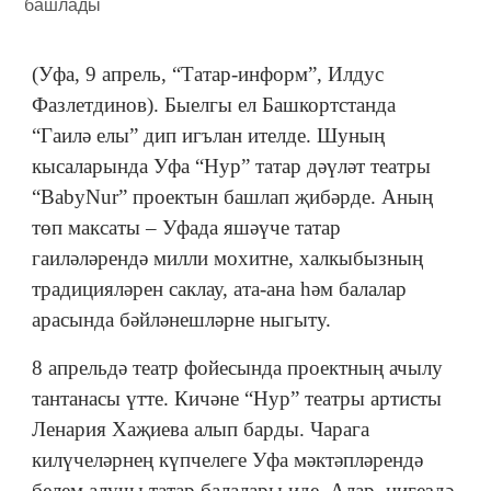
(Уфа, 9 апрель, “Татар-информ”, Илдус
Фазлетдинов). Быелгы ел Башкортстанда
“Гаилә елы” дип игълан ителде. Шуның
кысаларында Уфа “Нур” татар дәүләт театры
“BabyNur” проектын башлап җибәрде. Аның
төп максаты – Уфада яшәүче татар
гаиләләрендә милли мохитне, халкыбызның
традицияләрен саклау, ата-ана һәм балалар
арасында бәйләнешләрне ныгыту.
8 апрельдә театр фойесында проектның ачылу
тантанасы үтте. Кичәне “Нур” театры артисты
Ленария Хаҗиева алып барды. Чарага
килүчеләрнең күпчелеге Уфа мәктәпләрендә
белем алучы татар балалары иде. Алар, нигездә,