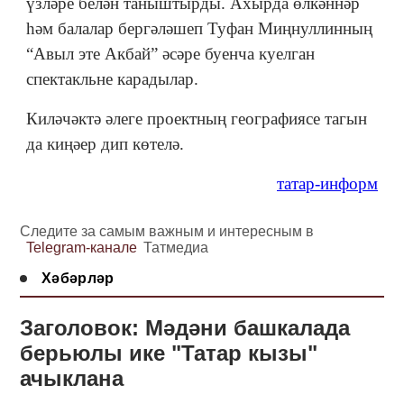
үзләре белән таныштырды. Ахырда өлкәннәр
һәм балалар бергәләшеп Туфан Миңнуллинның
“Авыл эте Акбай” әсәре буенча куелган
спектакльне карадылар.
Киләчәктә әлеге проектның географиясе тагын
да киңәер дип көтелә.
татар-информ
Следите за самым важным и интересным в
Telegram-канале
Татмедиа
Хәбәрләр
Заголовок: Мәдәни башкалада
берьюлы ике "Татар кызы"
ачыклана