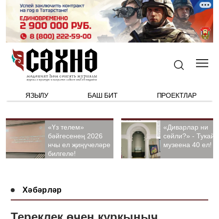
ЯЗЫЛУ
БАШ БИТ
ПРОЕКТЛАР
«Үз телем»
«Диварлар ни
бәйгесенең 2026
сөйли?» - Тукай
нчы ел җиңүчеләре
музеена 40 ел!
билгеле!
Хәбәрләр
Тереклек өчен куркыныч