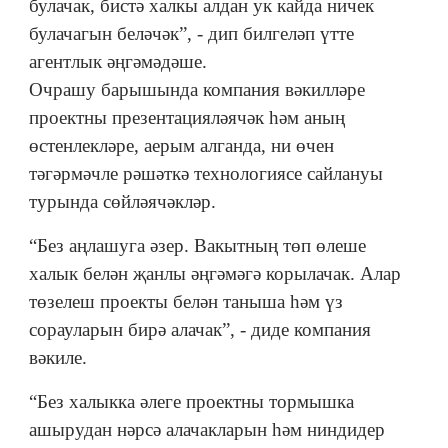
булачак, бистә халкы алдан ук кайда ничек
булачагын беләчәк”, - дип билгеләп үтте
агентлык әңгәмәдәше.
Очрашу барышында компания вәкилләре
проектны презентацияләячәк һәм аның
өстенлекләре, аерым алганда, ни өчен
тәгәрмәчле рәшәткә технологиясе сайлануы
турында сөйләячәкләр.
“Без аңлашуга әзер. Вакытның төп өлеше
халык белән җанлы әңгәмәгә корылачак. Алар
төзелеш проекты белән таныша һәм үз
сорауларын бирә алачак”, - диде компания
вәкиле.
“Без халыкка әлеге проектны тормышка
ашырудан нәрсә алачакларын һәм ниндидер