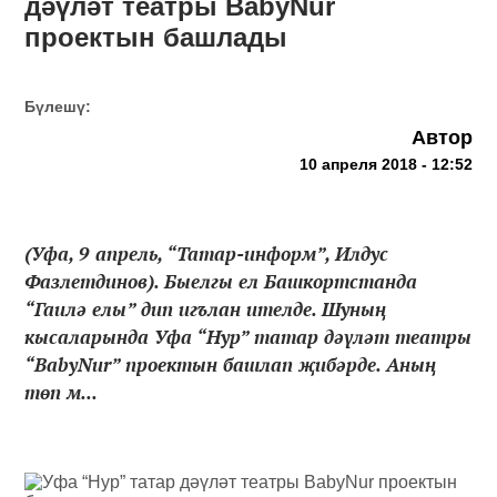
дәүләт театры BabyNur
проектын башлады
Бүлешү:
Автор
10 апреля 2018 - 12:52
(Уфа, 9 апрель, “Татар-информ”, Илдус
Фазлетдинов). Быелгы ел Башкортстанда
“Гаилә елы” дип игълан ителде. Шуның
кысаларында Уфа “Нур” татар дәүләт театры
“BabyNur” проектын башлап җибәрде. Аның
төп м...