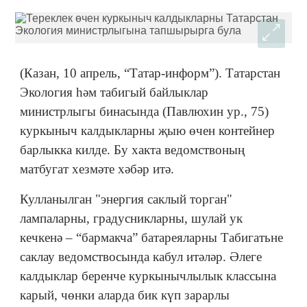
(Казан, 10 апрель, “Татар-информ”). Татарстан
Экология һәм табигый байлыклар
министрлыгы бинасында (Павлюхин ур., 75)
куркыныч калдыкларны җыю өчен контейнер
барлыкка килде. Бу хакта ведомствоның
матбугат хезмәте хәбәр итә.
Кулланылган "энергия саклый торган"
лампаларны, градусникларны, шулай ук
кечкенә – “бармакча” батареяларны Табигатьне
саклау ведомствосында кабул итәләр. Әлеге
калдыклар беренче куркынычлылык классына
карый, чөнки аларда бик күп зарарлы