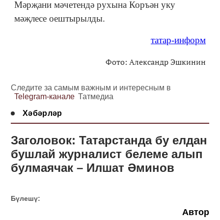
Мәрҗани мәчетендә рухына Коръән уку
мәҗлесе оештырылды.
татар-информ
Фото: Александр Эшкинин
Следите за самым важным и интересным в
Telegram-канале
Татмедиа
Хәбәрләр
Заголовок: Татарстанда бу елдан
бушлай журналист белеме алып
булмаячак – Илшат Әминов
Бүлешү:
Автор