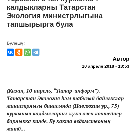
калдыкларны Татарстан
Экология министрлыгына
тапшырырга була
Бүлешү:
Автор
10 апреля 2018 - 13:53
(Казан, 10 апрель, “Татар-информ”).
Татарстан Экология һәм табигый байлыклар
министрлыгы бинасында (Павлюхин ур., 75)
куркыныч калдыкларны җыю өчен контейнер
барлыкка килде. Бу хакта ведомствоның
матб...