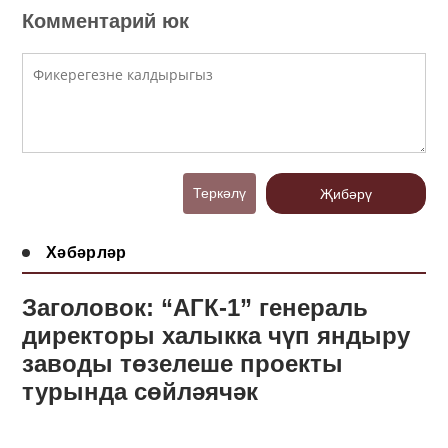
Комментарий юк
Теркәлү
Җибәрү
Хәбәрләр
Заголовок: “АГК-1” генераль
директоры халыкка чүп яндыру
заводы төзелеше проекты
турында сөйләячәк