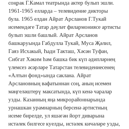
соңрак Г.Камал театрында актер булып эшли.
1961-1965 елларда – телевидение дикторы
була. 1965 елдан Айрат Арсланов Г.Тукай
исемендәге Татар дәүләт филармониясе артисты
булып эшли башлый. Айрат Арсланов
башкаруында Габдулла Тукай, Муса Җәлил,
Гаяз Исхакый, Һади Такташ, Хәсән Туфан,
Сибгат Хәким һәм башка бик күп әдипләрнең
үлемсез әсәрләре Татарстан телевидениесенең
«Алтын фонд»ында саклана. Айрат
Арслановның вафатыннан соң, аның исемен
мәңгеләштерү максатында, күп кенә чаралар
узды. Казанның яңа микрорайоннарында
урнашкан урамнарның берсенә артистның
исеме бирелде, ул яшәгән йорт диварына
истәлек билгесе куелды, истәлек кичәләре узды,