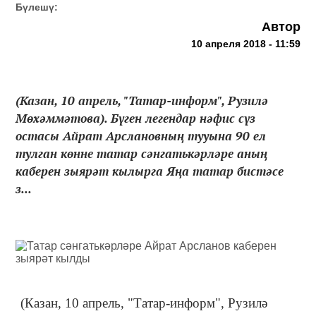
Бүлешү:
Автор
10 апреля 2018 - 11:59
(Казан, 10 апрель, "Татар-информ", Рузилә
Мөхәммәтова). Бүген легендар нәфис сүз
остасы Айрат Арслановның тууына 90 ел
тулган көнне татар сәнгатькәрләре аның
каберен зыярәт кылырга Яңа татар бистәсе
з...
(Казан, 10 апрель, "Татар-информ", Рузилә