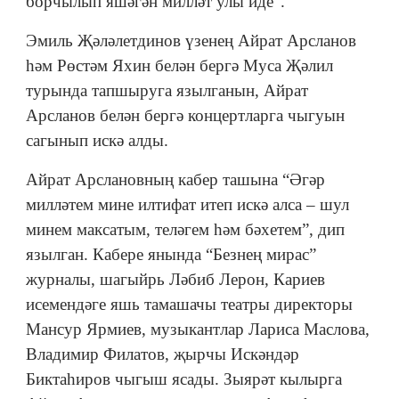
борчылып яшәгән милләт улы иде”.
Эмиль Җәләлетдинов үзенең Айрат Арсланов
һәм Рөстәм Яхин белән бергә Муса Җәлил
турында тапшыруга язылганын, Айрат
Арсланов белән бергә концертларга чыгуын
сагынып искә алды.
Айрат Арслановның кабер ташына “Әгәр
милләтем мине илтифат итеп искә алса – шул
минем максатым, теләгем һәм бәхетем”, дип
язылган. Кабере янында “Безнең мирас”
журналы, шагыйрь Ләбиб Лерон, Кариев
исемендәге яшь тамашачы театры директоры
Мансур Ярмиев, музыкантлар Лариса Маслова,
Владимир Филатов, җырчы Искәндәр
Биктаһиров чыгыш ясады. Зыярәт кылырга