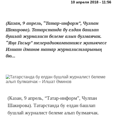
10 апреля 2018 - 11:56
(Казан, 9 апрель, “Татар-информ”, Чулпан
Шакирова). Татарстанда бу елдан башлап
бушлай журналист белеме алып булмаячак.
“Яңа Гасыр” телерадиокомпаниясе җитәкчесе
Илшат Әминов татар журналистларының
бю...
(Казан, 9 апрель, “Татар-информ”, Чулпан
Шакирова). Татарстанда бу елдан башлап
бушлай журналист белеме алып булмаячак.