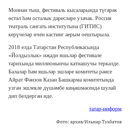
Моннан тыш, фестиваль кысаларында түгәрәк
өстәл һәм осталык дәресләре узачак. Россия
театраль сәнгать институтына (ГИТИС)
керүчеләр өчен кастинг аерым оештырыла.
2018 елда Татарстан Республикасында
«Йолдызлык» иҗади яшьләр фестивале
тарихында миллионынчы катнашучы теркәлде.
Балалар һәм яшьләр эшләре комитеты рәисе
Айрат Фәизов Казан Башкарма комитетында
узган эшлекле дүшәмбе киңәшмәсендә шулай
дип белдергән иде.
татар-информ
Фото: архив/Ильнар Тухбатов