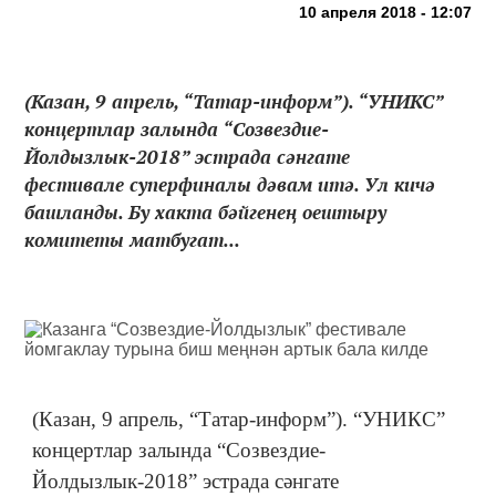
10 апреля 2018 - 12:07
(Казан, 9 апрель, “Татар-информ”). “УНИКС”
концертлар залында “Созвездие-
Йолдызлык-2018” эстрада сәнгате
фестивале суперфиналы дәвам итә. Ул кичә
башланды. Бу хакта бәйгенең оештыру
комитеты матбугат...
(Казан, 9 апрель, “Татар-информ”). “УНИКС”
концертлар залында “Созвездие-
Йолдызлык-2018” эстрада сәнгате