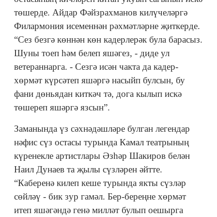
төшерде. Айдар Фәйзрахманов килүчеләргә
Филармония исеменнән рәхмәтләрне җиткерде.
“Сез безгә көннән көн кадерлерәк була барасыз.
Шуны тоеп һәм белеп яшәгез, - диде ул
ветераннарга. - Сезгә исән чакта да кадер-
хөрмәт күрсәтеп яшәргә насыйп булсын, бу
фани дөньядан киткәч тә, дога кылып искә
төшереп яшәргә язсын”.
Заманында үз сәхнәдәшләре булган легендар
нәфис сүз остасы турында Камал театрының
күренекле артистлары Әзһәр Шакиров белән
Наил Дунаев та җылы сүзләрен әйтте.
“Каберенә килеп кеше турында якты сүзләр
сөйләү - бик зур гамәл. Бер-береңне хөрмәт
итеп яшәгәндә генә милләт булып оешырга