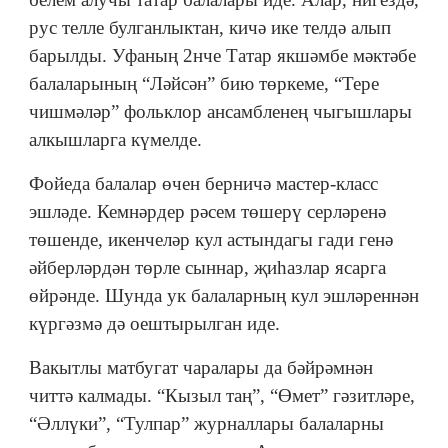
рус телле булганлыктан, кичә ике телдә алып
барылды. Уфаның 2нче Татар якшәмбе мәктәбе
балаларының “Ләйсән” бию төркеме, “Тере
чишмәләр” фольклор ансамбленең чыгышлары
алкышларга күмелде.
Фойеда балалар өчен берничә мастер-класс
эшләде. Кемнәрдер рәсем төшерү серләренә
төшенде, икенчеләр кул астындагы гади генә
әйберләрдән төрле сыннар, җиһазлар ясарга
өйрәнде. Шунда ук балаларның кул эшләреннән
күргәзмә дә оештырылган иде.
Вакытлы матбугат чаралары да бәйрәмнән
читтә калмады. “Кызыл таң”, “Өмет” гәзитләре,
“Әллүки”, “Тулпар” журналлары балаларны