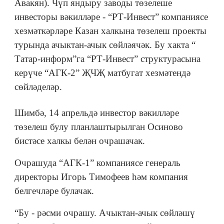
Авакян). Чүп яндыру заводы төзелеше
инвесторы вәкилләре - “РТ-Инвест” компаниясе
хезмәткәрләре Казан халкына төзелеш проекты
турында ачыктан-ачык сөйләячәк. Бу хакта “
Татар-информ”га “РТ-Инвест” структурасына
керүче “АГК-2” ҖЧҖ матбугат хезмәтендә
сөйләделәр.
Шимбә, 14 апрельдә инвестор вәкилләре
төзелеш булу планлаштырылган Осиново
бистәсе халкы белән очрашачак.
Очрашуда “АГК-1” компаниясе генераль
директоры Игорь Тимофеев һәм компания
белгечләре булачак.
“Бу - рәсми очрашу. Ачыктан-ачык сөйләшү