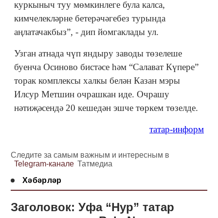
куркыныч туу мөмкинлеге була калса,
кимчелекләрне бетерәчәгебез турында
аңлатачакбыз”, - дип йомгаклады ул.
Узган атнада чүп яндыру заводы төзелеше
буенча Осиново бистәсе һәм “Салават Күпере”
торак комплексы халкы белән Казан мэры
Илсур Метшин очрашкан иде. Очрашу
нәтиҗәсендә 20 кешедән эшче төркем төзелде.
татар-информ
Следите за самым важным и интересным в
Telegram-канале
Татмедиа
Хәбәрләр
Заголовок: Уфа “Нур” татар