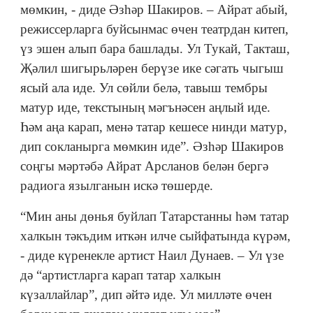
мөмкин, - диде Әзһәр Шакиров. – Айрат абый,
режиссерларга буйсынмас өчен театрдан китеп,
үз эшен алып бара башлады. Ул Тукай, Такташ,
Җәлил шигырьләрен берүзе ике сәгать чыгыш
ясый ала иде. Ул сөйли белә, тавыш тембры
матур иде, текстының мәгънәсен аңлый иде.
Һәм аңа карап, менә татар кешесе нинди матур,
дип сокланырга мөмкин иде”. Әзһәр Шакиров
соңгы мәртәбә Айрат Арсланов белән бергә
радиога язылганын искә төшерде.
“Мин аны дөнья буйлап Татарстанны һәм татар
халкын тәкъдим иткән илче сыйфатында күрәм,
- диде күренекле артист Наил Дунаев. – Ул үзе
дә “артистларга карап татар халкын
күзаллайлар”, дип әйтә иде. Ул милләте өчен