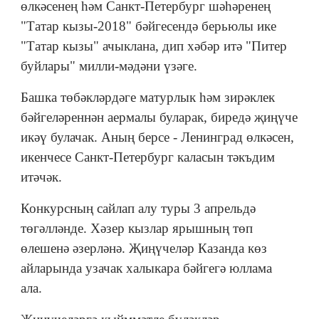
өлкәсенең һәм Санкт-Петербург шәһәренең
"Татар кызы-2018" бәйгесендә берьюлы ике
"Татар кызы" ачыклана, дип хәбәр итә "Питер
буйлары" милли-мәдәни үзәге.
Башка төбәкләрдәге матурлык һәм зирәклек
бәйгеләреннән аермалы буларак, биредә җиңүче
икәү булачак. Аның берсе - Ленинград өлкәсен,
икенчесе Санкт-Петербург каласын тәкъдим
итәчәк.
Конкурсның сайлап алу туры 3 апрельдә
төгәлләнде. Хәзер кызлар ярышның төп
өлешенә әзерләнә. Җиңүчеләр Казанда көз
айларында узачак халыкара бәйгегә юллама
ала.